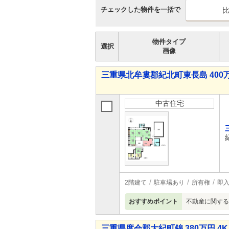
チェックした物件を一括で
物件タイプ
選択
画像
三重県北牟婁郡紀北町東長島 400万
中古住宅
2階建て
駐車場あり
所有権
即
おすすめポイント
不動産に関する
三重県度会郡大紀町錦 380万円 4K