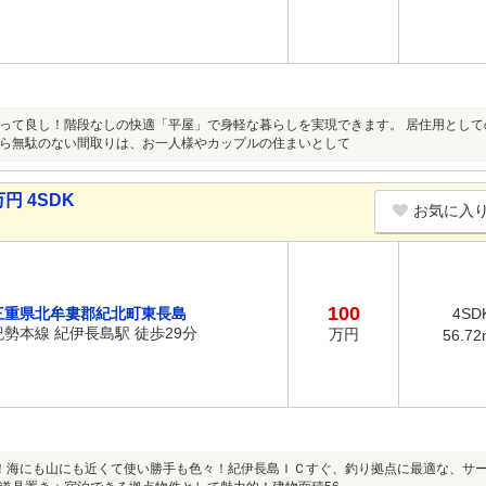
って良し！階段なしの快適「平屋」で身軽な暮らしを実現できます。 居住用として
ら無駄のない間取りは、お一人様やカップルの住まいとして
円 4SDK
お気に入
100
三重県北牟婁郡紀北町東長島
4SD
紀勢本線 紀伊長島駅 徒歩29分
万円
56.72
！海にも山にも近くて使い勝手も色々！紀伊長島ＩＣすぐ、釣り拠点に最適な、サ