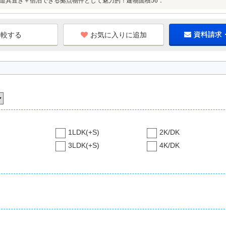
道具置き＋宿泊できる拠点物件として魅力的！建物面積56．
お気に入りに追加
資料請求
1LDK(+S)
2K/DK
3LDK(+S)
4K/DK