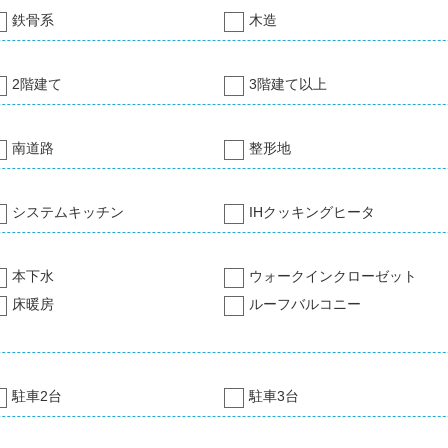
鉄骨系
木造
2階建て
3階建て以上
南道路
整形地
システムキッチン
IHクッキングヒータ
本下水
ウォークインクローゼット
床暖房
ルーフバルコニー
駐車2台
駐車3台