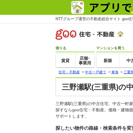
NTTグループ運営の不動産総合サイト goo
借りる
マンションを買う
店舗･
賃貸
新築
中
事業用
住宅・不動産
>
中古一戸建て
>
東海
>
三重
三野瀬駅(三重県)の
三野瀬駅(三重県)の中古住宅、中古一
探すならgoo住宅・不動産。価格・建物
サポートします。
探したい物件の路線・検索条件を変