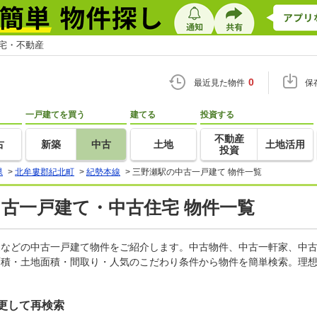
住宅・不動産
0
最近見た物件
保
一戸建てを買う
建てる
投資する
不動産
古
新築
中古
土地
土地活用
投資
県
>
北牟婁郡紀北町
>
紀勢本線
>
三野瀬駅の中古一戸建て 物件一覧
中古一戸建て・中古住宅 物件一覧
軒家などの中古一戸建て物件をご紹介します。中古物件、中古一軒家、中
面積・土地面積・間取り・人気のこだわり条件から物件を簡単検索。理想
更して再検索