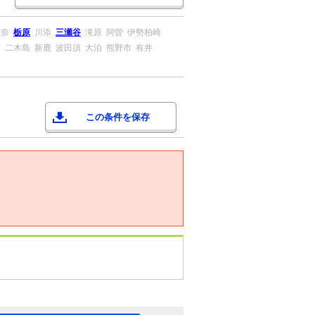
佐奈
栃原
川添
三瀬谷
滝原
阿曽
伊勢柏崎
田
二木島
新鹿
波田須
大泊
熊野市
有井
この条件を保存