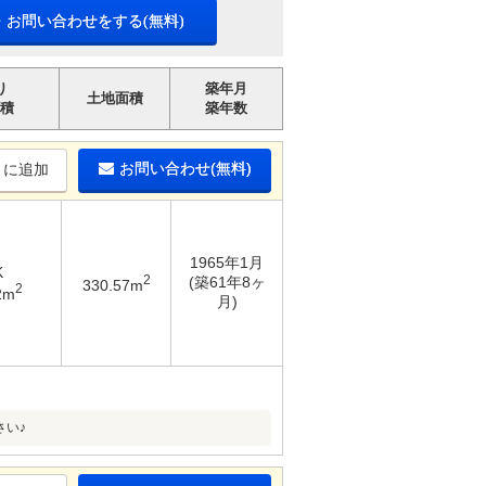
・お問い合わせをする(無料)
り
築年月
土地面積
積
築年数
お問い合わせ(無料)
りに追加
1965年1月
K
2
(築61年8ヶ
330.57m
2
2m
月)
さい♪