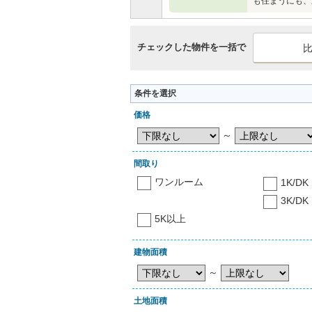
も住まうにも、
チェックした物件を一括で
条件を選択
価格
～
間取り
ワンルーム
1K/DK
3K/DK
5K以上
建物面積
～
土地面積