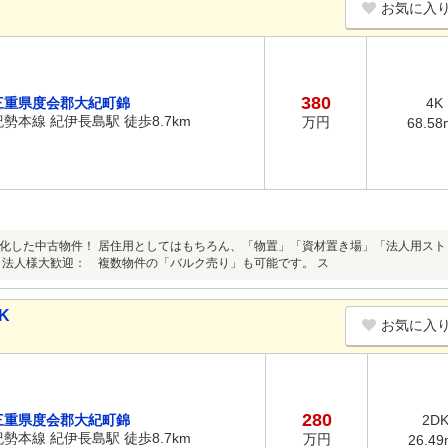
お気に入
380
三重県度会郡大紀町錦
4K
紀勢本線 紀伊長島駅 徒歩8.7km
万円
68.58
化した中古物件！ 居住用としてはもちろん、「物置」「資材置き場」「法人用ス
 法人様大歓迎： 複数物件の「バルク売り」も可能です。 ス
K
お気に入
280
三重県度会郡大紀町錦
2D
紀勢本線 紀伊長島駅 徒歩8.7km
万円
26.49