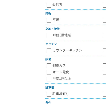
鉄筋系
階数
平屋
立地・特徴
1種低層地域
キッチン
カウンターキッチン
設備
都市ガス
オール電化
浴室1坪以上
駐車場
駐車場有り
条件