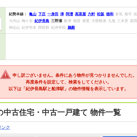
紀勢本線：
亀山
下庄
一身田
津
阿漕
高茶屋
六軒
松阪
徳和
多気
相可
大内山
梅ケ谷
紀伊長島
三野瀬
船津
相賀
尾鷲
大曽根浦
九鬼
三木里
賀
神志山
紀伊市木
阿田和
紀伊井田
鵜殿
申し訳ございません。条件にあう物件が見つかりませんでした。
再度条件を設定して、検索をしてください。
以下は「紀伊長島駅と船津駅」の物件情報を表示しています。
の中古住宅・中古一戸建て 物件一覧
リンク