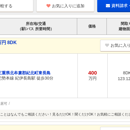
お気に入りに追加
資料請求
所在地/交通
間取
価格
（駅/バス 所要時間）
建物面
円 8DK
お気に入
400
三重県北牟婁郡紀北町東長島
8D
紀勢本線 紀伊長島駅 徒歩30分
万円
123.1
入居可
ことはなんでもご相談ください！見るだけOK！聞くだけOK！お気軽にご相談くだ