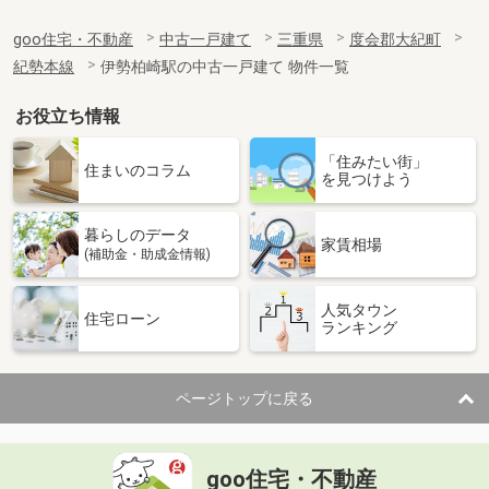
goo住宅・不動産
中古一戸建て
三重県
度会郡大紀町
紀勢本線
伊勢柏崎駅の中古一戸建て 物件一覧
お役立ち情報
「住みたい街」
住まいのコラム
を見つけよう
暮らしのデータ
家賃相場
(補助金・助成金情報)
人気タウン
住宅ローン
ランキング
ページトップに戻る
goo住宅・不動産