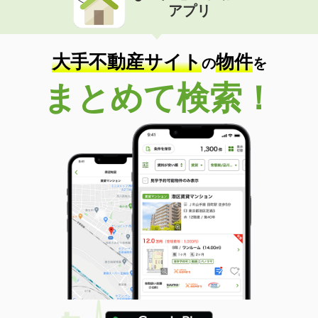
アプリ
大手不動産サイト
物件
の
を
まとめて検索！