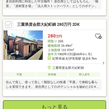
多目的利用に特化した中古物件！ 居住用としてはもちろん、「物
置」「資材置き場」「法人用ストックハウス」としてのポテンシ
ャルが非常に高い物件です！ 法人様大歓迎： 複数物件の「バル
ク売り」も可能です。 ス
三重県度会郡大紀町錦 280万円 2DK
280
万円
間取り
2DK
2
建物面積
26.49m
2
土地面積
122.97m
築年月
1960年3月(築66年6ヶ月)
紀勢本線 紀伊長島駅 徒歩8.7km
三重県度会郡大紀町錦
平屋
所有権
即入居可
住んで良し、使って良し！階段なしの快適「平屋」で身軽な暮ら
しを実現できます。 居住用としてのポテンシャルを秘めた2ＤＫ
の平屋物件。 コンパクトながら無駄のない間取りは、お一人様や
カップルの住まいとして
もっと見る