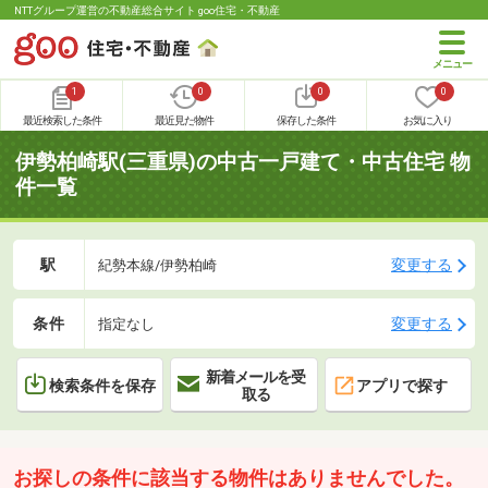
NTTグループ運営の不動産総合サイト goo住宅・不動産
1
0
0
0
最近検索した条件
最近見た物件
保存した条件
お気に入り
伊勢柏崎駅(三重県)の中古一戸建て・中古住宅 物
件一覧
駅
変更する
紀勢本線/伊勢柏崎
条件
変更する
指定なし
新着メールを受
検索条件を保存
アプリで探す
取る
お探しの条件に該当する物件はありませんでした。