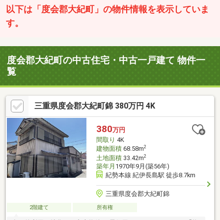
以下は「度会郡大紀町」の物件情報を表示していま
す。
度会郡大紀町の中古住宅・中古一戸建て 物件一
覧
三重県度会郡大紀町錦 380万円 4K
380
万円
間取り
4K
2
建物面積
68.58m
2
土地面積
33.42m
築年月
1970年9月(築56年)
紀勢本線 紀伊長島駅 徒歩8.7km
三重県度会郡大紀町錦
2階建て
所有権