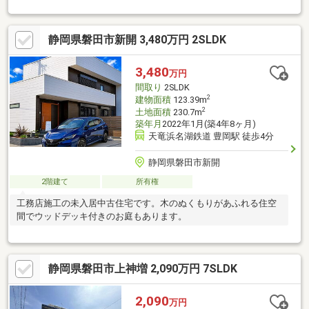
静岡県磐田市新開 3,480万円 2SLDK
3,480
万円
間取り
2SLDK
2
建物面積
123.39m
2
土地面積
230.7m
築年月
2022年1月(築4年8ヶ月)
天竜浜名湖鉄道 豊岡駅 徒歩4分
静岡県磐田市新開
2階建て
所有権
工務店施工の未入居中古住宅です。木のぬくもりがあふれる住空
間でウッドデッキ付きのお庭もあります。
静岡県磐田市上神増 2,090万円 7SLDK
2,090
万円