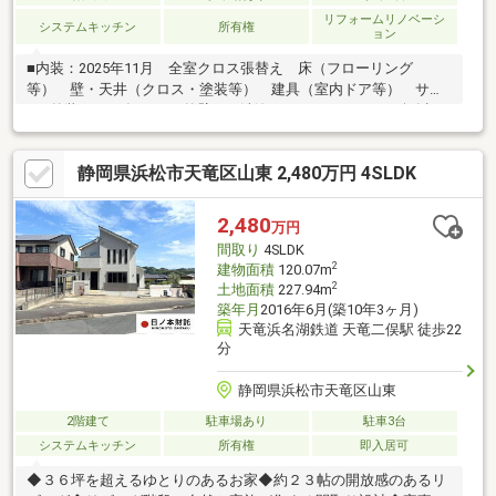
リフォームリノベーシ
システムキッチン
所有権
ョン
■内装：2025年11月 全室クロス張替え 床（フローリング
等） 壁・天井（クロス・塗装等） 建具（室内ドア等） サッ
シ■外装：2025年11月 外壁 洗浄 オートバス バス１坪以
上 追焚機能 温水洗浄便座 シャワー付洗面化粧台 オープン
キッチン システムキッチン 食器洗浄乾燥機 浄水器 全居室
静岡県浜松市天竜区山東 2,480万円 4SLDK
収納 ウォークインクローゼット シューズＩＣ 床下収納 ウ
ォークスルークローゼット 人感センサー付照明 ダウンライ
ト 省エネ給湯器 プロパンガス 複層ガラス Low-Eガラス
2,480
万円
全居室フローリング ダブルロックドア モニタ付インターホ
間取り
4SLDK
ン ディンプルキー シャッター雨戸 バリアフリー
2
建物面積
120.07m
2
土地面積
227.94m
築年月
2016年6月(築10年3ヶ月)
天竜浜名湖鉄道 天竜二俣駅 徒歩22
分
静岡県浜松市天竜区山東
2階建て
駐車場あり
駐車3台
システムキッチン
所有権
即入居可
◆３６坪を超えるゆとりのあるお家◆約２３帖の開放感のあるリ