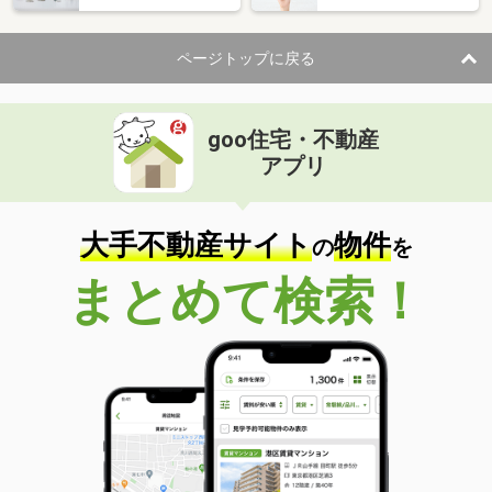
ページトップに戻る
goo住宅・不動産
アプリ
大手不動産サイト
物件
の
を
まとめて検索！