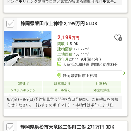
ビング◆リビング階段で自然と家族が集まる間取り設計◆家事を
しながら会話が弾むオープンキッチン◆トイレが２か所あり忙し
い朝に安心◆各居室や廊下等収納スペースをたっぷり確保◆車３
台駐車可能◆広々としたお庭付き＝＝住宅ローン相談随時受付
静岡県磐田市上神増 2,199万円 5LDK
中！＝＝いくらまで借りられる？月々の支払いはいくら？車のロ
ーン、カードローンがあるけど大丈夫？転職したばかり、正社員
じゃないけど大丈夫？過去に審査に通らなかった等、不安がある
2,199
万円
方はお気軽にご相談ください。最適な金融機関をご提案いたしま
間取り
5LDK
す。
2
建物面積
121.72m
2
土地面積
453.44m
築年月
2011年9月(築15年)
天竜浜名湖鉄道 豊岡駅 徒歩23分
静岡県磐田市上神増
2階建て
駐車場あり
駐車3台
システムキッチン
オール電化
浴室乾燥機
8/7(金)～8/9(日)予約制見学会開催※当日予約OK。ご希望日をお知
らせください。【おすすめポイント】・本物件は条件により住宅
ローン減税が適用されます。・シロアリ防除工事施工後5年間保
証・お客様に合わせたローンの組み方や金融機関をご提案。【周
辺施設】・豊岡南小学校1100ｍ（徒歩14分）・豊岡南中学校1300
静岡県浜松市天竜区二俣町二俣 271万円 3DK
ｍ（徒歩17分/自転車6分）・ベイシアフードセンター 磐田豊岡店