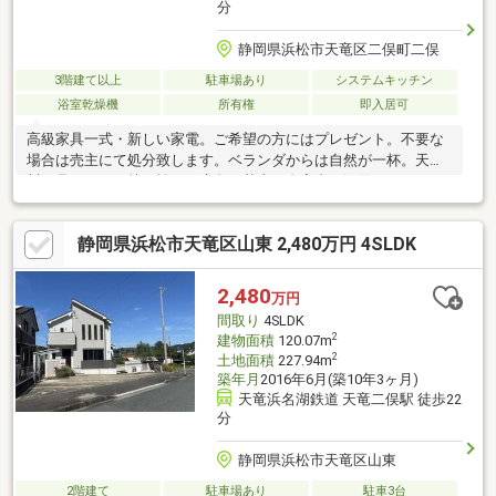
分
静岡県浜松市天竜区二俣町二俣
3階建て以上
駐車場あり
システムキッチン
浴室乾燥機
所有権
即入居可
高級家具一式・新しい家電。ご希望の方にはプレゼント。不要な
場合は売主にて処分致します。ベランダからは自然が一杯。天竜
川も見えます。枝を払えば鹿島の花火も自宅内で観覧できます●
玄関入り一階はトイレ・和室６畳・８畳。後から増築した寝室は
中２階にあります。寝室にはミニキッチンがありのんびりくつろ
静岡県浜松市天竜区山東 2,480万円 4SLDK
げます・２階はリビング。大型キッチン。風呂洗面トイレがあり
ます。3階はまたまたお洒落な２部屋。ログハウス調なかくれが的
な空間です●別荘地としても最適です・
2,480
万円
間取り
4SLDK
2
建物面積
120.07m
2
土地面積
227.94m
築年月
2016年6月(築10年3ヶ月)
天竜浜名湖鉄道 天竜二俣駅 徒歩22
分
静岡県浜松市天竜区山東
2階建て
駐車場あり
駐車3台