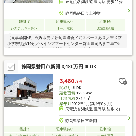
天竜浜名湖鉄道 豊岡駅 徒歩23分
静岡県磐田市上神増
2階建て
駐車場あり
駐車3台
システムキッチン
オール電化
浴室乾燥機
【見学会開催】現況販売／新耐震適合／庭スペースあり／豊岡南
小学校徒歩14分／ベイシアフードセンター磐田豊岡店まで車で5
分（2.1ｋｍ）／遠鉄バス上神増停留所まで徒歩8分
静岡県磐田市新開 3,480万円 3LDK
3,480
万円
間取り
3LDK
2
建物面積
123.39m
2
土地面積
231.4m
築年月
2022年1月(築4年8ヶ月)
天竜浜名湖鉄道 豊岡駅 徒歩5分
静岡県磐田市新開
2階建て
駐車場あり
駐車3台
カウンターキッチン
システムキッチン
オール電化