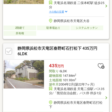
天竜浜名湖鉄道 二俣本町駅 徒歩25
分
その他の交通
静岡県浜松市天竜区大谷
2階建て
駐車場あり
システムキッチン
所有権
静岡県浜松市天竜区春野町石打松下 435万円
6LDK
435
万円
間取り
6LDK
2
建物面積
147.84m
2
土地面積
101.93m
築年月
2004年2月(築22年7ヶ月)
天竜浜名湖鉄道 天竜二俣駅 バス35
分/「熊切自治会館」バス停 停歩1分
静岡県浜松市天竜区春野町石打松
下