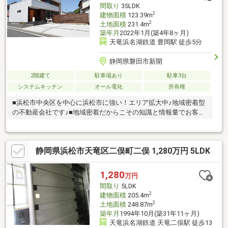
間取り
3SLDK
2
建物面積
123.39m
2
土地面積
231.4m
築年月
2022年1月(築4年8ヶ月)
天竜浜名湖鉄道 豊岡駅 徒歩5分
静岡県磐田市新開
2階建て
駐車場あり
駐車3台
システムキッチン
オール電化
所有権
■浜松市中央区を中心に浜松市に強い！エリア拡大中♪地域密着型
の不動産会社です♪■地域密着だからこその知識と情報量でお客様
にピッタリの物件をご紹介致します♪－－－おすすめポイント－－
－■磐田市新開■築後未入居■太陽光発電設備搭載の3LDK長期優良
住宅■●安心のの地元工務店施工♪築約３年、未入居で室内とても
静岡県浜松市天竜区二俣町二俣 1,280万円 5LDK
きれいです●太陽光発電設備搭載のZEH♪間仕切りの少ない開放的
な室内は夏でもエアコン１台で快適♪●南面のお庭にはウッドデッ
キ付き♪●小学校近くて通学安心♪●天竜浜名湖鉄道「豊岡」駅徒歩
1,280
万円
約５分♪ウェルシアまで徒歩約４分で暮らしやすい住環境♪●駐車
間取り
5LDK
スペースは３台程度♪
2
建物面積
205.4m
2
土地面積
248.87m
築年月
1994年10月(築31年11ヶ月)
天竜浜名湖鉄道 天竜二俣駅 徒歩13