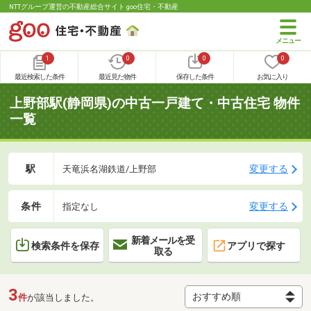
NTTグループ運営の不動産総合サイト goo住宅・不動産
1
0
0
0
最近検索した条件
最近見た物件
保存した条件
お気に入り
上野部駅(静岡県)の中古一戸建て・中古住宅 物件
一覧
駅
変更する
天竜浜名湖鉄道/上野部
条件
変更する
指定なし
新着メールを受
検索条件を保存
アプリで探す
取る
3
件
が該当しました。