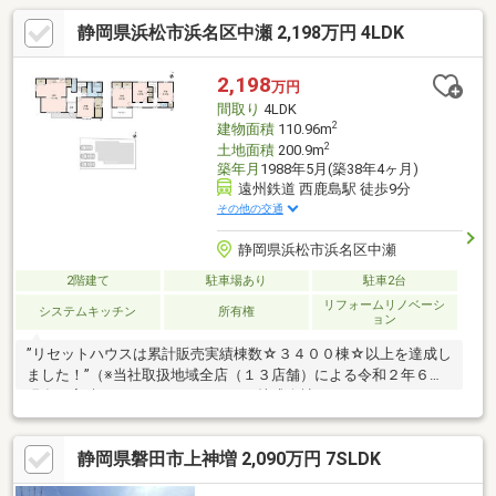
静岡県浜松市浜名区中瀬 2,198万円 4LDK
2,198
万円
間取り
4LDK
2
建物面積
110.96m
2
土地面積
200.9m
築年月
1988年5月(築38年4ヶ月)
遠州鉄道 西鹿島駅 徒歩9分
その他の交通
静岡県浜松市浜名区中瀬
2階建て
駐車場あり
駐車2台
リフォームリノベーシ
システムキッチン
所有権
ョン
”リセットハウスは累計販売実績棟数☆３４００棟☆以上を達成し
ました！”（※当社取扱地域全店（１３店舗）による令和２年６月
現在の実績）≪リセットハウスとは株式会社リアルト・ハーツの
登録商標です≫◇既存建物を価格以上の価値の建物に革新、権利
関係も整理した 安全で安心して暮らせる信頼のおける再生住宅
静岡県磐田市上神増 2,090万円 7SLDK
です。 ◇リフォームの見た目の仕上がりはもちろん、目に見え
ない床下のシロアリ被害や 天井の雨漏り、基準を超える傾きな