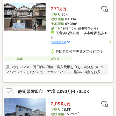
様2100ｍ（徒歩27分/車5分）・セブン-イレブン 磐田下野部店様
1600ｍ（徒歩20分/車4分）・白梅豊岡病院2100ｍ（車5分）・遠
271
万円
鉄バス上神増停留所まで6
間取り
3DK
2
建物面積
89.08m
2
土地面積
69.98m
築年月
1978年6月(築48年3ヶ月)
天竜浜名湖鉄道 二俣本町駅 徒歩15
分
その他の交通
静岡県浜松市天竜区二俣町二俣
2階建て
所有権
買いやすい２００万円台の価格：購入費用を抑えて自分好みにリ
ノベーションしたい方や、セカンドハウス・趣味の拠点をお探し
の方、賃貸用の投資物件をお考えの方にもぴったりな買い易いプ
ライス設定です。生活利便施設が充実の好立地：地元の人気ショ
ッピング施設「森のマルシェきころ」まで徒歩６分（約４５０
静岡県磐田市上神増 2,090万円 7SLDK
ｍ）、浜松市天竜区役所まで徒歩８分（約５７５ｍ）、静岡銀行
天竜支店まで徒歩３分（約２１５ｍ）と、日常の買い出しや手続
きが非常に便利な周辺環境です。使いやすい３ＤＫの間取り：１
2,090
万円
階にＤＫと和室、２階にもお部屋とバルコニーを備えた無駄のな
間取り
7SLDK
い間取り構成です。現在空家となっておりますので、じっくりと
2
建物面積
150.25m