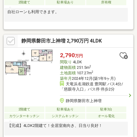
2階建て
駐車場あり
所有権
自社ローンも利用できます。
静岡県磐田市上神増 2,790万円 4LDK
2,790
万円
間取り
4LDK
2
建物面積
251.5m
2
土地面積
107.27m
築年月
2024年12月(築1年9ヶ月)
天竜浜名湖鉄道 豊岡駅 バス4分/
「慈眼寺入口」バス停 停歩2分
静岡県磐田市上神増
2階建て
駐車場あり
駐車3台
カウンターキッチン
システムキッチン
オール電化
【完成】4LDK2階建て！全居室南向き、日当り良好！