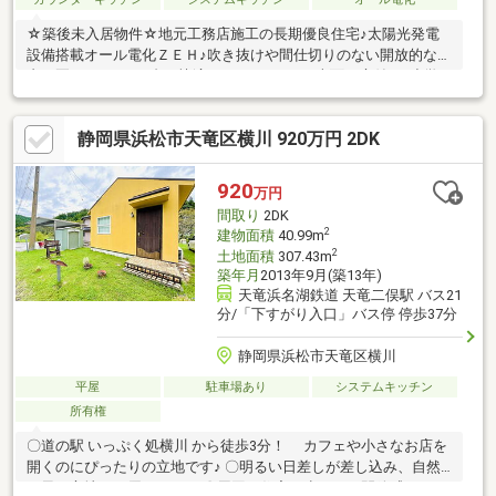
☆築後未入居物件☆地元工務店施工の長期優良住宅♪太陽光発電
設備搭載オール電化ＺＥＨ♪吹き抜けや間仕切りのない開放的な室
内は夏もエアコン1台で快適♪ウッドデッキ・南面お庭付き♪小学
校近くて通学安心♪
静岡県浜松市天竜区横川 920万円 2DK
920
万円
間取り
2DK
2
建物面積
40.99m
2
土地面積
307.43m
築年月
2013年9月(築13年)
天竜浜名湖鉄道 天竜二俣駅 バス21
分/「下すがり入口」バス停 停歩37分
静岡県浜松市天竜区横川
平屋
駐車場あり
システムキッチン
所有権
〇道の駅 いっぷく処横川 から徒歩3分！ カフェや小さなお店を
開くのにぴったりの立地です♪ 〇明るい日差しが差し込み、自然
の風が心地よく届きます。 〇周囲に住宅が少なく、開放感のある