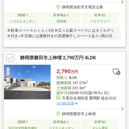
静岡県浜松市天竜区山東
2階建て
駐車場あり
駐車3台
システムキッチン
所有権
バリアフリー
☆駐車スペースらくらく3台☆広々お庭スペースにはタイルデッ
キ付き♪☆北側には屋根付きの洗濯物干しスペースあり♪雨の日で
も対応♪☆2025年リフォーム！室内の床材、クロスの張替え、外
壁洗浄。☆玄関にはシューズクロークが有り収納豊富です♪☆LDK
は23帖と広々スペース！リビングにはワイドタイプのテレビボー
静岡県磐田市上神増 2,790万円 4LDK
ド設置、壁面は装飾パネルでおしゃれにアレンジ♪大開口窓からは
日の光がサンサンと差し込みます♪☆キッチンはアイランドキッ
チン、大型の食器棚も設置、パントリーも有り収納充実してます
2,790
万円
♪☆1階に書斎スペースあり、ワークスペースや、雨の日には室内
間取り
4LDK
干しスペースにも使えそうです♪
2
建物面積
107.27m
2
土地面積
251.5m
築年月
2024年12月(築1年9ヶ月)
天竜浜名湖鉄道 豊岡駅 徒歩22分
その他の交通
静岡県磐田市上神増
2階建て
駐車場あり
駐車3台
設計住宅性能評価付
システムキッチン
オール電化