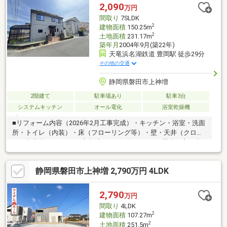
どもしっかりチェック、改修しています。◇土地の境界確認も全
2,090
万円
物件実施済み。
間取り
7SLDK
2
建物面積
150.25m
2
土地面積
231.17m
築年月
2004年9月(築22年)
天竜浜名湖鉄道 豊岡駅 徒歩29分
その他の交通
静岡県磐田市上神増
2階建て
駐車場あり
駐車3台
システムキッチン
オール電化
浴室乾燥機
■リフォーム内容（2026年2月工事完成）・キッチン・浴室・洗面
所・トイレ（内装）・床（フローリング等）・壁・天井（クロ
ス・塗装等）■IHコンロ交換済み（2年前）■オール電化住宅・火
を使わない安心・安全な暮らし・光熱費管理がしやすい住まい■
太陽光発電5.5kW搭載・毎日の光熱費削減をサポート・環境にも
静岡県磐田市上神増 2,790万円 4LDK
家計にもやさしい設備・災害時にも安心■4台駐車可能（車種によ
る）・お車をお持ちのご家庭に最適！・並列駐車のため車の出し
入れに便利です・駐車スペース3台あると来客時にも便利です■ご
2,790
万円
内覧希望の方は、不動産SHOPナカジツ浜松本店までお問い合わ
間取り
4LDK
せ下さい！
2
建物面積
107.27m
2
土地面積
251.5m