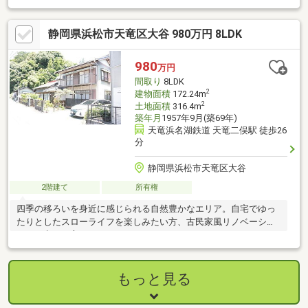
立地です。
静岡県浜松市天竜区大谷 980万円 8LDK
980
万円
間取り
8LDK
2
建物面積
172.24m
2
土地面積
316.4m
築年月
1957年9月(築69年)
天竜浜名湖鉄道 天竜二俣駅 徒歩26
分
静岡県浜松市天竜区大谷
2階建て
所有権
四季の移ろいを身近に感じられる自然豊かなエリア。自宅でゆっ
たりとしたスローライフを楽しみたい方、古民家風リノベーショ
ンをお考えの方にもおすすめです。
もっと見る