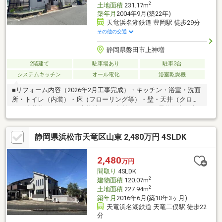
ご内覧いた
2
土地面積
231.17m
築年月
2004年9月(築22年)
天竜浜名湖鉄道 豊岡駅 徒歩29分
その他の交通
静岡県磐田市上神増
2階建て
駐車場あり
駐車3台
システムキッチン
オール電化
浴室乾燥機
■リフォーム内容（2026年2月工事完成）・キッチン・浴室・洗面
所・トイレ（内装）・床（フローリング等）・壁・天井（クロ
ス・塗装等）■IHコンロ交換済み（2年前）■オール電化住宅・火
を使わない安心・安全な暮らし・光熱費管理がしやすい住まい■
太陽光発電5.5kW搭載・毎日の光熱費削減をサポート・環境にも
静岡県浜松市天竜区山東 2,480万円 4SLDK
家計にもやさしい設備・災害時にも安心■4台駐車可能（車種によ
る）・お車をお持ちのご家庭に最適！・並列駐車のため車の出し
入れに便利です・駐車スペース3台あると来客時にも便利です■ご
2,480
万円
内覧希望の方は、不動産SHOPナカジツ浜松本店までお問い合わ
間取り
4SLDK
せ下さい！
2
建物面積
120.07m
2
土地面積
227.94m
築年月
2016年6月(築10年3ヶ月)
天竜浜名湖鉄道 天竜二俣駅 徒歩22
分