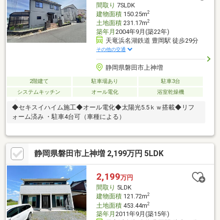
間取り
7SLDK
2
建物面積
150.25m
2
土地面積
231.17m
築年月
2004年9月(築22年)
天竜浜名湖鉄道 豊岡駅 徒歩29分
その他の交通
静岡県磐田市上神増
2階建て
駐車場あり
駐車3台
システムキッチン
オール電化
浴室乾燥機
◆セキスイハイム施工◆オール電化◆太陽光5.5ｋｗ搭載◆リフ
ォーム済み ・駐車4台可（車種による）
静岡県磐田市上神増 2,199万円 5LDK
2,199
万円
間取り
5LDK
2
建物面積
121.72m
2
土地面積
453.44m
築年月
2011年9月(築15年)