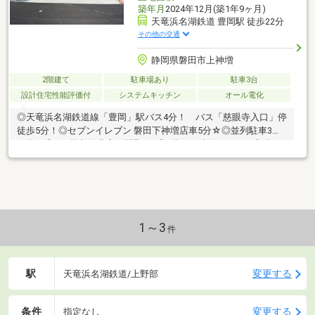
築年月
2024年12月(築1年9ヶ月)
天竜浜名湖鉄道 豊岡駅 徒歩22分
その他の交通
静岡県磐田市上神増
2階建て
駐車場あり
駐車3台
設計住宅性能評価付
システムキッチン
オール電化
◎天竜浜名湖鉄道線「豊岡」駅バス4分！ バス「慈眼寺入口」停
徒歩5分！◎セブンイレブン 磐田下神増店車5分☆◎並列駐車3台
可能！◎WIC等収納豊富な間取り♪◎2階にも洗面スペース完備！
◎豊岡南小学校まで600ｍ(徒歩8分)◎豊岡中学校まで1800ｍ(徒歩
22分)■□■□■□■□■□■□■□■□■□■□■□■0120-133-301【通話料無
料】へお気軽にお問い合わせください！平日、土日問わずご案内
致します！自己資金0円、自営業の方、勤務年数が短い方など住宅
ローンのご不安な方もお気軽にご相談ください♪未公開物件情報も
多数ご用意しております♪■□■□■□■□■□■□■□■□■□■□■□■
1～3
件
駅
変更する
天竜浜名湖鉄道/上野部
条件
変更する
指定なし