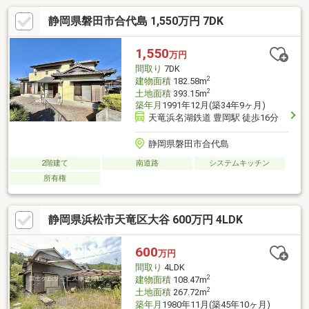
乾く南向きバルコニー＝＝住宅ローン相談随時受付中！＝＝いく
静岡県磐田市合代島 1,550万円 7DK
らまで借りられる？月々の支払いはいくら？車のローン、カード
ローンがあるけど大丈夫？転職したばかり、正社員じゃないけど
大丈夫？過去に審査に通らなかった等、不安がある方はお気軽に
1,550
万円
ご相談ください。事前審査からお引渡しまで全てお手伝いしま
間取り
7DK
す。
2
建物面積
182.58m
2
土地面積
393.15m
築年月
1991年12月(築34年9ヶ月)
天竜浜名湖鉄道 豊岡駅 徒歩16分
静岡県磐田市合代島
2階建て
南道路
システムキッチン
所有権
静岡県浜松市天竜区大谷 600万円 4LDK
600
万円
間取り
4LDK
2
建物面積
108.47m
2
土地面積
267.72m
築年月
1980年11月(築45年10ヶ月)