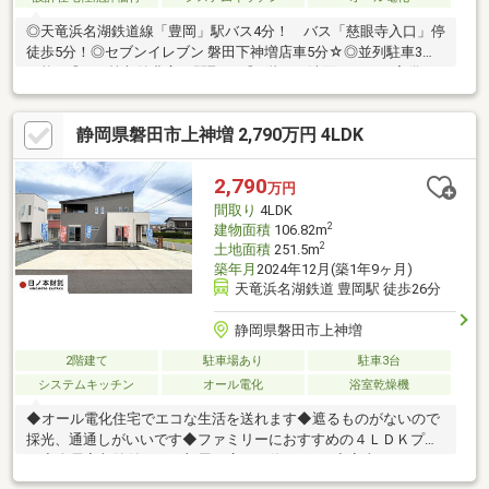
◎天竜浜名湖鉄道線「豊岡」駅バス4分！ バス「慈眼寺入口」停
徒歩5分！◎セブンイレブン 磐田下神増店車5分☆◎並列駐車3台
可能！◎WIC等収納豊富な間取り♪◎2階にも洗面スペース完備！
◎豊岡南小学校まで600ｍ(徒歩8分)◎豊岡中学校まで1800ｍ(徒歩
22分)■□■□■□■□■□■□■□■□■□■□■□■0120-133-301【通話料無
静岡県磐田市上神増 2,790万円 4LDK
料】へお気軽にお問い合わせください！平日、土日問わずご案内
致します！自己資金0円、自営業の方、勤務年数が短い方など住宅
ローンのご不安な方もお気軽にご相談ください♪未公開物件情報も
2,790
万円
多数ご用意しております♪■□■□■□■□■□■□■□■□■□■□■□■
間取り
4LDK
2
建物面積
106.82m
2
土地面積
251.5m
築年月
2024年12月(築1年9ヶ月)
天竜浜名湖鉄道 豊岡駅 徒歩26分
静岡県磐田市上神増
2階建て
駐車場あり
駐車3台
システムキッチン
オール電化
浴室乾燥機
◆オール電化住宅でエコな生活を送れます◆遮るものがないので
採光、通通しがいいです◆ファミリーにおすすめの４ＬＤＫプラ
ン◆全居室収納付きでお部屋を広々と使えます♪◆家事をしなが
ら会話がはずむ対面キッチン採用◆洗濯物やお布団が気持ちよく