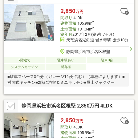
2,850
万円
間取り
4LDK
2
建物面積
105.99m
2
土地面積
181.04m
築年月
2017年2月(築9年7ヶ月)
天竜浜名湖鉄道 岩水寺駅 徒歩10分
静岡県浜松市浜名区根堅
2階建て
駐車場あり
駐車3台
システムキッチン
所有権
■駐車スペース3台分（ガレージ1台分含む）（車種によります）■
対面式キッチン■2階に浴室＆ミニキッチン■屋上ジャグジー
静岡県浜松市浜名区根堅 2,850万円 4LDK
2,850
万円
間取り
4LDK
2
建物面積
105.99m
2