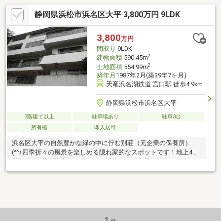
静岡県浜松市浜名区大平 3,800万円 9LDK
3,800
万円
間取り
9LDK
2
建物面積
590.45m
2
土地面積
554.99m
築年月
1987年2月(築39年7ヶ月)
天竜浜名湖鉄道 宮口駅 徒歩4.9km
静岡県浜松市浜名区大平
3階建て以上
駐車場あり
駐車3台
所有権
即入居可
浜名区大平の自然豊かな緑の中に佇む別荘（元企業の保養所）
(^^♪四季折々の風景を楽しめる隠れ家的なスポットです！地上4
階・地下1階（駐車スペース：P5以上可）の豪壮なつくり９LDKの
ゆとりある間取、男女別トイレ、室内エレベーター有り浴室の窓
からは色づく森の木々が眺められる設計で心が癒されますサウナ
も完備されており心と体を整える非日常空間としての利用に最適
(^^♪キッチンに隣接するリビングは大テーブルを置いても十分な
スペースが確保されているので、大人数でのパーティーなどにも
対応できます大きな暖炉も完備されているので冬場は暖かな炎の
1