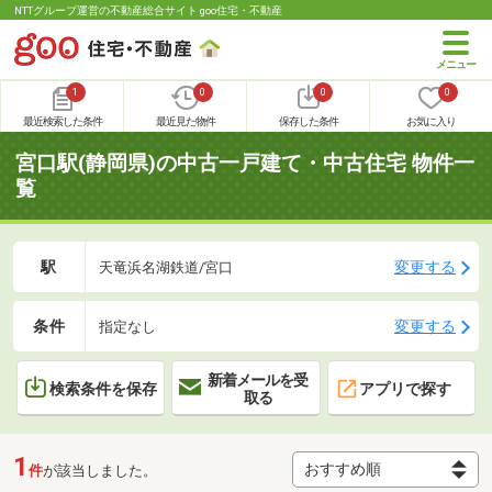
NTTグループ運営の不動産総合サイト goo住宅・不動産
1
0
0
0
最近検索した条件
最近見た物件
保存した条件
お気に入り
宮口駅(静岡県)の中古一戸建て・中古住宅 物件一
覧
駅
変更する
天竜浜名湖鉄道/宮口
条件
変更する
指定なし
新着メールを受
検索条件を保存
アプリで探す
取る
1
件
が該当しました。