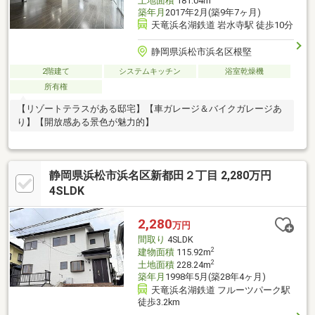
土地面積
181.04m
築年月
2017年2月(築9年7ヶ月)
天竜浜名湖鉄道 岩水寺駅 徒歩10分
静岡県浜松市浜名区根堅
2階建て
システムキッチン
浴室乾燥機
所有権
【リゾートテラスがある邸宅】【車ガレージ＆バイクガレージあ
り】【開放感ある景色が魅力的】
静岡県浜松市浜名区新都田２丁目 2,280万円
4SLDK
2,280
万円
間取り
4SLDK
2
建物面積
115.92m
2
土地面積
228.24m
築年月
1998年5月(築28年4ヶ月)
天竜浜名湖鉄道 フルーツパーク駅
徒歩3.2km