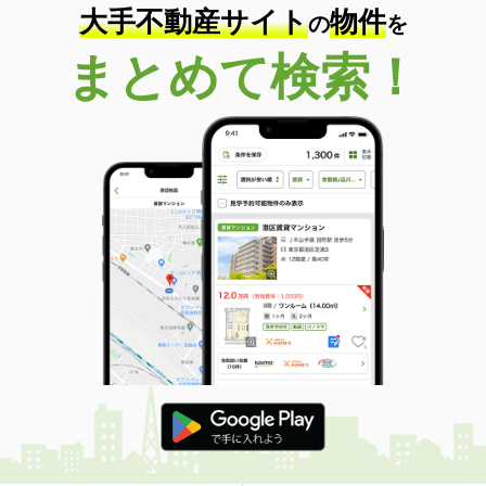
大手不動産サイト
物件
の
を
まとめて検索！