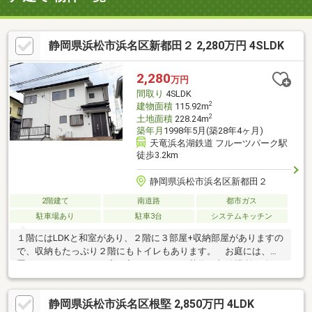
静岡県浜松市浜名区新都田２ 2,280万円 4SLDK
2,280
万円
間取り
4SLDK
2
建物面積
115.92m
2
土地面積
228.24m
築年月
1998年5月(築28年4ヶ月)
天竜浜名湖鉄道 フルーツパーク駅
徒歩3.2km
静岡県浜松市浜名区新都田２
2階建て
南道路
都市ガス
駐車場あり
駐車3台
システムキッチン
１階にはLDKと和室があり、２階に３部屋+収納部屋がありますの
で、収納もたっぷり２階にもトイレもあります。 お庭には、物
置もありますので、お家に入れたくないお荷物の収納場所も確
保。 カインズモールまで歩いて４分 スーパーマーケットやホ
ームセンター・家電もありとても生活に便利です。
静岡県浜松市浜名区根堅 2,850万円 4LDK