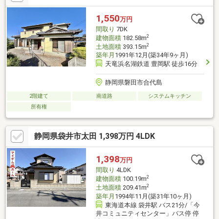
1,550
万円
間取り
7DK
2
建物面積
182.58m
2
土地面積
393.15m
築年月
1991年12月(築34年9ヶ月)
天竜浜名湖鉄道 豊岡駅 徒歩16分
静岡県磐田市合代島
2階建て
南道路
システムキッチン
所有権
静岡県袋井市太田 1,398万円 4LDK
1,398
万円
間取り
4LDK
2
建物面積
100.19m
2
土地面積
209.41m
築年月
1994年11月(築31年10ヶ月)
東海道本線 袋井駅 バス21分/「今
井コミュニティセンター」バス停 停