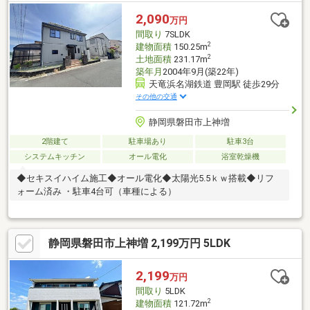
2,090
万円
間取り
7SLDK
2
建物面積
150.25m
2
土地面積
231.17m
築年月
2004年9月(築22年)
天竜浜名湖鉄道 豊岡駅 徒歩29分
その他の交通
静岡県磐田市上神増
2階建て
駐車場あり
駐車3台
システムキッチン
オール電化
浴室乾燥機
◆セキスイハイム施工◆オール電化◆太陽光5.5ｋｗ搭載◆リフ
ォーム済み ・駐車4台可（車種による）
静岡県磐田市上神増 2,199万円 5LDK
2,199
万円
間取り
5LDK
2
建物面積
121.72m