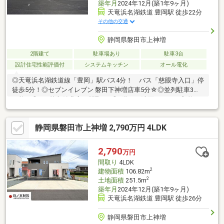
築年月
2024年12月(築1年9ヶ月)
天竜浜名湖鉄道 豊岡駅 徒歩22分
その他の交通
静岡県磐田市上神増
2階建て
駐車場あり
駐車3台
設計住宅性能評価付
システムキッチン
オール電化
◎天竜浜名湖鉄道線「豊岡」駅バス4分！ バス「慈眼寺入口」停
徒歩5分！◎セブンイレブン 磐田下神増店車5分☆◎並列駐車3台
可能！◎WIC等収納豊富な間取り♪◎2階にも洗面スペース完備！
◎豊岡南小学校まで600ｍ(徒歩8分)◎豊岡中学校まで1800ｍ(徒歩
22分)■□■□■□■□■□■□■□■□■□■□■□■0120-133-301【通話料無
静岡県磐田市上神増 2,790万円 4LDK
料】へお気軽にお問い合わせください！平日、土日問わずご案内
致します！自己資金0円、自営業の方、勤務年数が短い方など住宅
ローンのご不安な方もお気軽にご相談ください♪未公開物件情報も
2,790
万円
多数ご用意しております♪■□■□■□■□■□■□■□■□■□■□■□■
間取り
4LDK
2
建物面積
106.82m
2
土地面積
251.5m
築年月
2024年12月(築1年9ヶ月)
天竜浜名湖鉄道 豊岡駅 徒歩26分
静岡県磐田市上神増