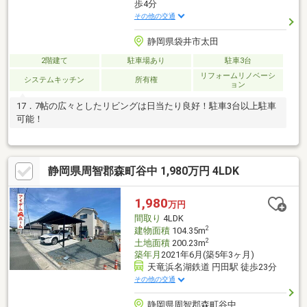
歩4分
その他の交通
静岡県袋井市太田
2階建て
駐車場あり
駐車3台
リフォームリノベーシ
システムキッチン
所有権
ョン
17．7帖の広々としたリビングは日当たり良好！駐車3台以上駐車
可能！
静岡県周智郡森町谷中 1,980万円 4LDK
1,980
万円
間取り
4LDK
2
建物面積
104.35m
2
土地面積
200.23m
築年月
2021年6月(築5年3ヶ月)
天竜浜名湖鉄道 円田駅 徒歩23分
その他の交通
静岡県周智郡森町谷中