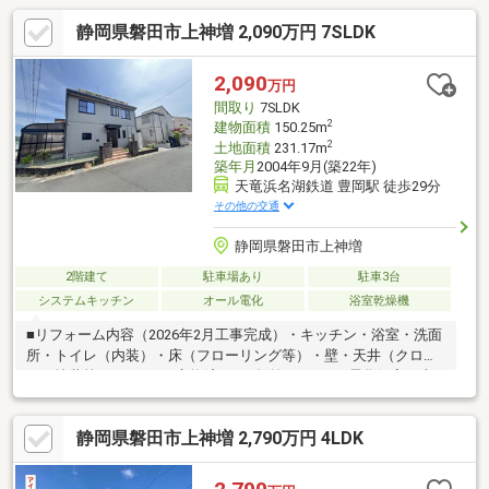
静岡県磐田市上神増 2,090万円 7SLDK
2,090
万円
間取り
7SLDK
2
建物面積
150.25m
2
土地面積
231.17m
築年月
2004年9月(築22年)
天竜浜名湖鉄道 豊岡駅 徒歩29分
その他の交通
静岡県磐田市上神増
2階建て
駐車場あり
駐車3台
システムキッチン
オール電化
浴室乾燥機
■リフォーム内容（2026年2月工事完成）・キッチン・浴室・洗面
所・トイレ（内装）・床（フローリング等）・壁・天井（クロ
ス・塗装等）■IHコンロ交換済み（2年前）■オール電化住宅・火
を使わない安心・安全な暮らし・光熱費管理がしやすい住まい■
太陽光発電5.5kW搭載・毎日の光熱費削減をサポート・環境にも
静岡県磐田市上神増 2,790万円 4LDK
家計にもやさしい設備・災害時にも安心■4台駐車可能（車種によ
る）・お車をお持ちのご家庭に最適！・並列駐車のため車の出し
入れに便利です・駐車スペース3台あると来客時にも便利です■ご