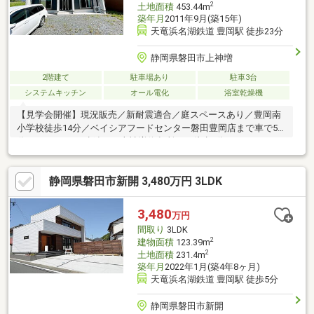
2
土地面積
453.44m
築年月
2011年9月(築15年)
天竜浜名湖鉄道 豊岡駅 徒歩23分
静岡県磐田市上神増
2階建て
駐車場あり
駐車3台
システムキッチン
オール電化
浴室乾燥機
【見学会開催】現況販売／新耐震適合／庭スペースあり／豊岡南
小学校徒歩14分／ベイシアフードセンター磐田豊岡店まで車で5
分（2.1ｋｍ）／遠鉄バス上神増停留所まで徒歩8分
静岡県磐田市新開 3,480万円 3LDK
3,480
万円
間取り
3LDK
2
建物面積
123.39m
2
土地面積
231.4m
築年月
2022年1月(築4年8ヶ月)
天竜浜名湖鉄道 豊岡駅 徒歩5分
静岡県磐田市新開