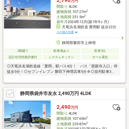
2,790
万円
内覧希望の方は、不動産SHOPナカジツ浜松本店までお問い合わ
間取り
4LDK
せ下さい！
2
建物面積
107.27m
2
土地面積
251.5m
築年月
2024年12月(築1年9ヶ月)
天竜浜名湖鉄道 豊岡駅 徒歩22分
その他の交通
静岡県磐田市上神増
2階建て
駐車場あり
駐車3台
設計住宅性能評価付
システムキッチン
オール電化
◎天竜浜名湖鉄道線「豊岡」駅バス4分！ バス「慈眼寺入口」停
徒歩5分！◎セブンイレブン 磐田下神増店車5分☆◎並列駐車3台
可能！◎WIC等収納豊富な間取り♪◎2階にも洗面スペース完備！
◎豊岡南小学校まで600ｍ(徒歩8分)◎豊岡中学校まで1800ｍ(徒歩
22分)■□■□■□■□■□■□■□■□■□■□■□■0120-133-301【通話料無
静岡県袋井市友永 2,490万円 4LDK
料】へお気軽にお問い合わせください！平日、土日問わずご案内
致します！自己資金0円、自営業の方、勤務年数が短い方など住宅
ローンのご不安な方もお気軽にご相談ください♪未公開物件情報も
2,490
万円
多数ご用意しております♪■□■□■□■□■□■□■□■□■□■□■□■
間取り
4LDK
2
建物面積
107.65m
2
土地面積
229.87m
築年月
2023年3月(築3年6ヶ月)