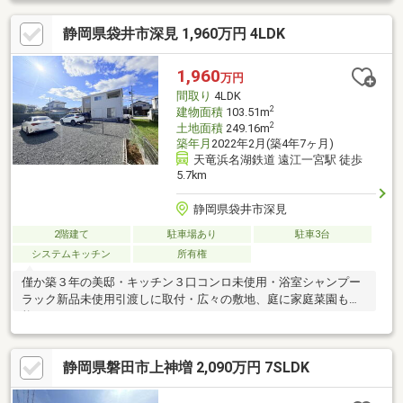
辺施設】・豊岡南小学校1100ｍ（徒歩14分）・豊岡南中学校1300
静岡県袋井市深見 1,960万円 4LDK
ｍ（徒歩17分/自転車6分）・ベイシアフードセンター 磐田豊岡店
様2100ｍ（徒歩27分/車5分）・セブン-イレブン 磐田下野部店様
1600ｍ（徒歩20分/車4分）・白梅豊岡病院2100ｍ（車5分）・遠
1,960
万円
鉄バス上神増停留所まで6
間取り
4LDK
2
建物面積
103.51m
2
土地面積
249.16m
築年月
2022年2月(築4年7ヶ月)
天竜浜名湖鉄道 遠江一宮駅 徒歩
5.7km
静岡県袋井市深見
2階建て
駐車場あり
駐車3台
システムキッチン
所有権
僅か築３年の美邸・キッチン３口コンロ未使用・浴室シャンプー
ラック新品未使用引渡しに取付・広々の敷地、庭に家庭菜園も可
能です
静岡県磐田市上神増 2,090万円 7SLDK