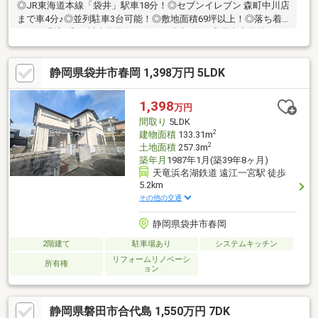
◎JR東海道本線「袋井」駅車18分！◎セブンイレブン 森町中川店
まで車4分♪◎並列駐車3台可能！◎敷地面積69坪以上！◎落ち着
いた住環境♪◎三川小学校まで80m（徒歩1分）◎周南中学校まで
4400m（徒歩55分）■□■□■□■□■□■□■□■□■□■□■□■0120-133-
301【通話料無料】へお気軽にお問い合わせください！平日、土
静岡県袋井市春岡 1,398万円 5LDK
日問わずご案内致します！自己資金0円、自営業の方、勤務年数が
短い方など住宅ローンのご不安な方もお気軽にご相談ください♪未
公開物件情報も多数ご用意しております
1,398
万円
♪■□■□■□■□■□■□■□■□■□■□■□■
間取り
5LDK
2
建物面積
133.31m
2
土地面積
257.3m
築年月
1987年1月(築39年8ヶ月)
天竜浜名湖鉄道 遠江一宮駅 徒歩
5.2km
その他の交通
静岡県袋井市春岡
2階建て
駐車場あり
システムキッチン
リフォームリノベーシ
所有権
ョン
静岡県磐田市合代島 1,550万円 7DK