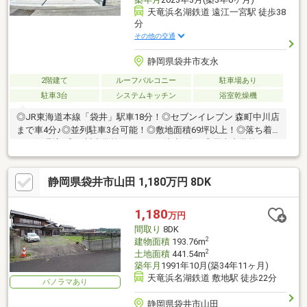
天竜浜名湖鉄道 遠江一宮駅 徒歩38
分
その他の交通
静岡県袋井市友永
2階建て
ルーフバルコニー
駐車場あり
駐車3台
システムキッチン
浴室乾燥機
◎JR東海道本線「袋井」駅車18分！◎セブンイレブン 森町中川店
まで車4分♪◎並列駐車3台可能！◎敷地面積69坪以上！◎落ち着
いた住環境♪◎三川小学校まで80m（徒歩1分）◎周南中学校まで
4400m（徒歩55分）■□■□■□■□■□■□■□■□■□■□■□■0120-133-
301【通話料無料】へお気軽にお問い合わせください！平日、土
静岡県袋井市山田 1,180万円 8DK
日問わずご案内致します！自己資金0円、自営業の方、勤務年数が
短い方など住宅ローンのご不安な方もお気軽にご相談ください♪未
公開物件情報も多数ご用意しております
1,180
万円
♪■□■□■□■□■□■□■□■□■□■□■□■
間取り
8DK
2
建物面積
193.76m
2
土地面積
441.54m
築年月
1991年10月(築34年11ヶ月)
天竜浜名湖鉄道 敷地駅 徒歩22分
パノラマあり
静岡県袋井市山田