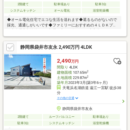
2階建て
駐車場あり
駐車3台
システムキッチン
オール電化
浴室乾燥機
◆オール電化住宅でエコな生活を送れます◆遮るものがないので
採光、通通しがいいです◆ファミリーにおすすめの４ＬＤＫプラ
ン◆全居室収納付きでお部屋を広々と使えます♪◆家事をしなが
ら会話がはずむ対面キッチン採用◆洗濯物やお布団が気持ちよく
乾く南向きバルコニー＝＝住宅ローン相談随時受付中！＝＝いく
静岡県袋井市友永 2,490万円 4LDK
らまで借りられる？月々の支払いはいくら？車のローン、カード
ローンがあるけど大丈夫？転職したばかり、正社員じゃないけど
大丈夫？過去に審査に通らなかった等、不安がある方はお気軽に
2,490
万円
ご相談ください。事前審査からお引渡しまで全てお手伝いしま
間取り
4LDK
す。
2
建物面積
107.65m
2
土地面積
229.87m
築年月
2023年3月(築3年6ヶ月)
天竜浜名湖鉄道 遠江一宮駅 徒歩38
分
その他の交通
静岡県袋井市友永
2階建て
ルーフバルコニー
駐車場あり
駐車3台
システムキッチン
浴室乾燥機