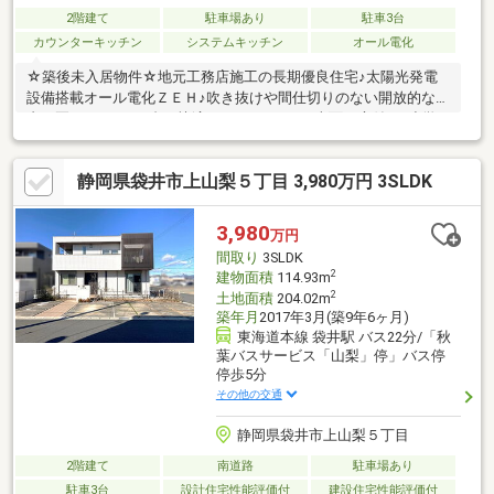
2階建て
駐車場あり
駐車3台
カウンターキッチン
システムキッチン
オール電化
☆築後未入居物件☆地元工務店施工の長期優良住宅♪太陽光発電
設備搭載オール電化ＺＥＨ♪吹き抜けや間仕切りのない開放的な室
内は夏もエアコン1台で快適♪ウッドデッキ・南面お庭付き♪小学
校近くて通学安心♪
静岡県袋井市上山梨５丁目 3,980万円 3SLDK
3,980
万円
間取り
3SLDK
2
建物面積
114.93m
2
土地面積
204.02m
築年月
2017年3月(築9年6ヶ月)
東海道本線 袋井駅 バス22分/「秋
葉バスサービス「山梨」停」バス停
停歩5分
その他の交通
静岡県袋井市上山梨５丁目
2階建て
南道路
駐車場あり
駐車3台
設計住宅性能評価付
建設住宅性能評価付