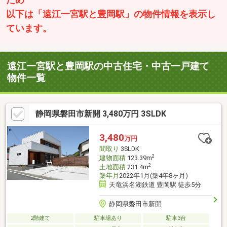
以下は「遠江一宮駅と豊岡駅」の物件情報を表示し
ています。
遠江一宮駅と豊岡駅の中古住宅・中古一戸建て
物件一覧
静岡県磐田市新開 3,480万円 3SLDK
3,480
万円
間取り
3SLDK
2
建物面積
123.39m
2
土地面積
231.4m
築年月
2022年1月(築4年8ヶ月)
天竜浜名湖鉄道 豊岡駅 徒歩5分
静岡県磐田市新開
2階建て
駐車場あり
駐車3台