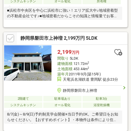
システムキッチン
オール電化
所有権
■浜松市中央区を中心に浜松市に強い！エリア拡大中♪地域密着型
の不動産会社です♪■地域密着だからこその知識と情報量でお客様
にピッタリの物件をご紹介致します♪－－－おすすめポイント－－
－■磐田市新開■築後未入居■太陽光発電設備搭載の3LDK長期優良
住宅■●安心のの地元工務店施工♪築約３年、未入居で室内とても
静岡県磐田市上神増 2,199万円 5LDK
きれいです●太陽光発電設備搭載のZEH♪間仕切りの少ない開放的
な室内は夏でもエアコン１台で快適♪●南面のお庭にはウッドデッ
キ付き♪●小学校近くて通学安心♪●天竜浜名湖鉄道「豊岡」駅徒歩
2,199
万円
約５分♪ウェルシアまで徒歩約４分で暮らしやすい住環境♪●駐車
間取り
5LDK
スペースは３台程度♪
2
建物面積
121.72m
2
土地面積
453.44m
築年月
2011年9月(築15年)
天竜浜名湖鉄道 豊岡駅 徒歩23分
静岡県磐田市上神増
2階建て
駐車場あり
駐車3台
システムキッチン
オール電化
浴室乾燥機
8/7(金)～8/9(日)予約制見学会開催※当日予約OK。ご希望日をお知
らせください。【おすすめポイント】・本物件は条件により住宅
ローン減税が適用されます。・シロアリ防除工事施工後5年間保
証・お客様に合わせたローンの組み方や金融機関をご提案。【周