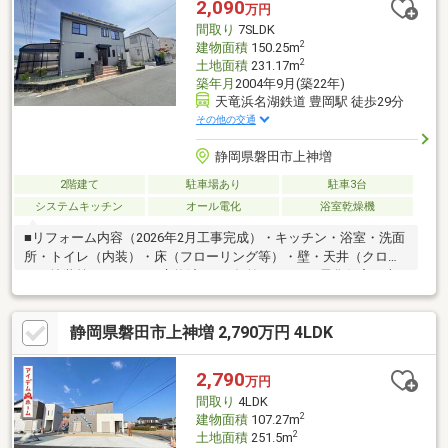
2,090
万円
間取り
7SLDK
2
建物面積
150.25m
2
土地面積
231.17m
築年月
2004年9月(築22年)
天竜浜名湖鉄道 豊岡駅 徒歩29分
その他の交通
静岡県磐田市上神増
2階建て
駐車場あり
駐車3台
システムキッチン
オール電化
浴室乾燥機
■リフォーム内容（2026年2月工事完成）・キッチン・浴室・洗面
所・トイレ（内装）・床（フローリング等）・壁・天井（クロ
ス・塗装等）■IHコンロ交換済み（2年前）■オール電化住宅・火
を使わない安心・安全な暮らし・光熱費管理がしやすい住まい■
太陽光発電5.5kW搭載・毎日の光熱費削減をサポート・環境にも
静岡県磐田市上神増 2,790万円 4LDK
家計にもやさしい設備・災害時にも安心■4台駐車可能（車種によ
る）・お車をお持ちのご家庭に最適！・並列駐車のため車の出し
入れに便利です・駐車スペース3台あると来客時にも便利です■ご
2,790
万円
内覧希望の方は、不動産SHOPナカジツ浜松本店までお問い合わ
間取り
4LDK
せ下さい！
2
建物面積
107.27m
2
土地面積
251.5m