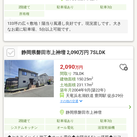
2階建て
駐車場あり
駐車3台
所有権
133坪の広々敷地！陽当り風通し良好です。現況渡しです。大き
なお庭に駐車場、5台以上可能です。
静岡県磐田市上神増 2,090万円 7SLDK
2,090
万円
間取り
7SLDK
2
建物面積
150.25m
2
土地面積
231.17m
築年月
2004年9月(築22年)
天竜浜名湖鉄道 豊岡駅 徒歩29分
その他の交通
静岡県磐田市上神増
2階建て
駐車場あり
駐車3台
システムキッチン
オール電化
浴室乾燥機