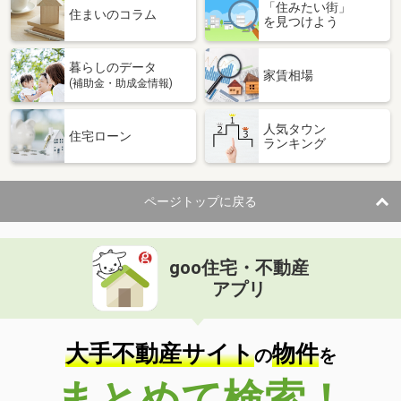
「住みたい街」
住まいのコラム
を見つけよう
暮らしのデータ
家賃相場
(補助金・助成金情報)
人気タウン
住宅ローン
ランキング
ページトップに戻る
goo住宅・不動産
アプリ
大手不動産サイト
物件
の
を
まとめて検索！