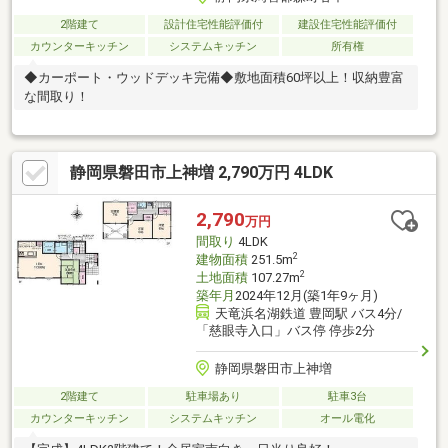
2階建て
設計住宅性能評価付
建設住宅性能評価付
カウンターキッチン
システムキッチン
所有権
◆カーポート・ウッドデッキ完備◆敷地面積60坪以上！収納豊富
な間取り！
静岡県磐田市上神増 2,790万円 4LDK
2,790
万円
間取り
4LDK
2
建物面積
251.5m
2
土地面積
107.27m
築年月
2024年12月(築1年9ヶ月)
天竜浜名湖鉄道 豊岡駅 バス4分/
「慈眼寺入口」バス停 停歩2分
静岡県磐田市上神増
2階建て
駐車場あり
駐車3台
カウンターキッチン
システムキッチン
オール電化