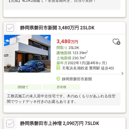
【完成】4LDK2階建て！全居室南向き、日当り良好！
静岡県磐田市新開 3,480万円 2SLDK
3,480
万円
間取り
2SLDK
2
建物面積
123.39m
2
土地面積
230.7m
築年月
2022年1月(築4年8ヶ月)
天竜浜名湖鉄道 豊岡駅 徒歩4分
静岡県磐田市新開
2階建て
所有権
工務店施工の未入居中古住宅です。木のぬくもりがあふれる住空
間でウッドデッキ付きのお庭もあります。
静岡県磐田市上神増 2,090万円 7SLDK