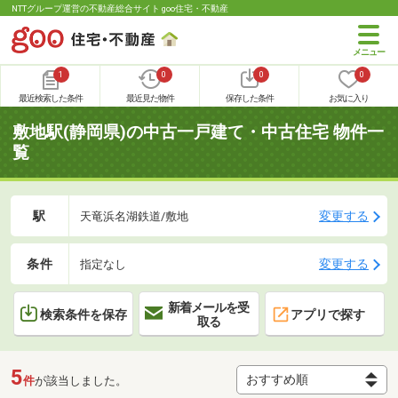
NTTグループ運営の不動産総合サイト goo住宅・不動産
1
0
0
0
最近検索した条件
最近見た物件
保存した条件
お気に入り
敷地駅(静岡県)の中古一戸建て・中古住宅 物件一
覧
駅
変更する
天竜浜名湖鉄道/敷地
条件
変更する
指定なし
新着メールを受
検索条件を保存
アプリで探す
取る
5
件
が該当しました。