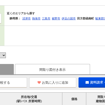
近くのエリアから探す
静岡県：
沼津市
熱海市
三島市
裾野市
伊豆の国市
田方郡函南町
駿東郡
間取り図付き表示
お気に入りに追加
資料請求
所在地/交通
間取
価格
（駅/バス 所要時間）
建物面