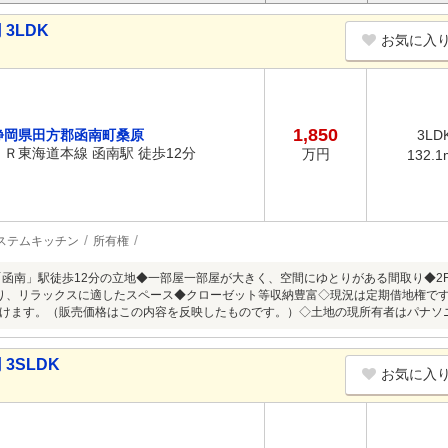
3LDK
お気に入
1,850
静岡県田方郡函南町桑原
3LD
ＪＲ東海道本線 函南駅 徒歩12分
万円
132.1
ステムキッチン
所有権
「函南」駅徒歩12分の立地◆一部屋一部屋が大きく、空間にゆとりがある間取り◆2
り、リラックスに適したスペース◆クローゼット等収納豊富◇現況は定期借地権で
けます。（販売価格はこの内容を反映したものです。）◇土地の現所有者はパナソ
3SLDK
お気に入