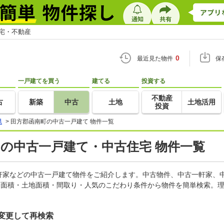
住宅・不動産
0
最近見た物件
保
一戸建てを買う
建てる
投資する
不動産
古
新築
中古
土地
土地活用
投資
県
>
田方郡函南町の中古一戸建て 物件一覧
)の中古一戸建て・中古住宅 物件一覧
軒家などの中古一戸建て物件をご紹介します。中古物件、中古一軒家、
物面積・土地面積・間取り・人気のこだわり条件から物件を簡単検索。理
変更して再検索