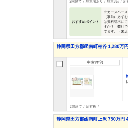
2階建て
駐車場あり
駐車3台
所
☆カースペース
（事前に必ずお問
おすすめポイント
は資料請求にて
すか？ 弊社で
てます。（来店
静岡県田方郡函南町柏谷 1,280万円
中古住宅
2階建て
所有権
静岡県田方郡函南町上沢 750万円 4