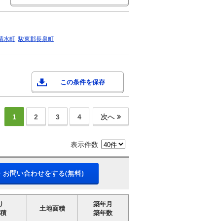
清水町
駿東郡長泉町
この条件を保存
1
2
3
4
次へ
表示件数
・お問い合わせをする(無料)
り
築年月
土地面積
積
築年数