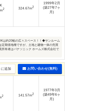
1999年2月
K
2
(築27年7ヶ
324.67m
2
9m
月)
DKは約20帖の広々スペース！！◆サンルーム
は定期借地権ですが、土地と建物一体の売買
現所有者はパナソニック ホームズ株式会社で
お問い合わせ(無料)
りに追加
1977年3月
2
(築49年6ヶ
141.57m
2
m
月)