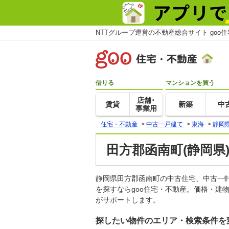
NTTグループ運営の不動産総合サイト goo
借りる
マンションを買う
店舗･
賃貸
新築
中
事業用
住宅・不動産
>
中古一戸建て
>
東海
>
静岡
田方郡函南町(静岡県
静岡県田方郡函南町の中古住宅、中古一
を探すならgoo住宅・不動産。価格・建
がサポートします。
探したい物件のエリア・検索条件を