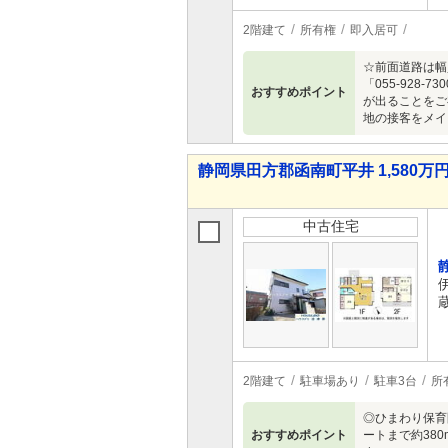
2階建て
所有権
即入居可
☆前面道路は幅
「055-92
おすすめポイント
が出ることをご
地の接客をメイ
静岡県田方郡函南町平井 1,580万円 
中古住宅
2階建て
駐車場あり
駐車3台
所
◎ひまわり保育
おすすめポイント
ートまで約38