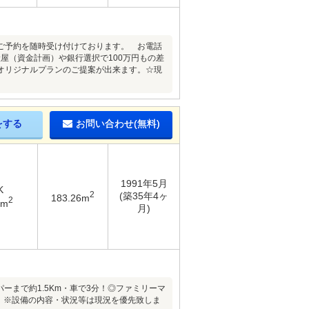
内覧ご予約を随時受け付けております。 お電話
産屋（資金計画）や銀行選択で100万円もの差
オリジナルプランのご提案が出来ます。☆現
をする
お問い合わせ(無料)
1991年5月
K
2
(築35年4ヶ
183.26m
2
2m
月)
パーまで約1.5Km・車で3分！◎ファミリーマ
5分！※設備の内容・状況等は現況を優先致しま