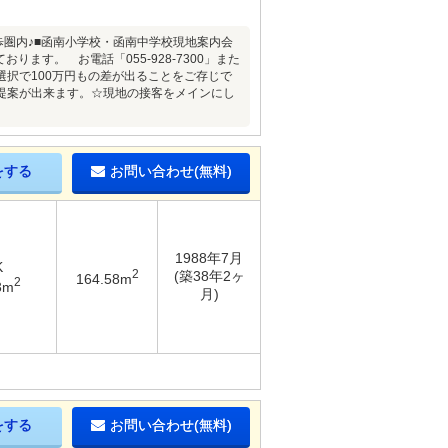
歩圏内♪■函南小学校・函南中学校現地案内会
ます。 お電話「055-928-7300」また
択で100万円もの差が出ることをご存じで
提案が出来ます。☆現地の接客をメインにし
をする
お問い合わせ(無料)
1988年7月
K
2
(築38年2ヶ
164.58m
2
3m
月)
をする
お問い合わせ(無料)