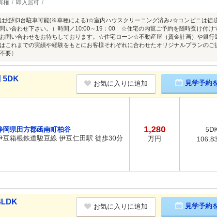
有権
即入居可
は縦列3台駐車可能(※車種による)☆室内ハウスクリーニング済み♪☆コンビニは徒
い合わせ下さい。）時間／10:00～19：00 ☆住宅の内覧ご予約を随時受け付けており
お問い合わせをお待ちしております。☆住宅ローン☆不動産屋（資金計画）や銀行選
はこれまでの実績や経験をもとにお客様それぞれに合わせたオリジナルプランのご
不要）
 5DK
見学予約
お気に入りに追加
1,280
静岡県田方郡函南町柏谷
5D
伊豆箱根鉄道駿豆線 伊豆仁田駅 徒歩30分
万円
106.8
LDK
見学予約
お気に入りに追加