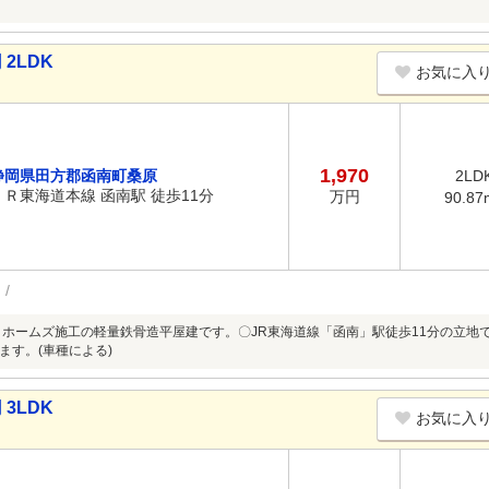
2LDK
お気に入
1,970
静岡県田方郡函南町桑原
2LD
ＪＲ東海道本線 函南駅 徒歩11分
万円
90.87
 ホームズ施工の軽量鉄骨造平屋建です。〇JR東海道線「函南」駅徒歩11分の立地
ます。(車種による)
3LDK
お気に入