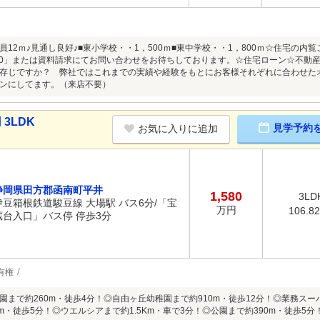
員12ｍ♪見通し良好♪■東小学校・・1，500ｍ■東中学校・・1，800ｍ☆住宅の
8-7300」または資料請求にてお問い合わせをお待ちしております。☆住宅ローン☆不動
存じですか？ 弊社ではこれまでの実績や経験をもとにお客様それぞれに合わせた
ンにしてます。（来店不要）
3LDK
見学予約
お気に入りに追加
静岡県田方郡函南町平井
1,580
3LD
伊豆箱根鉄道駿豆線 大場駅 バス6分/「宝
万円
106.8
蔵台入口」バス停 停歩3分
有権
園まで約260m・徒歩4分！◎自由ヶ丘幼稚園まで約910m・徒歩12分！◎業務スー
0m・徒歩5分！◎ウエルシアまで約1.5Km・車で3分！◎公園まで約390m・徒歩