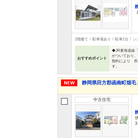
2階建て
駐車場あり
駐車2台
シ
◆JR東海道線
がついており、
おすすめポイント
契約により 所
す。
静岡県田方郡函南町畑毛 2
中古住宅
3