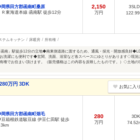
2,150
静岡県田方郡函南町桑原
3SLD
ＪＲ東海道本線 函南駅 徒歩12分
万円
122.9
ステムキッチン
床暖房
所有権
「函南」駅徒歩12分の立地◆南東側道路に面するため、通風・採光・開放感良好◆L
お洗濯にも便利です◆玄関、洗面、浴室など各スペースにゆとりがあります◇現況
有権でお住まい頂けます。（販売価格はこの内容を反映したものです。）◇土地の
80万円 3DK
お気に入
静岡県田方郡函南町畑毛
280
3DK
伊豆箱根鉄道駿豆線 伊豆仁田駅 徒歩
万円
74.52
.3km