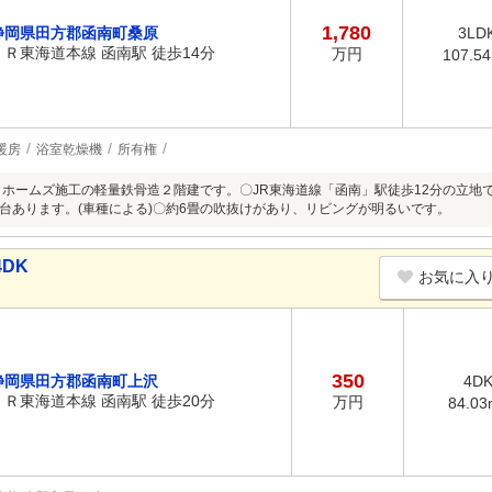
1,780
静岡県田方郡函南町桑原
3LD
ＪＲ東海道本線 函南駅 徒歩14分
万円
107.5
暖房
浴室乾燥機
所有権
 ホームズ施工の軽量鉄骨造２階建です。〇JR東海道線「函南」駅徒歩12分の立地
台あります。(車種による)〇約6畳の吹抜けがあり、リビングが明るいです。
DK
お気に入
350
静岡県田方郡函南町上沢
4D
ＪＲ東海道本線 函南駅 徒歩20分
万円
84.03