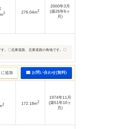
2000年3月
K
2
(築26年6ヶ
276.04m
2
4m
月)
です。〇北東道路、北東道路の角地です。〇
お問い合わせ(無料)
りに追加
1974年11月
K
2
(築51年10ヶ
172.18m
2
m
月)