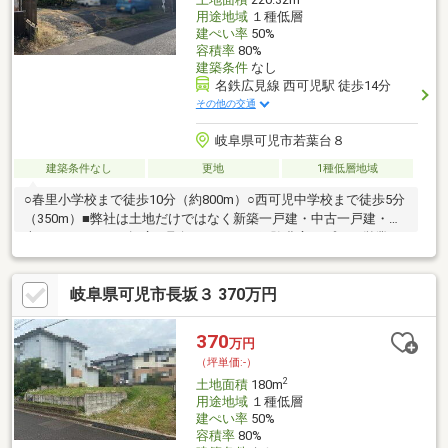
用途地域
１種低層
建ぺい率
50%
容積率
80%
建築条件
なし
名鉄広見線 西可児駅 徒歩14分
その他の交通
岐阜県可児市若葉台８
建築条件なし
更地
1種低層地域
○春里小学校まで徒歩10分（約800m）○西可児中学校まで徒歩5分
（350m）■弊社は土地だけではなく新築一戸建・中古一戸建・中
古マンションなど幅広く取扱っており、経験豊富なプロの営業マ
ンがしっかりご希望をお聞きしご提案させて頂きます！■ご相談
をご希望のお客様はフリーダイヤル【０１２０－５８２－００
岐阜県可児市長坂３ 370万円
１】までお気軽にお問い合わせくださいませ！
370
万円
（坪単価:-）
2
土地面積
180m
用途地域
１種低層
建ぺい率
50%
容積率
80%