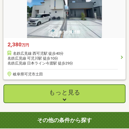
2,380
万円
名鉄広見線 西可児駅 徒歩40分
名鉄広見線 可児川駅 徒歩10分
名鉄広見線 日本ライン今渡駅 徒歩29分
岐阜県可児市土田
もっと見る
その他の条件から探す