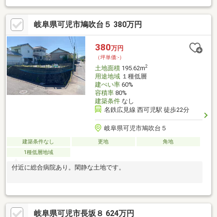
岐阜県可児市鳩吹台５ 380万円
380
万円
（坪単価:-）
2
土地面積
195.62m
用途地域
１種低層
建ぺい率
60%
容積率
80%
建築条件
なし
名鉄広見線 西可児駅 徒歩22分
岐阜県可児市鳩吹台５
建築条件なし
更地
角地
1種低層地域
付近に総合病院あり。閑静な土地です。
岐阜県可児市長坂８ 624万円