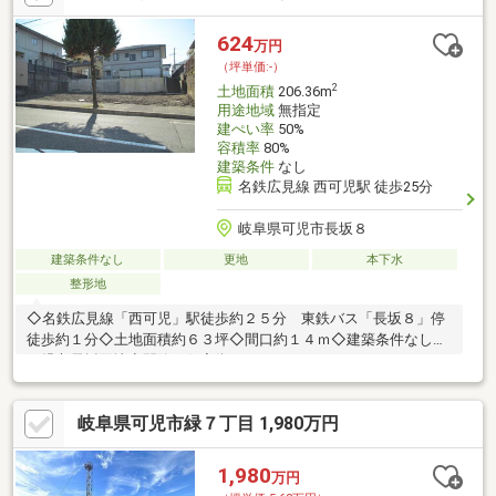
624
万円
（坪単価:-）
2
土地面積
206.36m
用途地域
無指定
建ぺい率
50%
容積率
80%
建築条件
なし
名鉄広見線 西可児駅 徒歩25分
岐阜県可児市長坂８
建築条件なし
更地
本下水
整形地
◇名鉄広見線「西可児」駅徒歩約２５分 東鉄バス「長坂８」停
徒歩約１分◇土地面積約６３坪◇間口約１４ｍ◇建築条件なし◇
可児市長坂団地◇閑静な住宅街
岐阜県可児市緑７丁目 1,980万円
1,980
万円