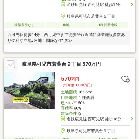
名鉄広見線 西可児駅 徒歩14分
岐阜県可児市若葉台５丁目
建築条件なし
角地
1種低層地域
西可児駅徒歩14分！西可児中まで徒歩6分♪近隣に商業施設多数あ
り便利な立地♪角地！閑静な住宅街♪
岐阜県可児市若葉台９丁目 570万円
570
万円
（坪単価:11.38万円）
2
土地面積
165.6m
用途地域
１種低層
建ぺい率
50%
容積率
80%
建築条件
なし
名鉄広見線 西可児駅 徒歩16分
岐阜県可児市若葉台９丁目