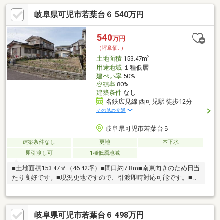
岐阜県可児市若葉台６ 540万円
540
万円
（坪単価:-）
2
土地面積
153.47m
用途地域
１種低層
建ぺい率
50%
容積率
80%
建築条件
なし
名鉄広見線 西可児駅 徒歩12分
その他の交通
岐阜県可児市若葉台６
建築条件なし
更地
本下水
即引渡し可
1種低層地域
■土地面積153.47㎡（46.42坪）■間口約7.8ｍ■南東向きのため日当
たり良好です。■現況更地ですので、引渡即時対応可能です。■第
一種低層住居専用地域（閑静な住宅地）■建ぺい率５０％ 容積
率８０％■公営水道■公共下水■プロパンガス
岐阜県可児市若葉台６ 498万円