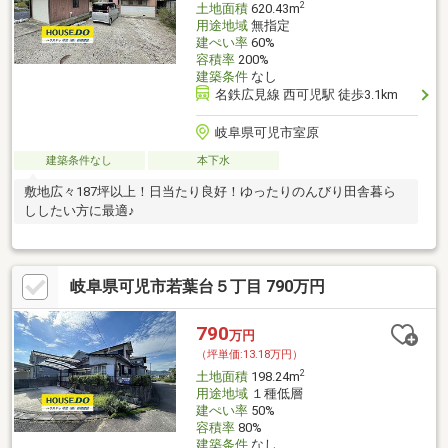
2
土地面積
620.43m
用途地域
無指定
建ぺい率
60%
容積率
200%
建築条件
なし
名鉄広見線 西可児駅 徒歩3.1km
岐阜県可児市室原
建築条件なし
本下水
敷地広々187坪以上！日当たり良好！ゆったりのんびり田舎暮ら
ししたい方に最適♪
岐阜県可児市若葉台５丁目 790万円
790
万円
（坪単価:13.18万円）
2
土地面積
198.24m
用途地域
１種低層
建ぺい率
50%
容積率
80%
建築条件
なし