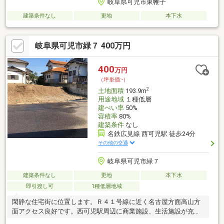
岐阜県可児市東帷子
建築条件なし
更地
本下水
岐阜県可児市緑７ 400万円
400
万円
（坪単価:-）
2
土地面積
193.9m
用途地域
１種低層
建ぺい率
50%
容積率
80%
建築条件
なし
名鉄広見線 西可児駅 徒歩24分
その他の交通
岐阜県可児市緑７
建築条件なし
更地
本下水
即引渡し可
1種低層地域
閑静な住宅街に位置します。Ｒ４１号線に近く名古屋方面高山方
面アクセス良好です。西可児駅周辺に商業施設、生活施設が充実
しています。