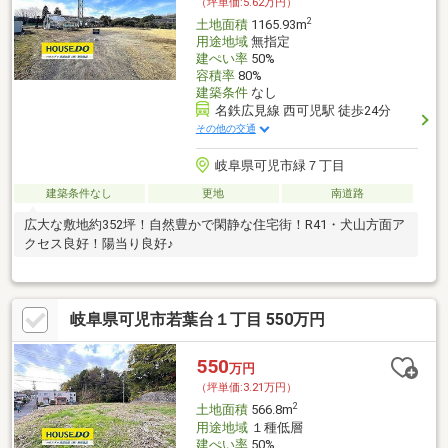
（坪単価:5.62万円）
2
土地面積
1165.93m
用途地域
無指定
建ぺい率
50%
容積率
80%
建築条件
なし
名鉄広見線 西可児駅 徒歩24分
その他の交通
岐阜県可児市緑７丁目
建築条件なし
更地
南道路
広大な敷地約352坪！自然豊かで閑静な住宅街！R41・犬山方面ア
クセス良好！陽当り良好♪
岐阜県可児市若葉台１丁目 550万円
550
万円
（坪単価:3.21万円）
2
土地面積
566.8m
用途地域
１種低層
建ぺい率
50%