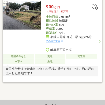
900
万円
（坪単価:11.43万円）
2
土地面積
260.4m
用途地域
無指定
建ぺい率
60%
容積率
200%
建築条件
なし
名鉄広見線 可児川駅 徒歩25分
その他の交通
岐阜県可児市塩
建築条件なし
更地
南道路
本下水
角地
春里小学校まで徒歩約３分！お子様の通学も安心です。約78坪の
広々した角地です！