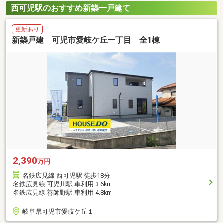
西可児駅のおすすめ新築一戸建て
更新あり
新築戸建 可児市愛岐ケ丘一丁目 全1棟
2,390
万円
名鉄広見線 西可児駅 徒歩18分
名鉄広見線 可児川駅 車利用 3.6km
名鉄広見線 善師野駅 車利用 4.8km
岐阜県可児市愛岐ケ丘１