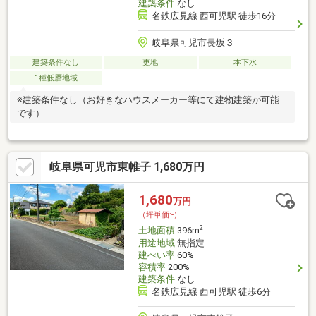
建築条件
なし
名鉄広見線 西可児駅 徒歩16分
岐阜県可児市長坂３
建築条件なし
更地
本下水
1種低層地域
※建築条件なし（お好きなハウスメーカー等にて建物建築が可能
です）
岐阜県可児市東帷子 1,680万円
1,680
万円
（坪単価:-）
2
土地面積
396m
用途地域
無指定
建ぺい率
60%
容積率
200%
建築条件
なし
名鉄広見線 西可児駅 徒歩6分