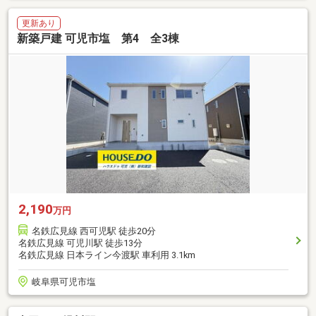
更新あり
新築戸建 可児市塩 第4 全3棟
2,190
万円
名鉄広見線 西可児駅 徒歩20分
名鉄広見線 可児川駅 徒歩13分
名鉄広見線 日本ライン今渡駅 車利用 3.1km
岐阜県可児市塩