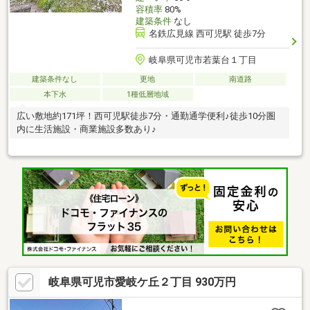
容積率
80%
建築条件
なし
名鉄広見線 西可児駅 徒歩7分
岐阜県可児市若葉台１丁目
建築条件なし
更地
南道路
本下水
1種低層地域
広い敷地約171坪！西可児駅徒歩7分・通勤通学便利♪徒歩10分圏
内に生活施設・商業施設多数あり♪
岐阜県可児市愛岐ケ丘２丁目 930万円