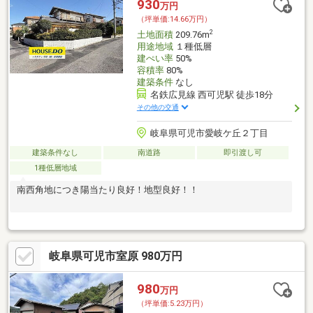
930
万円
（坪単価:14.66万円）
2
土地面積
209.76m
用途地域
１種低層
建ぺい率
50%
容積率
80%
建築条件
なし
名鉄広見線 西可児駅 徒歩18分
その他の交通
岐阜県可児市愛岐ケ丘２丁目
建築条件なし
南道路
即引渡し可
1種低層地域
南西角地につき陽当たり良好！地型良好！！
岐阜県可児市室原 980万円
980
万円
（坪単価:5.23万円）