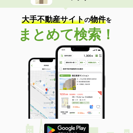
大手不動産サイト
物件
の
を
まとめて検索！