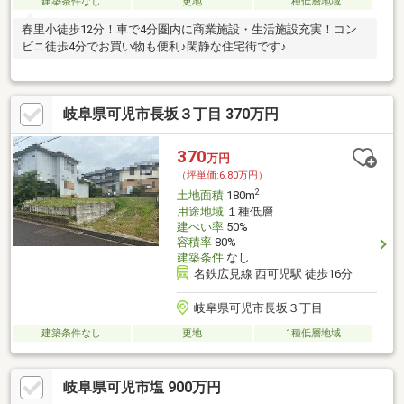
建築条件なし
更地
1種低層地域
春里小徒歩12分！車で4分圏内に商業施設・生活施設充実！コン
ビニ徒歩4分でお買い物も便利♪閑静な住宅街です♪
岐阜県可児市長坂３丁目 370万円
370
万円
（坪単価:6.80万円）
2
土地面積
180m
用途地域
１種低層
建ぺい率
50%
容積率
80%
建築条件
なし
名鉄広見線 西可児駅 徒歩16分
岐阜県可児市長坂３丁目
建築条件なし
更地
1種低層地域
岐阜県可児市塩 900万円