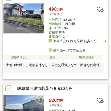
498
万円
（坪単価:-）
2
土地面積
165.36m
用途地域
１種低層
建ぺい率
50%
容積率
80%
建築条件
なし
名鉄広見線 西可児駅 徒歩13分
岐阜県可児市若葉台６
建築条件なし
更地
1種低層地域
土地50坪以上、建築条件なし、周辺交通量少なめ、閑静な住宅地
岐阜県可児市若葉台８ 620万円
620
万円
（坪単価:-）
2
土地面積
220.32m