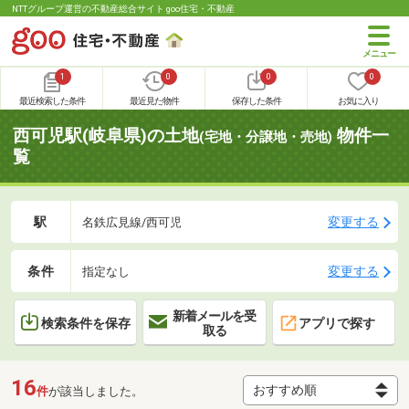
NTTグループ運営の不動産総合サイト goo住宅・不動産
1
0
0
0
最近検索した条件
最近見た物件
保存した条件
お気に入り
西可児駅(岐阜県)の土地
物件一
(宅地・分譲地・売地)
覧
駅
変更する
名鉄広見線/西可児
条件
変更する
指定なし
新着メールを受
検索条件を保存
アプリで探す
取る
16
件
が該当しました。