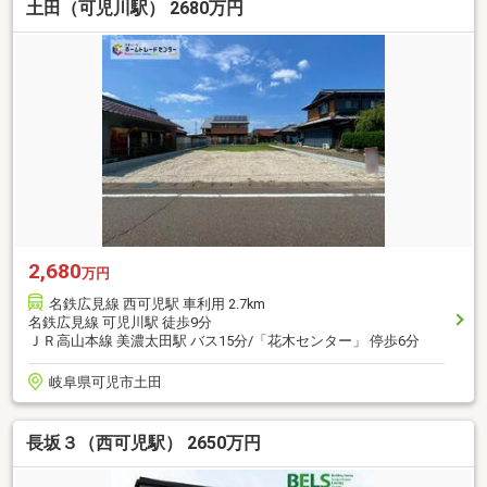
土田（可児川駅） 2680万円
2,680
万円
名鉄広見線 西可児駅 車利用 2.7km
名鉄広見線 可児川駅 徒歩9分
ＪＲ高山本線 美濃太田駅 バス15分/「花木センター」 停歩6分
岐阜県可児市土田
長坂３（西可児駅） 2650万円