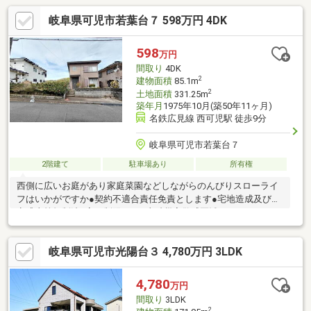
岐阜県可児市若葉台７ 598万円 4DK
598
万円
間取り
4DK
2
建物面積
85.1m
2
土地面積
331.25m
築年月
1975年10月(築50年11ヶ月)
名鉄広見線 西可児駅 徒歩9分
岐阜県可児市若葉台７
2階建て
駐車場あり
所有権
西側に広いお庭があり家庭菜園などしながらのんびりスローライ
フはいかがですか●契約不適合責任免責とします●宅地造成及び特
定盛土等規制法●高さ制限10ｍ●土砂災害警戒区域（イエロー）●
南帷子小学校徒歩約36分●西可児中学校徒歩約6分●パレマルシェ
西可児店へ徒歩約9分（約700ｍ）●バロー、V・drug西可児店へ徒
岐阜県可児市光陽台３ 4,780万円 3LDK
歩約14分（約1000ｍ）●ミニストップ西可児店へ徒歩約17分（約
1200ｍ）●西可児駅前郵便局へ徒歩約12分（約900ｍ）●十六銀行
西可児店へ徒歩約12分（約850ｍ）●JCHO可児とうのう病院へ車
4,780
万円
で約7分（約2500ｍ）
間取り
3LDK
2