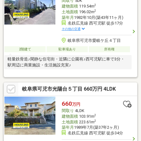
間取り
5DK
2
建物面積
119.54m
2
土地面積
196.02m
築年月
1982年10月(築43年11ヶ月)
名鉄広見線 西可児駅 徒歩17分
その他の交通
岐阜県可児市愛岐ケ丘４丁目
2階建て
駐車場あり
所有権
軽量鉄骨造♪閑静な住宅街・近隣に公園有♪西可児駅に車で3分・
駅周辺に商業施設・生活施設充実♪
岐阜県可児市光陽台５丁目 660万円 4LDK
660
万円
間取り
4LDK
2
建物面積
103.91m
2
土地面積
223.61m
築年月
1989年7月(築37年2ヶ月)
名鉄広見線 西可児駅 徒歩34分