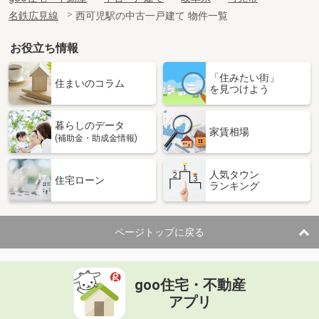
名鉄広見線
西可児駅の中古一戸建て 物件一覧
お役立ち情報
「住みたい街」
住まいのコラム
を見つけよう
暮らしのデータ
家賃相場
(補助金・助成金情報)
人気タウン
住宅ローン
ランキング
ページトップに戻る
goo住宅・不動産
アプリ