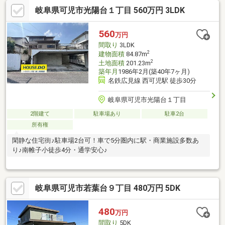
岐阜県可児市光陽台１丁目 560万円 3LDK
560
万円
間取り
3LDK
2
建物面積
84.87m
2
土地面積
201.23m
築年月
1986年2月(築40年7ヶ月)
名鉄広見線 西可児駅 徒歩30分
岐阜県可児市光陽台１丁目
2階建て
駐車場あり
駐車2台
所有権
閑静な住宅街♪駐車場2台可！車で5分圏内に駅・商業施設多数あ
り♪南帷子小徒歩4分・通学安心♪
岐阜県可児市若葉台９丁目 480万円 5DK
480
万円
間取り
5DK