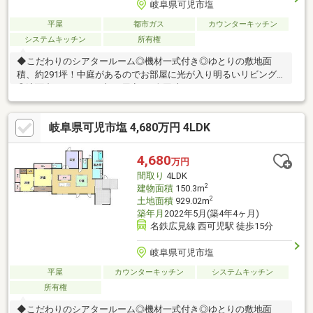
岐阜県可児市塩
平屋
都市ガス
カウンターキッチン
システムキッチン
所有権
◆こだわりのシアタールーム◎機材一式付き◎ゆとりの敷地面
積、約291坪！中庭があるのでお部屋に光が入り明るいリビング
◎洗面台が2つあり、朝の用意も2人同時にできます♪カースペー
ス広々◎
岐阜県可児市塩 4,680万円 4LDK
4,680
万円
間取り
4LDK
2
建物面積
150.3m
2
土地面積
929.02m
築年月
2022年5月(築4年4ヶ月)
名鉄広見線 西可児駅 徒歩15分
岐阜県可児市塩
平屋
カウンターキッチン
システムキッチン
所有権
◆こだわりのシアタールーム◎機材一式付き◎ゆとりの敷地面