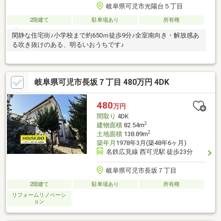
岐阜県可児市光陽台５丁目
2階建て
駐車場あり
所有権
閑静な住宅街♪小学校まで約650ｍ徒歩9分♪全室南向き・解放感あ
る吹き抜けのある、明るいおうちです♪
岐阜県可児市長坂７丁目 480万円 4DK
480
万円
間取り
4DK
2
建物面積
82.54m
2
土地面積
138.89m
築年月
1978年3月(築48年6ヶ月)
名鉄広見線 西可児駅 徒歩23分
岐阜県可児市長坂７丁目
2階建て
駐車場あり
所有権
リフォームリノベーシ
ョン