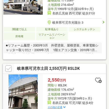
建物面積
171.05m
2
土地面積
216.43m
築年月
1993年12月(築32年9ヶ月)
名鉄広見線 西可児駅 徒歩31分
岐阜県可児市光陽台３
3階建て以上
駐車場あり
システムキッチン
リフォームリノベーシ
所有権
ョン
■リフォーム履歴・2003年3月 外壁塗装、屋根塗装、車庫電動シ
ャッター取り付け・2009年7月 1階エアコン交換・2010年1月
2階和室、3階東部屋エアコン交換・2011年1月 ガス給湯器交
換・2011年11月 ガスコンロ交換・2013年10月 屋根改修（ガル
バリウム鋼板上張り）・2014年4月 浴室暖房設置・2015年2
岐阜県可児市土田 2,550万円 8SLDK
月 外壁改修（御影石貼付け）・2015年4月 1階・2階トイレ交
換、サッシ・窓断熱ペアガラス交換・2018年2月 2階リビングエ
アコン交換・2019年12月 和室畳替え（琉球畳）
2,550
万円
間取り
8SLDK
2
建物面積
176.47m
2
土地面積
2829.97m
築年月
1972年7月(築54年2ヶ月)
名鉄広見線 可児川駅 徒歩4分
その他の交通