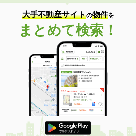
大手不動産サイト
物件
の
を
まとめて検索！