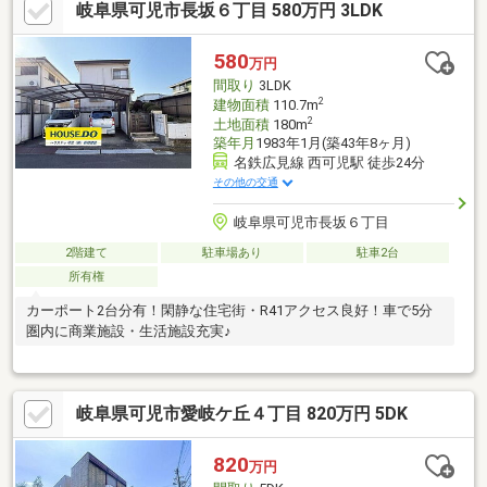
岐阜県可児市長坂６丁目 580万円 3LDK
580
万円
間取り
3LDK
2
建物面積
110.7m
2
土地面積
180m
築年月
1983年1月(築43年8ヶ月)
名鉄広見線 西可児駅 徒歩24分
その他の交通
岐阜県可児市長坂６丁目
2階建て
駐車場あり
駐車2台
所有権
カーポート2台分有！閑静な住宅街・R41アクセス良好！車で5分
圏内に商業施設・生活施設充実♪
岐阜県可児市愛岐ケ丘４丁目 820万円 5DK
820
万円