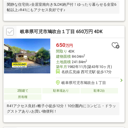
閑静な住宅街♪全居室南向き5LDK納戸付！ゆったり暮らせる全室6
帖以上♪R41にもアクセス良好です♪
岐阜県可児市鳩吹台１丁目 650万円 4DK
650
万円
間取り
4DK
2
建物面積
84.04m
2
土地面積
241.84m
築年月
1982年11月(築43年10ヶ月)
名鉄広見線 西可児駅 徒歩17分
岐阜県可児市鳩吹台１丁目
2階建て
駐車場あり
駐車2台
所有権
R41アクセス良好♪帷子小徒歩12分！10分圏内にコンビニ・ドラッ
グストアあり♪お買い物便利！