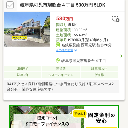
岐阜県可児市鳩吹台４丁目 530万円 5LDK
530
万円
間取り
5LDK
2
建物面積
133.33m
2
土地面積
155.49m
築年月
1978年3月(築48年6ヶ月)
名鉄広見線 西可児駅 徒歩20分
その他の交通
岐阜県可児市鳩吹台４丁目
2階建て
南道路
駐車場あり
駐車2台
システムキッチン
所有権
R41アクセス良好♪南側道路につき日当たり良好！駐車スペース2
台分有・閑静な住宅街です♪