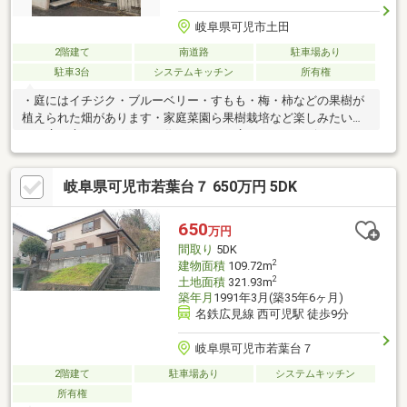
岐阜県可児市土田
2階建て
南道路
駐車場あり
駐車3台
システムキッチン
所有権
・庭にはイチジク・ブルーベリー・すもも・梅・柿などの果樹が
植えられた畑があります・家庭菜園ら果樹栽培など楽しみたい方
に・広い庭でドッグランも作れます！・広々としたリビングから
緑豊かな庭を望めます・２世帯住宅としてもおススメです ◆総敷
地２４２９．９７㎡ 宅地部分：１００２．９７㎡ 畑・山林：
岐阜県可児市若葉台７ 650万円 5DK
１４２７㎡◆上下水道完備
650
万円
間取り
5DK
2
建物面積
109.72m
2
土地面積
321.93m
築年月
1991年3月(築35年6ヶ月)
名鉄広見線 西可児駅 徒歩9分
岐阜県可児市若葉台７
2階建て
駐車場あり
システムキッチン
所有権