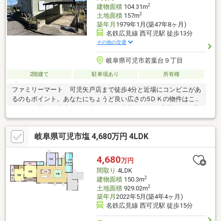
2
建物面積
104.31m
2
土地面積
157m
築年月
1979年1月(築47年8ヶ月)
名鉄広見線 西可児駅 徒歩13分
その他の交通
岐阜県可児市若葉台９丁目
2階建て
駐車場あり
所有権
ファミリーマート 可児矢戸店まで徒歩4分と近場にコンビニがあ
るのもポイント。あなたにちょうど良い広さの5ＤＫの物件はこち
らです。駅まで徒歩13分の物件です。当社では名鉄広見線西可児
周辺の売買情報を取
岐阜県可児市塩 4,680万円 4LDK
4,680
万円
間取り
4LDK
2
建物面積
150.3m
2
土地面積
929.02m
築年月
2022年5月(築4年4ヶ月)
名鉄広見線 西可児駅 徒歩15分