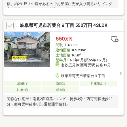
積、約291坪！中庭があるのでお部屋に光が入り明るいリビング
◎洗面台が2つあり、朝の用意も2人同時にできます♪カースペー
ス広々◎
岐阜県可児市若葉台９丁目 550万円 4SLDK
550
万円
間取り
4SLDK
2
建物面積
109.23m
2
土地面積
165m
築年月
1971年8月(築55年1ヶ月)
名鉄広見線 西可児駅 徒歩13分
岐阜県可児市若葉台９丁目
2階建て
南道路
駐車場あり
駐車2台
所有権
閑静な住宅街！南北2面道路♪コンビニ徒歩4分・西可児駅徒歩13
分・西可児中徒歩8分♪通勤通学便利♪