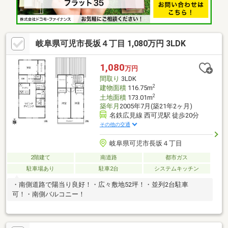
岐阜県可児市長坂４丁目 1,080万円 3LDK
1,080
万円
間取り
3LDK
2
建物面積
116.75m
2
土地面積
173.01m
築年月
2005年7月(築21年2ヶ月)
名鉄広見線 西可児駅 徒歩20分
その他の交通
岐阜県可児市長坂４丁目
2階建て
南道路
都市ガス
駐車場あり
駐車2台
システムキッチン
・南側道路で陽当り良好！・広々敷地52坪！・並列2台駐車
可！・南側バルコニー！