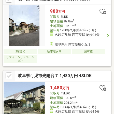
980
万円
間取り
3LDK
2
建物面積
82.8m
2
土地面積
185.1m
築年月
1980年2月(築46年7ヶ月)
名鉄広見線 西可児駅 徒歩23分
岐阜県可児市愛岐ケ丘３
2階建て
駐車場あり
所有権
リフォームリノベーシ
ョン
岐阜県可児市光陽台７ 1,480万円 4SLDK
1,480
万円
間取り
4SLDK
2
建物面積
100.6m
2
土地面積
201.21m
築年月
1986年1月(築40年8ヶ月)
名鉄広見線 西可児駅 徒歩35分