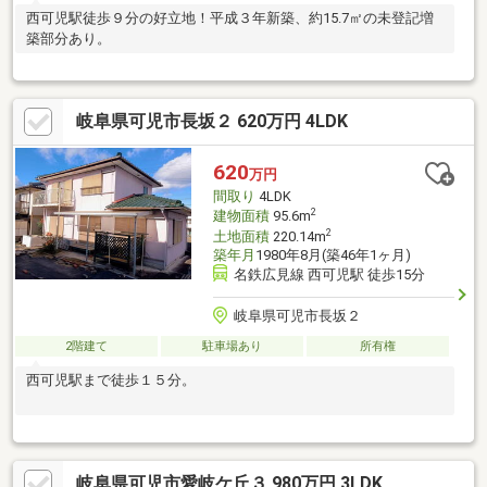
西可児駅徒歩９分の好立地！平成３年新築、約15.7㎡の未登記増
築部分あり。
岐阜県可児市長坂２ 620万円 4LDK
620
万円
間取り
4LDK
2
建物面積
95.6m
2
土地面積
220.14m
築年月
1980年8月(築46年1ヶ月)
名鉄広見線 西可児駅 徒歩15分
岐阜県可児市長坂２
2階建て
駐車場あり
所有権
西可児駅まで徒歩１５分。
岐阜県可児市愛岐ケ丘３ 980万円 3LDK