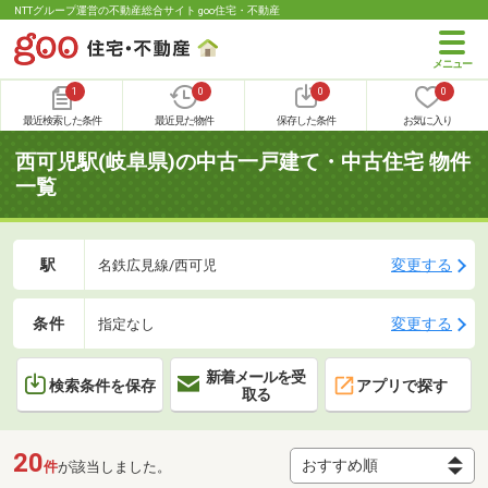
NTTグループ運営の不動産総合サイト goo住宅・不動産
1
0
0
0
最近検索した条件
最近見た物件
保存した条件
お気に入り
西可児駅(岐阜県)の中古一戸建て・中古住宅 物件
一覧
駅
変更する
名鉄広見線/西可児
条件
変更する
指定なし
新着メールを受
検索条件を保存
アプリで探す
取る
20
件
が該当しました。