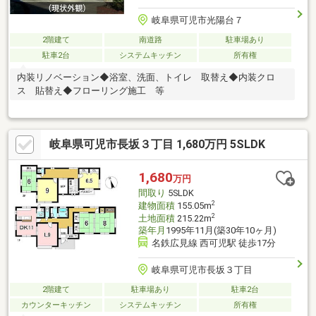
岐阜県可児市光陽台７
2階建て
南道路
駐車場あり
駐車2台
システムキッチン
所有権
内装リノベーション◆浴室、洗面、トイレ 取替え◆内装クロ
ス 貼替え◆フローリング施工 等
岐阜県可児市長坂３丁目 1,680万円 5SLDK
1,680
万円
間取り
5SLDK
2
建物面積
155.05m
2
土地面積
215.22m
築年月
1995年11月(築30年10ヶ月)
名鉄広見線 西可児駅 徒歩17分
岐阜県可児市長坂３丁目
2階建て
駐車場あり
駐車2台
カウンターキッチン
システムキッチン
所有権