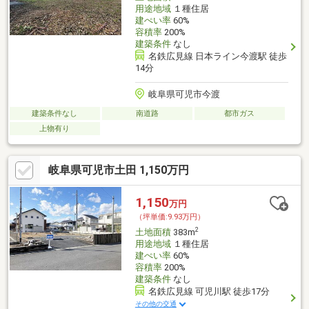
用途地域
１種住居
建ぺい率
60%
容積率
200%
建築条件
なし
名鉄広見線 日本ライン今渡駅 徒歩
14分
岐阜県可児市今渡
建築条件なし
南道路
都市ガス
上物有り
岐阜県可児市土田 1,150万円
1,150
万円
（坪単価:9.93万円）
2
土地面積
383m
用途地域
１種住居
建ぺい率
60%
容積率
200%
建築条件
なし
名鉄広見線 可児川駅 徒歩17分
その他の交通