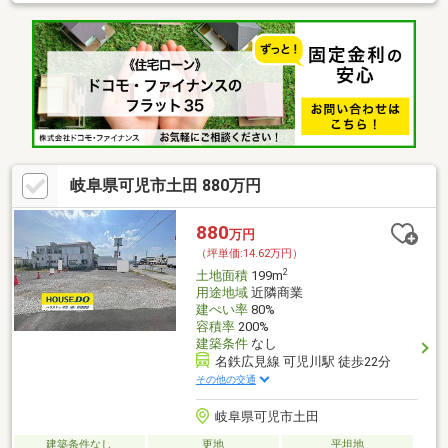
岐阜県可児市土田 880万円
880
万円
（坪単価:14.62万円）
2
土地面積
199m
用途地域
近隣商業
建ぺい率
80%
容積率
200%
建築条件
なし
名鉄広見線 可児川駅 徒歩22分
その他の交通
岐阜県可児市土田
建築条件なし
更地
平坦地