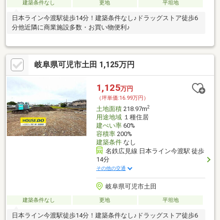
建築条件なし
更地
平坦地
日本ライン今渡駅徒歩14分！建築条件なし♪ドラッグストア徒歩6
分他近隣に商業施設多数・お買い物便利♪
岐阜県可児市土田 1,125万円
1,125
万円
（坪単価:16.99万円）
2
土地面積
218.97m
用途地域
１種住居
建ぺい率
60%
容積率
200%
建築条件
なし
名鉄広見線 日本ライン今渡駅 徒歩
14分
その他の交通
岐阜県可児市土田
建築条件なし
更地
平坦地
日本ライン今渡駅徒歩14分！建築条件なし♪ドラッグストア徒歩6