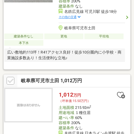
容積率
200%
建築条件
なし
名鉄広見線 可児川駅 徒歩18分
その他の交通
岐阜県可児市土田
建築条件なし
更地
平坦地
本下水
広い敷地約113坪！R41アクセス良好！徒歩10分圏内に小学校・商
業施設多数あり！生活便利な立地♪
岐阜県可児市土田 1,012万円
1,012
万円
（坪単価:15.50万円）
2
土地面積
215.92m
用途地域
１種住居
建ぺい率
60%
容積率
200%
建築条件
なし
名鉄広見線 日本ライン今渡駅 徒歩