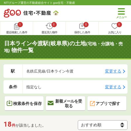
NTTグループ運営の不動産総合サイト goo住宅・不動産
1
0
0
0
最近検索した条件
最近見た物件
保存した条件
お気に入り
日本ライン今渡駅(岐阜県)の土地
(宅地・分譲地・売
物件一覧
地)
駅
変更する
名鉄広見線/日本ライン今渡
条件
変更する
指定なし
新着メールを受
検索条件を保存
アプリで探す
取る
18
件
が該当しました。