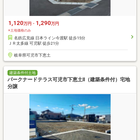
1,120
1,290
万円・
万円
※土地価格のみ
名鉄広見線 日本ライン今渡駅 徒歩15分
ＪＲ太多線 可児駅 徒歩21分
岐阜県可児市下恵土
建築条件付土地
パークナードテラス可児市下恵土Ⅱ（建築条件付）宅地
分譲