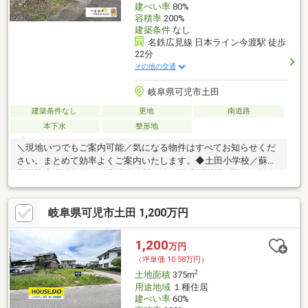
建ぺい率
80%
容積率
200%
建築条件
なし
名鉄広見線 日本ライン今渡駅 徒歩
22分
その他の交通
岐阜県可児市土田
建築条件なし
更地
南道路
本下水
整形地
＼現地いつでもご案内可能／気になる物件はすべてお知らせくだ
さい。まとめて効率よくご案内いたします。◆土田小学校／蘇南
中学校◆建築条件なし◆建築会社紹介可能◆隣接地B区画は別途
1600万円で販売中□□建売以外のご相談も対応□□注文住宅や中古
＋リフォームのご相談も大歓迎！取引経験豊富なスタッフがメリ
岐阜県可児市土田 1,200万円
ット・デメリットから取得手続きまで丁寧にご説明します。◇◇
住宅ローンなどのお手続きについて◇◇毎月のお支払い、諸費
用、購入手続きから新築オプションまで丁寧にサポート。勤続年
1,200
万円
数が短い方・お借入のある方・フルローンご希望の方もご相談く
（坪単価:10.58万円）
ださい。住宅ローンアドバイザー在籍。ご相談
2
土地面積
375m
用途地域
１種住居
建ぺい率
60%