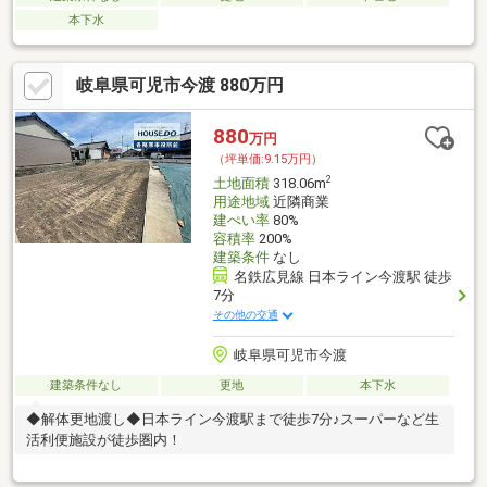
本下水
岐阜県可児市今渡 880万円
880
万円
（坪単価:9.15万円）
2
土地面積
318.06m
用途地域
近隣商業
建ぺい率
80%
容積率
200%
建築条件
なし
名鉄広見線 日本ライン今渡駅 徒歩
7分
その他の交通
岐阜県可児市今渡
建築条件なし
更地
本下水
◆解体更地渡し◆日本ライン今渡駅まで徒歩7分♪スーパーなど生
活利便施設が徒歩圏内！