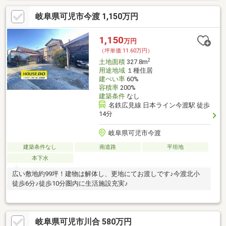
岐阜県可児市今渡 1,150万円
1,150
万円
（坪単価:11.60万円）
2
土地面積
327.8m
用途地域
１種住居
建ぺい率
60%
容積率
200%
建築条件
なし
名鉄広見線 日本ライン今渡駅 徒歩
14分
岐阜県可児市今渡
建築条件なし
南道路
平坦地
本下水
広い敷地約99坪！建物は解体し、更地にてお渡しです♪今渡北小
徒歩6分♪徒歩10分圏内に生活施設充実♪
岐阜県可児市川合 580万円