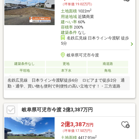
（坪単価:19.02万円）
2
土地面積
1022m
用途地域
近隣商業
建ぺい率
60%
容積率
200%
建築条件
なし
名鉄広見線 日本ライン今渡駅 徒歩
5分
岐阜県可児市今渡
建築条件なし
更地
南道路
平坦地
本下水
角地
名鉄広見線 日本ライン今渡駅徒歩6分 ロピアまで徒歩2分 通
勤・通学、買い物も便利で利便性の高い立地です！・三方道路
岐阜県可児市今渡 2億3,387万円
2億3,387
万円
（坪単価:17.50万円）
2
土地面積
4417.91m