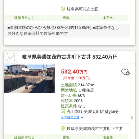
岐阜県可児市土田
建築条件なし
更地
本下水
■東側道路のひろびろ敷地383平米(約115.85坪) ■建築条件なし：
お好きな建築会社で建築可能です
岐阜県美濃加茂市古井町下古井 532.40万円
532.40
万円
（坪単価:8.20万円）
2
土地面積
214.87m
用途地域
１種住居
建ぺい率
60%
容積率
200%
建築条件
なし
高山本線 美濃太田駅 徒歩6分
その他の交通
岐阜県美濃加茂市古井町下古井
建築条件なし
更地
南道路