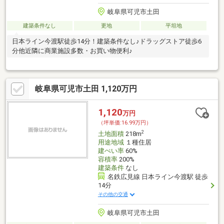
岐阜県可児市土田
建築条件なし
更地
平坦地
日本ライン今渡駅徒歩14分！建築条件なし♪ドラッグストア徒歩6
分他近隣に商業施設多数・お買い物便利♪
岐阜県可児市土田 1,120万円
1,120
万円
（坪単価:16.99万円）
2
土地面積
218m
用途地域
１種住居
建ぺい率
60%
容積率
200%
建築条件
なし
名鉄広見線 日本ライン今渡駅 徒歩
14分
その他の交通
岐阜県可児市土田