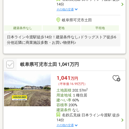
14分
その他の交通
岐阜県可児市土田
建築条件なし
更地
平坦地
日本ライン今渡駅徒歩14分！建築条件なし♪ドラッグストア徒歩6
分他近隣に商業施設多数・お買い物便利♪
岐阜県可児市土田 1,041万円
1,041
万円
（坪単価:16.99万円）
2
土地面積
202.57m
用途地域
１種住居
建ぺい率
60%
容積率
200%
建築条件
なし
名鉄広見線 日本ライン今渡駅 徒歩
14分
その他の交通