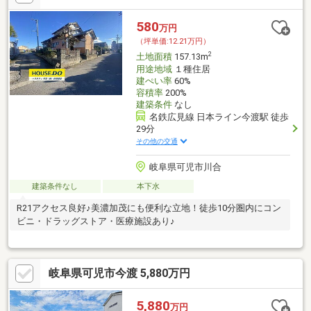
580
万円
（坪単価:12.21万円）
2
土地面積
157.13m
用途地域
１種住居
建ぺい率
60%
容積率
200%
建築条件
なし
名鉄広見線 日本ライン今渡駅 徒歩
29分
その他の交通
岐阜県可児市川合
建築条件なし
本下水
R21アクセス良好♪美濃加茂にも便利な立地！徒歩10分圏内にコン
ビニ・ドラッグストア・医療施設あり♪
岐阜県可児市今渡 5,880万円
5,880
万円