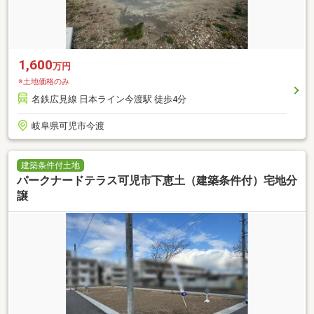
1,600
万円
※土地価格のみ
名鉄広見線 日本ライン今渡駅 徒歩4分
岐阜県可児市今渡
建築条件付土地
パークナードテラス可児市下恵土（建築条件付）宅地分
譲