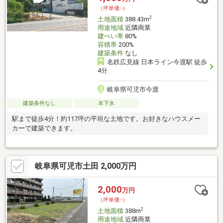
（坪単価:-）
2
土地面積
388.43m
用途地域
近隣商業
建ぺい率
80%
容積率
200%
建築条件
なし
名鉄広見線 日本ライン今渡駅 徒歩
4分
岐阜県可児市今渡
建築条件なし
本下水
駅まで徒歩4分！約117坪の平坦な土地です。お好きなハウスメー
カーで建築できます。
岐阜県可児市土田 2,000万円
2,000
万円
（坪単価:-）
2
土地面積
388m
用途地域
近隣商業