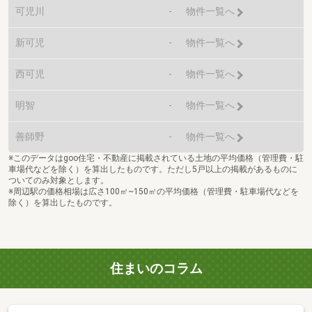
可児川
-
物件一覧へ
新可児
-
物件一覧へ
西可児
-
物件一覧へ
明智
-
物件一覧へ
善師野
-
物件一覧へ
※このデータはgoo住宅・不動産に掲載されている土地の平均価格（管理費・駐
車場代などを除く）を算出したものです。ただし5戸以上の掲載があるものに
ついてのみ対象とします。
※周辺駅の価格相場は広さ100㎡~150㎡の平均価格（管理費・駐車場代などを
除く）を算出したものです。
住まいのコラム