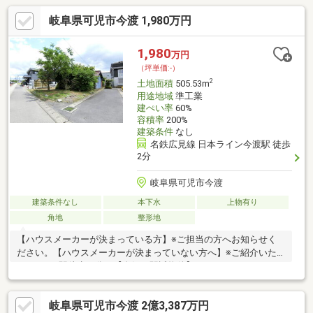
岐阜県可児市今渡 1,980万円
1,980
万円
（坪単価:-）
2
土地面積
505.53m
用途地域
準工業
建ぺい率
60%
容積率
200%
建築条件
なし
名鉄広見線 日本ライン今渡駅 徒歩
2分
岐阜県可児市今渡
建築条件なし
本下水
上物有り
角地
整形地
【ハウスメーカーが決まっている方】※ご担当の方へお知らせく
ださい。【ハウスメーカーが決まっていない方へ】※ご紹介いた
します。■駅徒歩２分の【人気の駅近物件】です。■ゆったり
広々、約１５３坪の広さがあります。■北西角地・２方向に道路
があります。■高低差はありません。多額の造成費は不要です。■
岐阜県可児市今渡 2億3,387万円
とにかく見学して下さい。きっと気に入ります。■その他、おす