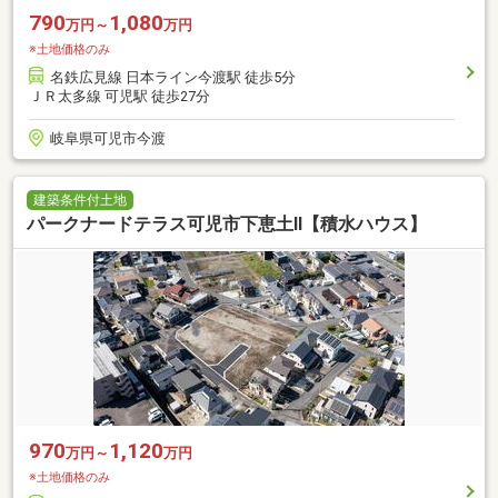
790
1,080
万円～
万円
※土地価格のみ
名鉄広見線 日本ライン今渡駅 徒歩5分
ＪＲ太多線 可児駅 徒歩27分
岐阜県可児市今渡
建築条件付土地
パークナードテラス可児市下恵土Ⅱ【積水ハウス】
970
1,120
万円～
万円
※土地価格のみ