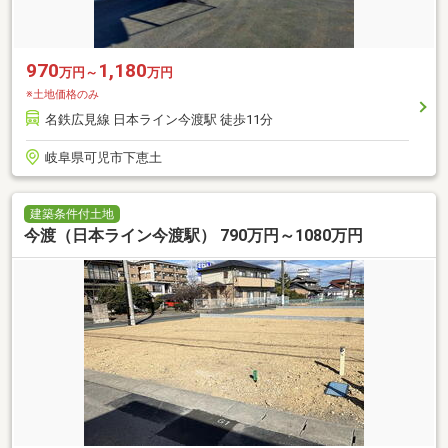
970
1,180
万円～
万円
※土地価格のみ
名鉄広見線 日本ライン今渡駅 徒歩11分
岐阜県可児市下恵土
建築条件付土地
今渡（日本ライン今渡駅） 790万円～1080万円