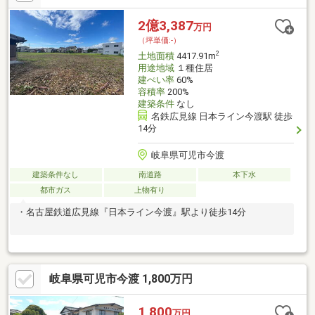
すめポイントは多数あります。■営業マン、いち推しの「おすす
め物件」です。■とても良い物件です。お早めにどうぞ！■現地説
2億3,387
万円
明会ご希望の方は『お電話』ください。■クローバーハウス ０
（坪単価:-）
５２－９７９－０８８３
2
土地面積
4417.91m
用途地域
１種住居
建ぺい率
60%
容積率
200%
建築条件
なし
名鉄広見線 日本ライン今渡駅 徒歩
14分
岐阜県可児市今渡
建築条件なし
南道路
本下水
都市ガス
上物有り
・名古屋鉄道広見線『日本ライン今渡』駅より徒歩14分
岐阜県可児市今渡 1,800万円
1,800
万円