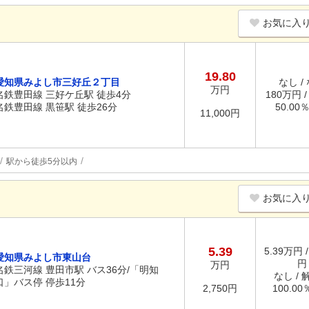
お気に入
19.80
愛知県みよし市三好丘２丁目
なし /
万円
名鉄豊田線 三好ケ丘駅 徒歩4分
180万円 
名鉄豊田線 黒笹駅 徒歩26分
50.00
11,000円
駅から徒歩5分以内
お気に入
5.39
5.39万円 /
愛知県みよし市東山台
円
万円
名鉄三河線 豊田市駅 バス36分/「明知
なし / 
口」バス停 停歩11分
2,750円
100.0