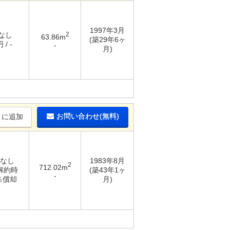
1997年3月
 なし
2
63.86m
(築29年6ヶ
 / -
-
月)
お問い合わせ(無料)
りに追加
 なし
1983年8月
2
712.02m
 解約時
(築43年1ヶ
-
0％償却
月)