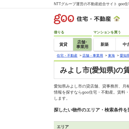
NTTグループ運営の不動産総合サイト goo
借りる
マンションを買う
店舗･
賃貸
新築
中
事業用
住宅・不動産
>
店舗・事業用
>
東海
>
愛知
みよし市(愛知県)の
愛知県みよし市の貸店舗、貸事務所、月
情報を探すならgoo住宅・不動産。賃料
します。
探したい物件のエリア・検索条件を
エリア