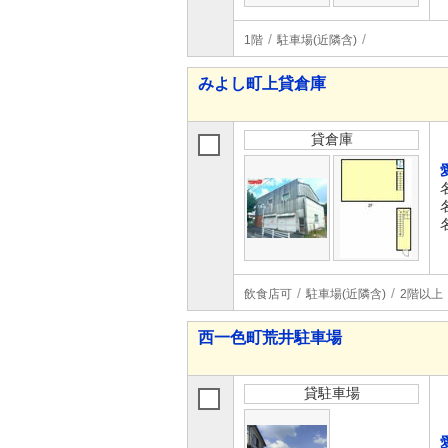
1階
駐車場(近隣含)
みよし町上貸倉庫
貸倉庫
飲食店可
駐車場(近隣含)
2階以上
西一色町荒井駐車場
貸駐車場