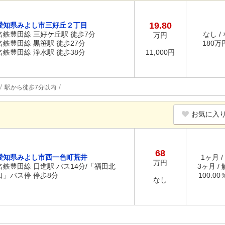
19.80
愛知県みよし市三好丘２丁目
名鉄豊田線 三好ケ丘駅 徒歩7分
なし /
万円
名鉄豊田線 黒笹駅 徒歩27分
180万円
名鉄豊田線 浄水駅 徒歩38分
11,000円
駅から徒歩7分以内
お気に入
68
愛知県みよし市西一色町荒井
1ヶ月 /
万円
名鉄豊田線 日進駅 バス14分/「福田北
3ヶ月 /
口」バス停 停歩8分
100.0
なし