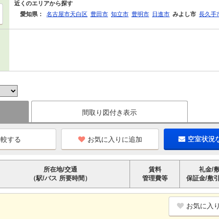
近くのエリアから探す
愛知県：
名古屋市天白区
豊田市
知立市
豊明市
日進市
みよし市
長久手
間取り図付き表示
お気に入りに追加
空室状況
所在地/交通
賃料
礼金/
（駅/バス 所要時間）
管理費等
保証金/敷
お気に入