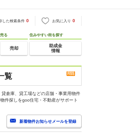
0
0
存した検索条件
お気に入り
売る
住みやすい街を探す
助成金
売却
情報
一覧
、貸倉庫、貸工場などの店舗・事業用物件
物件探しをgoo住宅・不動産がサポート