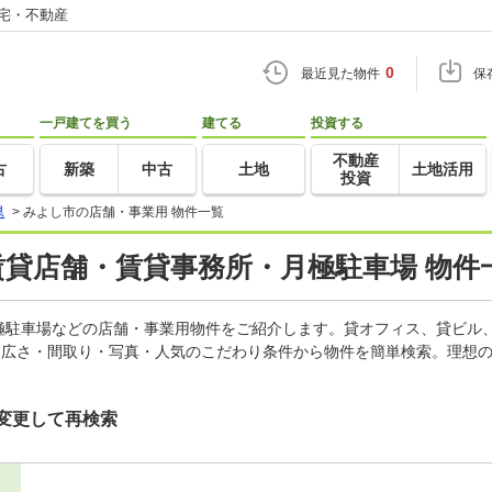
住宅・不動産
0
最近見た物件
保
一戸建てを買う
建てる
投資する
不動産
古
新築
中古
土地
土地活用
投資
県
>
みよし市の店舗・事業用 物件一覧
賃貸店舗・賃貸事務所・月極駐車場 物件
極駐車場などの店舗・事業用物件をご紹介します。貸オフィス、貸ビル
・広さ・間取り・写真・人気のこだわり条件から物件を簡単検索。理想の
変更して再検索