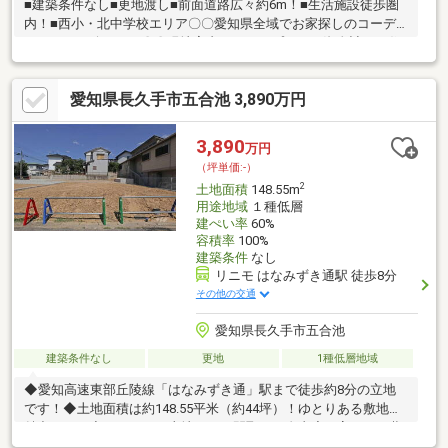
■建築条件なし■更地渡し■前面道路広々約6m！■生活施設徒歩圏
内！■西小・北中学校エリア〇〇愛知県全域でお家探しのコーデ
ィネイトを致します〇〇現地案内・ライフプラン・資金計画・住
宅ローン相談リフォーム相談・お家プラン・お家内覧案内など当
社スタッフがご相談を承ります。些細なことでもお気軽にお問い
愛知県長久手市五合池 3,890万円
合わせ下さい。例えば…住所どこ？近隣に学校はある？駅やスー
パーは近く？他のお家も比較したい！ 住宅ローンはどこの銀行
が良いの？予算の計画は？ リフォームはいくらかかるの？お家
3,890
万円
以外の費用はいくら？などお客様のご相談を解決させて頂きま
（坪単価:-）
す！お気軽にご相談承っております♪
2
土地面積
148.55m
用途地域
１種低層
建ぺい率
60%
容積率
100%
建築条件
なし
リニモ はなみずき通駅 徒歩8分
その他の交通
愛知県長久手市五合池
建築条件なし
更地
1種低層地域
◆愛知高速東部丘陵線「はなみずき通」駅まで徒歩約8分の立地
です！◆土地面積は約148.55平米（約44坪）！ゆとりある敷地が
魅力です！◆ゆとりある土地なら、間取りの自由度が高まり、夢
も広がりますね！◆建築条件なしの土地で、お好きなハウスメー