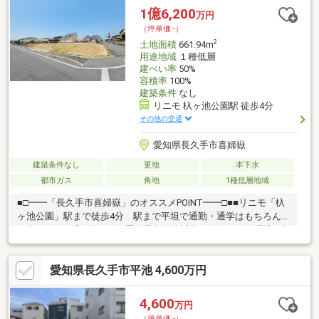
1億6,200
万円
（坪単価:-）
2
土地面積
661.94m
用途地域
１種低層
建ぺい率
50%
容積率
100%
建築条件
なし
リニモ 杁ヶ池公園駅 徒歩4分
その他の交通
愛知県長久手市喜婦嶽
建築条件なし
更地
本下水
都市ガス
角地
1種低層地域
■□━━「長久手市喜婦嶽」のオススメPOINT━━□■■リニモ「杁
ヶ池公園」駅まで徒歩4分 駅まで平坦で通勤・通学はもちろん、
お出かけにも◎■第一種低層住居専用地域内、穏やかな住環境■建
築条件なし お好きなハウスメーカー・工務店が選べます■敷地
面積200坪超！ 庭や複数台分の駐車スペースも検討可■北西角
愛知県長久手市平池 4,600万円
地 採光・通風を確保しやすい住まいを建築できます■現況更地
のため、 設計プランが決まり次第、建築へ移れます■周辺情
報・アオキスーパー長久手店 徒歩3分(約220m)・アピタ長久手店
4,600
万円
徒歩3分(約220m)・長久手市立南小学校 徒歩4分(約300m)
（坪単価:-）