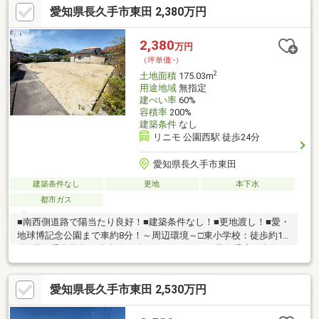
愛知県長久手市東田 2,380万円
2700m)IKEA長久手・・・車4分(約1900m)あぐりん村・・・徒歩4
分(約250m)
2,380
万円
（坪単価:-）
2
土地面積
175.03m
用途地域
無指定
建ぺい率
60%
容積率
200%
建築条件
なし
リニモ 公園西駅 徒歩24分
愛知県長久手市東田
建築条件なし
更地
本下水
都市ガス
■南西側道路で陽当たり良好！■建築条件なし！■更地渡し！■愛・
地球博記念公園まで車約8分！～周辺環境～□東小学校：徒歩約18
分□長久手中学校：徒歩約25分□イオンスタイル長久手店：車約10
分□セブンイレブン長久手前熊寺田店：徒歩約19分□愛・地球博記
念公園：車約8分
愛知県長久手市東田 2,530万円