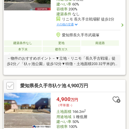
建ぺい率
60%
容積率
200%
建築条件
なし
リニモ 長久手古戦場駅 徒歩2分
その他の交通
愛知県長久手市武蔵塚
建築条件なし
更地
南道路
本下水
都市ガス
－物件のおすすめポイント－▼立地・リニモ「長久手古戦場」徒
歩2分／「杁ヶ池公園」徒歩12分▼特徴・土地面積203.32平米(約
61.50坪)・南側道路につき、陽当り良好・前面道路幅員は約
30.0m(公道)・建築条件付宅地販売ではありません・お好きなハウ
スメーカーや工務店で建築可・現況更地につきプラン確定後スム
愛知県長久手市杁ケ池 4,900万円
ーズに建築へ移行可▼周辺環境・イオンスタイル長久手 徒歩4分
(約270m)・南小学校 徒歩10分(約780m)・古戦場公園 徒歩3分(約
170m)■ ご希望の住まい探しをお手伝いします ━━━━━・・・
4,900
万円
物件の詳細・ご相談はお気軽にお問い合わせください。
（坪単価:-）
2
土地面積
166.2m
用途地域
１種低層
建ぺい率
50%
容積率
100%