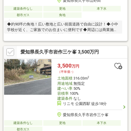
愛知県長久手市山野田
建築条件なし
更地
本下水
都市ガス
角地
◆約90坪の角地！広い敷地と広い前面道路で自由に設計！◆小中
学校が近く、ご家族でのお住まいに便利です◆周辺には商業施設
が多数あります！利便性と快適性を兼ね備えた暮らしが可能で
す！
愛知県長久手市岩作三ケ峯 3,500万円
3,500
万円
（坪単価:-）
2
土地面積
316.03m
用途地域
無指定
建ぺい率
50%
容積率
100%
建築条件
なし
リニモ 公園西駅 徒歩18分
愛知県長久手市岩作三ケ峯
建築条件なし
更地
本下水
都市ガス