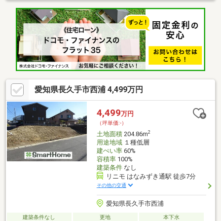
スメーカー・工務店での建築が可能です。《周辺環境》・西小学
校…約70ｍ（徒歩1分）・北中学校…約2000ｍ（徒歩25分）・セブ
ンイレブン長久手はなみずき店…約400ｍ（徒歩5分）・スギドラ
ッグ長久手店…約630ｍ（徒歩8分）・ドン・キホーテアピタ長久
手店…約1100ｍ（徒歩14分）
愛知県長久手市西浦 4,499万円
4,499
万円
（坪単価:-）
2
土地面積
204.86m
用途地域
１種低層
建ぺい率
60%
容積率
100%
建築条件
なし
リニモ はなみずき通駅 徒歩7分
その他の交通
愛知県長久手市西浦
建築条件なし
更地
本下水