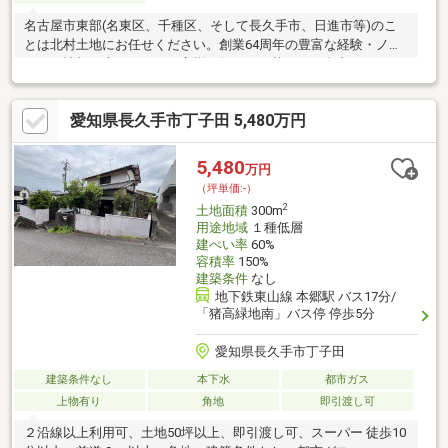
名古屋市東部(名東区、千種区、そして長久手市、日進市等)のこ
とは北村土地にお任せください。創業64周年の豊富な経験・ノウ
ハウ・情報を生かして、お客様の住まい・暮らしを全力でサポー
トいたします。不動産に関すること、どんなことでもご相談下さ
い！！
愛知県長久手市丁子田 5,480万円
5,480
万円
（坪単価:-）
2
土地面積
300m
用途地域
１種低層
建ぺい率
60%
容積率
150%
建築条件
なし
地下鉄東山線 本郷駅 バス17分/
「猪高緑地南」バス停 停歩5分
愛知県長久手市丁子田
建築条件なし
本下水
都市ガス
上物有り
角地
即引渡し可
２沿線以上利用可、土地50坪以上、即引渡し可、スーパー 徒歩10