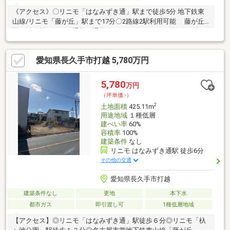
《アクセス》〇リニモ「はなみずき通」駅まで徒歩5分 地下鉄東
山線/リニモ「藤が丘」駅まで17分〇2路線2駅利用可能 藤が丘
駅は始発駅のため、通勤・通学しやすいエリアです《物件の特
徴》〇土地面積174.31㎡（52.72坪）の整形地〇北側前面道路は幅
員6.0mとゆとりがあります〇道路より宅盤が高く、歩行者の目線
愛知県長久手市打越 5,780万円
が気にならずお過ごしいただけます〇建築条件付き土地ではござ
いません お好きなハウスメーカーや工務店にて建築可能です〇
「長久手市中央図書館」をはじめとする公共施設、グランドや遊
5,780
万円
具が充実した「後山公園」があり、緑豊かで落ち着いたエリアで
（坪単価:-）
す
2
土地面積
425.11m
用途地域
１種低層
建ぺい率
60%
容積率
100%
建築条件
なし
リニモ はなみずき通駅 徒歩6分
その他の交通
愛知県長久手市打越
建築条件なし
更地
本下水
都市ガス
即引渡し可
1種低層地域
【アクセス】◎リニモ「はなみずき通」駅徒歩６分◎リニモ「杁