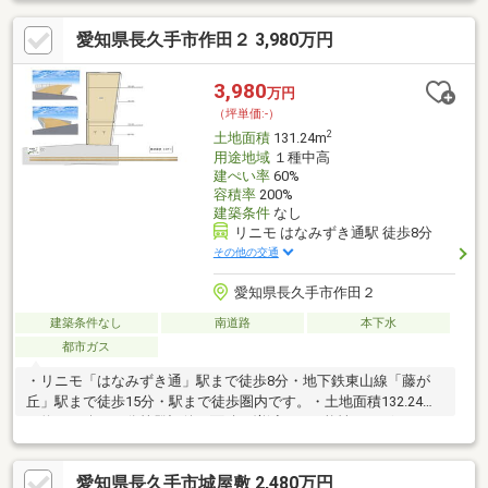
カー・工務店をお選びいただけます！◆ご家族のライフスタイル
愛知県長久手市作田２ 3,980万円
にあったお住まいをぜひご建築ください！◆周辺は住環境に配慮
された第一種低層住居専用地域の閑静な住宅地となっておりま
す！◆「西小学校」まで徒歩約7分！低学年のお子様も無理なく
3,980
万円
通学できます◆「Felna 段の上店」まで徒歩約8分、毎日のお買い
（坪単価:-）
物に便利な立地です！
2
土地面積
131.24m
用途地域
１種中高
建ぺい率
60%
容積率
200%
建築条件
なし
リニモ はなみずき通駅 徒歩8分
その他の交通
愛知県長久手市作田２
建築条件なし
南道路
本下水
都市ガス
・リニモ「はなみずき通」駅まで徒歩8分・地下鉄東山線「藤が
丘」駅まで徒歩15分・駅まで徒歩圏内です。・土地面積132.24㎡
（約40.00坪）※分筆登記後、面積が増減する可能性がございま
す。・第１種中高層住居地域の閑静な住宅街に立地しておりま
す。・建築条件付きの土地ではございません！・お好きなハウス
愛知県長久手市城屋敷 2,480万円
メーカーにて建築いただけます♪・陽当たりも良く、是非、実物に