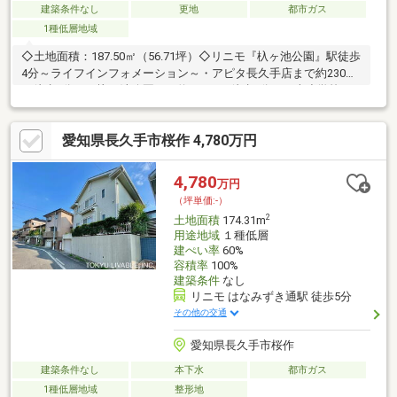
建築条件なし
更地
都市ガス
1種低層地域
◇土地面積：187.50㎡（56.71坪）◇リニモ『杁ヶ池公園』駅徒歩
4分～ライフインフォメーション～・アピタ長久手店まで約230ｍ
（徒歩3分）・杁ヶ池公園まで約330ｍ（徒歩5分）・南小学校ま
で約360ｍ（徒歩5分）・南中学校まで約520ｍ（徒歩7分）・名都
美術館まで約230ｍ（徒歩3分）
愛知県長久手市桜作 4,780万円
4,780
万円
（坪単価:-）
2
土地面積
174.31m
用途地域
１種低層
建ぺい率
60%
容積率
100%
建築条件
なし
リニモ はなみずき通駅 徒歩5分
その他の交通
愛知県長久手市桜作
建築条件なし
本下水
都市ガス
1種低層地域
整形地