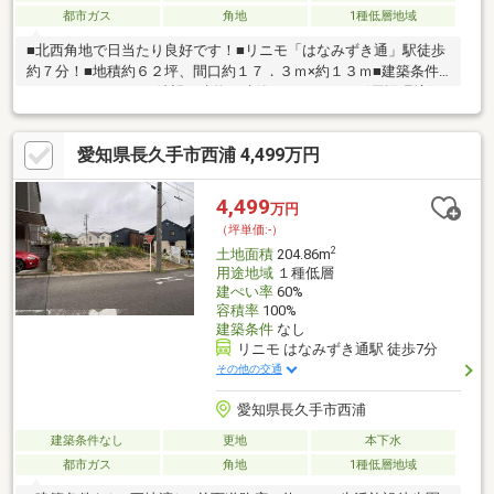
都市ガス
角地
1種低層地域
■北西角地で日当たり良好です！■リニモ「はなみずき通」駅徒歩
約７分！■地積約６２坪、間口約１７．３ｍ×約１３ｍ■建築条件
はありませんのでご希望の建物を建築いただけます〈周辺環境〉
■西小学校（約13分） 北中学校（約23分） 色金保育園（約9
分） コロポックル長久手保育園（約3分） アオキスーパー（約
愛知県長久手市西浦 4,499万円
１１分） アピタ（約12分） Ｖドラッグ（約6分） 坊ノ後公
園（約3分）
4,499
万円
（坪単価:-）
2
土地面積
204.86m
用途地域
１種低層
建ぺい率
60%
容積率
100%
建築条件
なし
リニモ はなみずき通駅 徒歩7分
その他の交通
愛知県長久手市西浦
建築条件なし
更地
本下水
都市ガス
角地
1種低層地域