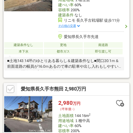
建ぺい率
60%
容積率
200%
建築条件
なし
リニモ 長久手古戦場駅 徒歩11分
その他の交通
愛知県長久手市先達
建築条件なし
更地
南道路
本下水
都市ガス
即引渡し可
■土地143.14坪のゆとりある暮らし＆建築条件なし■間口20.1ｍ＆
前面道路の幅員が16.0ｍあるので車の駐車や出し入れもしやすい
です。■閑静な住宅街＆陽当り良好♪
愛知県長久手市熊田 2,980万円
2,980
万円
（坪単価:-）
2
土地面積
144.16m
用途地域
１種中高
建ぺい率
60%
容積率
200%