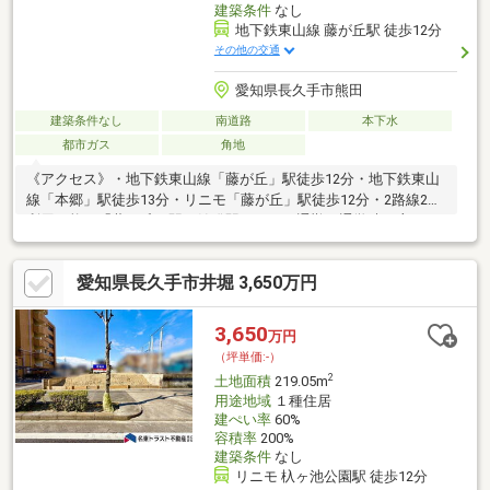
建築条件
なし
地下鉄東山線 藤が丘駅 徒歩12分
その他の交通
愛知県長久手市熊田
建築条件なし
南道路
本下水
都市ガス
角地
《アクセス》・地下鉄東山線「藤が丘」駅徒歩12分・地下鉄東山
線「本郷」駅徒歩13分・リニモ「藤が丘」駅徒歩12分・2路線2駅
利用可能、「藤が丘」駅は始発駅のため 通勤・通学時に座って
通うことができます《物件の特徴》・南東角地につき、日当たり
良好です・土地面積144.16㎡（43.6坪）・前面道路は各6.0m以上
愛知県長久手市井堀 3,650万円
とゆとりがあります・建築条件付き土地ではございません お好
きなハウスメーカーや工務店にて建築可能です
3,650
万円
（坪単価:-）
2
土地面積
219.05m
用途地域
１種住居
建ぺい率
60%
容積率
200%
建築条件
なし
リニモ 杁ヶ池公園駅 徒歩12分