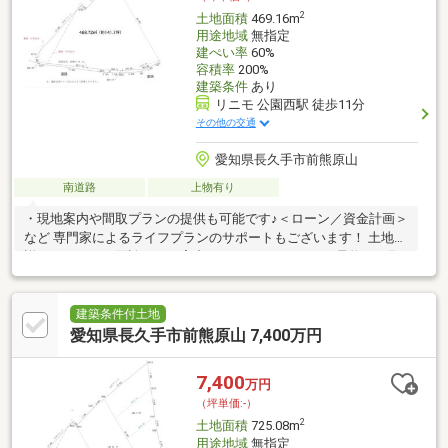
2
土地面積
469.16m
用途地域
無指定
建ぺい率
60%
容積率
200%
建築条件
あり
リニモ 公園西駅 徒歩11分
その他の交通
愛知県長久手市前熊原山
南道路
上物有り
・現地案内や間取プランの提供も可能です♪＜ローン／資金計画＞
など 専門家によるライフプランのサポートもございます！ 土地の
詳細については面談にてご案内しておりますので、ご予約をお願
い致します。
建築条件付土地
愛知県長久手市前熊原山 7,400万円
7,400
万円
（坪単価:-）
2
土地面積
725.08m
用途地域
無指定