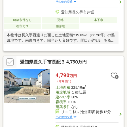
その他の交通
愛知県長久手市井堀
建築条件なし
更地
本下水
都市ガス
整形地
本物件は長久手西通りに面した土地面積219.05㎡（66.26坪）の整
形地です。南東向きで、陽当たり良好です。間口が約9.5ｍあるた
め、駐車スペースも余裕を持って確保が出来ます。また、現況更
地で建築条件がないため、お好きなハウスメーカーで建物を建て
ることが可能です。本物件に関するご内覧希望、ご不明な点、ご
愛知県長久手市長配３ 4,790万円
質問等がございましたら、私「河本」までお気軽にお申し付け下
さい。
4,790
万円
（坪単価:-）
2
土地面積
225.19m
用途地域
１種低層
建ぺい率
50%
容積率
100%
建築条件
なし
リニモ 杁ヶ池公園駅 徒歩12分
その他の交通