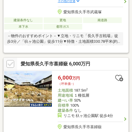
その他の交通
愛知県長久手市武蔵塚
建築条件なし
更地
南道路
本下水
都市ガス
－物件のおすすめポイント－▼立地・リニモ「長久手古戦場」徒
歩3分／「杁ヶ池公園」徒歩11分▼特徴・土地面積330.78平米(約
100.06坪)・様々なプランを検討可能な整形地・南側は歩道を含め
幅員約30.0mの公道・間口は約14.6mのゆとりある広さ・お好きな
ハウスメーカー・工務店で建築可能・現況駐車場、詳細はお問い
愛知県長久手市喜婦嶽 6,000万円
合わせください▼周辺環境・イオンモール長久手 徒歩6分(約
440m)・古戦場公園 徒歩3分(約210m)・南小学校 徒歩9分(約
710m)■ ご希望の住まい探しをお手伝いします ━━━━━・・・
6,000
万円
物件の詳細・ご相談はお気軽にお問い合わせください。
（坪単価:-）
2
土地面積
187.5m
用途地域
１種低層
建ぺい率
50%
容積率
100%
建築条件
なし
リニモ 杁ヶ池公園駅 徒歩4分
愛知県長久手市喜婦嶽