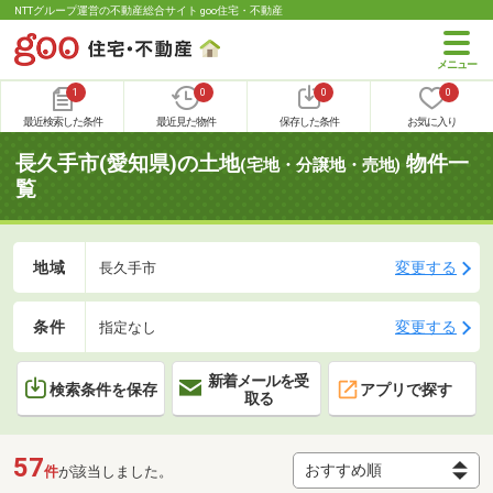
NTTグループ運営の不動産総合サイト goo住宅・不動産
1
0
0
0
最近検索した条件
最近見た物件
保存した条件
お気に入り
長久手市(愛知県)の土地
物件一
(宅地・分譲地・売地)
覧
地域
変更する
長久手市
条件
変更する
指定なし
新着メールを受
検索条件を保存
アプリで探す
取る
57
件
が該当しました。