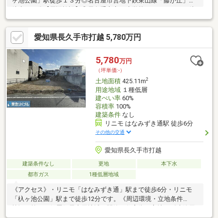
ヶ池公園」駅徒歩１３分◎名古屋市営地下鉄東山線「藤が丘」駅
徒歩１８分【周辺施設】◎長久手市立西小学校まで２００ｍ（徒
歩３分）◎長久手立北中学校まで２，０５２ｍ（徒歩２６分）◎
セブンイレブン長久手はなみずき店まで４２０ｍ（徒歩６分）◎
愛知県長久手市打越 5,780万円
アピタ長久手店まで１，０００ｍ（徒歩１３分）◎V・drug長久
手店まで５７０ｍ（徒歩８分）◎ローソン長久手塚田店まで６８
０ｍ（徒歩９分
5,780
万円
（坪単価:-）
2
土地面積
425.11m
用途地域
１種低層
建ぺい率
60%
容積率
100%
建築条件
なし
リニモ はなみずき通駅 徒歩6分
その他の交通
愛知県長久手市打越
建築条件なし
更地
本下水
都市ガス
1種低層地域
《アクセス》・リニモ「はなみずき通」駅まで徒歩6分・リニモ
「杁ヶ池公園」駅まで徒歩12分です。《周辺環境・立地条件
等》・第一種低層住居専用地域の閑静な住宅街に立地。《建築用
途・有効活用》・建築条件付き売地ではないため、お好きなハウ