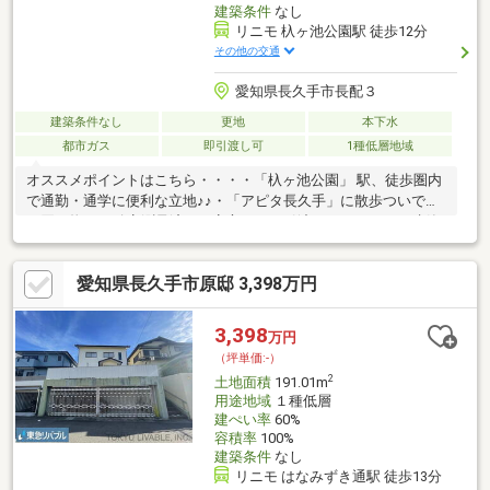
建築条件
なし
リニモ 杁ヶ池公園駅 徒歩12分
その他の交通
愛知県長久手市長配３
建築条件なし
更地
本下水
都市ガス
即引渡し可
1種低層地域
オススメポイントはこちら・・・・「杁ヶ池公園」 駅、徒歩圏内
で通勤・通学に便利な立地♪♪・「アピタ長久手」に散歩ついでに
お買い物♪♪・確定測量済みで安心してお引渡しできます！・建築
条件なしでお好きなハウスメーカーが選べます♪♪・思い通りの邸
宅を構えたい方にピッタリの物件です！建築のご相談もいつでも
愛知県長久手市原邸 3,398万円
ご相談お受けいたします！
3,398
万円
（坪単価:-）
2
土地面積
191.01m
用途地域
１種低層
建ぺい率
60%
容積率
100%
建築条件
なし
リニモ はなみずき通駅 徒歩13分