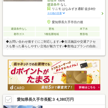
容積率
100%
建築条件
なし
リニモ はなみずき通駅 徒歩8分
その他の交通
愛知県長久手市坊の後
建築条件なし
更地
本下水
都市ガス
1種低層地域
整形地
◆お問い合わせ後すぐにご対応します♪◆生活施設や交通アクセ
スも整った暮らしやすい立地が魅力です♪◆敷地はプランの自由
度が高く、駐車スペースや庭付き住宅などご家族のライフスタイ
ルに合わせた住まいづくりが可能です♪◇閑静な住宅街・図書館
近く◎◇整形地 【資料請求】は上記ボタンをクリック♪
お電話でのお問い合わせは０１２０－８４－５１６９まで♪◆リ
クラス不動産の強み・事務員を含めた全従業員が宅地建物取引士
を取得しております。 不動産のプロが丁寧に誠意を持って不動
産探しをサポートさせて頂きます。
愛知県長久手市長配３ 4,380万円