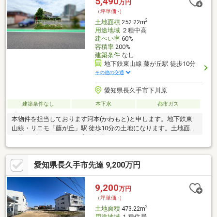
5,490
万円
（坪単価:-）
2
土地面積
252.22m
用途地域
２種中高
建ぺい率
60%
容積率
200%
建築条件
なし
地下鉄東山線 藤が丘駅 徒歩10分
その他の交通
愛知県長久手市下川原
建築条件なし
本下水
都市ガス
本物件を担当しております河本(かわもと)と申します。地下鉄東
山線・リニモ「藤が丘」駅 徒歩10分の土地になります。土地面積
は約76.2坪ございます。建築条件がないため、お好きなハウスメ
ーカーで建物を建てることが可能です。尚、現状の建物について
は解体更地渡しになります。旗竿地になりますが、間口が約4.0m
愛知県長久手市先達 9,200万円
有り、駐車スペースを十分確保する事が出来ます。奥まった位置
に建物を建てるため、道路からの視線や騒音を受けにくく、落ち
着いた住環境を叶える事が出来ます。住宅用地として是非ご検討
9,200
万円
下さい。本物件に関するご案内希望、ご質問等がございました
（坪単価:-）
ら、私「河本」までお気軽にお申し付け下さい。
2
土地面積
473.22m
用途地域
１種住居