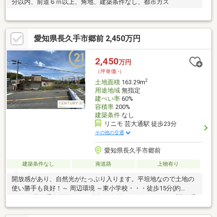
分以内、前道６ｍ以上、角地、建築条件なし、都市ガス
愛知県長久手市郷前 2,450万円
2,450
万円
（坪単価:-）
2
土地面積
163.29m
用途地域
無指定
建ぺい率
60%
容積率
200%
建築条件
なし
リニモ 芸大通駅 徒歩23分
その他の交通
愛知県長久手市郷前
建築条件なし
南道路
上物有り
開放感があり、自然光がたっぷり入ります。平坦地なので土地の
使い勝手も良好！～ 周辺環境 ～東小学校・・・徒歩15分(約
1200m)長久手中学校・・・徒歩22分(約1700)ミニストップ長久手
岩作店・・・車3分(約1200m)ベイシア Foods Park 長久手
店・・・車7分(約2700m)イオンモール長久手・・・車6分(約