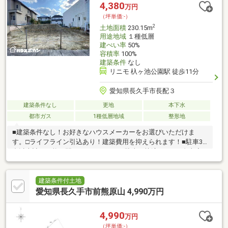
4,380
万円
（坪単価:-）
2
土地面積
230.15m
用途地域
１種低層
建ぺい率
50%
容積率
100%
建築条件
なし
リニモ 杁ヶ池公園駅 徒歩11分
愛知県長久手市長配３
建築条件なし
更地
本下水
都市ガス
1種低層地域
整形地
■建築条件なし！お好きなハウスメーカーをお選びいただけま
す。□ライフライン引込あり！建築費用を抑えられます！■駐車3
台以上計画可能！間口ゆったりのため駐車が快適です！□自由度
が高く、理想のマイホームを実現しやすい整形地！＊＊ライフイ
ンフォメーション＊＊■リニモ「杁ヶ池公園」駅…徒歩約分□南小
学校…徒歩約分■南中学校…徒歩約分□愛知たいよう幼稚園…徒歩約
建築条件付土地
分■イオンモール長久手…車約5分物件の詳細はもちろん、住宅ロ
愛知県長久手市前熊原山 4,990万円
ーンなどのご相談も承ります！まずはお気軽にお問い合わせくだ
さい♪
4,990
万円
（坪単価:-）