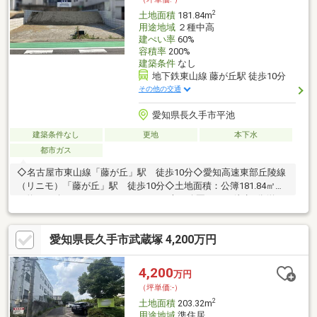
2
土地面積
181.84m
用途地域
２種中高
建ぺい率
60%
容積率
200%
建築条件
なし
地下鉄東山線 藤が丘駅 徒歩10分
その他の交通
愛知県長久手市平池
建築条件なし
更地
本下水
都市ガス
◇名古屋市東山線「藤が丘」駅 徒歩10分◇愛知高速東部丘陵線
（リニモ）「藤が丘」駅 徒歩10分◇土地面積：公簿181.84㎡
（約55.00坪）～Life Information～・大平公園・・・徒歩3分(約
170ｍ)・Ｖ・ｄｒｕｇ藤が丘北店・・・徒歩3分(約210ｍ)・ドラ
ッグスギヤマ藤が丘北店・・・徒歩4分(約250ｍ)・ファミリーマ
愛知県長久手市武蔵塚 4,200万円
ート長久手段之上店・・・徒歩4分(約260ｍ)・平和堂長久手
店・・・徒歩5分(約370ｍ)
4,200
万円
（坪単価:-）
2
土地面積
203.32m
用途地域
準住居