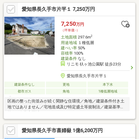
愛知県長久手市片平１ 7,250万円
7,250
万円
（坪単価:-）
2
土地面積
297.6m
用途地域
１種低層
建ぺい率
50%
容積率
100%
建築条件
なし
リニモ 杁ヶ池公園駅 徒歩23分
愛知県長久手市片平１
建築条件なし
更地
本下水
都市ガス
角地
1種低層地域
区画の整った街並みが続く閑静な住環境／角地／建築条件付き土
地ではありません／宅地造成及び特定盛土等規制法／建築基準法
第２２条指定区域
愛知県長久手市喜婦嶽 1億6,200万円