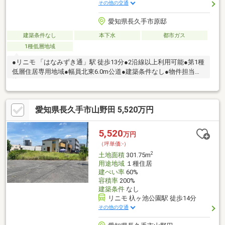
その他の交通
愛知県長久手市原邸
建築条件なし
本下水
都市ガス
1種低層地域
●リニモ 「はなみずき通」駅 徒歩13分●2沿線以上利用可能●第1種
低層住居専用地域●幅員北東6.0m公道●建築条件なし●物件担当：
峰
愛知県長久手市山野田 5,520万円
5,520
万円
（坪単価:-）
2
土地面積
301.75m
用途地域
１種住居
建ぺい率
60%
容積率
200%
建築条件
なし
リニモ 杁ヶ池公園駅 徒歩14分
その他の交通