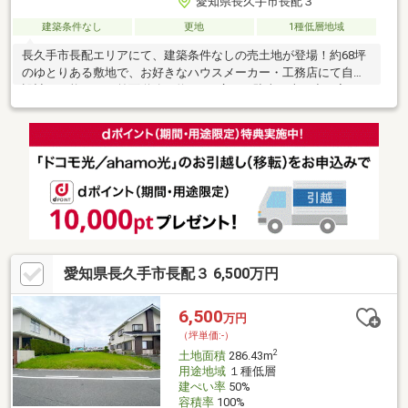
愛知県長久手市長配３
建築条件なし
更地
1種低層地域
長久手市長配エリアにて、建築条件なしの売土地が登場！約68坪
のゆとりある敷地で、お好きなハウスメーカー・工務店にて自由
設計が可能です。前面道路は約8ｍと広く、駐車や車の出し入れも
スムーズに行えます。南小学校・南中学校が徒歩圏内に揃ってお
り、子育て世帯にも安心の住環境。さらに、リニモ「杁ヶ池公
園」駅まで徒歩12分と通勤・通学にも便利な立地です。周辺には
スーパーや公園など生活利便施設も充実しており、日々の暮らし
やすさも魅力のひとつ。建築条件なしのため、間取りや外観、設
備までこだわりたい方にもおすすめの物件です。現地見学やプラ
ンのご相談も随時受付中ですので、お気軽にお問い合わせくださ
い。
愛知県長久手市長配３ 6,500万円
6,500
万円
（坪単価:-）
2
土地面積
286.43m
用途地域
１種低層
建ぺい率
50%
容積率
100%