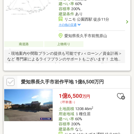
建ぺい率
60%
容積率
200%
建築条件
あり
リニモ 公園西駅 徒歩11分
その他の交通
愛知県長久手市前熊原山
南道路
上物有り
・現地案内や間取プランの提供も可能です♪＜ローン／資金計画＞
など 専門家によるライフプランのサポートもございます！ 土地の
詳細については面談にてご案内しておりますので、ご予約をお願
い致します。
愛知県長久手市岩作平地 1億6,500万円
1億6,500
万円
（坪単価:-）
2
土地面積
1208.46m
用途地域
１種住居
建ぺい率
60%
容積率
200%
建築条件
なし