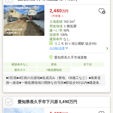
てご体感ください！！
2,480
万円
（坪単価:-）
2
土地面積
163.2m
用途地域
１種低層
建ぺい率
50%
容積率
100%
建築条件
なし
リニモ 杁ヶ池公園駅 徒歩9分
その他の交通
愛知県長久手市城屋敷
建築条件なし
更地
本下水
都市ガス
1種低層地域
■C区画■4区画の分譲地■造成済み（整地、CB施工など）■南東道
路へ接道■一種低層地域の閑静な住宅街■駅徒歩9分以内■建築条件
無しのため、お好きなハウスメーカーで建築可能です■共有利用
面積36.70㎡（約11.10坪）※図面参照■共有利用地は、他区画所有
者と利用覚書を締結■共有利用地は、全区画の建築工事完了後に
愛知県長久手市下川原 5,490万円
売主の責任と負担においてアスファルト工事を実施■敷地内に、
一級建築士監修の流土止め擁壁あり■ご見学の際は、建築中また
は居住中の区画への留意および配慮をお願いします。