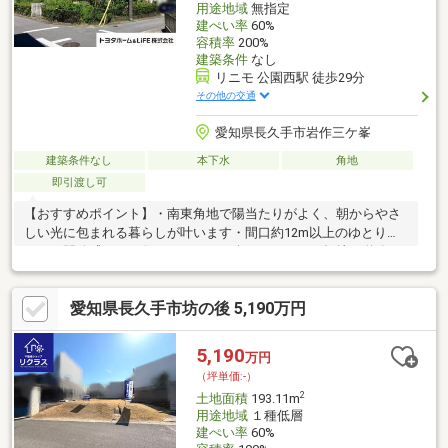
用途地域
無指定
建ぺい率
60%
容積率
200%
建築条件
なし
リニモ 公園西駅 徒歩29分
その他の交通
愛知県長久手市岩作三ケ峯
建築条件なし
本下水
角地
即引渡し可
【おすすめポイント】・南東角地で陽当たりがよく、朝からやさ
しい光に包まれる暮らしが叶います・間口約12m以上のゆとりが
あり、開放感のある住まいづくりが楽しめます・平坦地で道路と
の高低差がなく、毎日の出入りや駐車もスムーズです・約56坪の
広さを活かして、お庭や駐車スペースもしっかり確保できます・
愛知県長久手市坊の後 5,190万円
建築条件なしのため、お好きなハウスメーカーで理想の住まいを
実現できます不動産は現地・現物が大切です。図面や写真だけで
は分からないことがございます。お客様にはぜひ現地を見ていた
5,190
万円
だきたく思います。実際に足を運んでいただくと、現地や周辺の
（坪単価:-）
環境等を感じていただけます。
2
土地面積
193.11m
用途地域
１種低層
建ぺい率
60%