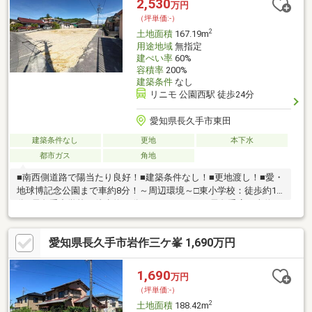
2,530
万円
（坪単価:-）
2
土地面積
167.19m
用途地域
無指定
建ぺい率
60%
容積率
200%
建築条件
なし
リニモ 公園西駅 徒歩24分
愛知県長久手市東田
建築条件なし
更地
本下水
都市ガス
角地
■南西側道路で陽当たり良好！■建築条件なし！■更地渡し！■愛・
地球博記念公園まで車約8分！～周辺環境～□東小学校：徒歩約18
分□長久手中学校：徒歩約25分□イオンスタイル長久手店：車約10
分□セブンイレブン長久手前熊寺田店：徒歩約19分□愛・地球博記
念公園：車約8分
愛知県長久手市岩作三ケ峯 1,690万円
1,690
万円
（坪単価:-）
2
土地面積
188.42m