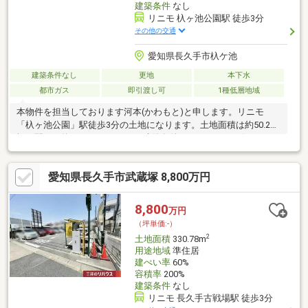
建築条件
なし
リニモ 杁ヶ池公園駅 徒歩3分
その他の交通
愛知県長久手市杁ケ池
建築条件なし
更地
本下水
都市ガス
即引渡し可
1種低層地域
本物件を担当しております河本(かわもと)と申します。リニモ
「杁ヶ池公園」駅徒歩3分の土地になります。土地面積は約50.2
坪、間口は約8.8mございます。建築条件がないため、お好きなハ
ウスメーカーで建築可能です。駅、小学校、中学校、商業施設、
コンビニ、公園など、全てが徒歩10分圏内にございまして、利便
愛知県長久手市武蔵塚 8,800万円
性の良い立地になります。≪B号地≫166.20㎡ 約50.2坪 4 900
万円≪A号地≫163.08㎡ 約49.3坪 4 810万円閑静な住宅街にな
りますので、住宅用地として是非ご検討下さい。本物件に関する
8,800
万円
ご案内希望、ご質問等がございましたら、お気軽にお申し付け下
（坪単価:-）
さい。
2
土地面積
330.78m
用途地域
準住居
建ぺい率
60%
容積率
200%
建築条件
なし
リニモ 長久手古戦場駅 徒歩3分