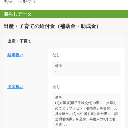
黒笹、 三好ケ丘
暮らしデータ
出産・子育ての給付金（補助金・助成金）
出産・子育て
結婚祝い
なし
備考
-
出産祝い
あり
備考
(1)妊娠届(母子手帳交付)の際に「妊娠お
めでとうプレゼント引換券」を交付、玩
具を贈呈。(2)出生届を届け出た際に「記
念樹引換券」を交付、年度末の3月に引
き渡し。