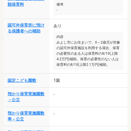
額保育料
備考
-
認可外保育所に預け
あり
る保護者への補助
内容
みよし市にお住まいで、0～2歳児が対象
の認可外保育施設を利用する場合、保育
の必要性のある人は保育料の8/10(上限
4.2万円)補助。保育の必要性のない人は
保育料の8/10(上限2.1万円)補助。
認定こども園数
1園
預かり保育実施園数
-
－公立
預かり保育実施園数
-
率－公立