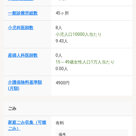
一般診療所総数
45ヶ所
小児科医師数
8人
小児人口10000人当たり
9.43人
産婦人科医師数
0人
15～49歳女性人口1万人当たり
0.00人
介護保険料基準額
4900円
(月額)
ごみ
家庭ごみ収集（可燃
有料
ごみ）
備考