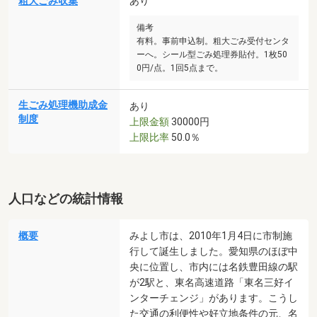
粗大ごみ収集
あり
備考
有料。事前申込制。粗大ごみ受付センタ
ーへ。シール型ごみ処理券貼付。1枚50
0円/点。1回5点まで。
生ごみ処理機助成金
あり
制度
上限金額
30000円
上限比率
50.0％
人口などの統計情報
概要
みよし市は、2010年1月4日に市制施
行して誕生しました。愛知県のほぼ中
央に位置し、市内には名鉄豊田線の駅
が2駅と、東名高速道路「東名三好イ
ンターチェンジ」があります。こうし
た交通の利便性や好立地条件の元、名