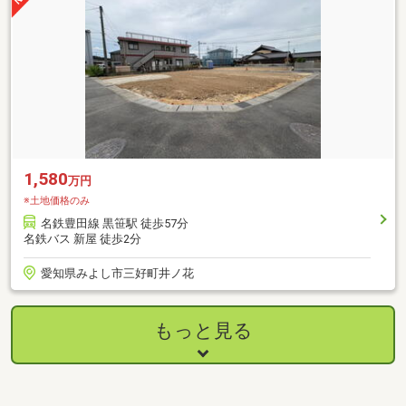
1,580
万円
※土地価格のみ
名鉄豊田線 黒笹駅 徒歩57分
名鉄バス 新屋 徒歩2分
愛知県みよし市三好町井ノ花
もっと見る