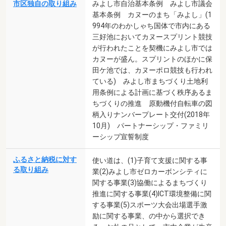
市区独自の取り組み
みよし市自治基本条例 みよし市議会
基本条例 カヌーのまち「みよし」(1
994年のわかしゃち国体で市内にある
三好池においてカヌースプリント競技
が行われたことを契機にみよし市では
カヌーが盛ん。スプリントのほかに保
田ケ池では、カヌーポロ競技も行われ
ている) みよし市まちづくり土地利
用条例による計画に基づく秩序あるま
ちづくりの推進 原動機付自転車の図
柄入りナンバープレート交付(2018年
10月) パートナーシップ・ファミリ
ーシップ宣誓制度
ふるさと納税に対す
使い道は、(1)子育て支援に関する事
る取り組み
業(2)みよし市ゼロカーボンシティに
関する事業(3)協働によるまちづくり
推進に関する事業(4)ICT環境整備に関
する事業(5)スポーツ大会出場選手激
励に関する事業、の中から選択でき