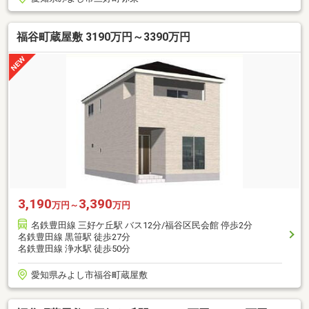
福谷町蔵屋敷 3190万円～3390万円
3,190
3,390
万円～
万円
名鉄豊田線 三好ケ丘駅 バス12分/福谷区民会館 停歩2分
名鉄豊田線 黒笹駅 徒歩27分
名鉄豊田線 浄水駅 徒歩50分
愛知県みよし市福谷町蔵屋敷