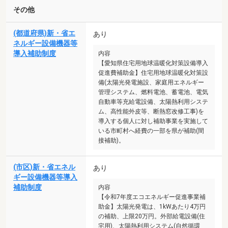
その他
(都道府県)新・省エ
あり
ネルギー設備機器等
導入補助制度
内容
【愛知県住宅用地球温暖化対策設備導入
促進費補助金】住宅用地球温暖化対策設
備(太陽光発電施設、家庭用エネルギー
管理システム、燃料電池、蓄電池、電気
自動車等充給電設備、太陽熱利用システ
ム、高性能外皮等、断熱窓改修工事)を
導入する個人に対し補助事業を実施して
いる市町村へ経費の一部を県が補助(間
接補助)。
(市区)新・省エネル
あり
ギー設備機器等導入
補助制度
内容
【令和7年度エコエネルギー促進事業補
助金】太陽光発電は、1kWあたり4万円
の補助、上限20万円。外部給電設備(住
宅用)、太陽熱利用システム(自然循環