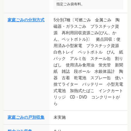
指定ごみ袋有料。
家庭ごみの分別方式
5分別7種〔可燃ごみ 金属ごみ 陶
磁器・ガラスごみ プラスチック資
源 再利用回収資源ごみ(びん、か
ん、ペットボトル)〕 拠点回収：使
用済み小型家電 プラスチック資源
白色トレイ ペットボトル びん 紙
パック アルミ缶 スチール缶 割り
ばし 使用済み食用油 蛍光管 新聞
紙 雑誌 段ボール 水銀体温計 陶
器 古着 乾電池 スプレー缶 使い
捨てライター バッテリー 小型充電
式電池 加熱式たばこ インクカート
リッジ CD・DVD コンクリートが
ら
家庭ごみの戸別収集
未実施