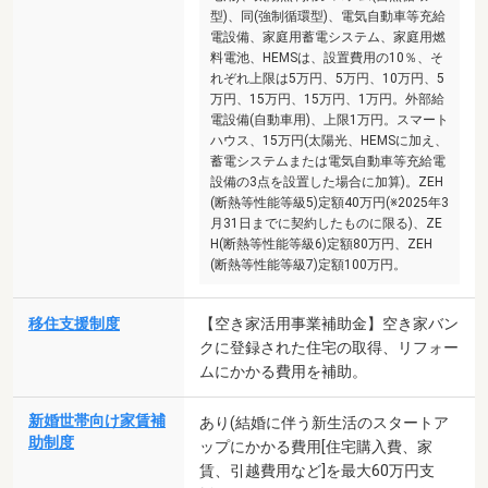
型)、同(強制循環型)、電気自動車等充給
電設備、家庭用蓄電システム、家庭用燃
料電池、HEMSは、設置費用の10％、そ
れぞれ上限は5万円、5万円、10万円、5
万円、15万円、15万円、1万円。外部給
電設備(自動車用)、上限1万円。スマート
ハウス、15万円(太陽光、HEMSに加え、
蓄電システムまたは電気自動車等充給電
設備の3点を設置した場合に加算)。ZEH
(断熱等性能等級5)定額40万円(※2025年3
月31日までに契約したものに限る)、ZE
H(断熱等性能等級6)定額80万円、ZEH
(断熱等性能等級7)定額100万円。
移住支援制度
【空き家活用事業補助金】空き家バン
クに登録された住宅の取得、リフォー
ムにかかる費用を補助。
新婚世帯向け家賃補
あり(結婚に伴う新生活のスタートア
助制度
ップにかかる費用[住宅購入費、家
賃、引越費用など]を最大60万円支