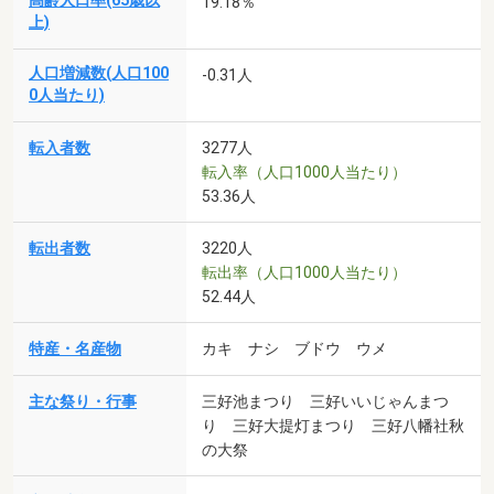
高齢人口率(65歳以
19.18％
上)
人口増減数(人口100
-0.31人
0人当たり)
転入者数
3277人
転入率（人口1000人当たり）
53.36人
転出者数
3220人
転出率（人口1000人当たり）
52.44人
特産・名産物
カキ ナシ ブドウ ウメ
主な祭り・行事
三好池まつり 三好いいじゃんまつ
り 三好大提灯まつり 三好八幡社秋
の大祭