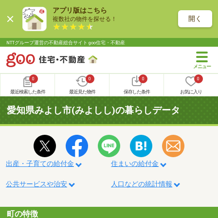
アプリ版はこちら
開く
複数社の物件を探せる！
NTTグループ運営の不動産総合サイト goo住宅・不動産
0
0
0
0
最近検索した条件
最近見た物件
保存した条件
お気に入り
愛知県みよし市(みよしし)の暮らしデータ
出産・子育ての給付金
住まいの給付金
公共サービスや治安
人口などの統計情報
町の特徴