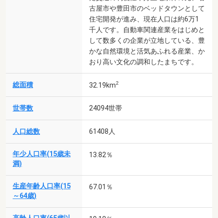
古屋市や豊田市のベッドタウンとして
住宅開発が進み、現在人口は約6万1
千人です。自動車関連産業をはじめと
して数多くの企業が立地している、豊
かな自然環境と活気あふれる産業、か
おり高い文化の調和したまちです。
2
総面積
32.19km
世帯数
24094世帯
人口総数
61408人
年少人口率(15歳未
13.82％
満)
生産年齢人口率(15
67.01％
～64歳)