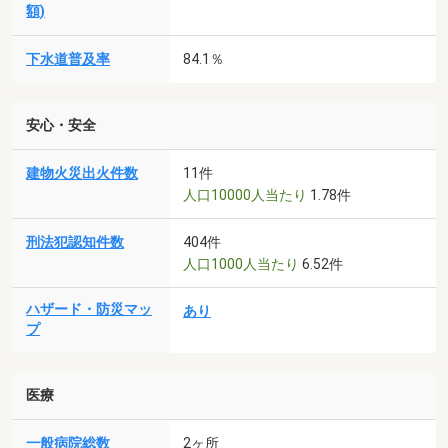
額)
下水道普及率
84.1％
安心・安全
建物火災出火件数
11件
人口10000人当たり
1.78件
刑法犯認知件数
404件
人口1000人当たり
6.52件
ハザード・防災マッ
あり
プ
医療
一般病院総数
2ヶ所