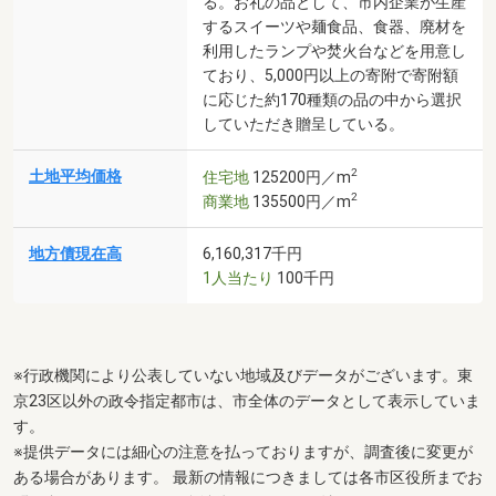
る。お礼の品として、市内企業が生産
するスイーツや麺食品、食器、廃材を
利用したランプや焚火台などを用意し
ており、5,000円以上の寄附で寄附額
に応じた約170種類の品の中から選択
していただき贈呈している。
2
土地平均価格
住宅地
125200円／m
2
商業地
135500円／m
地方債現在高
6,160,317千円
1人当たり
100千円
※行政機関により公表していない地域及びデータがございます。東
京23区以外の政令指定都市は、市全体のデータとして表示していま
す。
※提供データには細心の注意を払っておりますが、調査後に変更が
ある場合があります。 最新の情報につきましては各市区役所までお