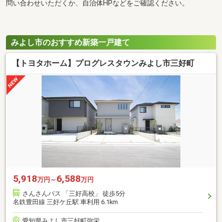
問い合わせいただくか、自治体HPなどをご確認ください。
みよし市のおすすめ新築一戸建て
【トヨタホーム】プログレスタウンみよし市三好町
5,918
6,588
万円～
万円
さんさんバス 「三好高校」 徒歩5分
名鉄豊田線 三好ケ丘駅 車利用 6.1km
愛知県みよし市三好町弥栄