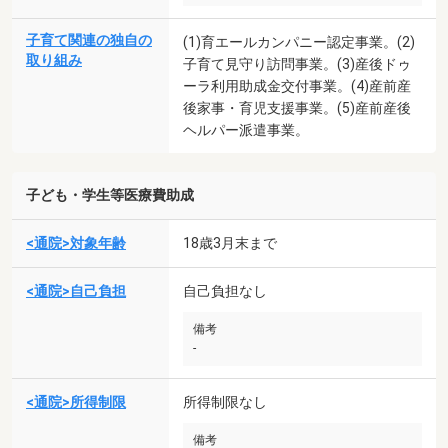
子育て関連の独自の
(1)育エールカンパニー認定事業。(2)
取り組み
子育て見守り訪問事業。(3)産後ドゥ
ーラ利用助成金交付事業。(4)産前産
後家事・育児支援事業。(5)産前産後
ヘルパー派遣事業。
子ども・学生等医療費助成
<通院>対象年齢
18歳3月末まで
<通院>自己負担
自己負担なし
備考
-
<通院>所得制限
所得制限なし
備考