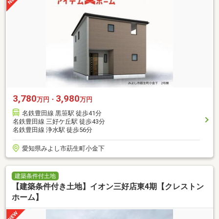
3,780
3,980
万円・
万円
名鉄豊田線 黒笹駅 徒歩41分
名鉄豊田線 三好ケ丘駅 徒歩43分
名鉄豊田線 浄水駅 徒歩56分
愛知県みよし市莇生町小金下
建築条件付土地
【建築条件付き土地】イオン三好店東4期【クレストン
ホーム】