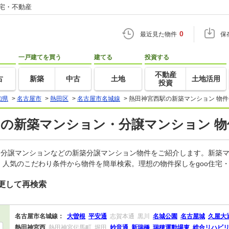
住宅・不動産
0
最近見た物件
保
一戸建てを買う
建てる
投資する
不動産
古
新築
中古
土地
土地活用
投資
知県
>
名古屋市
>
熱田区
>
名古屋市名城線
>
熱田神宮西駅の新築マンション 物件
)の新築マンション・分譲マンション 物
、分譲マンションなどの新築分譲マンション物件をご紹介します。新築マ
人気のこだわり条件から物件を簡単検索。理想の物件探しをgoo住宅
更して再検索
名古屋市名城線：
大曽根
平安通
志賀本通
黒川
名城公園
名古屋城
久屋大
熱田神宮西
熱田神宮伝馬町
堀田
妙音通
新瑞橋
瑞穂運動場東
総合リハビ