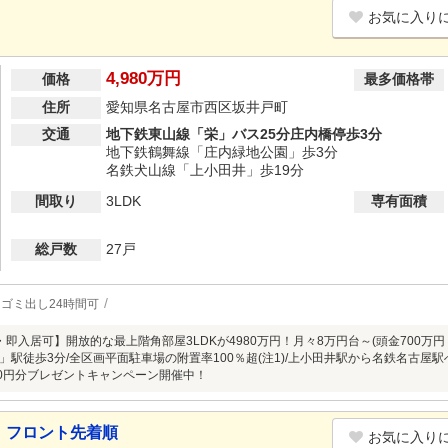
お気に入り
4,980万円
価格
最多価格帯
住所
愛知県名古屋市西区坂井戸町
交通
地下鉄東山線「栄」バス25分庄内橋停歩3分
地下鉄鶴舞線「庄内緑地公園」歩3分
名鉄犬山線「上小田井」歩19分
間取り
3LDK
専有面積
総戸数
27戸
ゴミ出し24時間可
・即入居可】開放的な最上階角部屋3LDKが4980万円！月々8万円台～(頭金700万
駅徒歩3分/全区画平面駐車場の附置率100％超(注1)/上小田井駅から名鉄名古屋駅へ
00円分ブレゼントキャンペーン開催中！
 フロント先着順
お気に入り