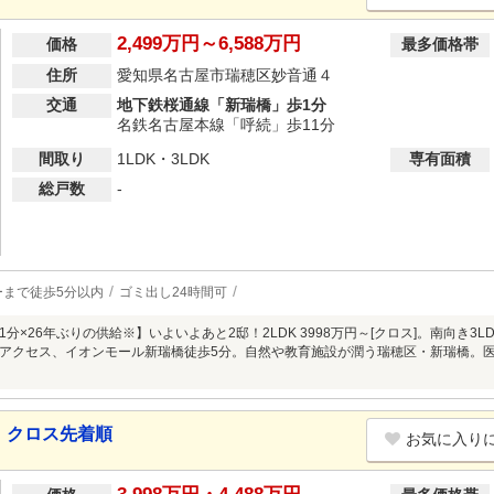
2,499万円～6,588万円
価格
最多価格帯
住所
愛知県名古屋市瑞穂区妙音通４
交通
地下鉄桜通線「新瑞橋」歩1分
名鉄名古屋本線「呼続」歩11分
間取り
1LDK・3LDK
専有面積
総戸数
-
ーまで徒歩5分以内
ゴミ出し24時間可
分×26年ぶりの供給※】いよいよあと2邸！2LDK 3998万円～[クロス]。南向き3LD
アクセス、イオンモール新瑞橋徒歩5分。自然や教育施設が潤う瑞穂区・新瑞橋。
 クロス先着順
お気に入り