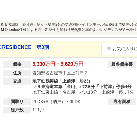
える＆名城線「妙音通」駅から徒歩2分の交通利便×イオンモール新瑞橋まで徒歩6
H-M Oriented仕様による高い断熱性も加わり光熱費効率のよいレジデンスが第一
RESIDENCE 第3期
お気に入り
5,330万円・5,620万円
価格
最多価格帯
住所
愛知県名古屋市中区上前津２
交通
地下鉄鶴舞線「上前津」歩2分
ＪＲ東海道本線「金山」バス6分「下前津」停歩4分
地下鉄東山線「名古屋」バス13分「上前津」停歩7分
間取り
2LDK+S（納戸）・3LDK
専有面積
総戸数
111戸