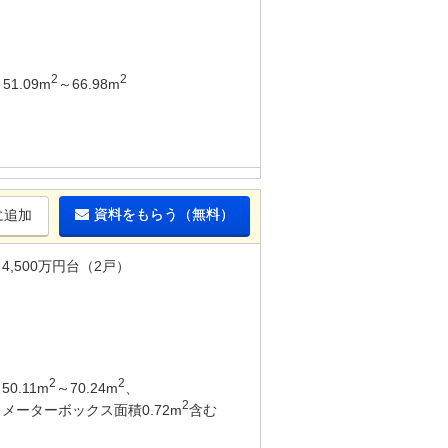
2
2
51.09m
～66.98m
資料をもらう（無料）
に追加
4,500万円台（2戸）
2
2
50.11m
～70.24m
、
2
メーターボックス面積0.72m
含む