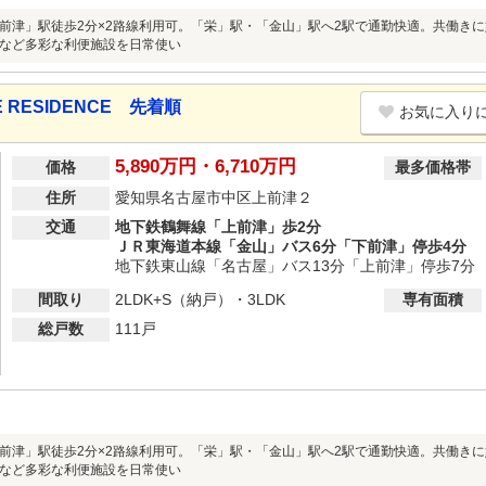
前津」駅徒歩2分×2路線利用可。「栄」駅・「金山」駅へ2駅で通勤快適。共働き
など多彩な利便施設を日常使い
 RESIDENCE 先着順
お気に入り
5,890万円・6,710万円
価格
最多価格帯
住所
愛知県名古屋市中区上前津２
交通
地下鉄鶴舞線「上前津」歩2分
ＪＲ東海道本線「金山」バス6分「下前津」停歩4分
地下鉄東山線「名古屋」バス13分「上前津」停歩7分
間取り
2LDK+S（納戸）・3LDK
専有面積
総戸数
111戸
前津」駅徒歩2分×2路線利用可。「栄」駅・「金山」駅へ2駅で通勤快適。共働き
など多彩な利便施設を日常使い