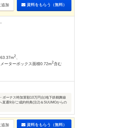
資料をもらう（無料）
に追加
-
2
63.37m
、
2
メーターボックス面積0.72m
含む
円・ボーナス時加算額10万円台)地下鉄鶴舞線
直通9分/ご成約特典(注2)＆SUUMOからの
資料をもらう（無料）
に追加