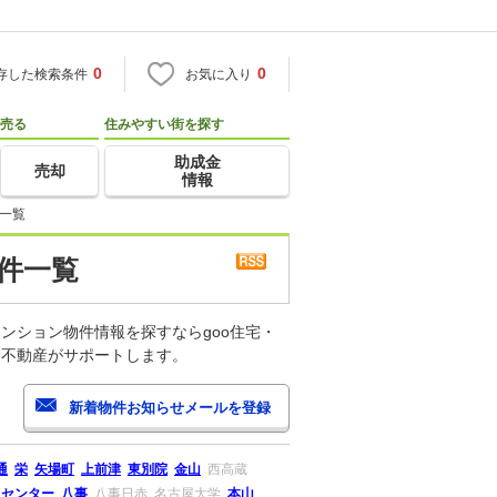
0
0
存した検索条件
お気に入り
売る
住みやすい街を探す
助成金
売却
情報
一覧
件一覧
ンション物件情報を探すならgoo住宅・
・不動産がサポートします。
通
栄
矢場町
上前津
東別院
金山
西高蔵
リセンター
八事
八事日赤
名古屋大学
本山