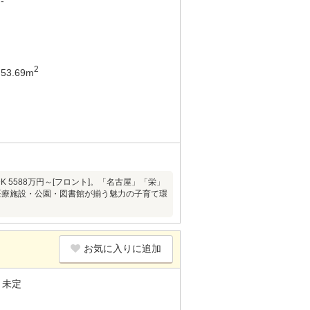
-
2
53.69m
K 5588万円～[フロント]。「名古屋」「栄」
医療施設・公園・図書館が揃う魅力の子育て環
お気に入りに追加
未定