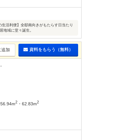
分の生活利便】全邸南向きがもたらす日当たり
種住居地域に堂々誕生。
資料をもらう（無料）
に追加
-
2
2
56.94m
・62.83m