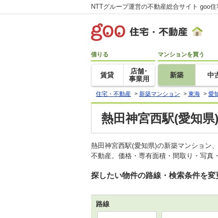
NTTグループ運営の不動産総合サイト goo
借りる
マンションを買う
店舗･
賃貸
新築
中
事業用
住宅・不動産
>
新築マンション
>
東海
>
愛
熱田神宮西駅(愛知県
熱田神宮西駅(愛知県)の新築マンション
不動産。価格・専有面積・間取り・写真・
探したい物件の路線・検索条件を変
路線