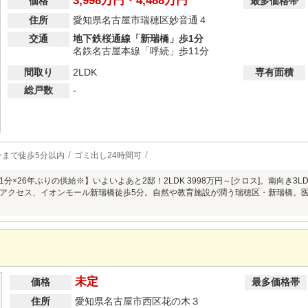
3,998万円・4,488万円
価格
最多価格帯
住所
愛知県名古屋市瑞穂区妙音通４
交通
地下鉄桜通線「新瑞橋」歩1分
名鉄名古屋本線「呼続」歩11分
間取り
2LDK
専有面積
総戸数
-
ーまで徒歩5分以内
ゴミ出し24時間可
分×26年ぶりの供給※】いよいよあと2邸！2LDK 3998万円～[クロス]。南向き3LD
アクセス、イオンモール新瑞橋徒歩5分。自然や教育施設が潤う瑞穂区・新瑞橋。
未定
価格
最多価格帯
住所
愛知県名古屋市西区花の木３