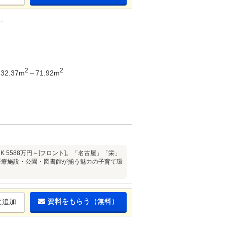
-
2
2
32.37m
～71.92m
K 5588万円～[フロント]。「名古屋」「栄」
医療施設・公園・図書館が揃う魅力の子育て環
資料をもらう（無料）
に追加