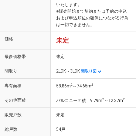
いたします。
※販売開始まで契約または予約の申込
および申込順位の確保につながる行為
は一切できません。
価格
未定
最多価格帯
未定
間取り
2LDK～3LDK
間取り図
名古屋市市政資料館（徒歩8分・約620m）
2
2
専有面積
58.86m
～74.65m
2
2
その他面積
バルコニー面積：9.79m
～12.37m
販売戸数
未定
総戸数
54戸