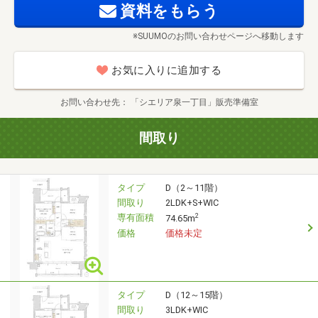
資料をもらう
※SUUMOのお問い合わせページへ移動します
お気に入りに追加する
お問い合わせ先
「シエリア泉一丁目」販売準備室
間取り
タイプ
D（2～11階）
間取り
2LDK+S+WIC
専有面積
2
74.65m
価格
価格未定
タイプ
D（12～15階）
間取り
3LDK+WIC