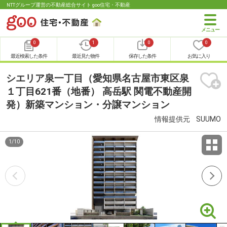
NTTグループ運営の不動産総合サイト goo住宅・不動産
0
1
0
0
最近検索した条件
最近見た物件
保存した条件
お気に入り
シエリア泉一丁目（愛知県名古屋市東区泉
１丁目621番（地番） 高岳駅 関電不動産開
発）新築マンション・分譲マンション
情報提供元
SUUMO
1
/
10