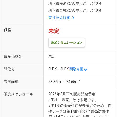
地下鉄桜通線/久屋大通 歩10分
地下鉄名城線/久屋大通 歩10分
乗り換え検索
価格
未定
返済シミュレーション
最多価格帯
未定
間取り
2LDK～3LDK
間取り図
2
2
専有面積
58.86m
～74.65m
販売スケジュール
2026年8月下旬販売開始予定
※価格・販売戸数は未定です。
※第1期の販売住戸が未確定のため、物
件データは第1期以降の全販売対象住