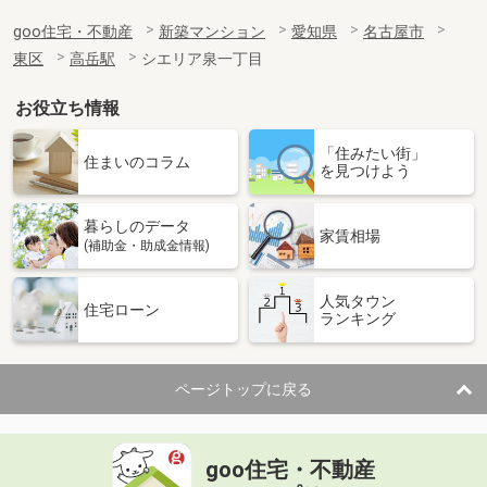
goo住宅・不動産
新築マンション
愛知県
名古屋市
東区
高岳駅
シエリア泉一丁目
お役立ち情報
「住みたい街」
住まいのコラム
を見つけよう
暮らしのデータ
家賃相場
(補助金・助成金情報)
人気タウン
住宅ローン
ランキング
ページトップに戻る
goo住宅・不動産