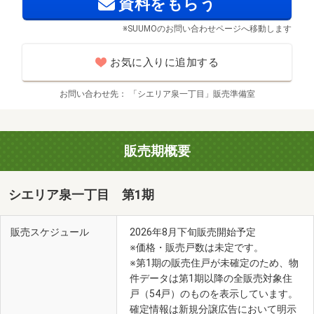
資料をもらう
ナゴヤ キッチュエビオ（徒歩9分・約720m）
※SUUMOのお問い合わせページへ移動します
お気に入りに追加する
お問い合わせ先
「シエリア泉一丁目」販売準備室
販売期概要
シエリア泉一丁目 第1期
販売スケジュール
2026年8月下旬販売開始予定
※価格・販売戸数は未定です。
名古屋城三之丸庭園（徒歩7分・約520m）
※第1期の販売住戸が未確定のため、物
件データは第1期以降の全販売対象住
戸（54戸）のものを表示しています。
確定情報は新規分譲広告において明示