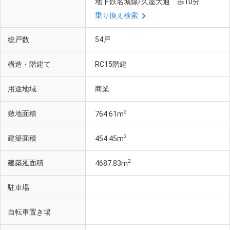
地下鉄名城線/久屋大通 歩10分
乗り換え検索
総戸数
54戸
構造・階建て
RC15階建
用途地域
商業
2
敷地面積
764.61m
2
建築面積
454.45m
2
建築延面積
4687.83m
駐車場
自転車置き場