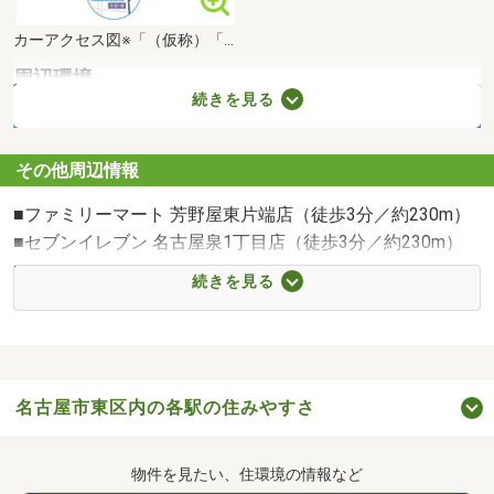
カーアクセス図※「（仮称）「栄」出入口」2028年度完成予定
周辺環境
続きを見る
その他周辺情報
■ファミリーマート 芳野屋東片端店（徒歩3分／約230m）
■セブンイレブン 名古屋泉1丁目店（徒歩3分／約230m）
■セブン-イレブン 名古屋高岳北店（徒歩4分／約250m）
続きを見る
■マルキ（徒歩4分／約260m）
名古屋市東区内の各駅の住みやすさ
中部電力 MIRAI TOWER（徒歩13分・約1030m）
物件を見たい、住環境の情報など