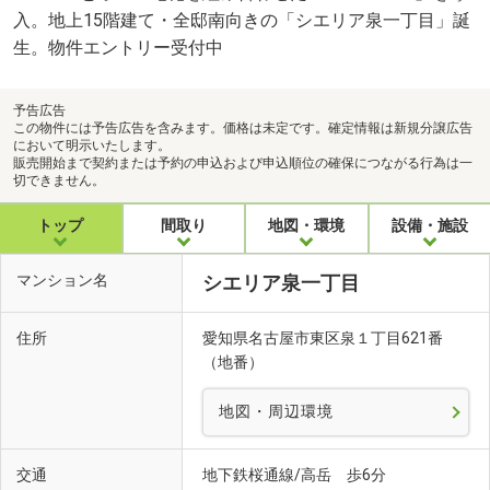
入。地上15階建て・全邸南向きの「シエリア泉一丁目」誕
生。物件エントリー受付中
予告広告
この物件には予告広告を含みます。価格は未定です。確定情報は新規分譲広告
において明示いたします。
販売開始まで契約または予約の申込および申込順位の確保につながる行為は一
切できません。
トップ
間取り
地図・環境
設備・施設
マンション名
シエリア泉一丁目
住所
愛知県名古屋市東区泉１丁目621番
（地番）
地図・周辺環境
交通
地下鉄桜通線/高岳 歩6分