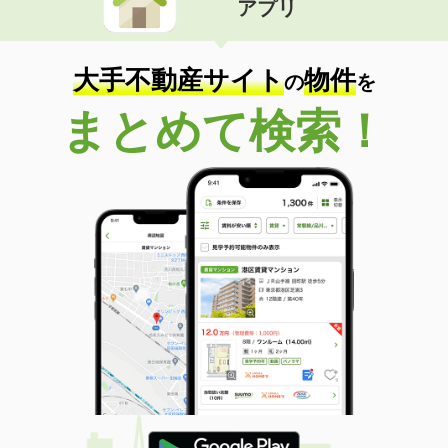
アプリ
大手不動産サイト
物件
の
を
まとめて検索！