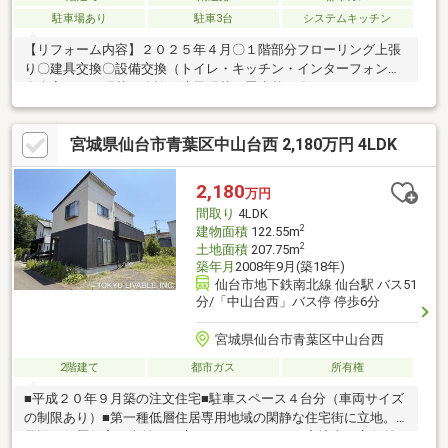
駐車場あり
駐車3台
システムキッチン
【リフォーム内容】２０２５年４月〇１階部分フローリング上張
り〇建具交換〇設備交換（トイレ・キッチン・インターフォン）
〇全室クロス張替え〇襖、障子張替、畳表替え〇ハウスクリーニ
ング２０２６年７月完了予定〇設備交換（浴室・洗面所）☆南道
路につき日当り良好☆閑静な住宅街☆各居室６帖以上☆ＬＤＫ１
宮城県仙台市青葉区中山台西 2,180万円 4LDK
６帖☆主寝室に、約３.０帖のウォークインクロゼット付☆駐車ス
ペース３台分
2,180
万円
間取り
4LDK
2
建物面積
122.55m
2
土地面積
207.75m
築年月
2008年9月(築18年)
仙台市地下鉄南北線 仙台駅 バス51
分/「中山台西」バス停 停歩6分
宮城県仙台市青葉区中山台西
2階建て
都市ガス
所有権
■平成２０年９月築の注文住宅■駐車スペース４台分（車両サイズ
の制限あり）■第一種低層住居専用地域の閑静な住宅街に立地。
周辺は低層住宅の街並みが広がっております。■宅地内は高低差