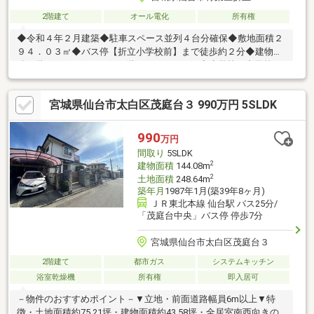
2階建て
オール電化
所有権
◆令和４年２月建築◆駐車スペース並列４台分確保◆敷地面積２
９４．０３㎡◆バス停【折立小学校前】まで徒歩約２分◆建物面
積１階：４８．０２㎡、２階：４２．２３㎡◆小学校、中学校、
幼稚園、保育園が徒歩10分圏内┃▼周辺施設
┗━━━━━━━━━━━━━━━━━━━●仙台市立折立小学
宮城県仙台市太白区茂庭台３ 990万円 5SLDK
校 4分 約300ｍ●仙台市立折立中学校 10分 約785ｍ●セブン
イレブン仙台折立店 12分 約960m●幼保連携型認定こども園折
立幼稚園・ナーサリールーム 8分 約610ｍ●仙台市折立保育
990
万円
所 8分 約610ｍ
間取り
5SLDK
2
建物面積
144.08m
2
土地面積
248.64m
築年月
1987年1月(築39年8ヶ月)
ＪＲ東北本線 仙台駅 バス25分/
「茂庭台中央」バス停 停歩7分
宮城県仙台市太白区茂庭台３
2階建て
都市ガス
システムキッチン
浴室乾燥機
所有権
即入居可
－物件のおすすめポイント－▼立地・前面道路幅員6m以上▼特
徴・土地面積約75.21坪・建物面積約43.58坪・全居室南西向きの