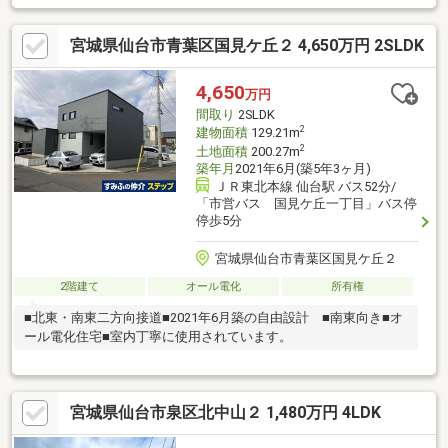
のないフラットな地形■中山台西は、落ち着いた住宅地が広がる
エリア■対象不動産は北西側幅員６ｍ道路に面するため、陽当り
宮城県仙台市青葉区国見ケ丘２ 4,650万円 2SLDK
良好
4,650
万円
間取り
2SLDK
2
建物面積
129.21m
2
土地面積
200.27m
築年月
2021年6月(築5年3ヶ月)
ＪＲ東北本線 仙台駅 バス52分/
「市営バス 国見ケ丘一丁目」バス停
停歩5分
宮城県仙台市青葉区国見ケ丘２
2階建て
オール電化
所有権
■北東・南東二方向接道■2021年6月築の自由設計 ■南東向き■オ
ール電化住宅■室内丁寧に使用されています。
宮城県仙台市泉区北中山２ 1,480万円 4LDK