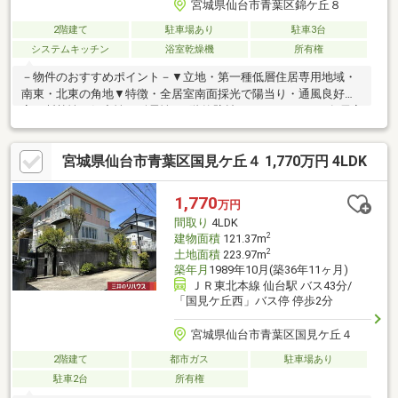
宮城県仙台市青葉区錦ケ丘８
2階建て
駐車場あり
駐車3台
システムキッチン
浴室乾燥機
所有権
－物件のおすすめポイント－▼立地・第一種低層住居専用地域・
南東・北東の角地▼特徴・全居室南面採光で陽当り・通風良好・
高い断熱性・気密性・耐震性・1階外壁材はレンガタイル・各居室
6帖以上の広さ・WIC・パントリー等、豊富な収納有・南側にバル
コニー・サンルーム・お庭を配置・敷地面積約107.42坪、駐車場3
宮城県仙台市青葉区国見ケ丘４ 1,770万円 4LDK
台分有(車種による)▼設備・食洗機・浴室乾燥機・複層ガラス・
CATV▼周辺環境・スーパーセンタートライアル錦ケ丘店 徒歩10
分(約730m)■ ご希望の住まい探しをお手伝いします
1,770
万円
━━━━━・・・物件の詳細・ご相談はお気軽にお問い合わせく
間取り
4LDK
ださい。
2
建物面積
121.37m
2
土地面積
223.97m
築年月
1989年10月(築36年11ヶ月)
ＪＲ東北本線 仙台駅 バス43分/
「国見ケ丘西」バス停 停歩2分
宮城県仙台市青葉区国見ケ丘４
2階建て
都市ガス
駐車場あり
駐車2台
所有権