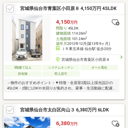
宮城県仙台市青葉区小田原８ 4,150万円 4SLDK
4,150
万円
間取り
4SLDK
2
建物面積
114.26m
2
土地面積
101.24m
築年月
2012年12月(築13年9ヶ月)
ＪＲ東北本線 仙台駅 徒歩20分
宮城県仙台市青葉区小田原８
3階建て以上
システムキッチン
オール電化
所有権
即入居可
－物件のおすすめポイント－▼特徴・全居室2面以上採光設計の
4SLDK・2階にLDKや水回りが集約され、家事・生活動線に配慮・
主寝室はゆとりある約10帖の広さ・3階にWIC付のフリースペース
を配置・南側にバルコニー付・駐車場は並列2台分有(車種によ
る)▼設備・IHクッキングヒーター・省エネ給湯器▼周辺環境・小
宮城県仙台市太白区向山３ 6,380万円 6LDK
田原青葉のまち公園 徒歩2分(約130m)・ウジエスーパー小田原店
徒歩4分(約300m)・セブンイレブン仙台小田原8丁目店 徒歩1分(約
30m)■ ご希望の住まい探しをお手伝いします ━━━━━・・・物
6,380
万円
件の詳細・ご相談はお気軽にお問い合わせください。