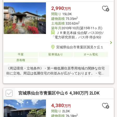
2,990
万円
間取り
1SLDK
2
建物面積
75.35m
2
土地面積
320.62m
築年月
2010年10月(築15年11ヶ月)
ＪＲ東北本線 仙台駅 バス33分/
「電力研究所前」バス停 停歩9分
宮城県仙台市青葉区国見ケ丘１
平屋
駐車場あり
オール電化
所有権
《周辺環境・立地条件》・第一種低層住居専用地域の閑静な住宅
街に立地。周辺は低層住宅の街並みが広がっております。・宅地
内は高低差のないフラットな地形です。《道路・方位等》・北
西・北東角地です。採光・通風に優れ、開放感ある立地条件で
す。《土地・建物の特徴》・敷地面積320.62m2（96.99坪）お庭
宮城県仙台市青葉区中山６ 4,380万円 2LDK
スペースが広く楽しめます。・平成22年10月築、人気の平家（注
文住宅）です。・LDKは約17.2帖あります。・書斎約3.5帖あり・
主寝室は約6.0帖に、納戸約２．０帖、トイレが接しています。・
4,380
万円
約6.1.帖相当のロフトがあります。
間取り
2LDK
2
建物面積
76.18m