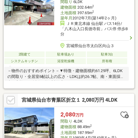
間取り
6LDK
2
建物面積
202.64m
2
土地面積
397.65m
築年月
2012年7月(築14年2ヶ月)
ＪＲ東北本線 仙台駅 バス14分/
「八木山入口長徳寺前」バス停 停歩8
分
宮城県仙台市太白区向山３
2階建て
駐車場あり
駐車3台
システムキッチン
浴室乾燥機
所有権
－物件のおすすめポイント－▼特徴・建物面積約61.29坪、6LDK
の間取り・全居室6帖以上の広さ・LDKは約26.7帖、南・東面採
光・家族との会話が弾む対面式キッチン、パントリー有・2階にミ
ニキッチン有・来客時にも役立つ続き間仕様の和室・土地面積約
120.28坪、駐車6台可能(車種による)▼設備・食洗機・浴室乾燥機
宮城県仙台市青葉区折立１ 2,080万円 4LDK
▼周辺環境・仙台市立向山小学校 徒歩3分(約230m)・向山中央公
園 徒歩3分(約200m)※容積率は道路幅員により160％に制限■ ご希
望の住まい探しをお手伝いします ━━━━━・・・物件の詳細・
2,080
万円
ご相談はお気軽にお問い合わせください。
間取り
4LDK
2
建物面積
88.49m
2
土地面積
187.99m
築年月
1983年4月(築43年5ヶ月)