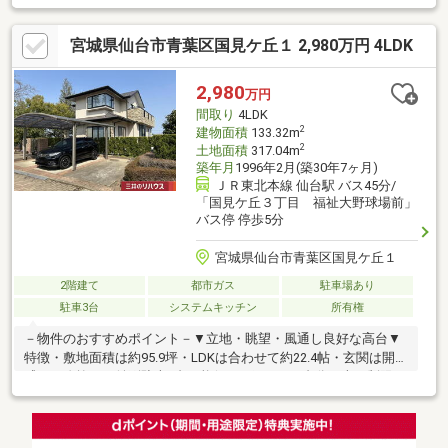
が広がっております。・宅地内は高低差のないフラットな地形で
す。・宅地が道路面より高いため、眺望良好、開放感もありま
宮城県仙台市青葉区国見ケ丘１ 2,980万円 4LDK
す。・西側は、緑道となっており開放感のある立地です。・国見
ケ丘は、落ち着いた住宅地が広がる高台のエリアです。《道路・
方位等》・対象不動産は南西側幅員8.0ｍ道路に面するため、陽当
2,980
万円
り良好です。
間取り
4LDK
2
建物面積
133.32m
2
土地面積
317.04m
築年月
1996年2月(築30年7ヶ月)
ＪＲ東北本線 仙台駅 バス45分/
「国見ケ丘３丁目 福祉大野球場前」
バス停 停歩5分
宮城県仙台市青葉区国見ケ丘１
2階建て
都市ガス
駐車場あり
駐車3台
システムキッチン
所有権
－物件のおすすめポイント－▼立地・眺望・風通し良好な高台▼
特徴・敷地面積は約95.9坪・LDKは合わせて約22.4帖・玄関は開放
感ある吹抜け・並列駐車3台可能(カーポートは2台分・車種制限
有)▼2020年8月外装リフォーム履歴・外壁・屋根塗装工事▼周辺
環境・COOP MIYAGI国見ヶ丘店 徒歩7分(約540m)・せせらぎの丘
公園 徒歩1分(約10m)※その他費用管理組合費1000円／年テレビ視