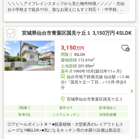
＼＼＼＼アイプレインスタッフから見た物件特徴／／／／・北仙
台小学校まで徒歩11分、急なお迎えにもすぐ対応！・中学校、ス
ーパー、郵便局も徒歩圏内！・５SLDKで間取変更可！未来の選択
肢まで広がる家。・19帖の大きなリビング。ソファーやダイニン
グセットを置いても圧迫感なし！i-Plainには、住まいに関わる専
宮城県仙台市青葉区国見ケ丘１ 3,150万円 4SLDK
門家が在籍しております。自社に在籍しております資格を持つ専
門家が、お家の話、デザイン・オプションの話、購入までの手続
きやお金の話、購入後の保険の話、補助金の話を丁寧にお伝え致
3,150
万円
します。「購入まで」だけではなく「購入後のサポート」のお付
間取り
4SLDK
き合いも大切にしております！
2
建物面積
112.61m
2
土地面積
201.85m
築年月
1993年10月(築32年11ヶ月)
仙台市地下鉄南北線 仙台駅 バス46
分/「国見ケ丘一丁目」バス停 停歩5
分
宮城県仙台市青葉区国見ケ丘１
2階建て
都市ガス
駐車場あり
駐車3台
システムキッチン
浴室乾燥機
◎アピールポイント☆＊■観葉植物・大型家具のレイアウトもス
ムーズな18帖LDK♪■気になるキッチン等の水廻り設備は新品交換
済み！■初期費用も抑えらるリビングには年中快適な大型エアコ