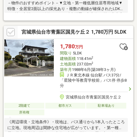
－物件のおすすめポイント－▼立地・第一種低層住居専用地域▼
特徴・全居室2面以上の採光あり・複数の動線が確保されたLDK約
16.2帖・客間などに活用しやすい独立配置の和室約8.0帖・主寝室
約10.0帖は収納量の多いクローゼット付・駐車2台可能(車種によ
る)▼設備・TVモニタ付インターホン・シャッター雨戸▼周辺環
宮城県仙台市青葉区国見ケ丘２ 1,780万円 5LDK
境・仙台市立吉成小学校 徒歩7分(約500m)・仙台市立吉成中学校
徒歩2分(約160m)・国見ケ丘四丁目公園 徒歩5分(約360m)■ ご希望
の住まい探しをお手伝いします ━━━━━・・・物件の詳細・ご
1,780
万円
相談はお気軽にお問い合わせください。
間取り
5LDK
2
建物面積
118.41m
2
土地面積
237.02m
築年月
1988年6月(築38年3ヶ月)
ＪＲ東北本線 仙台駅 バス37分/
「星陵中等教育学校前」バス停 停歩8
分
宮城県仙台市青葉区国見ケ丘２
2階建て
都市ガス
駐車場あり
所有権
《周辺環境・立地条件》・現地は、バス通りから1本入ったところ
に立地。現地周辺は閑静な住宅地が広がっています。・第一種低
層住居専用地域の閑静な住宅街に立地。周辺は低層住宅の街並み