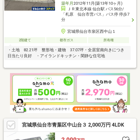
築年月
2012年11月(築13年10ヶ月)
ＪＲ東北本線 仙台駅 バス56分/
「札原 仙台市営バス」バス停 停歩7
分
宮城県仙台市泉区西中山１
2階建て
都市ガス
所有権
・土地 82.21坪 整形地・建物 37.07坪・全居室南向きにつき
日当たり良好 ・アイランドキッチン・閑静な住宅地
宮城県仙台市青葉区中山台３ 2,000万円 4LDK
2,000