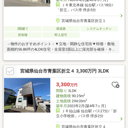
ＪＲ東北本線 仙台駅 バス18分/
「折立」バス停 停歩5分
宮城県仙台市青葉区折立１
2階建て
南道路
システムキッチン
所有権
即入居可
－物件のおすすめポイント－▼立地・閑静な住宅街▼特徴・敷地
面積約56.86坪の4LDK住宅・全居室2面以上に採光部を確保・キッ
チンは作業に集中できる独立型、勝手口・床下収納付・各洋室・
和室に収納を設置・玄関の近くに約6帖和室が独立配置、客間等に
も利用可能・洗面室は2WAY仕様、生活・家事動線・北側に坪庭が
宮城県仙台市青葉区折立４ 3,300万円 3LDK
あり、開放感と落ち着きを演出▼設備・複層ガラス・IHクッキン
グヒーター・ハイバックタイプの洗面台・TVモニタ付インターホ
ン・温水洗浄便座付トイレ■ ご希望の住まい探しをお手伝いしま
3,300
万円
す ━━━━━・・・物件の詳細・ご相談はお気軽にお問い合わせ
間取り
3LDK
ください。
2
建物面積
90.25m
2
土地面積
294.03m
築年月
2022年2月(築4年7ヶ月)
ＪＲ仙山線 仙台駅 バス27分/「折
立小学校前」バス停 停歩2分
宮城県仙台市青葉区折立４