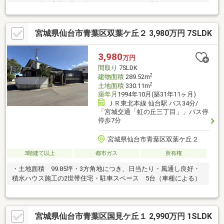
ルデッキ有・家族が顔を合わせやすいリビング階段・スペースを
有効活用しやすい壁付キッチン・パントリー他、各洋室に収納
有・主寝室約7.5帖にサンルームが隣接・土地面積約75.63坪▼設
宮城県仙台市青葉区双葉ケ丘２ 3,980万円 7SLDK
備・食洗機・浴室乾燥機・Low-E複層ガラス▼周辺環境・ウジエ
スーパー中山店 徒歩4分(約310m)・中山不動公園 徒歩2分(約
150m)■ ご希望の住まい探しをお手伝いします ━━━━━・・・
3,980
万円
物件の詳細・ご相談はお気軽にお問い合わせください。
間取り
7SLDK
2
建物面積
289.52m
2
土地面積
330.11m
築年月
1994年10月(築31年11ヶ月)
ＪＲ東北本線 仙台駅 バス34分/
「宮城交通「虹の丘三丁目」」バス停
停歩7分
宮城県仙台市青葉区双葉ケ丘２
3階建て以上
都市ガス
所有権
・土地面積 99.85坪・3方角地につき、日当たり・風通し良好・
積水ハウス施工の2世帯住宅・駐車スペース 5台（車種による）
宮城県仙台市青葉区国見ケ丘１ 2,990万円 1SLDK