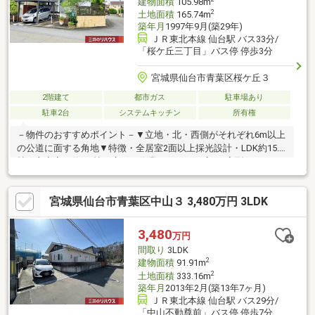
建物面積
105.98m
2
土地面積
165.74m
築年月
1997年9月(築29年)
ＪＲ東北本線 仙台駅 バス33分/
「桜ケ丘三丁目」バス停 停歩3分
宮城県仙台市青葉区桜ケ丘３
2階建て
都市ガス
駐車場あり
駐車2台
システムキッチン
所有権
－物件のおすすめポイント－▼立地・北・西側がそれぞれ6m以上
の公道に面する角地▼特徴・全居室2面以上採光設計・LDK約15.2
帖、主寝室は約9.1帖の広さ・作業スペースの広いL字型キッチ
ン・各洋室や和室等の収納ほか、小屋裏収納を設置・南側にバル
コニーを配置・駐車2台可(車種による)、うち1台はカーポート付
宮城県仙台市青葉区中山３ 3,480万円 3LDK
▼設備・各階にトイレがあり、ゆとりをもって使用可▼周辺環
境・みやぎ生協桜ヶ丘店 徒歩8分(約580m)・仙台市立桜丘小学校
徒歩8分(約610m)■ ご希望の住まい探しをお手伝いします
3,480
万円
━━━━━・・・物件の詳細・ご相談はお気軽にお問い合わせく
間取り
3LDK
ださい。
2
建物面積
91.91m
2
土地面積
333.16m
築年月
2013年2月(築13年7ヶ月)
ＪＲ東北本線 仙台駅 バス29分/
「中山不動尊前」バス停 停歩7分