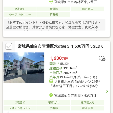
宮城県仙台市若林区東八番丁
2階建て
南道路
都市ガス
ルーフバルコニー
所有権
《おすすめポイント》・都心近接でも、私道ならではの静けさ・
全居室収納付き、片付けが習慣になる家・浴室に窓、夜の入浴も
こもらない快適さ・16帖リビングダイニングキッチンで、食事と
くつろぎを分けられる・3口コンロと食洗機、平日の家事が軽快・
2016年築、設備も間取りも今どき仕様・トイレ2ヶ所で、朝の身
宮城県仙台市青葉区水の森３ 1,630万円 5SLDK
支度が重ならない《周辺環境》・みやぎ生協 新寺店徒歩6分・仙
台駅徒歩16分《ご予約・ご案内について》お仕事終わりや、ご出
勤前などの早朝・夜間の営業時間外でもあなたのご要望に合わせ
1,630
万円
て、ご対応させて頂きます！
間取り
5SLDK
2
建物面積
133.16m
2
土地面積
286.61m
築年月
1989年12月(築36年9ヶ月)
ＪＲ東北本線 仙台駅 バス21分/
「水の森三丁目」バス停 停歩5分
宮城県仙台市青葉区水の森３
2階建て
都市ガス
駐車場あり
システムキッチン
所有権
即入居可