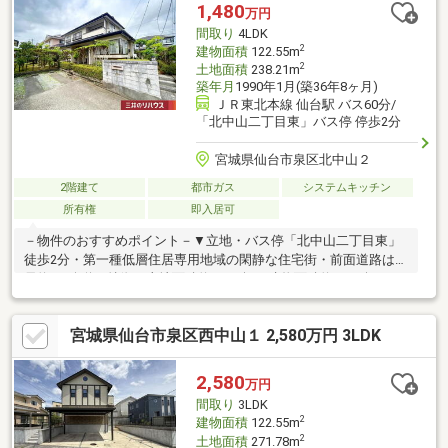
1,480
万円
間取り
4LDK
2
建物面積
122.55m
2
土地面積
238.21m
築年月
1990年1月(築36年8ヶ月)
ＪＲ東北本線 仙台駅 バス60分/
「北中山二丁目東」バス停 停歩2分
宮城県仙台市泉区北中山２
2階建て
都市ガス
システムキッチン
所有権
即入居可
－物件のおすすめポイント－▼立地・バス停「北中山二丁目東」
徒歩2分・第一種低層住居専用地域の閑静な住宅街・前面道路は幅
員約6m公道▼特徴・土地面積約72.05坪、建物面積約37.07坪・3
面採光のLDKは約16.2帖・キッチンは家事動線良好な2WAY・全居
室に収納スペースを確保・南向きのバルコニー・1階にも居室があ
宮城県仙台市泉区西中山１ 2,580万円 3LDK
り、将来は平屋感覚での生活も可能・各階にトイレを配置・駐車
スペース有(車種制限有)▼周辺環境・北中山二丁目公園 徒歩5分
(約360m)■ ご希望の住まい探しをお手伝いします
2,580
万円
━━━━━・・・物件の詳細・ご相談はお気軽にお問い合わせく
間取り
3LDK
ださい。
2
建物面積
122.55m
2
土地面積
271.78m