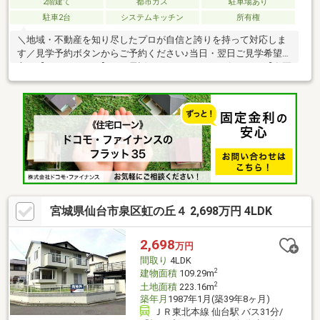
2階建て
都市ガス
駐車場あり
駐車2台
システムキッチン
所有権
＼地域・不動産を知り尽したプロが自信と誇りを持って対応しま
す／見学予約ボタンからご予約ください♪当日・翌日ご見学希望の
方は【0120-12-2684】へお電話いただくとスムーズです♪＼【泉区
虹の丘4丁目】の魅力／・経済的な都市ガス住宅・敷地広々約67
坪・南西角地・みやぎ生協虹の丘店 徒歩6分・セブンイレブン仙
台虹の丘店 徒歩6分・虹の丘保育園 徒歩11分・駐車が苦手な
方に嬉しい前面約6.2ｍ道路に面した住まい・駐車スペース2台・
全居室6帖以上のゆったりとした間取り※現況と相違する場合は現
況優先とします。
宮城県仙台市泉区虹の丘４ 2,698万円 4LDK
2,698
万円
間取り
4LDK
2
建物面積
109.29m
2
土地面積
223.16m
築年月
1987年1月(築39年8ヶ月)
ＪＲ東北本線 仙台駅 バス31分/