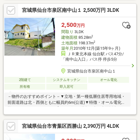
なっているため、道路からの視線が気になりづらく、陽当たりも
宮城県仙台市泉区南中山１ 2,500万円 3LDK
確保されています。・１階には和室が3部屋あり、そのうち一間が
約10帖あるため、1階で生活が完結できる間取りです。・敷地南
西側にはお庭がございます。・3台分の駐車スペースがございま
2,500
万円
す。(車種による)
間取り
3LDK
2
建物面積
85.28m
2
土地面積
198.37m
築年月
2010年12月(築15年9ヶ月)
ＪＲ東北本線 仙台駅 バス47分/
「南中山入口」バス停 停歩5分
宮城県仙台市泉区南中山１
2階建て
システムキッチン
オール電化
所有権
即入居可
－物件のおすすめポイント－▼立地・第一種低層住居専用地域・
前面道路は北・西側ともに幅員約6m(公道)▼特徴・オール電化仕
様・コミュニケーションを育むリビング階段・南・東面採光のリ
ビングダイニング・窓がある壁付キッチン、背面カウンター付・
各洋室、玄関ホールに収納スペース有・土地面積約60坪・即引渡
宮城県仙台市青葉区西勝山 2,390万円 4LDK
し可能(残金精算後)▼設備・複層ガラス・エコキュート▼周辺環
境・南中山一丁目公園 徒歩3分(約180m)・イオン仙台中山店 徒歩
11分(約810m)■ ご希望の住まい探しをお手伝いします