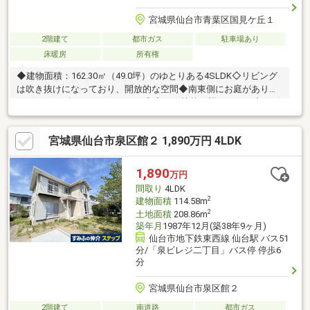
宮城県仙台市青葉区国見ケ丘１
2階建て
都市ガス
駐車場あり
床暖房
所有権
◆建物面積：162.30㎡（49.0坪）のゆとりある4SLDK◇リビング
は吹き抜けになっており、開放的な空間◆南東側にお庭があり、
リビング・ダイニングおよび 和室から植栽を望めます。◇リビ
ング・ダイニング・キッチン・洗面室には床暖房有◆約5.3帖の
広々としたキッチンに、収納力豊富なカップボード有◇各居室6.0
宮城県仙台市泉区館２ 1,890万円 4LDK
帖以上確保◆各居室収納の他、階段下収納や2階に納戸も有り、
収納豊富◇洗面室にサウナ有◆第一種低層住居専用地域の閑静な
住宅街に立地◇駐車縦列2台可能（※車種による制限有）◆南西側
1,890
万円
幅員約6.0mの公道に面す◇広々としたお庭には、家庭菜園ができ
間取り
4LDK
るスペースやテラスも有
2
建物面積
114.58m
2
土地面積
208.86m
築年月
1987年12月(築38年9ヶ月)
仙台市地下鉄東西線 仙台駅 バス51
分/「泉ビレジ二丁目」バス停 停歩6
分
宮城県仙台市泉区館２
2階建て
南道路
都市ガス