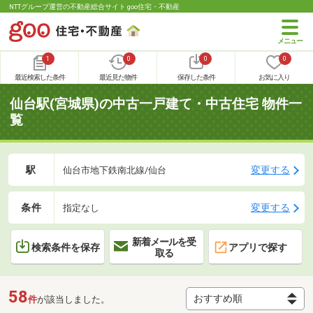
NTTグループ運営の不動産総合サイト goo住宅・不動産
1
0
0
0
最近検索した条件
最近見た物件
保存した条件
お気に入り
仙台駅(宮城県)の中古一戸建て・中古住宅 物件一
覧
駅
変更する
仙台市地下鉄南北線/仙台
条件
変更する
指定なし
新着メールを受
検索条件を保存
アプリで探す
取る
58
件
が該当しました。