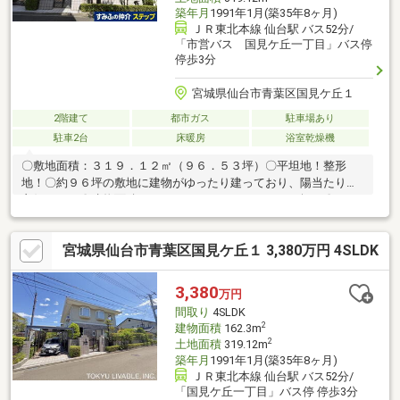
築年月
1991年1月(築35年8ヶ月)
ＪＲ東北本線 仙台駅 バス52分/
「市営バス 国見ケ丘一丁目」バス停
停歩3分
宮城県仙台市青葉区国見ケ丘１
2階建て
都市ガス
駐車場あり
駐車2台
床暖房
浴室乾燥機
〇敷地面積：３１９．１２㎡（９６．５３坪）〇平坦地！整形
地！〇約９６坪の敷地に建物がゆったり建っており、陽当たりは
良好です。〇建物面積：１６２．３０㎡（４９．０９坪）〇４Ｌ
ＤＫ＋納戸〇ＬＤ合計約２２．０帖の広々としたスペースで、
リビング部分は、開放的な吹抜となっています。〇心と体をリフ
宮城県仙台市青葉区国見ケ丘１ 3,380万円 4SLDK
レッシュするサウナ付〇リビング、ダイニング、キッチン、洗面
室に床暖房が備わっています。〇突然の雨も安心なインナーバル
コニーになっています。
3,380
万円
間取り
4SLDK
2
建物面積
162.3m
2
土地面積
319.12m
築年月
1991年1月(築35年8ヶ月)
ＪＲ東北本線 仙台駅 バス52分/
「国見ケ丘一丁目」バス停 停歩3分