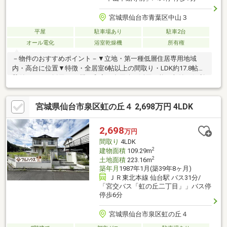
宮城県仙台市青葉区中山３
平屋
駐車場あり
駐車2台
オール電化
浴室乾燥機
所有権
－物件のおすすめポイント－▼立地・第一種低層住居専用地域
内・高台に位置▼特徴・全居室6帖以上の間取り・LDK約17.8帖、
壁付キッチン採用・LD横の和室は多用途に活用可能・収納に便利
なWICを設置・季節物など集約可能な屋根裏収納有・南東側に庭
があり、日照・通風良好・駐車2台可能(車種制限有)・前面道路幅
宮城県仙台市泉区虹の丘４ 2,698万円 4LDK
員は約6mにつき、車の出入りが比較的スムーズ▼周辺環境・月急
山公園 徒歩4分(約300m)※駐車可能車種に関しましてはお問い合わ
せください■ ご希望の住まい探しをお手伝いします
2,698
万円
━━━━━・・・物件の詳細・ご相談はお気軽にお問い合わせく
間取り
4LDK
ださい。
2
建物面積
109.29m
2
土地面積
223.16m
築年月
1987年1月(築39年8ヶ月)
ＪＲ東北本線 仙台駅 バス31分/
「宮交バス「虹の丘二丁目」」バス停
停歩6分
宮城県仙台市泉区虹の丘４