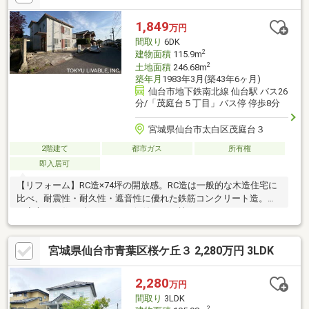
1,849
万円
間取り
6DK
2
建物面積
115.9m
2
土地面積
246.68m
築年月
1983年3月(築43年6ヶ月)
仙台市地下鉄南北線 仙台駅 バス26
分/「茂庭台５丁目」バス停 停歩8分
宮城県仙台市太白区茂庭台３
2階建て
都市ガス
所有権
即入居可
【リフォーム】RC造×74坪の開放感。RC造は一般的な木造住宅に
比べ、耐震性・耐久性・遮音性に優れた鉄筋コンクリート造。長
く安心して住み続けられる、価値ある一棟です。フルリフォーム
で快適に再生！2026年6月末にリフォームが完了予定。キッチ
ン・バス・トイレ等の水回りを一新！玄関ドア、クロス張替え、
宮城県仙台市青葉区桜ケ丘３ 2,280万円 3LDK
フローリング交換、ブレーカ交換、インターフォン交換、給湯器
交換！リフォーム完成前でも、現地見学のご相談を承っておりま
す。ぜひお気軽にお問い合わせください
2,280
万円
間取り
3LDK
2