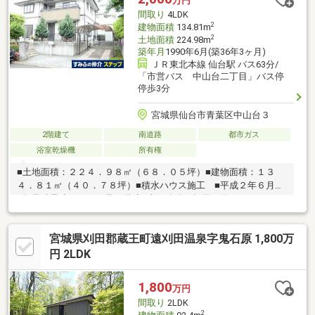
万円
間取り
4LDK
2
建物面積
134.81m
2
土地面積
224.98m
築年月
1990年6月(築36年3ヶ月)
ＪＲ東北本線 仙台駅 バス63分/
「市営バス 中山台二丁目」バス停
停歩3分
宮城県仙台市青葉区中山台３
2階建て
南道路
都市ガス
浴室乾燥機
所有権
■土地面積：２２４．９８㎡（６８．０５坪）■建物面積：１３
４．８１㎡（４０．７８坪）■積水ハウス施工 ■平成２年６月築
■軽量鉄骨造スレート葺２階建■南側公道（幅員：約６．０ｍ）に
面する■駐車場：２台（車種によります）２０１４年９月 暖房
機能付浴室換気乾燥機設置２０１５年６月 フェンス（外構）交
宮城県刈田郡蔵王町遠刈田温泉字鬼石原 1,800万
換２０１６年５月 洗面化粧台交換２０２０年６月 屋根（重
葺）、雨樋交換
円 2LDK
1,800
万円
間取り
2LDK
2