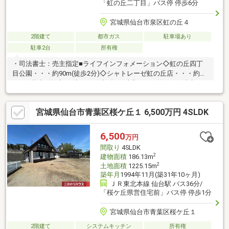
「虹の丘二丁目」バス停 停歩6分
宮城県仙台市泉区虹の丘４
2階建て
都市ガス
駐車場あり
駐車2台
所有権
・司法書士：売主指定■ライフインフォメーション◇虹の丘四丁
目公園・・・約90m(徒歩2分)◇シャトレーゼ虹の丘店・・・約
400m(徒歩5分)◇セブンイレブン虹の丘店・・・約450m(徒歩6
分)◇コインランドリー・・・約450m(約6分)■リフォーム内容
(2025年5月完工)＜1F＞全室クロス張替、和室：畳入替、障子・襖
宮城県仙台市青葉区桜ケ丘１ 6,500万円 4SLDK
張替、システムキッチン・シャワートイレ・浴槽入替、換気扇入
替、各所フロアスイッチ入替、LDKフローリング張替 ＜2F＞全
室クロス張替、和室：畳入替、クッションフロア張替 ＜1F・2F
6,500
万円
＞フロアタイル増し張り、各所ダウンライト取付、クリーニン
間取り
4SLDK
グ、白蟻消毒 ＜外装＞屋根…
2
建物面積
186.13m
2
土地面積
1225.15m
築年月
1994年11月(築31年10ヶ月)
ＪＲ東北本線 仙台駅 バス36分/
「桜ケ丘県営住宅前」バス停 停歩1分
宮城県仙台市青葉区桜ケ丘１
2階建て
システムキッチン
所有権