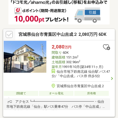
聴(ジェイコム利用エリア)1100円(税込)／月■ ご希望の住まい探し
をお手伝いします ━━━━━・・・物件の詳細・ご相談はお気軽
にお問い合わせください。
宮城県仙台市青葉区中山吉成２ 2,080万円 6DK
2,080
万円
間取り
6DK
2
建物面積
151.2m
2
土地面積
302.96m
築年月
1991年10月(築34年11ヶ月)
仙台市地下鉄南北線 仙台駅 バス47
分/「中山吉成」バス停 停歩5分
宮城県仙台市青葉区中山吉成２
2階建て
オール電化
所有権
┏□ アクセス┗┻━━━━━━━━━━━━━━━━━・仙台
市地下鉄南北線「仙台」駅バス乗車47分 バス停「中山吉成」停
まで徒歩約5分┏□ 不動産の特徴
┗┻━━━━━━━━━━━━━━━━━・宅盤が道路より高く