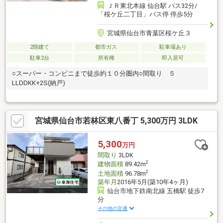
ＪＲ東北本線 仙台駅 バス32分/
「桜ケ丘二丁目」バス停 停歩5分
宮城県仙台市青葉区桜ケ丘３
2階建て
都市ガス
駐車場あり
駐車2台
所有権
即入居可
○スーパー・コンビニまで徒歩約１０分圏内○間取り ５
LLDDKK+2S(納戸)
宮城県仙台市若林区東八番丁 5,300万円 3LDK
5,300
万円
間取り
3LDK
2
建物面積
89.42m
2
土地面積
96.78m
築年月
2016年5月(築10年4ヶ月)
仙台市地下鉄南北線 五橋駅 徒歩7
分
その他の交通