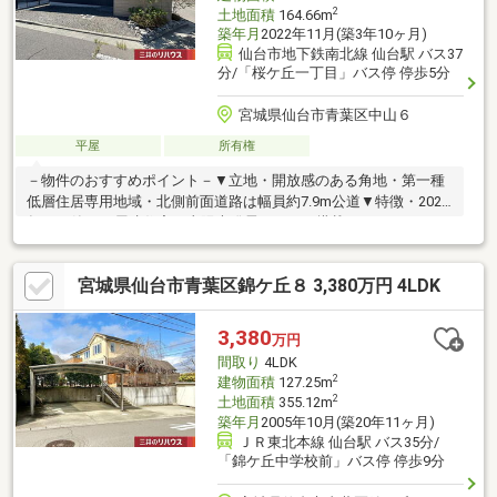
2
土地面積
164.66m
築年月
2022年11月(築3年10ヶ月)
仙台市地下鉄南北線 仙台駅 バス37
分/「桜ケ丘一丁目」バス停 停歩5分
宮城県仙台市青葉区中山６
平屋
所有権
－物件のおすすめポイント－▼立地・開放感のある角地・第一種
低層住居専用地域・北側前面道路は幅員約7.9m公道▼特徴・2022
年11月築の平屋建住宅・太陽光発電システム搭載・2LDKから
3LDKへ間取り変更可能(別途要費用)・LDK約16.5帖は南・東の2面
採光・会話が弾む対面式キッチン・通り抜け可能なファミリーク
宮城県仙台市青葉区錦ケ丘８ 3,380万円 4LDK
ローゼット等、室内随所に収納を設置▼設備・複層ガラス・TVモ
ニタ付インターホン▼周辺環境・ウジエスーパー中山店 徒歩6分
(約470m)■ ご希望の住まい探しをお手伝いします
3,380
万円
━━━━━・・・物件の詳細・ご相談はお気軽にお問い合わせく
間取り
4LDK
ださい。
2
建物面積
127.25m
2
土地面積
355.12m
築年月
2005年10月(築20年11ヶ月)
ＪＲ東北本線 仙台駅 バス35分/
「錦ケ丘中学校前」バス停 停歩9分