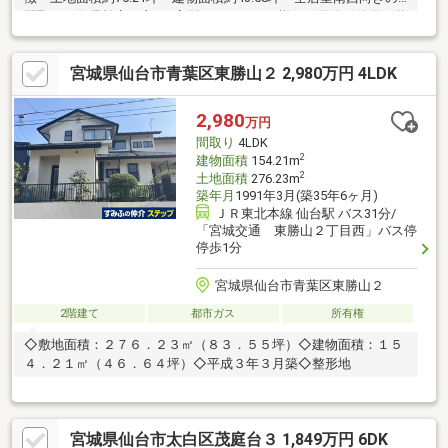
間取り・作業効率が良いL字型のキッチン・様々な用途で使用可能
な続き間の和室有・室内随所に収納を確保・2024年12月給湯器交
換・洋室3室に面するバルコニー・屋根付駐車場有(車種制限有)▼
宮城県仙台市青葉区東勝山２ 2,980万円 4LDK
設備・浴室乾燥機・CATV▼周辺環境・スーパー「ヤマザワ茂庭
台」徒歩8分(約600m)・仙台市立茂庭小学校 徒歩4分(約290m)■ ご
希望の住まい探しをお手伝いします ━━━━━・・・物件の詳
2,980
万円
細・ご相談はお気軽にお問い合わせください。
間取り
4LDK
2
建物面積
154.21m
2
土地面積
276.23m
築年月
1991年3月(築35年6ヶ月)
ＪＲ東北本線 仙台駅 バス31分/
「宮城交通 東勝山２丁目西」バス停
停歩1分
宮城県仙台市青葉区東勝山２
2階建て
都市ガス
所有権
◇敷地面積：２７６．２３㎡（８３．５５坪）◇建物面積：１５
４．２１㎡（４６．６４坪）◇平成３年３月築◇整形地
宮城県仙台市太白区茂庭台３ 1,849万円 6DK