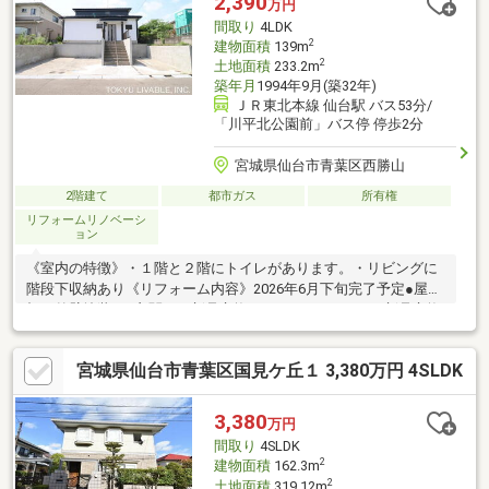
2,390
万円
━━━━━・・・物件の詳細・ご相談はお気軽にお問い合わせく
間取り
4LDK
ださい。
2
建物面積
139m
2
土地面積
233.2m
築年月
1994年9月(築32年)
ＪＲ東北本線 仙台駅 バス53分/
「川平北公園前」バス停 停歩2分
宮城県仙台市青葉区西勝山
2階建て
都市ガス
所有権
リフォームリノベーシ
ョン
《室内の特徴》・１階と２階にトイレがあります。・リビングに
階段下収納あり《リフォーム内容》2026年6月下旬完了予定●屋
根・外壁塗装 ●玄関ドア新品交換 ●システムキッチン新品交換
（食洗機付き）●ユニットバス新品交換（換気乾燥暖房機付
き） ●洗面化粧台新品交換●トイレ１階・２階新品交換 ●フロ
宮城県仙台市青葉区国見ケ丘１ 3,380万円 4SLDK
ーリング上張り ●壁・天井クロス張替え●畳表替え ●襖・障子
張替え ●モニター付インターホン新設 ●郵便ポスト新設●建具
ドアノブ交換 ●各居室の吸気口交換 ●ハウスクリーニング ●
3,380
万円
全室ＬＥＤ照明器具新設 他※既存住宅瑕疵保険加入予定※防蟻工
間取り
4SLDK
事実施予定
2
建物面積
162.3m
2
土地面積
319.12m