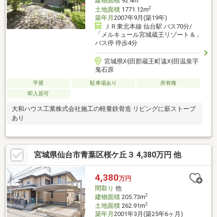
建物面積
92.4m
2
土地面積
1771.12m
築年月
2007年9月(築19年)
ＪＲ東北本線 仙台駅 バス70分/
「メルキュール宮城蔵王リゾート＆」
バス停 停歩4分
宮城県刈田郡蔵王町遠刈田温泉字
鬼石原
平屋
駐車場あり
所有権
即入居可
大和ハウス工業株式会社施工の軽量鉄骨造 リビングに薪ストーブ
あり
宮城県仙台市青葉区桜ケ丘３ 4,380万円 他
4,380
万円
間取り
他
2
建物面積
205.73m
2
土地面積
262.91m
築年月
2001年3月(築25年6ヶ月)