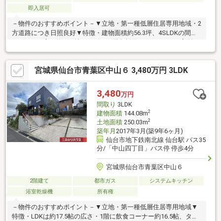
即入居可
－物件のおすすめポイント－▼立地・第一種低層住居専用地域・2
方道路につき日照良好▼特徴・建物面積約56.3坪、4SLDKの間取
り・LDKは広さ約29.2帖、リビング階段採用・キッチンはL字型の
対面式、ランドリールームが隣接・ウッドデッキ付の南庭有・駐
車12台可能(車種による)▼周辺環境・COOP MIYAGI桜ケ丘店 徒歩6
宮城県仙台市青葉区中山６ 3,480万円 3LDK
分(約470m)※別途私道持分有東側、地積:77平米、共有持分:36分の
4東側、地積:7.98平米、共有持分:8分の2■ ご希望の住まい探しを
お手伝いします ━━━━━・・・物件の詳細・ご相談はお気軽に
3,480
万円
お問い合わせください。
間取り
3LDK
2
建物面積
144.08m
2
土地面積
250.03m
築年月
2017年3月(築9年6ヶ月)
仙台市地下鉄南北線 仙台駅 バス35
分/「中山四丁目」バス停 停歩4分
宮城県仙台市青葉区中山６
2階建て
都市ガス
システムキッチン
浴室乾燥機
所有権
－物件のおすすめポイント－▼立地・第一種低層住居専用地域▼
特徴・LDKは約17.5帖の広さ・1階に飲食コーナー約16.5帖、タイ