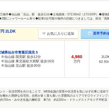
物件◆仙山線「北山」駅 徒歩11分◆土地面積：572.00m2（173.03坪）◆建物面積
◆2階にシャワールーム有り◆駐車2台可能※物件の詳細につきましては、担当「髙
円 2LDK
見学予約
お気に入りに追加
宮城県仙台市青葉区国見５
4,980
ＪＲ仙山線 国見駅 徒歩12分
2LD
ＪＲ仙山線 東北福祉大前駅 徒歩16分
万円
62.93
ＪＲ仙山線 北山駅 徒歩30分
ント・生活空間を分けることで、WEB会議の背景や生活音を気にせず仕事に没頭
を離れた閑静な住宅街。自然が多く落ち着いた雰囲気のエリアです◎ライフインフ
 約750ｍ・みやぎ生協八幡町店 車7分 約2200ｍ・ドラッグストアモリ子平町店 