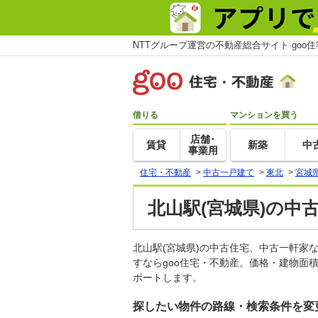
NTTグループ運営の不動産総合サイト goo
借りる
マンションを買う
店舗･
賃貸
新築
中
事業用
住宅・不動産
>
中古一戸建て
>
東北
>
宮城
北山駅(宮城県)の中
北山駅(宮城県)の中古住宅、中古一軒
すならgoo住宅・不動産。価格・建物面
ポートします。
探したい物件の路線・検索条件を変