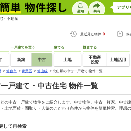
住宅・不動産
0
最近見た物件
保
一戸建てを買う
建てる
投資する
不動産
古
新築
中古
土地
土地活用
投資
県
>
仙台市
>
青葉区
>
仙山線
>
北山駅の中古一戸建て 物件一覧
古一戸建て・中古住宅 物件一覧
家などの中古一戸建て物件をご紹介します。中古物件、中古一軒家、中古
積・土地面積・間取り・人気のこだわり条件から物件を簡単検索。理想の
更して再検索