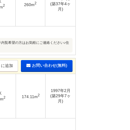
K
2
(築37年4ヶ
260m
2
1m
月)
あり内覧希望の方はお気軽にご連絡ください♪住
お問い合わせ(無料)
りに追加
1997年2月
K
2
(築29年7ヶ
174.11m
2
9m
月)