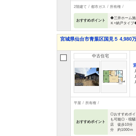
2階建て
都市ガス
所有権
◆三井ホーム施工
おすすめポイント
Ｋ+納戸タイプ
宮城県仙台市青葉区国見５ 4,980万
中古住宅
平屋
所有権
◎おすすめポイ
も可能◎・喧騒
おすすめポイント
店 徒歩10分
分 約1000ｍ