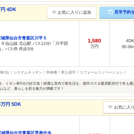
円 4DK
見学予約
お気に入りに追加
宮城県仙台市青葉区川平５
1,580
4DK
ＪＲ仙山線 北山駅 バス12分/「川平団
万円
90.06
地」バス停 停歩3分
車2台
システムキッチン
所有権
即入居可
リフォームリノベーション
分、イオン車5分の好立地！綺麗な室内で新生活を。都市ガス＆暖房配管付で冬も
ムなど、暮らしを彩る魅力が満載です！
万円 5DK
お気に入
宮城県仙台市青葉区荒巻中央