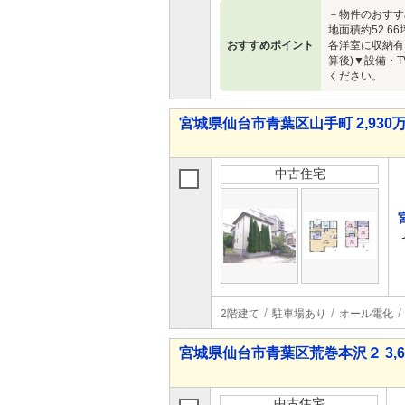
－物件のおすす
地面積約52.
おすすめポイント
各洋室に収納有
算後)▼設備・
ください。
宮城県仙台市青葉区山手町 2,930万
中古住宅
2階建て
駐車場あり
オール電化
宮城県仙台市青葉区荒巻本沢２ 3,68
中古住宅