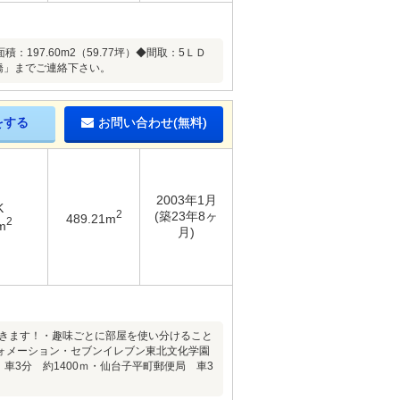
：197.60m2（59.77坪）◆間取：5ＬＤ
橋」までご連絡下さい。
をする
お問い合わせ(無料)
2003年1月
K
2
(築23年8ヶ
489.21m
2
m
月)
できます！・趣味ごとに部屋を使い分けること
ォメーション・セブンイレブン東北文化学園
車3分 約1400ｍ・仙台子平町郵便局 車3