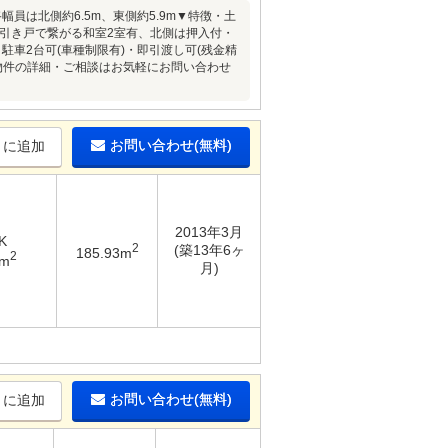
は北側約6.5m、東側約5.9m▼特徴・土
好・引き戸で繋がる和室2室有、北側は押入付・
車2台可(車種制限有)・即引渡し可(残金精
・物件の詳細・ご相談はお気軽にお問い合わせ
お問い合わせ(無料)
りに追加
2013年3月
K
2
(築13年6ヶ
185.93m
2
7m
月)
お問い合わせ(無料)
りに追加