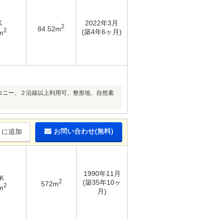
K
2022年3月
2
84.52m
2
(築4年6ヶ月)
m
ルコニー、２沿線以上利用可、整形地、自然素
お問い合わせ(無料)
りに追加
1990年11月
K
2
(築35年10ヶ
572m
2
m
月)