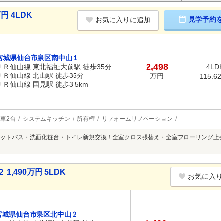
円 4LDK
見学予約
お気に入りに追加
宮城県仙台市泉区南中山１
2,498
ＪＲ仙山線 東北福祉大前駅 徒歩35分
4LD
ＪＲ仙山線 北山駅 徒歩35分
万円
115.6
ＪＲ仙山線 国見駅 徒歩3.5km
車2台
システムキッチン
所有権
リフォームリノベーション
ットバス・洗面化粧台・トイレ新規交換！全室クロス張替え・全室フローリング上
,490万円 5LDK
お気に入
宮城県仙台市泉区北中山２