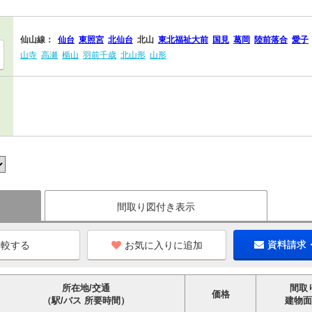
仙山線：
仙台
東照宮
北仙台
北山
東北福祉大前
国見
葛岡
陸前落合
愛子
山寺
高瀬
楯山
羽前千歳
北山形
山形
間取り図付き表示
お気に入りに追加
資料請求
所在地/交通
間取
価格
（駅/バス 所要時間）
建物面