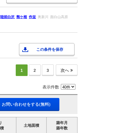
陸前白沢
熊ケ根
作並
奥新川
面白山高原
この条件を保存
1
2
3
次へ
表示件数
・お問い合わせをする(無料)
り
築年月
土地面積
積
築年数