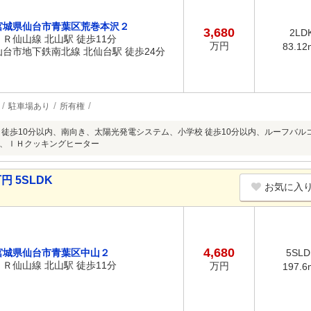
宮城県仙台市青葉区荒巻本沢２
3,680
2LD
ＪＲ仙山線 北山駅 徒歩11分
万円
83.12
仙台市地下鉄南北線 北仙台駅 徒歩24分
駐車場あり
所有権
 徒歩10分以内、南向き、太陽光発電システム、小学校 徒歩10分以内、ルーフバ
、ＩＨクッキングヒーター
円 5SLDK
お気に入
4,680
宮城県仙台市青葉区中山２
5SLD
ＪＲ仙山線 北山駅 徒歩11分
万円
197.6