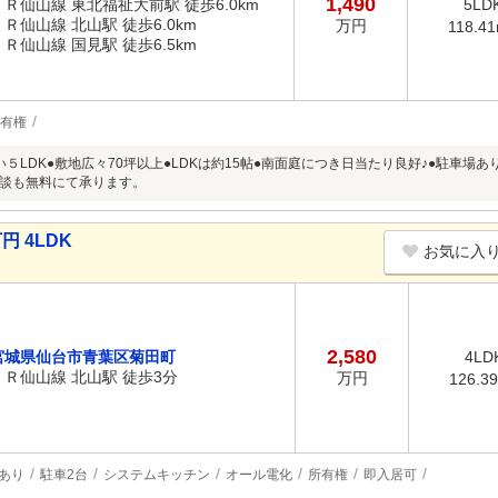
1,490
ＪＲ仙山線 東北福祉大前駅 徒歩6.0km
5LD
ＪＲ仙山線 北山駅 徒歩6.0km
万円
118.4
ＪＲ仙山線 国見駅 徒歩6.5km
有権
い５LDK●敷地広々70坪以上●LDKは約15帖●南面庭につき日当たり良好♪●駐車場
談も無料にて承ります。
円 4LDK
お気に入
2,580
宮城県仙台市青葉区菊田町
4LD
ＪＲ仙山線 北山駅 徒歩3分
万円
126.3
あり
駐車2台
システムキッチン
オール電化
所有権
即入居可