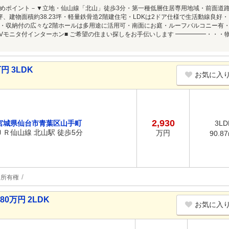
めポイント－▼立地・仙山線「北山」徒歩3分・第一種低層住居専用地域・前面道路幅員
66坪、建物面積約38.23坪・軽量鉄骨造2階建住宅・LDKは2ドア仕様で生活動線良
・収納付の広々な2階ホールは多用途に活用可・南面にお庭・ルーフバルコニー有・駐
TVモニタ付インターホン■ ご希望の住まい探しをお手伝いします ━━━━━・・
円 3LDK
お気に入
2,930
宮城県仙台市青葉区山手町
3LD
ＪＲ仙山線 北山駅 徒歩5分
万円
90.8
所有権
0万円 2LDK
お気に入