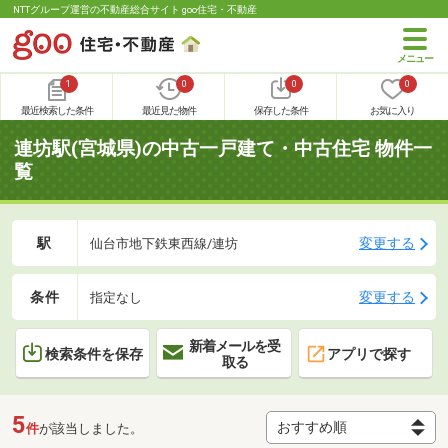
NTTグループ運営の不動産総合サイト goo住宅・不動産
1
0
0
0
最近検索した条件
最近見た物件
保存した条件
お気に入り
連坊駅(宮城県)の中古一戸建て・中古住宅 物件一
覧
駅
変更する
仙台市地下鉄東西線/連坊
条件
変更する
指定なし
新着メールを受
検索条件を保存
アプリで探す
取る
5
件
が該当しました。