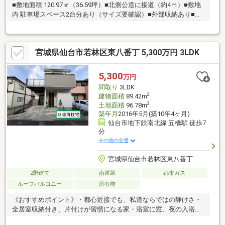
■敷地面積 120.97㎡（36.59坪）■北側公道に接道（約4ｍ）■敷地
内 駐車場スペース2台分あり（サイズ要確認）■外部収納あり■建
物面積 100.46㎡（30.38坪）■4ＬＤＫ+小屋裏収納付 収納が充実
した間取り■全居室南向き、日当たり良好■キッチンコンロ交換済
（2025年10月）■1Ｆトイレ本体交換（2025年10月）■2Ｆトイレ
宮城県仙台市若林区東八番丁 5,300万円 3LDK
ウォシュレット交換（2025年10月）■1Ｆリビングエアコン（2023
年製）■2Ｆ洋室エアコン（2017年製）■内覧ご希望の際はセルコ
ホームまでお問合せください。
5,300
万円
間取り
3LDK
2
建物面積
89.42m
2
土地面積
96.78m
築年月
2016年5月(築10年4ヶ月)
仙台市地下鉄南北線 五橋駅 徒歩7
分
その他の交通
宮城県仙台市若林区東八番丁
2階建て
南道路
都市ガス
ルーフバルコニー
所有権
《おすすめポイント》・都心近接でも、私道ならではの静けさ・
全居室収納付き、片付けが習慣になる家・浴室に窓、夜の入浴も
こもらない快適さ・16帖リビングダイニングキッチンで、食事と