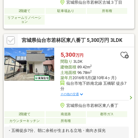
宮城県仙台市若林区古城３丁目
2階建て
駐車場あり
所有権
リフォームリノベーシ
ョン
宮城県仙台市若林区東八番丁 5,300万円 3LDK
5,300
万円
間取り
3LDK
2
建物面積
89.42m
2
土地面積
96.78m
築年月
2016年5月(築10年4ヶ月)
仙台市地下鉄南北線 五橋駅 徒歩7
分
その他の交通
宮城県仙台市若林区東八番丁
2階建て
南道路
都市ガス
カウンターキッチン
所有権
・五橋徒歩7分、朝に余裕が生まれる立地・南向き採光