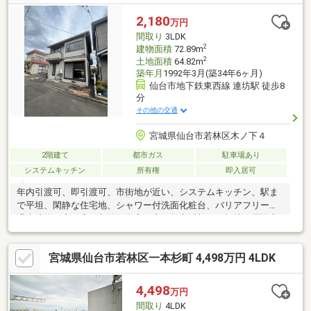
ｍ)◇ココカラファイン五橋店 徒歩8分(580ｍ)◇みやぎ生協 新
寺店 徒歩11分(848ｍ)◇ヨドバシ仙台ビル 徒歩16分(1276ｍ)
2,180
万円
間取り
3LDK
2
建物面積
72.89m
2
土地面積
64.82m
築年月
1992年3月(築34年6ヶ月)
仙台市地下鉄東西線 連坊駅 徒歩8
分
その他の交通
宮城県仙台市若林区木ノ下４
2階建て
都市ガス
駐車場あり
システムキッチン
所有権
即入居可
年内引渡可、即引渡可、市街地が近い、システムキッチン、駅ま
で平坦、閑静な住宅地、シャワー付洗面化粧台、バリアフリー、
温水洗浄便座、床下収納、浴室に窓、都市近郊、平坦地、周辺交
通量少なめ
宮城県仙台市若林区一本杉町 4,498万円 4LDK
4,498
万円
間取り
4LDK