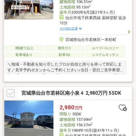
2
建物面積
106.51m
2
土地面積
95.13m
築年月
2005年6月(築21年3ヶ月)
仙台市地下鉄東西線 薬師堂駅 徒歩
12分
その他の交通
宮城県仙台市若林区一本杉町
3階建て以上
都市ガス
ルーフバルコニー
駐車場あり
駐車3台
システムキッチン
＼地域・不動産を知り尽したプロが自信と誇りを持って対応しま
す／見学予約ボタンからご予約ください♪当日・翌日ご見学希望の
方は【0120-12-2684】へお電話いただくとスムーズです♪＼【若林
区一本杉町】の魅力／・地下鉄東西線「薬師堂」駅徒歩12分・南
小泉小学校徒歩3分・南小泉中学校徒歩5分・ヨークベニマル遠見
宮城県仙台市若林区南小泉４ 2,980万円 5SDK
塚店徒歩3分・2沿線利用可・駐車スペース4台・全居室フローリ
ング仕様・全居室6帖以上のゆったりとした間取り・家族の集まる
LDKは広々約17.4帖・広々ルーフバルコニー※現況：空家※私道持
2,980
万円
分有：49.58㎡×1/10※現況と相違する場合は現況優先とします。
間取り
5SDK
2
建物面積
157.69m
2
土地面積
156.37m
築年月
1984年10月(築41年11ヶ月)
仙台市地下鉄東西線 薬師堂駅 徒歩