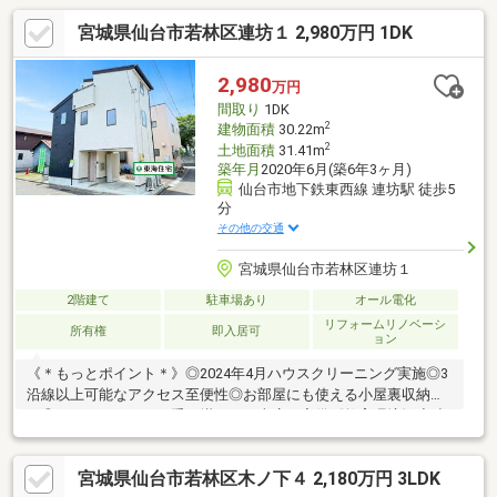
宮城県仙台市若林区連坊１ 2,980万円 1DK
2,980
万円
間取り
1DK
2
建物面積
30.22m
2
土地面積
31.41m
築年月
2020年6月(築6年3ヶ月)
仙台市地下鉄東西線 連坊駅 徒歩5
分
その他の交通
宮城県仙台市若林区連坊１
2階建て
駐車場あり
オール電化
リフォームリノベーシ
所有権
即入居可
ョン
《＊もっとポイント＊》◎2024年4月ハウスクリーニング実施◎3
沿線以上可能なアクセス至便性◎お部屋にも使える小屋裏収納付
き◎メンテンナンスに手を掛けない車庫を完備《教育環境》◇連
坊小路小学校 徒歩1分(60ｍ)◇東華中学校 徒歩16分(1200ｍ)◇
穀町保育園 徒歩6分(451ｍ)《周辺環境》◇セブンイレブン 仙台
宮城県仙台市若林区木ノ下４ 2,180万円 3LDK
連坊1丁目店 徒歩2分(123ｍ)◇仙台連坊郵便局 徒歩8分(580