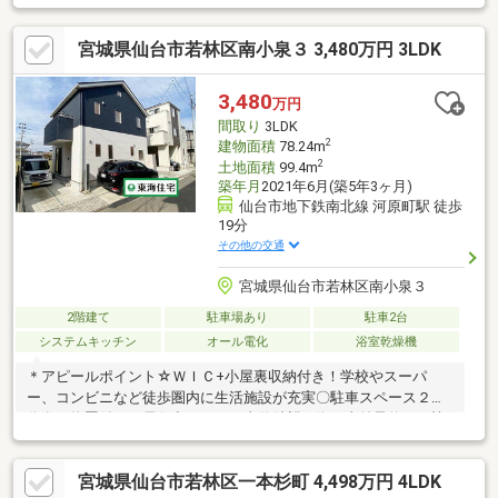
くつろぎを分けられる・3口コンロと食洗機、平日の家事が軽快・
2016年築、設備も間取りも今どき仕様・トイレ2ヶ所で、朝の身
宮城県仙台市若林区南小泉３ 3,480万円 3LDK
支度が重ならない《周辺環境》・みやぎ生協 新寺店徒歩6分・仙
台駅徒歩16分《ご予約・ご案内について》お仕事終わりや、ご出
勤前などの早朝・夜間の営業時間外でもあなたのご要望に合わせ
3,480
万円
て、ご対応させて頂きます！
間取り
3LDK
2
建物面積
78.24m
2
土地面積
99.4m
築年月
2021年6月(築5年3ヶ月)
仙台市地下鉄南北線 河原町駅 徒歩
19分
その他の交通
宮城県仙台市若林区南小泉３
2階建て
駐車場あり
駐車2台
システムキッチン
オール電化
浴室乾燥機
＊アピールポイント☆ＷＩＣ+小屋裏収納付き！学校やスーパ
ー、コンビニなど徒歩圏内に生活施設が充実〇駐車スペース２台
分有。物置付き！居住中につき、内覧希望の際は事前予約にご協
力をお願いいたします。＊ライフインフォメーション☆古城小学
校：徒歩10分南小泉中学校：徒歩9分ヨークベニマル遠見塚店：
宮城県仙台市若林区一本杉町 4,498万円 4LDK
車約4分＊購入サポート情報☆お客様のご希望・弊社おすすめの