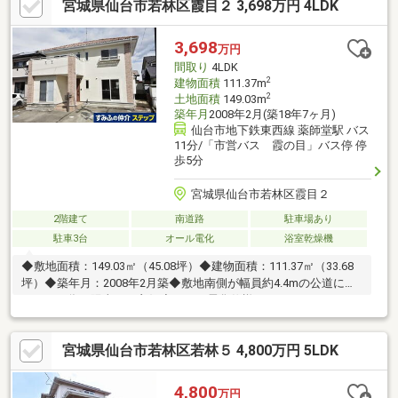
宮城県仙台市若林区霞目２ 3,698万円 4LDK
能・浴室乾燥機▼周辺環境・スーパー「みやぎ生協荒井店」徒歩6
分(約480m)※その他売買対象面積 隅切り部分 約0.78平米(持分2分
の1)■ ご希望の住まい探しをお手伝いします ━━━━━・・・物
3,698
万円
件の詳細・ご相談はお気軽にお問い合わせください。
間取り
4LDK
2
建物面積
111.37m
2
土地面積
149.03m
築年月
2008年2月(築18年7ヶ月)
仙台市地下鉄東西線 薬師堂駅 バス
11分/「市営バス 霞の目」バス停 停
歩5分
宮城県仙台市若林区霞目２
2階建て
南道路
駐車場あり
駐車3台
オール電化
浴室乾燥機
◆敷地面積：149.03㎡（45.08坪）◆建物面積：111.37㎡（33.68
坪）◆築年月：2008年2月築◆敷地南側が幅員約4.4mの公道に面
している為、陽当たり良好◆オール電化仕様（エコキュート・IH
クッキングヒーター設置）◆間取り：4LDK◆LDK：明るい陽射し
が降り注ぐ南側に面した約17.0帖のLDKは、家族がリラックスで
宮城県仙台市若林区若林５ 4,800万円 5LDK
きる居心地の良い空間です。◆1階和室：LDKと独立した空間の
為、親戚や友人が来訪した際の客間として、また、将来の寝室と
して活用できます。◆2階洋室：各洋室全てが南側に面してお
4,800
万円