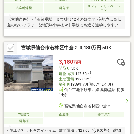
リフォームリノベーシ
浴室乾燥機
所有権
ョン
《立地条件》○「薬師堂駅」まで徒歩12分の好立地○宅地内は高低
差のないフラットな地形○小学校や中学校にも近く通学しやすい
エリア《特徴》○LDKは約17.4帖○全居室6.0帖以上確保○2階リビン
グにつき周囲からの視線が気になりません○浴室暖房換気乾燥
機、オートバス機能付の浴室○温水洗浄機能付トイレ○屋上はルー
宮城県仙台市若林区中倉２ 3,180万円 5DK
フバルコニー○4台分のカースペース（水栓付）《リフォーム内容
（2025年6月完工済）》○全室クロス張替（壁・天井）○全室フロ
ーリング張替○システムキッチン交換○浴室・洗面化粧台交換○ト
3,180
万円
イレ交換○内装建具交換
間取り
5DK
2
建物面積
147.62m
2
土地面積
129.03m
築年月
1989年7月(築37年2ヶ月)
仙台市地下鉄東西線 薬師堂駅 徒歩
14分
宮城県仙台市若林区中倉２
2階建て
南道路
都市ガス
所有権
○施工会社：セキスイハイム○敷地面積：129.03㎡(39.03坪)／建物