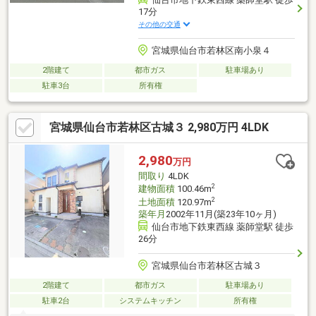
17分
その他の交通
宮城県仙台市若林区南小泉４
2階建て
都市ガス
駐車場あり
駐車3台
所有権
宮城県仙台市若林区古城３ 2,980万円 4LDK
2,980
万円
間取り
4LDK
2
建物面積
100.46m
2
土地面積
120.97m
築年月
2002年11月(築23年10ヶ月)
仙台市地下鉄東西線 薬師堂駅 徒歩
26分
宮城県仙台市若林区古城３
2階建て
都市ガス
駐車場あり
駐車2台
システムキッチン
所有権