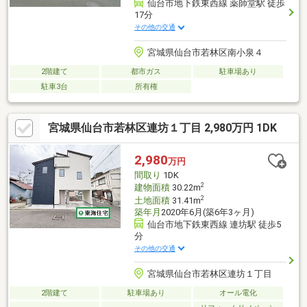
仙台市地下鉄東西線 薬師堂駅 徒歩
17分
その他の交通
宮城県仙台市若林区南小泉４
2階建て
都市ガス
駐車場あり
駐車3台
所有権
宮城県仙台市若林区連坊１丁目 2,980万円 1DK
2,980
万円
間取り
1DK
2
建物面積
30.22m
2
土地面積
31.41m
築年月
2020年6月(築6年3ヶ月)
仙台市地下鉄東西線 連坊駅 徒歩5
分
その他の交通
宮城県仙台市若林区連坊１丁目
2階建て
駐車場あり
オール電化