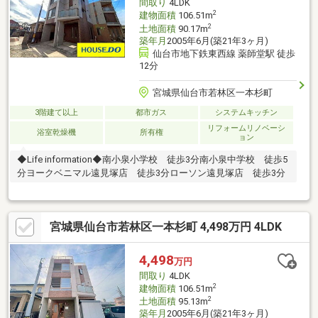
間取り
4LDK
2
建物面積
106.51m
2
土地面積
90.17m
築年月
2005年6月(築21年3ヶ月)
仙台市地下鉄東西線 薬師堂駅 徒歩
12分
宮城県仙台市若林区一本杉町
3階建て以上
都市ガス
システムキッチン
リフォームリノベーシ
浴室乾燥機
所有権
ョン
◆Life information◆南小泉小学校 徒歩3分南小泉中学校 徒歩5
分ヨークベニマル遠見塚店 徒歩3分ローソン遠見塚店 徒歩3分
宮城県仙台市若林区一本杉町 4,498万円 4LDK
4,498
万円
間取り
4LDK
2
建物面積
106.51m
2
土地面積
95.13m
築年月
2005年6月(築21年3ヶ月)