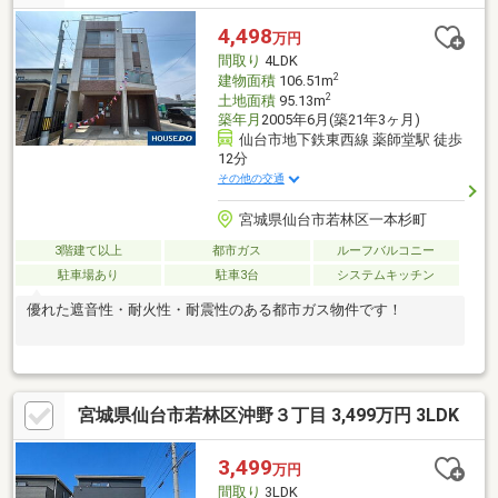
金融機関での住宅ローン事前審査を行えます（無料）既存ローン
がある方や借入金額の目安が知りたい人もお気軽にご相談下さい♪
4,498
万円
間取り
4LDK
2
建物面積
106.51m
2
土地面積
95.13m
築年月
2005年6月(築21年3ヶ月)
仙台市地下鉄東西線 薬師堂駅 徒歩
12分
その他の交通
宮城県仙台市若林区一本杉町
3階建て以上
都市ガス
ルーフバルコニー
駐車場あり
駐車3台
システムキッチン
優れた遮音性・耐火性・耐震性のある都市ガス物件です！
宮城県仙台市若林区沖野３丁目 3,499万円 3LDK
3,499
万円
間取り
3LDK