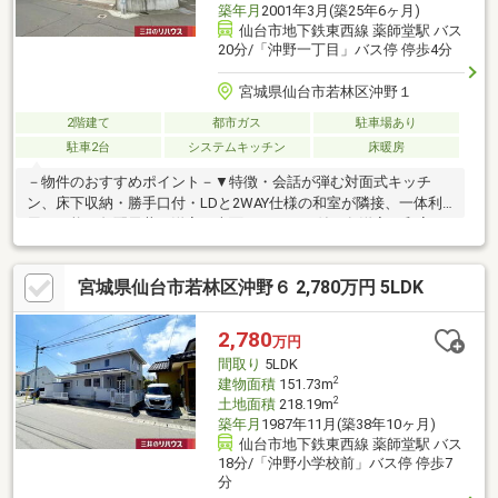
築年月
2001年3月(築25年6ヶ月)
仙台市地下鉄東西線 薬師堂駅 バス
20分/「沖野一丁目」バス停 停歩4分
宮城県仙台市若林区沖野１
2階建て
都市ガス
駐車場あり
駐車2台
システムキッチン
床暖房
－物件のおすすめポイント－▼特徴・会話が弾む対面式キッチ
ン、床下収納・勝手口付・LDと2WAY仕様の和室が隣接、一体利
用も可能・勾配天井の洋室は南面バルコニー付・各洋室・和室・
廊下に収納有・駐車2台可能(車種による)・2018年給湯器交換・
2021年1・2階トイレ交換▼設備・床暖房・食洗機・IHコンロ▼周
宮城県仙台市若林区沖野６ 2,780万円 5LDK
辺環境・仙台市立沖野小学校 徒歩10分(約800m)・仙台市立沖野中
学校 徒歩7分(約500m)・沖野一丁目南公園 徒歩4分(約260m)■ ご
希望の住まい探しをお手伝いします ━━━━━・・・物件の詳
2,780
万円
細・ご相談はお気軽にお問い合わせください。
間取り
5LDK
2
建物面積
151.73m
2
土地面積
218.19m
築年月
1987年11月(築38年10ヶ月)
仙台市地下鉄東西線 薬師堂駅 バス
18分/「沖野小学校前」バス停 停歩7
分