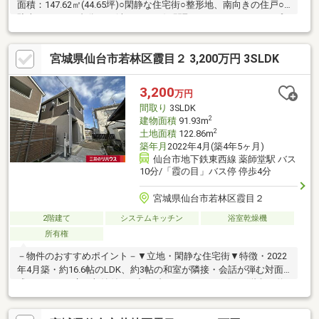
面積：147.62㎡(44.65坪)○閑静な住宅街○整形地、南向きの住戸○
駐車スペース2台分あり(車種による)○間取り：5DKリフォームプ
ランのご要望ございましたら、お気軽にお問い合わせください。
宮城県仙台市若林区霞目２ 3,200万円 3SLDK
3,200
万円
間取り
3SLDK
2
建物面積
91.93m
2
土地面積
122.86m
築年月
2022年4月(築4年5ヶ月)
仙台市地下鉄東西線 薬師堂駅 バス
10分/「霞の目」バス停 停歩4分
宮城県仙台市若林区霞目２
2階建て
システムキッチン
浴室乾燥機
所有権
－物件のおすすめポイント－▼立地・閑静な住宅街▼特徴・2022
年4月築・約16.6帖のLDK、約3帖の和室が隣接・会話が弾む対面
式キッチン、床下収納付・お顔を合わせやすいリビング階段・約
10.9帖の納戸は窓・収納付、多目的に利用可・全居室に収納有・
洋室2室にまたがる南向きインナーバルコニー▼設備・追い焚き機