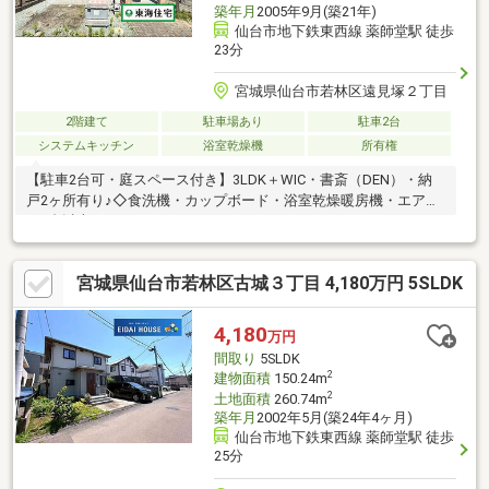
築年月
2005年9月(築21年)
仙台市地下鉄東西線 薬師堂駅 徒歩
23分
宮城県仙台市若林区遠見塚２丁目
2階建て
駐車場あり
駐車2台
システムキッチン
浴室乾燥機
所有権
【駐車2台可・庭スペース付き】3LDK＋WIC・書斎（DEN）・納
戸2ヶ所有り♪◇食洗機・カップボード・浴室乾燥暖房機・エアコ
ン2台以上
宮城県仙台市若林区古城３丁目 4,180万円 5SLDK
4,180
万円
間取り
5SLDK
2
建物面積
150.24m
2
土地面積
260.74m
築年月
2002年5月(築24年4ヶ月)
仙台市地下鉄東西線 薬師堂駅 徒歩
25分