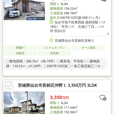
り、陽当たり良好。洋室（約8.0帖）にはウォークインクローゼッ
間取り
5LDK
ト有り。◆駐車スペース：3台分（車種による）
2
建物面積
136.22m
2
土地面積
286.76m
築年月
2007年10月(築18年11ヶ月)
仙台市地下鉄東西線 薬師堂駅 バス
18分/「市営バス 古城三丁目」バス
停 停歩2分
宮城県仙台市若林区若林５
2階建て
システムキッチン
オール電化
床暖房
所有権
〇敷地面積：286.76㎡（86.74坪）〇整形地、平坦地！〇建物面
積：136.22㎡（41.20坪）〇2007年10月築〇一条工務店施工〇オー
ル電化〇太陽光発電システム〇全室床暖房【ＬＤ・キッチン・玄
関・各洋室・和室・ウォークインクローゼット ・洗面所・浴
室・トイレ（1階、2階）・2階ホール】（灯油式）
宮城県仙台市若林区沖野１ 3,350万円 3LDK
3,350
万円
間取り
3LDK
2
建物面積
111.64m
2
土地面積
152.06m