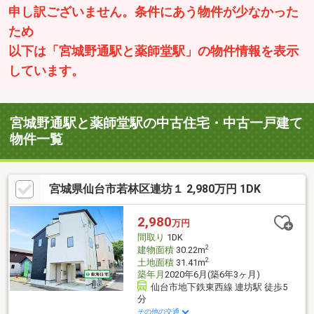
申し訳ございません。条件にあう物件が少なかった
ため
以下は「宮城野通駅と薬師堂駅」の物件情報を表示
しています。
宮城野通駅と薬師堂駅の中古住宅・中古一戸建て
物件一覧
宮城県仙台市若林区連坊１ 2,980万円 1DK
2,980
万円
間取り
1DK
2
建物面積
30.22m
2
土地面積
31.41m
築年月
2020年6月(築6年3ヶ月)
仙台市地下鉄東西線 連坊駅 徒歩5
分
その他の交通