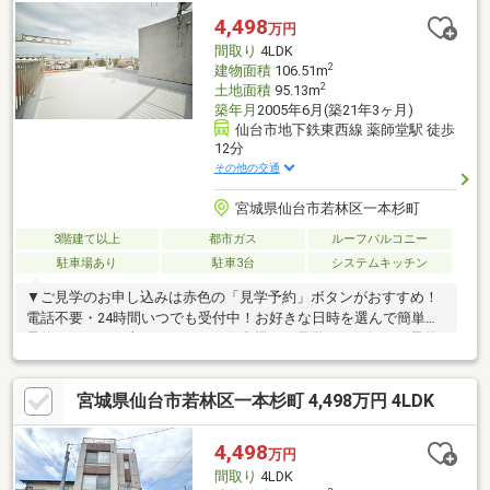
4,498
万円
間取り
4LDK
2
建物面積
106.51m
2
土地面積
95.13m
築年月
2005年6月(築21年3ヶ月)
仙台市地下鉄東西線 薬師堂駅 徒歩
12分
その他の交通
宮城県仙台市若林区一本杉町
3階建て以上
都市ガス
ルーフバルコニー
駐車場あり
駐車3台
システムキッチン
▼ご見学のお申し込みは赤色の「見学予約」ボタンがおすすめ！
電話不要・24時間いつでも受付中！お好きな日時を選んで簡単に
予約できます。土日・平日・お仕事帰りの見学もお気軽にご予約
ください。＝＝＝イーコンセプトの住まい探しサポート＝＝＝Q:
月々の希望返済額内に収まるの？Q:自分たちの収入から借りれる
宮城県仙台市若林区一本杉町 4,498万円 4LDK
限度額を知りたい！Q:どこの金融機関を利用するのがいいの？Q:
資金援助があるが贈与税はかかるの？Q:住宅ローン減税とは？＞
＞＞【イーコンセプトにお任せください！！】＜＜＜▼LINEでも
4,498
万円
見学予約・詳細資料のご案内が可能です！ID:@e-concept_1
間取り
4LDK