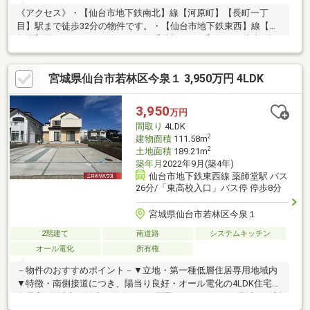
《アクセス》・【仙台市地下鉄南北】線【河原町】【長町一丁
目】駅まで徒歩32分の物件です。・【仙台市地下鉄東西】線【薬
師堂】駅までバスで23分、バス停【沖野一丁目】停から徒歩4分
の立地です。《室内の特徴》・キッチンにはパントリー収納があ
り、カップボードが備え付けられています。・オール電化システ
宮城県仙台市若林区今泉１ 3,950万円 4LDK
ムのため、ガス漏れの心配もいりません。またIHクッキングヒー
ターを設置しておりますので、お手入れもしやすいです。・来訪
者を映像で確認できるTVモニター付きインターホン有り。・エア
3,950
万円
コン4基設置（LD・各洋室）・太陽光パネル設置
間取り
4LDK
2
建物面積
111.58m
2
土地面積
189.21m
築年月
2022年9月(築4年)
仙台市地下鉄東西線 薬師堂駅 バス
26分/「東高校入口」バス停 停歩8分
宮城県仙台市若林区今泉１
2階建て
南道路
システムキッチン
オール電化
所有権
－物件のおすすめポイント－▼立地・第一種低層住居専用地域内
▼特徴・南側接道につき、陽当り良好・オール電化の4LDK住宅・
全居室2面以上の採光が確保された間取り・リビングを見渡せる対
面式キッチン採用・1階ユーティリティスペースにスタディカウン