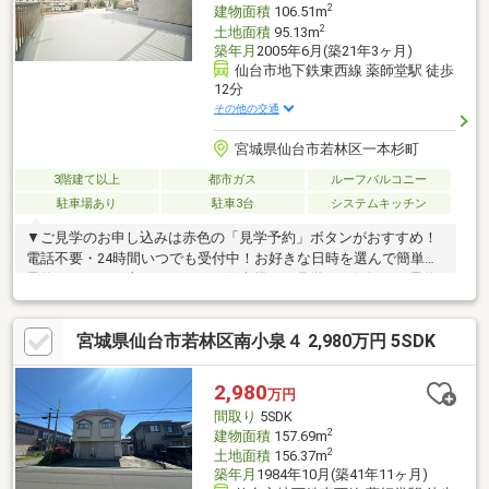
2
建物面積
106.51m
2
土地面積
95.13m
築年月
2005年6月(築21年3ヶ月)
仙台市地下鉄東西線 薬師堂駅 徒歩
12分
その他の交通
宮城県仙台市若林区一本杉町
3階建て以上
都市ガス
ルーフバルコニー
駐車場あり
駐車3台
システムキッチン
▼ご見学のお申し込みは赤色の「見学予約」ボタンがおすすめ！
電話不要・24時間いつでも受付中！お好きな日時を選んで簡単に
予約できます。土日・平日・お仕事帰りの見学もお気軽にご予約
ください。＝＝＝イーコンセプトの住まい探しサポート＝＝＝Q:
月々の希望返済額内に収まるの？Q:自分たちの収入から借りれる
宮城県仙台市若林区南小泉４ 2,980万円 5SDK
限度額を知りたい！Q:どこの金融機関を利用するのがいいの？Q:
資金援助があるが贈与税はかかるの？Q:住宅ローン減税とは？＞
＞＞【イーコンセプトにお任せください！！】＜＜＜▼LINEでも
2,980
万円
見学予約・詳細資料のご案内が可能です！ID:@e-concept_1
間取り
5SDK
2
建物面積
157.69m
2
土地面積
156.37m
築年月
1984年10月(築41年11ヶ月)