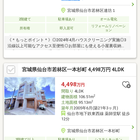
宮城県仙台市若林区連坊１
2階建て
駐車場あり
オール電化
リフォームリノベーシ
所有権
即入居可
ョン
《＊もっとポイント＊》◎2024年4月ハウスクリーニング実施◎3
沿線以上可能なアクセス至便性◎お部屋にも使える小屋裏収納付
き◎メンテンナンスに手を掛けない車庫を完備《教育環境》◇連
坊小路小学校 徒歩1分(60ｍ)◇東華中学校 徒歩16分(1200ｍ)◇
穀町保育園 徒歩6分(451ｍ)《周辺環境》◇セブンイレブン 仙台
宮城県仙台市若林区一本杉町 4,498万円 4LDK
連坊1丁目店 徒歩2分(123ｍ)◇仙台連坊郵便局 徒歩8分(580
ｍ)◇ココカラファイン五橋店 徒歩8分(580ｍ)◇みやぎ生協 新
寺店 徒歩11分(848ｍ)◇ヨドバシ仙台ビル 徒歩16分(1276ｍ)
4,498
万円
間取り
4LDK
2
建物面積
106.51m
2
土地面積
95.13m
築年月
2005年6月(築21年3ヶ月)
仙台市地下鉄東西線 薬師堂駅 徒歩
12分
宮城県仙台市若林区一本杉町
3階建て以上
駐車場あり
システムキッチン