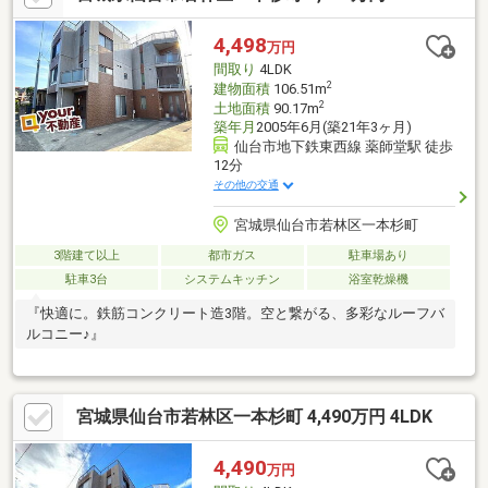
4,498
万円
間取り
4LDK
2
建物面積
106.51m
2
土地面積
90.17m
築年月
2005年6月(築21年3ヶ月)
仙台市地下鉄東西線 薬師堂駅 徒歩
12分
その他の交通
宮城県仙台市若林区一本杉町
3階建て以上
都市ガス
駐車場あり
駐車3台
システムキッチン
浴室乾燥機
『快適に。鉄筋コンクリート造3階。空と繋がる、多彩なルーフバ
ルコニー♪』
宮城県仙台市若林区一本杉町 4,490万円 4LDK
4,490
万円