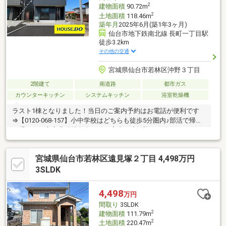
2
建物面積
90.72m
2
土地面積
118.46m
築年月
2025年6月(築1年3ヶ月)
仙台市地下鉄南北線 長町一丁目駅
徒歩3.2km
その他の交通
宮城県仙台市若林区沖野３丁目
2階建て
南道路
都市ガス
カウンターキッチン
システムキッチン
浴室乾燥機
ラスト1棟となりました！当日のご案内予約はお電話が便利です
⇒【0120-068-157】小中学校はどちらも徒歩5分圏内♪部活で帰り
の遅い日も安心◎現地集合でのご案内も大歓迎です!(^^)!
宮城県仙台市若林区遠見塚２丁目 4,498万円
3SLDK
4,498
万円
間取り
3SLDK
2
建物面積
111.79m
2
土地面積
220.47m