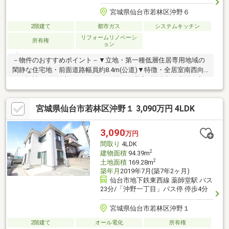
宮城県仙台市若林区沖野６
2階建て
都市ガス
システムキッチン
リフォームリノベーシ
所有権
ョン
－物件のおすすめポイント－▼立地・第一種低層住居専用地域の
閑静な住宅地・前面道路幅員約8.4m(公道)▼特徴・全居室南西向
きの設計・3面採光のLDKは約18.6帖、各居室6帖以上・生活・家
事動線の良い2WAY洗面所・様々な用途で使用可能な和室3間有・
納戸・WIC等、収納豊富・土地面積約66坪、庭付▼内外装リフォ
宮城県仙台市若林区沖野１ 3,090万円 4LDK
ーム履歴【2017年7月】給湯器・UB・洗面台・キッチン(食洗機
付)交換【2021年2月】屋根・外壁塗替え、壁・天井クロス貼替
え、畳表替え■ ご希望の住まい探しをお手伝いします
3,090
万円
━━━━━・・・物件の詳細・ご相談はお気軽にお問い合わせく
間取り
4LDK
ださい。
2
建物面積
94.39m
2
土地面積
169.28m
築年月
2019年7月(築7年2ヶ月)
仙台市地下鉄東西線 薬師堂駅 バス
23分/「沖野一丁目」バス停 停歩4分
宮城県仙台市若林区沖野１
2階建て
オール電化
所有権