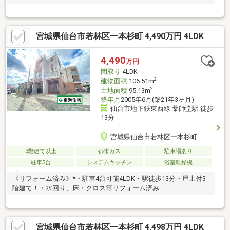
宮城県仙台市若林区一本杉町 4,490万円 4LDK
4,490
万円
間取り
4LDK
2
建物面積
106.51m
2
土地面積
95.13m
築年月
2005年6月(築21年3ヶ月)
仙台市地下鉄東西線 薬師堂駅 徒歩
13分
宮城県仙台市若林区一本杉町
3階建て以上
都市ガス
駐車場あり
駐車3台
システムキッチン
浴室乾燥機
《リフォーム済み》*・駐車4台可能4LDK・駅徒歩13分・屋上付3
階建て！・水回り、床・クロス等リフォーム済み
宮城県仙台市若林区一本杉町 4,498万円 4LDK