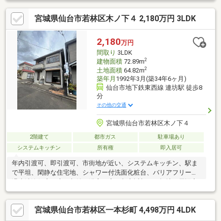
ター設置・洋室2室は南向きバルコニー付・玄関に土間収納、約
宮城県仙台市若林区木ノ下４ 2,180万円 3LDK
12.9帖洋室にWIC有▼設備・食器洗乾燥機・IHクッキングヒータ
ー・エコキュート▼周辺環境・飯田前2号公園 徒歩1分(約10m)■
ご希望の住まい探しをお手伝いします ━━━━━・・・物件の詳
2,180
万円
細・ご相談はお気軽にお問い合わせください。
間取り
3LDK
2
建物面積
72.89m
2
土地面積
64.82m
築年月
1992年3月(築34年6ヶ月)
仙台市地下鉄東西線 連坊駅 徒歩8
分
その他の交通
宮城県仙台市若林区木ノ下４
2階建て
都市ガス
駐車場あり
システムキッチン
所有権
即入居可
年内引渡可、即引渡可、市街地が近い、システムキッチン、駅ま
で平坦、閑静な住宅地、シャワー付洗面化粧台、バリアフリー、
温水洗浄便座、床下収納、浴室に窓、都市近郊、平坦地、周辺交
通量少なめ
宮城県仙台市若林区一本杉町 4,498万円 4LDK