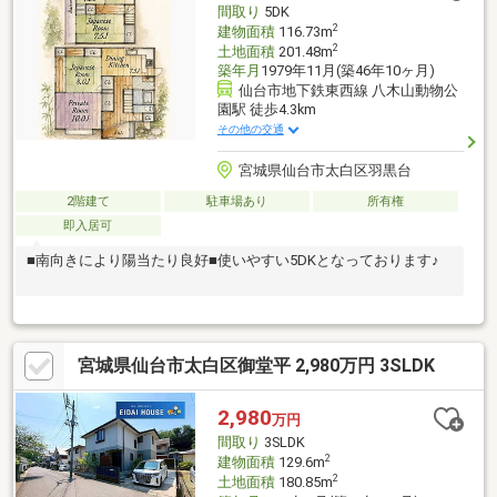
間取り
5DK
2
建物面積
116.73m
2
土地面積
201.48m
築年月
1979年11月(築46年10ヶ月)
仙台市地下鉄東西線 八木山動物公
園駅 徒歩4.3km
その他の交通
宮城県仙台市太白区羽黒台
2階建て
駐車場あり
所有権
即入居可
■南向きにより陽当たり良好■使いやすい5DKとなっております♪
宮城県仙台市太白区御堂平 2,980万円 3SLDK
2,980
万円
間取り
3SLDK
2
建物面積
129.6m
2
土地面積
180.85m