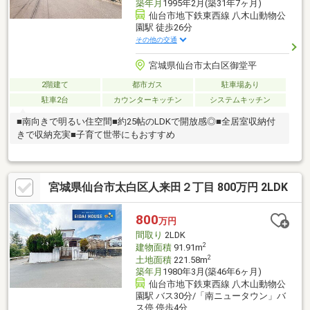
築年月
1995年2月(築31年7ヶ月)
仙台市地下鉄東西線 八木山動物公
園駅 徒歩26分
その他の交通
宮城県仙台市太白区御堂平
2階建て
都市ガス
駐車場あり
駐車2台
カウンターキッチン
システムキッチン
■南向きで明るい住空間■約25帖のLDKで開放感◎■全居室収納付
きで収納充実■子育て世帯にもおすすめ
宮城県仙台市太白区人来田２丁目 800万円 2LDK
800
万円
間取り
2LDK
2
建物面積
91.91m
2
土地面積
221.58m
築年月
1980年3月(築46年6ヶ月)
仙台市地下鉄東西線 八木山動物公
園駅 バス30分/「南ニュータウン」バ
ス停 停歩4分