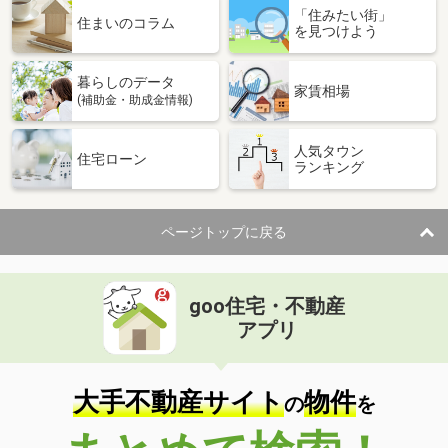
「住みたい街」
住まいのコラム
を見つけよう
暮らしのデータ
家賃相場
(補助金・助成金情報)
人気タウン
住宅ローン
ランキング
ページトップに戻る
goo住宅・不動産
アプリ
大手不動産サイト
物件
の
を