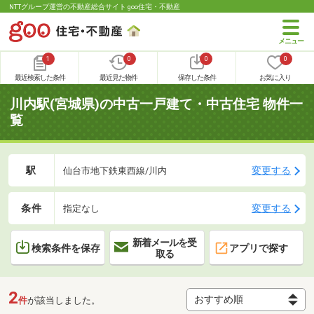
NTTグループ運営の不動産総合サイト goo住宅・不動産
1
0
0
0
最近検索した条件
最近見た物件
保存した条件
お気に入り
川内駅(宮城県)の中古一戸建て・中古住宅 物件一
覧
駅
変更する
仙台市地下鉄東西線/川内
条件
変更する
指定なし
新着メールを受
検索条件を保存
アプリで探す
取る
2
件
が該当しました。