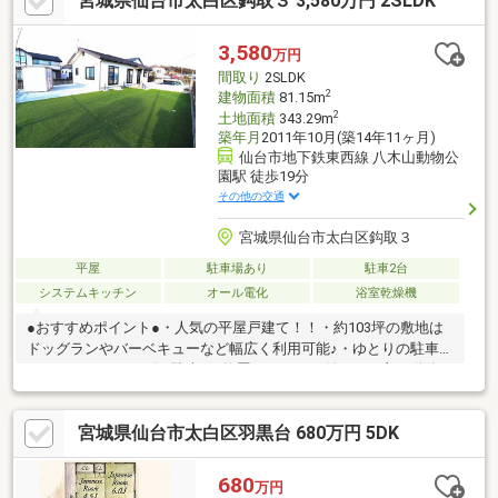
宮城県仙台市太白区鈎取３ 3,580万円 2SLDK
3,580
万円
間取り
2SLDK
2
建物面積
81.15m
2
土地面積
343.29m
築年月
2011年10月(築14年11ヶ月)
仙台市地下鉄東西線 八木山動物公
園駅 徒歩19分
その他の交通
宮城県仙台市太白区鈎取３
平屋
駐車場あり
駐車2台
システムキッチン
オール電化
浴室乾燥機
●おすすめポイント●・人気の平屋戸建て！！・約103坪の敷地は
ドッグランやバーベキューなど幅広く利用可能♪・ゆとりの駐車場
スペースでスムーズに駐車♪・物置、エアコン付き！・主要道路へ
のアクセスも楽々♪ぜひお気軽にお問合せください！！
◆◇◆◇◆◇◆◇◆◇◆◇◆◇◆◇◆◇◆◇◆◇◆◇◆◇◆
宮城県仙台市太白区羽黒台 680万円 5DK
戸建てやマンションなどお探しの物件の紹介から住宅ローンのご
相談、住宅ローン等に関するお困り事などお客様の親身になりご
対応させて頂いております。当社だからこそできるサポートで、
680
万円
お客様のお家探しや不動産のご売却を全力でお手伝い致します。