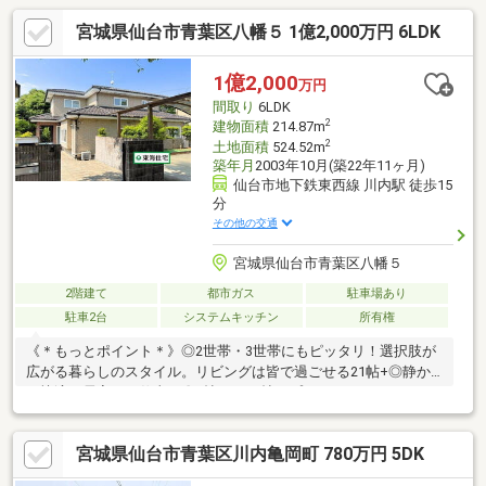
宮城県仙台市青葉区八幡５ 1億2,000万円 6LDK
1億2,000
万円
間取り
6LDK
2
建物面積
214.87m
2
土地面積
524.52m
築年月
2003年10月(築22年11ヶ月)
仙台市地下鉄東西線 川内駅 徒歩15
分
その他の交通
宮城県仙台市青葉区八幡５
2階建て
都市ガス
駐車場あり
駐車2台
システムキッチン
所有権
《＊もっとポイント＊》◎2世帯・3世帯にもピッタリ！選択肢が
広がる暮らしのスタイル。リビングは皆で過ごせる21帖+◎静か
な快適な居室でお仕事も〇8帖から12帖のプライベートルーム。
大き目のデスクやモニターを置いても十分な広さです。◎ご見学
希望、承ります！現在居住中の為、事前にお問い合わせいただけ
宮城県仙台市青葉区川内亀岡町 780万円 5DK
ると幸いです。《教育施設》◇八幡小学校 徒歩16分(1253ｍ)◇
第一中学校 徒歩12分(967ｍ)《生活施設》◇ファミリーマート