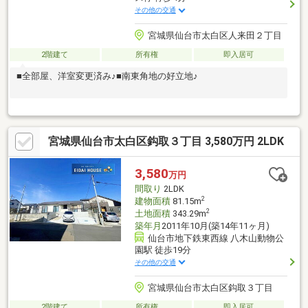
その他の交通
宮城県仙台市太白区人来田２丁目
2階建て
所有権
即入居可
■全部屋、洋室変更済み♪■南東角地の好立地♪
宮城県仙台市太白区鈎取３丁目 3,580万円 2LDK
3,580
万円
間取り
2LDK
2
建物面積
81.15m
2
土地面積
343.29m
築年月
2011年10月(築14年11ヶ月)
仙台市地下鉄東西線 八木山動物公
園駅 徒歩19分
その他の交通
宮城県仙台市太白区鈎取３丁目
2階建て
所有権
即入居可