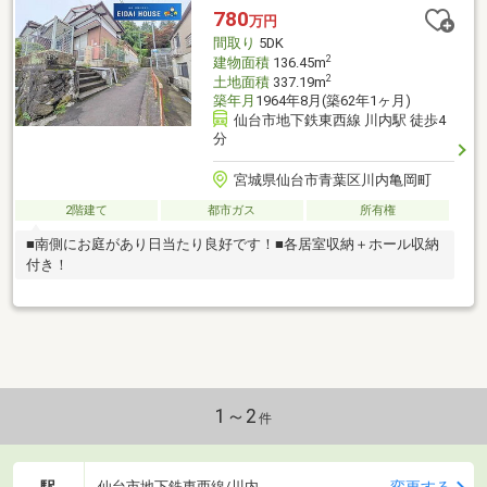
八幡三丁目店 徒歩1分(74ｍ)◇サンドラッグ仙台八幡町店 徒歩
780
万円
7分(560ｍ)◇みやぎ生協 八幡町店 徒歩9分(696ｍ)
間取り
5DK
2
建物面積
136.45m
2
土地面積
337.19m
築年月
1964年8月(築62年1ヶ月)
仙台市地下鉄東西線 川内駅 徒歩4
分
宮城県仙台市青葉区川内亀岡町
2階建て
都市ガス
所有権
■南側にお庭があり日当たり良好です！■各居室収納＋ホール収納
付き！
1～2
件
駅
変更する
仙台市地下鉄東西線/川内