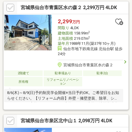
後5年間保証・お客様に合わせたローンの組み方や金融機関をご提
宮城県仙台市青葉区水の森２ 2,299万円 4LDK
案。住宅ローンが初めての方でもお気軽にご相談ください【周辺
施設】・中山小学校850ｍ（徒歩11分）・中山中学校1400ｍ（徒
歩18分/自転車6分）・みやぎ生協 桜ケ丘店様450ｍ（徒歩6分/車
2,299
万円
1分）・ファミリーマート川平一丁目店様220ｍ（
間取り
4LDK
2
建物面積
158.99m
2
土地面積
219.07m
築年月
1988年11月(築37年10ヶ月)
仙台市地下鉄南北線 北仙台駅 徒歩
24分
宮城県仙台市青葉区水の森２
2階建て
駐車場あり
駐車2台
リフォームリノベーシ
所有権
ョン
8/6(木)～8/9(日)予約制見学会開催※当日予約OK。ご希望日をお知
らせください。【リフォーム内容】外壁・擁壁塗装、除草、シス
テムキッチン交換、ユニットバス交換、トイレ交換、洗面化粧台
交換、給湯器交換、インターホン設置（全室）火災警報器設置、
照明器具交換（1階）玄関扉交換、室内ドア交換、床材上張り、シ
宮城県仙台市泉区北中山１ 2,098万円 4LDK
ューズボックス交換、クロス張替え（2階）クリーニング【周辺施
設】・荒巻小学校まで約1000ｍ（徒歩約13分）・北仙台中学校ま
で約350ｍ（徒歩5分）・ヨークベニマル新荒巻店様まで約1000ｍ