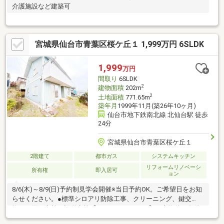
介護施設など建築可
宮城県仙台市青葉区桜ケ丘１ 1,999万円 6SLDK
1,999
万円
間取り
6SLDK
2
建物面積
202m
2
土地面積
771.65m
築年月
1999年11月(築26年10ヶ月)
仙台市地下鉄南北線 北仙台駅 徒歩
24分
宮城県仙台市青葉区桜ケ丘１
2階建て
都市ガス
システムキッチン
リフォームリノベーシ
所有権
即入居可
ョン
8/6(木)～8/9(日)予約制見学会開催※当日予約OK。ご希望日をお知
らせください。●標準シロアリ防除工事、クリーニング、鍵交
換、雨漏り点検、設備点検【おすすめポイント】・本物件は条件
により住宅ローン減税が適用されます。・シロアリ防除工事施工