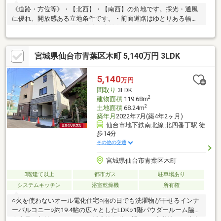
《道路・方位等》・【北西】・【南西】の角地です。採光・通風
に優れ、開放感ある立地条件です。・前面道路はゆとりある幅員
6.0mの道路です。《周辺環境・立地条件》・第一種低層住居専用
地域の閑静な住宅街に立地。周辺は低層住宅の街並みが広がって
おります。・宅地内は高低差のないフラットな地形です。《分
宮城県仙台市青葉区木町 5,140万円 3LDK
譲・施工・構造》・平成8年1月築。《駐車場》・セカンドカーや
来客用にうれしい2台分のカースペース有り。
5,140
万円
間取り
3LDK
2
建物面積
119.68m
2
土地面積
68.24m
築年月
2022年7月(築4年2ヶ月)
仙台市地下鉄南北線 北四番丁駅 徒
歩14分
その他の交通
宮城県仙台市青葉区木町
3階建て以上
都市ガス
駐車場あり
システムキッチン
浴室乾燥機
所有権
○火を使わないオール電化住宅○雨の日でも洗濯物が干せるインナ
ーバルコニー○約19.4帖の広々としたLDK○1階パウダールーム脇に
大容量の収納スペースあり○浴室換気乾燥機あり○小学校まで徒歩