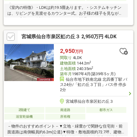
《室内の特徴》・LDKは約19.5畳あります。・システムキッチン
は、リビングを見渡せるカウンター式。お子様の様子を見なが
ら、ご家族との会話を楽しみながら、お料理をすることができま
す。また、完成したお料理を運ぶ手間を少しだけ軽減してくれま
す。・キッチンには、カップボードが備え付けられています。・
宮城県仙台市泉区虹の丘３ 2,950万円 4LDK
オール電化システムのため、ガス漏れの心配もいりません。・エ
コキュート採用・１階と2階にトイレがあります。・インナーバル
コニーとバルコニーがついています。《駐車場》・セカンドカー
2,950
万円
や来客用にうれしい3台分のカースペース有り。（車種により制限
間取り
4LDK
有）
2
建物面積
144.2m
2
土地面積
240.35m
築年月
1987年4月(築39年5ヶ月)
仙台市地下鉄南北線 北四番丁駅 バ
ス24分/「虹の丘３丁目」バス停 停歩
2分
宮城県仙台市泉区虹の丘３
2階建て
南道路
都市ガス
浴室乾燥機
所有権
－物件のおすすめポイント－▼立地・緑豊かで閑静な住宅街・前
面道路は南側幅員約6.2m(公道)▼特徴・敷地面積約72.7坪、建物