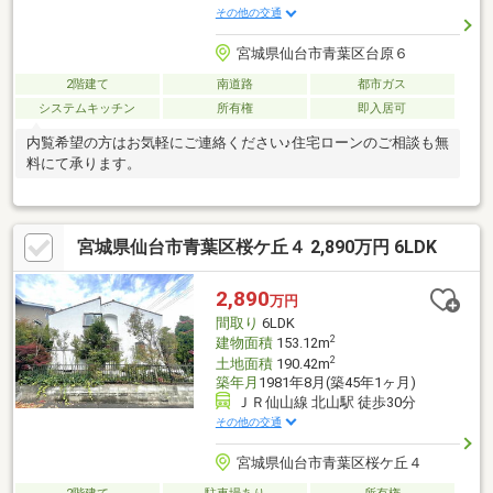
その他の交通
宮城県仙台市青葉区台原６
2階建て
南道路
都市ガス
システムキッチン
所有権
即入居可
内覧希望の方はお気軽にご連絡ください♪住宅ローンのご相談も無
料にて承ります。
宮城県仙台市青葉区桜ケ丘４ 2,890万円 6LDK
2,890
万円
間取り
6LDK
2
建物面積
153.12m
2
土地面積
190.42m
築年月
1981年8月(築45年1ヶ月)
ＪＲ仙山線 北山駅 徒歩30分
その他の交通
宮城県仙台市青葉区桜ケ丘４