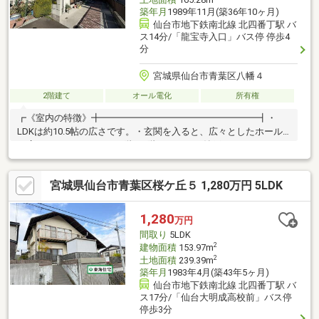
築年月
1989年11月(築36年10ヶ月)
仙台市地下鉄南北線 北四番丁駅 バ
ス14分/「龍宝寺入口」バス停 停歩4
分
宮城県仙台市青葉区八幡４
2階建て
オール電化
所有権
┏《室内の特徴》╋━━━━━━━━━━━━━━━━━┫・
LDKは約10.5帖の広さです。・玄関を入ると、広々としたホール
が広がっております。・1階、2階にそれぞれ納戸があります。・
1階の和室はそれぞれ8.0帖以上あるため、広々とお使い頂けま
す。┏《周辺環境・立地環境》
宮城県仙台市青葉区桜ケ丘５ 1,280万円 5LDK
╋━━━━━━━━━━━━━━━━━┫・宅地内は高低差のな
いフラットな地形です。・表通りから一本入っており、人目が気
にならないのが特徴です。
1,280
万円
間取り
5LDK
2
建物面積
153.97m
2
土地面積
239.39m
築年月
1983年4月(築43年5ヶ月)
仙台市地下鉄南北線 北四番丁駅 バ
ス17分/「仙台大明成高校前」バス停
停歩3分