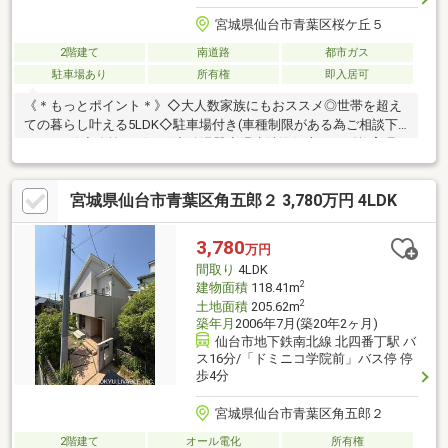
宮城県仙台市青葉区桜ケ丘５
2階建て
南道路
都市ガス
駐車場あり
所有権
即入居可
《＊もっとポイント＊》◇大人数家族にもおススメ◎世帯を超え
ての暮らし叶える5LDK◇駐車場付き(車種制限がある為ご相談下
さいませ)◇吹抜リビング◇給湯器◇温水洗浄便座など《教育環
境》＊桜丘小学校 徒歩8分(587ｍ)＊桜丘中学校 徒歩14分(1122
ｍ)＊桜ケ丘保育所 徒歩9分(719ｍ)＊泉ヶ丘幼稚園 徒歩13分
宮城県仙台市青葉区角五郎２ 3,780万円 4LDK
(991ｍ)《生活環境》＊セブンイレブン 仙台桜ケ丘6丁目店 徒歩
7分(494ｍ)＊ローソン 仙台川平一丁目店 徒歩8分(576ｍ)＊みや
ぎ生協 桜ヶ丘店 徒歩13分(1031ｍ)＊BRANCH(ブランチ)仙台
3,780
万円
車で3分(1208ｍ)
間取り
4LDK
2
建物面積
118.41m
2
土地面積
205.62m
築年月
2006年7月(築20年2ヶ月)
仙台市地下鉄南北線 北四番丁駅 バ
ス16分/「ドミニコ学院前」バス停 停
歩4分
宮城県仙台市青葉区角五郎２
2階建て
オール電化
所有権