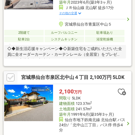
築年月
2023年6月(築3年3ヶ月)
ＪＲ仙山線 北山駅 徒歩17分
その他の交通
宮城県仙台市青葉区中山５
2階建て
ルーフバルコニー
駐車場あり
駐車2台
システムキッチン
浴室乾燥機
◇◆新生活応援キャンペーン◆◇新築住宅をご成約いただいた全
員に全オーダーカーテン・カーテンレール（全居室）をプレゼン
ト！住宅購入後の新生活がスムーズに始められるよう、アルココ
から心ばかりのプレゼントです！※詳細はスタッフまでお尋ねく
ださい。□■――――――――――――□■ 物件のポイントはココ！
宮城県仙台市泉区北中山４丁目 2,100万円 5LDK
☆SIC・WICなど収納充実！☆小中学校徒歩約１０分圏内☆敷地面
積５０坪超え□■―――――――――――――□■ アルココのお客様へ
のお約束□お客様へ付加価値をつけたご提案を目指しておりま
2,100
万円
す。□お引渡し後も真心を込めてサポートいたします。□店舗前の
間取り
5LDK
駐車場ご利用可能です。
2
建物面積
123.37m
2
土地面積
241.57m
築年月
1991年6月(築35年3ヶ月)
仙台市地下鉄南北線 北仙台駅 バス
24分/「北中山三丁目」バス停 停歩4
分