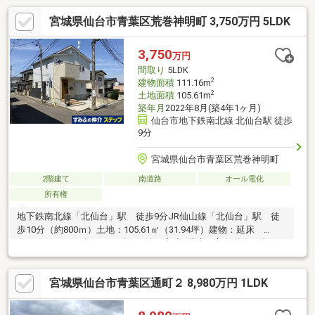
《ライフインフォメーション》・みやぎ生協台原店 約650ｍ・
宮城県仙台市青葉区荒巻神明町 3,750万円 5LDK
西友台原店 約670ｍ・ドン・キホーテＭＥＧＡ仙台台原店 約
440ｍ・台原小学校 約580ｍ・台原中学校 約730ｍ上記土地面
積にはセットバック部分約23㎡が含む敷地北側部分を月極駐車場
3,750
万円
として使用。全8区画、年額96万円
間取り
5LDK
2
建物面積
111.16m
2
土地面積
105.61m
築年月
2022年8月(築4年1ヶ月)
仙台市地下鉄南北線 北仙台駅 徒歩
9分
宮城県仙台市青葉区荒巻神明町
2階建て
南道路
オール電化
所有権
地下鉄南北線「北仙台」駅 徒歩9分JR仙山線「北仙台」駅 徒
歩10分（約800ｍ）土地：105.61㎡（31.94坪）建物：延床
111.16㎡（33.62坪）2022年8月築 木造2階建二方向道路・南側
公道 幅員4.0ｍ・東側 公道 幅員4.0ｍ間取り：5LDK小屋裏収
納あり2階洋室10.5帖にウォークインクローゼットあり現況：空家
宮城県仙台市青葉区通町２ 8,980万円 1LDK
駐車場：有り（車種による）