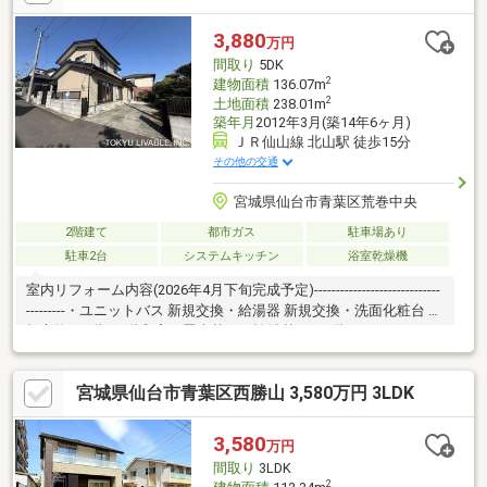
壁クロス張替え
3,880
万円
間取り
5DK
2
建物面積
136.07m
2
土地面積
238.01m
築年月
2012年3月(築14年6ヶ月)
ＪＲ仙山線 北山駅 徒歩15分
その他の交通
宮城県仙台市青葉区荒巻中央
2階建て
都市ガス
駐車場あり
駐車2台
システムキッチン
浴室乾燥機
室内リフォーム内容(2026年4月下旬完成予定)-----------------------------
---------・ユニットバス 新規交換・給湯器 新規交換・洗面化粧台 新
規交換・1階、2階和室 畳表替え・襖貼替え・1階タンクレスト
イレ 新規交換・2階シャワートイレ 新規交換・内装クロス一部貼
り替え 等《アクセス》・JR仙山線『北山』駅まで徒歩15分の物
宮城県仙台市青葉区西勝山 3,580万円 3LDK
件です。・仙台市地下鉄南北線『北仙台』駅まで徒歩17分の物件
です。・仙台市地下鉄南北線『仙台』駅までバスで32分、バス停
『本沢三丁目』停から徒歩3分の立地です。
3,580
万円
間取り
3LDK
2