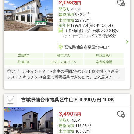
2,098
万円
（車約2分）
間取り
4LDK
2
建物面積
97.29m
2
土地面積
229.93m
築年月
1992年7月(築34年2ヶ月)
ＪＲ仙山線 北仙台駅 バス24分/
「北中山一丁目」バス停 停歩9分
宮城県仙台市泉区北中山１
2階建て
都市ガス
駐車場あり
駐車3台
システムキッチン
浴室乾燥機
◎アピールポイント☆＊■家事の手間が省ける！食洗機付き新品
システムキッチン♪■全室に照明器具付きのため、ご入居スムー
ズ！■お子様が成長しても窮屈感を感じさせない全室6帖以上〇■
お洗濯物や寝具類も同時に干せる広々バルコニー♪■本格的BBQも
楽しめる広いお庭付きのお家 :)◎周辺環境☆＊・北中山小学校：
宮城県仙台市青葉区中山５ 3,490万円 4LDK
徒歩15分・南中山中学校：徒歩20分・ミニストップ南中山店：徒
歩15分・ヨークベニマル南中山店：徒歩17分◎お問い合わせにつ
いて☆＊・当日のご予約も承っております！お気軽にお電話下さ
3,490
万円
い！・来社はもちろん、メールでのご相談、資料請求も大歓迎で
間取り
4LDK
す☆
2
建物面積
113.85m
2
土地面積
165.63m