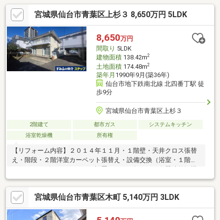
宮城県仙台市青葉区上杉３ 8,650万円 5LDK
8,650
万円
間取り
5LDK
2
建物面積
138.42m
2
土地面積
174.48m
築年月
1990年9月(築36年)
仙台市地下鉄南北線 北四番丁駅 徒
歩9分
宮城県仙台市青葉区上杉３
2階建て
都市ガス
システムキッチン
浴室乾燥機
所有権
【リフォーム内容】２０１４年１１月・１階壁・天井クロス張替
え・階段・２階洋室カーペット張替え・設備交換（浴室・１階ト
イレ）・リビングペアサッシ設置２０２１年１月・食器洗乾燥機
交換２０１５年１月・設備交換（洗面台・２階トイレ）・外壁・
屋根塗装２０２４年１１月・内壁パルク壁塗装（東側・西側外壁
宮城県仙台市青葉区木町 5,140万円 3LDK
に面している箇所）〇ミサワホームの注文住宅〇敷地面積１７
４．４８㎡（約５２．７８坪）〇間取り・５ＬＤＫ〇大型クロー
ゼット付〇主寝室は約９．１帖あり〇周辺は閑静な住宅地です