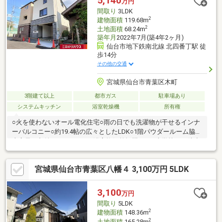
5,140
万円
間取り
3LDK
2
建物面積
119.68m
2
土地面積
68.24m
築年月
2022年7月(築4年2ヶ月)
仙台市地下鉄南北線 北四番丁駅 徒
歩14分
その他の交通
宮城県仙台市青葉区木町
3階建て以上
都市ガス
駐車場あり
システムキッチン
浴室乾燥機
所有権
○火を使わないオール電化住宅○雨の日でも洗濯物が干せるインナ
ーバルコニー○約19.4帖の広々としたLDK○1階パウダールーム脇に
大容量の収納スペースあり○浴室換気乾燥機あり○小学校まで徒歩
2分につき通学も安心○地下鉄南北線「北四番丁」 駅 徒歩１４
分 約1060m○JR仙山線「北仙台」駅 徒歩１５分 約1170m○市
宮城県仙台市青葉区八幡４ 3,100万円 5LDK
営・宮交バス「木町」停 徒歩４分 約290m○仙台市立通町小学
校 徒歩２分 約90m○仙台市立三条中学校 徒歩１５分 約
1130m○(選択可能)第二中学校 徒歩８分 約640m○やまや通町
3,100
万円
店 徒歩８分 約570m
間取り
5LDK
2
建物面積
148.36m
2
土地面積
165.28m