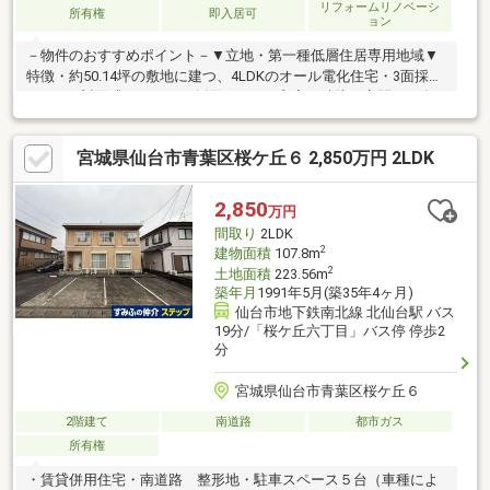
リフォームリノベーシ
所有権
即入居可
ョン
－物件のおすすめポイント－▼立地・第一種低層住居専用地域▼
特徴・約50.14坪の敷地に建つ、4LDKのオール電化住宅・3面採光
のLDK、対面式キッチンを採用・LDKに和室が隣接、客間など多
用途に活用可能・主寝室に南東向きバルコニーを設置・テラスは
サンルーフ付・カーポート付駐車場2台分有(車種による)▼設備・
宮城県仙台市青葉区桜ケ丘６ 2,850万円 2LDK
複層ガラス・食洗機・IHコンロ・各階にトイレ有▼2026年6月内
外装リフォーム済【張替】全室クロス、畳、襖、障子【その他】
外壁・屋根洗浄 他■ ご希望の住まい探しをお手伝いします
2,850
万円
━━━━━・・・物件の詳細・ご相談はお気軽にお問い合わせく
間取り
2LDK
ださい。
2
建物面積
107.8m
2
土地面積
223.56m
築年月
1991年5月(築35年4ヶ月)
仙台市地下鉄南北線 北仙台駅 バス
19分/「桜ケ丘六丁目」バス停 停歩2
分
宮城県仙台市青葉区桜ケ丘６
2階建て
南道路
都市ガス
所有権
・賃貸併用住宅・南道路 整形地・駐車スペース５台（車種によ