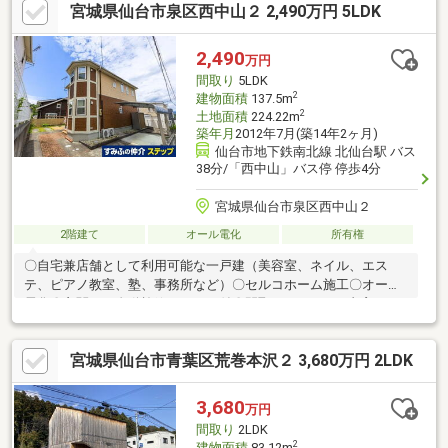
宮城県仙台市泉区西中山２ 2,490万円 5LDK
2,490
万円
間取り
5LDK
2
建物面積
137.5m
2
土地面積
224.22m
築年月
2012年7月(築14年2ヶ月)
仙台市地下鉄南北線 北仙台駅 バス
38分/「西中山」バス停 停歩4分
宮城県仙台市泉区西中山２
2階建て
オール電化
所有権
〇自宅兼店舗として利用可能な一戸建（美容室、ネイル、エス
テ、ピアノ教室、塾、事務所など）〇セルコホーム施工〇オール
電化〇玄関ドア自動施錠システム付〇間取り（５LDK＋書斎スペ
ース＋納戸）〇浴室に窓あり〇トイレ３箇所〇キッチン3.7帖〇室
内保守状況良好〇ウッドデッキ〇屋外足洗場〇閑静な住宅地〇北
宮城県仙台市青葉区荒巻本沢２ 3,680万円 2LDK
西角地〇土地６０坪以上
3,680
万円
間取り
2LDK
2