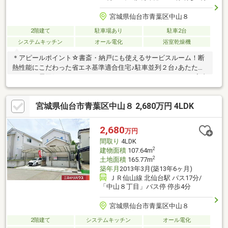
宮城県仙台市青葉区中山８
2階建て
駐車場あり
駐車2台
システムキッチン
オール電化
浴室乾燥機
＊アピールポイント☆書斎・納戸にも使えるサービスルーム！断
熱性能にこだわった省エネ基準適合住宅♪駐車並列２台♪あたたか
みのある雰囲気のジャパンディスタイル♪オシャレなアイアン室内
物干し♪（洗面・ホール）インテリアやメモも貼れるマグネットボ
ード！＊ライフインフォメーション☆イオン仙台中山店：徒歩8
宮城県仙台市青葉区中山８ 2,680万円 4LDK
分ヨークベニマル：徒歩7分中山中学校：徒歩9分＊購入サポート
情報☆お客様のご希望・弊社おすすめの金融機関での住宅ローン
事前審査を行えます♪（無料）既存ローンがある方や借入金額の目
2,680
万円
安が知りたい人もお気軽にご相談下さい♪
間取り
4LDK
2
建物面積
107.64m
2
土地面積
165.77m
築年月
2013年3月(築13年6ヶ月)
ＪＲ仙山線 北仙台駅 バス17分/
「中山８丁目」バス停 停歩4分
宮城県仙台市青葉区中山８
2階建て
システムキッチン
オール電化