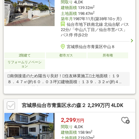
間取り
4LDK
2
建物面積
139.32m
2
土地面積
198.47m
築年月
1987年11月(築38年10ヶ月)
仙台市地下鉄南北線 北仙台駅 バス
22分/「中山八丁目／仙台市営バス」
バス停 停歩2分
宮城県仙台市青葉区中山８
2階建て
都市ガス
所有権
リフォームリノベーシ
ョン
□南側接道のため陽当り良好！□住友林業施工□土地面積：１９
８．４７㎡(約６０．０３坪)□建物面積：１３９．３２㎡(約４
２．１４坪)□駐車スペース／１台分可(車種による)□IHクッキング
ヒーター□全居室収納有り ◆リフォーム履歴◆2014年10月・シ
ステムキッチン、洗面台、トイレ交換・間取り変更：和室約4.5帖
宮城県仙台市青葉区水の森２ 2,299万円 4LDK
→ダイニング(フローリング)・リビングダイニング、廊下、玄関
ホール、天井壁クロス張替・１階和室約8.0帖畳表替え、襖・障子
張替
2,299
万円
間取り
4LDK
2
建物面積
158.9m
2
土地面積
219.07m