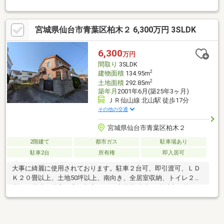
面積約43.62坪・玄関ホールは上部吹抜け設計・全居室6帖以上、
それぞれ南側からの採光を確保・LDKは回遊性のある2ドア仕様・
広縁付の和室は約8帖、独立配置で多用途に使用可能・カーポート
宮城県仙台市青葉区柏木２ 6,300万円 3SLDK
付の駐車場有(車種による)▼設備・小屋裏収納・書斎・各階にト
イレ有▼周辺環境・スーパー「みやぎ生協虹の丘店」徒歩6分(約
410m)■ ご希望の住まい探しをお手伝いします ━━━━━・・・
6,300
万円
物件の詳細・ご相談はお気軽にお問い合わせください。
間取り
3SLDK
2
建物面積
134.95m
2
土地面積
292.85m
築年月
2001年6月(築25年3ヶ月)
ＪＲ仙山線 北山駅 徒歩17分
その他の交通
宮城県仙台市青葉区柏木２
2階建て
都市ガス
駐車場あり
駐車2台
所有権
即入居可
大事に綺麗に使用されております。駐車２台可、即引渡可、ＬＤ
Ｋ２０畳以上、土地50坪以上、南向き、全居室収納、トイレ２ヶ
所、２階建、浴室に窓、都市ガス、小学校 徒歩10分以内、納戸