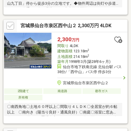
山九丁目」停から徒歩3分の立地です。◆物件周辺は街灯や歩道
もあり、人通りの多い環境です。◆本物件周辺には、イオンなど
の商業施設があり、買い物に便利な立地です。◆中山エリアは、
落ち着いた住宅地が広がる高台のエリアです。◆セカンドカーや
宮城県仙台市泉区西中山２ 2,300万円 4LDK
来客用にうれしい並列3台分のカースペース有り。◆南側6.0帖の
洋室には、ウォークインクローゼットが設置されています。スー
ツケース等の大きな荷物を収納することも可能です。◆リビング
2,300
万円
ダイニングからは南側の庭の植栽をが臨めます。また、庭部分は
間取り
4LDK
道路に面していないため、道路からの目線は気になりません。
2
建物面積
123.18m
2
土地面積
214.18m
築年月
1998年3月(築28年6ヶ月)
仙台市地下鉄南北線 北仙台駅 バス
38分/「西中山」バス停 停歩3分
宮城県仙台市泉区西中山２
2階建て
南道路
都市ガス
所有権
〇南西角地〇土地６０坪以上〇間取り４ＬＤＫ〇全居室が約６帖
以上 〇南向き（陽当り良好・通風良好）〇南庭〇浴室に窓あり
〇ガレージ付バイク置場〇広々したキッチン〇２面バルコニー〇
室内保守状況良好〇閑静な住宅地