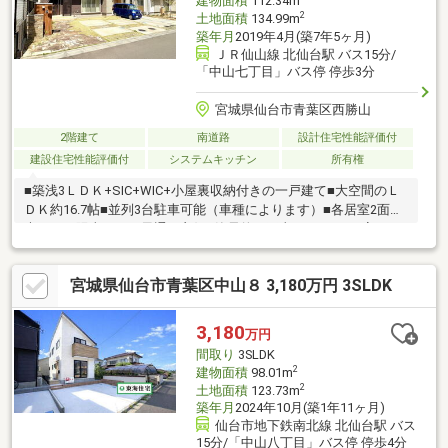
建物面積
112.34m
2
土地面積
134.99m
築年月
2019年4月(築7年5ヶ月)
ＪＲ仙山線 北仙台駅 バス15分/
「中山七丁目」バス停 停歩3分
宮城県仙台市青葉区西勝山
2階建て
南道路
設計住宅性能評価付
建設住宅性能評価付
システムキッチン
所有権
■築浅3ＬＤＫ+SIC+WIC+小屋裏収納付きの一戸建て■大空間のＬ
ＤＫ約16.7帖■並列3台駐車可能（車種によります）■各居室2面採
光につき陽当たり・風通し良好■簡易的な工事で4LDKにも変更可
能（有償対応）■洗面室は化粧台2箇所・導線の良いファミリーク
ローゼット付き■長期優良住宅認定物件（耐震等級3、断熱等性能
宮城県仙台市青葉区中山８ 3,180万円 3SLDK
等級5） ■売主によるアフターサービス保証・定期点検サービス
継承可能
3,180
万円
間取り
3SLDK
2
建物面積
98.01m
2
土地面積
123.73m
築年月
2024年10月(築1年11ヶ月)
仙台市地下鉄南北線 北仙台駅 バス
15分/「中山八丁目」バス停 停歩4分