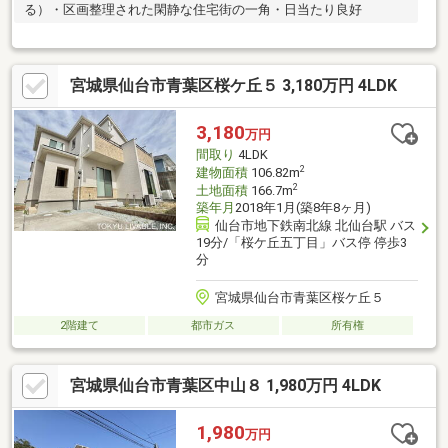
る）・区画整理された閑静な住宅街の一角・日当たり良好
宮城県仙台市青葉区桜ケ丘５ 3,180万円 4LDK
3,180
万円
間取り
4LDK
2
建物面積
106.82m
2
土地面積
166.7m
築年月
2018年1月(築8年8ヶ月)
仙台市地下鉄南北線 北仙台駅 バス
19分/「桜ケ丘五丁目」バス停 停歩3
分
宮城県仙台市青葉区桜ケ丘５
2階建て
都市ガス
所有権
宮城県仙台市青葉区中山８ 1,980万円 4LDK
1,980
万円