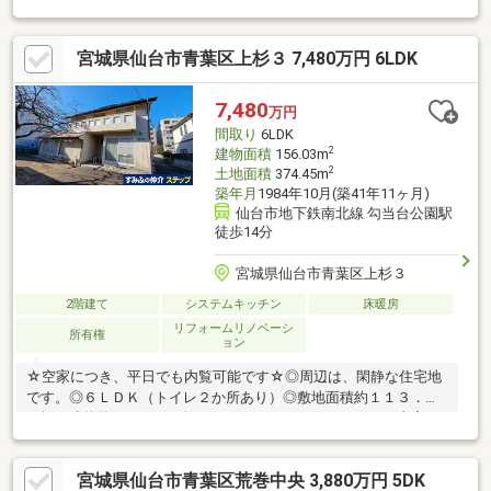
2分につき通学も安心○地下鉄南北線「北四番丁」 駅 徒歩１４
分 約1060m○JR仙山線「北仙台」駅 徒歩１５分 約1170m○市
宮城県仙台市青葉区上杉３ 7,480万円 6LDK
営・宮交バス「木町」停 徒歩４分 約290m○仙台市立通町小学
校 徒歩２分 約90m○仙台市立三条中学校 徒歩１５分 約
1130m○(選択可能)第二中学校 徒歩８分 約640m○やまや通町
7,480
万円
店 徒歩８分 約570m
間取り
6LDK
2
建物面積
156.03m
2
土地面積
374.45m
築年月
1984年10月(築41年11ヶ月)
仙台市地下鉄南北線 勾当台公園駅
徒歩14分
宮城県仙台市青葉区上杉３
2階建て
システムキッチン
床暖房
リフォームリノベーシ
所有権
ョン
☆空家につき、平日でも内覧可能です☆◎周辺は、閑静な住宅地
です。◎６ＬＤＫ（トイレ２か所あり）◎敷地面積約１１３．２
７坪・建物約４７．１９坪、６ＬＤＫです！（リフォーム内容）
２０１１年１１月実施・外壁・屋根塗装・ＬＤＫフリーリング張
替え・設置設備（床暖房・エコキュート・ＩＨクッキングヒータ
宮城県仙台市青葉区荒巻中央 3,880万円 5DK
ー）・ＬＤＫクロス壁張替え２０１２年１１月実施・２階各洋室