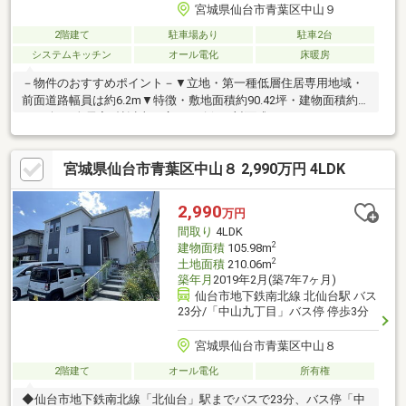
宮城県仙台市青葉区中山９
2階建て
駐車場あり
駐車2台
システムキッチン
オール電化
床暖房
－物件のおすすめポイント－▼立地・第一種低層住居専用地域・
前面道路幅員は約6.2m▼特徴・敷地面積約90.42坪・建物面積約
54.84坪・全居室7帖以上の広さを確保・対面式のセパレートキッ
チン、パントリー付・室内随所に収納スペースを確保・2階洋室は
約18.4帖、キッチン付・建物程度良好・駐車2台可能(車種によ
宮城県仙台市青葉区中山８ 2,990万円 4LDK
る)▼設備・床暖房(灯油式)・エコキュート・食洗機・IHクッキン
グヒーター・複層ガラス・TVモニター付インターホン■ ご希望の
住まい探しをお手伝いします ━━━━━・・・物件の詳細・ご相
2,990
万円
談はお気軽にお問い合わせください。
間取り
4LDK
2
建物面積
105.98m
2
土地面積
210.06m
築年月
2019年2月(築7年7ヶ月)
仙台市地下鉄南北線 北仙台駅 バス
23分/「中山九丁目」バス停 停歩3分
宮城県仙台市青葉区中山８
2階建て
オール電化
所有権
◆仙台市地下鉄南北線「北仙台」駅までバスで23分、バス停「中