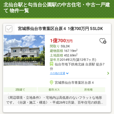
北仙台駅と勾当台公園駅の中古住宅・中古一戸建
て 物件一覧
宮城県仙台市青葉区台原４ 1億700万円 5SLDK
1億700
万円
間取り
5SLDK
2
建物面積
167.19m
2
土地面積
452.69m
築年月
2014年2月(築12年7ヶ月)
仙台市地下鉄南北線 台原駅 徒歩7
分
その他の交通
宮城県仙台市青葉区台原４
2階建て
都市ガス
所有権
《周辺環境・立地条件》・宅地内は高低差のないフラットな地形
です。《分譲・施工・構造》・平成26年2月築、百年住宅の鉄筋
コンクリート造の注文住宅です。《道路・方位等》・前面道路は
双方通行ができないため、車の交通量が少ないのが特徴です。