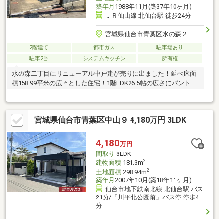
築年月
1988年11月(築37年10ヶ月)
ＪＲ仙山線 北仙台駅 徒歩24分
宮城県仙台市青葉区水の森２
2階建て
都市ガス
駐車場あり
駐車2台
システムキッチン
所有権
水の森二丁目にリニューアル中戸建が売りに出ました！延べ床面
積158.99平米の広々とした住宅！1階LDK26.5帖の広さにパントリ
ーがついており、収納充実の広々とした造りとなっております！
駐車スペースも並列２台あり！当日のご案内も承っておりますの
で、お気軽にお問い合わせください。
宮城県仙台市青葉区中山９ 4,180万円 3LDK
4,180
万円
間取り
3LDK
2
建物面積
181.3m
2
土地面積
298.94m
築年月
2007年10月(築18年11ヶ月)
仙台市地下鉄南北線 北仙台駅 バス
21分/「川平北公園前」バス停 停歩4
分