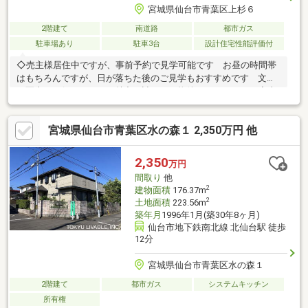
宮城県仙台市青葉区上杉６
2階建て
南道路
都市ガス
駐車場あり
駐車3台
設計住宅性能評価付
◇売主様居住中ですが、事前予約で見学可能です お昼の時間帯
はもちろんですが、日が落ちた後のご見学もおすすめです 文字
と写真では伝えきれない魅力の詰まった物件となっています◆青
葉区上杉アドレス◆JR仙山線北仙台駅徒歩11分◆地下鉄北仙台駅
徒歩12分◆2025年3月築◆積水ハウス施工のこだわりの注文住宅
宮城県仙台市青葉区水の森１ 2,350万円 他
◆駐車4台可（車種による）◆土地面積：213.59㎡（64.61坪）◆
建物面積：122.50㎡（37.05坪）
2,350
万円
間取り
他
2
建物面積
176.37m
2
土地面積
223.56m
築年月
1996年1月(築30年8ヶ月)
仙台市地下鉄南北線 北仙台駅 徒歩
12分
宮城県仙台市青葉区水の森１
2階建て
都市ガス
システムキッチン
所有権