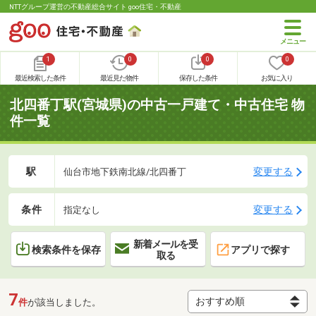
NTTグループ運営の不動産総合サイト goo住宅・不動産
1
0
0
0
最近検索した条件
最近見た物件
保存した条件
お気に入り
北四番丁駅(宮城県)の中古一戸建て・中古住宅 物
件一覧
駅
変更する
仙台市地下鉄南北線/北四番丁
条件
変更する
指定なし
新着メールを受
検索条件を保存
アプリで探す
取る
7
件
が該当しました。