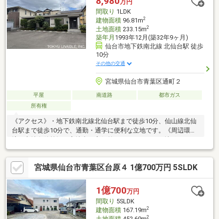
8,980
万円
間取り
1LDK
2
建物面積
96.81m
2
土地面積
233.15m
築年月
1993年12月(築32年9ヶ月)
仙台市地下鉄南北線 北仙台駅 徒歩
10分
その他の交通
宮城県仙台市青葉区通町２
平屋
南道路
都市ガス
所有権
《アクセス》・地下鉄南北線北仙台駅まで徒歩10分、仙山線北仙
台駅まで徒歩10分で、通勤・通学に便利な立地です。《周辺環
境・立地条件等》・宅地内は高低差のないフラットな地形で
す。・表通りから一本入っており、人目が気にならないのが特徴
です。《道路・方位等》・南側幅員約5.9ｍの公道に面するため、
宮城県仙台市青葉区台原４ 1億700万円 5SLDK
陽当り良好です。・駐車並列５台は可能です。《有効活用》・東
北セキスイハイム旧施工の鉄骨造です。・現況は事務所仕様で
す。・事務所・店舗・医院等幅広い用途で利用可能です。
1億700
万円
間取り
5SLDK
2
建物面積
167.19m
2