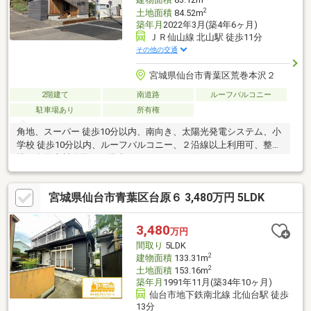
建物面積
83.12m
2
土地面積
84.52m
築年月
2022年3月(築4年6ヶ月)
ＪＲ仙山線 北山駅 徒歩11分
その他の交通
宮城県仙台市青葉区荒巻本沢２
2階建て
南道路
ルーフバルコニー
駐車場あり
所有権
角地、スーパー 徒歩10分以内、南向き、太陽光発電システム、小
学校 徒歩10分以内、ルーフバルコニー、２沿線以上利用可、整形
地、自然素材使用、２階建、ＩＨクッキングヒーター
宮城県仙台市青葉区台原６ 3,480万円 5LDK
3,480
万円
間取り
5LDK
2
建物面積
133.31m
2
土地面積
153.16m
築年月
1991年11月(築34年10ヶ月)
仙台市地下鉄南北線 北仙台駅 徒歩
13分