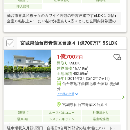
2階建て
駐車場あり
所有権
即入居可
仙台市青葉区桜ヶ丘のカワイイ外観の中古戸建です●LDK１２帖●
全室６帖以上●１Fに16帖の洋室あり●広々とした玄関内覧希望の
方はお気軽にご連絡ください♪住宅ローンのご相談も無料にて承り
ます。
宮城県仙台市青葉区台原４ 1億700万円 5SLDK
1億700
万円
間取り
5SLDK
2
建物面積
167.19m
2
土地面積
452.69m
築年月
2014年2月(築12年7ヶ月)
仙台市地下鉄南北線 台原駅 徒歩8
分
その他の交通
宮城県仙台市青葉区台原４
2階建て
ルーフバルコニー
駐車場あり
駐車3台
システムキッチン
浴室乾燥機
駐車場収入月額8万円 自宅分3台可外部貸の駐車場にアパート・