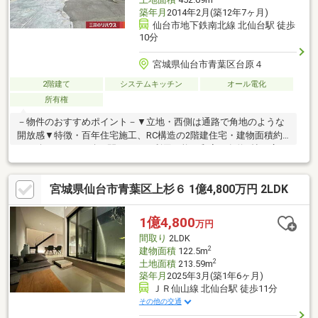
土地面積
452.69m
築年月
2014年2月(築12年7ヶ月)
仙台市地下鉄南北線 北仙台駅 徒歩
10分
宮城県仙台市青葉区台原４
2階建て
システムキッチン
オール電化
所有権
－物件のおすすめポイント－▼立地・西側は通路で角地のような
開放感▼特徴・百年住宅施工、RC構造の2階建住宅・建物面積約
50.57坪の5LDK・続き間としても利用可能な和室は各約8帖・広々
としたL字型バルコニー・吹抜けのある明るい玄関・3台以上駐車
可能(車種による)▼周辺環境・みやぎ生協台原店 徒歩6分(約
宮城県仙台市青葉区上杉６ 1億4,800万円 2LDK
440m)※容積率は前面道路幅員により160％に制限されます。※敷
地一部を現況月極駐車場として利用中です。月極駐車場解約後の
お引渡しとなります。■ ご希望の住まい探しをお手伝いします
1億4,800
万円
━━━━━・・・物件の詳細・ご相談はお気軽にお問い合わせく
間取り
2LDK
ださい。
2
建物面積
122.5m
2
土地面積
213.59m
築年月
2025年3月(築1年6ヶ月)
ＪＲ仙山線 北仙台駅 徒歩11分
その他の交通