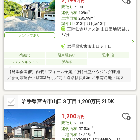
2,199
万円
ーンの組み方や金融機関をご提案。住宅ローンが初めての方でも
間取り
4LDK
お気軽にご相
2
建物面積
109m
2
土地面積
285.99m
築年月
2013年9月(築13年)
三陸鉄道リアス線 山口団地駅 徒歩
27分
パノラマあり
岩手県宮古市山口５丁目
2階建て
駐車場あり
駐車3台
システムキッチン
所有権
【見学会開催】内装リフォーム予定／(株)日盛ハウジング様施工
／新耐震適合／駐車3台可／前面道路幅員6.3m／東南角地／庭ス
ペースあり／いわて生協ベルフ西町まで車で4分（2ｋｍ）／閑静
な住宅地／周
岩手県宮古市山口３丁目 1,200万円 2LDK
1,200
万円
間取り
2LDK
2
建物面積
57.53m
2
土地面積
147.19m
築年月
1970年12月(築55年9ヶ月)