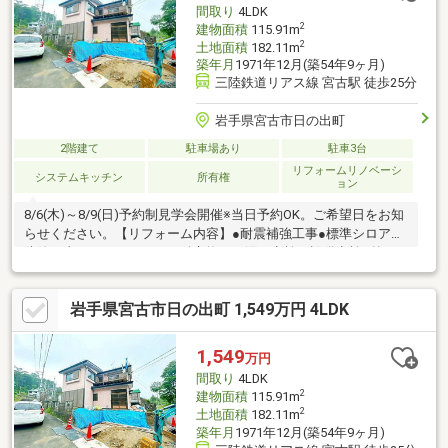
間取り
4LDK
2
建物面積
115.91m
2
土地面積
182.11m
築年月
1971年12月(築54年9ヶ月)
三陸鉄道リアス線 宮古駅 徒歩25分
岩手県宮古市日の出町
2階建て
駐車場あり
駐車3台
リフォームリノベーシ
システムキッチン
所有権
ョン
8/6(木)～8/9(日)予約制見学会開催※当日予約OK。ご希望日をお知
らせください。【リフォーム内容】●耐震補強工事●標準シロアリ
防除工事、クリーニング、鍵交換、雨漏り点検、設備点検●外
構・外装駐車場拡張、屋根塗装、外壁塗装●水回りシステムキッ
チン交換、ユニットバス交換、トイレ交換、洗面化粧台交換●内
岩手県宮古市日の出町 1,549万円 4LDK
装間取変更、室内ドア（一部）交換、床材上張り、シューズボッ
クス交換、クロス張替え●その他設備インターホン設置、火災警
報器設置、照明器具交換【おすすめポイント】・耐震適合証明書
1,549
万円
を取得すれば（要別途費用）、条件により住宅ローン減
間取り
4LDK
2
建物面積
115.91m
2
土地面積
182.11m
築年月
1971年12月(築54年9ヶ月)