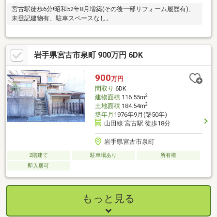
宮古駅徒歩6分!昭和52年8月増築(その後一部リフォーム履歴有)、
未登記建物有、駐車スペースなし。
岩手県宮古市泉町 900万円 6DK
900
万円
間取り
6DK
2
建物面積
116.55m
2
土地面積
184.54m
築年月
1976年9月(築50年)
山田線 宮古駅 徒歩18分
岩手県宮古市泉町
2階建て
駐車場あり
所有権
即入居可
もっと見る