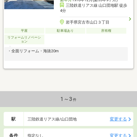
三陸鉄道リアス線 山口団地駅 徒歩
4分
岩手県宮古市山口３丁目
平屋
駐車場あり
所有権
リフォームリノベーシ
ョン
・全面リフォーム・海抜20m
1～3
件
駅
変更する
三陸鉄道リアス線/山口団地
条件
変更する
指定なし