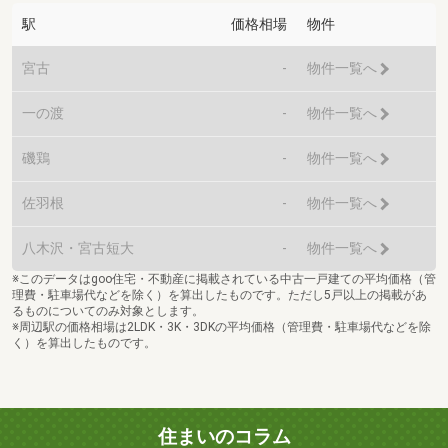
駅
価格相場
物件
宮古
-
物件一覧へ
一の渡
-
物件一覧へ
磯鶏
-
物件一覧へ
佐羽根
-
物件一覧へ
八木沢・宮古短大
-
物件一覧へ
※このデータはgoo住宅・不動産に掲載されている中古一戸建ての平均価格（管
理費・駐車場代などを除く）を算出したものです。ただし5戸以上の掲載があ
るものについてのみ対象とします。
※周辺駅の価格相場は2LDK・3K・3DKの平均価格（管理費・駐車場代などを除
く）を算出したものです。
住まいのコラム