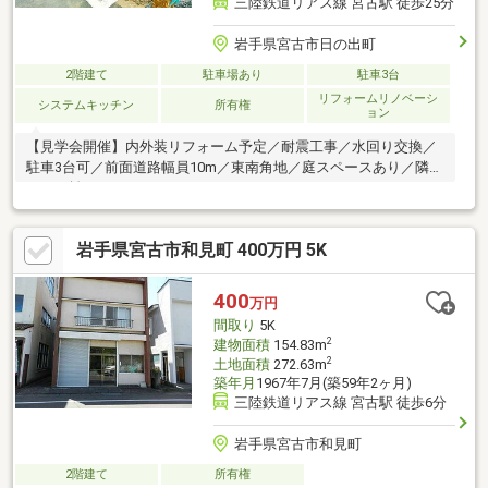
三陸鉄道リアス線 宮古駅 徒歩25分
岩手県宮古市日の出町
2階建て
駐車場あり
駐車3台
リフォームリノベーシ
システムキッチン
所有権
ョン
【見学会開催】内外装リフォーム予定／耐震工事／水回り交換／
駐車3台可／前面道路幅員10m／東南角地／庭スペースあり／隣家
との距離があり
岩手県宮古市和見町 400万円 5K
400
万円
間取り
5K
2
建物面積
154.83m
2
土地面積
272.63m
築年月
1967年7月(築59年2ヶ月)
三陸鉄道リアス線 宮古駅 徒歩6分
岩手県宮古市和見町
2階建て
所有権