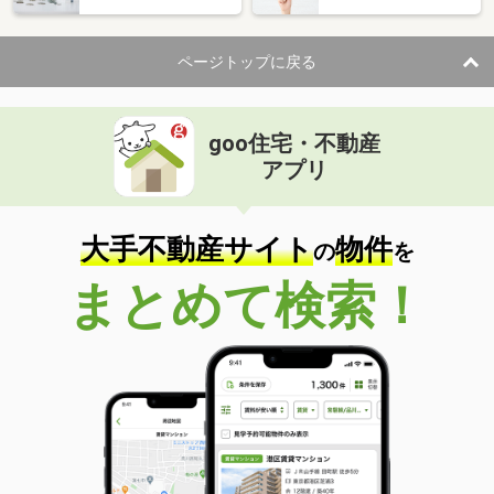
ページトップに戻る
goo住宅・不動産
アプリ
大手不動産サイト
物件
の
を
まとめて検索！