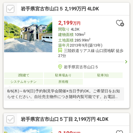
岩手県宮古市山口５ 2,199万円 4LDK
2,199
万円
間取り
4LDK
2
建物面積
109m
2
土地面積
285.99m
築年月
2013年9月(築13年)
三陸鉄道リアス線 山口団地駅 徒歩
27分
岩手県宮古市山口５
2階建て
駐車場あり
駐車3台
システムキッチン
所有権
8/6(木)～8/9(日)予約制見学会開催※当日予約OK。ご希望日をお知
らせください。自社売主物件につき随時内覧可能です。お電話か
メールでご希望日をお知らせください。【リフォーム内容】●標
準シロアリ防除工事、クリーニング、鍵交換、雨漏り点検、設備
点検駐車場拡張、庭木伐採クロス張替え、照明器具交換【おすす
岩手県宮古市山口５丁目 2,199万円 4LDK
めポイント】・本物件は条件により住宅ローン減税が適用されま
す。・雨漏り、構造上主要な部分の欠陥や・腐食、給排水管の故
障や漏水についてお引渡しより２年間保証・お客様に合わせたロ