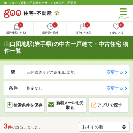
NTTグループ運営の不動産総合サイト goo住宅・不動産
1
0
0
0
最近検索した条件
最近見た物件
保存した条件
お気に入り
山口団地駅(岩手県)の中古一戸建て・中古住宅 物
件一覧
駅
変更する
三陸鉄道リアス線/山口団地
条件
変更する
指定なし
新着メールを受
検索条件を保存
アプリで探す
取る
3
件
が該当しました。