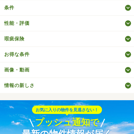
条件
性能・評価
瑕疵保険
お得な条件
画像・動画
情報の新しさ
お気に入りの物件を見逃さない！
プッシュ通知で
最新の物件情報が届く