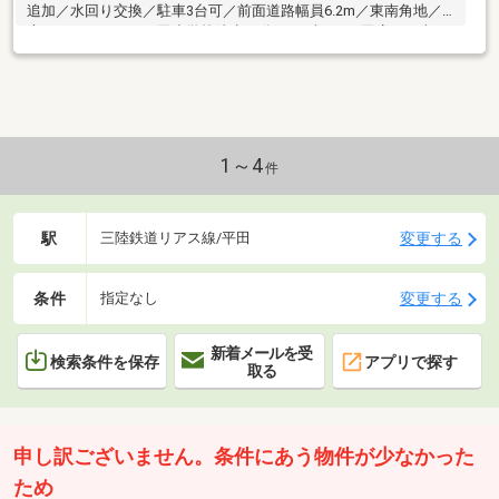
追加／水回り交換／駐車3台可／前面道路幅員6.2m／東南角地／
庭スペースあり／平田小学校徒歩20分／みずかみ平田店まで車で
4分（1.6ｋｍ…
1～4
件
駅
変更する
三陸鉄道リアス線/平田
条件
変更する
指定なし
新着メールを受
検索条件を保存
アプリで探す
取る
申し訳ございません。条件にあう物件が少なかった
ため