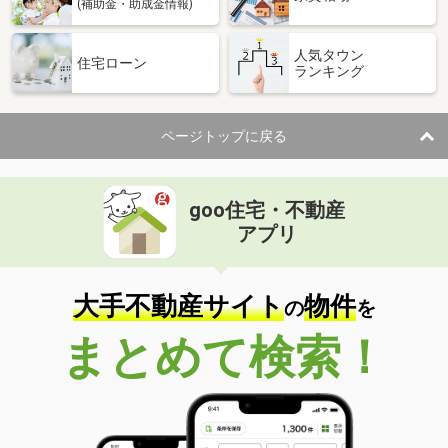
(補助金・助成金情報)
人気タウン
住宅ローン
ランキング
ページトップに戻る
goo住宅・不動産
アプリ
大手不動産サイト
物件
の
を
まとめて検索！