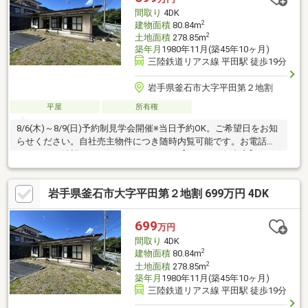
ロス張替え●その他設備インターホン設置、火災警報器設置、照
間取り
4DK
明器具交換【おすすめポ
2
建物面積
80.84m
2
土地面積
278.85m
築年月
1980年11月(築45年10ヶ月)
三陸鉄道リアス線 平田駅 徒歩19分
岩手県釜石市大字平田第２地割
平屋
所有権
8/6(木)～8/9(日)予約制見学会開催※当日予約OK。ご希望日をお知
らせください。自社売主物件につき随時内覧可能です。お電話か
メールでご希望日をお知らせください。【リフォーム内容】シロ
アリ工防除工事、クリーニング、鍵交換【おすすめポイント】シ
ロアリ防除工事施工後5年間保証お客様に合わせたローンの組み方
岩手県釜石市大字平田第２地割 699万円 4DK
や金融機関をご提案。住宅ローンが初めての方でもお気軽にご相
談ください。
699
万円
間取り
4DK
2
建物面積
80.84m
2
土地面積
278.85m
築年月
1980年11月(築45年10ヶ月)
三陸鉄道リアス線 平田駅 徒歩19分