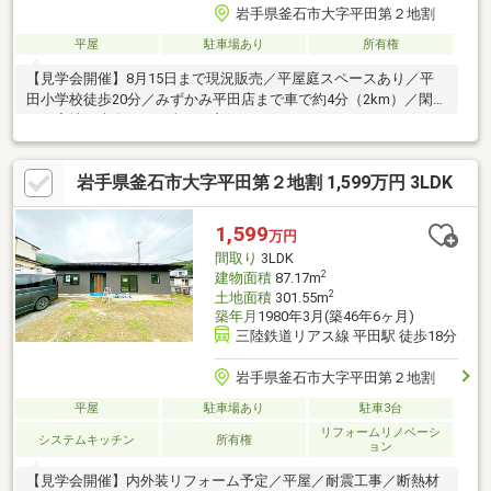
岩手県釜石市大字平田第２地割
平屋
駐車場あり
所有権
【見学会開催】8月15日まで現況販売／平屋庭スペースあり／平
田小学校徒歩20分／みずかみ平田店まで車で約4分（2km）／閑静
な住宅地／南向きで日当たり良好
岩手県釜石市大字平田第２地割 1,599万円 3LDK
1,599
万円
間取り
3LDK
2
建物面積
87.17m
2
土地面積
301.55m
築年月
1980年3月(築46年6ヶ月)
三陸鉄道リアス線 平田駅 徒歩18分
岩手県釜石市大字平田第２地割
平屋
駐車場あり
駐車3台
リフォームリノベーシ
システムキッチン
所有権
ョン
【見学会開催】内外装リフォーム予定／平屋／耐震工事／断熱材