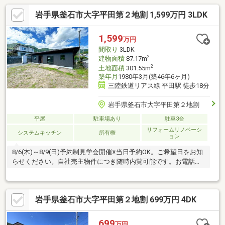
岩手県釜石市大字平田第２地割 1,599万円 3LDK
1,599
万円
間取り
3LDK
2
建物面積
87.17m
2
土地面積
301.55m
築年月
1980年3月(築46年6ヶ月)
三陸鉄道リアス線 平田駅 徒歩18分
岩手県釜石市大字平田第２地割
平屋
駐車場あり
駐車3台
リフォームリノベーシ
システムキッチン
所有権
ョン
8/6(木)～8/9(日)予約制見学会開催※当日予約OK。ご希望日をお知
らせください。自社売主物件につき随時内覧可能です。お電話か
メールでご希望日をお知らせください。【リフォーム内容】●標
準シロアリ防除工事、クリーニング、鍵交換、雨漏り点検、設備
点検●外構・外装駐車場拡張、屋根塗装、外壁塗装・張替、植栽
岩手県釜石市大字平田第２地割 699万円 4DK
剪定、庭木伐採●水回りシステムキッチン交換、ユニットバス交
換、トイレ交換、洗面化粧台交換●内装間取変更、玄関扉交換、
室内ドア（一部）交換、床材上張り、シューズボックス交換、ク
699
万円