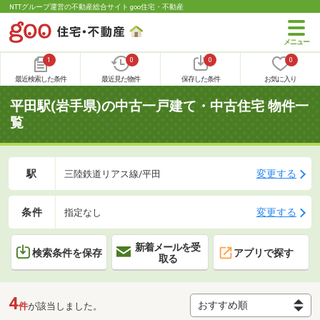
NTTグループ運営の不動産総合サイト goo住宅・不動産
1
0
0
0
最近検索した条件
最近見た物件
保存した条件
お気に入り
平田駅(岩手県)の中古一戸建て・中古住宅 物件一
覧
駅
変更する
三陸鉄道リアス線/平田
条件
変更する
指定なし
新着メールを受
検索条件を保存
アプリで探す
取る
4
件
が該当しました。