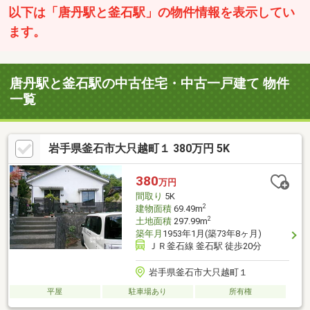
以下は「唐丹駅と釜石駅」の物件情報を表示してい
ます。
唐丹駅と釜石駅の中古住宅・中古一戸建て 物件
一覧
岩手県釜石市大只越町１ 380万円 5K
380
万円
間取り
5K
2
建物面積
69.49m
2
土地面積
297.99m
築年月
1953年1月(築73年8ヶ月)
ＪＲ釜石線 釜石駅 徒歩20分
岩手県釜石市大只越町１
平屋
駐車場あり
所有権