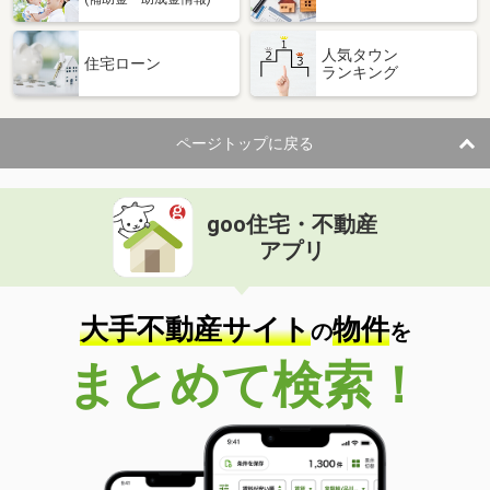
人気タウン
住宅ローン
ランキング
ページトップに戻る
goo住宅・不動産
アプリ
大手不動産サイト
物件
の
を
まとめて検索！