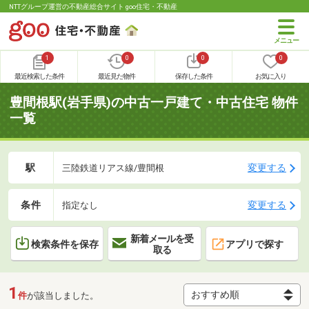
NTTグループ運営の不動産総合サイト goo住宅・不動産
1
0
0
0
最近検索した条件
最近見た物件
保存した条件
お気に入り
豊間根駅(岩手県)の中古一戸建て・中古住宅 物件
一覧
駅
変更する
三陸鉄道リアス線/豊間根
条件
変更する
指定なし
新着メールを受
検索条件を保存
アプリで探す
取る
1
件
が該当しました。