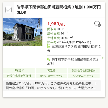
岩手県下閉伊郡山田町豊間根第３地割 1,980万円
3LDK
1,980
万円
間取り
3LDK
2
建物面積
96m
2
土地面積
289.61m
築年月
2014年4月(築12年5ヶ月)
三陸鉄道リアス線 豊間根駅 徒歩12
分
岩手県下閉伊郡山田町豊間根第３
地割
2階建て
南道路
設計住宅性能評価付
建設住宅性能評価付
カウンターキッチン
システムキッチン
価格改定2140万円→1980万円。この物件の紹介動画を配信中。下
欄の会社情報「動画」のボタンからご覧ください。太陽光パネル
2.16kw。2022年蓄電池9.8kwh設置済み。日本ハウスHD施工物
件。