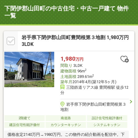
下閉伊郡山田町の中古住宅・中古一戸建て 物件
一覧
岩手県下閉伊郡山田町豊間根第３地割 1,980万円
3LDK
1,980
万円
間取り
3LDK
2
建物面積
96m
2
土地面積
289.61m
築年月
2014年4月(築12年5ヶ月)
三陸鉄道リアス線 豊間根駅 徒歩12
分
岩手県下閉伊郡山田町豊間根第３
地割
2階建て
南道路
設計住宅性能評価付
建設住宅性能評価付
カウンターキッチン
システムキッチン
価格改定2140万円→1980万円。この物件の紹介動画を配信中。下