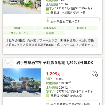
建物面積
113.67m
2
土地面積
151.96m
築年月
1971年11月(築54年10ヶ月)
釜石線 小佐野駅 徒歩14分
岩手県釜石市礼ケ口町
2階建て
駐車場あり
駐車2台
システムキッチン
所有権
【見学会開催】内外装リフォーム予定／断熱材追加／水回り交換
／駐車2台可／前面道路幅員約5.8ｍ／庭スペースあり／対面キッ
チン／ジョイス釜石店様まで約300m
岩手県釜石市甲子町第９地割 1,299万円 5LDK
1,299
万円
間取り
5LDK
2
建物面積
133.28m
2
土地面積
259.42m
築年月
1977年10月(築48年11ヶ月)
釜石線 松倉駅 徒歩20分
岩手県釜石市甲子町第９地割