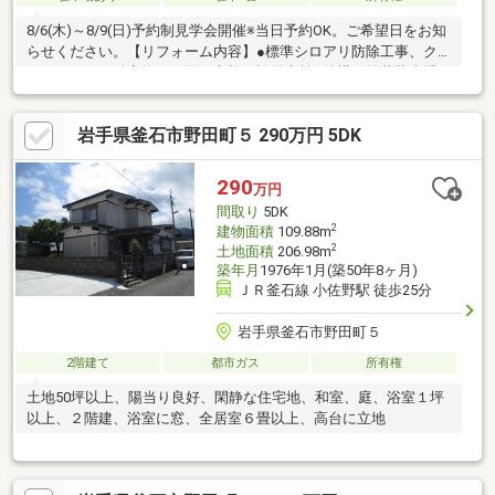
8/6(木)～8/9(日)予約制見学会開催※当日予約OK。ご希望日をお知
らせください。【リフォーム内容】●標準シロアリ防除工事、ク
リーニング、鍵交換、雨漏り点検、設備点検●外構・外装駐車場
拡張●水回りシステムキッチン交換、ユニットバス交換、トイレ
交換、洗面化粧台交換●内装間取変更、クロス張替え、畳表替
岩手県釜石市野田町５ 290万円 5DK
え、障子・襖張替え●その他設備インターホン設置、火災警報器
設置、照明器具交換【おすすめポイント】・本物件は条件により
住宅ローン減税が適用されます。・雨漏り、構造上主要な部分の
290
万円
欠陥や・腐食、給排水管の故障や漏水についてお引渡しより２年
間取り
5DK
間保証・お客様に合わせ
2
建物面積
109.88m
2
土地面積
206.98m
築年月
1976年1月(築50年8ヶ月)
ＪＲ釜石線 小佐野駅 徒歩25分
岩手県釜石市野田町５
2階建て
都市ガス
所有権
土地50坪以上、陽当り良好、閑静な住宅地、和室、庭、浴室１坪
以上、２階建、浴室に窓、全居室６畳以上、高台に立地