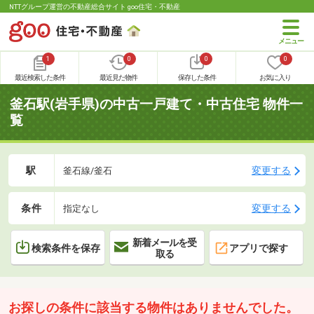
NTTグループ運営の不動産総合サイト goo住宅・不動産
1
0
0
0
最近検索した条件
最近見た物件
保存した条件
お気に入り
釜石駅(岩手県)の中古一戸建て・中古住宅 物件一
覧
駅
変更する
釜石線/釜石
条件
変更する
指定なし
新着メールを受
検索条件を保存
アプリで探す
取る
お探しの条件に該当する物件はありませんでした。