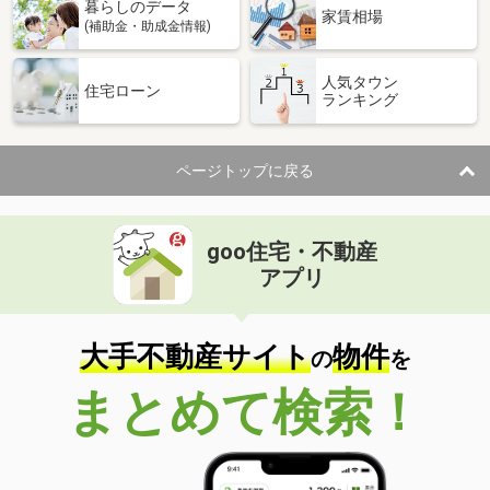
暮らしのデータ
家賃相場
(補助金・助成金情報)
人気タウン
住宅ローン
ランキング
ページトップに戻る
goo住宅・不動産
アプリ
大手不動産サイト
物件
の
を
まとめて検索！