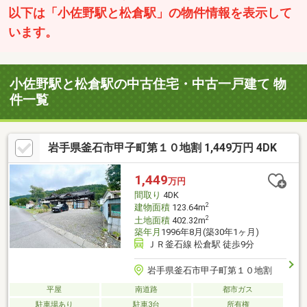
以下は「小佐野駅と松倉駅」の物件情報を表示して
います。
小佐野駅と松倉駅の中古住宅・中古一戸建て 物
件一覧
岩手県釜石市甲子町第１０地割 1,449万円 4DK
1,449
万円
間取り
4DK
2
建物面積
123.64m
2
土地面積
402.32m
築年月
1996年8月(築30年1ヶ月)
ＪＲ釜石線 松倉駅 徒歩9分
岩手県釜石市甲子町第１０地割
平屋
南道路
都市ガス
駐車場あり
駐車3台
所有権