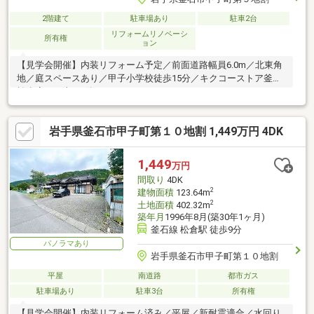
2階建て
駐車場あり
駐車2台
リフォームリノベーシ
所有権
ョン
【見学会開催】内装リフォーム予定／前面道路幅員6.0m／北東角
地／庭スペースあり／甲子小学校徒歩15分／キクコーストア釜石
松倉店まで車で6分（3ｋｍ）
岩手県釜石市甲子町第１０地割 1,449万円 4DK
1,449
万円
間取り
4DK
2
建物面積
123.64m
2
土地面積
402.32m
築年月
1996年8月(築30年1ヶ月)
釜石線 松倉駅 徒歩9分
パノラマあり
岩手県釜石市甲子町第１０地割
平屋
南道路
都市ガス
駐車場あり
駐車3台
所有権
【見学会開催】内装リフォーム済み／平屋／新耐震適合／水回り