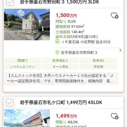
岩手県釜石市野田町３ 1,500万円 3LDK
1,500
万円
間取り
3LDK
2
建物面積
97.63m
2
土地面積
140.4m
築年月
2013年9月(築13年)
ＪＲ釜石線 小佐野駅 徒歩22分
岩手県釜石市野田町３
2階建て
駐車場あり
駐車2台
システムキッチン
オール電化
所有権
【スムストック住宅】大手ハウスメーカー１０社が認定する「メ
ーカー認定既存住宅」です。専用瑕疵保険付き、保険内容 基本
構造部分、雨漏り・保険機関、1年間・保険金額、1000万円・給
排水管路特約あり東北ミサワホーム株式会社施工物件！築12年の
物件です！スーパーやコンビニ、ドラッグストアが徒歩10分圏内
岩手県釜石市礼ケ口町 1,499万円 4SLDK
となっております。車種によっては駐車に難がある場合がござい
ます。現地にてご確認いただければ幸いです。
1,499
万円
間取り
4SLDK
2