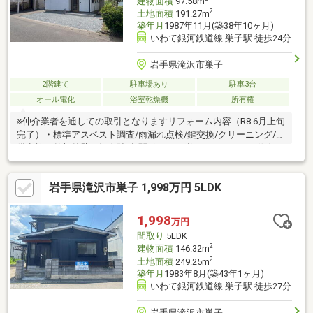
建物面積
97.58m
2
土地面積
191.27m
築年月
1987年11月(築38年10ヶ月)
いわて銀河鉄道線 巣子駅 徒歩24分
岩手県滝沢市巣子
2階建て
駐車場あり
駐車3台
オール電化
浴室乾燥機
所有権
※仲介業者を通しての取引となりますリフォーム内容（R8.6月上旬
完了）・標準アスベスト調査/雨漏れ点検/鍵交換/クリーニング/設
備点検・外部外壁一部上貼/玄関ポーチ修繕（コンクリート仕上
げ）庭部分整地・全面砕石敷き/地先ブロック設置/雪止めアング
ル設置/新規テレビアンテナ設置等・水回りキッチン交換/トイレ
岩手県滝沢市巣子 1,998万円 5LDK
交換/浴室リフォーム（パネル貼り、浴槽塗装仕上げ）等・内装
LDK・廊下床材フロアタイル張り/階段・2階洋室床カーペット貼
替/トイレ・洗面化粧台CF交換/クロス全面貼替/畳表替/建具ドア
1,998
万円
ノブ交換等・その他設備スイッチプレート交換、照明器具交換等
間取り
5LDK
2
建物面積
146.32m
2
土地面積
249.25m
築年月
1983年8月(築43年1ヶ月)
いわて銀河鉄道線 巣子駅 徒歩27分
岩手県滝沢市巣子