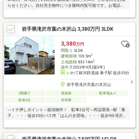
らせください。自社売主物件につき随時内覧可能です。お電話か
メールでご希望日をお知らせください。【おすすめポイント】・
本物件は条件により住宅ローン減税が適用されます。
岩手県滝沢市葉の木沢山 3,380万円 3LDK
3,380
万円
間取り
3LDK
2
建物面積
103.5m
2
土地面積
833.14m
築年月
2023年9月(築3年)
いわて銀河鉄道線 巣子駅 徒歩25分
岩手県滝沢市葉の木沢山
2階建て
南道路
駐車場あり
駐車2台
所有権
---イチ押しポイント---築浅物件！ 駐車2台可---周辺環境---駅「巣
子」・・・徒歩25分バス停「はんのき団地」・・・徒歩9分滝沢
第二小学校・・・2.6ｋｍ（徒歩33分）滝沢第二中学校・・・3.5
ｋ（徒歩44分）