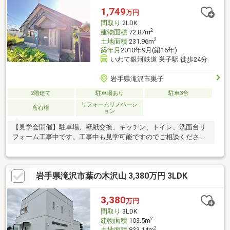
1,749
万円
間取り
2LDK
2
建物面積
72.87m
2
土地面積
231.96m
築年月
2010年9月(築16年)
いわて銀河鉄道 巣子駅 徒歩24分
岩手県滝沢市巣子
2階建て
駐車場あり
駐車3台
リフォームリノベーシ
所有権
ョン
【見学会開催】駐車場、壁紙交換、キッチン、トイレ、洗面台リ
フォーム工事中です。工事中も見学可能ですのでご相談くださ
い。
岩手県滝沢市葉の木沢山 3,380万円 3LDK
3,380
万円
間取り
3LDK
2
建物面積
103.5m
2