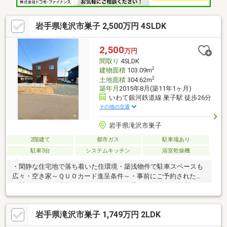
岩手県滝沢市巣子 2,500万円 4SLDK
2,500
万円
間取り
4SLDK
2
建物面積
103.09m
2
土地面積
304.62m
築年月
2015年8月(築11年1ヶ月)
いわて銀河鉄道線 巣子駅 徒歩26分
その他の交通
岩手県滝沢市巣子
2階建て
都市ガス
駐車場あり
駐車3台
システムキッチン
浴室乾燥機
・閑静な住宅地で落ち着いた住環境・築浅物件で駐車スペースも
広々・空き家～ＱＵＯカード進呈条件～・事前にご予約された方
が対象です・ご内覧の際に２０００円進呈いたします・住宅ロー
ンの事前審査に進まれた際に３０００円進呈いたします
岩手県滝沢市巣子 1,749万円 2LDK