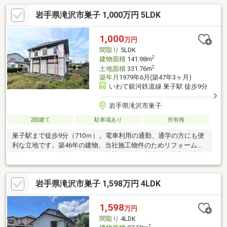
岩手県滝沢市巣子 1,000万円 5LDK
1,000
万円
間取り
5LDK
2
建物面積
141.98m
2
土地面積
331.76m
築年月
1979年6月(築47年3ヶ月)
いわて銀河鉄道線 巣子駅 徒歩9分
岩手県滝沢市巣子
2階建て
駐車場あり
所有権
巣子駅まで徒歩9分（710ｍ）。電車利用の通勤、通学の方にも便
利な立地です。築46年の建物、当社施工物件のためリフォーム相
談もバックアップいたします！玄関タイル、外水道を売主で補修
してお引き渡しします。
岩手県滝沢市巣子 1,598万円 4LDK
1,598
万円
間取り
4LDK
2