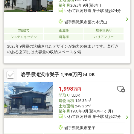
土地面積
833.14m
築年月
2023年9月(築3年)
いわて銀河鉄道 巣子駅 徒歩24分
岩手県滝沢市葉の木沢山
2階建て
南道路
駐車場あり
システムキッチン
所有権
バリアフリー
2023年9月築の洗練されたデザインが魅力の住まいです。奥行き
のある玄関には大容量の収納スペースを備
岩手県滝沢市巣子 1,998万円 5LDK
1,998
万円
間取り
5LDK
2
建物面積
146.32m
2
土地面積
249.25m
築年月
1983年8月(築43年1ヶ月)
いわて銀河鉄道 巣子駅 徒歩27分
岩手県滝沢市巣子