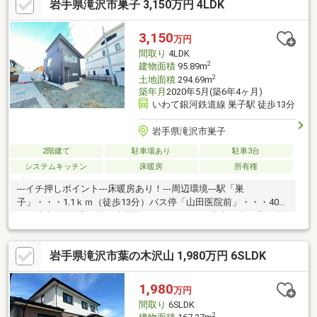
岩手県滝沢市巣子 3,150万円 4LDK
3,150
万円
間取り
4LDK
2
建物面積
95.89m
2
土地面積
294.69m
築年月
2020年5月(築6年4ヶ月)
いわて銀河鉄道線 巣子駅 徒歩13分
岩手県滝沢市巣子
2階建て
駐車場あり
駐車3台
システムキッチン
床暖房
所有権
---イチ押しポイント---床暖房あり！---周辺環境---駅「巣
子」・・・1.1ｋｍ（徒歩13分）バス停「山田医院前」・・・400
ｍ（徒歩5分）滝沢第二小学校・・・1.1ｋｍ（徒歩14分）滝沢第
二中学校・・・2.1ｋｍ（徒歩27分）
岩手県滝沢市葉の木沢山 1,980万円 6SLDK
1,980
万円
間取り
6SLDK
2