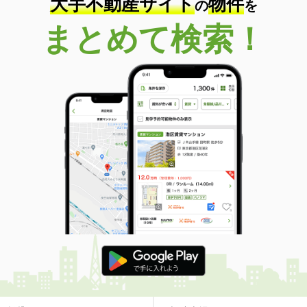
大手不動産サイト
物件
の
を
まとめて検索！