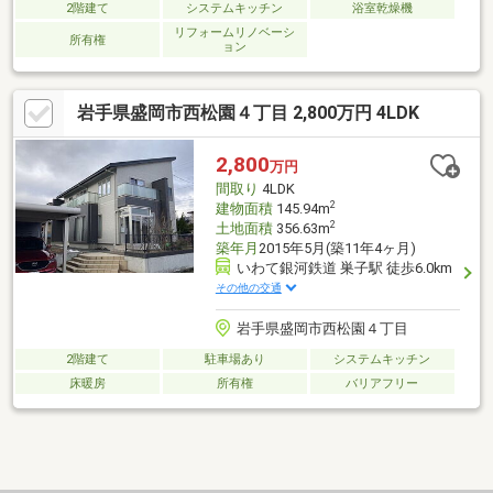
2階建て
システムキッチン
浴室乾燥機
リフォームリノベーシ
所有権
ョン
岩手県盛岡市西松園４丁目 2,800万円 4LDK
2,800
万円
間取り
4LDK
2
建物面積
145.94m
2
土地面積
356.63m
築年月
2015年5月(築11年4ヶ月)
いわて銀河鉄道 巣子駅 徒歩6.0km
その他の交通
岩手県盛岡市西松園４丁目
2階建て
駐車場あり
システムキッチン
床暖房
所有権
バリアフリー