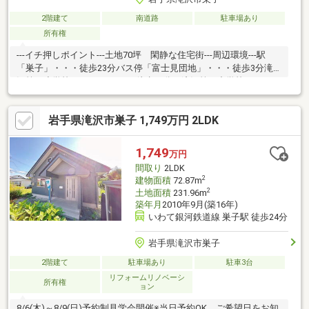
2階建て
南道路
駐車場あり
所有権
---イチ押しポイント---土地70坪 閑静な住宅街---周辺環境---駅
「巣子」・・・徒歩23分バス停「富士見団地」・・・徒歩3分滝
沢第二小学校・・・1.8ｋｍ（徒歩23分）滝沢第二中学校・・・
2.9ｋｍ（徒歩37分）
岩手県滝沢市巣子 1,749万円 2LDK
1,749
万円
間取り
2LDK
2
建物面積
72.87m
2
土地面積
231.96m
築年月
2010年9月(築16年)
いわて銀河鉄道線 巣子駅 徒歩24分
岩手県滝沢市巣子
2階建て
駐車場あり
駐車3台
リフォームリノベーシ
所有権
ョン
8/6(木)～8/9(日)予約制見学会開催※当日予約OK。ご希望日をお知