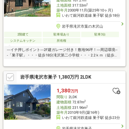
建物面積
167.27m
2
土地面積
317.53m
築年月
2000年11月(築25年10ヶ月)
いわて銀河鉄道線 巣子駅 徒歩18分
岩手県滝沢市葉の木沢山
2階建て
駐車場あり
駐車3台
システムキッチン
所有権
---イチ押しポイント---2F建ガレージ付き！敷地96坪！---周辺環境--
-「巣子駅」・・・徒歩18分滝沢第二小学校・・・2.2ｋｍ（徒歩
28分）滝沢第二中学校・・・3.1ｋｍ（徒歩39分）
岩手県滝沢市巣子 1,380万円 2LDK
1,380
万円
間取り
2LDK
2
建物面積
72.87m
2
土地面積
231.96m
築年月
2010年9月(築16年)
いわて銀河鉄道線 巣子駅 徒歩23分
岩手県滝沢市巣子