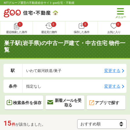
NTTグループ運営の不動産総合サイト goo住宅・不動産
1
0
0
0
最近検索した条件
最近見た物件
保存した条件
お気に入り
巣子駅(岩手県)の中古一戸建て・中古住宅 物件一
覧
駅
変更する
いわて銀河鉄道/巣子
条件
変更する
指定なし
新着メールを受
検索条件を保存
アプリで探す
取る
15
件
が該当しました。