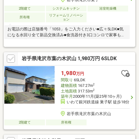
2階建て
システムキッチン
浴室乾燥機
リフォームリノベーシ
所有権
ョン
お電話の際は店舗番号「1053」をご入力ください■広々5LDK■気
になる水回り全て新品交換済み■食洗器付き3口コンロで家事も捗
ります（嬉しいパントリー付き）
岩手県滝沢市葉の木沢山 1,980万円 6SLDK
1,980
万円
間取り
6SLDK
2
建物面積
167.27m
2
土地面積
317.53m
築年月
2000年11月(築25年10ヶ月)
いわて銀河鉄道線 巣子駅 徒歩18分
岩手県滝沢市葉の木沢山
2階建て
所有権