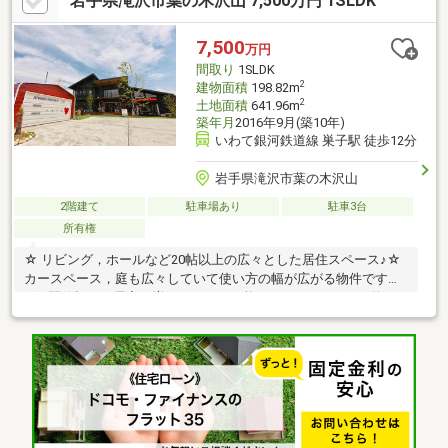
岩手県滝沢市葉の木沢山 7,500万円 1SLDK
7,500
万円
間取り
1SLDK
2
建物面積
198.82m
2
土地面積
641.96m
築年月
2016年9月(築10年)
いわて銀河鉄道線 巣子駅 徒歩12分
岩手県滝沢市葉の木沢山
2階建て
駐車場あり
駐車3台
所有権
☆ リビング，ホールなど20帖以上の広々とした居住スペース♪☆
カースペース，庭も広々していて使い方の幅が広がる物件です
♪☆ 間仕切りで居室を増やすことも可能です！■ ガレージ（物
置）約20帖■ カースペース5台以上可■ トイレ3カ所■ 土間スペー
ス■ エアコン4台■ シャワー室■ テラス■ バルコニー■ 太陽光発電
システム10K■ 薪ストーブ（別途）