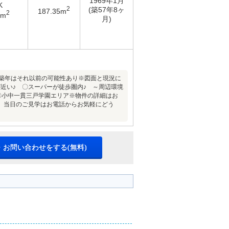
1969年1月
K
2
(築57年8ヶ
187.35m
2
8m
月)
新築年はそれ以前の可能性あり※図面と現況に
近い♪ 〇スーパーが徒歩圏内♪ ～周辺環境
)〇小中一貫三戸学園エリア※物件の詳細はお
。当日のご見学はお電話からお気軽にどう
・お問い合わせをする(無料)