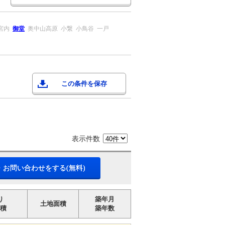
宮内
御堂
奥中山高原
小繋
小鳥谷
一戸
この条件を保存
表示件数
・お問い合わせをする(無料)
り
築年月
土地面積
積
築年数