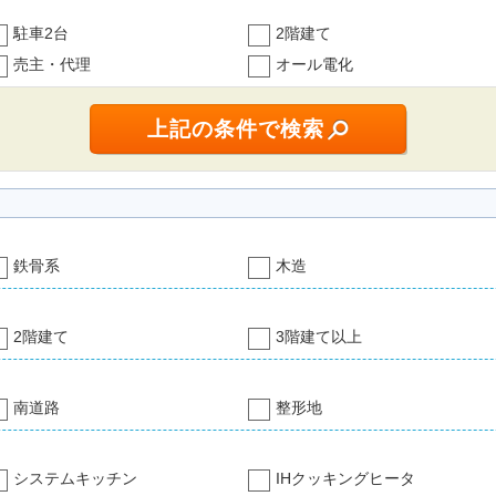
駐車2台
2階建て
売主・代理
オール電化
鉄骨系
木造
2階建て
3階建て以上
南道路
整形地
システムキッチン
IHクッキングヒータ