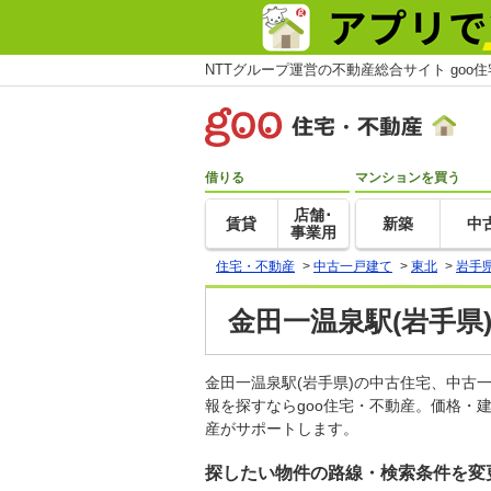
NTTグループ運営の不動産総合サイト goo
借りる
マンションを買う
店舗･
賃貸
新築
中
事業用
住宅・不動産
>
中古一戸建て
>
東北
>
岩手
金田一温泉駅(岩手県
金田一温泉駅(岩手県)の中古住宅、中
報を探すならgoo住宅・不動産。価格・
産がサポートします。
探したい物件の路線・検索条件を変