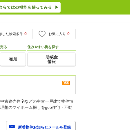
0
0
存した検索条件
お気に入り
売る
住みやすい街を探す
助成金
売却
情報
、中古建売住宅などの中古一戸建て物件情
理想のマイホーム探しをgoo住宅・不動