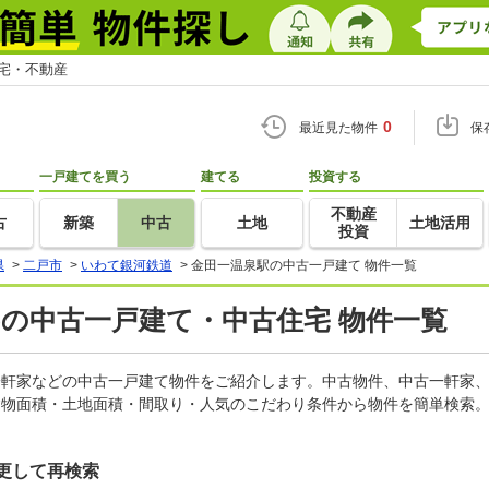
住宅・不動産
0
最近見た物件
保
一戸建てを買う
建てる
投資する
不動産
古
新築
中古
土地
土地活用
投資
県
>
二戸市
>
いわて銀河鉄道
>
金田一温泉駅の中古一戸建て 物件一覧
)の中古一戸建て・中古住宅 物件一覧
古一軒家などの中古一戸建て物件をご紹介します。中古物件、中古一軒家
建物面積・土地面積・間取り・人気のこだわり条件から物件を簡単検索。
更して再検索