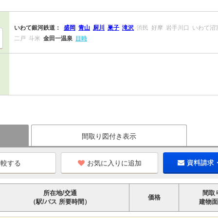
いわて銀河鉄道：
盛岡
青山
厨川
巣子
滝沢
渋民
好摩
岩手川口
いわて沼
二戸
斗米
金田一温泉
目時
間取り図付き表示
お気に入りに追加
資料請求
所在地/交通
間取
価格
（駅/バス 所要時間）
建物面