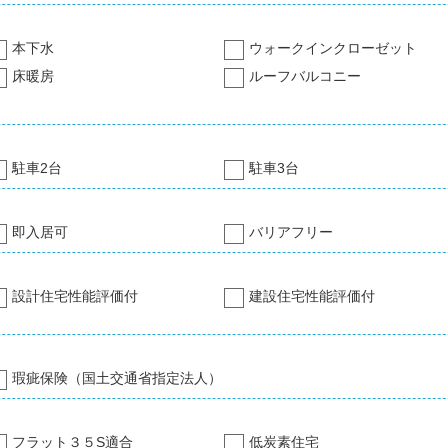
本下水
ウォークインクローゼット
床暖房
ルーフバルコニー
駐車2台
駐車3台
即入居可
バリアフリー
設計住宅性能評価付
建設住宅性能評価付
瑕疵保険（国土交通省指定法人）
フラット３５S適合
低炭素住宅