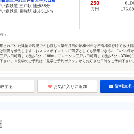
青森県三戸郡三戸町大字八日町
250
8LD
青い森鉄道 三戸駅 徒歩38分
万円
176.8
青い森鉄道 目時駅 徒歩5.1km
権
用されていた建物※現況でのお渡し※築年月日の昭和44年は所有権保存時であり
は現況を優先します～おススメポイント～〇商店としても活用できる♪ 〇バス停が
三戸八日町店まで徒歩3分（188m）〇ローソン三戸八日町店まで徒歩5分（370m
下さい。※見学のご予約は「見学ご予約ボタン」からお好きな日時をご予約下さい
お気に入りに追加
資料請求