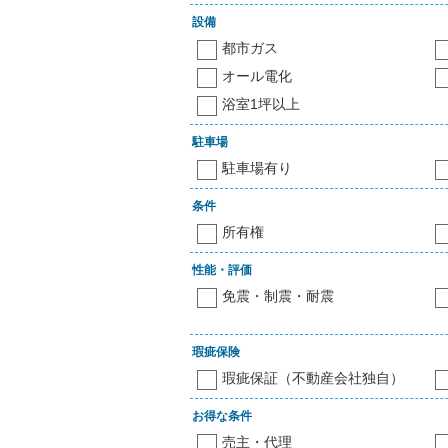
設備
都市ガス
オール電化
浴室1坪以上
駐車場
駐車場有り
条件
所有権
性能・評価
免震・制震・耐震
瑕疵保険
瑕疵保証（不動産会社独自）
お得な条件
売主・代理