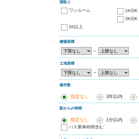
間取り
ワンルーム
1K/DK
3K/DK
5K以上
建物面積
～
土地面積
～
築年数
指定なし
3年以内
駅からの時間
指定なし
1分以内
バス乗車時間含む