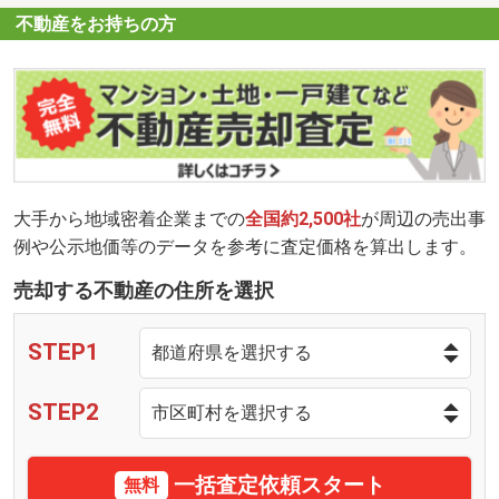
不動産をお持ちの方
大手から地域密着企業までの
全国約2,500社
が周辺の売出事
例や公示地価等のデータを参考に査定価格を算出します。
売却する不動産の住所を選択
STEP1
STEP2
一括査定依頼スタート
無料