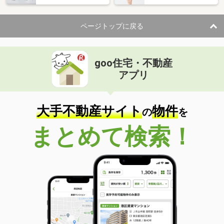
ページトップに戻る
goo住宅・不動産
アプリ
大手不動産サイト
物件
の
を
まとめて検索！