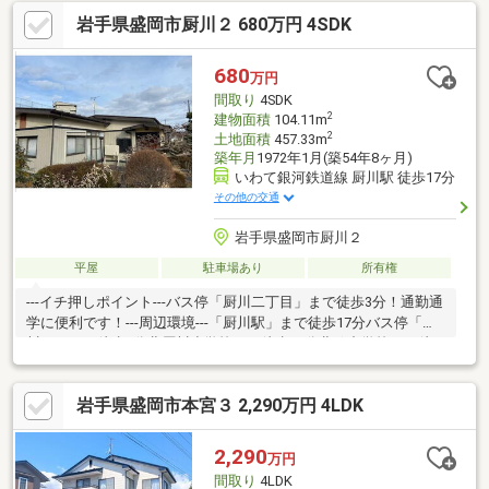
ロス張替え、クッションフロア張替え、建具交換、インターホン
岩手県盛岡市厨川２ 680万円 4SDK
設置、火災警報器設置、照明LED交換【おすすめポイント】・雨
漏り、構造上主要な部分の欠陥や・腐食、給排水管の故障や漏水
についてお引渡しより２年間保証・シロアリ防除工事施工後5年間
680
万円
保証・新品の照明器具設置済なので入居後にすぐに生活が始めら
間取り
4SDK
れます・返済額や融資可能額な
2
建物面積
104.11m
2
土地面積
457.33m
築年月
1972年1月(築54年8ヶ月)
いわて銀河鉄道線 厨川駅 徒歩17分
その他の交通
岩手県盛岡市厨川２
平屋
駐車場あり
所有権
---イチ押しポイント---バス停「厨川二丁目」まで徒歩3分！通勤通
学に便利です！---周辺環境---「厨川駅」まで徒歩17分バス停「厨
川二丁目」徒歩3分北厨川小学校まで徒歩17分北稜中学校まで徒
歩29分
岩手県盛岡市本宮３ 2,290万円 4LDK
2,290
万円
間取り
4LDK