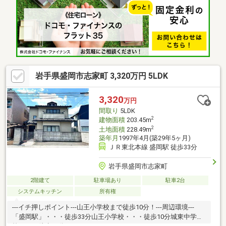
岩手県盛岡市志家町 3,320万円 5LDK
3,320
万円
間取り
5LDK
2
建物面積
203.45m
2
土地面積
228.49m
築年月
1997年4月(築29年5ヶ月)
ＪＲ東北本線 盛岡駅 徒歩33分
岩手県盛岡市志家町
2階建て
駐車場あり
駐車2台
システムキッチン
所有権
---イチ押しポイント---山王小学校まで徒歩10分！---周辺環境---
「盛岡駅」・・・徒歩33分山王小学校・・・徒歩10分城東中学