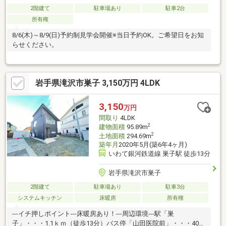
2階建て
駐車場あり
駐車2台
所有権
8/6(木)～8/9(日)予約制見学会開催※当日予約OK。ご希望日をお知
らせください。
岩手県滝沢市巣子 3,150万円 4LDK
3,150
万円
間取り
4LDK
2
建物面積
95.89m
2
土地面積
294.69m
築年月
2020年5月(築6年4ヶ月)
いわて銀河鉄道線 巣子駅 徒歩13分
岩手県滝沢市巣子
2階建て
駐車場あり
駐車3台
システムキッチン
床暖房
所有権
---イチ押しポイント---床暖房あり！---周辺環境---駅「巣
子」・・・1.1ｋｍ（徒歩13分）バス停「山田医院前」・・・400