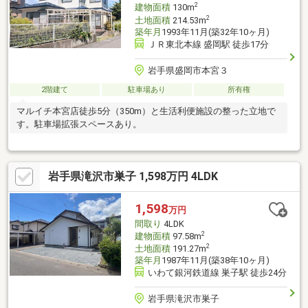
2
建物面積
130m
2
土地面積
214.53m
築年月
1993年11月(築32年10ヶ月)
ＪＲ東北本線 盛岡駅 徒歩17分
岩手県盛岡市本宮３
2階建て
駐車場あり
所有権
マルイチ本宮店徒歩5分（350m）と生活利便施設の整った立地で
す。駐車場拡張スペースあり。
岩手県滝沢市巣子 1,598万円 4LDK
1,598
万円
間取り
4LDK
2
建物面積
97.58m
2
土地面積
191.27m
築年月
1987年11月(築38年10ヶ月)
いわて銀河鉄道線 巣子駅 徒歩24分
岩手県滝沢市巣子