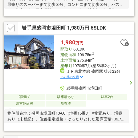
最寄りのスーパーまで徒歩３分、コンビニまで徒歩８分、バス停
まで徒歩２分、医療機関へのアクセス良好な魅力的な住環境・マ
リオスやアイーナへのアクセスも良好・駐車スペース３台分あ
り・お庭ではガーデニングが楽しめます※２０２３年１１月屋根
岩手県盛岡市境田町 1,980万円 6SLDK
塗装済み、２０２１年１２月給湯器交換済み※インターホン、ガ
スコンロ、換気扇交換済み/駐車３台以上可、即引渡可、ＬＤＫ２
０畳以上、土地50坪以上、スーパー 徒歩10分以内、南向き、市街
1,980
万円
地が近い、全居室収納、閑静な住宅地、家庭菜園、トイレ２ヶ
間取り
6SLDK
所、外装リフォーム、２階建、南面バルコニー、南庭、浴室
2
建物面積
106.78m
2
土地面積
276.84m
築年月
1970年7月(築56年2ヶ月)
ＪＲ東北本線 盛岡駅 徒歩22分
その他の交通
岩手県盛岡市境田町
2階建て
駐車場あり
駐車2台
浴室乾燥機
所有権
物件所在地：盛岡市境田町10-60（地番15番3）※物置あり、増築
あり（未登記）、位置指定道路・ゆったりとした延床面積106.78
㎡（32.30）の居室空間 ・お手洗い、洗面所2か所、二世帯や人
数の多いご家族の方にもおすすめです ・お手入れの行き届いた
中古住宅 ・お庭では四季の移ろいが楽しめます・駐車スペース