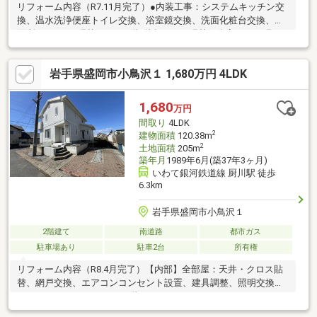
リフォーム内容（R7.11月完了）●内装工事：システムキッチン交
換、温水洗浄便座トイレ交換、浴室鏡交換、洗面化粧台交換、洗
面所/トイレCF張替、LDK/2階/階段フロア張替、全室クロス張
替、全室網戸張替、和室畳表替、和室障子張替、給湯器交換、イ
ンターホン設置、火災報知器設置、照明LED交換、内装建具建付
岩手県盛岡市小鳥沢１ 1,680万円 4LDK
け調整、白アリ調査、アスベスト調査、ハウスクリーニング…な
ど●外構工事：外壁部分補修…など※ケーブルテレビ視聴エリア、
給湯エコキュート採用※仲介業者を通しての取引となります
1,680
万円
間取り
4LDK
2
建物面積
120.38m
2
土地面積
205m
築年月
1989年6月(築37年3ヶ月)
いわて銀河鉄道線 厨川駅 徒歩
6.3km
岩手県盛岡市小鳥沢１
2階建て
南道路
都市ガス
駐車場あり
駐車2台
所有権
リフォーム内容（R8.4月完了）【内部】全部屋：天井・クロス貼
替、網戸交換、エアコンコンセント設置、建具調整、照明交換、
ハウスクリーニング…など1階：UB・キッチン（レンジフード）・
洗面化粧台・トイレ交換、CF張替、畳表替え、障子張替、床補