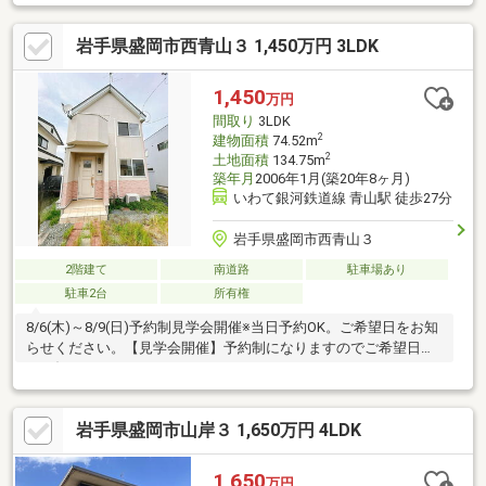
ｋ（徒歩44分）
岩手県盛岡市西青山３ 1,450万円 3LDK
1,450
万円
間取り
3LDK
2
建物面積
74.52m
2
土地面積
134.75m
築年月
2006年1月(築20年8ヶ月)
いわて銀河鉄道線 青山駅 徒歩27分
岩手県盛岡市西青山３
2階建て
南道路
駐車場あり
駐車2台
所有権
8/6(木)～8/9(日)予約制見学会開催※当日予約OK。ご希望日をお知
らせください。【見学会開催】予約制になりますのでご希望日時
をお知らせください。
岩手県盛岡市山岸３ 1,650万円 4LDK
1,650
万円