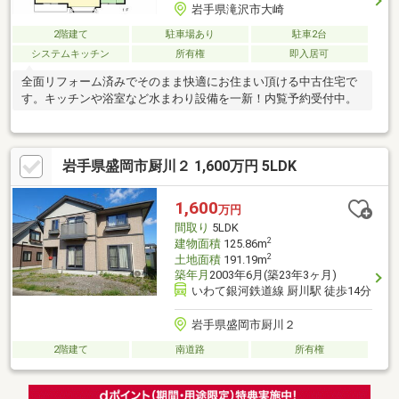
岩手県滝沢市大崎
2階建て
駐車場あり
駐車2台
システムキッチン
所有権
即入居可
全面リフォーム済みでそのまま快適にお住まい頂ける中古住宅で
す。キッチンや浴室など水まわり設備を一新！内覧予約受付中。
岩手県盛岡市厨川２ 1,600万円 5LDK
1,600
万円
間取り
5LDK
2
建物面積
125.86m
2
土地面積
191.19m
築年月
2003年6月(築23年3ヶ月)
いわて銀河鉄道線 厨川駅 徒歩14分
岩手県盛岡市厨川２
2階建て
南道路
所有権