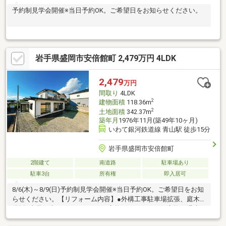
予約制見学会開催※当日予約OK。ご希望日をお知らせください。
岩手県盛岡市安倍館町 2,479万円 4LDK
2,479
万円
間取り
4LDK
2
建物面積
118.36m
2
土地面積
342.37m
築年月
1976年11月(築49年10ヶ月)
いわて銀河鉄道線 青山駅 徒歩15分
岩手県盛岡市安倍館町
2階建て
南道路
駐車場あり
駐車3台
所有権
即入居可
8/6(木)～8/9(日)予約制見学会開催※当日予約OK。ご希望日をお知
らせください。【リフォーム内容】●外構工事駐車場拡張、庭木
伐採●内装工事システムキッチン交換、ユニットバス交換、温水
洗浄便座トイレ交換、洗面化粧台交換、フローリング上張り、ク