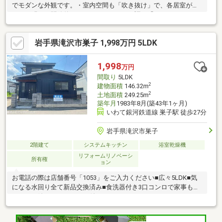
でモダンな外観です。・室内空間も「吹き抜け」で、各居室がつ
ながり明るく開放的です。・アンティーク調の「しつらえ」のお
家です。ぜひ、お気軽に実際のお部屋をご見学ください。
岩手県滝沢市巣子 1,998万円 5LDK
1,998
万円
間取り
5LDK
2
建物面積
146.32m
2
土地面積
249.25m
築年月
1983年8月(築43年1ヶ月)
いわて銀河鉄道線 巣子駅 徒歩27分
岩手県滝沢市巣子
2階建て
システムキッチン
浴室乾燥機
リフォームリノベーシ
所有権
ョン
お電話の際は店舗番号「1053」をご入力ください■広々5LDK■気
になる水回り全て新品交換済み■食洗器付き3口コンロで家事も捗
ります（嬉しいパントリー付き）