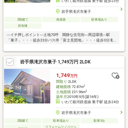
いわて銀河鉄道線 巣子駅 徒歩23分
岩手県滝沢市巣子
2階建て
南道路
駐車場あり
所有権
---イチ押しポイント---土地70坪 閑静な住宅街---周辺環境---駅
「巣子」・・・徒歩23分バス停「富士見団地」・・・徒歩3分滝
沢第二小学校・・・1.8ｋｍ（徒歩23分）滝沢第二中学校・・・
2.9ｋｍ（徒歩37分）
岩手県滝沢市巣子 1,749万円 2LDK
1,749
万円
間取り
2LDK
2
建物面積
72.87m
2
土地面積
231.96m
築年月
2010年9月(築16年)
いわて銀河鉄道線 巣子駅 徒歩24分
岩手県滝沢市巣子
2階建て
駐車場あり
駐車3台
リフォームリノベーシ