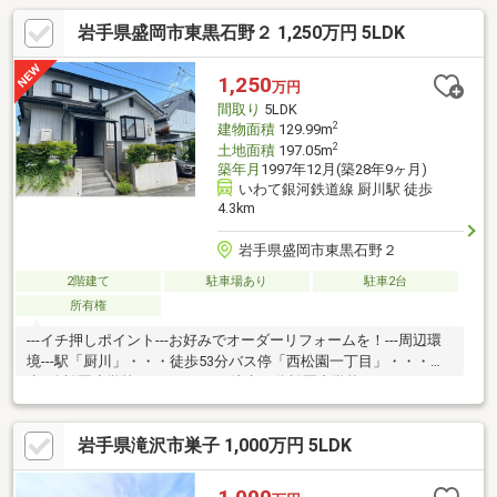
岩手県盛岡市東黒石野２ 1,250万円 5LDK
1,250
万円
間取り
5LDK
2
建物面積
129.99m
2
土地面積
197.05m
築年月
1997年12月(築28年9ヶ月)
いわて銀河鉄道線 厨川駅 徒歩
4.3km
岩手県盛岡市東黒石野２
2階建て
駐車場あり
駐車2台
所有権
---イチ押しポイント---お好みでオーダーリフォームを！---周辺環
境---駅「厨川」・・・徒歩53分バス停「西松園一丁目」・・・徒
歩5分松園小学校・・・1ｋｍ（徒歩13分松園中学校・・・1.8ｋｍ
（徒歩23分）
岩手県滝沢市巣子 1,000万円 5LDK