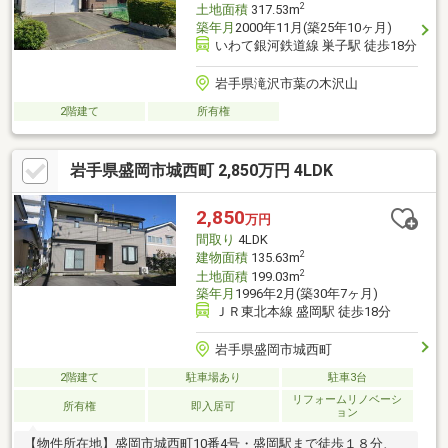
2
土地面積
317.53m
築年月
2000年11月(築25年10ヶ月)
いわて銀河鉄道線 巣子駅 徒歩18分
岩手県滝沢市葉の木沢山
2階建て
所有権
岩手県盛岡市城西町 2,850万円 4LDK
2,850
万円
間取り
4LDK
2
建物面積
135.63m
2
土地面積
199.03m
築年月
1996年2月(築30年7ヶ月)
ＪＲ東北本線 盛岡駅 徒歩18分
岩手県盛岡市城西町
2階建て
駐車場あり
駐車3台
リフォームリノベーシ
所有権
即入居可
ョン
【物件所在地】盛岡市城西町10番4号・盛岡駅まで徒歩１８分、