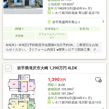
2
土地面積
120.82m
築年月
1983年5月(築43年4ヶ月)
いわて銀河鉄道線 青山駅 徒歩7分
岩手県盛岡市青山１
2階建て
駐車場あり
駐車2台
リフォームリノベーシ
所有権
ョン
8/6(木)～8/9(日)予約制見学会開催※当日予約OK。ご希望日をお知
らせください。【リフォーム内容】●標準シロアリ防除工事、ク
リーニング、鍵交換、雨漏り点検、設備点検●外構・外装駐車場
拡張、植栽剪定●水回りシステムキッチン交換、ユニットバス交
換、トイレ交換、洗面化粧台交換●内装クロス張替え、全室洋室
岩手県滝沢市大崎 1,390万円 4LDK
【おすすめポイント】・本物件は条件により住宅ローン減税が適
用されます。・雨漏り、構造上主要な部分の欠陥や・腐食、給排
水管の故障や漏水についてお引渡しより２年間保証・シロアリ防
1,390
万円
除工事施工後5年間保証・お客様に合わせたローンの組
間取り
4LDK
2
建物面積
105.99m
2
土地面積
181.28m
築年月
1992年6月(築34年3ヶ月)
いわて銀河鉄道線 滝沢駅 徒歩13分