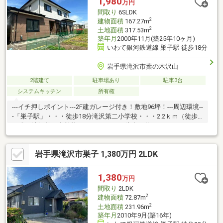
1,980
万円
間取り
6SLDK
2
建物面積
167.27m
2
土地面積
317.53m
築年月
2000年11月(築25年10ヶ月)
いわて銀河鉄道線 巣子駅 徒歩18分
岩手県滝沢市葉の木沢山
2階建て
駐車場あり
駐車3台
システムキッチン
所有権
---イチ押しポイント---2F建ガレージ付き！敷地96坪！---周辺環境--
-「巣子駅」・・・徒歩18分滝沢第二小学校・・・2.2ｋｍ（徒歩
28分）滝沢第二中学校・・・3.1ｋｍ（徒歩39分）
岩手県滝沢市巣子 1,380万円 2LDK
1,380
万円
間取り
2LDK
2
建物面積
72.87m
2
土地面積
231.96m
築年月
2010年9月(築16年)