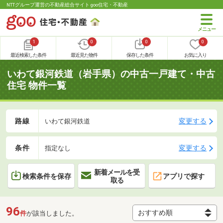
NTTグループ運営の不動産総合サイト goo住宅・不動産
1
0
0
0
最近検索した条件
最近見た物件
保存した条件
お気に入り
いわて銀河鉄道（岩手県）の中古一戸建て・中古
住宅 物件一覧
路線
変更する
いわて銀河鉄道
条件
変更する
指定なし
新着メールを受
検索条件を保存
アプリで探す
取る
96
件
が該当しました。