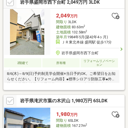
岩手県盛岡市西下台町 2,049万円 3LDK
2,049
万円
間取り
3LDK
2
建物面積
83.63m
2
土地面積
132.58m
築年月
1984年5月(築42年4ヶ月)
ＪＲ東北本線 盛岡駅 徒歩17分
岩手県盛岡市西下台町
リフォームリノベーシ
2階建て
所有権
ョン
8/6(木)～8/9(日)予約制見学会開催※当日予約OK。ご希望日をお知
らせください。【リフォーム内容】●標準シロアリ防除工事●外
構・外装屋根塗装、外壁塗装●ライフライン下水道接続●水回りシ
ステムキッチン交換、ユニットバス交換、トイレ交換、洗面化粧
台交換●内装間取変更、玄関扉交換、室内ドア（一部）交換、床
岩手県滝沢市葉の木沢山 1,980万円 6SLDK
材上張り、シューズボックス交換、クロス張替え●その他設備イ
ンターホン設置、火災警報器設置、照明器具交換【おすすめポイ
ント】・雨漏り、構造上主要な部分の欠陥や・腐食、給排水管の
1,980
万円
故障や漏水についてお引渡しより２年間保証・シロアリ防除工事
間取り
6SLDK
施工後5年間保証
2
建物面積
167.27m