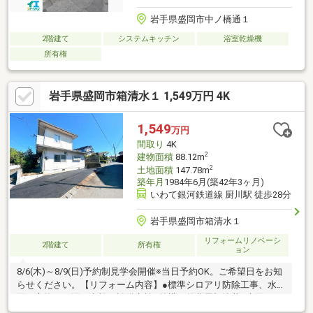
岩手県盛岡市中ノ橋通１
2階建て
システムキッチン
浴室乾燥機
所有権
岩手県盛岡市箱清水１ 1,549万円 4K
1,549
万円
間取り
4K
2
建物面積
88.12m
2
土地面積
147.78m
築年月
1984年6月(築42年3ヶ月)
いわて銀河鉄道線 厨川駅 徒歩28分
岩手県盛岡市箱清水１
リフォームリノベーシ
2階建て
所有権
ョン
8/6(木)～8/9(日)予約制見学会開催※当日予約OK。ご希望日をお知
らせください。【リフォーム内容】●標準シロアリ防除工事、水
回り交換、雨漏り点検、設備点検●外構・外装屋根塗装●水回りシ
ステムキッチン交換、ユニットバス交換、トイレ交換、洗面化粧