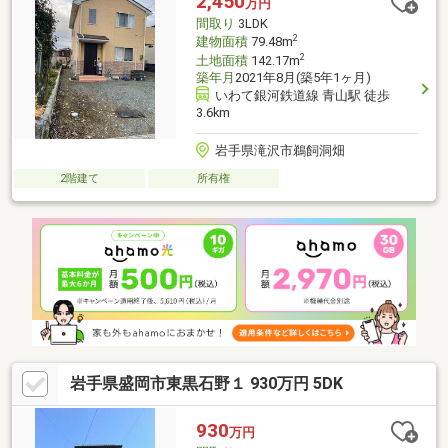
2,450
万円
除工事施工後5年間保証【周辺施設】・ビックハウス アイスアリ
間取り
3LDK
ーナ前店様400ｍ（
2
建物面積
79.48m
2
土地面積
142.17m
築年月
2021年8月(築5年1ヶ月)
いわて銀河鉄道線 青山駅 徒歩
3.6km
岩手県滝沢市鵜飼洞畑
2階建て
所有権
岩手県盛岡市東黒石野１ 930万円 5DK
930
万円