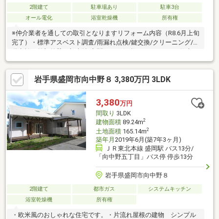
2階建て
駐車場あり
駐車3台
オール電化
浴室乾燥機
所有権
※仲介業者を通しての取引となりますリフォーム内容（R8.6月上旬
完了）・標準アスベスト調査/雨漏れ点検/鍵交換/クリーニング/設
備点検・外部外壁一部上貼/玄関ポーチ修繕（コンクリート仕上
げ）庭部分整地・全面砕石敷き/地先ブロック設置/雪止めアング
ル設置/新規テレビアンテナ設置等・水回りキッチン交換/トイレ
岩手県盛岡市向中野８ 3,380万円 3LDK
交換/浴室リフォーム（パネル貼り、浴槽塗装仕上げ）等・内装
LDK・廊下床材フロアタイル張り/階段・2階洋室床カーペット貼
替/トイレ・洗面化粧台CF交換/クロス全面貼替/畳表替/建具ドア
3,380
万円
ノブ交換等・その他設備スイッチプレート交換、照明器具交換等
間取り
3LDK
2
建物面積
89.24m
2
土地面積
165.14m
築年月
2019年6月(築7年3ヶ月)
ＪＲ東北本線 盛岡駅 バス13分/
「向中野五丁目」バス停 停歩13分
岩手県盛岡市向中野８
2階建て
都市ガス
システムキッチン
浴室乾燥機
所有権
・欧米風のおしゃれな住宅です。・片流れ屋根の建物 シンプル