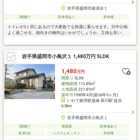
岩手県盛岡市箱清水１
2階建て
駐車場あり
所有権
トイレが3ヶ所にあるので大家族でも快適に暮らせます。日中心地
よく過ごせる、南向きの物件はいかがでしょうか。立地も良い
6DKの物件がオススメです。休日には庭10坪以上であれば大人数
でバーベキューも楽しめます。住みやすい空間の条件の1つに前面
道路が6m以上あるところを入れてみては。カーポート付だから自
岩手県盛岡市小鳥沢１ 1,480万円 5LDK
動車やオートバイを真冬の霜から守れます。設備や周辺環境が整
っている中古戸建てはいかがでしょうか。
1,480
万円
間取り
5LDK
2
建物面積
113.85m
2
土地面積
221.81m
築年月
1990年4月(築36年5ヶ月)
いわて銀河鉄道線 厨川駅 徒歩
6.0km
岩手県盛岡市小鳥沢１
2階建て
南道路
駐車場あり
駐車2台
システムキッチン
所有権