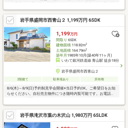
ｍ（徒歩5分）滝沢第二小学校・・・1.1ｋｍ（徒歩14分）滝沢第
二中学校・・・2.1ｋｍ（徒歩27分）
岩手県盛岡市西青山２ 1,199万円 6SDK
1,199
万円
間取り
6SDK
2
建物面積
118.82m
2
土地面積
164.79m
築年月
1985年10月(築40年11ヶ月)
いわて銀河鉄道線 青山駅 徒歩18分
岩手県盛岡市西青山２
2階建て
駐車場あり
所有権
8/6(木)～8/9(日)予約制見学会開催※当日予約OK。ご希望日をお知
らせください。自社売主物件につき随時内覧可能です。お電話か
メールでご希望日をお知らせください。
岩手県滝沢市葉の木沢山 1,980万円 6SLDK