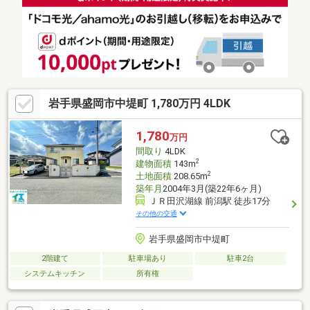
岩手県盛岡市中堤町 1,780万円 4LDK
1,780
万円
間取り
4LDK
2
建物面積
143m
2
土地面積
208.65m
築年月
2004年3月(築22年6ヶ月)
ＪＲ田沢湖線 前潟駅 徒歩17分
その他の交通
岩手県盛岡市中堤町
2階建て
駐車場あり
駐車2台
システムキッチン
所有権