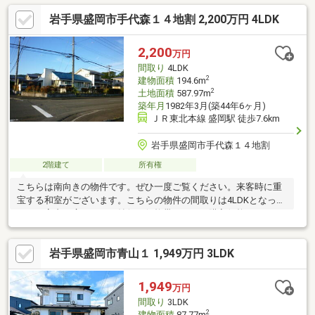
修、照明・カギ・インターホン交換2階：トイレ交換、TVジャッ
岩手県盛岡市手代森１４地割 2,200万円 4LDK
ク追加【外部】外壁補修、タイル張替、給湯器交換（ガス）、雨
漏れ点検…など※仲介業者を通しての取引となります
2,200
万円
間取り
4LDK
2
建物面積
194.6m
2
土地面積
587.97m
築年月
1982年3月(築44年6ヶ月)
ＪＲ東北本線 盛岡駅 徒歩7.6km
岩手県盛岡市手代森１４地割
2階建て
所有権
こちらは南向きの物件です。ぜひ一度ご覧ください。来客時に重
宝する和室がございます。こちらの物件の間取りは4LDKとなって
おり、室内も広々です。納得の価格帯である、購入価格2200万円
の物件は経済的です。住みやすい空間の条件の1つに前面道路が
6m以上あるところを入れてみては。戸建て物件をお探しの方は、
岩手県盛岡市青山１ 1,949万円 3LDK
便利な価格からなる中古物件はいかがでしょうか。自転車を利用
される方には安全でお勧めな平坦地の物件はこちらです。
1,949
万円
間取り
3LDK
2
建物面積
87.77m