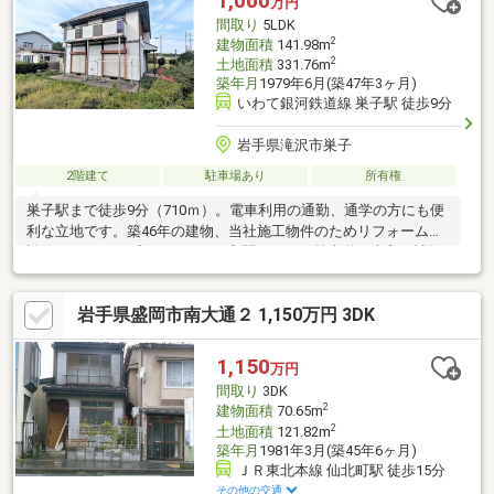
1,000
万円
間取り
5LDK
2
建物面積
141.98m
2
土地面積
331.76m
築年月
1979年6月(築47年3ヶ月)
いわて銀河鉄道線 巣子駅 徒歩9分
岩手県滝沢市巣子
2階建て
駐車場あり
所有権
巣子駅まで徒歩9分（710ｍ）。電車利用の通勤、通学の方にも便
利な立地です。築46年の建物、当社施工物件のためリフォーム相
談もバックアップいたします！玄関タイル、外水道を売主で補修
してお引き渡しします。
岩手県盛岡市南大通２ 1,150万円 3DK
1,150
万円
間取り
3DK
2
建物面積
70.65m
2
土地面積
121.82m
築年月
1981年3月(築45年6ヶ月)
ＪＲ東北本線 仙北町駅 徒歩15分
その他の交通