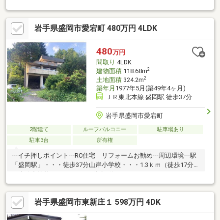
校・・・徒歩15分
岩手県盛岡市愛宕町 480万円 4LDK
480
万円
間取り
4LDK
2
建物面積
118.68m
2
土地面積
324.2m
築年月
1977年5月(築49年4ヶ月)
ＪＲ東北本線 盛岡駅 徒歩37分
岩手県盛岡市愛宕町
2階建て
ルーフバルコニー
駐車場あり
駐車3台
所有権
---イチ押しポイント---RC住宅 リフォームお勧め---周辺環境---駅
「盛岡駅」・・・徒歩37分山岸小学校・・・1.3ｋｍ（徒歩17分）
下小路中学校・・・550ｍ（徒歩7分）
岩手県盛岡市東新庄１ 598万円 4DK