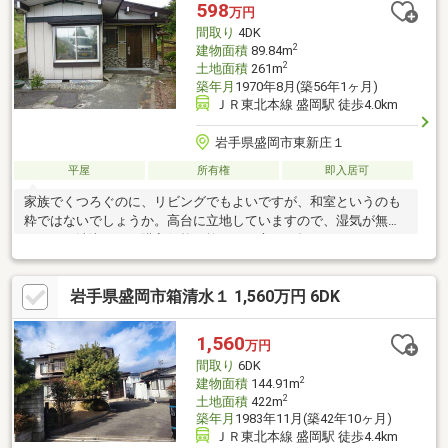
598
万円
間取り
4DK
2
建物面積
89.84m
2
土地面積
261m
築年月
1970年8月(築56年1ヶ月)
ＪＲ東北本線 盛岡駅 徒歩4.0km
岩手県盛岡市東新庄１
平屋
所有権
即入居可
家族でくつろぐのに、リビングでもよいですが、和室というのも
粋ではないでしょうか。高台に立地していますので、湿気が無く
いつでも清潔です。購入価格を抑えたい方に一押しの、666万円
の物件です。経済的なメリットも大きい、中古の戸建て物件とな
っております。4DKの物件です。二口コンロが付いています。南
岩手県盛岡市箱清水１ 1,560万円 6DK
向きの物件です。
1,560
万円
間取り
6DK
2
建物面積
144.91m
2
土地面積
422m
築年月
1983年11月(築42年10ヶ月)
ＪＲ東北本線 盛岡駅 徒歩4.4km