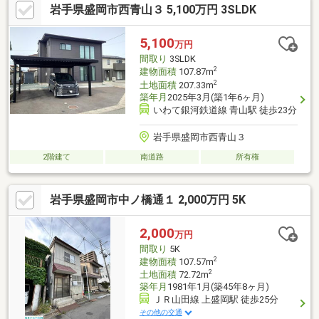
岩手県盛岡市西青山３ 5,100万円 3SLDK
はカーポート２台分 ・スーパーやコンビニ等生活利便施設等へ
のアクセス良好な住環境・是非ご見学いただき、物件の魅力をご
実感くださいませ/駐車２台可、土地50坪以上、スーパー 徒歩10
5,100
万円
分以内、南向き、浴室乾燥機、全居室収納、南側道路面す、閑静
間取り
3SLDK
な住宅地、ＬＤＫ１５畳以上、整形
2
建物面積
107.87m
2
土地面積
207.33m
築年月
2025年3月(築1年6ヶ月)
いわて銀河鉄道線 青山駅 徒歩23分
岩手県盛岡市西青山３
2階建て
南道路
所有権
岩手県盛岡市中ノ橋通１ 2,000万円 5K
2,000
万円
間取り
5K
2
建物面積
107.57m
2
土地面積
72.72m
築年月
1981年1月(築45年8ヶ月)
ＪＲ山田線 上盛岡駅 徒歩25分
その他の交通