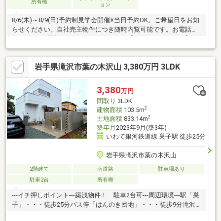
所有権
ョン
8/6(木)～8/9(日)予約制見学会開催※当日予約OK。ご希望日をお知
らせください。自社売主物件につき随時内覧可能です。お電話か
メールでご希望日をお知らせください。【おすすめポイント】・
本物件は条件により住宅ローン減税が適用されます。
岩手県滝沢市葉の木沢山 3,380万円 3LDK
3,380
万円
間取り
3LDK
2
建物面積
103.5m
2
土地面積
833.14m
築年月
2023年9月(築3年)
いわて銀河鉄道線 巣子駅 徒歩25分
岩手県滝沢市葉の木沢山
2階建て
南道路
駐車場あり
駐車2台
所有権
---イチ押しポイント---築浅物件！ 駐車2台可---周辺環境---駅「巣
子」・・・徒歩25分バス停「はんのき団地」・・・徒歩9分滝沢
第二小学校・・・2.6ｋｍ（徒歩33分）滝沢第二中学校・・・3.5