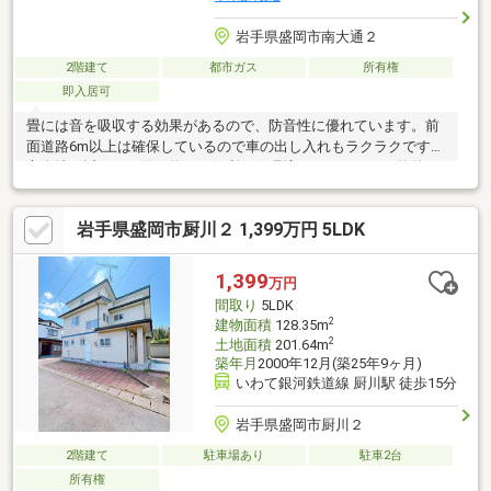
岩手県盛岡市南大通２
2階建て
都市ガス
所有権
即入居可
畳には音を吸収する効果があるので、防音性に優れています。前
面道路6m以上は確保しているので車の出し入れもラクラクです。
市街地に近く、お買い物にも便利な住環境です。こちらの物件は
中古戸建物件です。物件価格1150万円の物件で、経済的な圧迫の
無い生活を実現。この物件はダイニングキッチン付きの3DKで
岩手県盛岡市厨川２ 1,399万円 5LDK
す。お忙しい方にお勧めなのが、こちらの即引渡し可の物件で
す。
1,399
万円
間取り
5LDK
2
建物面積
128.35m
2
土地面積
201.64m
築年月
2000年12月(築25年9ヶ月)
いわて銀河鉄道線 厨川駅 徒歩15分
岩手県盛岡市厨川２
2階建て
駐車場あり
駐車2台
所有権