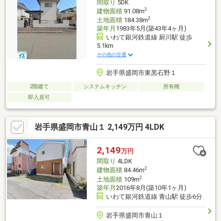
間取り
5DK
2
建物面積
91.08m
2
土地面積
184.38m
築年月
1983年5月(築43年4ヶ月)
いわて銀河鉄道線 厨川駅 徒歩
5.1km
その他の交通
岩手県盛岡市東黒石野１
2階建て
システムキッチン
所有権
即入居可
岩手県盛岡市青山１ 2,149万円 4LDK
2,149
万円
間取り
4LDK
2
建物面積
84.46m
2
土地面積
109m
築年月
2016年8月(築10年1ヶ月)
いわて銀河鉄道線 青山駅 徒歩6分
岩手県盛岡市青山１