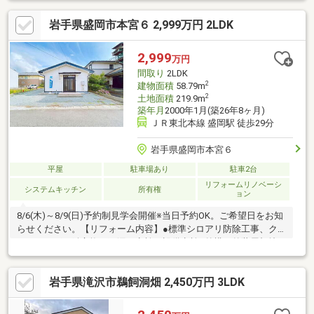
台交換●内装クロス張替え【おすすめポイント】・本物件は条件
岩手県盛岡市本宮６ 2,999万円 2LDK
により住宅ローン減税が適用されます。・雨漏り、構造上主要な
部分の欠陥や・腐食、給排水管の故障や漏水についてお引渡しよ
り２年間保証・シロアリ防除工事施工後5年間保証【周辺施設】・
2,999
万円
盛岡市緑が丘小学校1500ｍ（徒歩1
間取り
2LDK
2
建物面積
58.79m
2
土地面積
219.9m
築年月
2000年1月(築26年8ヶ月)
ＪＲ東北本線 盛岡駅 徒歩29分
岩手県盛岡市本宮６
平屋
駐車場あり
駐車2台
リフォームリノベーシ
システムキッチン
所有権
ョン
8/6(木)～8/9(日)予約制見学会開催※当日予約OK。ご希望日をお知
らせください。【リフォーム内容】●標準シロアリ防除工事、ク
リーニング、鍵交換、雨漏り点検、設備点検●外構・外装屋根塗
装、外壁塗装、植栽剪定●水回りシステムキッチン交換、ユニッ
トバス交換、トイレ交換、洗面化粧台交換●内装クロス張替え
岩手県滝沢市鵜飼洞畑 2,450万円 3LDK
【おすすめポイント】・本物件は条件により住宅ローン減税が適
用されます。・雨漏り、構造上主要な部分の欠陥や・腐食、給排
水管の故障や漏水についてお引渡しより２年間保証・シロアリ防