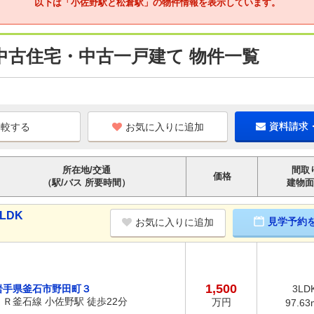
以下は「小佐野駅と松倉駅」の物件情報を表示しています。
中古住宅・中古一戸建て 物件一覧
お気に入りに追加
資料請求
所在地/交通
間取
価格
（駅/バス 所要時間）
建物面
LDK
見学予約
お気に入りに追加
1,500
岩手県釜石市野田町３
3LD
ＪＲ釜石線 小佐野駅 徒歩22分
万円
97.63