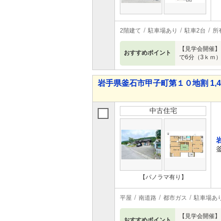
2階建て
駐車場あり
駐車2台
所
【見学会開催】
おすすめポイント
で6分（3ｋｍ
岩手県釜石市甲子町第１０地割 1,44
中古住宅
【パノラマ有り】
平屋
南道路
都市ガス
駐車場あ
【見学会開催】
おすすめポイント