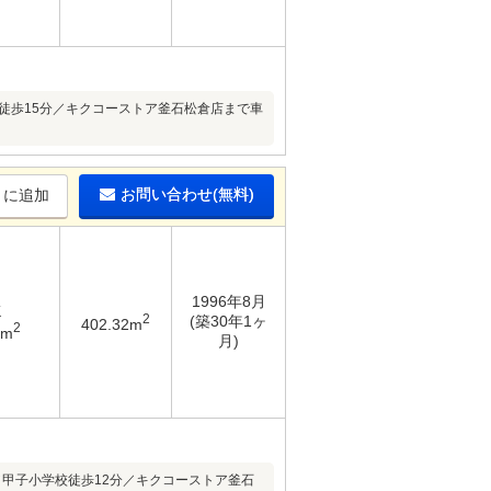
徒歩15分／キクコーストア釜石松倉店まで車
お問い合わせ(無料)
りに追加
1996年8月
K
2
(築30年1ヶ
402.32m
2
4m
月)
甲子小学校徒歩12分／キクコーストア釜石