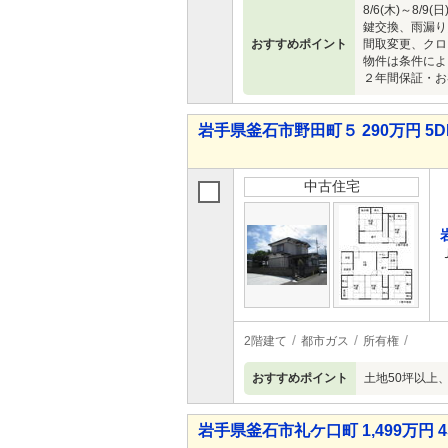
8/6(木)～
鍵交換、雨漏り
おすすめポイント
間取変更、クロ
物件は条件によ
２年間保証・お
岩手県釜石市野田町５ 290万円 5D
中古住宅
2階建て
都市ガス
所有権
おすすめポイント
土地50坪以上
岩手県釜石市礼ケ口町 1,499万円 4