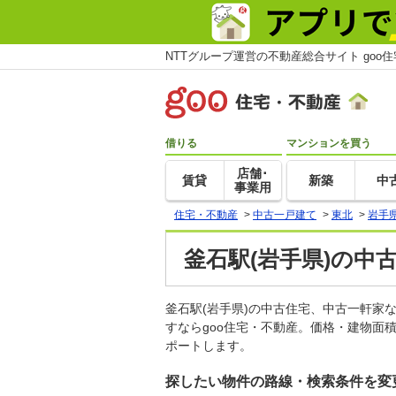
NTTグループ運営の不動産総合サイト goo
借りる
マンションを買う
店舗･
賃貸
新築
中
事業用
住宅・不動産
>
中古一戸建て
>
東北
>
岩手
釜石駅(岩手県)の中
釜石駅(岩手県)の中古住宅、中古一軒
すならgoo住宅・不動産。価格・建物面
ポートします。
探したい物件の路線・検索条件を変