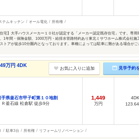
ステムキッチン
オール電化
所有権
住宅】大手ハウスメーカー１０社が認定する「メーカー認定既存住宅」です。専用
、1年間・保険金額、1000万円・給排水管路特約あり東北ミサワホーム株式会社施
ストアが徒歩10分圏内となっております。車種によっては駐車に難がある場合が
9万円 4DK
見学予約
お気に入りに追加
1,449
岩手県釜石市甲子町第１０地割
4D
ＪＲ釜石線 松倉駅 徒歩9分
万円
123.6
り
駐車3台
所有権
リフォームリノベーション