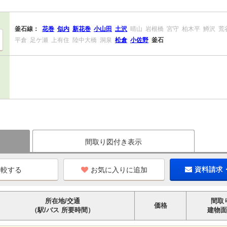
釜石線：
花巻
似内
新花巻
小山田
土沢
晴山
岩根橋
宮守
柏木平
鱒沢
荒
平倉
足ケ瀬
上有住
陸中大橋
洞泉
松倉
小佐野
釜石
間取り図付き表示
お気に入りに追加
資料請求
所在地/交通
間取
価格
（駅/バス 所要時間）
建物面