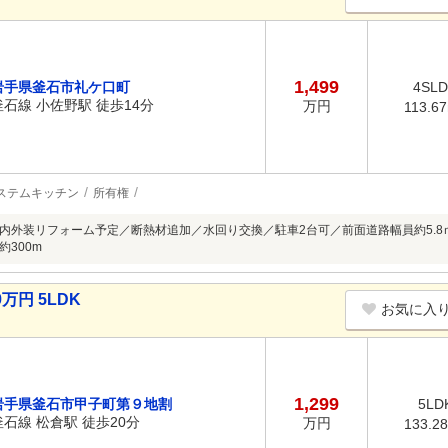
1,499
岩手県釜石市礼ケ口町
4SL
釜石線 小佐野駅 徒歩14分
万円
113.6
ステムキッチン
所有権
内外装リフォーム予定／断熱材追加／水回り交換／駐車2台可／前面道路幅員約5.
300m
万円 5LDK
お気に入
1,299
岩手県釜石市甲子町第９地割
5LD
釜石線 松倉駅 徒歩20分
万円
133.2