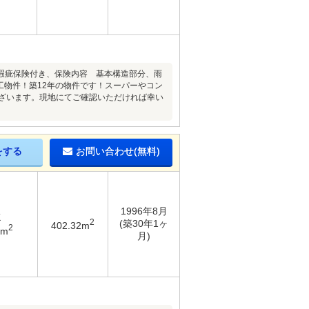
瑕疵保険付き、保険内容 基本構造部分、雨
工物件！築12年の物件です！スーパーやコン
ございます。現地にてご確認いただければ幸い
をする
お問い合わせ(無料)
1996年8月
K
2
(築30年1ヶ
402.32m
2
4m
月)