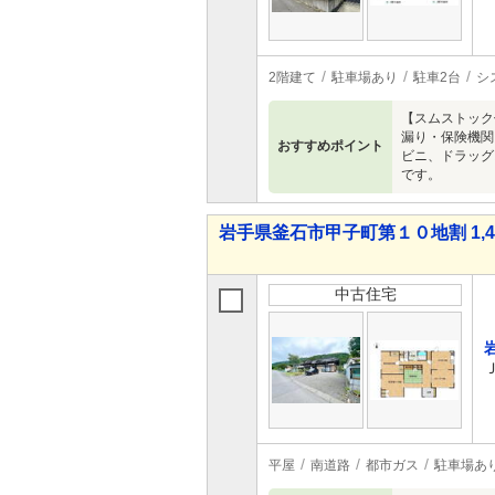
2階建て
駐車場あり
駐車2台
シ
【スムストック
漏り・保険機関
おすすめポイント
ビニ、ドラッグ
です。
岩手県釜石市甲子町第１０地割 1,44
中古住宅
平屋
南道路
都市ガス
駐車場あ