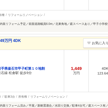
有権
リフォームリノベーション
内装リフォーム予定／前面道路幅員6.0m／北東角地／庭スペースあり／甲子小学校
）
9万円 4DK
お気に入
1,449
岩手県釜石市甲子町第１０地割
4D
釜石線 松倉駅 徒歩9分
万円
123.6
り
駐車3台
所有権
リフォームリノベーション
内装リフォーム済み／平屋／新耐震適合／水回り交換／駐車4台可／庭スペース有／