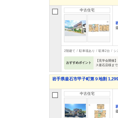
中古住宅
2階建て
駐車場あり
駐車2台
シ
【見学会開催】
おすすめポイント
ス釜石店様まで約
岩手県釜石市甲子町第９地割 1,299
中古住宅