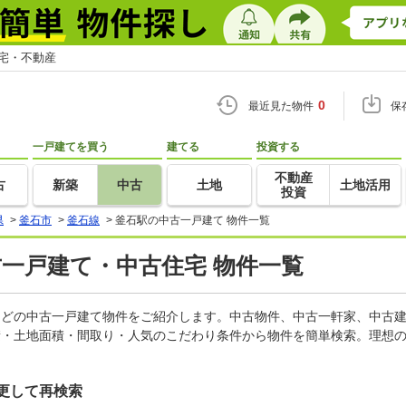
住宅・不動産
0
最近見た物件
保
一戸建てを買う
建てる
投資する
不動産
古
新築
中古
土地
土地活用
投資
県
>
釜石市
>
釜石線
>
釜石駅の中古一戸建て 物件一覧
古一戸建て・中古住宅 物件一覧
家などの中古一戸建て物件をご紹介します。中古物件、中古一軒家、中古
積・土地面積・間取り・人気のこだわり条件から物件を簡単検索。理想の
更して再検索