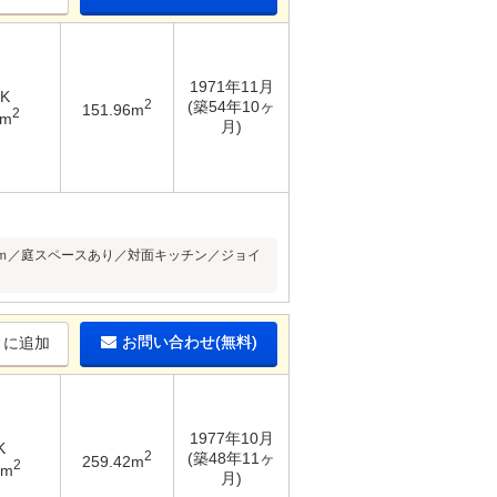
1971年11月
DK
2
(築54年10ヶ
151.96m
2
7m
月)
8ｍ／庭スペースあり／対面キッチン／ジョイ
お問い合わせ(無料)
りに追加
1977年10月
K
2
(築48年11ヶ
259.42m
2
8m
月)