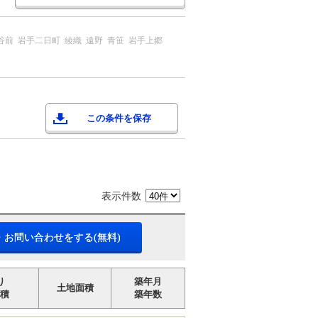
谷前
岩手二日町
綾織
遠野
青笹
岩手上郷
この条件を保存
表示件数
・お問い合わせをする(無料)
り
築年月
土地面積
積
築年数