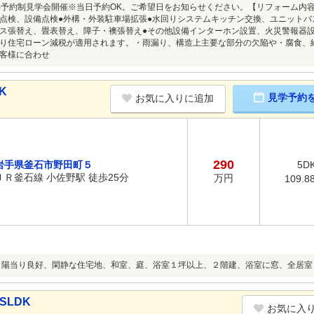
8/9(日)予約制見学会開催※当日予約OK。ご希望日をお知らせください。【リフォーム
点検、設備点検●外構・外装駐車場拡張●水回りシステムキッチン交換、ユニットバ
ス張替え、畳表替え、障子・襖張替え●その他設備インターホン設置、火災警報器
り住宅ローン減税が適用されます。・雨漏り、構造上主要な部分の欠陥や・腐食、
客様に合わせ
K
見学予約
お気に入りに追加
290
岩手県釜石市野田町５
5D
ＪＲ釜石線 小佐野駅 徒歩25分
万円
109.8
、陽当り良好、閑静な住宅地、和室、庭、浴室１坪以上、２階建、浴室に窓、全居室
SLDK
お気に入