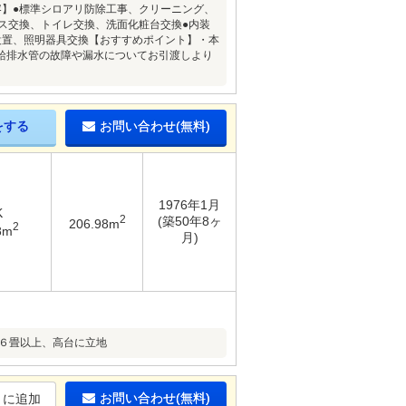
内容】●標準シロアリ防除工事、クリーニング、
ス交換、トイレ交換、洗面化粧台交換●内装
設置、照明器具交換【おすすめポイント】・本
給排水管の故障や漏水についてお引渡しより
をする
お問い合わせ(無料)
1976年1月
K
2
(築50年8ヶ
206.98m
2
8m
月)
６畳以上、高台に立地
お問い合わせ(無料)
りに追加