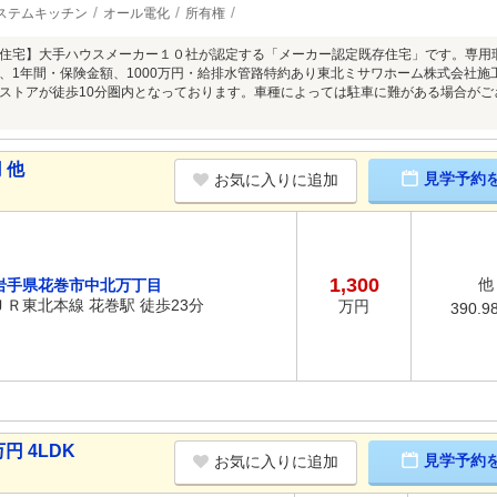
ステムキッチン
オール電化
所有権
住宅】大手ハウスメーカー１０社が認定する「メーカー認定既存住宅」です。専用
、1年間・保険金額、1000万円・給排水管路特約あり東北ミサワホーム株式会社施
ストアが徒歩10分圏内となっております。車種によっては駐車に難がある場合が
 他
見学予約
お気に入りに追加
1,300
他
岩手県花巻市中北万丁目
ＪＲ東北本線 花巻駅 徒歩23分
万円
390.9
円 4LDK
見学予約
お気に入りに追加