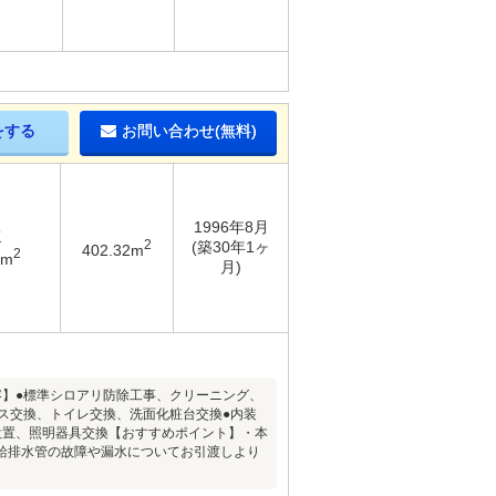
をする
お問い合わせ(無料)
1996年8月
K
2
(築30年1ヶ
402.32m
2
4m
月)
内容】●標準シロアリ防除工事、クリーニング、
ス交換、トイレ交換、洗面化粧台交換●内装
設置、照明器具交換【おすすめポイント】・本
給排水管の故障や漏水についてお引渡しより