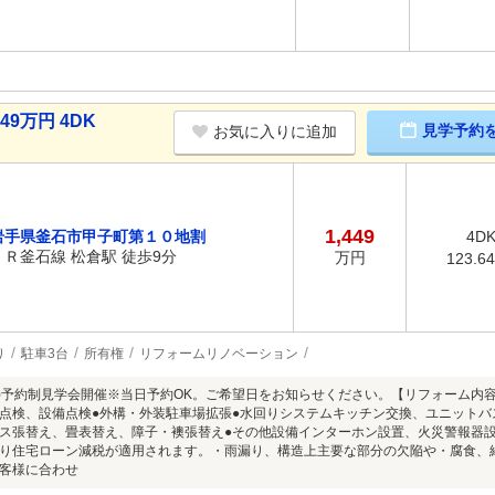
9万円 4DK
見学予約
お気に入りに追加
1,449
岩手県釜石市甲子町第１０地割
4D
ＪＲ釜石線 松倉駅 徒歩9分
万円
123.6
り
駐車3台
所有権
リフォームリノベーション
8/9(日)予約制見学会開催※当日予約OK。ご希望日をお知らせください。【リフォーム
点検、設備点検●外構・外装駐車場拡張●水回りシステムキッチン交換、ユニットバ
ス張替え、畳表替え、障子・襖張替え●その他設備インターホン設置、火災警報器
り住宅ローン減税が適用されます。・雨漏り、構造上主要な部分の欠陥や・腐食、
客様に合わせ