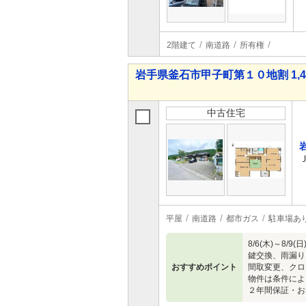
2階建て
南道路
所有権
岩手県釜石市甲子町第１０地割 1,44
中古住宅
平屋
南道路
都市ガス
駐車場あ
8/6(木)～
鍵交換、雨漏り
おすすめポイント
間取変更、クロ
物件は条件によ
２年間保証・お