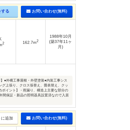
をする
お問い合わせ(無料)
1988年10月
K
2
(築37年11ヶ
162.7m
2
m
月)
内容】●外構工事屋根・外壁塗装●内装工事シス
ング上張り、クロス張替え、畳表替え、クッ
めポイント】・雨漏り、構造上主要な部分の
5年間保証・新品の照明器具設置済なので入居
お問い合わせ(無料)
りに追加