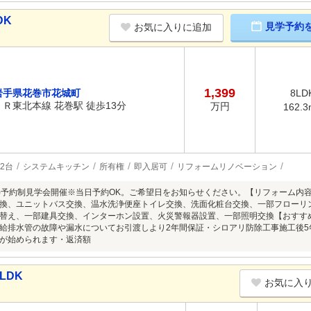
DK
見学予約
お気に入りに追加
1,399
岩手県花巻市花城町
8LD
ＪＲ東北本線 花巻駅 徒歩13分
万円
162.3
2台
システムキッチン
所有権
即入居可
リフォームリノベーション
8/9(日)予約制見学会開催※当日予約OK。ご希望日をお知らせください。【リフォーム
換、ユニットバス交換、温水洗浄便座トイレ交換、洗面化粧台交換、一部フローリ
替え、一部建具交換、インターホン設置、火災警報器設置、一部照明交換【おすす
給排水管の故障や漏水についてお引渡しより2年間保証・シロアリ防除工事施工後
が始められます・返済額
LDK
お気に入