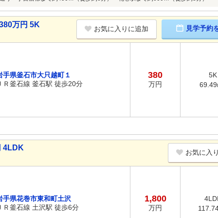
80万円 5K
見学予約
お気に入りに追加
380
岩手県釜石市大只越町１
5K
ＪＲ釜石線 釜石駅 徒歩20分
万円
69.4
4LDK
お気に入
1,800
岩手県花巻市東和町土沢
4LD
ＪＲ釜石線 土沢駅 徒歩6分
万円
117.7