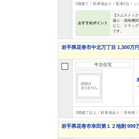
2階建て
駐車場あり
駐車2台
シ
【スムストック
漏り・保険機関
おすすめポイント
ビニ、ドラッグ
です。
岩手県花巻市中北万丁目 1,300万円
中古住宅
3階建て以上
駐車場あり
所有権
岩手県花巻市幸田第１２地割 999万