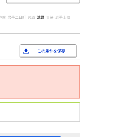
谷前
岩手二日町
綾織
遠野
青笹
岩手上郷
この条件を保存