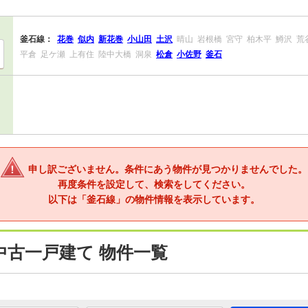
釜石線：
花巻
似内
新花巻
小山田
土沢
晴山
岩根橋
宮守
柏木平
鱒沢
荒
平倉
足ケ瀬
上有住
陸中大橋
洞泉
松倉
小佐野
釜石
申し訳ございません。条件にあう物件が見つかりませんでした。
再度条件を設定して、検索をしてください。
以下は「釜石線」の物件情報を表示しています。
中古一戸建て 物件一覧