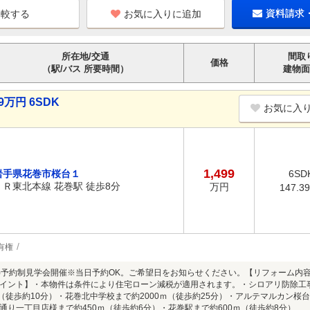
お気に入りに追加
資料請求
所在地/交通
間取
価格
（駅/バス 所要時間）
建物面
9万円 6SDK
お気に入
1,499
岩手県花巻市桜台１
6SD
ＪＲ東北本線 花巻駅 徒歩8分
万円
147.3
有権
8/9(日)予約制見学会開催※当日予約OK。ご希望日をお知らせください。【リフォー
イント】・本物件は条件により住宅ローン減税が適用されます。・シロアリ防除工
ｍ（徒歩約10分）・花巻北中学校まで約2000ｍ（徒歩約25分）・アルテマルカン桜
通り一丁目店様まで約450ｍ（徒歩約6分）・花巻駅まで約600ｍ（徒歩約8分）