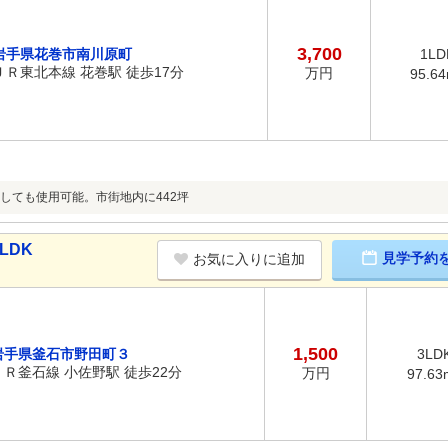
3,700
岩手県花巻市南川原町
1LD
ＪＲ東北本線 花巻駅 徒歩17分
万円
95.6
しても使用可能。市街地内に442坪
LDK
見学予約
お気に入りに追加
1,500
岩手県釜石市野田町３
3LD
ＪＲ釜石線 小佐野駅 徒歩22分
万円
97.63