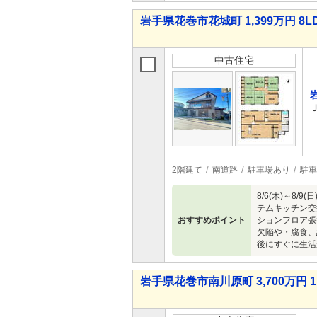
岩手県花巻市花城町 1,399万円 8L
中古住宅
2階建て
南道路
駐車場あり
駐車
8/6(木)～
テムキッチン交
おすすめポイント
ションフロア張
欠陥や・腐食、
後にすぐに生活
岩手県花巻市南川原町 3,700万円 1