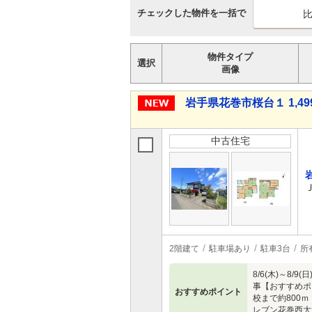
チェックした物件を一括で
物件タイプ
選択
画像
岩手県花巻市桜台１ 1,49
中古住宅
2階建て
駐車場あり
駐車3台
所
8/6(木)～
事【おすすめポ
おすすめポイント
校まで約800
レブン花巻西大