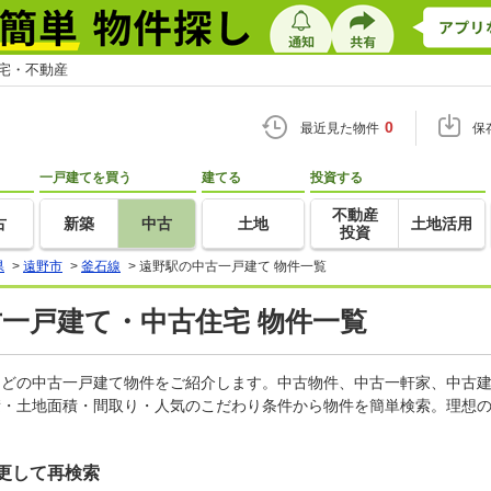
住宅・不動産
0
最近見た物件
保
一戸建てを買う
建てる
投資する
不動産
古
新築
中古
土地
土地活用
投資
県
>
遠野市
>
釜石線
>
遠野駅の中古一戸建て 物件一覧
古一戸建て・中古住宅 物件一覧
家などの中古一戸建て物件をご紹介します。中古物件、中古一軒家、中古
積・土地面積・間取り・人気のこだわり条件から物件を簡単検索。理想の
更して再検索