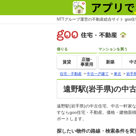
NTTグループ運営の不動産総合サイト goo
借りる
マンションを買う
店舗･
賃貸
新築
中
事業用
住宅・不動産
>
中古一戸建て
>
東北
>
岩手
遠野駅(岩手県)の中
遠野駅(岩手県)の中古住宅、中古一軒
すならgoo住宅・不動産。価格・建物面
ポートします。
探したい物件の路線・検索条件を変