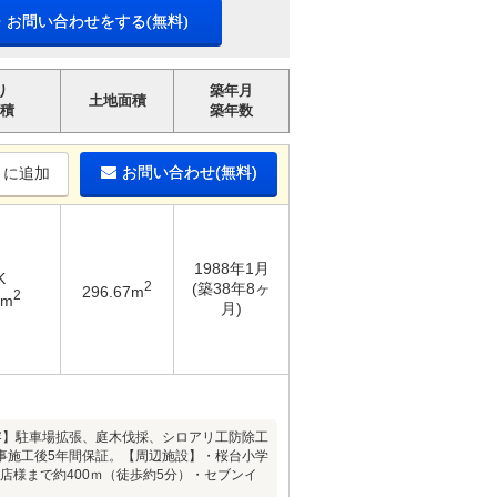
・お問い合わせをする(無料)
り
築年月
土地面積
積
築年数
お問い合わせ(無料)
りに追加
1988年1月
K
2
(築38年8ヶ
296.67m
2
9m
月)
ム内容】駐車場拡張、庭木伐採、シロアリ工防除工
事施工後5年間保証。【周辺施設】・桜台小学
台店様まで約400ｍ（徒歩約5分）・セブンイ