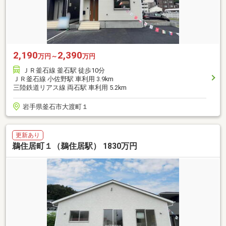
2,190
2,390
万円～
万円
ＪＲ釜石線 釜石駅 徒歩10分
ＪＲ釜石線 小佐野駅 車利用 3.9km
三陸鉄道リアス線 両石駅 車利用 5.2km
岩手県釜石市大渡町１
更新あり
鵜住居町１（鵜住居駅） 1830万円