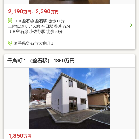
2,190
2,390
万円～
万円
ＪＲ釜石線 釜石駅 徒歩11分
三陸鉄道リアス線 平田駅 徒歩72分
ＪＲ釜石線 小佐野駅 徒歩50分
岩手県釜石市大渡町１
千鳥町１（釜石駅） 1850万円
1,850
万円