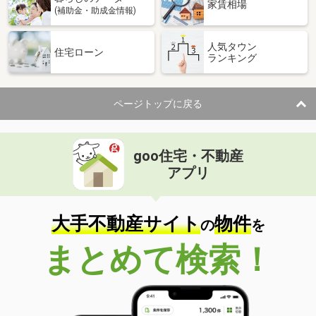
家賃相場
(補助金・助成金情報)
人気タウン
住宅ローン
ランキング
ページトップに戻る
goo住宅・不動産
アプリ
大手不動産サイト
物件
の
を
まとめて検索！