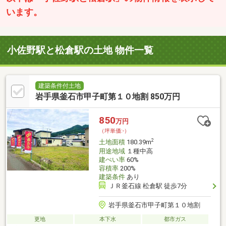
います。
小佐野駅と松倉駅の土地 物件一覧
建築条件付土地
岩手県釜石市甲子町第１０地割 850万円
850
万円
（坪単価:-）
2
土地面積
180.39m
用途地域
１種中高
建ぺい率
60%
容積率
200%
建築条件
あり
ＪＲ釜石線 松倉駅 徒歩7分
岩手県釜石市甲子町第１０地割
更地
本下水
都市ガス