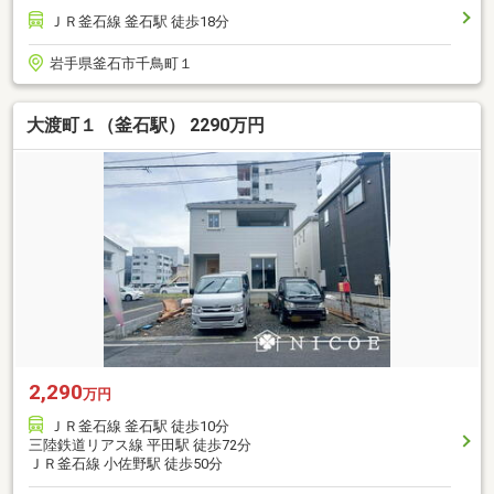
ＪＲ釜石線 釜石駅 徒歩18分
岩手県釜石市千鳥町１
大渡町１（釜石駅） 2290万円
2,290
万円
ＪＲ釜石線 釜石駅 徒歩10分
三陸鉄道リアス線 平田駅 徒歩72分
ＪＲ釜石線 小佐野駅 徒歩50分