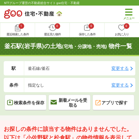
NTTグループ運営の不動産総合サイト goo住宅・不動産
1
0
0
0
最近検索した条件
最近見た物件
保存した条件
お気に入り
釜石駅(岩手県)の土地
物件一覧
(宅地・分譲地・売地)
駅
変更する
釜石線/釜石
条件
変更する
指定なし
新着メールを受
検索条件を保存
アプリで探す
取る
お探しの条件に該当する物件はありませんでした。
以下は「小佐野駅と松倉駅」の物件情報を表示して