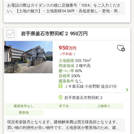
お電話の際はガイダンスの後に店舗番号「1024」をご入力くださ
い。【土地の魅力】・土地面積54.56坪・高低差無し・更地・周辺
に高い建物が無く日当たり良好【周辺環境】・釜石線「松倉」駅
まで徒歩7分・釜石市立甲子小学校まで徒歩10分・セブンイレブ
ン釜石甲子町店まで徒歩9分【お電話が苦手な方でも、安心なネッ
岩手県釜石市野田町２ 950万円
ト予約可能！他プランもご提案いたします】ネット上だと不安...
「プロ目線で見る、土地選びのポイント」を現地で体感しません
か。現地に足を運んでこそ感じられる安心と納得があります。
950
万円
「来場予約」または「下部のカレンダー」より、簡単にネット予
（坪単価:-）
約が可能です。
2
土地面積
203.73m
用途地域
２種中高
建ぺい率
60%
容積率
200%
建築条件
なし
ＪＲ釜石線 小佐野駅 徒歩21分
岩手県釜石市野田町２
建築条件なし
本下水
上物有り
整形地
現況有姿販売となります。建物解体費は買主様負担となります。
買い物の利便性が良い物件です。土地形状が整形地のため、建物
配置も工夫しやすい物件です。