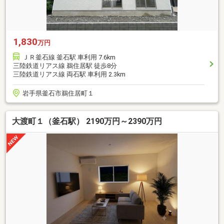
1,830
万円
ＪＲ釜石線 釜石駅 車利用 7.6km
三陸鉄道リアス線 鵜住居駅 徒歩8分
三陸鉄道リアス線 両石駅 車利用 2.3km
岩手県釜石市鵜住居町１
大渡町１（釜石駅） 2190万円～2390万円