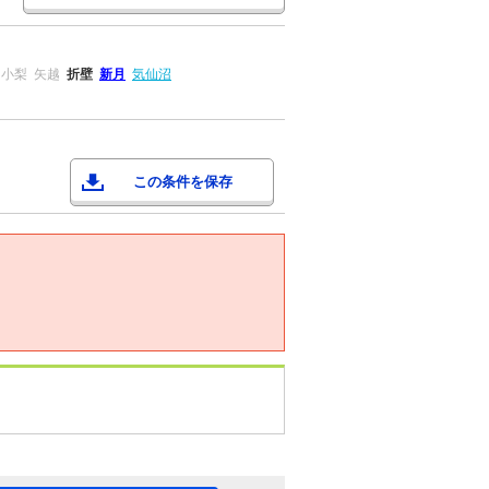
小梨
矢越
折壁
新月
気仙沼
この条件を保存