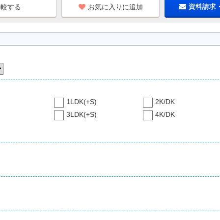
お気に入りに追加
資料請求
1LDK(+S)
2K/DK
3LDK(+S)
4K/DK