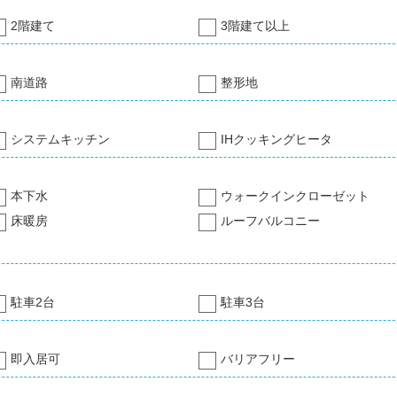
2階建て
3階建て以上
南道路
整形地
システムキッチン
IHクッキングヒータ
本下水
ウォークインクローゼット
床暖房
ルーフバルコニー
駐車2台
駐車3台
即入居可
バリアフリー