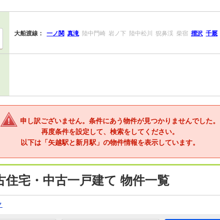
大船渡線：
一ノ関
真滝
陸中門崎
岩ノ下
陸中松川
猊鼻渓
柴宿
摺沢
千厩
申し訳ございません。条件にあう物件が見つかりませんでした。
再度条件を設定して、検索をしてください。
以下は「矢越駅と新月駅」の物件情報を表示しています。
古住宅・中古一戸建て 物件一覧
ク