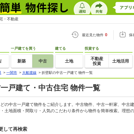
住宅・不動産
0
最近見た物件
保
一戸建てを買う
建てる
投資する
不動産
古
新築
中古
土地
土地活用
投資
県
>
一関市
>
大船渡線
>
折壁駅の中古一戸建て 物件一覧
古一戸建て・中古住宅 物件一覧
家などの中古一戸建て物件をご紹介します。中古物件、中古一軒家、中古
積・土地面積・間取り・人気のこだわり条件から物件を簡単検索。理想の
更して再検索