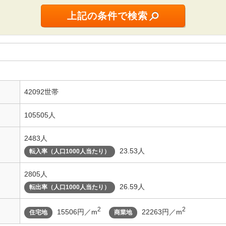
42092世帯
105505人
2483人
23.53人
転入率（人口1000人当たり）
2805人
26.59人
転出率（人口1000人当たり）
2
2
15506円／m
22263円／m
住宅地
商業地