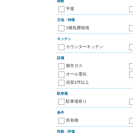
階数
平屋
立地・特徴
1種低層地域
キッチン
カウンターキッチン
設備
都市ガス
オール電化
浴室1坪以上
駐車場
駐車場有り
条件
所有権
性能・評価