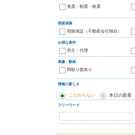
免震・制震・耐震
瑕疵保険
瑕疵保証（不動産会社独自）
お得な条件
売主・代理
画像・動画
間取り図有り
情報の新しさ
こだわらない
本日の新着
フリーワード