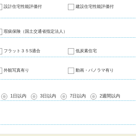
設計住宅性能評価付
建設住宅性能評価付
瑕疵保険（国土交通省指定法人）
フラット３５S適合
低炭素住宅
外観写真有り
動画・パノラマ有り
1日以内
3日以内
7日以内
2週間以内