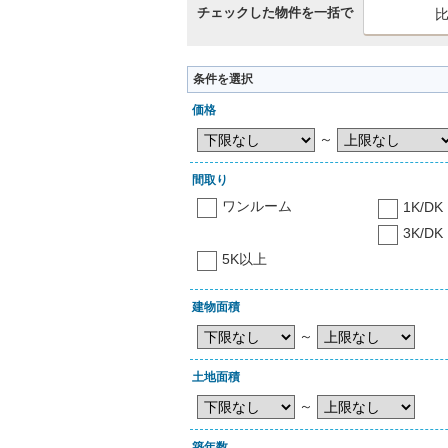
チェックした物件を一括で
条件を選択
価格
～
間取り
ワンルーム
1K/DK
3K/DK
5K以上
建物面積
～
土地面積
～
築年数