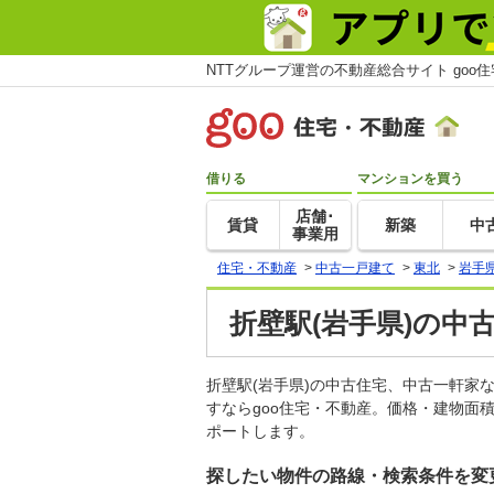
NTTグループ運営の不動産総合サイト goo
借りる
マンションを買う
店舗･
賃貸
新築
中
事業用
住宅・不動産
>
中古一戸建て
>
東北
>
岩手
折壁駅(岩手県)の中
折壁駅(岩手県)の中古住宅、中古一軒
すならgoo住宅・不動産。価格・建物面
ポートします。
探したい物件の路線・検索条件を変