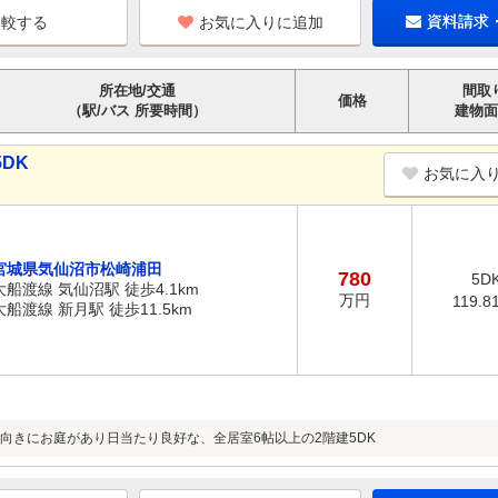
お気に入りに追加
資料請求
所在地/交通
間取
価格
（駅/バス 所要時間）
建物面
DK
お気に入
宮城県気仙沼市松崎浦田
780
5D
大船渡線 気仙沼駅 徒歩4.1km
万円
119.8
大船渡線 新月駅 徒歩11.5km
向きにお庭があり日当たり良好な、全居室6帖以上の2階建5DK