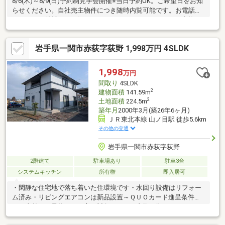
8/6(木)～8/9(日)予約制見学会開催※当日予約OK。ご希望日をお知
らせください。自社売主物件につき随時内覧可能です。お電話か
メールでご希望日をお知らせください。システムキッチン交換、
ユニットバス交換、トイレ交換、洗面化粧台交換
岩手県一関市赤荻字荻野 1,998万円 4SLDK
1,998
万円
間取り
4SLDK
2
建物面積
141.59m
2
土地面積
224.5m
築年月
2000年3月(築26年6ヶ月)
ＪＲ東北本線 山ノ目駅 徒歩5.6km
その他の交通
岩手県一関市赤荻字荻野
2階建て
駐車場あり
駐車3台
システムキッチン
所有権
即入居可
・閑静な住宅地で落ち着いた住環境です・水回り設備はリフォー
ム済み・リビングエアコンは新品設置～ＱＵＯカード進呈条件
～・事前にご予約された方が対象です・ご内覧の際に２０００円
進呈いたします・住宅ローンの事前審査に進まれた際に３０００