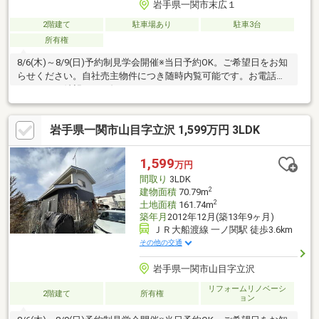
岩手県一関市末広１
2階建て
駐車場あり
駐車3台
所有権
8/6(木)～8/9(日)予約制見学会開催※当日予約OK。ご希望日をお知
らせください。自社売主物件につき随時内覧可能です。お電話か
メールでご希望日をお知らせください。
岩手県一関市山目字立沢 1,599万円 3LDK
1,599
万円
間取り
3LDK
2
建物面積
70.79m
2
土地面積
161.74m
築年月
2012年12月(築13年9ヶ月)
ＪＲ大船渡線 一ノ関駅 徒歩3.6km
その他の交通
岩手県一関市山目字立沢
リフォームリノベーシ
2階建て
所有権
ョン