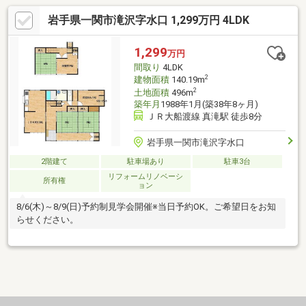
岩手県一関市滝沢字水口 1,299万円 4LDK
1,299
万円
間取り
4LDK
2
建物面積
140.19m
2
土地面積
496m
築年月
1988年1月(築38年8ヶ月)
ＪＲ大船渡線 真滝駅 徒歩8分
岩手県一関市滝沢字水口
2階建て
駐車場あり
駐車3台
リフォームリノベーシ
所有権
ョン
8/6(木)～8/9(日)予約制見学会開催※当日予約OK。ご希望日をお知
らせください。