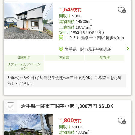
1,649
万円
間取り
5LDK
2
建物面積
145.08m
2
土地面積
297.75m
築年月
1982年9月(築44年)
ＪＲ大船渡線 一ノ関駅 徒歩6.0km
岩手県一関市萩荘字西黒沢
2階建て
南道路
所有権
リフォームリノベーシ
ョン
8/6(木)～8/9(日)予約制見学会開催※当日予約OK。ご希望日をお知
らせください。
岩手県一関市三関字小沢 1,800万円 6SLDK
1,800
万円
間取り
6SLDK
2
建物面積
177.3m