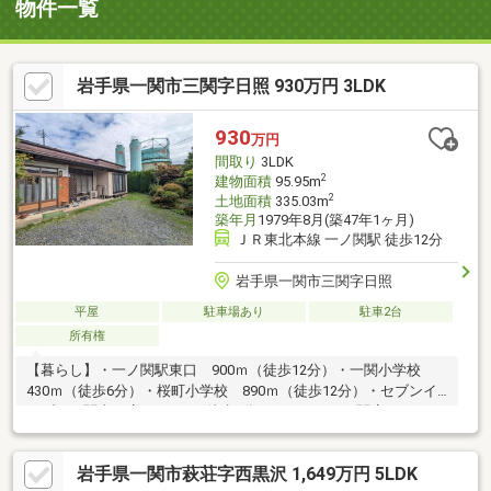
物件一覧
岩手県一関市三関字日照 930万円 3LDK
930
万円
間取り
3LDK
2
建物面積
95.95m
2
土地面積
335.03m
築年月
1979年8月(築47年1ヶ月)
ＪＲ東北本線 一ノ関駅 徒歩12分
岩手県一関市三関字日照
平屋
駐車場あり
駐車2台
所有権
【暮らし】・一ノ関駅東口 900ｍ（徒歩12分）・一関小学校
430ｍ（徒歩6分）・桜町小学校 890ｍ（徒歩12分）・セブンイ
レブン一関東口店 550ｍ（徒歩7分）・ジョイス三関店 360ｍ
（徒歩5分）・薬王堂一関三関店 430ｍ（徒歩6分）【建物】・
アンティークなデザインにご興味ある方におすすめ。・930万円
岩手県一関市萩荘字西黒沢 1,649万円 5LDK
のベース物件に手を加えて、将来を見据えた快適な住まいへ。