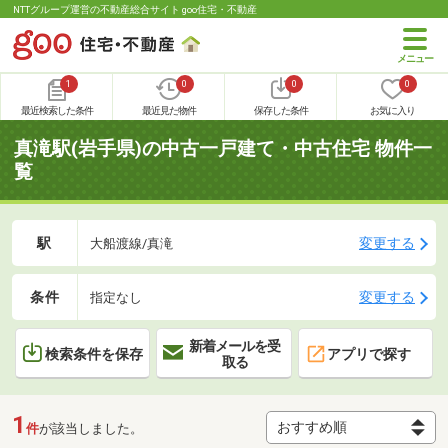
NTTグループ運営の不動産総合サイト goo住宅・不動産
1
0
0
0
最近検索した条件
最近見た物件
保存した条件
お気に入り
真滝駅(岩手県)の中古一戸建て・中古住宅 物件一
覧
駅
変更する
大船渡線/真滝
条件
変更する
指定なし
新着メールを受
検索条件を保存
アプリで探す
取る
1
件
が該当しました。