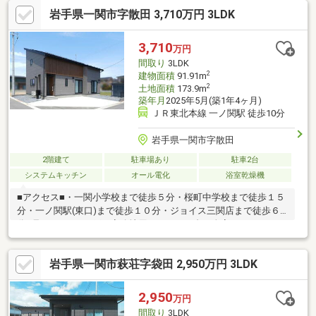
円進呈いたします
岩手県一関市字散田 3,710万円 3LDK
3,710
万円
間取り
3LDK
2
建物面積
91.91m
2
土地面積
173.9m
築年月
2025年5月(築1年4ヶ月)
ＪＲ東北本線 一ノ関駅 徒歩10分
岩手県一関市字散田
2階建て
駐車場あり
駐車2台
システムキッチン
オール電化
浴室乾燥機
■アクセス■・一関小学校まで徒歩５分・桜町中学校まで徒歩１５
分・一ノ関駅(東口)まで徒歩１０分・ジョイス三関店まで徒歩６
分■見どころ■・網戸、寒冷地用エアコン２台、全室カーテンレー
ル・生地、全室照明器具フルセットでこの価格！・南向きの明る
いＬＤＫは広々１６．５帖！・料理や配膳がスムーズな横並びキ
岩手県一関市萩荘字袋田 2,950万円 3LDK
ッチンで、家事時間を短縮！・２帖のファミクロで衣類も荷物も
まとめて収納可能！・洗面所からファミクロ、脱衣所への身支度
も洗濯もラクな一直線動線！・光がたっぷり注ぐ吹き抜け空間
2,950
万円
で、開放感あふれるリビング！・家族の距離がちょうどいい１．
間取り
3LDK