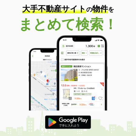
大手不動産サイト
物件
の
を
まとめて検索！