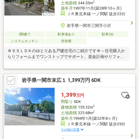
2
土地面積
344.55m
築年月
1997年11月(築28年10ヶ月)
ＪＲ東北本線 一ノ関駅 徒歩23分
岩手県一関市三関字小沢
2階建て
駐車場あり
駐車2台
システムキッチン
所有権
☆６ＳＬＤＫのゆとりある戸建住宅のご紹介です☆～住宅購入か
らリフォームまでワンストップでサポート。資金計画やリフォー
ムプランのご相談も承ります～
岩手県一関市末広１ 1,399万円 6DK
1,399
万円
間取り
6DK
2
建物面積
159.32m
2
土地面積
325.68m
築年月
1994年1月(築32年8ヶ月)
ＪＲ東北本線 一ノ関駅 徒歩29分
その他の交通