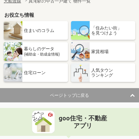
大船渡線
真滝駅の中古一戸建て 物件一覧
お役立ち情報
「住みたい街」
住まいのコラム
を見つけよう
暮らしのデータ
家賃相場
(補助金・助成金情報)
人気タウン
住宅ローン
ランキング
ページトップに戻る
goo住宅・不動産
アプリ