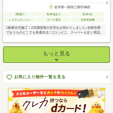
岩手県一関市三関字神田
2階建て
駐車場あり
駐車3台
システムキッチン
オール電化
浴室乾燥機
□桧家住宅施工！Z空調採用の住宅をお預かりしました♪全館空調
でおうちのどこでも快適生活！□コンビニ、スーパーも近く周辺
環境充実！
もっと見る
お気に入り物件一覧を見る