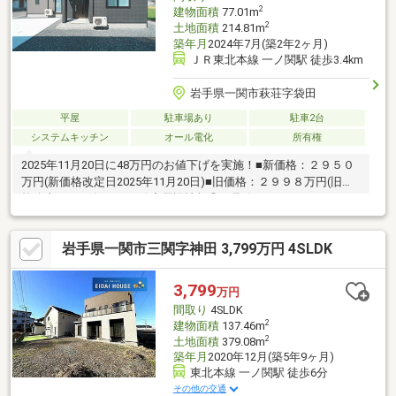
５階設計！・太陽光発電搭載＆エコキュート完備
2
建物面積
77.01m
2
土地面積
214.81m
築年月
2024年7月(築2年2ヶ月)
ＪＲ東北本線 一ノ関駅 徒歩3.4km
岩手県一関市萩荘字袋田
平屋
駐車場あり
駐車2台
システムキッチン
オール電化
所有権
2025年11月20日に48万円のお値下げを実施！■新価格：２９５０
万円(新価格改定日2025年11月20日)■旧価格：２９９８万円(旧価
格公表日2025年1月16日)◇周辺情報◎４号線までのアクセス５０
０ｍ◎最寄りのスーパーまで徒歩９分！◎萩荘小学校まで１．９
ｋｍ◎萩荘中学校まで２．０ｋｍ◇見どころポイント・３ＬＤＫ
岩手県一関市三関字神田 3,799万円 4SLDK
のリビング中心プラン・脱衣所に昇降式のランドリーセットあ
り・太陽光付き・オール電化住宅・パントリー・ランドリー・洗
面所など各所に収納付き
3,799
万円
間取り
4SLDK
2
建物面積
137.46m
2
土地面積
379.08m
築年月
2020年12月(築5年9ヶ月)
東北本線 一ノ関駅 徒歩6分
その他の交通