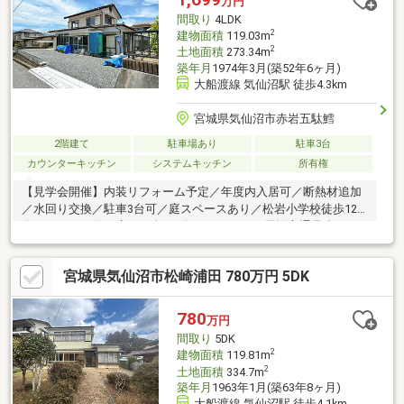
万円
間取り
4LDK
2
建物面積
119.03m
2
土地面積
273.34m
築年月
1974年3月(築52年6ヶ月)
大船渡線 気仙沼駅 徒歩4.3km
宮城県気仙沼市赤岩五駄鱈
2階建て
駐車場あり
駐車3台
カウンターキッチン
システムキッチン
所有権
【見学会開催】内装リフォーム予定／年度内入居可／断熱材追加
／水回り交換／駐車3台可／庭スペースあり／松岩小学校徒歩12
分／イオン気仙沼店まで車で4分（1700ｍ）／周辺交通量少なめ
／浄化槽新設
宮城県気仙沼市松崎浦田 780万円 5DK
780
万円
間取り
5DK
2
建物面積
119.81m
2
土地面積
334.7m
築年月
1963年1月(築63年8ヶ月)
大船渡線 気仙沼駅 徒歩4.1km