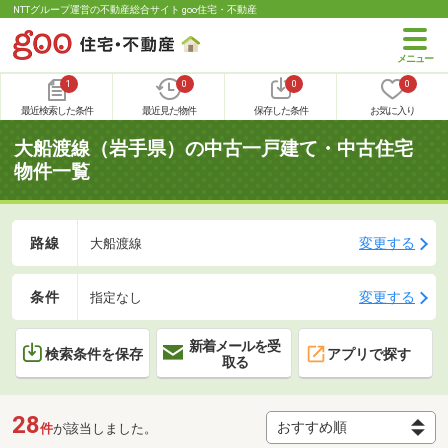
NTTグループ運営の不動産総合サイト goo住宅・不動産
1
0
0
0
最近検索した条件
最近見た物件
保存した条件
お気に入り
大船渡線（岩手県）の中古一戸建て・中古住宅
物件一覧
路線
変更する
大船渡線
条件
変更する
指定なし
新着メールを受
検索条件を保存
アプリで探す
取る
28
件
が該当しました。