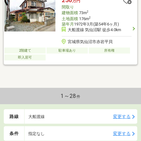
250
万円
間取り
2
建物面積
73m
2
土地面積
176m
築年月
1972年3月(築54年6ヶ月)
大船渡線 気仙沼駅 徒歩4.0km
宮城県気仙沼市赤岩平貝
2階建て
駐車場あり
所有権
即入居可
1～28
件
路線
変更する
大船渡線
条件
変更する
指定なし