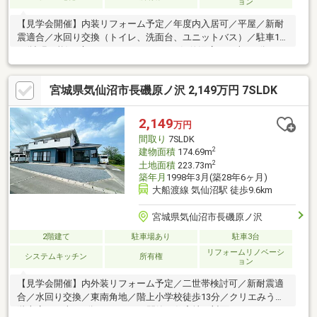
ョン
【見学会開催】内装リフォーム予定／年度内入居可／平屋／新耐
震適合／水回り交換（トイレ、洗面台、ユニットバス）／駐車1台
可(拡張可能)／庭スペースあり／イオン気仙沼店まで車で2分（1
ｋｍ）／南向きで
宮城県気仙沼市長磯原ノ沢 2,149万円 7SLDK
2,149
万円
間取り
7SLDK
2
建物面積
174.69m
2
土地面積
223.73m
築年月
1998年3月(築28年6ヶ月)
大船渡線 気仙沼駅 徒歩9.6km
宮城県気仙沼市長磯原ノ沢
2階建て
駐車場あり
駐車3台
リフォームリノベーシ
システムキッチン
所有権
ョン
【見学会開催】内外装リフォーム予定／二世帯検討可／新耐震適
合／水回り交換／東南角地／階上小学校徒歩13分／クリエみうら
階上店まで車で2分（1ｋｍ）／閑静な住宅地／対面キッチン／