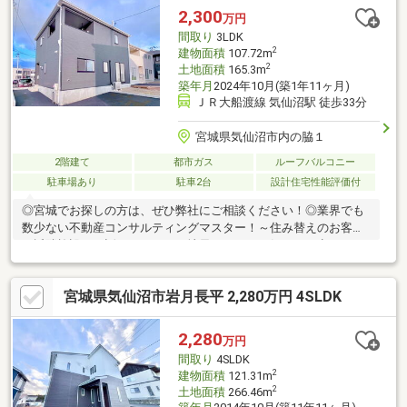
2,300
万円
間取り
3LDK
2
建物面積
107.72m
2
土地面積
165.3m
築年月
2024年10月(築1年11ヶ月)
ＪＲ大船渡線 気仙沼駅 徒歩33分
宮城県気仙沼市内の脇１
2階建て
都市ガス
ルーフバルコニー
駐車場あり
駐車2台
設計住宅性能評価付
◎宮城でお探しの方は、ぜひ弊社にご相談ください！◎業界でも
数少ない不動産コンサルティングマスター！～住み替えのお客様
～近隣施設のお話はもちろん、地元ならではの気になる点など、
同じ目線でご相談に乗ります！●性能評価物件●制振装置搭載住宅
●フラット３５S利用可（金利Aプラン）分譲数日本１の飯田グル
宮城県気仙沼市岩月長平 2,280万円 4SLDK
ープ施工の確かな品質の住宅です
2,280
万円
間取り
4SLDK
2
建物面積
121.31m
2
土地面積
266.46m