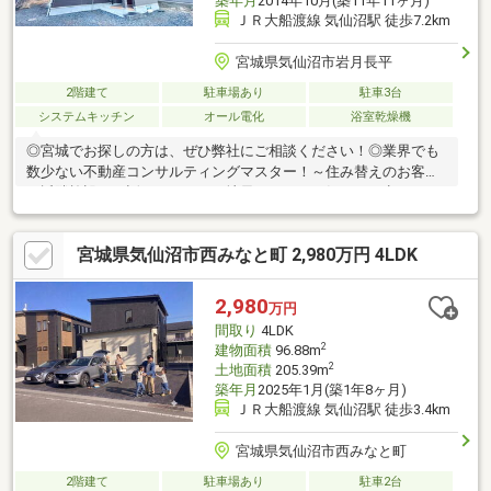
築年月
2014年10月(築11年11ヶ月)
ＪＲ大船渡線 気仙沼駅 徒歩7.2km
宮城県気仙沼市岩月長平
2階建て
駐車場あり
駐車3台
システムキッチン
オール電化
浴室乾燥機
◎宮城でお探しの方は、ぜひ弊社にご相談ください！◎業界でも
数少ない不動産コンサルティングマスター！～住み替えのお客様
～近隣施設のお話はもちろん、地元ならではの気になる点など、
同じ目線でご相談に乗ります！
宮城県気仙沼市西みなと町 2,980万円 4LDK
2,980
万円
間取り
4LDK
2
建物面積
96.88m
2
土地面積
205.39m
築年月
2025年1月(築1年8ヶ月)
ＪＲ大船渡線 気仙沼駅 徒歩3.4km
宮城県気仙沼市西みなと町
2階建て
駐車場あり
駐車2台