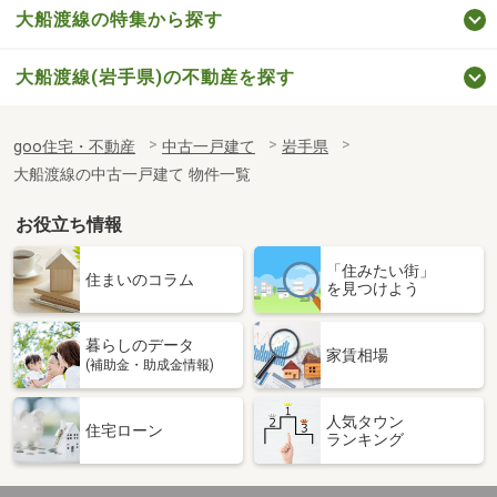
大船渡線の特集から探す
大船渡線(岩手県)の不動産を探す
goo住宅・不動産
中古一戸建て
岩手県
大船渡線の中古一戸建て 物件一覧
お役立ち情報
「住みたい街」
住まいのコラム
を見つけよう
暮らしのデータ
家賃相場
(補助金・助成金情報)
人気タウン
住宅ローン
ランキング