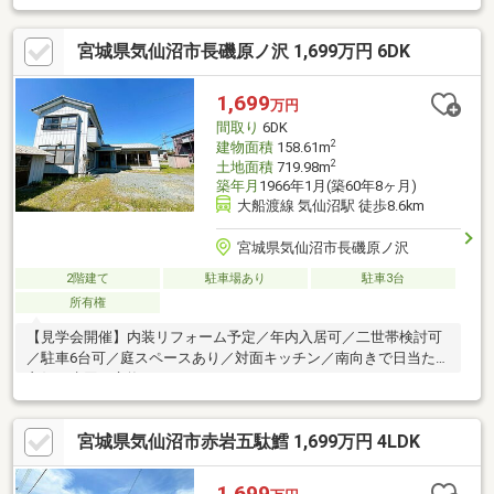
宮城県気仙沼市長磯原ノ沢 1,699万円 6DK
1,699
万円
間取り
6DK
2
建物面積
158.61m
2
土地面積
719.98m
築年月
1966年1月(築60年8ヶ月)
大船渡線 気仙沼駅 徒歩8.6km
宮城県気仙沼市長磯原ノ沢
2階建て
駐車場あり
駐車3台
所有権
【見学会開催】内装リフォーム予定／年内入居可／二世帯検討可
／駐車6台可／庭スペースあり／対面キッチン／南向きで日当たり
良好／水回り交換／
宮城県気仙沼市赤岩五駄鱈 1,699万円 4LDK
1,699