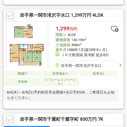
岩手県一関市滝沢字水口 1,299万円 4LDK
1,299
万円
間取り
4LDK
2
建物面積
140.19m
2
土地面積
496m
築年月
1988年1月(築38年8ヶ月)
ＪＲ大船渡線 真滝駅 徒歩8分
岩手県一関市滝沢字水口
2階建て
駐車場あり
駐車3台
リフォームリノベーシ
所有権
ョン
8/6(木)～8/9(日)予約制見学会開催※当日予約OK。ご希望日をお知
らせください。
岩手県一関市千厩町千厩字町 800万円 7K