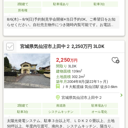
2階建て
駐車場あり
駐車3台
所有権
8/6(木)～8/9(日)予約制見学会開催※当日予約OK。ご希望日をお知
らせください。自社売主物件につき随時内覧可能です。お電話か
メールでご希望日をお知らせください。
宮城県気仙沼市上田中２ 2,250万円 3LDK
2,250
万円
間取り
3LDK
2
建物面積
139m
2
土地面積
302.2m
築年月
2004年8月(築22年1ヶ月)
ＪＲ大船渡線 気仙沼駅 徒歩3.6km
宮城県気仙沼市上田中２
2階建て
南道路
駐車場あり
駐車3台
システムキッチン
オール電化
太陽光発電システム、駐車３台以上可、ＬＤＫ２０畳以上、土地
50坪以上、年度内引渡可、南向き、システムキッチン、陽当り良