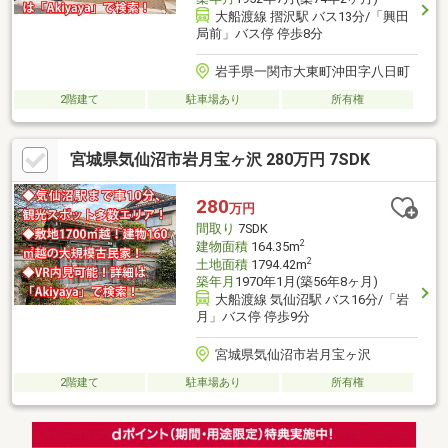
大船渡線 摺沢駅 バス13分/「興田
局前」バス停 停歩8分
岩手県一関市大東町沖田字八日町
2階建て
駐車場あり
所有権
宮城県気仙沼市岩月宝ヶ沢 280万円 7SDK
280
万円
間取り
7SDK
2
建物面積
164.35m
2
土地面積
1794.42m
築年月
1970年1月(築56年8ヶ月)
大船渡線 気仙沼駅 バス16分/「岩
月」バス停 停歩9分
宮城県気仙沼市岩月宝ヶ沢
2階建て
駐車場あり
所有権