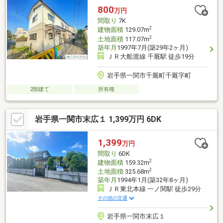
800
万円
間取り
7K
2
建物面積
129.07m
2
土地面積
117.07m
築年月
1997年7月(築29年2ヶ月)
ＪＲ大船渡線 千厩駅 徒歩19分
岩手県一関市千厩町千厩字町
2階建て
所有権
岩手県一関市末広１ 1,399万円 6DK
1,399
万円
間取り
6DK
2
建物面積
159.32m
2
土地面積
325.68m
築年月
1994年1月(築32年8ヶ月)
ＪＲ東北本線 一ノ関駅 徒歩29分
その他の交通
岩手県一関市末広１