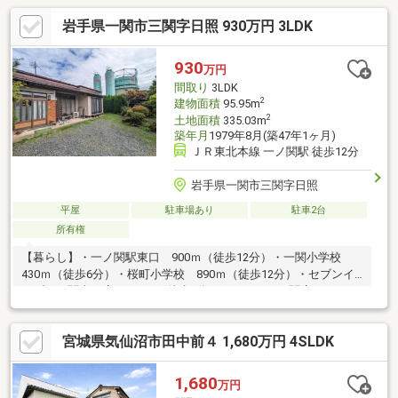
岩手県一関市三関字日照 930万円 3LDK
930
万円
間取り
3LDK
2
建物面積
95.95m
2
土地面積
335.03m
築年月
1979年8月(築47年1ヶ月)
ＪＲ東北本線 一ノ関駅 徒歩12分
岩手県一関市三関字日照
平屋
駐車場あり
駐車2台
所有権
【暮らし】・一ノ関駅東口 900ｍ（徒歩12分）・一関小学校
430ｍ（徒歩6分）・桜町小学校 890ｍ（徒歩12分）・セブンイ
レブン一関東口店 550ｍ（徒歩7分）・ジョイス三関店 360ｍ
（徒歩5分）・薬王堂一関三関店 430ｍ（徒歩6分）【建物】・
アンティークなデザインにご興味ある方におすすめ。・930万円
宮城県気仙沼市田中前４ 1,680万円 4SLDK
のベース物件に手を加えて、将来を見据えた快適な住まいへ。
1,680
万円