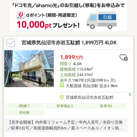
宮城県気仙沼市赤岩五駄鱈 1,899万円 4LDK
1,899
万円
間取り
4LDK
2
建物面積
115.64m
2
土地面積
244.57m
築年月
1987年3月(築39年6ヶ月)
大船渡線 気仙沼駅 徒歩3.9km
宮城県気仙沼市赤岩五駄鱈
2階建て
駐車場あり
駐車3台
所有権
【見学会開催】内外装リフォーム予定／年内入居可／水回り交換
／駐車3台可／前面道路幅員約6ｍ／庭スペースあり／イオン気仙
沼店様まで車で約3分（1.3km）／