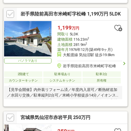
岩手県陸前高田市米崎町字松峰 1,199万円 5LDK
1,199
万円
間取り
5LDK
2
建物面積
116.23m
2
土地面積
281.9m
築年月
1976年12月(築49年9ヶ月)
大船渡線 気仙沼駅 徒歩19.8km
パノラマあり
岩手県陸前高田市米崎町字松峰
2階建て
駐車場あり
駐車2台
カウンターキッチン
システムキッチン
所有権
【見学会開催】内外装リフォーム済／年度内入居可／断熱材追加
／水回り交換／駐車縦列2台可／米崎小学校徒歩14分／イオンス
ーパーセンター陸前高田店まで車で2分（1ｋｍ）／閑静な住宅地
／周辺交通量少なめ
宮城県気仙沼市赤岩平貝 250万円