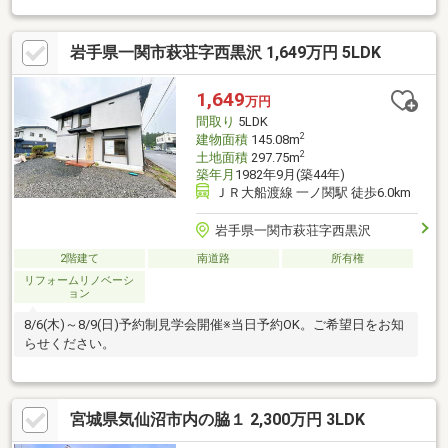
進呈いたします・住宅ローンの事前審査に進まれた際に３０００
円進呈いたします
岩手県一関市萩荘字西黒沢 1,649万円 5LDK
1,649
万円
間取り
5LDK
2
建物面積
145.08m
2
土地面積
297.75m
築年月
1982年9月(築44年)
ＪＲ大船渡線 一ノ関駅 徒歩6.0km
岩手県一関市萩荘字西黒沢
2階建て
南道路
所有権
リフォームリノベーシ
ョン
8/6(木)～8/9(日)予約制見学会開催※当日予約OK。ご希望日をお知
らせください。
宮城県気仙沼市内の脇１ 2,300万円 3LDK