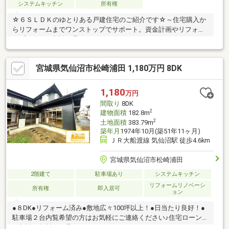
システムキッチン
所有権
☆６ＳＬＤＫのゆとりある戸建住宅のご紹介です☆～住宅購入か
らリフォームまでワンストップでサポート。資金計画やリフォー
ムプランのご相談も承ります～
宮城県気仙沼市松崎浦田 1,180万円 8DK
1,180
万円
間取り
8DK
2
建物面積
182.8m
2
土地面積
383.79m
築年月
1974年10月(築51年11ヶ月)
ＪＲ大船渡線 気仙沼駅 徒歩4.6km
宮城県気仙沼市松崎浦田
2階建て
駐車場あり
システムキッチン
リフォームリノベーシ
所有権
即入居可
ョン
●８DK●リフォーム済み●敷地広々100坪以上！●日当たり良好！●
駐車場２台内覧希望の方はお気軽にご連絡ください♪住宅ローンの
ご相談も無料にて承ります。