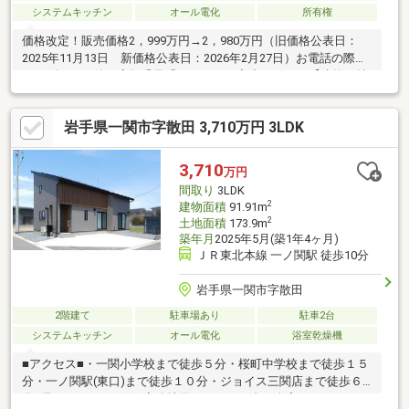
システムキッチン
オール電化
所有権
価格改定！販売価格2，999万円→2，980万円（旧価格公表日：
2025年11月13日 新価格公表日：2026年2月27日）お電話の際は
ガイダンスの後に店舗番号「1024」をご入力下さい。【建物の特
長】・LDK16.25帖の４LDK・各居室に収納、WIC、階段下収納な
ど収納豊富・太陽光パネル(4.1kw)【周辺環境】・スーパー ビッグ
岩手県一関市字散田 3,710万円 3LDK
ハウスししおり店 徒歩3分・ドラッグストア 薬王堂気仙沼鹿折店
徒歩3分・鹿折小学校 徒歩9分【お電話が苦手な方でも、安心なネ
ット予約可能！】「プロ目線で見る、ハウスメーカーの建売」を
3,710
万円
現地で体感しませんか。
間取り
3LDK
2
建物面積
91.91m
2
土地面積
173.9m
築年月
2025年5月(築1年4ヶ月)
ＪＲ東北本線 一ノ関駅 徒歩10分
岩手県一関市字散田
2階建て
駐車場あり
駐車2台
システムキッチン
オール電化
浴室乾燥機
■アクセス■・一関小学校まで徒歩５分・桜町中学校まで徒歩１５
分・一ノ関駅(東口)まで徒歩１０分・ジョイス三関店まで徒歩６
分■見どころ■・網戸、寒冷地用エアコン２台、全室カーテンレー