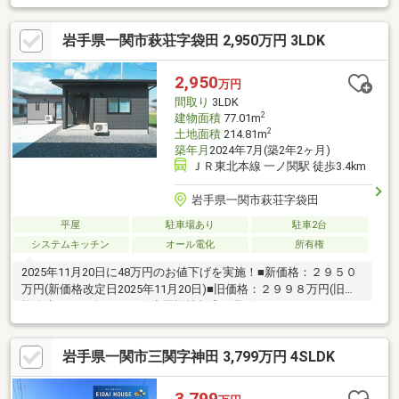
ル・生地、全室照明器具フルセットでこの価格！・南向きの明る
いＬＤＫは広々１６．５帖！・料理や配膳がスムーズな横並びキ
岩手県一関市萩荘字袋田 2,950万円 3LDK
ッチンで、家事時間を短縮！・２帖のファミクロで衣類も荷物も
まとめて収納可能！・洗面所からファミクロ、脱衣所への身支度
も洗濯もラクな一直線動線！・光がたっぷり注ぐ吹き抜け空間
2,950
万円
で、開放感あふれるリビング！・家族の距離がちょうどいい１．
間取り
3LDK
５階設計！・太陽光発電搭載＆エコキュート完備
2
建物面積
77.01m
2
土地面積
214.81m
築年月
2024年7月(築2年2ヶ月)
ＪＲ東北本線 一ノ関駅 徒歩3.4km
岩手県一関市萩荘字袋田
平屋
駐車場あり
駐車2台
システムキッチン
オール電化
所有権
2025年11月20日に48万円のお値下げを実施！■新価格：２９５０
万円(新価格改定日2025年11月20日)■旧価格：２９９８万円(旧価
格公表日2025年1月16日)◇周辺情報◎４号線までのアクセス５０
０ｍ◎最寄りのスーパーまで徒歩９分！◎萩荘小学校まで１．９
ｋｍ◎萩荘中学校まで２．０ｋｍ◇見どころポイント・３ＬＤＫ
岩手県一関市三関字神田 3,799万円 4SLDK
のリビング中心プラン・脱衣所に昇降式のランドリーセットあ
り・太陽光付き・オール電化住宅・パントリー・ランドリー・洗
面所など各所に収納付き
3,799