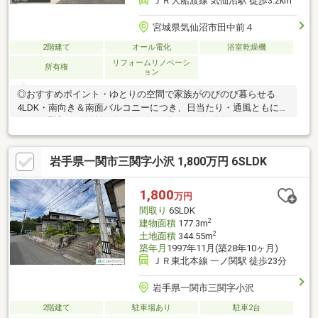
ＪＲ大船渡線 気仙沼駅 徒歩3.2km
宮城県気仙沼市田中前４
2階建て
オール電化
浴室乾燥機
リフォームリノベーシ
所有権
ョン
◎おすすめポイント・ゆとりの空間で家族がのびのび暮らせる
4LDK・南向き＆南面バルコニーにつき、日当たり・通風ともに良
好な住環境！・敷地面積は約80坪！南西側は幅員約12.4ｍのゆと
りある道路に面し駐車もスムーズ◎・令和5年2月内装リフォーム
済みのため新生活を気持ちよくスタートできます！◎ライフイン
岩手県一関市三関字小沢 1,800万円 6SLDK
フォメーション・ファミリーマート気仙沼田中前三丁目店 徒歩2
分 約140ｍ・セブンイレブン気仙沼上田中１丁目店 徒歩5分
約350ｍ・町の八百屋ヤオシゲ商店 徒歩4分 約300ｍ・ツルハ
1,800
万円
ドラッグ 気仙沼上田中店 徒歩3分 約160ｍ・気仙沼市立病院
間取り
6SLDK
徒歩12分 約1000ｍ
2
建物面積
177.3m
2
土地面積
344.55m
築年月
1997年11月(築28年10ヶ月)
ＪＲ東北本線 一ノ関駅 徒歩23分
岩手県一関市三関字小沢
2階建て
駐車場あり
駐車2台