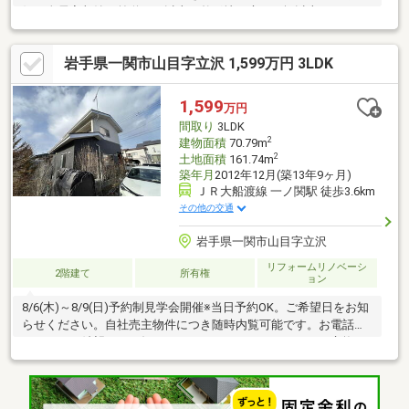
好、全居室収納、前道６ｍ以上、整形地、庭１０坪以上、シャワ
ー付洗面化粧台、対面式キッチン、バリアフリー、トイレ２ヶ
所、浴室１坪以上、南面バルコニー、ＴＶモニタ付インターホ
岩手県一関市山目字立沢 1,599万円 3LDK
ン、前面棟無、通風良好、全居室フローリング、ウッドデッキ、
パントリー（食器・食品の収納庫）、ウォークインクローゼッ
ト、全居室６畳以上、ＩＨクッキングヒーター、シューズインク
1,599
万円
ローク、オール電化
間取り
3LDK
2
建物面積
70.79m
2
土地面積
161.74m
築年月
2012年12月(築13年9ヶ月)
ＪＲ大船渡線 一ノ関駅 徒歩3.6km
その他の交通
岩手県一関市山目字立沢
リフォームリノベーシ
2階建て
所有権
ョン
8/6(木)～8/9(日)予約制見学会開催※当日予約OK。ご希望日をお知
らせください。自社売主物件につき随時内覧可能です。お電話か
メールでご希望日をお知らせください。システムキッチン交換、
ユニットバス交換、トイレ交換、洗面化粧台交換