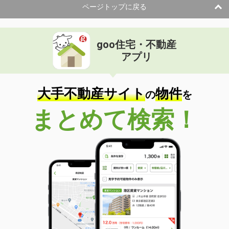
ページトップに戻る
goo住宅・不動産
アプリ
大手不動産サイト
物件
の
を
まとめて検索！