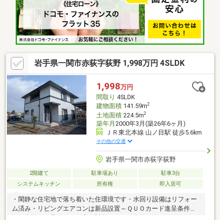
岩手県一関市赤荻字荻野 1,998万円 4SLDK
1,998
万円
間取り
4SLDK
2
建物面積
141.59m
2
土地面積
224.5m
築年月
2000年3月(築26年6ヶ月)
ＪＲ東北本線 山ノ目駅 徒歩5.6km
その他の交通
岩手県一関市赤荻字荻野
2階建て
駐車場あり
駐車3台
システムキッチン
所有権
即入居可
・閑静な住宅地で落ち着いた住環境です・水回り設備はリフォー
ム済み・リビングエアコンは新品設置～ＱＵＯカード進呈条件
～・事前にご予約された方が対象です・ご内覧の際に２０００円