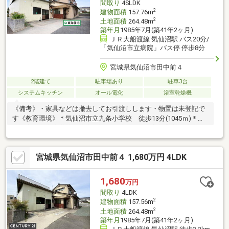
間取り
4SLDK
2
建物面積
157.76m
2
土地面積
264.48m
築年月
1985年7月(築41年2ヶ月)
ＪＲ大船渡線 気仙沼駅 バス20分/
「気仙沼市立病院」バス停 停歩8分
宮城県気仙沼市田中前４
2階建て
駐車場あり
駐車3台
システムキッチン
オール電化
浴室乾燥機
《備考》・家具などは撤去してお引渡しします・物置は未登記で
す《教育環境》＊気仙沼市立九条小学校 徒歩13分(1045ｍ)＊気
仙沼市立条南中学校 徒歩5分(356ｍ)＊かやの実保育所 徒歩12
分(955ｍ)《生活環境》＊ファミリーマート気仙沼田中前三丁目
店 徒歩2分(139ｍ)＊薬王堂 気仙沼田中前店 徒歩3分(239ｍ)＊
宮城県気仙沼市田中前４ 1,680万円 4LDK
サトー商会ツルハドラッグ気仙沼上田中店 徒歩5分(345ｍ)＊気
仙沼市立病院 徒歩12分(959ｍ)
1,680
万円
間取り
4LDK
2
建物面積
157.56m
2
土地面積
264.48m
築年月
1985年7月(築41年2ヶ月)