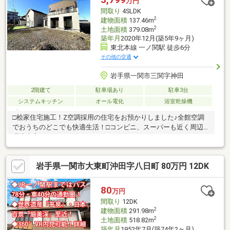
万円
間取り
4SLDK
2
建物面積
137.46m
2
土地面積
379.08m
築年月
2020年12月(築5年9ヶ月)
東北本線 一ノ関駅 徒歩6分
その他の交通
岩手県一関市三関字神田
2階建て
駐車場あり
駐車3台
システムキッチン
オール電化
浴室乾燥機
□桧家住宅施工！Z空調採用の住宅をお預かりしました♪全館空調
でおうちのどこでも快適生活！□コンビニ、スーパーも近く周辺
環境充実！
岩手県一関市大東町沖田字八日町 80万円 12DK
80
万円
間取り
12DK
2
建物面積
291.98m
2
土地面積
518.82m
築年月
1952年7月(築74年2ヶ月)