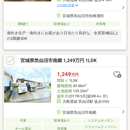
その他の交通
宮城県気仙沼市松崎浦田
2階建て
駐車場あり
所有権
南向き住戸・南向きにお庭があり日当たり良好な、全居室6帖以上
の2階建5DK
宮城県気仙沼市南郷 1,249万円 1LDK
1,249
万円
間取り
1LDK
2
建物面積
43.06m
2
土地面積
139.35m
築年月
2017年5月(築9年4ヶ月)
大船渡線 気仙沼駅 徒歩35分
宮城県気仙沼市南郷
平屋
駐車場あり
システムキッチン
リフォームリノベーシ
オール電化
所有権