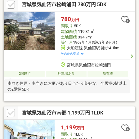
宮城県気仙沼市松崎浦田 780万円 5DK
780
万円
間取り
5DK
2
建物面積
119.81m
2
土地面積
334.7m
築年月
1963年1月(築63年8ヶ月)
大船渡線 気仙沼駅 徒歩4.1km
その他の交通
宮城県気仙沼市松崎浦田
2階建て
駐車場あり
所有権
南向き住戸・南向きにお庭があり日当たり良好な、全居室6帖以上
の2階建5DK
宮城県気仙沼市南郷 1,199万円 1LDK
1,199
万円
間取り
1LDK
2