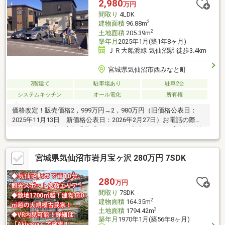
2,980
万円
間取り
4LDK
2
建物面積
96.88m
2
土地面積
205.39m
築年月
2025年1月(築1年8ヶ月)
ＪＲ大船渡線 気仙沼駅 徒歩3.4km
宮城県気仙沼市西みなと町
2階建て
駐車場あり
駐車2台
システムキッチン
オール電化
所有権
価格改定！販売価格2，999万円→2，980万円（旧価格公表日：
2025年11月13日 新価格公表日：2026年2月27日）お電話の際は
ガイダンスの後に店舗番号「1024」をご入力下さい。【建物の特
長】・LDK16.25帖の４LDK・各居室に収納、WIC、階段下収納な
ど収納豊富・太陽光パネル(4.1kw)【周辺環境】・スーパー ビッグ
宮城県気仙沼市岩月宝ヶ沢 280万円 7SDK
ハウスししおり店 徒歩3分・ドラッグストア 薬王堂気仙沼鹿折店
徒歩3分・鹿折小学校 徒歩9分【お電話が苦手な方でも、安心なネ
ット予約可能！】「プロ目線で見る、ハウスメーカーの建売」を
280
万円
現地で体感しませんか。
間取り
7SDK
2
建物面積
164.35m
2
土地面積
1794.42m
築年月
1970年1月(築56年8ヶ月)