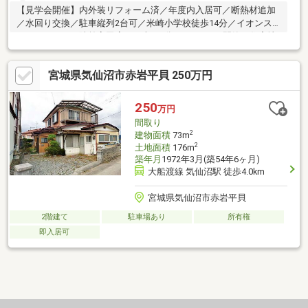
【見学会開催】内外装リフォーム済／年度内入居可／断熱材追加
／水回り交換／駐車縦列2台可／米崎小学校徒歩14分／イオンス
ーパーセンター陸前高田店まで車で2分（1ｋｍ）／閑静な住宅地
／周辺交通量少なめ
宮城県気仙沼市赤岩平貝 250万円
250
万円
間取り
2
建物面積
73m
2
土地面積
176m
築年月
1972年3月(築54年6ヶ月)
大船渡線 気仙沼駅 徒歩4.0km
宮城県気仙沼市赤岩平貝
2階建て
駐車場あり
所有権
即入居可