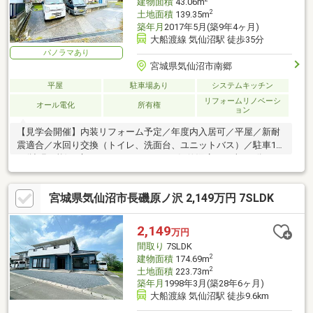
建物面積
43.06m
2
土地面積
139.35m
築年月
2017年5月(築9年4ヶ月)
大船渡線 気仙沼駅 徒歩35分
パノラマあり
宮城県気仙沼市南郷
平屋
駐車場あり
システムキッチン
リフォームリノベーシ
オール電化
所有権
ョン
【見学会開催】内装リフォーム予定／年度内入居可／平屋／新耐
震適合／水回り交換（トイレ、洗面台、ユニットバス）／駐車1台
可(拡張可能)／庭スペースあり／イオン気仙沼店まで車で2分（1
ｋｍ）／南向きで
宮城県気仙沼市長磯原ノ沢 2,149万円 7SLDK
2,149
万円
間取り
7SLDK
2
建物面積
174.69m
2
土地面積
223.73m
築年月
1998年3月(築28年6ヶ月)
大船渡線 気仙沼駅 徒歩9.6km