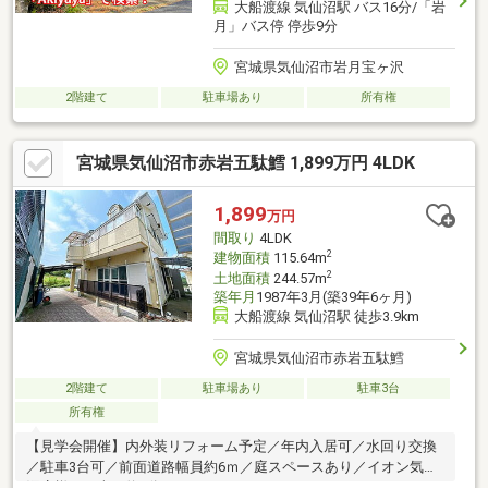
大船渡線 気仙沼駅 バス16分/「岩
月」バス停 停歩9分
宮城県気仙沼市岩月宝ヶ沢
2階建て
駐車場あり
所有権
宮城県気仙沼市赤岩五駄鱈 1,899万円 4LDK
1,899
万円
間取り
4LDK
2
建物面積
115.64m
2
土地面積
244.57m
築年月
1987年3月(築39年6ヶ月)
大船渡線 気仙沼駅 徒歩3.9km
宮城県気仙沼市赤岩五駄鱈
2階建て
駐車場あり
駐車3台
所有権
【見学会開催】内外装リフォーム予定／年内入居可／水回り交換
／駐車3台可／前面道路幅員約6ｍ／庭スペースあり／イオン気仙
沼店様まで車で約3分（1.3km）／