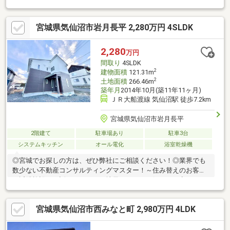
同じ目線でご相談に乗ります！●性能評価物件●制振装置搭載住宅
●フラット３５S利用可（金利Aプラン）分譲数日本１の飯田グル
宮城県気仙沼市岩月長平 2,280万円 4SLDK
ープ施工の確かな品質の住宅です
2,280
万円
間取り
4SLDK
2
建物面積
121.31m
2
土地面積
266.46m
築年月
2014年10月(築11年11ヶ月)
ＪＲ大船渡線 気仙沼駅 徒歩7.2km
宮城県気仙沼市岩月長平
2階建て
駐車場あり
駐車3台
システムキッチン
オール電化
浴室乾燥機
◎宮城でお探しの方は、ぜひ弊社にご相談ください！◎業界でも
数少ない不動産コンサルティングマスター！～住み替えのお客様
～近隣施設のお話はもちろん、地元ならではの気になる点など、
同じ目線でご相談に乗ります！
宮城県気仙沼市西みなと町 2,980万円 4LDK