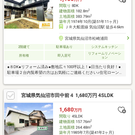
ドラッグ 気仙沼上田中店 徒歩3分 約160ｍ・気仙沼市立病院
間取り
8DK
徒歩12分 約1000ｍ
2
建物面積
182.8m
2
土地面積
383.79m
築年月
1974年10月(築51年11ヶ月)
ＪＲ大船渡線 気仙沼駅 徒歩4.6km
宮城県気仙沼市松崎浦田
2階建て
駐車場あり
システムキッチン
リフォームリノベーシ
所有権
即入居可
ョン
●８DK●リフォーム済み●敷地広々100坪以上！●日当たり良好！●
駐車場２台内覧希望の方はお気軽にご連絡ください♪住宅ローンの
ご相談も無料にて承ります。
宮城県気仙沼市田中前４ 1,680万円 4SLDK
1,680
万円
間取り
4SLDK
2
建物面積
157.76m
2
土地面積
264.48m
築年月
1985年7月(築41年2ヶ月)