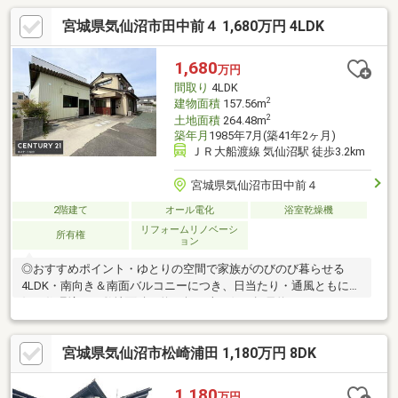
宮城県気仙沼市田中前４ 1,680万円 4LDK
1,680
万円
間取り
4LDK
2
建物面積
157.56m
2
土地面積
264.48m
築年月
1985年7月(築41年2ヶ月)
ＪＲ大船渡線 気仙沼駅 徒歩3.2km
宮城県気仙沼市田中前４
2階建て
オール電化
浴室乾燥機
リフォームリノベーシ
所有権
ョン
◎おすすめポイント・ゆとりの空間で家族がのびのび暮らせる
4LDK・南向き＆南面バルコニーにつき、日当たり・通風ともに良
好な住環境！・敷地面積は約80坪！南西側は幅員約12.4ｍのゆと
りある道路に面し駐車もスムーズ◎・令和5年2月内装リフォーム
済みのため新生活を気持ちよくスタートできます！◎ライフイン
宮城県気仙沼市松崎浦田 1,180万円 8DK
フォメーション・ファミリーマート気仙沼田中前三丁目店 徒歩2
分 約140ｍ・セブンイレブン気仙沼上田中１丁目店 徒歩5分
約350ｍ・町の八百屋ヤオシゲ商店 徒歩4分 約300ｍ・ツルハ
1,180
万円