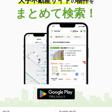
大手不動産サイト
物件
の
を
まとめて検索！