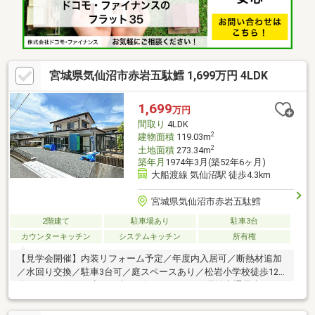
宮城県気仙沼市赤岩五駄鱈 1,699万円 4LDK
1,699
万円
間取り
4LDK
2
建物面積
119.03m
2
土地面積
273.34m
築年月
1974年3月(築52年6ヶ月)
大船渡線 気仙沼駅 徒歩4.3km
宮城県気仙沼市赤岩五駄鱈
2階建て
駐車場あり
駐車3台
カウンターキッチン
システムキッチン
所有権
【見学会開催】内装リフォーム予定／年度内入居可／断熱材追加
／水回り交換／駐車3台可／庭スペースあり／松岩小学校徒歩12
分／イオン気仙沼店まで車で4分（1700ｍ）／周辺交通量少なめ
／浄化槽新設