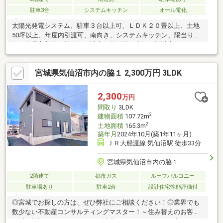
駐車3台
システムキッチン
オール電化
太陽光発電システム、駐車３台以上可、ＬＤＫ２０畳以上、土地
50坪以上、年度内引渡可、南向き、システムキッチン、陽当り良
好、全居室収納、前道６ｍ以上、整形地、庭１０坪以上、シャワ
ー付洗面化粧台、対面式キッチン、バリアフリー、トイレ２ヶ
所、浴室１坪以上、南面バルコニー、ＴＶモニタ付インターホ
宮城県気仙沼市内の脇１ 2,300万円 3LDK
ン、前面棟無、通風良好、全居室フローリング、ウッドデッキ、
パントリー（食器・食品の収納庫）、ウォークインクローゼッ
ト、全居室６畳以上、ＩＨクッキングヒーター、シューズインク
2,300
万円
ローク、オール電化
間取り
3LDK
2
建物面積
107.72m
2
土地面積
165.3m
築年月
2024年10月(築1年11ヶ月)
ＪＲ大船渡線 気仙沼駅 徒歩33分
宮城県気仙沼市内の脇１
2階建て
都市ガス
ルーフバルコニー
駐車場あり
駐車2台
設計住宅性能評価付
◎宮城でお探しの方は、ぜひ弊社にご相談ください！◎業界でも
数少ない不動産コンサルティングマスター！～住み替えのお客様
～近隣施設のお話はもちろん、地元ならではの気になる点など、