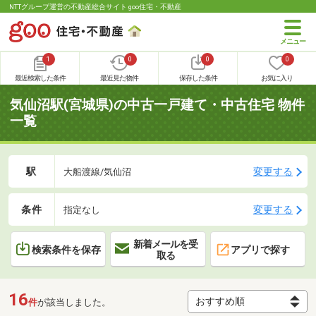
NTTグループ運営の不動産総合サイト goo住宅・不動産
1
0
0
0
最近検索した条件
最近見た物件
保存した条件
お気に入り
気仙沼駅(宮城県)の中古一戸建て・中古住宅 物件
一覧
駅
変更する
大船渡線/気仙沼
条件
変更する
指定なし
新着メールを受
検索条件を保存
アプリで探す
取る
16
件
が該当しました。