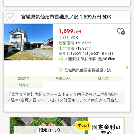
宮城県気仙沼市長磯原ノ沢 1,699万円 6DK
1,699
万円
間取り
6DK
2
建物面積
158.61m
2
土地面積
719.98m
築年月
1966年1月(築60年8ヶ月)
大船渡線 気仙沼駅 徒歩8.6km
宮城県気仙沼市長磯原ノ沢
2階建て
駐車場あり
駐車3台
所有権
【見学会開催】内装リフォーム予定／年内入居可／二世帯検討可
／駐車6台可／庭スペースあり／対面キッチン／南向きで日当たり
良好／水回り交換／