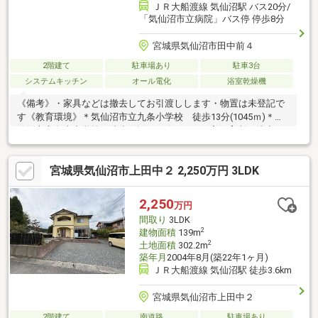
ＪＲ大船渡線 気仙沼駅 バス20分/
「気仙沼市立病院」バス停 停歩8分
宮城県気仙沼市田中前４
2階建て
駐車場あり
駐車3台
システムキッチン
オール電化
浴室乾燥機
《備考》・家具などは撤去してお引渡しします・物置は未登記で
す《教育環境》＊気仙沼市立九条小学校 徒歩13分(1045ｍ)＊気
仙沼市立条南中学校 徒歩5分(356ｍ)＊かやの実保育所 徒歩12
分(955ｍ)《生活環境》＊ファミリーマート気仙沼田中前三丁目
店 徒歩2分(139ｍ)＊薬王堂 気仙沼田中前店 徒歩3分(239ｍ)＊
宮城県気仙沼市上田中２ 2,250万円 3LDK
サトー商会ツルハドラッグ気仙沼上田中店 徒歩5分(345ｍ)＊気
仙沼市立病院 徒歩12分(959ｍ)
2,250
万円
間取り
3LDK
2
建物面積
139m
2
土地面積
302.2m
築年月
2004年8月(築22年1ヶ月)
ＪＲ大船渡線 気仙沼駅 徒歩3.6km
宮城県気仙沼市上田中２
2階建て
南道路
駐車場あり