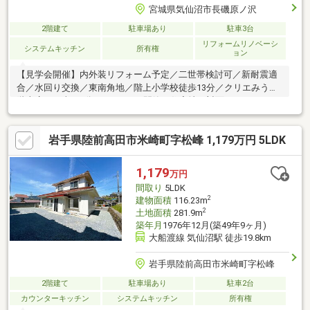
宮城県気仙沼市長磯原ノ沢
2階建て
駐車場あり
駐車3台
リフォームリノベーシ
システムキッチン
所有権
ョン
【見学会開催】内外装リフォーム予定／二世帯検討可／新耐震適
合／水回り交換／東南角地／階上小学校徒歩13分／クリエみうら
階上店まで車で2分（1ｋｍ）／閑静な住宅地／対面キッチン／
岩手県陸前高田市米崎町字松峰 1,179万円 5LDK
1,179
万円
間取り
5LDK
2
建物面積
116.23m
2
土地面積
281.9m
築年月
1976年12月(築49年9ヶ月)
大船渡線 気仙沼駅 徒歩19.8km
岩手県陸前高田市米崎町字松峰
2階建て
駐車場あり
駐車2台
カウンターキッチン
システムキッチン
所有権