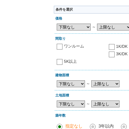
条件を選択
価格
～
間取り
ワンルーム
1K/DK
3K/DK
5K以上
建物面積
～
土地面積
～
築年数
指定なし
3年以内