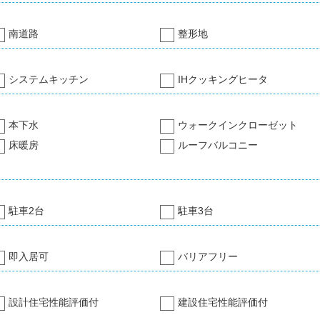
南道路
整形地
システムキッチン
IHクッキングヒータ
本下水
ウォークインクローゼット
床暖房
ルーフバルコニー
駐車2台
駐車3台
即入居可
バリアフリー
設計住宅性能評価付
建設住宅性能評価付