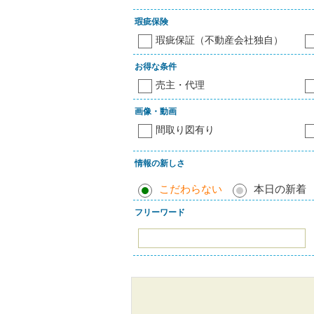
瑕疵保険
瑕疵保証（不動産会社独自）
お得な条件
売主・代理
画像・動画
間取り図有り
情報の新しさ
こだわらない
本日の新着
フリーワード