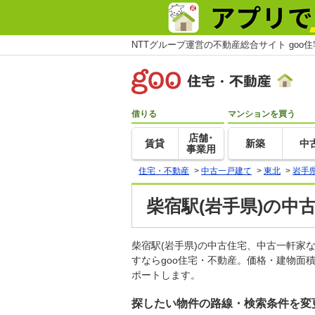
NTTグループ運営の不動産総合サイト goo
借りる
マンションを買う
店舗･
賃貸
新築
中
事業用
住宅・不動産
>
中古一戸建て
>
東北
>
岩手
柴宿駅(岩手県)の中
柴宿駅(岩手県)の中古住宅、中古一軒
すならgoo住宅・不動産。価格・建物面
ポートします。
探したい物件の路線・検索条件を変