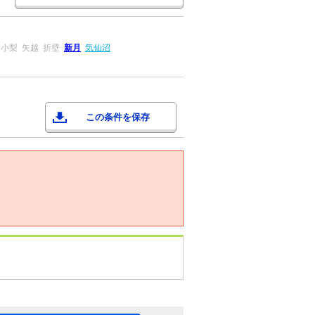
小梨
矢越
折壁
新月
気仙沼
この条件を保存