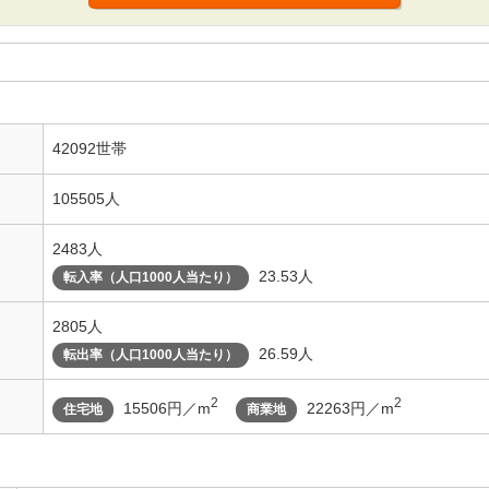
42092世帯
105505人
2483人
23.53人
転入率（人口1000人当たり）
2805人
26.59人
転出率（人口1000人当たり）
2
2
15506円／m
22263円／m
住宅地
商業地