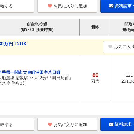
お気に入りに追加
資料請求
所在地/交通
間取
価格
（駅/バス 所要時間）
建物面
万円 12DK
お気に入
岩手県一関市大東町沖田字八日町
80
12D
大船渡線 摺沢駅 バス13分/「興田局前」
万円
291.9
バス停 停歩8分
お気に入りに追加
資料請求