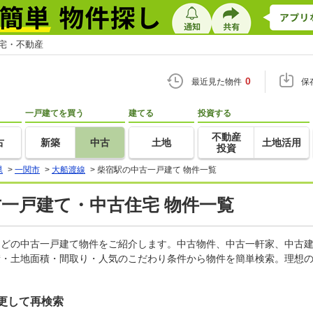
住宅・不動産
0
最近見た物件
保
一戸建てを買う
建てる
投資する
不動産
古
新築
中古
土地
土地活用
投資
県
>
一関市
>
大船渡線
>
柴宿駅の中古一戸建て 物件一覧
古一戸建て・中古住宅 物件一覧
家などの中古一戸建て物件をご紹介します。中古物件、中古一軒家、中古
積・土地面積・間取り・人気のこだわり条件から物件を簡単検索。理想の
更して再検索