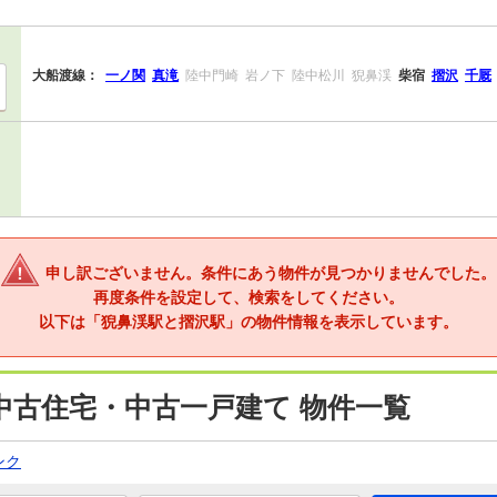
大船渡線：
一ノ関
真滝
陸中門崎
岩ノ下
陸中松川
猊鼻渓
柴宿
摺沢
千厩
申し訳ございません。条件にあう物件が見つかりませんでした。
再度条件を設定して、検索をしてください。
以下は「猊鼻渓駅と摺沢駅」の物件情報を表示しています。
中古住宅・中古一戸建て 物件一覧
ンク