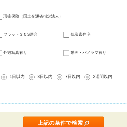
瑕疵保険（国土交通省指定法人）
フラット３５S適合
低炭素住宅
外観写真有り
動画・パノラマ有り
1日以内
3日以内
7日以内
2週間以内