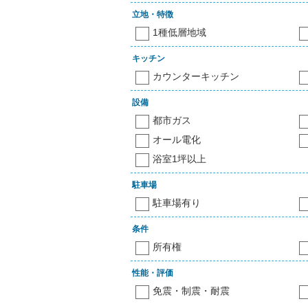
立地・特徴
1種低層地域
キッチン
カウンターキッチン
設備
都市ガス
オール電化
浴室1坪以上
駐車場
駐車場有り
条件
所有権
性能・評価
免震・制震・耐震