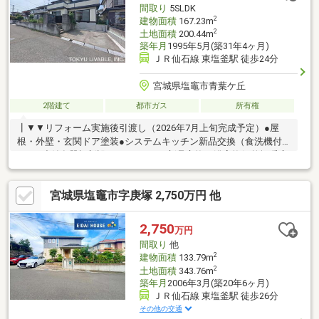
間取り
5SLDK
2
建物面積
167.23m
2
土地面積
200.44m
築年月
1995年5月(築31年4ヶ月)
ＪＲ仙石線 東塩釜駅 徒歩24分
宮城県塩竈市青葉ケ丘
2階建て
都市ガス
所有権
┃▼▼リフォーム実施後引渡し（2026年7月上旬完成予定）●屋
根・外壁・玄関ドア塗装●システムキッチン新品交換（食洗機付
き）●造付食器棚新設●ユニットバス新品交換（浴室換気乾燥暖房
機付）●洗面化粧台新品交換●トイレ１階・２階新品交換●ガス給
湯器新品交換●フローリング上張り●クロス張替え●洗面所とトイ
宮城県塩竈市字庚塚 2,750万円 他
レのＣＦ張替え●和室畳表替え●襖・障子張替え●モニター付イン
ターホン新設●全室ＬＥＤ照明器具新設●玄関カギ交換┃▼分譲・
施工・構造・平成7年5月築の注文住宅です。┃▼現地状況・セカ
2,750
万円
ンドカーや来客用にうれしい並列2台分のカースペース有り。
間取り
他
2
建物面積
133.79m
2
土地面積
343.76m
築年月
2006年3月(築20年6ヶ月)
ＪＲ仙石線 東塩釜駅 徒歩26分
その他の交通