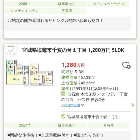
2階建て
駐車場あり
カウンターキッチン
システムキッチン
所有権
27帖超の開放感溢れるリビング♪吹抜やお庭も魅力！
宮城県塩竈市千賀の台１丁目 1,280万円 5LDK
1,280
万円
間取り
5LDK
2
建物面積
157.33m
2
土地面積
246.25m
築年月
1991年3月(築35年6ヶ月)
仙石線 本塩釜駅 バス17分/「千賀
の台西」バス停 停歩2分
その他の交通
宮城県塩竈市千賀の台１丁目
2階建て
駐車場あり
所有権
■閑静な住宅街！■全居室収納付き！■陽当たり良好！