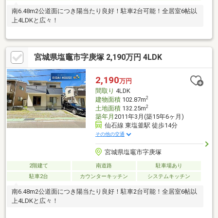
南6.48m2公道面につき陽当たり良好！駐車2台可能！全居室6帖以
上4LDKと広々！
宮城県塩竈市字庚塚 2,190万円 4LDK
2,190
万円
間取り
4LDK
2
建物面積
102.87m
2
土地面積
132.25m
築年月
2011年3月(築15年6ヶ月)
仙石線 東塩釜駅 徒歩14分
その他の交通
宮城県塩竈市字庚塚
2階建て
南道路
駐車場あり
駐車2台
カウンターキッチン
システムキッチン
南6.48m2公道面につき陽当たり良好！駐車2台可能！全居室6帖以
上4LDKと広々！