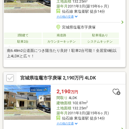
2
土地面積
132.25m
築年月
2011年3月(築15年6ヶ月)
仙石線 東塩釜駅 徒歩14分
その他の交通
宮城県塩竈市字庚塚
2階建て
南道路
駐車場あり
駐車2台
カウンターキッチン
システムキッチン
南6.48m2公道面につき陽当たり良好！駐車2台可能！全居室6帖以
上4LDKと広々！
宮城県塩竈市字庚塚 2,190万円 4LDK
2,190
万円
間取り
4LDK
2
建物面積
102.87m
2
土地面積
132.25m
築年月
2011年3月(築15年6ヶ月)
仙石線 東塩釜駅 徒歩14分
その他の交通