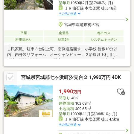
築年月
1950年2月(築76年7ヶ月)
ＪＲ仙石線 本塩釜駅 徒歩18分
その他の交通
宮城県塩竈市梅の宮
平屋
南道路
都市ガス
駐車場あり
駐車3台
システムキッチン
古民家風、駐車３台以上可、南側道路面す、小学校 徒歩10分以
内、内外装リフォーム、オーシャンビュー、２沿線以上利用可、
土地50坪以上、海まで2km以内、システムキッチン、陽当り良
好、全居室収納、閑静な住宅地、総合病院 徒歩10分以内、角地、
和室、整形地、庭、シャワー付洗面化粧台、浴室１坪以上、東南
宮城県宮城郡七ヶ浜町汐見台２ 1,990万円 4DK
向き、フローリング張替、温水洗浄便座、浴室に窓、節水型トイ
レ、通風良好、シューズインクローク、高台に立地
1,990
万円
間取り
4DK
2
建物面積
102.68m
2
土地面積
409.65m
築年月
1989年11月(築36年10ヶ月)
ＪＲ仙石線 本塩釜駅 徒歩4.5km
その他の交通