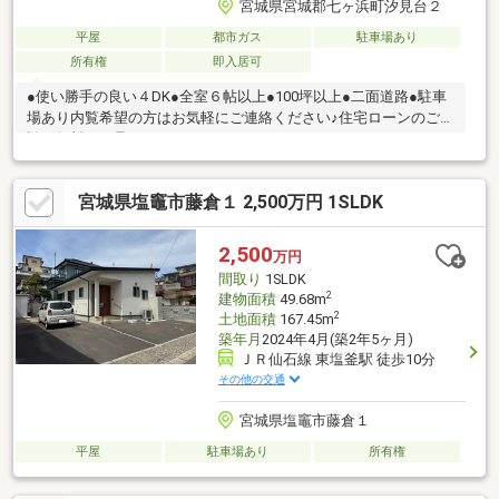
宮城県宮城郡七ヶ浜町汐見台２
平屋
都市ガス
駐車場あり
所有権
即入居可
●使い勝手の良い４DK●全室６帖以上●100坪以上●二面道路●駐車
場あり内覧希望の方はお気軽にご連絡ください♪住宅ローンのご相
談も無料にて承ります。
宮城県塩竈市藤倉１ 2,500万円 1SLDK
2,500
万円
間取り
1SLDK
2
建物面積
49.68m
2
土地面積
167.45m
築年月
2024年4月(築2年5ヶ月)
ＪＲ仙石線 東塩釜駅 徒歩10分
その他の交通
宮城県塩竈市藤倉１
平屋
駐車場あり
所有権