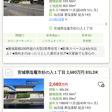
2
建物面積
355.56m
2
土地面積
803.99m
築年月
1980年11月(築45年10ヶ月)
仙石線 東塩釜駅 徒歩14分
その他の交通
宮城県塩竈市杉の入１丁目
2階建て
駐車場あり
駐車3台
カウンターキッチン
システムキッチン
所有権
■敷地面積200坪超の大型2世帯住宅！■駐車スペースは4台分以
上！■南向きのゆったりとした庭付き住戸■大家族でも安心の
8LDDKKSの間取り
宮城県塩竈市杉の入１丁目 2,680万円 8SLDK
2,680
万円
間取り
8SLDK
2
建物面積
355.56m
2
土地面積
803.99m
築年月
1980年11月(築45年10ヶ月)
仙石線 東塩釜駅 徒歩14分