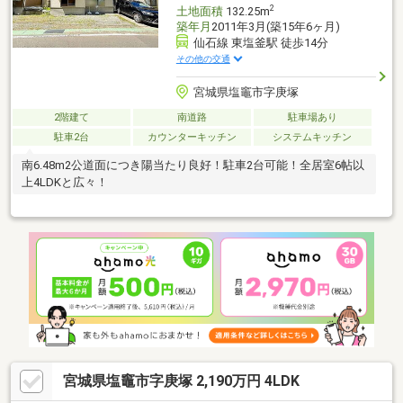
2
土地面積
132.25m
築年月
2011年3月(築15年6ヶ月)
仙石線 東塩釜駅 徒歩14分
その他の交通
宮城県塩竈市字庚塚
2階建て
南道路
駐車場あり
駐車2台
カウンターキッチン
システムキッチン
南6.48m2公道面につき陽当たり良好！駐車2台可能！全居室6帖以
上4LDKと広々！
宮城県塩竈市字庚塚 2,190万円 4LDK