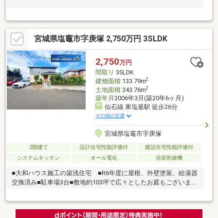
宮城県塩竈市字庚塚 2,750万円 3SLDK
2,750
万円
間取り
3SLDK
2
建物面積
133.79m
2
土地面積
343.76m
築年月
2006年3月(築20年6ヶ月)
仙石線 東塩釜駅 徒歩26分
その他の交通
宮城県塩竈市字庚塚
2階建て
設計住宅性能評価付
建設住宅性能評価付
システムキッチン
オール電化
浴室乾燥機
■大和ハウス施工の築浅住宅 ■R6年度に屋根、外壁塗装、給湯器
交換済み■駐車場3台■敷地約103坪で広々としたお庭もございま
す！