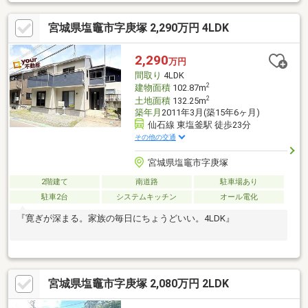
宮城県塩竈市字庚塚 2,290万円 4LDK
2,290
万円
間取り
4LDK
2
建物面積
102.87m
2
土地面積
132.25m
築年月
2011年3月(築15年6ヶ月)
仙石線 東塩釜駅 徒歩23分
その他の交通
宮城県塩竈市字庚塚
2階建て
南道路
駐車場あり
駐車2台
システムキッチン
オール電化
『寛ぎが深まる。家族の毎日にちょうどいい。4LDK』
宮城県塩竈市字庚塚 2,080万円 2LDK