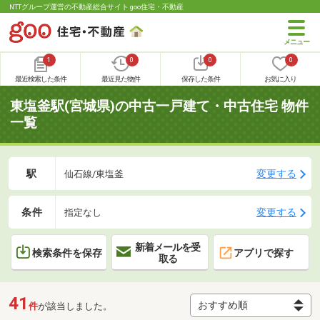
NTTグループ運営の不動産総合サイト goo住宅・不動産
1
0
0
0
最近検索した条件
最近見た物件
保存した条件
お気に入り
東塩釜駅(宮城県)の中古一戸建て・中古住宅 物件
一覧
駅
変更する
仙石線/東塩釜
条件
変更する
指定なし
新着メールを受
検索条件を保存
アプリで探す
取る
41
件
が該当しました。