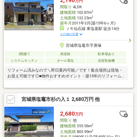
2,190
万円
間取り
4LDK
2
建物面積
102.87m
2
土地面積
132.25m
築年月
2011年3月(築15年6ヶ月)
ＪＲ仙石線 東塩釜駅 徒歩14分
その他の交通
宮城県塩竈市字庚塚
2階建て
南道路
駐車場あり
システムキッチン
オール電化
浴室乾燥機
リフォーム済みなので＼即日案内可能／です！集合場所は現地・
お迎え可能です◎■物件おすすめポイント・築15年のリフォーム
済み物件！・既存住宅瑕疵保険付き、シロアリ防蟻施工保障付き
の安心住宅♪・一押しのスーパー「トライアル」車5分！！・南面
道路なので日当たり良好☆■周辺環境・アクセス・杉の入小学
宮城県塩竈市杉の入１ 2,680万円 他
校 徒歩13分・第二中学校 徒歩11分・藤倉保育所 徒歩14分・
ウジエスーパ 徒歩10分・ファミリーマート 徒歩6分・ツルハ
ドラッグ 徒歩10分・トライアル 車5分
2,680
万円
間取り
他
2
建物面積
355.56m
2
土地面積
803.99m
築年月
1980年11月(築45年10ヶ月)