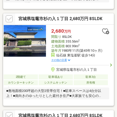
8LDDKKSの間取り
宮城県塩竈市杉の入１丁目 2,680万円 8SLDK
2,680
万円
間取り
8SLDK
2
建物面積
355.56m
2
土地面積
803.99m
築年月
1980年11月(築45年10ヶ月)
仙石線 東塩釜駅 徒歩14分
その他の交通
宮城県塩竈市杉の入１丁目
2階建て
駐車場あり
駐車3台
カウンターキッチン
システムキッチン
所有権
■敷地面積200坪超の大型2世帯住宅！■駐車スペースは4台分以
上！■南向きのゆったりとした庭付き住戸■大家族でも安心の
8LDDKKSの間取り
宮城県塩竈市杉の入１丁目 2,680万円 8SLDK