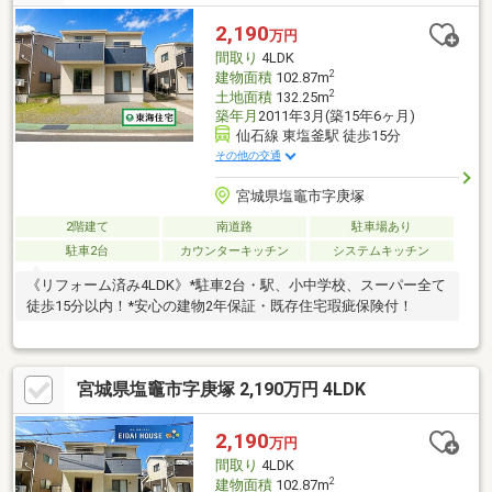
2,190
万円
間取り
4LDK
2
建物面積
102.87m
2
土地面積
132.25m
築年月
2011年3月(築15年6ヶ月)
仙石線 東塩釜駅 徒歩15分
その他の交通
宮城県塩竈市字庚塚
2階建て
南道路
駐車場あり
駐車2台
カウンターキッチン
システムキッチン
《リフォーム済み4LDK》*駐車2台・駅、小中学校、スーパー全て
徒歩15分以内！*安心の建物2年保証・既存住宅瑕疵保険付！
宮城県塩竈市字庚塚 2,190万円 4LDK
2,190
万円
間取り
4LDK
2
建物面積
102.87m