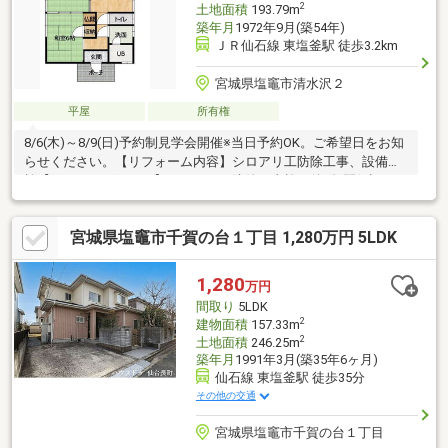
2
土地面積
193.79m
築年月
1972年9月(築54年)
ＪＲ仙石線 東塩釜駅 徒歩3.2km
宮城県塩竈市清水沢２
平屋
所有権
8/6(木)～8/9(日)予約制見学会開催※当日予約OK。ご希望日をお知
らせください。【リフォーム内容】シロアリ工防除工事、設備点
検【おすすめポイント】・シロアリ防除工事施工後5年間保証。・
お客様に合わせたローンの組み方や金融機関をご提案。住宅ロー
ンが初めての方でもお気軽にご相談ください。【周辺施設】・月
宮城県塩竈市千賀の台１丁目 1,280万円 5LDK
見が丘小学校まで約1600ｍ（徒歩約20分）・玉川中学校まで約
1200ｍ（徒歩15分）・みやぎ生協塩釜栄町店様まで約1100ｍ（徒
歩14分）・セブンイレブン塩釜泉沢店様まで約800ｍ（徒歩10
1,280
万円
分）
間取り
5LDK
2
建物面積
157.33m
2
土地面積
246.25m
築年月
1991年3月(築35年6ヶ月)
仙石線 東塩釜駅 徒歩35分
その他の交通
宮城県塩竈市千賀の台１丁目