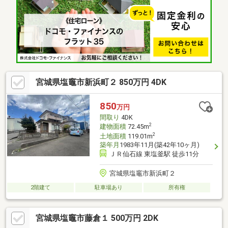
宮城県塩竈市新浜町２ 850万円 4DK
850
万円
間取り
4DK
2
建物面積
72.45m
2
土地面積
119.01m
築年月
1983年11月(築42年10ヶ月)
ＪＲ仙石線 東塩釜駅 徒歩11分
宮城県塩竈市新浜町２
2階建て
駐車場あり
所有権
宮城県塩竈市藤倉１ 500万円 2DK