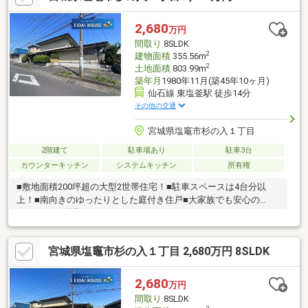
2,680
万円
間取り
8SLDK
2
建物面積
355.56m
2
土地面積
803.99m
築年月
1980年11月(築45年10ヶ月)
仙石線 東塩釜駅 徒歩14分
その他の交通
宮城県塩竈市杉の入１丁目
2階建て
駐車場あり
駐車3台
カウンターキッチン
システムキッチン
所有権
■敷地面積200坪超の大型2世帯住宅！■駐車スペースは4台分以
上！■南向きのゆったりとした庭付き住戸■大家族でも安心の
8LDDKKSの間取り
宮城県塩竈市杉の入１丁目 2,680万円 8SLDK
2,680
万円
間取り
8SLDK