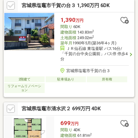
宮城県塩竈市千賀の台３ 1,390万円 6DK
1,390
万円
間取り
6DK
2
建物面積
143.83m
2
土地面積
249.02m
築年月
1990年5月(築36年4ヶ月)
ＪＲ仙石線 東塩釜駅 バス16分/
「千賀の台中央公園前」バス停 停歩4
分
宮城県塩竈市千賀の台３
2階建て
駐車場あり
所有権
リフォームリノベーシ
ョン
宮城県塩竈市清水沢２ 699万円 4DK
699
万円
間取り
4DK
2
建物面積
61.81m