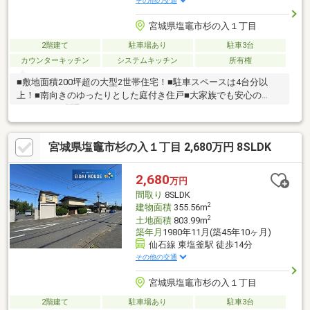
その他の交通
宮城県塩竈市杉の入１丁目
2階建て
駐車場あり
駐車3台
カウンターキッチン
システムキッチン
所有権
■敷地面積200坪超の大型2世帯住宅！■駐車スペースは4台分以
上！■南向きのゆったりとした庭付き住戸■大家族でも安心の
8LDDKKSの間取り
宮城県塩竈市杉の入１丁目 2,680万円 8SLDK
2,680
万円
間取り
8SLDK
2
建物面積
355.56m
2
土地面積
803.99m
築年月
1980年11月(築45年10ヶ月)
仙石線 東塩釜駅 徒歩14分
その他の交通
宮城県塩竈市杉の入１丁目
2階建て
駐車場あり
駐車3台