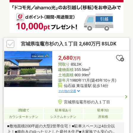
宮城県塩竈市杉の入１丁目 2,680万円 8SLDK
2,680
万円
間取り
8SLDK
2
建物面積
355.56m
2
土地面積
803.99m
築年月
1980年11月(築45年10ヶ月)
仙石線 東塩釜駅 徒歩14分
その他の交通
宮城県塩竈市杉の入１丁目
2階建て
駐車場あり
駐車3台
カウンターキッチン
システムキッチン
所有権
■敷地面積200坪超の大型2世帯住宅！■駐車スペースは4台分以
上！■南向きのゆったりとした庭付き住戸■大家族でも安心の