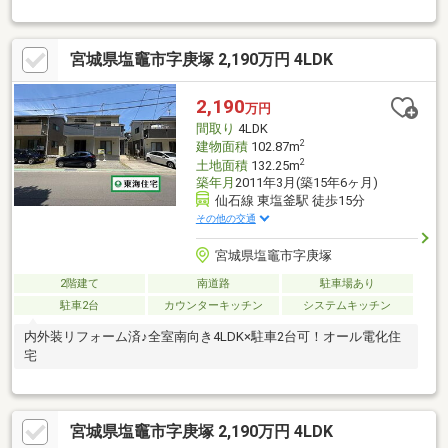
宮城県塩竈市字庚塚 2,190万円 4LDK
2,190
万円
間取り
4LDK
2
建物面積
102.87m
2
土地面積
132.25m
築年月
2011年3月(築15年6ヶ月)
仙石線 東塩釜駅 徒歩15分
その他の交通
宮城県塩竈市字庚塚
2階建て
南道路
駐車場あり
駐車2台
カウンターキッチン
システムキッチン
内外装リフォーム済♪全室南向き4LDK×駐車2台可！オール電化住
宅
宮城県塩竈市字庚塚 2,190万円 4LDK