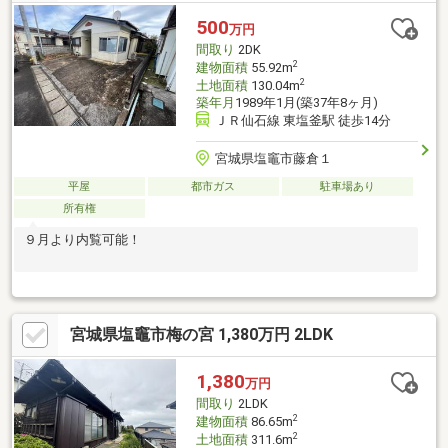
500
万円
間取り
2DK
2
建物面積
55.92m
2
土地面積
130.04m
築年月
1989年1月(築37年8ヶ月)
ＪＲ仙石線 東塩釜駅 徒歩14分
宮城県塩竈市藤倉１
平屋
都市ガス
駐車場あり
所有権
９月より内覧可能！
宮城県塩竈市梅の宮 1,380万円 2LDK
1,380
万円
間取り
2LDK
2
建物面積
86.65m
2
土地面積
311.6m