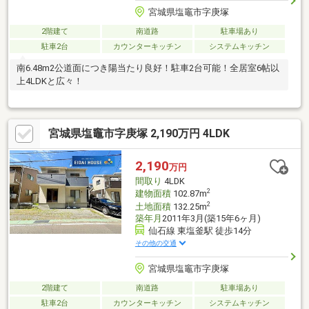
宮城県塩竈市字庚塚
2階建て
南道路
駐車場あり
駐車2台
カウンターキッチン
システムキッチン
南6.48m2公道面につき陽当たり良好！駐車2台可能！全居室6帖以
上4LDKと広々！
宮城県塩竈市字庚塚 2,190万円 4LDK
2,190
万円
間取り
4LDK
2
建物面積
102.87m
2
土地面積
132.25m
築年月
2011年3月(築15年6ヶ月)
仙石線 東塩釜駅 徒歩14分
その他の交通
宮城県塩竈市字庚塚
2階建て
南道路
駐車場あり
駐車2台
カウンターキッチン
システムキッチン