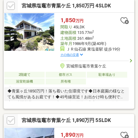
宮城県塩竈市青葉ケ丘 1,850万円 4SLDK
1,850
万円
間取り
4SLDK
2
建物面積
135.77m
2
土地面積
261.48m
築年月
1986年9月(築40年)
ＪＲ仙石線 東塩釜駅 徒歩19分
その他の交通
宮城県塩竈市青葉ケ丘
2階建て
都市ガス
駐車場あり
浴室乾燥機
所有権
◆青葉ヶ丘1850万円！落ち着いた住環境です◆日本庭園の様なと
ても風情があるお庭です！◆45号線至近！お出かけ時も便利です
◆24時間営業のトライアル車で３分お買物も安心です！お気軽に
お問い合わせください♪～周辺環境～□杉の入小学校 徒歩約17分
(約1350ｍ)□第二中学校 徒歩約15分(約1170ｍ)□ファミリーマー
宮城県塩竈市青葉ケ丘 1,890万円 5SLDK
ト 塩釜松陽台店 徒歩約10分(約730ｍ)□カワチ薬品 塩釜店 徒歩
約20分(約1590ｍ)□ヨークベニマル塩釜北浜店 徒歩約26分(約
2000ｍ)□塩釜藤倉郵便局 徒歩約14分(約1080ｍ)□東塩釜駅 徒
1,890
万円
歩約19分(約1470ｍ)