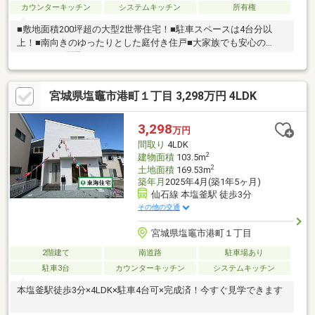
カウンターキッチン
システムキッチン
所有権
■敷地面積200坪超の大型2世帯住宅！■駐車スペースは4台分以
上！■南向きのゆったりとした庭付き住戸■大家族でも安心の
8LDDKKSの間取り
宮城県塩竈市港町１丁目 3,298万円 4LDK
3,298
万円
間取り
4LDK
2
建物面積
103.5m
2
土地面積
169.53m
築年月
2025年4月(築1年5ヶ月)
仙石線 本塩釜駅 徒歩3分
その他の交通
宮城県塩竈市港町１丁目
2階建て
南道路
駐車場あり
駐車3台
カウンターキッチン
システムキッチン
本塩釜駅徒歩3分×4LDK×駐車4台可×完成済！今すぐ見学できます