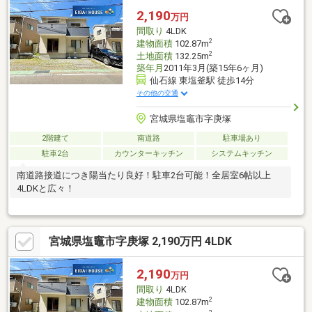
2,190
万円
間取り
4LDK
2
建物面積
102.87m
2
土地面積
132.25m
築年月
2011年3月(築15年6ヶ月)
仙石線 東塩釜駅 徒歩14分
その他の交通
宮城県塩竈市字庚塚
2階建て
南道路
駐車場あり
駐車2台
カウンターキッチン
システムキッチン
南道路接道につき陽当たり良好！駐車2台可能！全居室6帖以上
4LDKと広々！
宮城県塩竈市字庚塚 2,190万円 4LDK
2,190
万円
間取り
4LDK
2
建物面積
102.87m