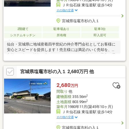
ＪＲ仙石線 東塩釜駅 徒歩14分
その他の交通
宮城県塩竈市杉の入１
2階建て
駐車場あり
駐車3台
システムキッチン
所有権
即入居可
仙台・宮城県に地域密着四半世紀の仲介専門会社としてお客様に
安心とスピードを提供します！売主様には満足のいく売却を、買
主様には全ての情報の中からライフスタイルに合致した最良の選
択をご提案させて頂きます！
宮城県塩竈市杉の入１ 2,680万円 他
2,680
万円
間取り
他
2
建物面積
355.56m
2
土地面積
803.99m
築年月
1980年11月(築45年10ヶ月)
ＪＲ仙石線 東塩釜駅 徒歩14分
その他の交通
宮城県塩竈市杉の入１