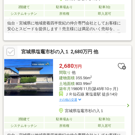
2階建て
駐車場あり
駐車3台
システムキッチン
所有権
即入居可
仙台・宮城県に地域密着四半世紀の仲介専門会社としてお客様に
安心とスピードを提供します！売主様には満足のいく売却を、買
主様には全ての情報の中からライフスタイルに合致した最良の選
択をご提案させて頂きます！
宮城県塩竈市杉の入１ 2,680万円 他
2,680
万円
間取り
他
2
建物面積
355.56m
2
土地面積
803.99m
築年月
1980年11月(築45年10ヶ月)
ＪＲ仙石線 東塩釜駅 徒歩14分
その他の交通
宮城県塩竈市杉の入１
2階建て
駐車場あり
駐車3台
システムキッチン
所有権
即入居可