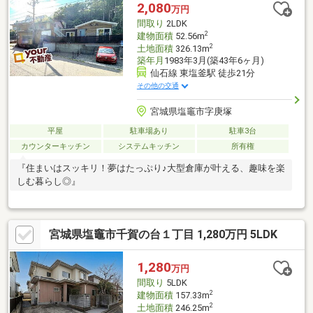
2,080
万円
間取り
2LDK
2
建物面積
52.56m
2
土地面積
326.13m
築年月
1983年3月(築43年6ヶ月)
仙石線 東塩釜駅 徒歩21分
その他の交通
宮城県塩竈市字庚塚
平屋
駐車場あり
駐車3台
カウンターキッチン
システムキッチン
所有権
『住まいはスッキリ！夢はたっぷり♪大型倉庫が叶える、趣味を楽
しむ暮らし◎』
宮城県塩竈市千賀の台１丁目 1,280万円 5LDK
1,280
万円
間取り
5LDK
2
建物面積
157.33m
2
土地面積
246.25m