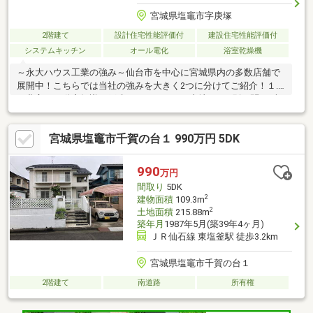
宮城県塩竈市字庚塚
2階建て
設計住宅性能評価付
建設住宅性能評価付
システムキッチン
オール電化
浴室乾燥機
～永大ハウス工業の強み～仙台市を中心に宮城県内の多数店舗で
展開中！こちらでは当社の強みを大きく2つに分けてご紹介！１.
＜豊富な不動産知識＞戸建・マンション・土地...と種別を問わず
不動産を取り扱っております。更に教育施設や商業施設、子育て
環境や行政などの地域情報を総合し、お客様により良い物件選び
宮城県塩竈市千賀の台１ 990万円 5DK
をして頂けるよう、しっかりとサポートさせて頂きます。２.＜経
験豊富なスタッフ＞当社では【購入】【売却】【引っ越し】【リ
フォーム】など住宅に関する様々なご質問はもちろん、ご購入時
990
万円
に気になる住宅ローン各種税金についても、誠心誠意ご説明させ
間取り
5DK
て頂きます。
2
建物面積
109.3m
2
土地面積
215.88m
築年月
1987年5月(築39年4ヶ月)
ＪＲ仙石線 東塩釜駅 徒歩3.2km
宮城県塩竈市千賀の台１
2階建て
南道路
所有権