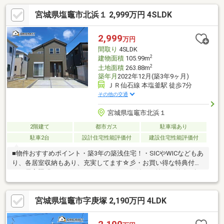
宮城県塩竈市北浜１ 2,999万円 4SLDK
2,999
万円
間取り
4SLDK
2
建物面積
105.99m
2
土地面積
263.88m
築年月
2022年12月(築3年9ヶ月)
ＪＲ仙石線 本塩釜駅 徒歩7分
その他の交通
宮城県塩竈市北浜１
2階建て
都市ガス
駐車場あり
駐車2台
設計住宅性能評価付
建設住宅性能評価付
■物件おすすめポイント・築3年の築浅住宅！・SICやWICなどもあ
り、各居室収納もあり、充実してます☆彡・お買い得な特典付
き！居室照明・エアコン・アンテナ・網戸付き・前面の道路が幅
広なので解放感抜群です！駐車も楽々♪・お綺麗に使用いただいて
ましたので、そのままお住まいになることも可能です♪■周辺環
宮城県塩竈市字庚塚 2,190万円 4LDK
境・アクセス・「本塩釜」駅徒歩７分・ヨークベニマル徒歩３
分・イオンタウン塩釜徒歩８分・すき家徒歩２分・ファミリーマ
ート徒歩５分