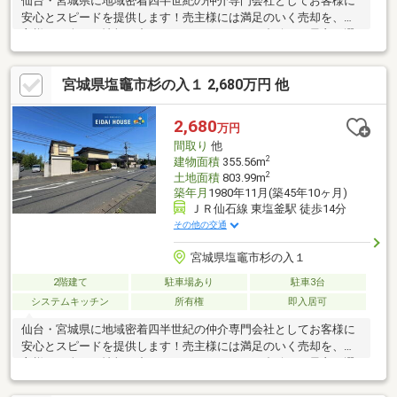
仙台・宮城県に地域密着四半世紀の仲介専門会社としてお客様に
安心とスピードを提供します！売主様には満足のいく売却を、買
主様には全ての情報の中からライフスタイルに合致した最良の選
択をご提案させて頂きます！
宮城県塩竈市杉の入１ 2,680万円 他
2,680
万円
間取り
他
2
建物面積
355.56m
2
土地面積
803.99m
築年月
1980年11月(築45年10ヶ月)
ＪＲ仙石線 東塩釜駅 徒歩14分
その他の交通
宮城県塩竈市杉の入１
2階建て
駐車場あり
駐車3台
システムキッチン
所有権
即入居可
仙台・宮城県に地域密着四半世紀の仲介専門会社としてお客様に
安心とスピードを提供します！売主様には満足のいく売却を、買
主様には全ての情報の中からライフスタイルに合致した最良の選
択をご提案させて頂きます！