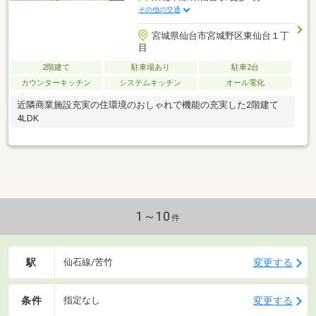
その他の交通
宮城県仙台市宮城野区東仙台１丁
目
2階建て
駐車場あり
駐車2台
カウンターキッチン
システムキッチン
オール電化
近隣商業施設充実の住環境のおしゃれで機能の充実した2階建て
4LDK
1～10
件
駅
変更する
仙石線/苦竹
条件
変更する
指定なし