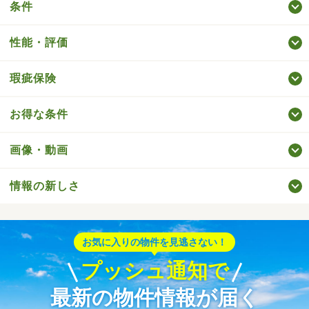
条件
性能・評価
瑕疵保険
お得な条件
画像・動画
情報の新しさ
お気に入りの物件を見逃さない！
プッシュ通知で
最新の物件情報が届く