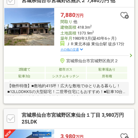
宮城県仙台市宮城野区燕沢２ 7,880万円 他
部屋をすっきりと保てます。・徒歩8分に24H営業のスーパー（西
友燕沢店/600m）があり毎日のお買い物に便利です。・JR東北本
線 東仙台駅まで300m（徒歩4分）通勤通学に便利です。
7,880
万円
間取り
他
2
建物面積
418.3m
2
土地面積
1373.9m
築年月
1983年3月(築43年6ヶ月)
ＪＲ東北本線 東仙台駅 徒歩17分
その他の交通
宮城県仙台市宮城野区燕沢２
2階建て
都市ガス
駐車場あり
駐車3台
システムキッチン
所有権
【物件特徴】■敷地約415坪！広大な敷地でゆとりある暮らし！
■12LLDDKKSの大型邸宅！二世帯住宅にもおすすめ！■駐車10台
以上可能！来客時や趣味用車両にも対応！■サンルーム付き！天
候を気にせず洗濯や趣味空間として活用可能！■部屋数豊富！在
宅ワーク・趣味部屋・収納部屋にも便利！■広い庭スペース付
宮城県仙台市宮城野区東仙台１丁目 3,980万円
き！家庭菜園やドッグランも楽しめます！■緑に囲まれた自然豊
かな住環境！四季を感じる暮らし！■ランドリースペース付きで
2SLDK
家事動線も良好！■各居室収納付き＋収納豊富で室内すっきり！■
大型住宅ならではのゆとりある住空間！■ご家族が多い方や三世
3,980
万円