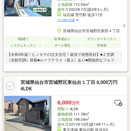
2
土地面積
113.55m
築年月
2023年7月(築3年2ヶ月)
仙石線 苦竹駅 徒歩11分
その他の交通
宮城県仙台市宮城野区新田４丁目
2階建て
駐車場あり
カウンターキッチン
システムキッチン
オール電化
所有権
【令和5年築！ヒノキヤの注文住宅！築浅で状態良好】■Ｚ空調
（全館空調）搭載■ルーフテラス（屋上）あり■開放的なフルフラ
ットキッチン＊食洗機＆カップボード付■小学校徒歩6分！駅徒歩
11分
宮城県仙台市宮城野区東仙台１丁目 6,000万円
4LDK
6,000
万円
間取り
4LDK
2
建物面積
111.78m
2
土地面積
198.34m
築年月
2011年10月(築14年11ヶ月)
東北本線 東仙台駅 徒歩5分