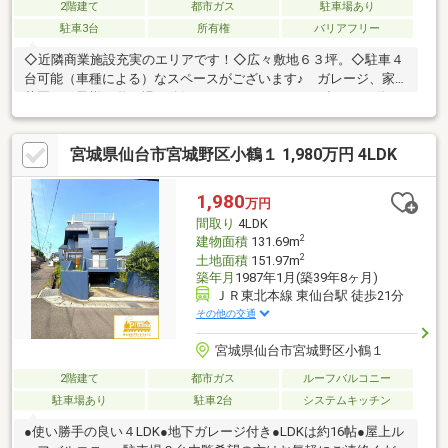
2階建て
都市ガス
駐車場あり
駐車3台
所有権
バリアフリー
◇近隣商業施設充実のエリアです！◇広々敷地６３坪。◇駐車４
台可能（車種による）なスペースがございます♪ ガレージ、家庭
菜園、お子様の遊び場の確保と ライフスタイルに合わせた使い
方ができます！！
宮城県仙台市宮城野区小鶴１ 1,980万円 4LDK
1,980
万円
間取り
4LDK
2
建物面積
131.69m
2
土地面積
151.97m
築年月
1987年1月(築39年8ヶ月)
ＪＲ東北本線 東仙台駅 徒歩21分
その他の交通
宮城県仙台市宮城野区小鶴１
2階建て
都市ガス
ルーフバルコニー
駐車場あり
駐車2台
システムキッチン
●使い勝手の良い４LDK●地下ガレージ付き●LDKは約16帖●屋上ル