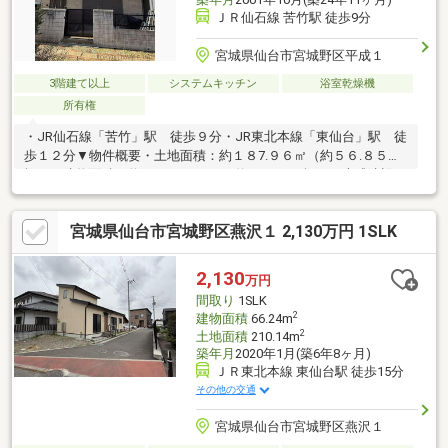
ＪＲ仙石線 苦竹駅 徒歩9分
宮城県仙台市宮城野区平成１
3階建て以上
システムキッチン
浴室乾燥機
所有権
・JR仙石線「苦竹」駅 徒歩９分・JR東北本線「東仙台」駅 徒
歩１２分▼物件概要・土地面積：約１８7.９６㎡（約５６.８５
坪）・建物面積：約１５１.００㎡（約４５.６７坪）・大成建設の
注文住宅・平成１３年１０月築・２LDK＋小屋裏＋倉庫 倉庫は
道路面に面し店舗としても利用可能・北・南側の二面バルコニ
宮城県仙台市宮城野区燕沢１ 2,130万円 1SLK
ー・駐車２台可能（車種による制限有）・南側に庭スペース・北
側道路約１０.５ｍ接道▼設備・対面式システムキッチン（オーブ
ン付）・カップボード・２階にミニキッチン・１８１８サイズの
2,130
万円
浴室・ホームエレベーター・バルコニー、外壁補修：2026年2月
間取り
1SLK
2
建物面積
66.24m
2
土地面積
210.14m
築年月
2020年1月(築6年8ヶ月)
ＪＲ東北本線 東仙台駅 徒歩15分
その他の交通
宮城県仙台市宮城野区燕沢１