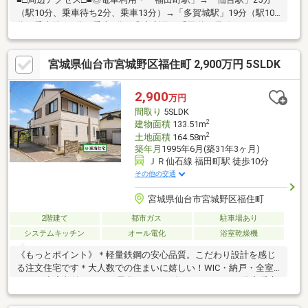
（駅10分、乗車待ち2分、乗車13分）→「多賀城駅」19分（駅10
分、乗車待ち2分、乗車7分）◎車利用・「国道45号線まで2
分」：多賀城・塩竈、仙台駅方面へアクセス良好・「仙台港ICま
で8分、仙台東ICまで8分」：高速利用で名取、石巻、利府方面へ
宮城県仙台市宮城野区福住町 2,900万円 5SLDK
アクセス良好（例：石巻市まで約40分、名取市まで約23分）◎平
日利用・高砂小：徒歩9分・田子中：徒歩15分・ヨークベニマ
ル：車6分◎休日利用・イオン多賀城店：車13分・イオン卸町
2,900
万円
店：車12分・イオン新利府店：車17分・三井アウトレットパー
間取り
5SLDK
ク：車10分
2
建物面積
133.51m
2
土地面積
164.58m
築年月
1995年6月(築31年3ヶ月)
ＪＲ仙石線 福田町駅 徒歩10分
その他の交通
宮城県仙台市宮城野区福住町
2階建て
都市ガス
駐車場あり
システムキッチン
オール電化
浴室乾燥機
《もっとポイント》＊軽量鉄鋼の安心品質。こだわり設計を感じ
る注文住宅です＊大人数での住まいに嬉しい！WIC・納戸・全室
CLなど充実収納＊オール電化・モニタ付インターホン・浴室暖房
など設備も勢ぞろい《教育環境》＊高砂小学校 徒歩8分(643ｍ)
＊田子中学校 徒歩14分(1097ｍ)＊福田町保育所 徒歩8分(643