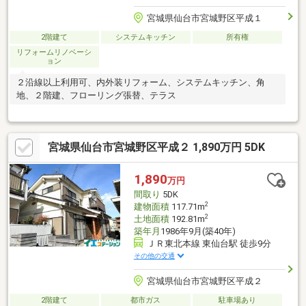
宮城県仙台市宮城野区平成１
2階建て
システムキッチン
所有権
リフォームリノベーシ
ョン
２沿線以上利用可、内外装リフォーム、システムキッチン、角
地、２階建、フローリング張替、テラス
宮城県仙台市宮城野区平成２ 1,890万円 5DK
1,890
万円
間取り
5DK
2
建物面積
117.71m
2
土地面積
192.81m
築年月
1986年9月(築40年)
ＪＲ東北本線 東仙台駅 徒歩9分
その他の交通
宮城県仙台市宮城野区平成２
2階建て
都市ガス
駐車場あり