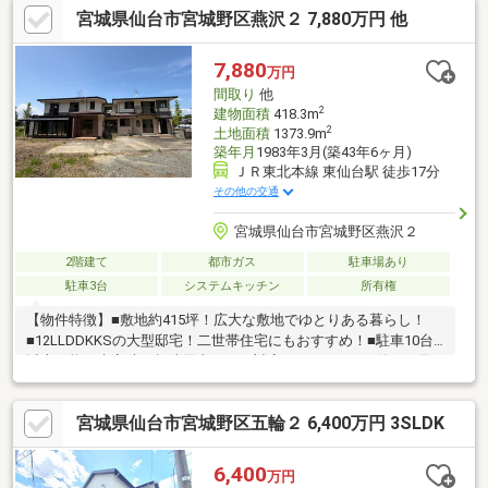
宮城県仙台市宮城野区燕沢２ 7,880万円 他
ｍ)《生活環境》＊福住クリニック 徒歩3分(215ｍ)＊セブンイレ
ブン仙台福田町1丁目店 徒歩7分(516ｍ)＊ツルハドラッグ 田子
西店 車で4分(1496ｍ)＊ヤマザワ田子店 車で5分(1718m)
7,880
万円
間取り
他
2
建物面積
418.3m
2
土地面積
1373.9m
築年月
1983年3月(築43年6ヶ月)
ＪＲ東北本線 東仙台駅 徒歩17分
その他の交通
宮城県仙台市宮城野区燕沢２
2階建て
都市ガス
駐車場あり
駐車3台
システムキッチン
所有権
【物件特徴】■敷地約415坪！広大な敷地でゆとりある暮らし！
■12LLDDKKSの大型邸宅！二世帯住宅にもおすすめ！■駐車10台
以上可能！来客時や趣味用車両にも対応！■サンルーム付き！天
候を気にせず洗濯や趣味空間として活用可能！■部屋数豊富！在
宅ワーク・趣味部屋・収納部屋にも便利！■広い庭スペース付
宮城県仙台市宮城野区五輪２ 6,400万円 3SLDK
き！家庭菜園やドッグランも楽しめます！■緑に囲まれた自然豊
かな住環境！四季を感じる暮らし！■ランドリースペース付きで
家事動線も良好！■各居室収納付き＋収納豊富で室内すっきり！■
6,400
万円
大型住宅ならではのゆとりある住空間！■ご家族が多い方や三世