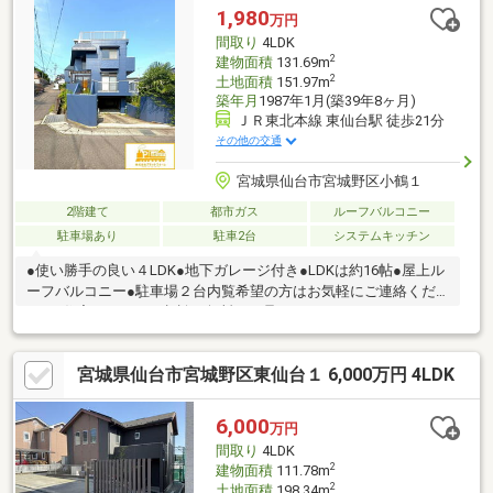
1,980
万円
間取り
4LDK
2
建物面積
131.69m
2
土地面積
151.97m
築年月
1987年1月(築39年8ヶ月)
ＪＲ東北本線 東仙台駅 徒歩21分
その他の交通
宮城県仙台市宮城野区小鶴１
2階建て
都市ガス
ルーフバルコニー
駐車場あり
駐車2台
システムキッチン
●使い勝手の良い４LDK●地下ガレージ付き●LDKは約16帖●屋上ル
ーフバルコニー●駐車場２台内覧希望の方はお気軽にご連絡くだ
さい♪住宅ローンのご相談も無料にて承ります。
宮城県仙台市宮城野区東仙台１ 6,000万円 4LDK
6,000
万円
間取り
4LDK
2
建物面積
111.78m
2
土地面積
198.34m