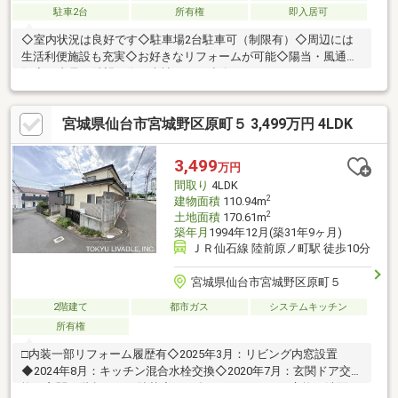
駐車2台
所有権
即入居可
◇室内状況は良好です◇駐車場2台駐車可（制限有）◇周辺には
生活利便施設も充実◇お好きなリフォームが可能◇陽当・風通良
好◇ご内見ご希望の際は当社までご連絡ください～LIFE
INFORMATION～□東仙台小学校 徒歩約13分（約900m）□東仙台中
学校 徒歩約13分（約900m）□JR東北本線「東仙台」駅 徒歩約
宮城県仙台市宮城野区原町５ 3,499万円 4LDK
10分（約700m）□JR仙石線「苦竹」駅 徒歩約11分（約800m）□
セブンイレブン仙台松岡町店 徒歩約7分（約500m）□イオンエ
クスプレス仙台平成店 徒歩約4分（約280m）□ツルハドラッグ仙
3,499
万円
台新田店 徒歩約8分（約600m）□仙台東郵便局 徒歩約11分
間取り
4LDK
（約750m）
2
建物面積
110.94m
2
土地面積
170.61m
築年月
1994年12月(築31年9ヶ月)
ＪＲ仙石線 陸前原ノ町駅 徒歩10分
宮城県仙台市宮城野区原町５
2階建て
都市ガス
システムキッチン
所有権
□内装一部リフォーム履歴有◇2025年3月：リビング内窓設置
◆2024年8月：キッチン混合水栓交換◇2020年7月：玄関ドア交
換・玄関・階段クロス貼替◆2016年12月：キッチン交換・洗面