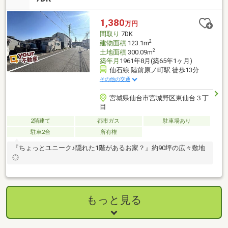
1,380
万円
間取り
7DK
2
建物面積
123.1m
2
土地面積
300.09m
築年月
1961年8月(築65年1ヶ月)
仙石線 陸前原ノ町駅 徒歩13分
その他の交通
宮城県仙台市宮城野区東仙台３丁
目
2階建て
都市ガス
駐車場あり
駐車2台
所有権
『ちょっとユニーク♪隠れた1階があるお家？』約90坪の広々敷地
◎
もっと見る