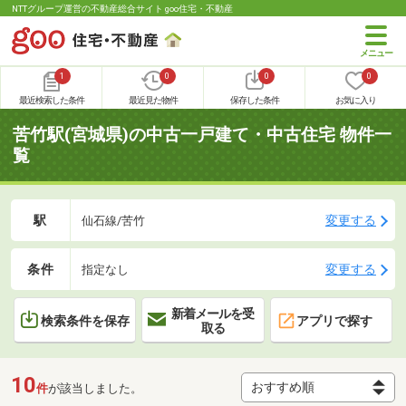
NTTグループ運営の不動産総合サイト goo住宅・不動産
1
0
0
0
最近検索した条件
最近見た物件
保存した条件
お気に入り
苦竹駅(宮城県)の中古一戸建て・中古住宅 物件一
覧
駅
変更する
仙石線/苦竹
条件
変更する
指定なし
新着メールを受
検索条件を保存
アプリで探す
取る
10
件
が該当しました。