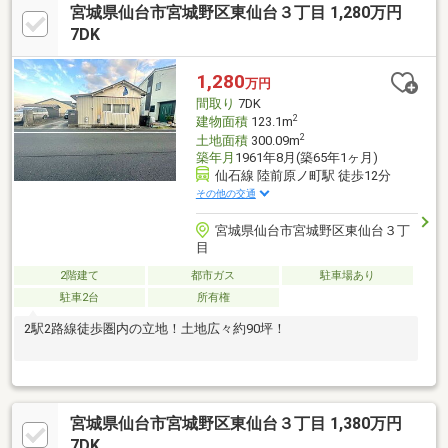
宮城県仙台市宮城野区東仙台３丁目 1,280万円
7DK
1,280
万円
間取り
7DK
2
建物面積
123.1m
2
土地面積
300.09m
築年月
1961年8月(築65年1ヶ月)
仙石線 陸前原ノ町駅 徒歩12分
その他の交通
宮城県仙台市宮城野区東仙台３丁
目
2階建て
都市ガス
駐車場あり
駐車2台
所有権
2駅2路線徒歩圏内の立地！土地広々約90坪！
宮城県仙台市宮城野区東仙台３丁目 1,380万円
7DK