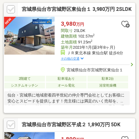
宮城県仙台市宮城野区東仙台１ 3,980万円 2SLDK
3,980
万円
間取り
2SLDK
2
建物面積
102.57m
2
土地面積
91.25m
築年月
2023年1月(築3年8ヶ月)
ＪＲ東北本線 東仙台駅 徒歩6分
その他の交通
宮城県仙台市宮城野区東仙台１
2階建て
駐車場あり
駐車2台
システムキッチン
オール電化
浴室乾燥機
仙台・宮城県に地域密着四半世紀の仲介専門会社としてお客様に
安心とスピードを提供します！売主様には満足のいく売却を、買
主様には全ての情報の中からライフスタイルに合致した最良の選
択をご提案させて頂きます！
宮城県仙台市宮城野区平成２ 1,890万円 5DK