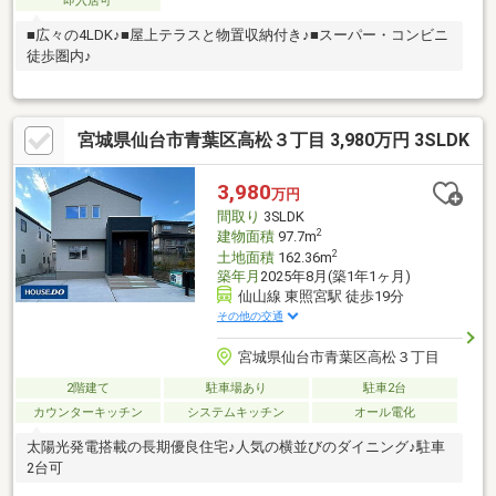
即入居可
■広々の4LDK♪■屋上テラスと物置収納付き♪■スーパー・コンビニ
徒歩圏内♪
宮城県仙台市青葉区高松３丁目 3,980万円 3SLDK
3,980
万円
間取り
3SLDK
2
建物面積
97.7m
2
土地面積
162.36m
築年月
2025年8月(築1年1ヶ月)
仙山線 東照宮駅 徒歩19分
その他の交通
宮城県仙台市青葉区高松３丁目
2階建て
駐車場あり
駐車2台
カウンターキッチン
システムキッチン
オール電化
太陽光発電搭載の長期優良住宅♪人気の横並びのダイニング♪駐車
2台可