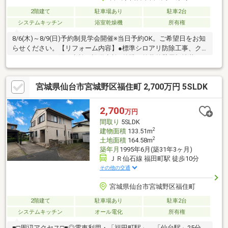
2階建て
駐車場あり
駐車2台
システムキッチン
浴室乾燥機
所有権
8/6(木)～8/9(日)予約制見学会開催※当日予約OK。ご希望日をお知
らせください。【リフォーム内容】●標準シロアリ防除工事、ク
リーニング、雨漏り点検、設備点検●外構・外装外壁屋根塗装、
植栽剪定、●内装玄関鍵交換、クロス張替え●その他設備インター
ホン設置、火災警報器設置、照明器具交換【おすすめポイン
宮城県仙台市宮城野区福住町 2,700万円 5SLDK
ト】・雨漏り、構造上主要な部分の欠陥や・腐食、給排水管の故
障や漏水についてお引渡しより２年間保証・シロアリ防除工事施
工後5年間保証・新品の照明器具設置予定なので入居後にすぐに生
2,700
万円
活が始められます・お客様に合わせたローンの組み方や金融機関
間取り
5SLDK
2
建物面積
133.51m
2
土地面積
164.58m
築年月
1995年6月(築31年3ヶ月)
ＪＲ仙石線 福田町駅 徒歩10分
その他の交通
宮城県仙台市宮城野区福住町
2階建て
駐車場あり
駐車2台
システムキッチン
オール電化
所有権
■□周辺アクセス□■◎電車利用・「福田町駅」→「仙台駅」25分