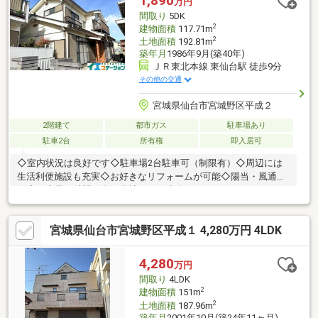
1,890
万円
間取り
5DK
2
建物面積
117.71m
2
土地面積
192.81m
築年月
1986年9月(築40年)
ＪＲ東北本線 東仙台駅 徒歩9分
その他の交通
宮城県仙台市宮城野区平成２
2階建て
都市ガス
駐車場あり
駐車2台
所有権
即入居可
◇室内状況は良好です◇駐車場2台駐車可（制限有）◇周辺には
生活利便施設も充実◇お好きなリフォームが可能◇陽当・風通良
好◇ご内見ご希望の際は当社までご連絡ください～LIFE
INFORMATION～□東仙台小学校 徒歩約13分（約900m）□東仙台中
学校 徒歩約13分（約900m）□JR東北本線「東仙台」駅 徒歩約
宮城県仙台市宮城野区平成１ 4,280万円 4LDK
10分（約700m）□JR仙石線「苦竹」駅 徒歩約11分（約800m）□
セブンイレブン仙台松岡町店 徒歩約7分（約500m）□イオンエ
クスプレス仙台平成店 徒歩約4分（約280m）□ツルハドラッグ仙
4,280
万円
台新田店 徒歩約8分（約600m）□仙台東郵便局 徒歩約11分
間取り
4LDK
（約750m）
2
建物面積
151m
2
土地面積
187.96m
築年月
2001年10月(築24年11ヶ月)