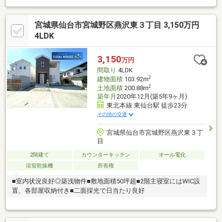
宮城県仙台市宮城野区燕沢東３丁目 3,150万円
4LDK
3,150
万円
間取り
4LDK
2
建物面積
103.92m
2
土地面積
200.88m
築年月
2020年12月(築5年9ヶ月)
東北本線 東仙台駅 徒歩23分
その他の交通
宮城県仙台市宮城野区燕沢東３丁
目
2階建て
カウンターキッチン
オール電化
浴室乾燥機
所有権
■室内状況良好◎築浅物件■敷地面積50坪超■2階主寝室にはWIC設
置、各部屋収納付き■二面採光で日当たり良好