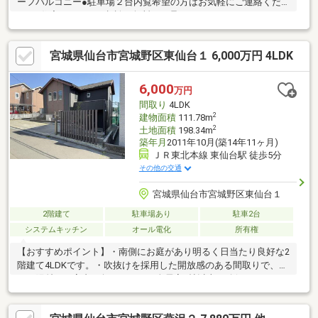
ーフバルコニー●駐車場２台内覧希望の方はお気軽にご連絡くだ
さい♪住宅ローンのご相談も無料にて承ります。
宮城県仙台市宮城野区東仙台１ 6,000万円 4LDK
6,000
万円
間取り
4LDK
2
建物面積
111.78m
2
土地面積
198.34m
築年月
2011年10月(築14年11ヶ月)
ＪＲ東北本線 東仙台駅 徒歩5分
その他の交通
宮城県仙台市宮城野区東仙台１
2階建て
駐車場あり
駐車2台
システムキッチン
オール電化
所有権
【おすすめポイント】・南側にお庭があり明るく日当たり良好な2
階建て4LDKです。・吹抜けを採用した開放感のある間取りで、明
るい陽射しが室内を包みます。・全居室6帖以上を確保し、ゆった
りと過ごせます。・2階洋室は全室2面採光となっており、風通し
の良い住空間です。・収納スペースが豊富に確保されており、お