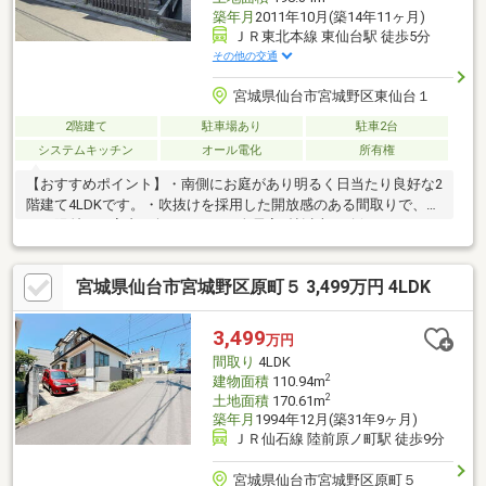
築年月
2011年10月(築14年11ヶ月)
ＪＲ東北本線 東仙台駅 徒歩5分
その他の交通
宮城県仙台市宮城野区東仙台１
2階建て
駐車場あり
駐車2台
システムキッチン
オール電化
所有権
【おすすめポイント】・南側にお庭があり明るく日当たり良好な2
階建て4LDKです。・吹抜けを採用した開放感のある間取りで、明
るい陽射しが室内を包みます。・全居室6帖以上を確保し、ゆった
りと過ごせます。・2階洋室は全室2面採光となっており、風通し
の良い住空間です。・収納スペースが豊富に確保されており、お
宮城県仙台市宮城野区原町５ 3,499万円 4LDK
部屋をすっきりと保てます。・徒歩8分に24H営業のスーパー（西
友燕沢店/600m）があり毎日のお買い物に便利です。・JR東北本
線 東仙台駅まで300m（徒歩4分）通勤通学に便利です。
3,499
万円
間取り
4LDK
2
建物面積
110.94m
2
土地面積
170.61m
築年月
1994年12月(築31年9ヶ月)
ＪＲ仙石線 陸前原ノ町駅 徒歩9分
宮城県仙台市宮城野区原町５