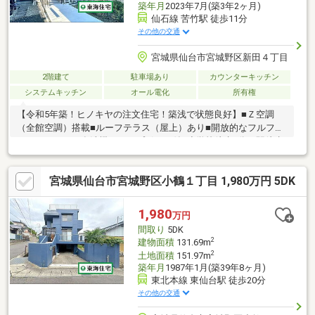
築年月
2023年7月(築3年2ヶ月)
仙石線 苦竹駅 徒歩11分
その他の交通
宮城県仙台市宮城野区新田４丁目
2階建て
駐車場あり
カウンターキッチン
システムキッチン
オール電化
所有権
【令和5年築！ヒノキヤの注文住宅！築浅で状態良好】■Ｚ空調
（全館空調）搭載■ルーフテラス（屋上）あり■開放的なフルフラ
ットキッチン＊食洗機＆カップボード付■小学校徒歩6分！駅徒歩
11分
宮城県仙台市宮城野区小鶴１丁目 1,980万円 5DK
1,980
万円
間取り
5DK
2
建物面積
131.69m
2
土地面積
151.97m
築年月
1987年1月(築39年8ヶ月)
東北本線 東仙台駅 徒歩20分
その他の交通