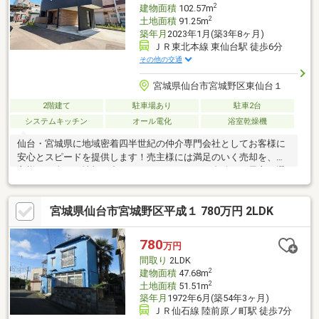
2
建物面積
102.57m
2
土地面積
91.25m
築年月
2023年1月(築3年8ヶ月)
ＪＲ東北本線 東仙台駅 徒歩6分
その他の交通
宮城県仙台市宮城野区東仙台１
2階建て
駐車場あり
駐車2台
システムキッチン
オール電化
浴室乾燥機
仙台・宮城県に地域密着四半世紀の仲介専門会社としてお客様に
安心とスピードを提供します！売主様には満足のいく売却を、買
主様には全ての情報の中からライフスタイルに合致した最良の選
択をご提案させて頂きます！
宮城県仙台市宮城野区平成１ 780万円 2LDK
780
万円
間取り
2LDK
2
建物面積
47.68m
2
土地面積
51.51m
築年月
1972年6月(築54年3ヶ月)
ＪＲ仙石線 陸前原ノ町駅 徒歩7分