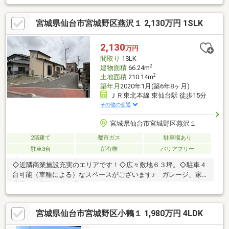
台・浴室・トイレ交換◇2013年11月：外壁・屋根塗装 等□室内
の特徴◆1階のLDKは約17.0帖のゆとりある広さ◇リビングは二重
宮城県仙台市宮城野区燕沢１ 2,130万円 1SLK
サッシ仕様◆全居室約6.0帖を確保◇全居室収納＋階段下収納◆キ
ッチン・浴室等水回りには窓が設置□土地・駐車場等◇土地面
積：170.61㎡（51.6坪）◆北東角地◇カースペース縦列2台分有
2,130
万円
（車種による制限有）◆現地周辺は閑静な住宅地が広がっていま
間取り
1SLK
す
2
建物面積
66.24m
2
土地面積
210.14m
築年月
2020年1月(築6年8ヶ月)
ＪＲ東北本線 東仙台駅 徒歩15分
その他の交通
宮城県仙台市宮城野区燕沢１
2階建て
都市ガス
駐車場あり
駐車3台
所有権
バリアフリー
◇近隣商業施設充実のエリアです！◇広々敷地６３坪。◇駐車４
台可能（車種による）なスペースがございます♪ ガレージ、家庭
菜園、お子様の遊び場の確保と ライフスタイルに合わせた使い
方ができます！！
宮城県仙台市宮城野区小鶴１ 1,980万円 4LDK