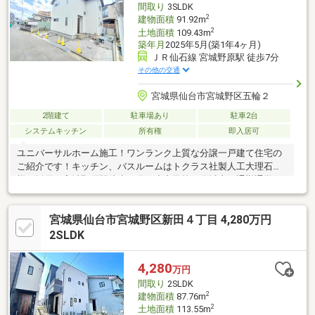
間取り
3SLDK
帯・社員寮・施設利用もご検討可能！
2
建物面積
91.92m
2
土地面積
109.43m
築年月
2025年5月(築1年4ヶ月)
ＪＲ仙石線 宮城野原駅 徒歩7分
その他の交通
宮城県仙台市宮城野区五輪２
2階建て
駐車場あり
駐車2台
システムキッチン
所有権
即入居可
ユニバーサルホーム施工！ワンランク上質な分譲一戸建て住宅の
ご紹介です！キッチン、バスルームはトクラス社製人工大理石仕
様を採用！宮城野原駅徒歩７分！小中学校８分以内で通勤通学に
も便利立地です！徒歩圏内に宮城野区役所、総合食品ショッピン
グセンターもございます！
宮城県仙台市宮城野区新田４丁目 4,280万円
2SLDK
4,280
万円
間取り
2SLDK
2
建物面積
87.76m
2
土地面積
113.55m