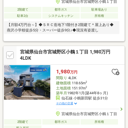
宮城県仙台市宮城野区小鶴１丁目
2階建て
都市ガス
駐車場あり
駐車2台
システムキッチン
所有権
【月額4万円台～】◆ＳＲＣ造地下1階付き2階建て＊屋上あり◆
燕沢小学校徒歩5分・スーパー徒歩9分♪◆現況有姿渡し
宮城県仙台市宮城野区小鶴１丁目 1,980万円
4LDK
1,980
万円
間取り
4LDK
2
建物面積
118.65m
2
土地面積
151.97m
築年月
1982年1月(築44年8ヶ月)
仙石線 小鶴新田駅 徒歩31分
その他の交通
宮城県仙台市宮城野区小鶴１丁目
2階建て
都市ガス
所有権