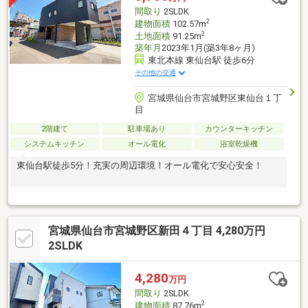
帯・社員寮・施設利用もご検討可能！
間取り
2SLDK
2
建物面積
102.57m
2
土地面積
91.25m
築年月
2023年1月(築3年8ヶ月)
東北本線 東仙台駅 徒歩6分
その他の交通
宮城県仙台市宮城野区東仙台１丁
目
2階建て
駐車場あり
カウンターキッチン
システムキッチン
オール電化
浴室乾燥機
東仙台駅徒歩5分！充実の周辺環境！オール電化で安心安全！
宮城県仙台市宮城野区新田４丁目 4,280万円
2SLDK
4,280
万円
間取り
2SLDK
2
建物面積
87.76m