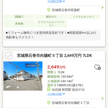
その他の交通
宮城県石巻市双葉町
2階建て
都市ガス
システムキッチン
リフォームリノベーシ
所有権
ョン
■リフォーム物件につき室内状況良好です！■前面道路6ｍ以上の
為駐車もラクラク！
宮城県石巻市向陽町５丁目 2,649万円 7LDK
2,649
万円
間取り
7LDK
2
建物面積
150.94m
2
土地面積
244.14m
築年月
1989年9月(築37年)
仙石線 蛇田駅 徒歩21分
その他の交通
宮城県石巻市向陽町５丁目