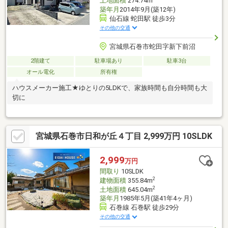
土地面積
274.74m
築年月
2014年9月(築12年)
仙石線 蛇田駅 徒歩3分
その他の交通
宮城県石巻市蛇田字新下前沼
2階建て
駐車場あり
駐車3台
オール電化
所有権
ハウスメーカー施工★ゆとりの5LDKで、家族時間も自分時間も大
切に
宮城県石巻市日和が丘４丁目 2,999万円 10SLDK
2,999
万円
間取り
10SLDK
2
建物面積
355.84m
2
土地面積
645.04m
築年月
1985年5月(築41年4ヶ月)
石巻線 石巻駅 徒歩29分
その他の交通