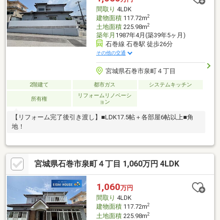
間取り
4LDK
2
建物面積
117.72m
2
土地面積
225.98m
築年月
1987年4月(築39年5ヶ月)
石巻線 石巻駅 徒歩26分
その他の交通
宮城県石巻市泉町４丁目
2階建て
都市ガス
システムキッチン
リフォームリノベーシ
所有権
ョン
【リフォーム完了後引き渡し】■LDK17.5帖＋各部屋6帖以上■角
地！
宮城県石巻市泉町４丁目 1,060万円 4LDK
1,060
万円
間取り
4LDK
2
建物面積
117.72m
2
土地面積
225.98m