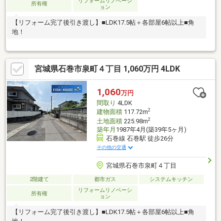
リフォームリノベーシ
所有権
ョン
【リフォーム完了後引き渡し】■LDK17.5帖＋各部屋6帖以上■角
地！
宮城県石巻市泉町４丁目 1,060万円 4LDK
1,060
万円
間取り
4LDK
2
建物面積
117.72m
2
土地面積
225.98m
築年月
1987年4月(築39年5ヶ月)
石巻線 石巻駅 徒歩26分
その他の交通
宮城県石巻市泉町４丁目
2階建て
都市ガス
システムキッチン
リフォームリノベーシ
所有権
ョン
【リフォーム完了後引き渡し】■LDK17.5帖＋各部屋6帖以上■角