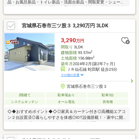
品・お風呂新品・トイレ新品・洗面台新品・間取変更・シューズ
ボックス交換・クロス張替え・畳表替え・障子・襖張替え・駐車
場増設・植栽剪定・白蟻点検・給湯器交換・インターホン設置・
火災警報器設置・照明器具交換・クリーニング・鍵交換・雨漏り
宮城県石巻市三ツ股３ 3,290万円 3LDK
点検・設備点検○●エリア情報●○・蛇田小学校：徒歩１３分・山下
中学校：徒歩１３分・ファミリーマート：徒歩５分・Ｕマート：
徒歩７分お家探しに、「エリア」は問いません！ぜひお気軽にお
3,290
万円
問い合わせ下さい♪
間取り
3LDK
2
建物面積
93.57m
2
土地面積
156.88m
築年月
2024年2月(築2年7ヶ月)
ＪＲ仙石線 蛇田駅 徒歩25分
その他の交通
宮城県石巻市三ツ股３
2階建て
駐車場あり
駐車3台
システムキッチン
オール電化
所有権
◇◆おすすめポイント◆◇◎家具＆カーテン付き◎高機能エアコ
ン２台設置済◎暮らしやすさを体感◎IOT設備搭載！・家中に開
放感を導く『吹き抜け天井』・癒しの和空間『畳コーナー』・陽
当たりと通風を確保『三方角地』・モダンでシックな色合いで
『高級感』をプラス♪・第三者期間が認めた安心の『長期優良認定