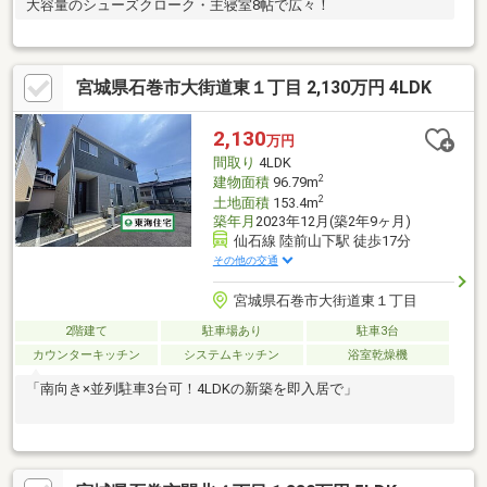
大容量のシューズクローク・主寝室8帖で広々！
宮城県石巻市大街道東１丁目 2,130万円 4LDK
2,130
万円
間取り
4LDK
2
建物面積
96.79m
2
土地面積
153.4m
築年月
2023年12月(築2年9ヶ月)
仙石線 陸前山下駅 徒歩17分
その他の交通
宮城県石巻市大街道東１丁目
2階建て
駐車場あり
駐車3台
カウンターキッチン
システムキッチン
浴室乾燥機
「南向き×並列駐車3台可！4LDKの新築を即入居で」