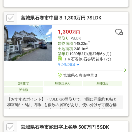
降りがなく、日々の移動もスムーズです。・続き和室を備え、お
庭付きの住まいです。
宮城県石巻市中里３ 1,300万円 7SLDK
1,300
万円
間取り
7SLDK
2
建物面積
148.22m
2
土地面積
248.1m
築年月
1989年3月(築37年6ヶ月)
ＪＲ石巻線 石巻駅 徒歩17分
その他の交通
宮城県石巻市中里３
2階建て
駐車場あり
駐車2台
所有権
【おすすめポイント】・5SLDKの間取りで、1階に洋室約10帖と
和室8帖・6帖、2階にも複数の居室があり、使い分けが可能な構
成です。・LDKは約10.5帖で、壁付けキッチンのため空間を広く
使えます。2面採光により、時間帯によって光の入り方の変化を感
じられます。・水回りがまとまっており、日々の家事動線がシン
宮城県石巻市蛇田字上谷地 500万円 5SDK
プルです。・屋根付きカーポートは2台分あり、雨の日の乗り降り