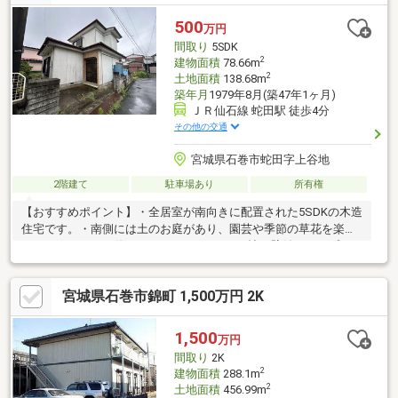
時にも活用できます。
500
万円
間取り
5SDK
2
建物面積
78.66m
2
土地面積
138.68m
築年月
1979年8月(築47年1ヶ月)
ＪＲ仙石線 蛇田駅 徒歩4分
その他の交通
宮城県石巻市蛇田字上谷地
2階建て
駐車場あり
所有権
【おすすめポイント】・全居室が南向きに配置された5SDKの木造
住宅です。・南側には土のお庭があり、園芸や季節の草花を楽し
むスペースとして使えます。・キッチンは6帖の壁付けタイプで、
窓から自然光を取り込みながら調理ができます。・浴室、洗面
所、トイレにはそれぞれ窓があり、換気の際にも役立ちます。・1
宮城県石巻市錦町 1,500万円 2K
階と2階に和室が複数あり、生活スタイルに合わせて使い分けが可
能です。・押入や収納に加え物置も備わっており、日用品や季節
用品の保管場所として活用できます。
1,500
万円
間取り
2K
2
建物面積
288.1m
2
土地面積
456.99m