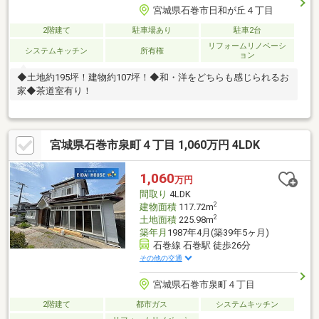
宮城県石巻市日和が丘４丁目
2階建て
駐車場あり
駐車2台
リフォームリノベーシ
システムキッチン
所有権
ョン
◆土地約195坪！建物約107坪！◆和・洋をどちらも感じられるお
家◆茶道室有り！
宮城県石巻市泉町４丁目 1,060万円 4LDK
1,060
万円
間取り
4LDK
2
建物面積
117.72m
2
土地面積
225.98m
築年月
1987年4月(築39年5ヶ月)
石巻線 石巻駅 徒歩26分
その他の交通
宮城県石巻市泉町４丁目
2階建て
都市ガス
システムキッチン