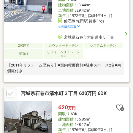
2
建物面積
113.44m
2
土地面積
329.42m
築年月
1972年5月(築54年4ヶ月)
仙石線 蛇田駅 徒歩36分
その他の交通
宮城県石巻市大街道南５丁目
2階建て
カウンターキッチン
システムキッチン
リフォームリノベーシ
所有権
ョン
【2011年リフォーム歴あり】■室内程度良好■駐車スペース2台■南
側庭付き
宮城県石巻市清水町２丁目 620万円 6DK
620
万円
間取り
6DK
2
建物面積
135.85m
2
土地面積
148.17m
築年月
1976年6月(築50年3ヶ月)