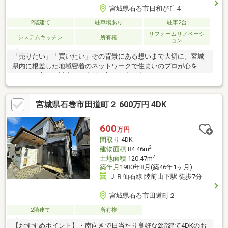
宮城県石巻市日和が丘４
2階建て
駐車場あり
駐車2台
リフォームリノベーシ
システムキッチン
所有権
ョン
「売りたい」「買いたい」その背景にある想いまで大切に。宮城
県内に根差した地域密着のネットワークで住まいのプロが心を込
めて、丁寧かつ誠実にお客様の想いに向き合います！
宮城県石巻市田道町２ 600万円 4DK
600
万円
間取り
4DK
2
建物面積
84.46m
2
土地面積
120.47m
築年月
1980年8月(築46年1ヶ月)
ＪＲ仙石線 陸前山下駅 徒歩7分
宮城県石巻市田道町２
2階建て
所有権
【おすすめポイント】・南向きで日当たり良好な2階建て4DKのお