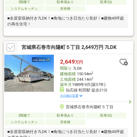
2階建て
駐車場あり
駐車2台
システムキッチン
所有権
■全居室収納付き7LDK！■角地につき日当たり良好！■建物45坪超
の再生住宅！
宮城県石巻市向陽町５丁目 2,649万円 7LDK
2,649
万円
間取り
7LDK
2
建物面積
150.94m
2
土地面積
244.14m
築年月
1989年9月(築37年)
仙石線 蛇田駅 徒歩21分
その他の交通
宮城県石巻市向陽町５丁目
2階建て
駐車場あり
駐車2台
システムキッチン
所有権
■全居室収納付き7LDK！■角地につき日当たり良好！■建物45坪超