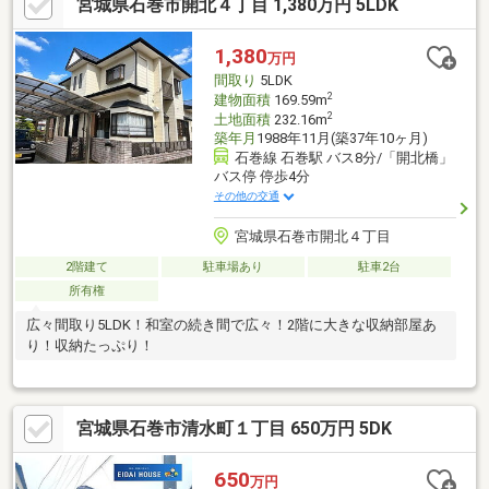
宮城県石巻市開北４丁目 1,380万円 5LDK
1,380
万円
間取り
5LDK
2
建物面積
169.59m
2
土地面積
232.16m
築年月
1988年11月(築37年10ヶ月)
石巻線 石巻駅 バス8分/「開北橋」
バス停 停歩4分
その他の交通
宮城県石巻市開北４丁目
2階建て
駐車場あり
駐車2台
所有権
広々間取り5LDK！和室の続き間で広々！2階に大きな収納部屋あ
り！収納たっぷり！
宮城県石巻市清水町１丁目 650万円 5DK
650
万円