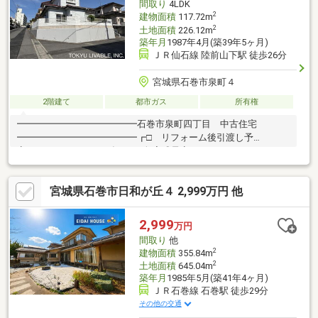
間取り
4LDK
2
建物面積
117.72m
2
土地面積
226.12m
築年月
1987年4月(築39年5ヶ月)
ＪＲ仙石線 陸前山下駅 徒歩26分
宮城県石巻市泉町４
2階建て
都市ガス
所有権
━━━━━━━━━━━━━石巻市泉町四丁目 中古住宅
━━━━━━━━━━━━━┏□ リフォーム後引渡し予
定 （2026年7月下旬完成予定）
┗┻━━━━━━━━━━━━━━━━━●屋根、外壁塗装 ●シ
ステムキッチン新品交換 ●ユニットバス新品交換 ●洗面台水栓
宮城県石巻市日和が丘４ 2,999万円 他
交換 ●ガス給湯器新品交換 ●フローリング張替え ●クロス張
替え ●トイレと洗面所のＣＦ張替え ●畳表替え ●襖、障子張
替え ●一部建具交換 ●インターホン新品交換 ●ハウスクリー
2,999
万円
ニング※シロアリ保証付き
間取り
他
2
建物面積
355.84m
2
土地面積
645.04m
築年月
1985年5月(築41年4ヶ月)
ＪＲ石巻線 石巻駅 徒歩29分
その他の交通