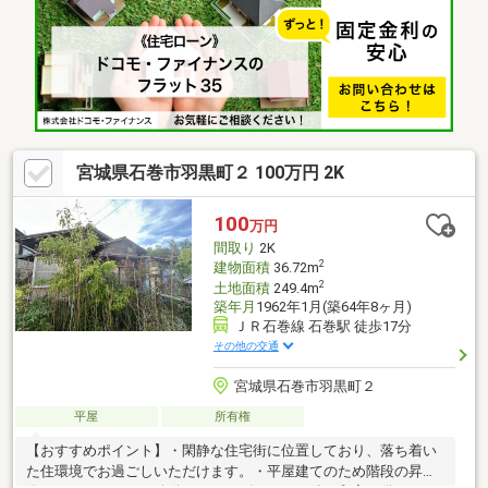
宮城県石巻市羽黒町２ 100万円 2K
100
万円
間取り
2K
2
建物面積
36.72m
2
土地面積
249.4m
築年月
1962年1月(築64年8ヶ月)
ＪＲ石巻線 石巻駅 徒歩17分
その他の交通
宮城県石巻市羽黒町２
平屋
所有権
【おすすめポイント】・閑静な住宅街に位置しており、落ち着い
た住環境でお過ごしいただけます。・平屋建てのため階段の昇り