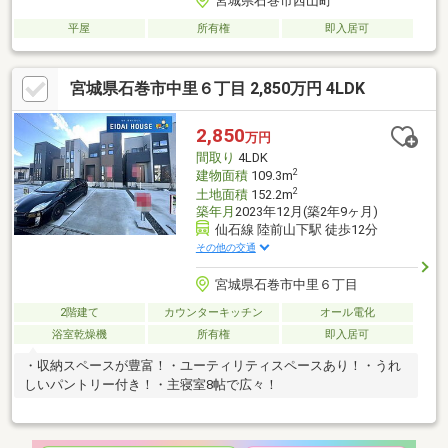
宮城県石巻市西山町
平屋
所有権
即入居可
宮城県石巻市中里６丁目 2,850万円 4LDK
2,850
万円
間取り
4LDK
2
建物面積
109.3m
2
土地面積
152.2m
築年月
2023年12月(築2年9ヶ月)
仙石線 陸前山下駅 徒歩12分
その他の交通
宮城県石巻市中里６丁目
2階建て
カウンターキッチン
オール電化
浴室乾燥機
所有権
即入居可
・収納スペースが豊富！・ユーティリティスペースあり！・うれ
しいパントリー付き！・主寝室8帖で広々！