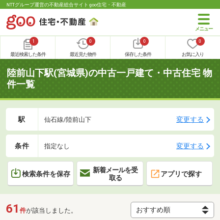
NTTグループ運営の不動産総合サイト goo住宅・不動産
1
0
0
0
最近検索した条件
最近見た物件
保存した条件
お気に入り
陸前山下駅(宮城県)の中古一戸建て・中古住宅 物
件一覧
駅
変更する
仙石線/陸前山下
条件
変更する
指定なし
新着メールを受
検索条件を保存
アプリで探す
取る
61
件
が該当しました。