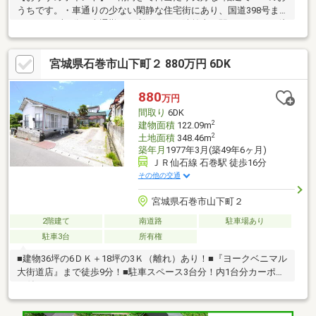
うちです。・車通りの少ない閑静な住宅街にあり、国道398号ま
で350m（車1分）車通勤に便利です。・陸前山下駅まで550m（徒
歩7分）・石巻駅まで1100m（徒歩14分）アクセス良好です。
【周辺施設】・ファミリーマート石巻新橋店様まで400m（徒歩5
宮城県石巻市山下町２ 880万円 6DK
分）・ウジエスーパー石巻山下店まで550m（徒歩7分）・薬王堂
石巻末広店様まで850m（徒歩11分）・イオン石巻駅前店様まで
1000m（徒歩13分）・イオンモール石巻様まで3000m（車6分）
880
万円
間取り
6DK
2
建物面積
122.09m
2
土地面積
348.46m
築年月
1977年3月(築49年6ヶ月)
ＪＲ仙石線 石巻駅 徒歩16分
その他の交通
宮城県石巻市山下町２
2階建て
南道路
駐車場あり
駐車3台
所有権
■建物36坪の6ＤＫ＋18坪の3Ｋ（離れ）あり！■『ヨークベニマル
大街道店』まで徒歩9分！■駐車スペース3台分！内1台分カーポー
ト付！