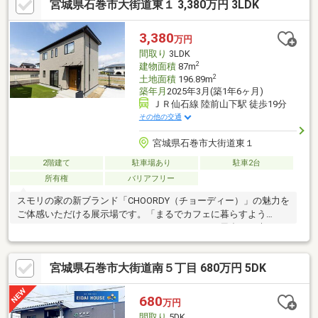
宮城県石巻市大街道東１ 3,380万円 3LDK
住宅』◇◆エリア情報◆◇・ローソン：徒歩約３分・ザ・ビッ
グ：徒歩約６分・ヨークベニマル石巻門脇店：徒歩約12分・石巻
市立釜保育園：徒歩約3分・石巻市立釜小学校：徒歩約15分
3,380
万円
間取り
3LDK
2
建物面積
87m
2
土地面積
196.89m
築年月
2025年3月(築1年6ヶ月)
ＪＲ仙石線 陸前山下駅 徒歩19分
その他の交通
宮城県石巻市大街道東１
2階建て
駐車場あり
駐車2台
所有権
バリアフリー
スモリの家の新ブランド「CHOORDY（チョーディー）」の魅力を
ご体感いただける展示場です。「まるでカフェに暮らすよう
に。」をテーマに、インテリアをアンティークの風合いと木のぬ
くもりが調和するカフェヴィンテージスタイルでまとめました。
どこか懐かしくて居心地の良い空間がくつろぎの時間を紡ぎ出
宮城県石巻市大街道南５丁目 680万円 5DK
し、毎日の暮らしを豊かに彩ってくれます。お気に入りの一杯を
片手に過ごす午後のような、“ちょうどいい”住まいでのひととき
をご提案いたします。ぜひごゆっくりお過ごしください。
680
万円
間取り
5DK