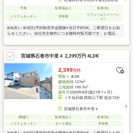
平屋
駐車場あり
駐車3台
リフォームリノベーシ
システムキッチン
所有権
ョン
8/6(木)～8/9(日)予約制見学会開催※当日予約OK。ご希望日をお知
らせください。自社売主物件につき随時内覧可能です。お電話か
メールでご希望日をお知らせください。【リフォーム内容】●標
準シロアリ防除工事、クリーニング、鍵交換、雨漏り点検、設備
点検●外構・外装駐車場拡張、植栽剪定●水回りシステムキッチン
宮城県石巻市中里４ 2,399万円 4LDK
交換、ユニットバス交換、トイレ交換、洗面化粧台交換●内装間
取変更、シューズボックス交換、クロス張替え、畳表替え、障
子・襖張替え●その他設備給湯器交換、インターホン設置、火災
2,399
万円
警報器設置、照明器具交換【おすすめポイント】・本物
間取り
4LDK
2
建物面積
137m
2
土地面積
199.7m
築年月
2005年8月(築21年1ヶ月)
ＪＲ仙石線 陸前山下駅 徒歩15分
宮城県石巻市中里４
2階建て
駐車場あり
駐車3台
システムキッチン
オール電化
所有権
8/6(木)～8/9(日)予約制見学会開催※当日予約OK。ご希望日をお知