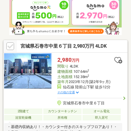
宮城県石巻市中里６丁目 2,980万円 4LDK
2,980
万円
間取り
4LDK
2
建物面積
107.64m
2
土地面積
152.38m
築年月
2023年12月(築2年9ヶ月)
仙石線 陸前山下駅 徒歩12分
その他の交通
宮城県石巻市中里６丁目
2階建て
カウンターキッチン
オール電化
浴室乾燥機
所有権
即入居可
・基礎内収納あり！・カウンター付きのスキップフロアあり！・