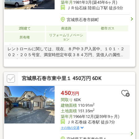
築年月
1981年3月(築45年6ヶ月)
ＪＲ仙石線 陸前山下駅 徒歩5分
宮城県石巻市錦町
2階建て
南道路
都市ガス
リフォームリノベーシ
所有権
ョン
レントロールに関しては、現在、８戸中３戸入居中、１０１・２
０２・２０５号室、満室時想定年収３８４万円、賃借人の属性一
般の方、表面利回り１７．４５％、契約期間５年以上の方のみ、
敷金、礼金無し、共益費無し、滞納無し、２Ｋ６帖和室×２使用部
分面積３４．７８㎡
宮城県石巻市東中里１ 450万円 6DK
450
万円
間取り
6DK
2
建物面積
110.91m
2
土地面積
151.35m
築年月
1966年12月(築59年9ヶ月)
ＪＲ石巻線 石巻駅 徒歩7分
その他の交通