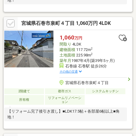
地！
宮城県石巻市泉町４丁目 1,060万円 4LDK
1,060
万円
間取り
4LDK
2
建物面積
117.72m
2
土地面積
225.98m
築年月
1987年4月(築39年5ヶ月)
石巻線 石巻駅 徒歩26分
その他の交通
宮城県石巻市泉町４丁目
2階建て
都市ガス
システムキッチン
リフォームリノベーシ
所有権
ョン
【リフォーム完了後引き渡し】■LDK17.5帖＋各部屋6帖以上■角
地！