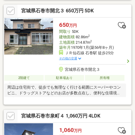
自由自在♪■ 将来を見据えた間取り1階に寝室を設けているため、
宮城県石巻市開北３ 650万円 5DK
将来お子様が巣立った後は平屋のような使い方としても◎また、2
階は2部屋に間仕切ることができるため、3LDKへと変化させるこ
とも可能♪■ 子育て世代に嬉しい住環境周辺にはコンビニや商業施
650
万円
設が多数点在。 小児科や幼稚園もすぐそばにあり、小さなお子様
間取り
5DK
がいるご家庭にも安心の住環境☆
2
建物面積
82.86m
2
土地面積
214.87m
築年月
1970年1月(築56年8ヶ月)
ＪＲ仙石線 石巻駅 徒歩25分
その他の交通
宮城県石巻市開北３
2階建て
駐車場あり
所有権
周辺は住宅街で、徒歩でも無理なく行ける範囲にスーパーやコン
ビニ、ドラッグストアなどのお店が多数点在し、便利な住環境で
す☆
宮城県石巻市泉町４ 1,060万円 4LDK
1,060
万円