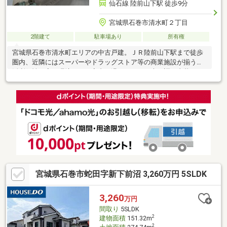
仙石線 陸前山下駅 徒歩9分
宮城県石巻市清水町２丁目
2階建て
駐車場あり
所有権
宮城県石巻市清水町エリアの中古戸建。ＪＲ陸前山下駅まで徒歩
圏内、近隣にはスーパーやドラッグストア等の商業施設が揃う生
活利便性の高い環境です。室内は温かみのある木目調の内装で、
自分好みにＤＩＹやリノベー
宮城県石巻市蛇田字新下前沼 3,260万円 5SLDK
3,260
万円
間取り
5SLDK
2
建物面積
151.32m
2