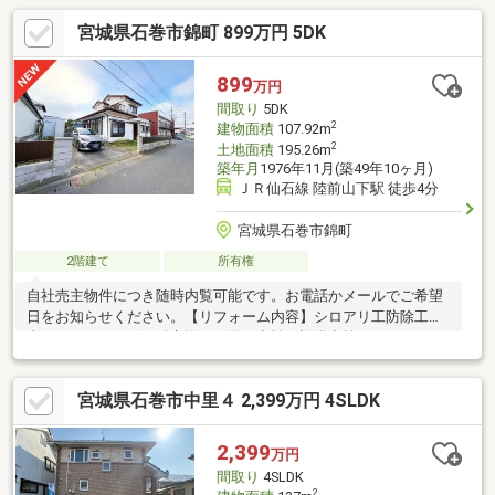
宮城県石巻市錦町 899万円 5DK
899
万円
間取り
5DK
2
建物面積
107.92m
2
土地面積
195.26m
築年月
1976年11月(築49年10ヶ月)
ＪＲ仙石線 陸前山下駅 徒歩4分
宮城県石巻市錦町
2階建て
所有権
自社売主物件につき随時内覧可能です。お電話かメールでご希望
日をお知らせください。【リフォーム内容】シロアリ工防除工
事、クリーニング、鍵交換、雨漏り点検、設備点検・ウジエスー
パー石巻山下店様まで約400ｍ（徒歩5分）・石巻市立山下中学校
まで約1000ｍ（徒歩13分）・石巻市立貞山小学校まで約1300ｍ
宮城県石巻市中里４ 2,399万円 4SLDK
（徒歩約17分）・石巻市役所様まで約1300ｍ（徒歩約17分）・医
療法人社団仁明会斉藤病院まで約500ｍ（徒歩約7分）・陸前山下
駅まで約300ｍ（徒歩約4分）
2,399
万円
間取り
4SLDK
2