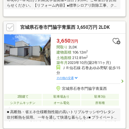
らせください。【リフォーム内容】●標準シロアリ防除工事、ク
リーニング、鍵交換、雨漏り点検、設備点検●水回りシステムキ
ッチン交換、ユニットバス交換、トイレ交換、洗面化粧台交換●
内装畳表替え●その他設備給湯器交換、火災警報器設置、照明器
宮城県石巻市門脇字青葉西 3,650万円 2LDK
具交換【おすすめポイント】・シロアリ防除工事施工後5年間保
証・お客様に合わせたローンの組み方や金融機関をご提案。住宅
ローンが初めての方でもお気軽にご相談ください。【周辺施
3,650
万円
設】・石巻市立中里小学校560ｍ（徒歩7分）・
間取り
2LDK
2
建物面積
106.12m
2
土地面積
212.81m
築年月
2023年10月(築2年11ヶ月)
ＪＲ仙石線 石巻あゆみ野駅 徒歩15
分
その他の交通
宮城県石巻市門脇字青葉西
2階建て
駐車場あり
駐車3台
システムキッチン
オール電化
所有権
■ 高断熱・省エネ仕様断熱性能の高いトリプルサッシやウレタン
吹付断熱を採用。 一年を通して快適な暮らしを♪■ プライベート
感のあるロの字型プラン中庭を囲むように設計されたロの字型プ
ランのお家。 外部の目線を気にせず寛げる中庭があり、使い方も