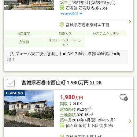
築年月
1987年4月(築39年5ヶ月)
石巻線 石巻駅 徒歩26分
その他の交通
宮城県石巻市泉町４丁目
2階建て
都市ガス
システムキッチン
リフォームリノベーシ
所有権
ョン
【リフォーム完了後引き渡し】■LDK17.5帖＋各部屋6帖以上■角
地！
宮城県石巻市西山町 1,980万円 2LDK
1,980
万円
間取り
2LDK
2
建物面積
95.24m
2
土地面積
328.16m
築年月
2014年4月(築12年5ヶ月)
仙石線 陸前山下駅 徒歩5分