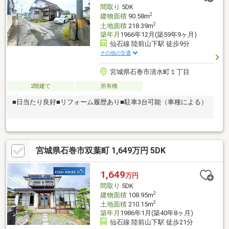
間取り
5DK
2
建物面積
90.58m
2
土地面積
218.39m
築年月
1966年12月(築59年9ヶ月)
仙石線 陸前山下駅 徒歩9分
その他の交通
宮城県石巻市清水町１丁目
2階建て
所有権
■日当たり良好■リフォーム履歴あり■駐車3台可能（車種による）
宮城県石巻市双葉町 1,649万円 5DK
1,649
万円
間取り
5DK
2
建物面積
108.95m
2
土地面積
210.15m
築年月
1986年1月(築40年8ヶ月)
仙石線 陸前山下駅 徒歩21分