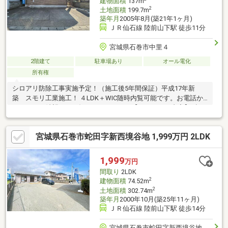
建物面積
137m
2
土地面積
199.7m
築年月
2005年8月(築21年1ヶ月)
ＪＲ仙石線 陸前山下駅 徒歩11分
宮城県石巻市中里４
2階建て
駐車場あり
オール電化
所有権
シロアリ防除工事実施予定！（施工後5年間保証）平成17年新
築 スモリ工業施工！ ４LDK＋WIC随時内覧可能です。お電話か
メールでご希望日をお知らせください。【リフォーム内容】●標
準シロアリ防除工事、クリーニング、鍵交換、雨漏り点検、設備
点検●水回りシステムキッチン交換、ユニットバス交換、トイレ
宮城県石巻市蛇田字新西境谷地 1,999万円 2LDK
交換、洗面化粧台交換●内装畳表替え●その他設備給湯器交換、火
災警報器設置、照明器具交換【おすすめポイント】・シロアリ防
除工事施工後5年間保証・お客様に合わせたローンの組み方や金融
1,999
万円
機関をご提案。住宅ローンが初めての方でもお気軽にご相談くだ
間取り
2LDK
さい。
2
建物面積
74.52m
2
土地面積
302.74m
築年月
2000年10月(築25年11ヶ月)
ＪＲ仙石線 陸前山下駅 徒歩14分
宮城県石巻市蛇田字新西境谷地