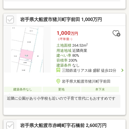
岩手県大船渡市猪川町字前田 1,000万円
1,000
万円
（坪単価:-）
2
土地面積
264.52m
用途地域
近隣商業
建ぺい率
80%
容積率
200%
建築条件
なし
三陸鉄道リアス線 盛駅 徒歩22分
岩手県大船渡市猪川町字前田
建築条件なし
更地
本下水
近隣に公園があり小学校も近いので子育て世代にもおすすめです
岩手県大船渡市赤崎町字石橋前 2,600万円