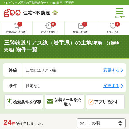
NTTグループ運営の不動産総合サイト goo住宅・不動産
1
0
0
0
最近検索した条件
最近見た物件
保存した条件
お気に入り
三陸鉄道リアス線（岩手県）の土地
(宅地・分譲地・
物件一覧
売地)
路線
変更する
三陸鉄道リアス線
条件
変更する
指定なし
新着メールを受
検索条件を保存
アプリで探す
取る
24
件
が該当しました。