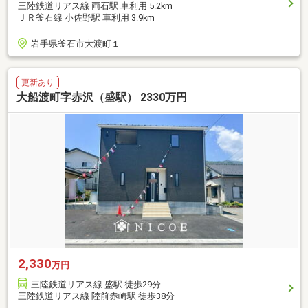
三陸鉄道リアス線 両石駅 車利用 5.2km
ＪＲ釜石線 小佐野駅 車利用 3.9km
岩手県釜石市大渡町１
更新あり
大船渡町字赤沢（盛駅） 2330万円
2,330
万円
三陸鉄道リアス線 盛駅 徒歩29分
三陸鉄道リアス線 陸前赤崎駅 徒歩38分