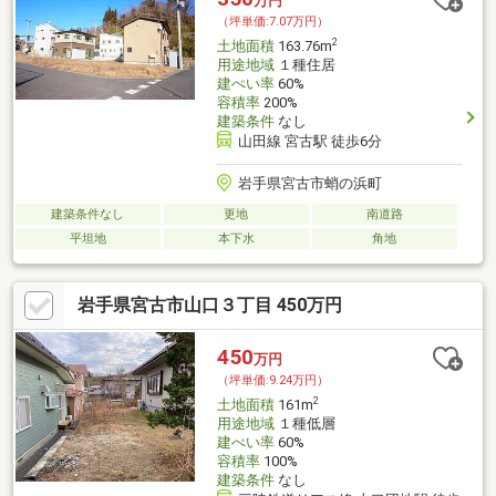
万円
（坪単価:7.07万円）
2
土地面積
163.76m
用途地域
１種住居
建ぺい率
60%
容積率
200%
建築条件
なし
山田線 宮古駅 徒歩6分
岩手県宮古市蛸の浜町
建築条件なし
更地
南道路
平坦地
本下水
角地
岩手県宮古市山口３丁目 450万円
450
万円
（坪単価:9.24万円）
2
土地面積
161m
用途地域
１種低層
建ぺい率
60%
容積率
100%
建築条件
なし