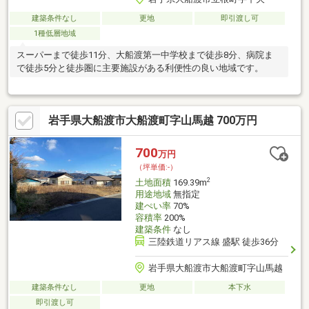
建築条件なし
更地
即引渡し可
1種低層地域
スーパーまで徒歩11分、大船渡第一中学校まで徒歩8分、病院ま
で徒歩5分と徒歩圏に主要施設がある利便性の良い地域です。
岩手県大船渡市大船渡町字山馬越 700万円
700
万円
（坪単価:-）
2
土地面積
169.39m
用途地域
無指定
建ぺい率
70%
容積率
200%
建築条件
なし
三陸鉄道リアス線 盛駅 徒歩36分
岩手県大船渡市大船渡町字山馬越
建築条件なし
更地
本下水
即引渡し可