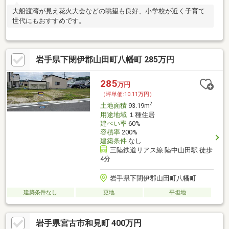
大船渡湾が見え花火大会などの眺望も良好、小学校が近く子育て
世代にもおすすめです。
岩手県下閉伊郡山田町八幡町 285万円
285
万円
（坪単価:10.11万円）
2
土地面積
93.19m
用途地域
１種住居
建ぺい率
60%
容積率
200%
建築条件
なし
三陸鉄道リアス線 陸中山田駅 徒歩
4分
岩手県下閉伊郡山田町八幡町
建築条件なし
更地
平坦地
岩手県宮古市和見町 400万円