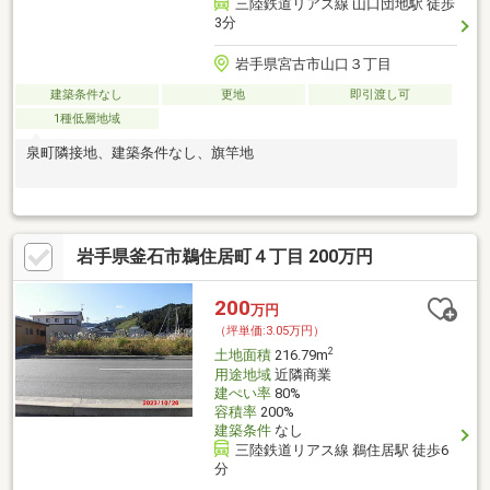
三陸鉄道リアス線 山口団地駅 徒歩
3分
岩手県宮古市山口３丁目
建築条件なし
更地
即引渡し可
1種低層地域
泉町隣接地、建築条件なし、旗竿地
岩手県釜石市鵜住居町４丁目 200万円
200
万円
（坪単価:3.05万円）
2
土地面積
216.79m
用途地域
近隣商業
建ぺい率
80%
容積率
200%
建築条件
なし
三陸鉄道リアス線 鵜住居駅 徒歩6
分