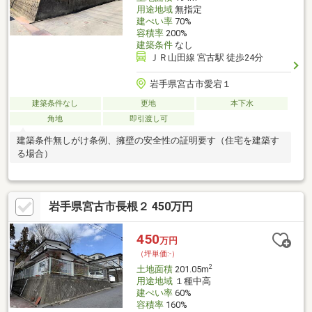
用途地域
無指定
建ぺい率
70%
容積率
200%
建築条件
なし
ＪＲ山田線 宮古駅 徒歩24分
岩手県宮古市愛宕１
建築条件なし
更地
本下水
角地
即引渡し可
建築条件無しがけ条例、擁壁の安全性の証明要す（住宅を建築す
る場合）
岩手県宮古市長根２ 450万円
450
万円
（坪単価:-）
2
土地面積
201.05m
用途地域
１種中高
建ぺい率
60%
容積率
160%