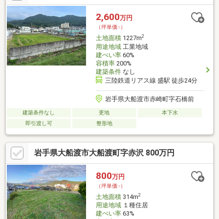
2,600
万円
（坪単価:-）
2
土地面積
1227m
用途地域
工業地域
建ぺい率
60%
容積率
200%
建築条件
なし
三陸鉄道リアス線 盛駅 徒歩24分
岩手県大船渡市赤崎町字石橋前
建築条件なし
更地
本下水
即引渡し可
整形地
岩手県大船渡市大船渡町字赤沢 800万円
800
万円
（坪単価:-）
2
土地面積
314m
用途地域
１種住居
建ぺい率
63%