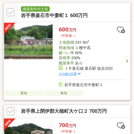
建築条件付土地
岩手県釜石市中妻町１ 600万円
600
万円
（坪単価:-）
2
土地面積
241.5m
用途地域
１種中高
建ぺい率
60%
容積率
200%
建築条件
あり
ＪＲ釜石線 釜石駅 徒歩20分
その他の交通
岩手県釜石市中妻町１
更地
角地
岩手県上閉伊郡大槌町大ケ口２ 700万円
700
万円
（坪単価:-）