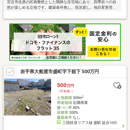
宮古市佐原の区画整然とした閑静な住宅地にあり、四季折々の自
然が楽しめる立地です。建築条件無し。現況渡し。地目変更登記
要す。前面道路：位置指定道路（第812‐2号）共有持分：
2954/39750を移転予定。
岩手県大船渡市盛町字下舘下 500万円
500
万円
（坪単価:-）
2
土地面積
500m
用途地域
近隣商業
建ぺい率
80%
容積率
300%
建築条件
なし
三陸鉄道リアス線 盛駅 徒歩10分