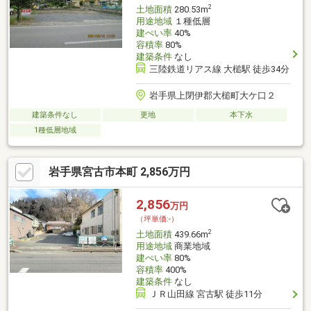
2
土地面積
280.53m
用途地域
１種低層
建ぺい率
40%
容積率
80%
建築条件
なし
三陸鉄道リアス線 大槌駅 徒歩34分
岩手県上閉伊郡大槌町大ケ口２
建築条件なし
更地
本下水
1種低層地域
岩手県宮古市本町 2,856万円
2,856
万円
（坪単価:-）
2
土地面積
439.66m
用途地域
商業地域
建ぺい率
80%
容積率
400%
建築条件
なし
ＪＲ山田線 宮古駅 徒歩11分