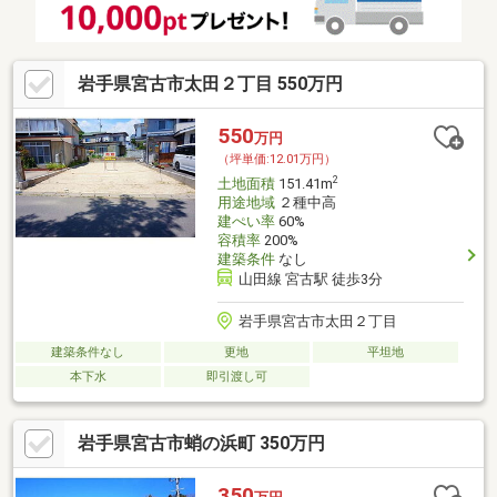
岩手県宮古市太田２丁目 550万円
550
万円
（坪単価:12.01万円）
2
土地面積
151.41m
用途地域
２種中高
建ぺい率
60%
容積率
200%
建築条件
なし
山田線 宮古駅 徒歩3分
岩手県宮古市太田２丁目
建築条件なし
更地
平坦地
本下水
即引渡し可
岩手県宮古市蛸の浜町 350万円
350