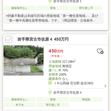
岩手県宮古市佐原１
建築条件なし
更地
即引渡し可
※対象不動産は非線引区域の用途地域「第一種住居地域」、及び
「第一種中高層住居専用地域」です。《周辺環境・立地条件
等》・南西側隣地よりも敷地が高くなっているため、陽当たり良
好です。・宅地地盤面が前面道路よりも高くなっているため、道
路からの目線が気になりません。《建築用途・有効活用》・建築
岩手県宮古市佐原４ 450万円
条件付き売地ではないため、お好きなハウスメーカー・工務店で
の建築が可能です。間取り、設備、外観、全て自分好みのスタイ
ルで一からご検討いただくことが可能です。《アクセス》・三陸
450
万円
鉄道リアス線「宮古」駅まで徒歩28分の物件です。
（坪単価:-）
2
土地面積
227.28m
用途地域
無指定
建ぺい率
70%
容積率
200%
建築条件
なし
ＪＲ山田線 宮古駅 徒歩38分
岩手県宮古市佐原４
建築条件なし
更地
南道路
本下水
即引渡し可