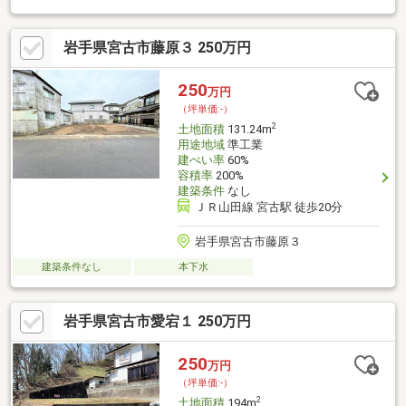
岩手県宮古市藤原３ 250万円
250
万円
（坪単価:-）
2
土地面積
131.24m
用途地域
準工業
建ぺい率
60%
容積率
200%
建築条件
なし
ＪＲ山田線 宮古駅 徒歩20分
岩手県宮古市藤原３
建築条件なし
本下水
岩手県宮古市愛宕１ 250万円
250
万円
（坪単価:-）
2
土地面積
194m