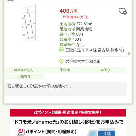
400
万円
（坪単価:8.49万円）
2
土地面積
272.63m
用途地域
商業地域
建ぺい率
80%
容積率
400%
建築条件
なし
三陸鉄道リアス線 宮古駅 徒歩6分
岩手県宮古市和見町
建築条件なし
平坦地
本下水
上物有り
宮古駅徒歩6分!広さ82坪の売地です。