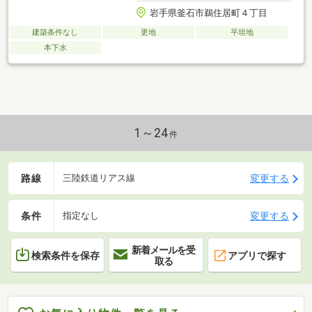
岩手県釜石市鵜住居町４丁目
建築条件なし
更地
平坦地
本下水
1～24
件
路線
変更する
三陸鉄道リアス線
条件
変更する
指定なし
新着メールを受
検索条件を保存
アプリで探す
取る