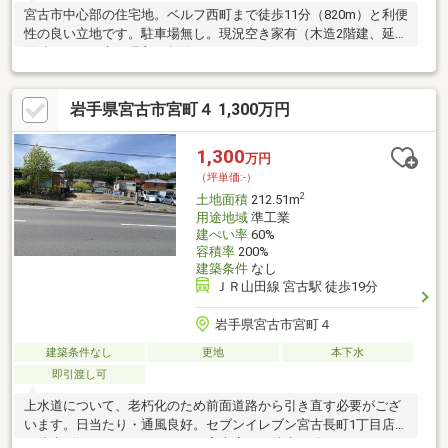
宮古市中心部の住宅地。ベルフ西町まで徒歩11分（820m）と利便
性の良い立地です。駐車場無し。現況空き家有（木造2階建、延床
面積150.58平米、昭和38年築）
岩手県宮古市宮町４ 1,300万円
1,300
万円
（坪単価:-）
2
土地面積
212.51m
用途地域
準工業
建ぺい率
60%
容積率
200%
建築条件
なし
ＪＲ山田線 宮古駅 徒歩19分
岩手県宮古市宮町４
建築条件なし
更地
本下水
即引渡し可
上水道について、老朽化のため前面道路から引き直す必要がござ
います。日当たり・通風良好。セブンイレブン宮古長町1丁目店ま
で徒歩4分（300m）、マルイチ宮古店まで徒歩10分（800m）。