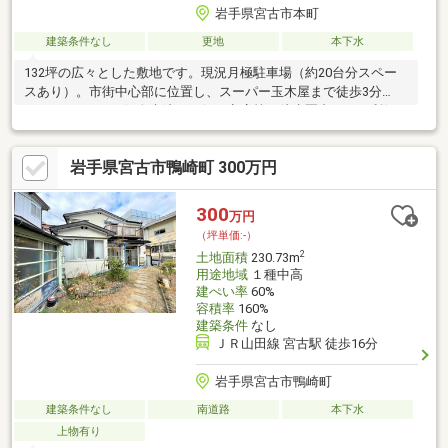
岩手県宮古市本町
建築条件なし
更地
本下水
132坪の広々とした敷地です。現況月極駐車場（約20台分スペー
スあり）。市街中心部に位置し、スーパー玉木屋まで徒歩3分
（170ｍ）など、個人病院や銀行・商店等が徒歩圏内にあり利便
性の良い立地です。
岩手県宮古市鴨崎町 300万円
300
万円
（坪単価:-）
2
土地面積
230.73m
用途地域
１種中高
建ぺい率
60%
容積率
160%
建築条件
なし
ＪＲ山田線 宮古駅 徒歩16分
岩手県宮古市鴨崎町
建築条件なし
南道路
本下水
上物有り