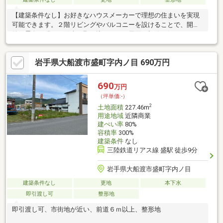
【建築条件なし】お好きなハウスメーカーで理想の住まいを実現
可能できます。２階リビングやバルコニーを設けることで、開放
的な景色と明るい陽光を取り込めます。周囲の視線も気になりに
くく、プライベート性も確保。ぜひ現地でこのロケーションをご
確認ください。
岩手県大船渡市盛町字内ノ目 690万円
690
万円
（坪単価:-）
2
土地面積
227.46m
用途地域
近隣商業
建ぺい率
80%
容積率
300%
建築条件
なし
三陸鉄道リアス線 盛駅 徒歩9分
岩手県大船渡市盛町字内ノ目
建築条件なし
更地
本下水
即引渡し可
整形地
即引渡し可、市街地が近い、前道６ｍ以上、整形地