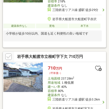
容積率
218%
建築条件
なし
三陸鉄道リアス線 盛駅 徒歩29分
岩手県大船渡市大船渡町字赤沢
建築条件なし
更地
本下水
小学校が徒歩10分以内、国道も近く利便性の良い地域です
岩手県大船渡市立根町字下欠 710万円
710
万円
（坪単価:-）
2
土地面積
237.28m
用途地域
１種低層
建ぺい率
40%
容積率
80%
建築条件
なし
三陸鉄道リアス線 盛駅 徒歩3.2km
岩手県大船渡市立根町字下欠