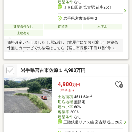
建築条件
なし
ＪＲ山田線 宮古駅 徒歩26分
岩手県宮古市長根２
建築条件なし
南道路
本下水
上物有り
価格改定いたしました！現況渡し（古屋付にてお引渡し）建築条
件無しカーナビでの検索はこちら【宮古市長根2丁目11番9号（住
居表示）】ご興味のある方は岩手支店不動産課（019-656-3111）
までご連絡ください！
岩手県宮古市佐原１ 4,980万円
4,980
万円
（坪単価:-）
2
土地面積
4511.54m
用途地域
無指定
建ぺい率
60%
容積率
200%
建築条件
なし
三陸鉄道リアス線 宮古駅 徒歩28分