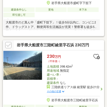
岩手県大船渡市盛町字下舘下
建築条件なし
更地
本下水
即引渡し可
大船渡市のど真ん中「盛町下舘下」！徒歩5分以内に、コンビニ2
件、ドラッグストア、郵便局等生活施設が充実！警察署も徒歩5分
圏内で安心です♪幹線道路(国道45線、バイパス：県道丸森権現堂
線)へのアクセスも良く、「盛駅」まで徒歩10分と交通利便性も良
好です。151坪のゆったり敷地！戸建用としてはもちろん、事業
岩手県大船渡市三陸町綾里字石浜 230万円
用としても！建築条件が付いていないので、お好きなメーカー・
工務店で建築することが可能です♪もちろん、お好みやご予算に応
じて建築会社のご紹介も可能です！
230
万円
（坪単価:-）
2
土地面積
398.42m
用途地域
無指定
建ぺい率
-
容積率
-
建築条件
なし
三陸鉄道リアス線 綾里駅 徒歩21分
その他の交通
岩手県大船渡市三陸町綾里字石浜
建築条件なし
更地
整形地