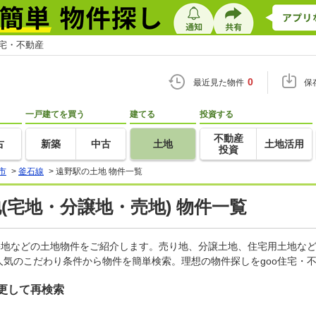
住宅・不動産
0
最近見た物件
保
一戸建てを買う
建てる
投資する
不動産
古
新築
中古
土地
土地活用
投資
市
>
釜石線
>
遠野駅の土地 物件一覧
地(宅地・分譲地・売地) 物件一覧
宅地などの土地物件をご紹介します。売り地、分譲土地、住宅用土地など
気のこだわり条件から物件を簡単検索。理想の物件探しをgoo住宅・
更して再検索