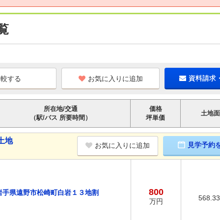
覧
お気に入りに追加
資料請求
所在地/交通
価格
土地面
（駅/バス 所要時間）
坪単価
土地
見学予約
お気に入りに追加
800
岩手県遠野市松崎町白岩１３地割
568.3
万円