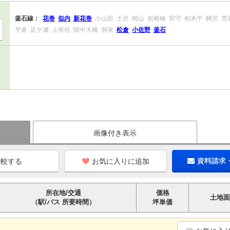
釜石線：
花巻
似内
新花巻
小山田
土沢
晴山
岩根橋
宮守
柏木平
鱒沢
荒
平倉
足ケ瀬
上有住
陸中大橋
洞泉
松倉
小佐野
釜石
画像付き表示
お気に入りに追加
資料請求
所在地/交通
価格
土地面
（駅/バス 所要時間）
坪単価