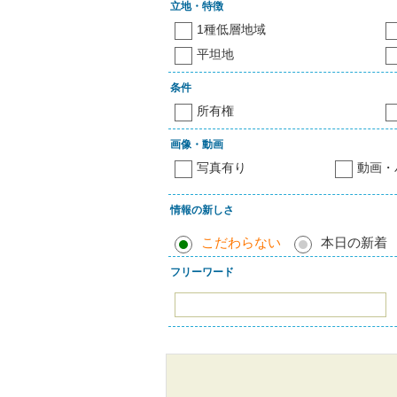
立地・特徴
1種低層地域
平坦地
条件
所有権
画像・動画
写真有り
動画・
情報の新しさ
こだわらない
本日の新着
フリーワード