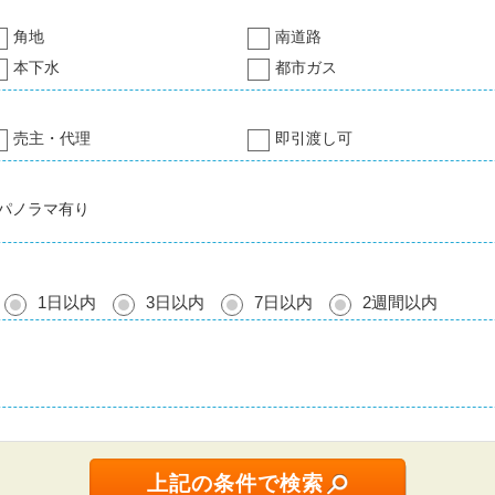
角地
南道路
本下水
都市ガス
売主・代理
即引渡し可
パノラマ有り
1日以内
3日以内
7日以内
2週間以内