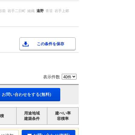
谷前
岩手二日町
綾織
遠野
青笹
岩手上郷
この条件を保存
表示件数
・お問い合わせをする(無料)
用途地域
建ぺい率
積
建築条件
容積率