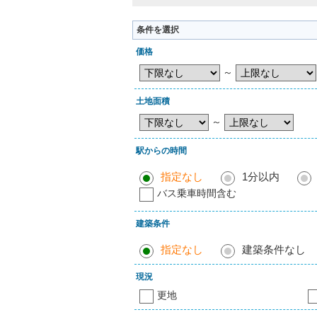
条件を選択
価格
～
土地面積
～
駅からの時間
指定なし
1分以内
バス乗車時間含む
建築条件
指定なし
建築条件なし
現況
更地