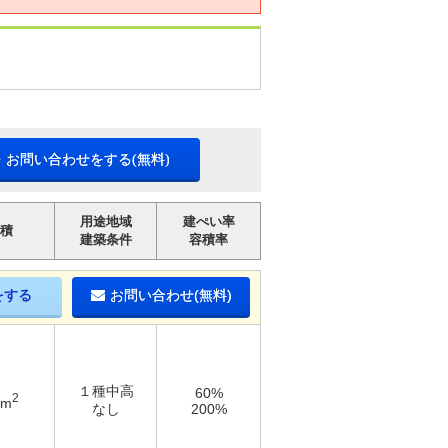
・お問い合わせをする(無料)
用途地域
建ぺい率
積
建築条件
容積率
をする
お問い合わせ(無料)
１種中高
60%
2
3m
なし
200%