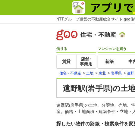
NTTグループ運営の不動産総合サイト goo
借りる
マンションを買う
店舗･
賃貸
新築
中
事業用
住宅・不動産
>
土地
>
東北
>
岩手県
>
遠野
遠野駅(岩手県)の土
遠野駅(岩手県)の土地、分譲地、売地、
産。価格・土地面積・建築条件・立地・人
探したい物件の路線・検索条件を変