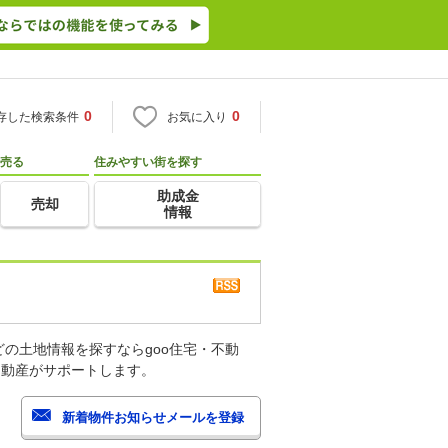
0
0
存した検索条件
お気に入り
売る
住みやすい街を探す
助成金
売却
情報
の土地情報を探すならgoo住宅・不動
不動産がサポートします。