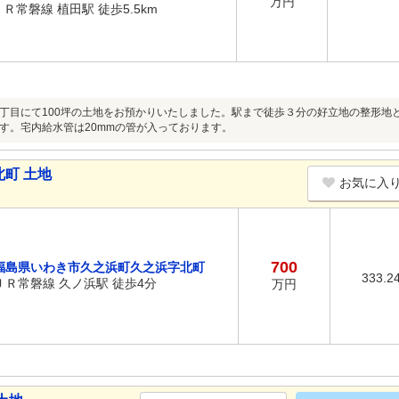
万円
ＪＲ常磐線 植田駅 徒歩5.5km
丁目にて100坪の土地をお預かりいたしました。駅まで徒歩３分の好立地の整形地
す。宅内給水管は20mmの管が入っております。
町 土地
お気に入
700
福島県いわき市久之浜町久之浜字北町
333.2
ＪＲ常磐線 久ノ浜駅 徒歩4分
万円