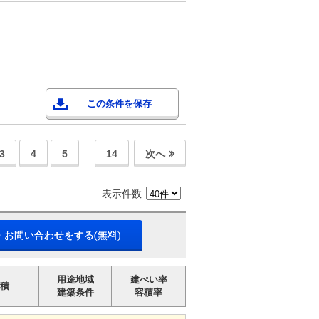
この条件を保存
3
4
5
14
次へ
…
表示件数
・お問い合わせをする(無料)
用途地域
建ぺい率
積
建築条件
容積率