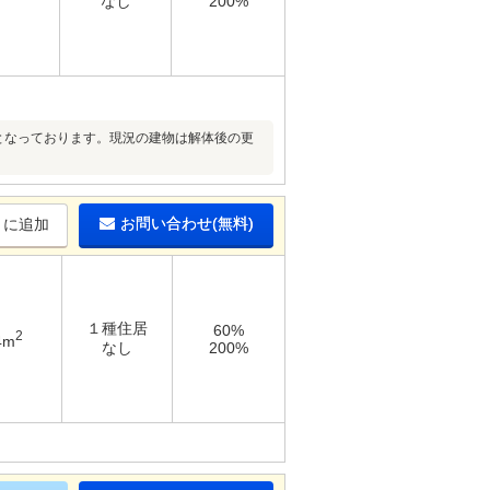
なし
200%
となっております。現況の建物は解体後の更
お問い合わせ(無料)
りに追加
１種住居
60%
2
4m
なし
200%