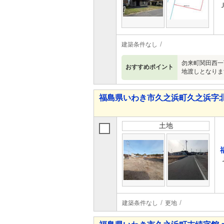
建築条件なし
勿来町関田西一
おすすめポイント
地渡しとなりま
福島県いわき市久之浜町久之浜字北
土地
建築条件なし
更地