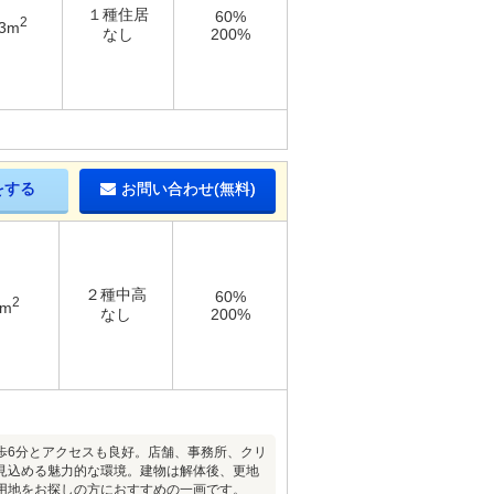
１種住居
60%
2
93m
なし
200%
をする
お問い合わせ(無料)
２種中高
60%
2
1m
なし
200%
歩6分とアクセスも良好。店舗、事務所、クリ
見込める魅力的な環境。建物は解体後、更地
用地をお探しの方におすすめの一画です。