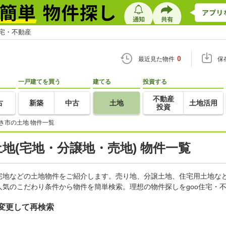
住宅・不動産
0
最近見た物件
保
一戸建てを買う
建てる
投資する
不動産
古
新築
中古
土地
土地活用
投資
き市の土地 物件一覧
土地(宅地・分譲地・売地) 物件一覧
宅地などの土地物件をご紹介します。売り地、分譲土地、住宅用土地など
気のこだわり条件から物件を簡単検索。理想の物件探しをgoo住宅・
変更して再検索