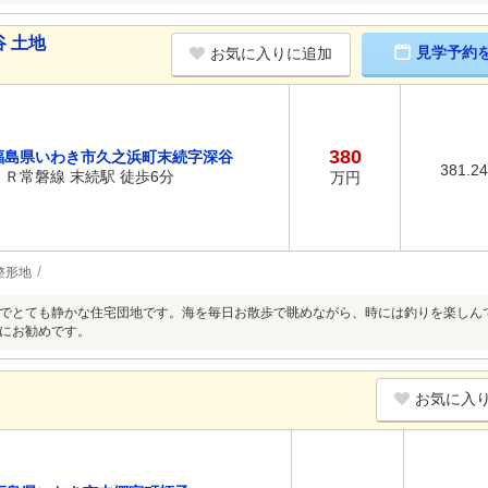
 土地
見学予約
お気に入りに追加
380
福島県いわき市久之浜町末続字深谷
381.2
ＪＲ常磐線 末続駅 徒歩6分
万円
整形地
でとても静かな住宅団地です。海を毎日お散歩で眺めながら、時には釣りを楽しん
にお勧めです。
お気に入