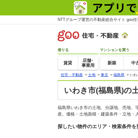
NTTグループ運営の不動産総合サイト goo
借りる
マンションを買う
店舗･
賃貸
新築
中
事業用
住宅・不動産
>
土地
>
東北
>
福島県
>
いわ
いわき市(福島県)の
福島県いわき市の土地、分譲地、売地、
産。価格・土地面積・建築条件・立地・人
探したい物件のエリア・検索条件を