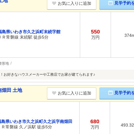
土地
見学予約
お気に入りに追加
550
福島県いわき市久之浜町末続字館
374
ＪＲ常磐線 末続駅 徒歩5分
万円
整形地
！お好きなハウスメーカーや工務店でお家が建てられます♪
畑田 土地
見学予約
お気に入りに追加
680
福島県いわき市久之浜町久之浜字南畑田
493.3
ＪＲ常磐線 久ノ浜駅 徒歩5分
万円