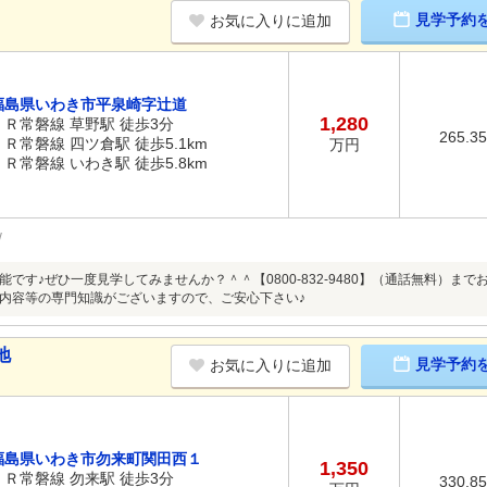
見学予約
お気に入りに追加
福島県いわき市平泉崎字辻道
1,280
ＪＲ常磐線 草野駅 徒歩3分
265.3
ＪＲ常磐線 四ツ倉駅 徒歩5.1km
万円
ＪＲ常磐線 いわき駅 徒歩5.8km
能です♪ぜひ一度見学してみませんか？＾＾【0800-832-9480】（通話無料）ま
内容等の専門知識がございますので、ご安心下さい♪
地
見学予約
お気に入りに追加
福島県いわき市勿来町関田西１
1,350
ＪＲ常磐線 勿来駅 徒歩3分
330.8