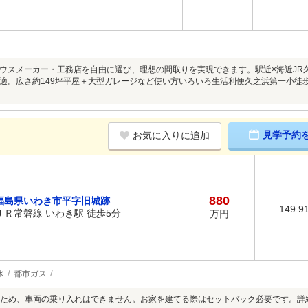
ウスメーカー・工務店を自由に選び、理想の間取りを実現できます。駅近×海近JR
適。広さ約149坪平屋＋大型ガレージなど使い方いろいろ生活利便久之浜第一小徒歩
。
見学予約
お気に入りに追加
880
福島県いわき市平字旧城跡
149.9
ＪＲ常磐線 いわき駅 徒歩5分
万円
水
都市ガス
ため、車両の乗り入れはできません。お家を建てる際はセットバック必要です。詳