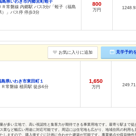
福島県いわき市内郷宮町蛭子
800
ＪＲ常磐線 内郷駅 バス3分/「蛭子（福島
1248.
万円
県）」バス停 停歩3分
見学予約
お気に入りに追加
1,650
福島県いわき市東田町１
249.7
ＪＲ常磐線 植田駅 徒歩6分
万円
量が多い立地で、高い視認性と集客力が期待できる事業用地です。最寄り駅まで徒
ス業など幅広い用途に対応可能です。周辺には住宅地も広がり、地域住民の利用も
たしますので、購入後すぐに計画に合わせた建築が可能です。事業拠点や収益物件