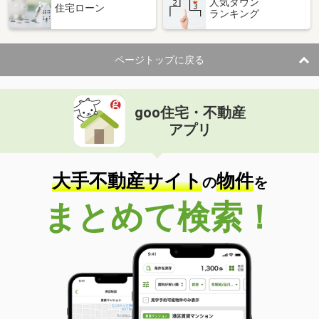
人気タウン
住宅ローン
ランキング
ページトップに戻る
goo住宅・不動産
アプリ
大手不動産サイト
物件
の
を
まとめて検索！