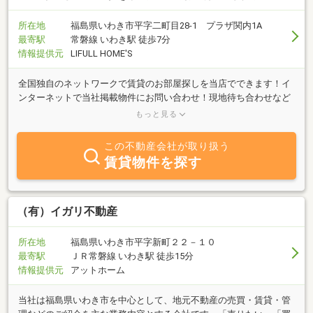
所在地
福島県いわき市平字二町目28-1 プラザ関内1A
最寄駅
常磐線 いわき駅 徒歩7分
情報提供元
LIFULL HOME'S
全国独自のネットワークで賃貸のお部屋探しを当店でできます！イ
ンターネットで当社掲載物件にお問い合わせ！現地待ち合わせなど
でご見学可能です。いわき市全域不動産をお探しならカネタ菅波に
もっと見る
お任せ下さい。
この不動産会社が取り扱う
賃貸物件を探す
（有）イガリ不動産
所在地
福島県いわき市平字新町２２－１０
最寄駅
ＪＲ常磐線 いわき駅 徒歩15分
情報提供元
アットホーム
当社は福島県いわき市を中心として、地元不動産の売買・賃貸・管