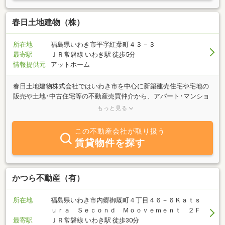
春日土地建物（株）
所在地
福島県いわき市平字紅葉町４３－３
最寄駅
ＪＲ常磐線 いわき駅 徒歩5分
情報提供元
アットホーム
春日土地建物株式会社ではいわき市を中心に新築建売住宅や宅地の
販売や土地･中古住宅等の不動産売買仲介から、アパート･マンショ
ン･貸家、貸店舗、貸事務所等の不動産賃貸仲介、不動産管理まで
もっと見る
幅広く取り扱っております。いわき市で不動産を買いたい・借りた
い・売りたい・貸したいなど不動産全般に関するお悩み・ご相談を
この不動産会社が取り扱う
承っておりますので、お気軽にご相談ください。
賃貸物件を探す
かつら不動産（有）
所在地
福島県いわき市内郷御厩町４丁目４６－６Ｋａｔｓ
ｕｒａ Ｓｅｃｏｎｄ Ｍｏｏｖｅｍｅｎｔ ２Ｆ
最寄駅
ＪＲ常磐線 いわき駅 徒歩30分