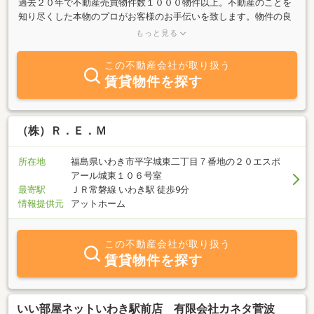
過去２０年で不動産売買物件数１０００物件以上。不動産のことを
知り尽くした本物のプロがお客様のお手伝いを致します。物件の良
いところはもちろん、悪いところもしっかりとお伝します。ご安心
もっと見る
してお任せください。
この不動産会社が取り扱う
賃貸物件を探す
（株）Ｒ．Ｅ．Ｍ
所在地
福島県いわき市平字城東二丁目７番地の２０エスポ
アール城東１０６号室
最寄駅
ＪＲ常磐線 いわき駅 徒歩9分
情報提供元
アットホーム
この不動産会社が取り扱う
賃貸物件を探す
いい部屋ネットいわき駅前店 有限会社カネタ菅波