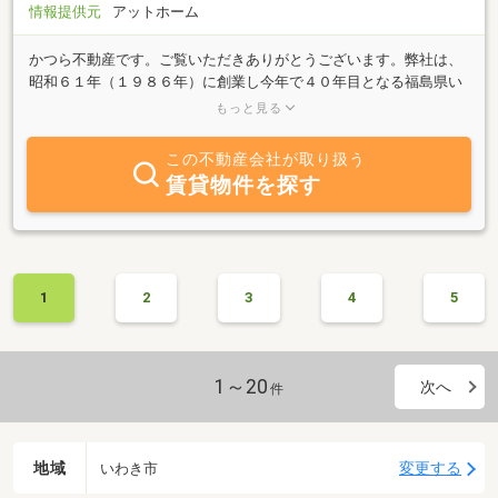
情報提供元
アットホーム
かつら不動産です。ご覧いただきありがとうございます。弊社は、
昭和６１年（１９８６年）に創業し今年で４０年目となる福島県い
わき市の不動産会社です。創業以来、『快適な生活空間の提供』を
もっと見る
信条に営業してまいりました。「売りたい」「買いたい」「借りた
い」「貸したい」不動産に関する事は何でもお気軽にご相談くださ
この不動産会社が取り扱う
い。「新築物件の情報が欲しい」「土地の活用に困ってる」等お客
賃貸物件を探す
様のご要望に合わせて物件情報をご提供させていただきます。些細
なことでも結構です。ご相談お待ちしております。また、当社の管
理物件につきましては入居後のトラブル回避など色々な角度からア
ドバイスさせていだだきます。いわき市の物件探しは是非当社まで
ご相談下さい。
1
2
3
4
5
1～20
次へ
件
地域
変更する
いわき市