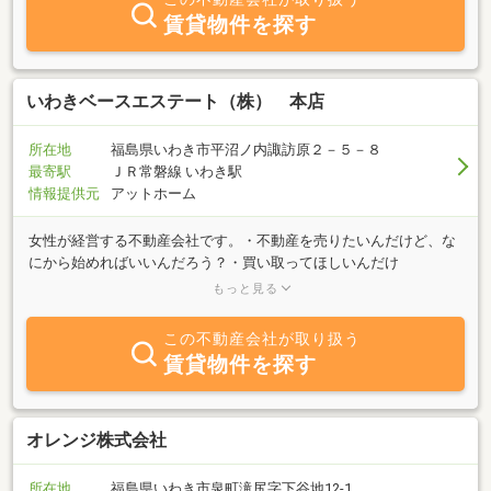
賃貸物件を探す
いわきベースエステート（株） 本店
所在地
福島県いわき市平沼ノ内諏訪原２－５－８
最寄駅
ＪＲ常磐線 いわき駅
情報提供元
アットホーム
女性が経営する不動産会社です。・不動産を売りたいんだけど、な
にから始めればいいんだろう？・買い取ってほしいんだけ
ど・・・？・住んだままで売却したい。・相続財産だけど、どんな
もっと見る
手続きが必要・・・？・売却時の費用や税金は・・・？・新築マン
ションに住みたいんだけど、新築業者の査定に不安。・リフォーム
この不動産会社が取り扱う
したいんだけど、いいリフォーム屋さんないかなぁ？不動産に関わ
賃貸物件を探す
る悩みも尽きませんよね。「いわきベース・エステート(株)」へ、
お気軽にご相談下さい。
オレンジ株式会社
所在地
福島県いわき市泉町滝尻字下谷地12-1