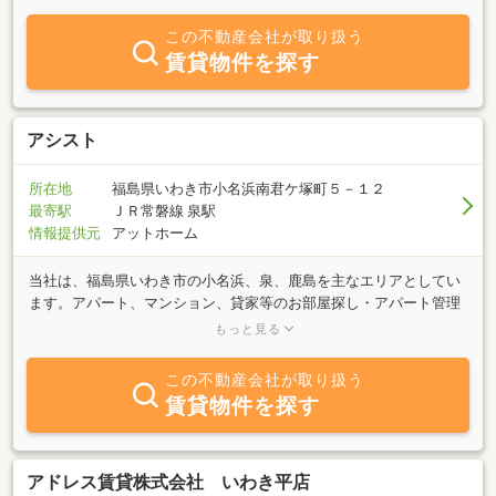
で「豊かに暮らす」お客様が増えれば、笑顔が増えます。笑顔の人
が増えれば、いわきの町が笑顔になります。いわきの町が笑顔でい
この不動産会社が取り扱う
っぱいになれば、幸せもいっぱいになります。豊かさをつくるベー
賃貸物件を探す
スが愛だとするならば、愛をもって、お客様の家探しのお手伝いを
するのが私たちの使命です。
アシスト
所在地
福島県いわき市小名浜南君ケ塚町５－１２
最寄駅
ＪＲ常磐線 泉駅
情報提供元
アットホーム
当社は、福島県いわき市の小名浜、泉、鹿島を主なエリアとしてい
ます。アパート、マンション、貸家等のお部屋探し・アパート管理
から土地建物の売却・購入の仲介まで、不動産のことならお気軽に
もっと見る
ご相談下さい。お客様のお問い合わせ、ご来店お待ちしておりま
す。
この不動産会社が取り扱う
賃貸物件を探す
アドレス賃貸株式会社 いわき平店