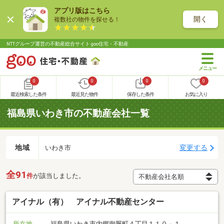
アプリ版はこちら
開く
複数社の物件を探せる！
NTTグループ運営の不動産総合サイト goo住宅・不動産
0
0
0
0
最近検索した条件
最近見た物件
保存した条件
お気に入り
福島県いわき市の不動産会社一覧
地域
変更する
いわき市
全91
件
が該当しました。
アイナル（有） アイナル不動産センター
所在地
福島県いわき市内郷御厩町４丁目１１０－１