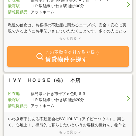
最寄駅
ＪＲ常磐線 いわき駅 徒歩30分
情報提供元
アットホーム
私達の使命は、お客様の不動産に関わるニーズが、安全・安心に実
現できるようにお手伝いさせていただくことです。多くの人にとっ
て不動産に関わるのは、人生における何らかの「変化」の時ではな
もっと見る
いでしょうか？家族の変化・・暮らしの変化・・今を変えたい・・
未来を変えたい・・前向きな変化・・そうではない変化・・、いろ
この不動産会社が取り扱う
いろな変化があると思います。その変化を不動産の専門業者とし
賃貸物件を探す
て、丁寧にサポートさせていただくことが私達の仕事です。
ＩＶＹ ＨＯＵＳＥ（株） 本店
所在地
福島県いわき市平字五色町６３
最寄駅
ＪＲ常磐線 いわき駅 徒歩20分
情報提供元
アットホーム
いわき市平にある不動産会社IVY HOUSE（アイビーハウス）。楽し
く、心地よく、機能的に暮らしたいというお客様の憧れを、物件と
の出会いで形にしていく。それがIVY HOUSEの仕事です。快適な家
もっと見る