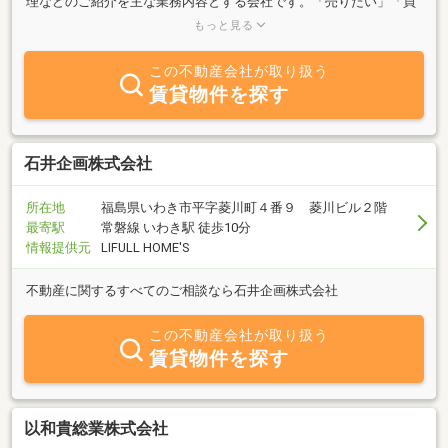
理などのご紹介を主な業務内容とする会社です。「売りたい」「買
いたい」「借りたい」「貸したい」不動産に関する事は何でもお気
もっと見る
軽にご相談ください。お客様のご希望に併せたスピーディーな対応
を心掛けております。地域に根ざした物件情報を揃えてお待ちして
この不動産会社が取り扱う
おります。いわき市内の物件は当社へご相談ください。いわき市内
賃貸物件を探す
及びいわき駅周辺エリア！
石井企画株式会社
所在地
福島県いわき市平字菱川町４番９ 菱川ビル２階
最寄駅
常磐線 いわき駅 徒歩10分
情報提供元
LIFULL HOME'S
不動産に関するすべてのご相談なら石井企画株式会社
この不動産会社が取り扱う
賃貸物件を探す
以和貴総業株式会社