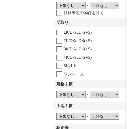
～
価格未定の物件を除く
間取り
1K/DK/LDK(+S)
2K/DK/LDK(+S)
3K/DK/LDK(+S)
4K/DK/LDK(+S)
5K以上
ワンルーム
建物面積
～
土地面積
～
駅徒歩