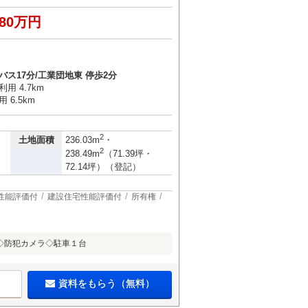
780万円
バス17分/工業団地東 停歩2分
用 4.7km
 6.5km
）
2
土地面積
236.03m
・
2
238.49m
（71.39坪・
72.14坪）（登記）
性能評価付
建設住宅性能評価付
所有権
◇防犯カメラ◇駐車１台
資料をもらう（無料）