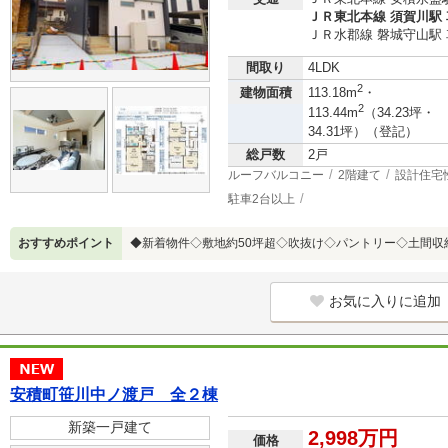
ＪＲ東北本線 須賀川駅 車
ＪＲ水郡線 磐城守山駅 車
間取り
4LDK
2
建物面積
113.18m
・
2
113.44m
（34.23坪・
34.31坪）（登記）
総戸数
2戸
ルーフバルコニー
2階建て
設計住宅
駐車2台以上
おすすめポイント
◆新着物件◇敷地約50坪超◇吹抜け◇パントリー◇土間収
お気に入りに追加
安積町笹川中ノ渡戸 全２棟
新築一戸建て
2,998万円
価格