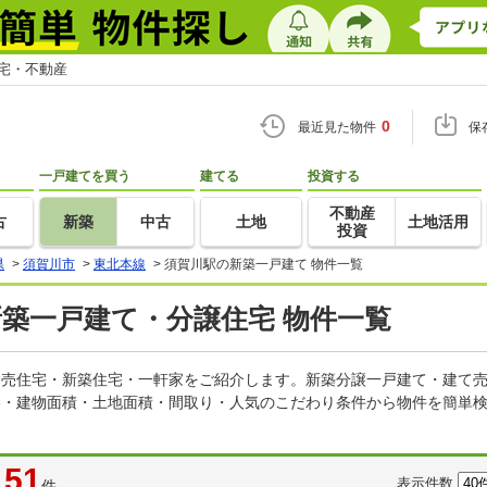
住宅・不動産
0
最近見た物件
保
一戸建てを買う
建てる
投資する
不動産
古
新築
中古
土地
土地活用
投資
県
>
須賀川市
>
東北本線
>
須賀川駅の新築一戸建て 物件一覧
新築一戸建て・分譲住宅 物件一覧
の建売住宅・新築住宅・一軒家をご紹介します。新築分譲一戸建て・建て
格・建物面積・土地面積・間取り・人気のこだわり条件から物件を簡単検
51
表示件数
件