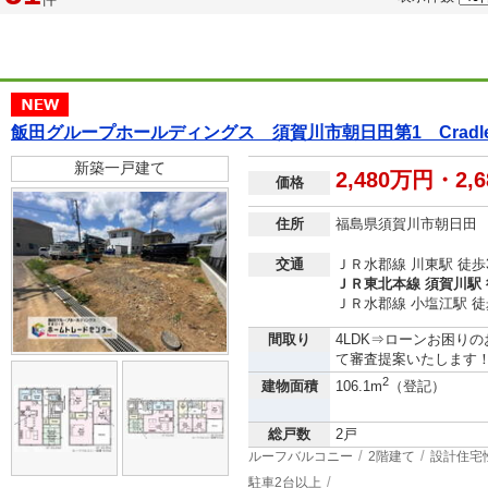
飯田グループホールディングス 須賀川市朝日田第1 Cra
新築一戸建て
2,480万円・2,
価格
住所
福島県須賀川市朝日田
交通
ＪＲ水郡線 川東駅 徒歩
ＪＲ東北本線 須賀川駅 
ＪＲ水郡線 小塩江駅 徒
間取り
4LDK⇒ローンお困り
て審査提案いたします！フリ
2
建物面積
106.1m
（登記）
総戸数
2戸
ルーフバルコニー
2階建て
設計住宅
駐車2台以上