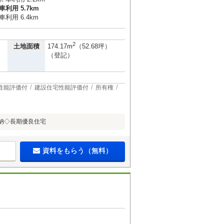
利用 5.7km
利用 6.4km
2
土地面積
174.17m
（52.68坪）
（登記）
性能評価付
建設住宅性能評価付
所有権
納◇長期優良住宅
資料をもらう（無料）