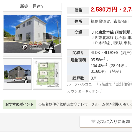
新築一戸建て
2,580万円・2,
価格
住所
福島県須賀川市影沼町
交通
ＪＲ東北本線 須賀川駅 
ＪＲ東北本線 鏡石駅 車利
ＪＲ水郡線 川東駅 車利用
間取り
4LDK・4LDK+S（納戸
2
建物面積
95.58m
～
2
104.48m
（28.91坪～
31.60坪）（登記）
総戸数
3戸
ルーフバルコニー
2階建て
設計住宅
カウンターキッチン
おすすめポイント
◇新着物件◇収納充実◇テレワークルーム付き間取り有り
お気に入りに追加