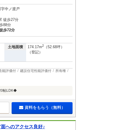
川字中ノ渡戸
 徒歩27分
歩88分
徒歩72分
2
土地面積
174.17m
（52.68坪）
（登記）
性能評価付
建設住宅性能評価付
所有権
0帖LDK◆
資料をもらう（無料）
面へのアクセス良好♪