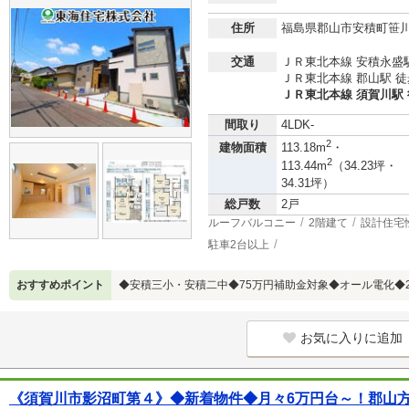
住所
福島県郡山市安積町笹
交通
ＪＲ東北本線 安積永盛駅
ＪＲ東北本線 郡山駅 徒
ＪＲ東北本線 須賀川駅 
間取り
4LDK-
2
建物面積
113.18m
・
2
113.44m
（34.23坪・
34.31坪）
総戸数
2戸
ルーフバルコニー
2階建て
設計住宅
駐車2台以上
おすすめポイント
◆安積三小・安積二中◆75万円補助金対象◆オール電化◆2
お気に入りに追加
《須賀川市影沼町第４》◆新着物件◆月々6万円台～！郡山方