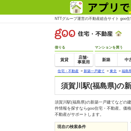
NTTグループ運営の不動産総合サイト goo
借りる
マンションを買う
店舗･
賃貸
新築
中
事業用
住宅・不動産
>
新築一戸建て
>
東北
>
福島
須賀川駅(福島県)の
須賀川駅(福島県)の新築一戸建てなど
件情報を探すならgoo住宅・不動産。価
不動産がサポートします。
現在の検索条件