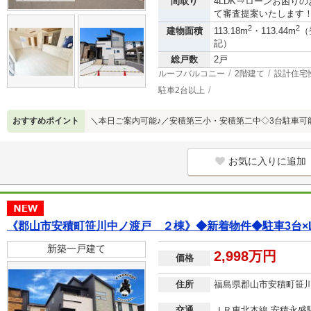
間取り
4LDK⇒ローンお困り
て審査提案いたします！フリ
2
2
建物面積
113.18m
・113.44m
（
記）
総戸数
2戸
ルーフバルコニー
2階建て
設計住宅
駐車2台以上
おすすめポイント
＼本日ご案内可能♪／安積第三小・安積第二中◇3台駐車可
お気に入りに追加
《郡山市安積町笹川中ノ渡戸 ２棟》◆新着物件◆駐車3台×L
新築一戸建て
2,998万円
価格
住所
福島県郡山市安積町笹
交通
ＪＲ東北本線 安積永盛駅 