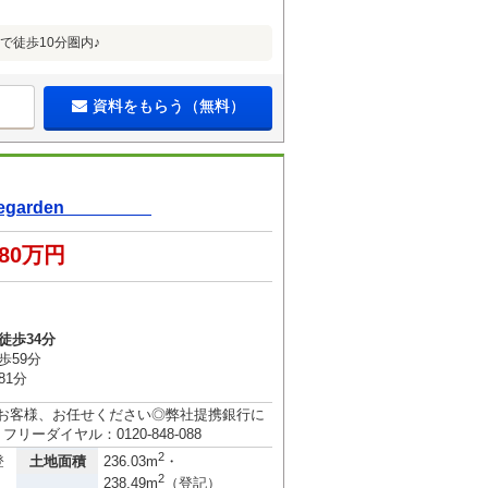
で徒歩10分圏内♪
資料をもらう（無料）
dlegarden
780万円
徒歩34分
歩59分
81分
のお客様、お任せください◎弊社提携銀行に
ーダイヤル：0120-848-088
2
土地面積
登
236.03m
・
2
238.49m
（登記）