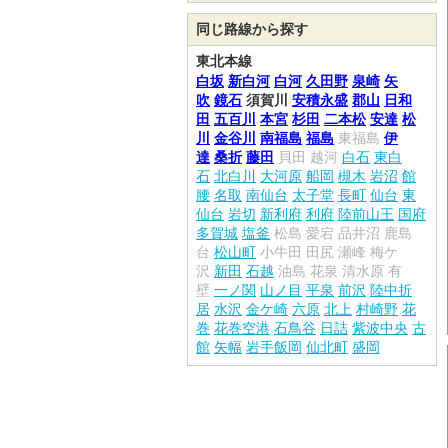
同じ路線から探す
東北本線
白坂
新白河
白河
久田野
泉崎
矢
吹
鏡石
須賀川
安積永盛
郡山
日和
田
五百川
本宮
杉田
二本松
安達
松
川
金谷川
南福島
福島
東福島
伊
達
桑折
藤田
貝田
越河
白石
東白
石
北白川
大河原
船岡
槻木
岩沼
館
腰
名取
南仙台
太子堂
長町
仙台
東
仙台
岩切
新利府
利府
陸前山王
国府
多賀城
塩釜
松島
愛宕
品井沼
鹿島
台
松山町
小牛田
田尻
瀬峰
梅ケ
沢
新田
石越
油島
花泉
清水原
有
壁
一ノ関
山ノ目
平泉
前沢
陸中折
居
水沢
金ケ崎
六原
北上
村崎野
花
巻
花巻空港
石鳥谷
日詰
紫波中央
古
館
矢幅
岩手飯岡
仙北町
盛岡