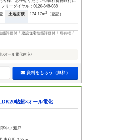
のお客様、お任せください◎弊社提携銀行に
ーダイヤル：0120-848-088
2
土地面積
登
174.17m
（登記）
性能評価付
建設住宅性能評価付
所有権
能♪オール電化住宅♪
資料をもらう（無料）
DK20帖超×オール電化
川字中ノ渡戸
車利用 2.2km