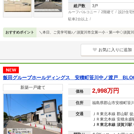
総戸数
3戸
ルーフバルコニー
2階建て
設計住宅
駐車2台以上
おすすめポイント
＼本日、ご見学可能♪／須賀川市立第一小・第一中◇須賀
お気に入りに追加
飯田グループホールディングス 安積町笹川中ノ渡戸 BLO
新築一戸建て
2,998万円
価格
住所
福島県郡山市安積町笹
交通
ＪＲ東北本線 郡山駅 徒
ＪＲ東北本線 安積永盛駅
ＪＲ東北本線 須賀川駅 