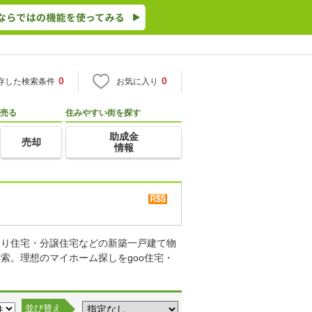
0
0
存した検索条件
お気に入り
売る
住みやすい街を探す
助成金
売却
情報
売り住宅・分譲住宅などの新築一戸建て物
索。理想のマイホーム探しをgoo住宅・
並び替え