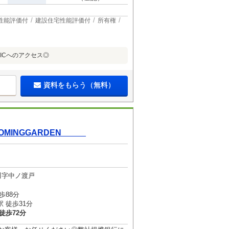
性能評価付
建設住宅性能評価付
所有権
川ICへのアクセス◎
資料をもらう（無料）
OMINGGARDEN
川字中ノ渡戸
歩88分
 徒歩31分
徒歩72分