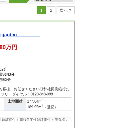
1
2
次へ
dlegarden
680万円
32分
徒歩43分
歩63分
のお客様、お任せください◎弊社提携銀行に
ーダイヤル：0120-848-088
2
土地面積
177.64m
・
2
189.95m
（登記）
性能評価付
建設住宅性能評価付
所有権