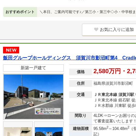
おすすめポイント
＼本日、ご案内可能です♪／第三小・第三中◇小・中学校ま
お気に入りに追加
飯田グループホールディングス 須賀川市影沼町第4 Cra
新築一戸建て
2,580万円・2,
価格
住所
福島県須賀川市影沼町
交通
ＪＲ東北本線 須賀川駅 
ＪＲ東北本線 鏡石駅 徒
ＪＲ水郡線 川東駅 徒歩
間取り
4LDK⇒ローンお困り
て審査提案いたします！フリ
2
2
建物面積
95.58m
～104.48m
（
記）