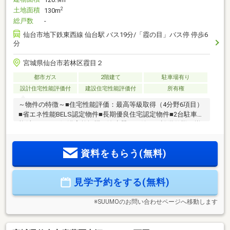
土地面積
2
130m
総戸数
-
仙台市地下鉄東西線 仙台駅 バス19分/「霞の目」バス停 停歩6
分
宮城県仙台市若林区霞目２
都市ガス
2階建て
駐車場有り
設計住宅性能評価付
建設住宅性能評価付
所有権
～物件の特徴～■住宅性能評価：最高等級取得（4分野6項目）
■省エネ性能BELS認定物件■長期優良住宅認定物件■2台駐車可
能(車種による)■浴室乾燥機や浄水器など嬉しい設備仕様が揃
う住まいです♪一建設が贈る若林区霞目『ちょうどいい家』の
新築分譲家族みんなが笑顔になる、安心・安全な住まいをご
資料をもらう(無料)
提供します。今すぐお問い合わせください！
見学予約をする(無料)
※SUUMOのお問い合わせページへ移動します