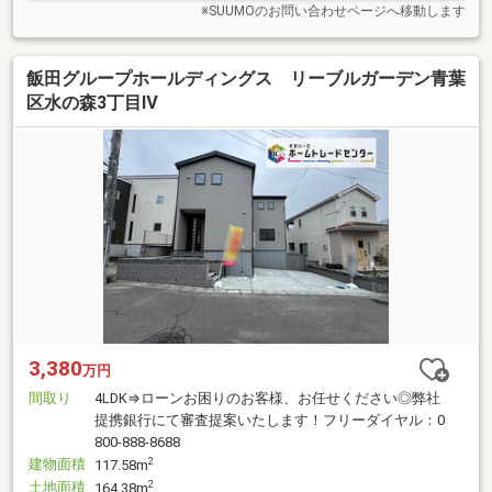
※SUUMOのお問い合わせページへ移動します
飯田グループホールディングス リーブルガーデン青葉
区水の森3丁目Ⅳ
3,380
万円
間取り
4LDK⇒ローンお困りのお客様、お任せください◎弊社
提携銀行にて審査提案いたします！フリーダイヤル：0
800-888-8688
建物面積
2
117.58m
土地面積
2
164.38m