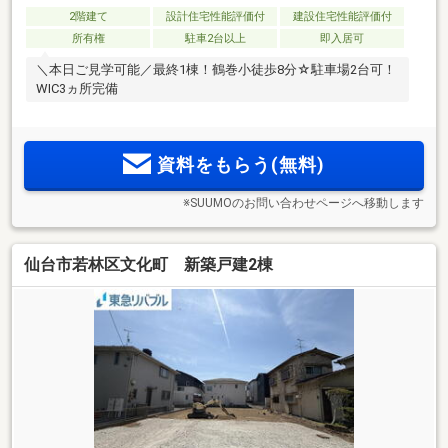
2階建て
設計住宅性能評価付
建設住宅性能評価付
所有権
駐車2台以上
即入居可
＼本日ご見学可能／最終1棟！鶴巻小徒歩8分☆駐車場2台可！
WIC3ヵ所完備
資料をもらう(無料)
※SUUMOのお問い合わせページへ移動します
仙台市若林区文化町 新築戸建2棟