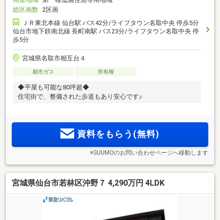
総区画数
2区画
ＪＲ東北本線 仙台駅 バス42分/ライフタウン名取中央 停歩5分
仙台市地下鉄南北線 長町南駅 バス23分/ライフタウン名取中央 停
歩5分
宮城県名取市相互台４
都市ガス
所有権
◆平屋も可能な80坪超◆
住宅街で、整備された歩道もあり安心です♪
資料をもらう(無料)
※SUUMOのお問い合わせページへ移動します
宮城県仙台市若林区沖野７ 4,290万円 4LDK