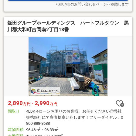
※SUUMOのお問い合わせページへ移動します
飯田グループホールディングス ハートフルタウン 黒
川郡大和町吉岡南2丁目18番
2,890
2,990
万円・
万円
間取り
4LDK⇒ローンお困りのお客様、お任せください◎弊社
提携銀行にて審査提案いたします！フリーダイヤル：0
800-888-8688
建物面積
2
2
96.46m
・96.88m
土地面積
2
2