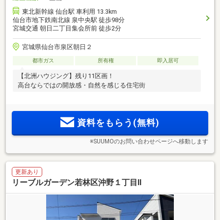
東北新幹線 仙台駅 車利用 13.3km
仙台市地下鉄南北線 泉中央駅 徒歩98分
宮城交通 朝日二丁目集会所前 徒歩2分
宮城県仙台市泉区朝日２
都市ガス
所有権
即入居可
【北洲ハウジング】残り11区画！
高台ならではの開放感・自然を感じる住宅街
資料をもらう(無料)
※SUUMOのお問い合わせページへ移動します
更新あり
リーブルガーデン若林区沖野１丁目Ⅱ