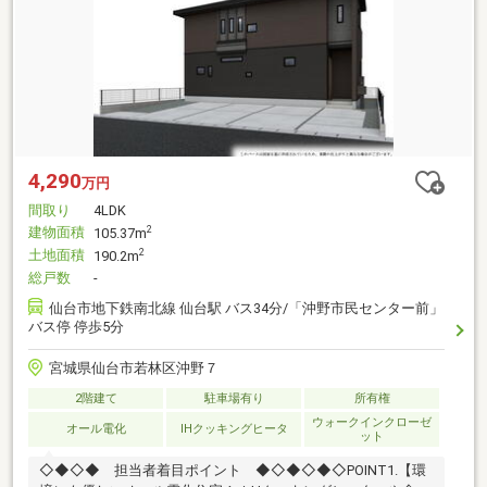
4,290
万円
間取り
4LDK
建物面積
2
105.37m
土地面積
2
190.2m
総戸数
-
仙台市地下鉄南北線 仙台駅 バス34分/「沖野市民センター前」
バス停 停歩5分
宮城県仙台市若林区沖野７
2階建て
駐車場有り
所有権
ウォークインクローゼ
オール電化
IHクッキングヒータ
ット
◇◆◇◆ 担当者着目ポイント ◆◇◆◇◆◇POINT1.【環