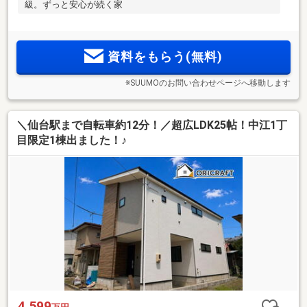
級。ずっと安心が続く家
資料をもらう(無料)
※SUUMOのお問い合わせページへ移動します
＼仙台駅まで自転車約12分！／超広LDK25帖！中江1丁
目限定1棟出ました！♪
4,599