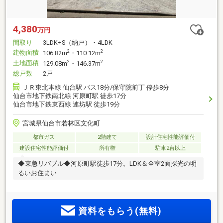
4,380
万円
間取り
3LDK+S（納戸）・4LDK
建物面積
2
2
106.82m
・110.12m
土地面積
2
2
129.08m
・146.37m
総戸数
2戸
ＪＲ東北本線 仙台駅 バス18分/保守院前丁 停歩8分
仙台市地下鉄南北線 河原町駅 徒歩17分
仙台市地下鉄東西線 連坊駅 徒歩19分
宮城県仙台市若林区文化町
都市ガス
2階建て
設計住宅性能評価付
建設住宅性能評価付
所有権
駐車2台以上
◆東急リバブル◆河原町駅徒歩17分。LDK＆全室2面採光の明
るいお住まい
資料をもらう(無料)