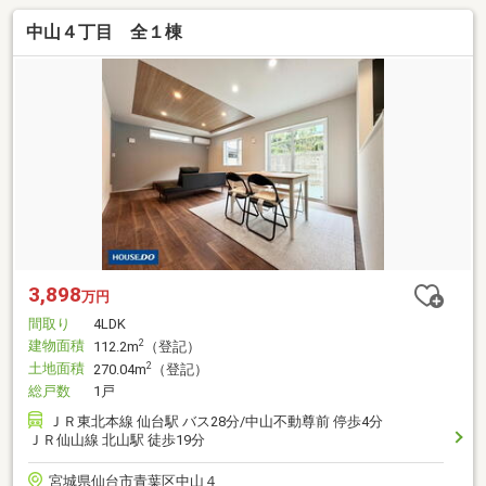
中山４丁目 全１棟
3,898
万円
間取り
4LDK
建物面積
2
112.2m
（登記）
土地面積
2
270.04m
（登記）
総戸数
1戸
ＪＲ東北本線 仙台駅 バス28分/中山不動尊前 停歩4分
ＪＲ仙山線 北山駅 徒歩19分
宮城県仙台市青葉区中山４