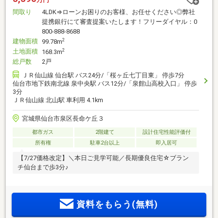
間取り
4LDK⇒ローンお困りのお客様、お任せください◎弊社
提携銀行にて審査提案いたします！フリーダイヤル：0
800-888-8688
建物面積
2
99.78m
土地面積
2
168.3m
総戸数
2戸
ＪＲ仙山線 仙台駅 バス24分/「桜ヶ丘七丁目東」 停歩7分
仙台市地下鉄南北線 泉中央駅 バス12分/「泉館山高校入口」 停歩
3分
ＪＲ仙山線 北山駅 車利用 4.1km
宮城県仙台市泉区長命ケ丘３
都市ガス
2階建て
設計住宅性能評価付
所有権
駐車2台以上
即入居可
【7/27価格改定】＼本日ご見学可能／長期優良住宅☆ブラン
チ仙台まで歩3分♪
資料をもらう(無料)