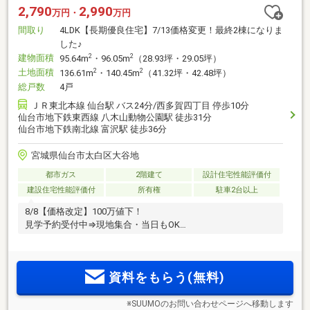
2,790
2,990
万円・
万円
間取り
4LDK【長期優良住宅】7/13価格変更！最終2棟になりま
した♪
建物面積
2
2
95.64m
・96.05m
（28.93坪・29.05坪）
土地面積
2
2
136.61m
・140.45m
（41.32坪・42.48坪）
総戸数
4戸
ＪＲ東北本線 仙台駅 バス24分/西多賀四丁目 停歩10分
仙台市地下鉄東西線 八木山動物公園駅 徒歩31分
仙台市地下鉄南北線 富沢駅 徒歩36分
宮城県仙台市太白区大谷地
都市ガス
2階建て
設計住宅性能評価付
建設住宅性能評価付
所有権
駐車2台以上
8/8【価格改定】100万値下！
見学予約受付中⇒現地集合・当日もOK
資料をもらう(無料)
※SUUMOのお問い合わせページへ移動します