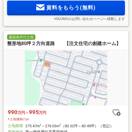
資料をもらう(無料)
※SUUMOのお問い合わせページへ移動します
建築条件付土地
整形地80坪２方向道路 【注文住宅の創建ホーム】
990
995
万円～
万円
※土地価格のみ
土地面積
2
2
275.47m
～276.03m
（83.32坪～83.49坪）（登記）
用途地域
第一種低層住居専用地域