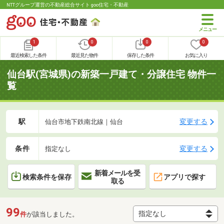
NTTグループ運営の不動産総合サイト goo住宅・不動産
1
0
0
0
最近検索した条件
最近見た物件
保存した条件
お気に入り
仙台駅(宮城県)の新築一戸建て・分譲住宅 物件一
覧
駅
変更する
仙台市地下鉄南北線｜仙台
条件
変更する
指定なし
新着メールを受
検索条件を保存
アプリで探す
取る
99
件
が該当しました。