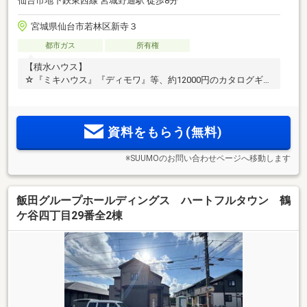
仙台市地下鉄東西線 宮城野通駅 徒歩8分
宮城県仙台市若林区新寺３
都市ガス
所有権
【積水ハウス】
☆『ミキハウス』『ディモワ』等、約12000円のカタログギフ
ト
資料をもらう(無料)
※SUUMOのお問い合わせページへ移動します
飯田グループホールディングス ハートフルタウン 鶴
ケ谷四丁目29番全2棟