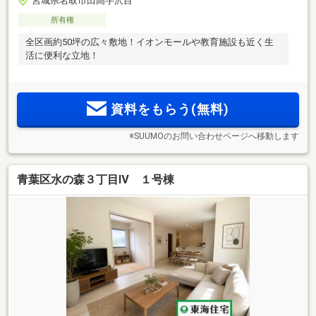
宮城県名取市田高字沢目
所有権
全区画約50坪の広々敷地！イオンモールや教育施設も近く生
活に便利な立地！
資料をもらう(無料)
※SUUMOのお問い合わせページへ移動します
青葉区水の森３丁目Ⅳ １号棟