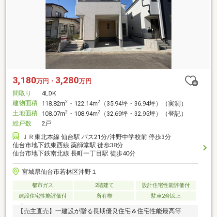
3,180
3,280
万円・
万円
間取り
4LDK
建物面積
2
2
118.82m
・122.14m
（35.94坪・36.94坪）（実測）
土地面積
2
2
108.07m
・108.94m
（32.69坪・32.95坪）（登記）
総戸数
2戸
ＪＲ東北本線 仙台駅 バス21分/沖野中学校前 停歩3分
仙台市地下鉄東西線 薬師堂駅 徒歩38分
仙台市地下鉄南北線 長町一丁目駅 徒歩40分
宮城県仙台市若林区沖野１
都市ガス
2階建て
設計住宅性能評価付
建設住宅性能評価付
所有権
駐車2台以上
【売主直売】一建設が贈る長期優良住宅＆住宅性能最高等