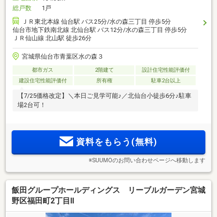
総戸数
1戸
ＪＲ東北本線 仙台駅 バス25分/水の森三丁目 停歩5分
仙台市地下鉄南北線 北仙台駅 バス12分/水の森三丁目 停歩5分
ＪＲ仙山線 北山駅 徒歩26分
宮城県仙台市青葉区水の森３
都市ガス
2階建て
設計住宅性能評価付
建設住宅性能評価付
所有権
駐車2台以上
【7/25価格改定】＼本日ご見学可能♪／北仙台小徒歩6分♪駐車
場2台可！
資料をもらう(無料)
※SUUMOのお問い合わせページへ移動します
飯田グループホールディングス リーブルガーデン宮城
野区福田町2丁目Ⅱ