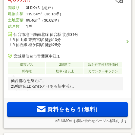
万円
間取り
3LDK+S（納戸）
建物面積
2
119.54m
（36.16坪）
土地面積
2
99.46m
（30.08坪）
総戸数
1戸
仙台市地下鉄南北線 仙台駅 徒歩31分
ＪＲ仙山線 東照宮駅 徒歩13分
ＪＲ仙石線 榴ケ岡駅 徒歩25分
宮城県仙台市青葉区中江１
都市ガス
2階建て
設計住宅性能評価付
所有権
駐車2台以上
カウンターキッチン
仙台都心を身近に。
25帖超広LDKのゆとりある新生活♪
ご内覧可能です！
資料をもらう(無料)
※SUUMOのお問い合わせページへ移動します