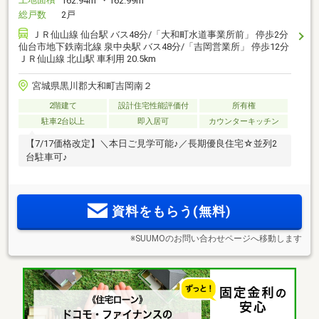
162.94m
・162.99m
総戸数
2戸
ＪＲ仙山線 仙台駅 バス48分/「大和町水道事業所前」 停歩2分
仙台市地下鉄南北線 泉中央駅 バス48分/「吉岡営業所」 停歩12分
ＪＲ仙山線 北山駅 車利用 20.5km
宮城県黒川郡大和町吉岡南２
2階建て
設計住宅性能評価付
所有権
駐車2台以上
即入居可
カウンターキッチン
【7/17価格改定】＼本日ご見学可能♪／長期優良住宅☆並列2
台駐車可♪
資料をもらう(無料)
※SUUMOのお問い合わせページへ移動します