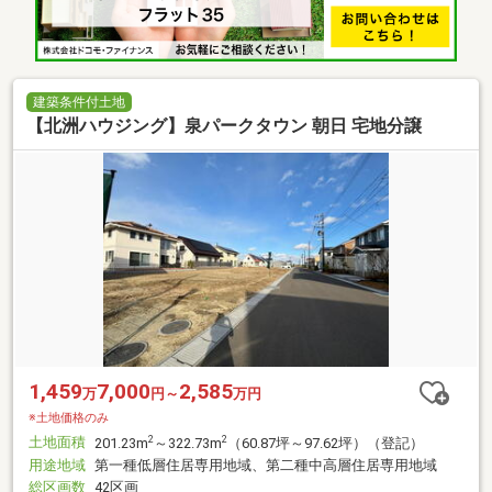
建築条件付土地
【北洲ハウジング】泉パークタウン 朝日 宅地分譲
1,459
7,000
2,585
万
円～
万円
※土地価格のみ
土地面積
2
2
201.23m
～322.73m
（60.87坪～97.62坪）（登記）
用途地域
第一種低層住居専用地域、第二種中高層住居専用地域
総区画数
42区画