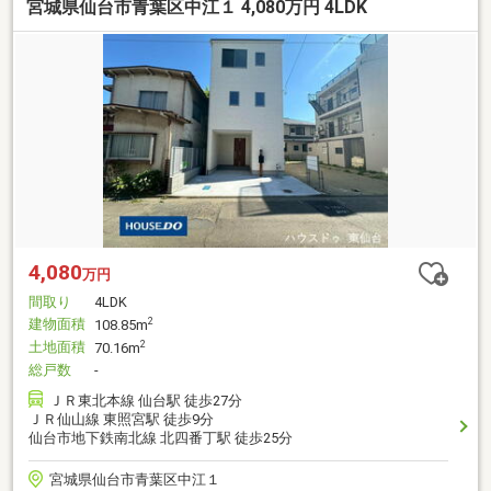
宮城県仙台市青葉区中江１ 4,080万円 4LDK
4,080
万円
間取り
4LDK
建物面積
2
108.85m
土地面積
2
70.16m
総戸数
-
ＪＲ東北本線 仙台駅 徒歩27分
ＪＲ仙山線 東照宮駅 徒歩9分
仙台市地下鉄南北線 北四番丁駅 徒歩25分
宮城県仙台市青葉区中江１