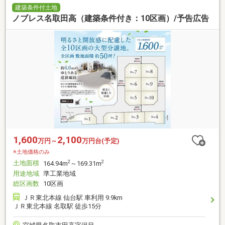
建築条件付土地
ノブレス名取田高（建築条件付き：10区画）/予告広告
1,600
2,100
万円～
万円台(予定)
※土地価格のみ
土地面積
2
2
164.94m
～169.31m
用途地域
準工業地域
総区画数
10区画
ＪＲ東北本線 仙台駅 車利用 9.9km
ＪＲ東北本線 名取駅 徒歩15分