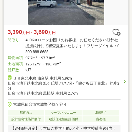
3,390
3,690
万円・
万円
間取り
4LDK⇒ローンお困りのお客様、お任せください◎弊社
提携銀行にて審査提案いたします！フリーダイヤル：0
800-888-8688
建物面積
2
2
97.7m
・97.71m
土地面積
2
2
126.12m
・136.73m
総戸数
2戸
ＪＲ東北本線 仙台駅 車利用 5.9km
仙台市地下鉄南北線 旭ヶ丘駅 バス7分/「鶴ケ谷四丁目北」 停歩2
分
仙台市地下鉄南北線 黒松駅 車利用 2.7km
宮城県仙台市宮城野区鶴ケ谷４
都市ガス
ルーフバルコニー
2階建て
設計住宅性能評価付
建設住宅性能評価付
所有権
【8/4価格改定】＼本日ご見学可能♪／小・中学校徒歩9分内！