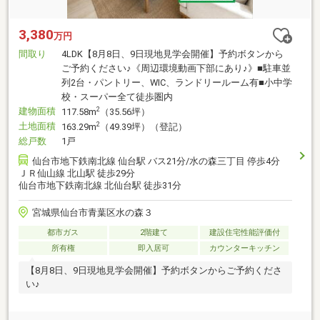
3,380
万円
間取り
4LDK【8月8日、9日現地見学会開催】予約ボタンから
ご予約ください♪《周辺環境動画下部にあり♪》■駐車並
列2台・パントリー、WIC、ランドリールーム有■小中学
校・スーパー全て徒歩圏内
建物面積
2
117.58m
（35.56坪）
土地面積
2
163.29m
（49.39坪）（登記）
総戸数
1戸
仙台市地下鉄南北線 仙台駅 バス21分/水の森三丁目 停歩4分
ＪＲ仙山線 北山駅 徒歩29分
仙台市地下鉄南北線 北仙台駅 徒歩31分
宮城県仙台市青葉区水の森３
都市ガス
2階建て
建設住宅性能評価付
所有権
即入居可
カウンターキッチン
【8月8日、9日現地見学会開催】予約ボタンからご予約くださ
い♪