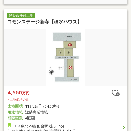
建築条件付土地
コモンステージ新寺【積水ハウス】
4,650
万円
※土地価格のみ
土地面積
2
113.52m
（34.33坪）
用途地域
近隣商業地域
総区画数
4区画
ＪＲ東北本線 仙台駅 徒歩15分