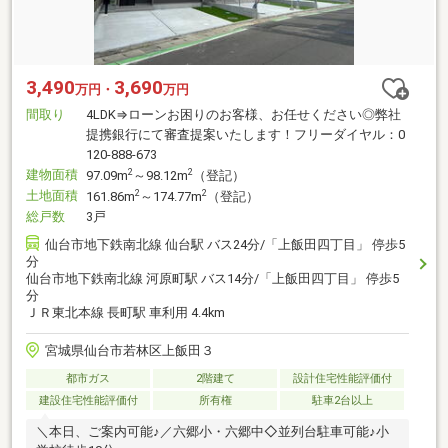
3,490
3,690
万円・
万円
間取り
4LDK⇒ローンお困りのお客様、お任せください◎弊社
提携銀行にて審査提案いたします！フリーダイヤル：0
120-888-673
建物面積
2
2
97.09m
～98.12m
（登記）
土地面積
2
2
161.86m
～174.77m
（登記）
総戸数
3戸
仙台市地下鉄南北線 仙台駅 バス24分/「上飯田四丁目」 停歩5
分
仙台市地下鉄南北線 河原町駅 バス14分/「上飯田四丁目」 停歩5
分
ＪＲ東北本線 長町駅 車利用 4.4km
宮城県仙台市若林区上飯田３
都市ガス
2階建て
設計住宅性能評価付
建設住宅性能評価付
所有権
駐車2台以上
＼本日、ご案内可能♪／六郷小・六郷中◇並列台駐車可能♪小