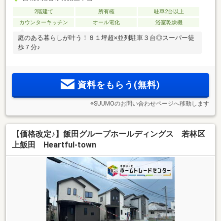
2階建て
所有権
駐車2台以上
カウンターキッチン
オール電化
浴室乾燥機
庭のある暮らしが叶う！８１坪超×並列駐車３台◎スーパー徒
歩７分♪
資料をもらう(無料)
※SUUMOのお問い合わせページへ移動します
【価格改定♪】飯田グループホールディングス 若林区
上飯田 Heartful-town