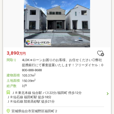
3,890
万円
間取り
4LDK⇒ローンお困りのお客様、お任せください◎弊社
提携銀行にて審査提案いたします！フリーダイヤル：0
800-888-8688
建物面積
2
105.37m
土地面積
2
150.39m
総戸数
3戸
ＪＲ東北本線 仙台駅 バス22分/福田町 停歩12分
ＪＲ仙石線 福田町駅 徒歩18分
ＪＲ仙石線 陸前高砂駅 徒歩21分
宮城県仙台市宮城野区福田町２