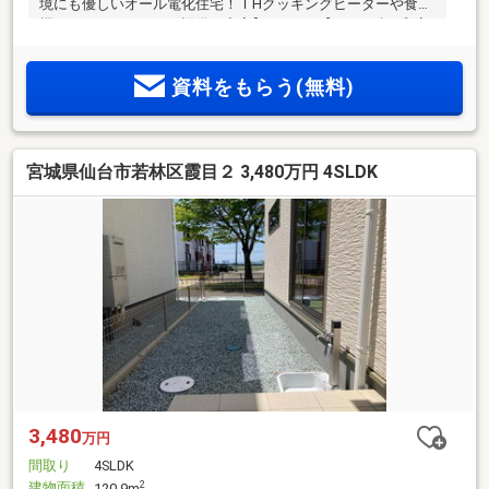
境にも優しいオール電化住宅！ＩHクッキングヒーターや食洗
機、エコキュートなど設備も充実】POINT2.【LDKは続き和室
の引き戸を開放し、約22.5帖の広々とした空間使いもおすすめ
です】POINT3.【全室に収納を完備し居住スペースもすっきり
資料をもらう(無料)
♪WICやパントリー・土間収納も備えた豊富な収納設計】
POINT4.【仙台南部道路へほど近く、お車での移動もスムーズ
です！ご家族で豊かな時間を♪】
◇◆◇◆◇◆◇◆◇◆◇◆◇◆◇◆◇◆～東急リバブル仙
宮城県仙台市若林区霞目２ 3,480万円 4SLDK
台駅前センターまでお問い合わせ下さい～『スーモを見て』
とお伝えいただくとスムーズです
3,480
万円
間取り
4SLDK
建物面積
2
120.9m