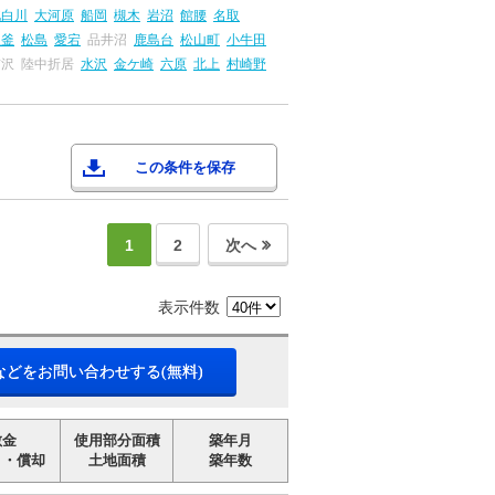
北白川
大河原
船岡
槻木
岩沼
館腰
名取
塩釜
松島
愛宕
品井沼
鹿島台
松山町
小牛田
前沢
陸中折居
水沢
金ケ崎
六原
北上
村崎野
この条件を保存
1
2
次へ
表示件数
などをお問い合わせする(無料)
敷金
使用部分面積
築年月
引・償却
土地面積
築年数