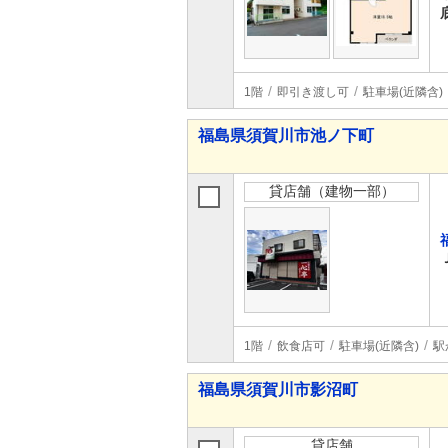
1階
即引き渡し可
駐車場(近隣含)
福島県須賀川市池ノ下町
貸店舗（建物一部）
1階
飲食店可
駐車場(近隣含)
駅
福島県須賀川市影沼町
貸店舗