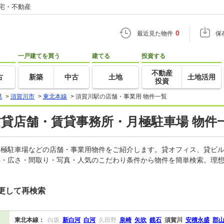
住宅・不動産
0
最近見た物件
保
一戸建てを買う
建てる
投資する
不動産
古
新築
中古
土地
土地活用
投資
県
>
須賀川市
>
東北本線
>
須賀川駅の店舗・事業用 物件一覧
賃貸店舗・賃貸事務所・月極駐車場 物件
、月極駐車場などの店舗・事業用物件をご紹介します。貸オフィス、貸ビ
料・広さ・間取り・写真・人気のこだわり条件から物件を簡単検索。理想
更して再検索
東北本線：
白坂
新白河
白河
久田野
泉崎
矢吹
鏡石
須賀川
安積永盛
郡