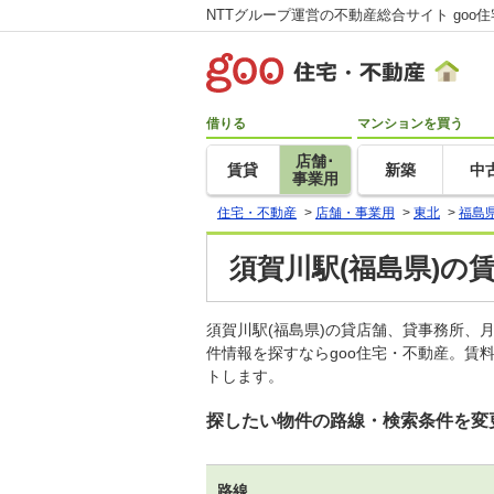
NTTグループ運営の不動産総合サイト goo
借りる
マンションを買う
店舗･
賃貸
新築
中
事業用
住宅・不動産
>
店舗・事業用
>
東北
>
福島
須賀川駅(福島県)の
須賀川駅(福島県)の貸店舗、貸事務所
件情報を探すならgoo住宅・不動産。賃
トします。
探したい物件の路線・検索条件を変
路線