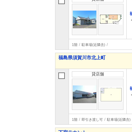
1階
駐車場(近隣含)
福島県須賀川市北上町
貸店舗
1階
即引き渡し可
駐車場(近隣含)