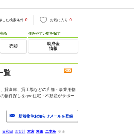
0
0
存した検索条件
お気に入り
売る
住みやすい街を探す
助成金
売却
情報
一覧
ル、貸倉庫、貸工場などの店舗・事業用物
の物件探しをgoo住宅・不動産がサポー
山
日和田
五百川
本宮
杉田
二本松
安達