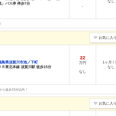
なし /
底」バス停 停歩7分
-
お気に入
22
福島県須賀川市池ノ下町
1ヶ月 /
万円
ＪＲ東北本線 須賀川駅 徒歩15分
なし /
なし
から徒歩15分以内
お気に入