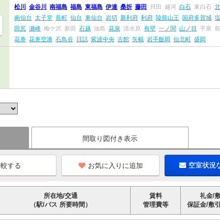
松川
金谷川
南福島
福島
東福島
伊達
桑折
藤田
貝田
越河
白石
東白石
南仙台
太子堂
長町
仙台
東仙台
岩切
新利府
利府
陸前山王
国府多賀城
田尻
瀬峰
梅ケ沢
新田
石越
油島
花泉
清水原
有壁
一ノ関
山ノ目
平泉
花巻
花巻空港
石鳥谷
日詰
紫波中央
古館
矢幅
岩手飯岡
仙北町
盛岡
間取り図付き表示
お気に入りに追加
空室状況
所在地/交通
賃料
礼金/
（駅/バス 所要時間）
管理費等
保証金/敷