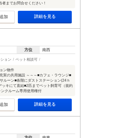
当者までお問合せください！
詳細を見る
追加
方位
南西
ーション
ペット相談可
ション物件
～ 充実の共用施設 ～～～■カフェ・ラウンジ■
サルーン■各階にダストステーション(24ｈ
デッキにて直結■2匹までペット飼育可（規約
トランクルーム専用使用権付
詳細を見る
追加
方位
南東