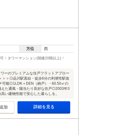
方位
西
可
タワーマンション(階建20階以上)
タワーのプレミアムな住戸フラットアプロー
＞＞＞◎品川駅直結・徒歩6分の利便性駅改
◎1LDK＋DEN（納戸）・60.50㎡の
備えた通風・陽当たり良好な住戸◎2003年3
力高い建物性能で安心した暮らしを。
詳細を見る
追加