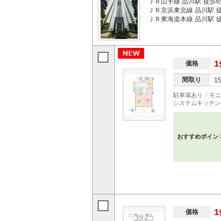
ＪＲ山手線 品川駅 徒歩6
ＪＲ京浜東北線 品川駅 
ＪＲ東海道本線 品川駅 
1
価格
間取り
1
駐車場あり
モニ
システムキッチン
おすすめポイン
1
価格