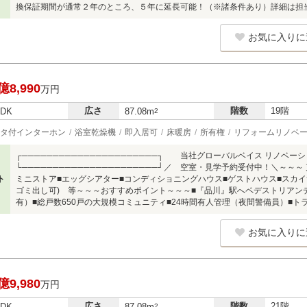
換保証期間が通常２年のところ、５年に延長可能！（※諸条件あり）詳細は担
お気に入りに
億8,990
万円
広さ
階数
19階
LDK
87.08m
2
タ付インターホン
浴室乾燥機
即入居可
床暖房
所有権
リフォームリノベ
┌──────────────────────┐ 当社グローバルベイス リノベー
└──────────────────────┘／ 空室・見学予約受付中！＼～～
ト
ミニストア■エッグシアター■コンディショニングハウス■ゲストハウス■スカイ
ゴミ出し可) 等～～～おすすめポイント～～～■『品川』駅へペデストリアン
有）■総戸数650戸の大規模コミュニティ■24時間有人管理（夜間警備員）■
お気に入りに
億9,980
万円
広さ
階数
21階
LDK
87.08m
2