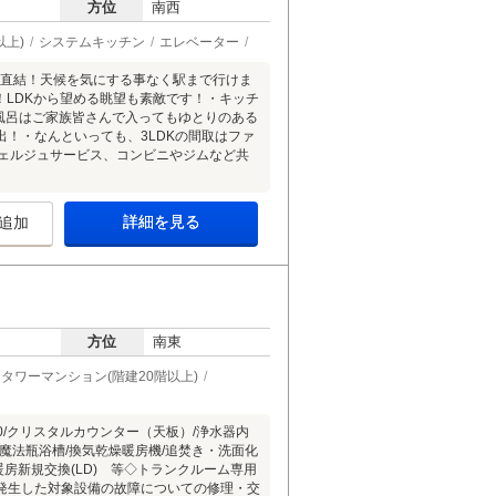
方位
南西
以上)
システムキッチン
エレベーター
で直結！天候を気にする事なく駅まで行けま
備！LDKから望める眺望も素敵です！・キッチ
・お風呂はご家族皆さんで入ってもゆとりのある
出！・なんといっても、3LDKの間取はファ
シェルジュサービス、コンビニやジムなど共
詳細を見る
追加
方位
南東
タワーマンション(階建20階以上)
00/クリスタルカウンター（天板）/浄水器内
/魔法瓶浴槽/換気乾燥暖房機/追焚き・洗面化
暖房新規交換(LD) 等◇トランクルーム専用
発生した対象設備の故障についての修理・交