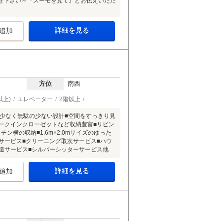
せ下さい～『スーモを見て』とお伝えいただ
詳細を見る
追加
方位
南西
以上)
エレベーター
2階以上
が少なく無駄の少ない設計■空間をすっきり見
ークインクローゼットなど収納豊富■リビン
横の収納■1.6m×2.0mサイズのゆった
サービス■クリーニング取次サービス■ハウ
遣サービス■シルバーシッターサービス他
詳細を見る
追加