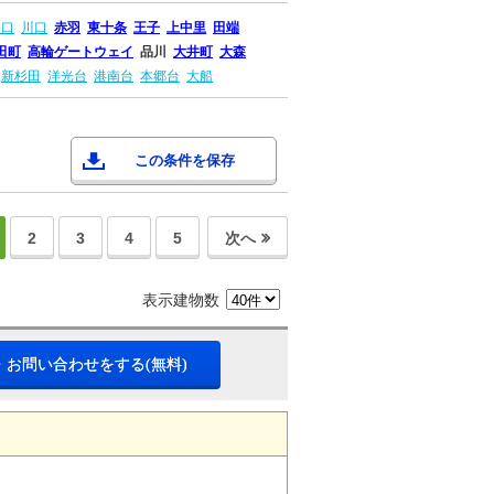
川口
川口
赤羽
東十条
王子
上中里
田端
田町
高輪ゲートウェイ
品川
大井町
大森
新杉田
洋光台
港南台
本郷台
大船
この条件を保存
2
3
4
5
次へ
表示建物数
・お問い合わせをする(無料)