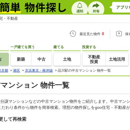
住宅・不動産
0
最近見た物件
保
一戸建てを買う
建てる
投資する
不動産
古
新築
中古
土地
土地活用
投資
東京都
>
港区
>
京浜東北・根岸線
>
品川駅の中古マンション 物件一覧
古マンション 物件一覧
古分譲マンションなどの中古マンション物件をご紹介します。中古マンシ
だわり条件から物件を簡単検索。理想の物件探しをgoo住宅・不動産
更して再検索