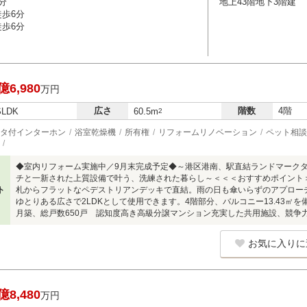
分
地上43階地下3階建
徒歩6分
徒歩6分
億6,980
万円
広さ
階数
4階
SLDK
60.5m
2
タ付インターホン
浴室乾燥機
所有権
リフォームリノベーション
ペット相談
◆室内リフォーム実施中／9月末完成予定◆～港区港南、駅直結ランドマーク
チと一新された上質設備で叶う、洗練された暮らし～＜＜＜おすすめポイント
ト
札からフラットなペデストリアンデッキで直結。雨の日も傘いらずのアプローチ可能
ゆとりある広さで2LDKとして使用できます。4階部分、バルコニー13.43㎡を
月築、総戸数650戸 認知度高き高級分譲マンション充実した共用施設、競争
お気に入りに
億8,480
万円