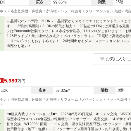
広さ
階数
25階
LDK
99.65m
2
ホン
浴室乾燥機
床暖房
所有権
ペット相談可
タワーマンション(階建20階
～品川Vタワー25階・3LDK～・品川駅からスカイウエイにてエントランスま
す！・25階の高層階＋3LDKの間取が魅力！・20帖超のLDKには床暖房も完
ンはPanasonic社製でタッチレス水栓や食洗器、IHコンロがございます！
ト
1.25坪タイプ！天井埋め込み式タイプのフラットラインLED照明で高級感も演
ミリーの方々にもおすすめです！・24時間出せるダストステーションやコン
有部分も魅力！
お気に入りに
億5,980
万円
広さ
階数
8階
SLDK
57.32m
2
ホン
浴室乾燥機
床暖房
所有権
リフォームリノベーション
ペット相談可
□■新規内装リノベーション済■□ 2026年5月23日完成・キッチン交換…W27
蔵型水栓/ガスコンロ/食器洗い乾燥機/ディスポーザー・浴室交換…1418サイズ
ト
粧台交換…W1200/３面鏡・トイレ交換…温水洗浄便座/手洗いカウンター・床
使用権付き（地下・無償）～アフターサービス延長保証あり～お引き渡し後に