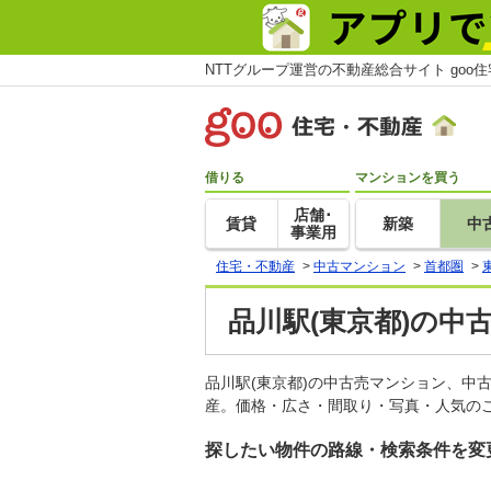
NTTグループ運営の不動産総合サイト goo
借りる
マンションを買う
店舗･
賃貸
新築
中
事業用
住宅・不動産
>
中古マンション
>
首都圏
>
品川駅(東京都)の中
品川駅(東京都)の中古売マンション、中
産。価格・広さ・間取り・写真・人気のこ
探したい物件の路線・検索条件を変