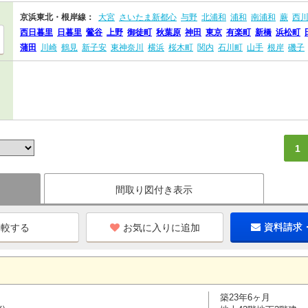
京浜東北・根岸線：
大宮
さいたま新都心
与野
北浦和
浦和
南浦和
蕨
西
西日暮里
日暮里
鶯谷
上野
御徒町
秋葉原
神田
東京
有楽町
新橋
浜松町
蒲田
川崎
鶴見
新子安
東神奈川
横浜
桜木町
関内
石川町
山手
根岸
磯子
1
間取り図付き表示
お気に入りに追加
資料請求
築23年6ヶ月