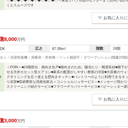
◇◆◇◆◇◆◇◆◇◆◇◆◇◆◇～東急リバブル品川センターまでお問い合わ
くとスムーズです
お気に入りに
億8,000
万円
広さ
階数
24階
LDK
87.08m
2
ホン
浴室乾燥機
床暖房
所有権
ペット相談可
タワーマンション(階建20階
＜POIN＞■24階部分、南向き住戸■南向きのため。陽当たり・眺望良好■廊下
せる天井カセット型エアコン■家具の配置がしやすい整形の洋室■大容量のウォ
ト
グダイニングを広々使える壁向きキッチン■パントリーのように利用できるキッチン
り浴室■収納豊富な洗面化粧台＜コンシェルジュサービス＞■メッセージ預かり
スクリーニング紹介サービス■フラワーデリバリーサービス■ベビーシッター派
お気に入りに
億3,000
万円