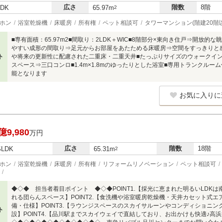
広さ
階数
8階
LDK
65.97m
2
ホン
浴室乾燥機
床暖房
所有権
ペット相談可
タワーマンション(階建20階
■専有面積：65.97m2■間取り：2LDK＋WIC■8階部分×東向き住戸⇒開放
やすい成形の間取り⇒足元からお部屋をあたためる床暖房⇒空間をすっきりと
ト
や将来の更新性に配慮された二重床・二重天井■たっぷりサイズのウォークイン
スペース⇒三口コンロ■1.4m×1.8mのゆったりとした浴室■専用トランクルー
能となります
お気に入りに
億9,980
万円
広さ
階数
18階
SLDK
65.31m
2
ホン
浴室乾燥機
床暖房
所有権
リフォームリノベーション
ペット相談可
◆◇◆ 担当者着目ポイント ◆◇◆POINT1.【採光に恵まれた明るいLDK
れる団らんスペース】POINT2.【食洗機や浴室暖房乾燥機・天井カセット式
備・仕様】POINT3.【ラウンジスペースのスカイサルーンやコンディショニ
ト
設】POINT4.【品川駅までスカイウェイで直結しており、お出かけも快適♪