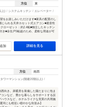
方位
東
以上)
システムキッチン
エレベーター
的な眺望をお楽しみいただけます■家具の配置のし
感じられる天井カセット式エアコン■遮音性
クローゼット：約2.4帖■独立したキッチン
ム付き■全住戸5帖超のため、柔軟な用途が可
詳細を見る
追加
方位
南西
タワーマンション(階建20階以上)
は南西向き。床暖房を装備した陽だまりに包ま
エアコンなど、豊かな暮らしをサポートする設
ングハウスなど、ホテルライクな充実の共用施
高浜運河にも程近い穏やかな街並み】