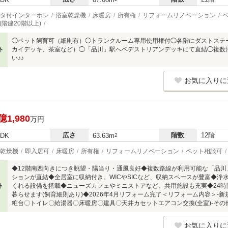
タ付インターホン
浴室乾燥機
床暖房
所有権
リフォームリノベーション
階建20階以上)
◯ペット飼育可（細則有）◯トランクルーム専用使用権付◯各階にダストステ
ト
カイデッキ、茶室など）◯「品川」駅へペデストリアンデッキにて直結◯複数沿
い♪♪
お気に入りに
億1,980
万円
広さ
階数
12階
LDK
63.63m
2
乾燥機
即入居可
床暖房
所有権
リフォームリノベーション
ペット相談可
◆12階南西向きにつき眺望・陽当り・通風良好◆複数路線が利用可能な「品
ションが直結◆全居室に収納付き。WICやSICなど、収納スペースが豊富◆
ト
くれる設備を搭載◆ニューズカフェやミニストアなど、共用施設も充実◆24時
暮らせます(飼育細則あり)◆2026年4月リフォーム完了＜リフォーム内容＞-
粧台〇トイレ〇給湯器〇床暖房〇建具〇天井カセットエアコン交換(全室)-その
お気に入りに