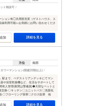
ペット相談可
ーション有◯共用部充実（ゲストハウス、ス
線利用可能♪♪お気軽にお問い合わせくださ
詳細を見る
追加
方位
南西
タワーマンション(階建20階以上)
川」駅まで、ペデストリアンデッキにてマン
浄水器や浴室乾燥機など、生活をサポートして
間有人管理(夜間は警備員)◆大切なペットと
新規交換-〇キッチン〇ユニットバス〇洗面化
他-〇フローリング張替〇クロス貼替 他
詳細を見る
追加