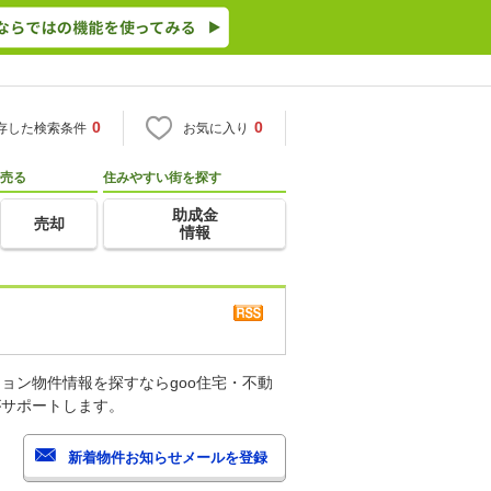
0
0
存した検索条件
お気に入り
売る
住みやすい街を探す
助成金
売却
情報
ョン物件情報を探すならgoo住宅・不動
がサポートします。