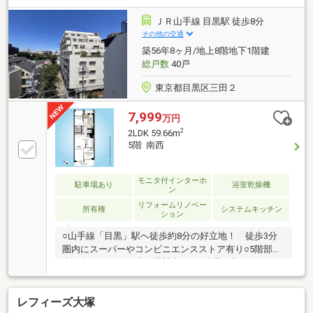
～～～～～～～～～～◆頭金0円から購入可!長期低金
利50年ローン!◆提携銀行多数、住宅ローンご相談下さ
ＪＲ山手線 目黒駅 徒歩8分
い!◆車でまとめてご案内!自宅まで送迎も可!◆年中無
その他の交通
休!即日対応させていただきます!◆5000円QUOプレゼ
築56年8ヶ月/地上8階地下1階建
ントキャンペーン♪◆フジテレビ等でCM放映♪
総戸数
40戸
東京都目黒区三田２
7,999
万円
2
2LDK 59.66m
5階 南西
モニタ付インターホ
駐車場あり
浴室乾燥機
ン
リフォームリノベー
所有権
システムキッチン
ション
○山手線「目黒」駅へ徒歩約8分の好立地！ 徒歩3分
圏内にスーパーやコンビニエンスストア有り○5階部分
南西向きにつき採光・眺望良好！○内装一部リフォー
ム実施クロス張替え、水まわりフロアタイル張替え、
防水パン交換○2020年頃内装リノベーション履歴有り○
レフィーズ大塚
大型ウォークインクローゼットなど各所に豊富な収納