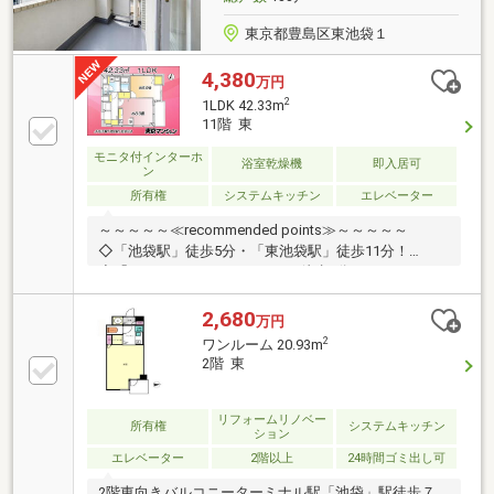
応!
東京都豊島区東池袋１
4,380
万円
2
1LDK 42.33m
11階 東
モニタ付インターホ
浴室乾燥機
即入居可
ン
所有権
システムキッチン
エレベーター
～～～～～≪recommended points≫～～～～～
◇「池袋駅」徒歩5分・「東池袋駅」徒歩11分！
◇「サンシャインシティ」まで徒歩7分のロケーショ
ン！◇生活をより快適に、「コンビニ」まで徒歩1
分！◇自宅兼オフィスにも対応。自由な働き方を叶え
2,680
万円
る空間◇オートロック＆防犯カメラで安心の環境！～
2
ワンルーム 20.93m
～～～～～～～～～～～～～～～～～～～～～◆頭金
2階 東
0円から購入可!長期低金利50年ローン!◆提携銀行多
数、住宅ローンご相談下さい!◆車でまとめてご案内!
自宅まで送迎も可!◆年中無休!即日対応させていただ
リフォームリノベー
所有権
システムキッチン
ション
きます!◆5000円QUOプレゼントキャンペーン♪◆フジ
エレベーター
2階以上
24時間ゴミ出し可
テレビ等でCM放映♪
2階東向きバルコニーターミナル駅「池袋」駅徒歩７