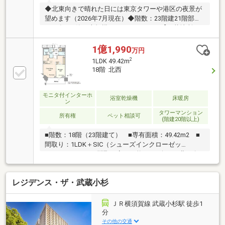
◆北東向きで晴れた日には東京タワーや港区の夜景が
望めます（2026年7月現在）◆階数：23階建21階部分
2024年5月築 大規模タワーレジデンス【三菱地所レ
ジデンス株式会社 他4社旧分譲】東急大井町線「戸
越公園」駅 徒歩1分東急池上線「荏原中延」駅 徒
1億1,990
万円
歩8分都営浅草線「中延」駅 徒歩10分JR横須賀線・
2
1LDK 49.42m
湘南新宿ライン「西大井」駅 徒歩12分【共用施設】
18階 北西
■1階部分：フロントガーデン■3階部分：コンフォート
ラウンジ■20階部分：オーナーズラウンジ■屋上
：スカイテラス
モニタ付インターホ
浴室乾燥機
床暖房
ン
タワーマンション
所有権
ペット相談可
(階建20階以上)
■階数：18階（23階建て） ■専有面積：49.42m2 ■
間取り：1LDK＋SIC（シューズインクローゼッ
ト） ※2LDKに間取り変更可能。 ■向き：北西向
き ■眺望：お天気によっては富士山が見えます♪ ■
天井高：高さ2700mmと解放感のある仕様 ■複数路線
レジデンス・ザ・武蔵小杉
利用可能な立地 ・東急大井町線「戸越公園」駅徒
歩1分 ・都営浅草線「中延」駅徒歩10分 ・JR
横須賀線「西大井」駅徒歩12分 ■周辺環境 ・東
ＪＲ横須賀線 武蔵小杉駅 徒歩1
急ストアフードステーション戸越公園店（マンション
分
1階部分） ・区立大原小学校（徒歩4分／約
その他の交通