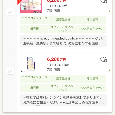
6,280
万円
2
1SLDK 56.1m
7階 南東
モニタ付インターホ
浴室乾燥機
即入居可
ン
リフォームリノベー
所有権
システムキッチン
ション
～～～～～≪recommended points≫～～～～～◇JR
山手線「池袋駅」まで徒歩7分の好立地◇専有面積
56.13㎡・1SLDKの機能的住戸◇サービスルームは仕
事部屋や衣装部屋に◇キッチン・浴室等、水回り設備
を新規交換済◇南西向きのバルコニーで日当たり・通
6,280
万円
風を確保◇山手線内側エリア、コンビニや飲食店が充
2
1SLDK 56.13m
実～～～～～～～～～～～～～～～～～～～～～～◆
7階 南東
頭金0円から購入可!長期低金利50年ローン!◆提携銀行
モニタ付インターホ
多数、住宅ローンご相談下さい!◆車でまとめてご案
浴室乾燥機
即入居可
ン
内!自宅まで送迎も可!◆年中無休!即日対応させていた
リフォームリノベー
だきます!◆5000円QUOプレゼントキャンペーン♪◆フ
所有権
システムキッチン
ション
ジテレビ等でCM放映♪
～弊社では無料オンライン相談を実施しております。
お気軽にご相談ください～●会話を楽しめる対面キッ
チン●お手入れしやすい全室フローリング●南東向きバ
ルコニーで明るい住まいご見学希望の方は赤色『見学