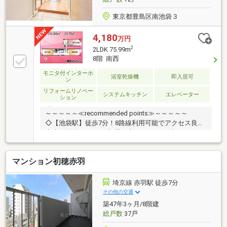
東京都豊島区南池袋３
4,180
万円
2
2LDK 75.99m
8階 南西
モニタ付インターホ
浴室乾燥機
即入居可
ン
リフォームリノベー
システムキッチン
エレベーター
ション
～～～～～≪recommended points≫～～～～～
◇【池袋駅】徒歩7分！8路線利用可能でアクセス良好!
◇専有面積75.99㎡！部屋を広くとれるメゾネットタイ
プ！◇新規リノベーション！気になる水回りも一新！
◇長期修繕計画あります！永く快適に住めます！◇ス
マンション初穂赤羽
ーパー・薬局が一階に！徒歩0分で生活がそろう！～
～～～～～～～～～～～～～～～～～～～～～◆頭金
0円から購入可!長期低金利50年ローン!◆提携銀行多
埼京線 赤羽駅 徒歩7分
数、住宅ローンご相談下さい!◆車でまとめてご案内!
その他の交通
自宅まで送迎も可!◆年中無休!即日対応させていただ
築47年3ヶ月/8階建
きます!◆5000円QUOプレゼントキャンペーン♪◆フジ
総戸数
37戸
テレビ等でCM放映♪