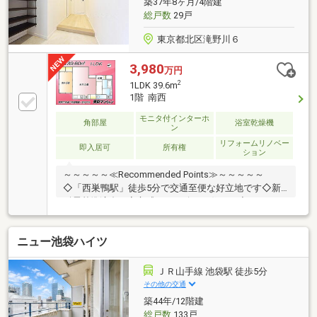
築37年8ヶ月/4階建
総戸数
29戸
東京都北区滝野川６
3,980
万円
2
1LDK 39.6m
1階 南西
モニタ付インターホ
角部屋
浴室乾燥機
ン
リフォームリノベー
即入居可
所有権
ション
～～～～～≪Recommended Points≫～～～～～
◇「西巣鴨駅」徒歩5分で交通至便な好立地です◇新
耐震基準適合で安心感のある確かな住まい◇フルリフ
ォーム完工済み快適に過ごせる1LDK◇エアコン2台設
置済みで初期費用を軽減できる◇専有面積39㎡のゆと
ニュー池袋ハイツ
りある機能的な設計です◇全室ダウンライト設置でス
タイリッシュな室内◇西巣鴨や板橋の利便性を日常使
いできる環境～～～～～～～～～～～～～～～～～～
ＪＲ山手線 池袋駅 徒歩5分
～～～～◆頭金0円から購入可!長期低金利50年ローン!
その他の交通
◆提携銀行多数、住宅ローンご相談ください!◆車でま
築44年/12階建
とめてご案内!自宅まで送迎も可能!◆年中無休!即日対
総戸数
133戸