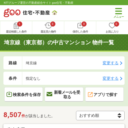
NTTグループ運営の不動産総合サイト goo住宅・不動産
1
0
0
0
最近検索した条件
最近見た物件
保存した条件
お気に入り
埼京線（東京都）の中古マンション 物件一覧
路線
変更する
埼京線
条件
変更する
指定なし
新着メールを受
検索条件を保存
アプリで探す
取る
8,507
件
が該当しました。