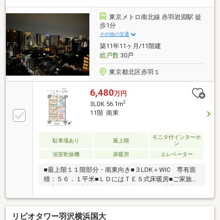
ション実施済み◆「もっと安い住宅ローン」が見つか
る！ 提携の金融機関は55社以上！◆「勤続期間が
東京メトロ南北線 赤羽岩淵駅 徒
短い」「諸費用まで借りたい」 さまざまな条件下で
歩1分
のローンご相談ください！◆「即！見学！」＆「車で
その他の交通
送迎」サービス実施
築11年11ヶ月/11階建
総戸数
30戸
東京都北区赤羽１
6,480
万円
2
3LDK 56.1m
11階 南東
モニタ付インターホ
駐車場あり
最上階
ン
浴室乾燥機
床暖房
エレベーター
■最上階１１階部分・南東向き■３LDK＋WIC 専有面
積：５６．１平米■ＬＤにはＴＥＳ式床暖房■ご家族や
お客様との会話も楽しめる対面キッチン■来訪者の顔
を確認できるTVモニター付インターホン■ご不在でも
荷物を受け取れる宅配BOX■二重床・二重天井～周辺
リビオタワー羽沢横浜国大
環境～●北区立赤羽小学校…約345ｍ ●北区立赤羽岩