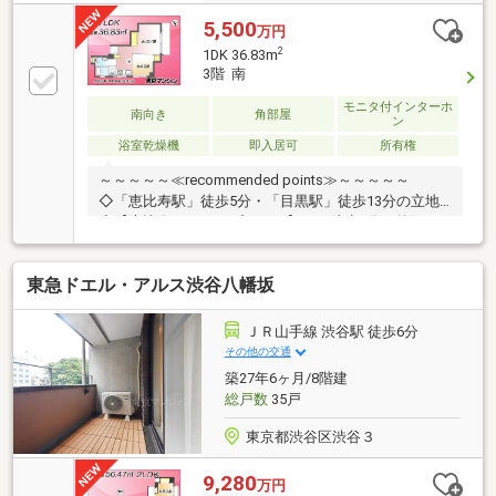
5,500
万円
2
1DK 36.83m
3階 南
モニタ付インターホ
南向き
角部屋
ン
浴室乾燥機
即入居可
所有権
～～～～～≪recommended points≫～～～～～
◇「恵比寿駅」徒歩5分・「目黒駅」徒歩13分の立地!
◇【恵比寿ガーデンプレイス】まで徒歩1分の贅沢！
◇暮らしに快適、セブンイレブンがマンションの隣！
◇南向き角部屋につき、陽当たり・通風ともに良好で
東急ドエル・アルス渋谷八幡坂
す。◇室内フルリノベーション歴のある綺麗なお部
屋！～～～～～～～～～～～～～～～～～～～～～～
◆頭金0円から購入可!長期低金利50年ローン!◆提携銀
ＪＲ山手線 渋谷駅 徒歩6分
行多数、住宅ローンご相談下さい!◆車でまとめてご案
その他の交通
内!自宅まで送迎も可!◆年中無休!即日対応させていた
築27年6ヶ月/8階建
だきます!◆5000円QUOプレゼントキャンペーン♪◆フ
総戸数
35戸
ジテレビ等でCM放映♪
東京都渋谷区渋谷３
9,280
万円