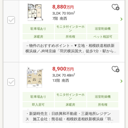
できます。※天候による・リビングダイニングに床暖
8,880
万円
房あり・リビング横の洋室の可動扉を解放して13.9畳
2
3LDK 70.93m
のLDKとして利用可能です・キッチンにはディスポー
7階 南西
ザーがあり生ごみを軽減できます・浴室暖房乾燥機が
ついているため天候に左右されずお洗濯が可能・不在
モニタ付インターホ
駐車場あり
浴室乾燥機
ン
時に便利な宅配ボックス
床暖房
所有権
ペット相談可
－物件のおすすめポイント－▼立地・相模鉄道相鉄新
横浜線／JR埼京線「羽沢横浜国大」徒歩1分・駅から
エントランスまでは歩行者専用アプローチ▼特徴・
2023年10月築、商業施設一体型の大規模タワーレジデ
ンス・7階部分、南西向きの3LDK・LDK約16.3帖、対
8,900
万円
面式キッチンを採用・WICなど、全居室に収納有・ペ
2
3LDK 70.48m
ット飼育可(規約有)▼設備・床暖房(LD)・ディスポー
13階 南西
ザー／食洗機・浴室乾燥機・宅配ボックス▼周辺環
境・ロピア横浜羽沢店 徒歩1分(約30m)■ ご希望の住ま
い探しをお手伝いします ━━━━━・・・物件の詳
モニタ付インターホ
駐車場あり
浴室乾燥機
ン
細・ご相談はお気軽にお問い合わせください。
即入居可
床暖房
所有権
・新築時売主：日鉄興和不動産・三菱地所レジデン
ス 施工会社：熊谷組・相模鉄道相鉄新横浜線「羽沢
横浜国大」駅徒歩1分の好立地・2023年10月築・地上