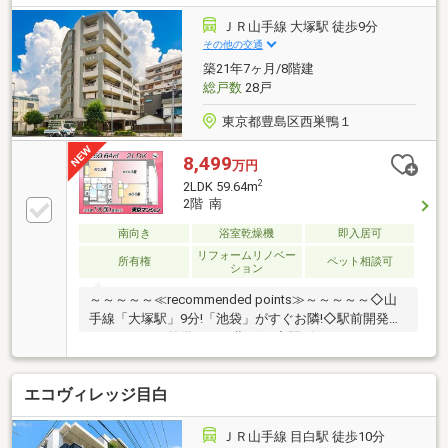
スペース付き○ご内覧予約受付中です。 お気軽にお
問い合わせください！
ＪＲ山手線 大塚駅 徒歩9分
その他の交通
築21年7ヶ月/8階建
総戸数
28戸
東京都豊島区西巣鴨１
8,499
万円
2
2LDK 59.64m
2階 南
南向き
浴室乾燥機
即入居可
リフォームリノベー
所有権
ペット相談可
ション
～～～～～≪recommended points≫～～～～～◇山
手線「大塚駅」9分!「池袋」がすぐお隣!◇駅前開発で
ロータリーが整備された北口側!◇駅ビルアトレにはユ
ニクロや飲食店等充実!◇59.64㎡・南向き開放的な
14.3畳リビング!◇大切なペットと一緒に暮らすことが
エコヴィレッジ目白
できます!◇安心の2005年築・住宅ローン控除対象で
す!◇ピーコックストア(24ｈ営業)が徒歩3分です!～～
～～～～～～～～～～～～～～～～～～～～◆頭金0
ＪＲ山手線 目白駅 徒歩10分