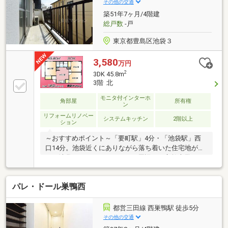
まい探しをお手伝いします ━━━━━・・・物件の詳
その他の交通
細・ご相談はお気軽にお問い合わせください。
築51年7ヶ月/4階建
総戸数
-戸
東京都豊島区池袋３
3,580
万円
2
3DK 45.8m
3階 北
モニタ付インターホ
角部屋
所有権
ン
リフォームリノベー
システムキッチン
2階以上
ション
～おすすめポイント～「要町駅」4分・「池袋駅」西
口14分。池袋近くにありながら落ち着いた住宅地が広
がる池袋三丁目アドレスです。周辺には立教大学のキ
ャンパスやぼうずカフェがあります。仕事もプライベ
ートも充実の立地です。～物件スペック～◆東京メト
パレ・ドール巣鴨西
ロ副都心線「要町」駅 徒歩4分◆JR山手線「池袋」駅
徒歩14分◆3DK 専有面積45.80㎡◆全室リノベーショ
ン済～当社の強み～◆頭金0円から購入可!長期低金利
都営三田線 西巣鴨駅 徒歩5分
50年ローン◆提携銀行多数、住宅ローンご相談下さい
その他の交通
◆車でまとめてご案内!自宅まで送迎も可