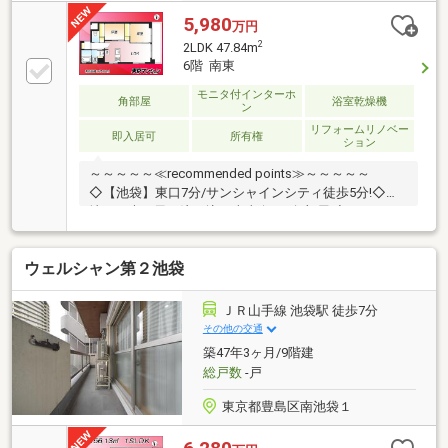
5,980
万円
2
2LDK 47.84m
6階 南東
モニタ付インターホ
角部屋
浴室乾燥機
ン
リフォームリノベー
即入居可
所有権
ション
～～～～～≪recommended points≫～～～～～
◇【池袋】東口7分/サンシャインシティ徒歩5分!◇心
地よい光と風が注ぎ込む南東向き×角部屋!◇リノベー
ション歴あり!綺麗なお部屋で新生活!◇専有面積４
７．８４平米・6階・２ＬＤＫ!◇居住用の他に事務所
ウェルシャン第２池袋
としても利用可能です!～～～～～～～～～～～～～～
～～～～～～～～◆頭金0円から購入可!長期低金利50
年ローン!◆提携銀行多数、住宅ローンご相談下さい!
ＪＲ山手線 池袋駅 徒歩7分
◆車でまとめてご案内!自宅まで送迎も可!◆年中無休!
その他の交通
即日対応させていただきます!◆5000円QUOプレゼン
築47年3ヶ月/9階建
トキャンペーン♪◆フジテレビ等でCM放映♪
総戸数
-戸
東京都豊島区南池袋１