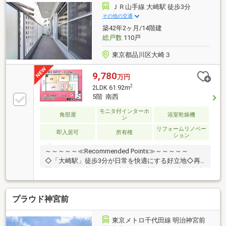
ご確認下さい無料送迎でラクラク見学！気になる物件
ＪＲ山手線 大崎駅 徒歩3分
をまとめてご案内します。お仕事帰りのご見学にも対
その他の交通
応しています。【ネット予約24時間受付中】お急ぎの
築42年2ヶ月/14階建
方は 03-5309-2041
総戸数
110戸
東京都品川区大崎３
9,780
万円
2
2LDK 61.92m
5階 南西
モニタ付インターホ
角部屋
浴室乾燥機
ン
リフォームリノベー
即入居可
所有権
ション
～～～～～≪Recommended Points≫～～～～～
◇「大崎駅」徒歩3分が日常を快適にする好立地◇再
開発により進化を続ける大崎・五反田エリア◇修繕積
立金総額1億円超の確かな安心感です！◇開放的な角
部屋ならではの心地の良い風が吹く◇生活利便施設や
プラウド神宮前
商業施設が身近に充実した環境◇長期修繕計画あり大
規模修繕完了済みの住まい～～～～～～～～～～～～
～～～～～～～～～～◆頭金0円から購入可!長期低金
東京メトロ千代田線 明治神宮前