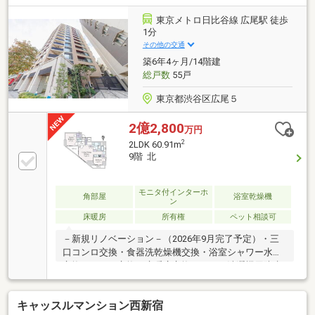
に生活!◇【広尾プラザ】まで3分!若者に大人気のエリ
アです!～～～～～～～～～～～～～～～～～～～～～
東京メトロ日比谷線 広尾駅 徒歩
～◆頭金0円から購入可!長期低金利50年ローン!◆提携
1分
銀行多数、住宅ローンご相談下さい!◆車でまとめてご
その他の交通
案内!自宅まで送迎も可!◆年中無休!即日対応させてい
築6年4ヶ月/14階建
ただきます!
総戸数
55戸
東京都渋谷区広尾５
2億2,800
万円
2
2LDK 60.91m
9階 北
モニタ付インターホ
角部屋
浴室乾燥機
ン
床暖房
所有権
ペット相談可
－新規リノベーション－（2026年9月完了予定）・三
口コンロ交換・食器洗乾燥機交換・浴室シャワー水栓
交換・トイレ交換・床暖房交換 ・洗濯機用防水
パン交換 ・・・等リフォーム内容は一部変更となる
場合があります―物件特徴―・東京メトロ日比谷線
キャッスルマンション西新宿
「広尾」駅 徒歩1分・ペット飼育可（別途、細則有