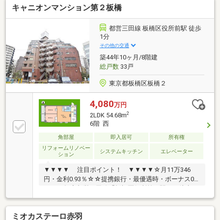
キャニオンマンション第２板橋
都営三田線 板橋区役所前駅 徒歩
1分
その他の交通
築44年10ヶ月/8階建
総戸数
33戸
東京都板橋区板橋２
4,080
万円
2
2LDK 54.68m
6階 西
角部屋
即入居可
所有権
リフォームリノベー
システムキッチン
エレベーター
ション
▼▼▼▼ 注目ポイント！ ▼▼▼▼☆月11万346
円・金利0.93％☆☆提携銀行・最優遇時・ボーナス0
円・35年◆都営三田線「板橋区役所前」駅から徒歩１
分 東武東上線「大山」駅も徒歩10分で利用可能◆仲
宿商店街、ハッピーロード商店街が生活圏◆6階部分
ミオカステーロ赤羽
の角部屋、2LDK 収納たっぷり◆内装は新規リノベー