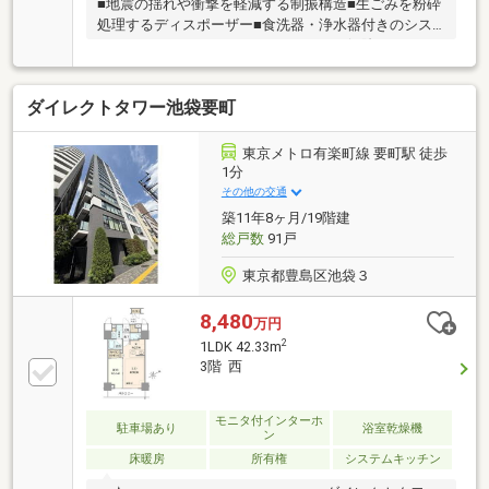
■地震の揺れや衝撃を軽減する制振構造■生ごみを粉砕
処理するディスポーザー■食洗器・浄水器付きのシス
テムキッチン■スマホでオートロックを解除する
「bitlock」を採用■ペット飼育可（細則あり）■5階部
分に「個室ワークスペース」「ラウンジエリア」「キ
ダイレクトタワー池袋要町
ッチンスタジオ」を備えた居住者専用施設■商業施設
「HAZAAR」一体型マンション■セコムによる24時間遠
隔監視システム■各階に24時間ゴミ出し可能なゴミ置
東京メトロ有楽町線 要町駅 徒歩
場あり■全室二重サッシ
1分
その他の交通
築11年8ヶ月/19階建
総戸数
91戸
東京都豊島区池袋３
8,480
万円
2
1LDK 42.33m
3階 西
モニタ付インターホ
駐車場あり
浴室乾燥機
ン
床暖房
所有権
システムキッチン