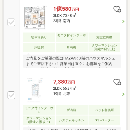
23階建て・総戸数：357戸・充実した共用施設・サー
ビス・24時間ゴミ捨て可能・ホテルライクな内廊下
1億580
万円
2
3LDK 70.48m
23階 南西
モニタ付インターホ
駐車場あり
浴室乾燥機
ン
タワーマンション
床暖房
所有権
(階建20階以上)
ご内見をご希望の際はHAZAAR３階のハウスマルシェ
までご来店下さい！営業日は直ぐにお部屋をご案内可
能です！駅近 築浅 未入居 ３ＬＤＫ 南西向き
制震構造 ２４時間ゴミ出し可
7,380
万円
2
2LDK 56.34m
19階 北東
モニタ付インターホ
所有権
ペット相談可
ン
タワーマンション
システムキッチン
エレベーター
(階建20階以上)