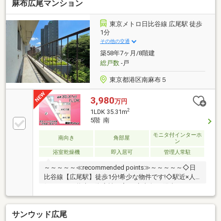
麻布広尾マンション
東京メトロ日比谷線 広尾駅 徒歩
1分
その他の交通
築58年7ヶ月/8階建
総戸数
-戸
東京都港区南麻布５
3,980
万円
2
1LDK 35.31m
5階 南
モニタ付インターホ
南向き
角部屋
ン
浴室乾燥機
即入居可
管理人常駐
～～～～～≪recommended points≫～～～～～◇日
比谷線【広尾駅】徒歩1分!希少な物件です!◇駅近×人
気エリアで将来の資産性も高い!◇南向き!陽当たり・
通風が良いお部屋です!◇麻布ガーデンヒルズの隣!緑
が眼下に広がる!◇フルリフォーム履歴有!綺麗なまま
サンウッド広尾
利用できます!◇ペット飼育可能！大切なペットと一緒