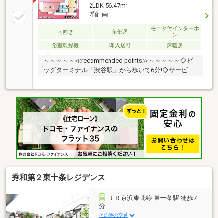
2
2LDK 56.47m
2階 南
モニタ付インターホ
南向き
角部屋
ン
浴室乾燥機
即入居可
床暖房
～～～～～≪recommended points≫～～～～～◇ビ
ッグターミナル「渋谷駅」から歩いて6分!◇サービス
バルコニー含め、3箇所のバルコニー設置!◇3面採光・
主採光面は南向きで、陽当たり良好です!◇ライフやト
モズが徒歩5分以内!コンビニも徒歩3分!◇オートロッ
ク・宅配ボックス完備!充実の共用設備!◇ペット飼育
可!大切な家族と一緒に暮らせます!～～～～～～～～～
～～～～～～～～～～～～～◆頭金0円から購入可!長
期低金利50年ローン!◆提携銀行多数、住宅ローンご相
談下さい!◆車でまとめてご案内!自宅まで送迎も可!◆
年中無休!即日対応させていただきます!
秀和第２東十条レジデンス
ＪＲ京浜東北線 東十条駅 徒歩7
分
その他の交通