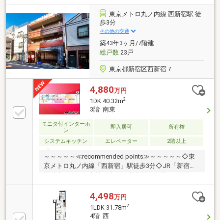
り）・リビングから東京タワー方面を望む眺望 （眺
望は永続的に保証されるものではありません）・内廊
東京メトロ丸ノ内線 西新宿駅 徒
下設計・宅配ボックス・床暖房（リビングダイニン
歩3分
グ）・ディスポーザー・食器洗乾燥機・ディスポーザ
その他の交通
ー・複層ガラス
築43年3ヶ月/7階建
総戸数
23戸
東京都新宿区西新宿７
4,880
万円
2
1DK 40.32m
3階 南東
モニタ付インターホ
即入居可
所有権
ン
システムキッチン
エレベーター
2階以上
～～～～～≪recommended points≫～～～～～◇東
京メトロ丸ノ内線「西新宿」駅徒歩3分◇JR「新宿」
駅徒歩10分の好立地！◇事務所利用可！居住・投資ど
ちらにもおすすめ！◇防犯カメラ・エレベーター完備
でセキュリティ安心！◇セブン-イレブン徒歩3分・ス
4,498
万円
ギ薬局徒歩5分と周辺環境◎◇東南向きバルコニー・
2
1LDK 31.78m
室内洗濯機置場あり！～～～～～～～～～～～～～～
4階 西