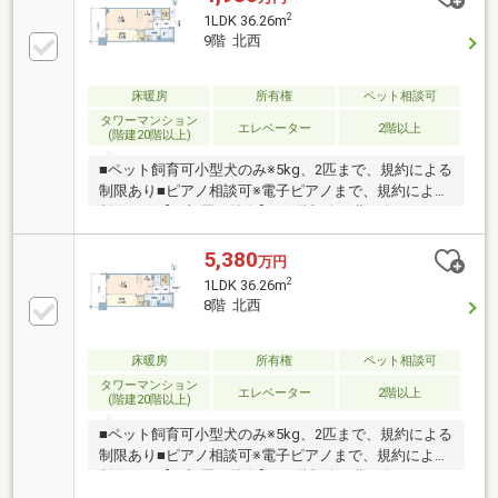
サービス ⇒24時間有人管理、緊急相談窓口「サービ
2
1LDK 36.26m
スデスク24」、 セコムによる24時間遠隔監視シス
9階 北西
テム■大切なペットと一緒にお住まい頂けます。※別途
使用細則あり■キッチンには、ディスポーザー、食洗
器あり
床暖房
所有権
ペット相談可
タワーマンション
エレベーター
2階以上
(階建20階以上)
■ペット飼育可小型犬のみ※5kg、2匹まで、規約による
制限あり■ピアノ相談可※電子ピアノまで、規約による
制限あり【お部屋の特徴】・9階部分、北西向きにつ
き眺望良好です・バルコニーから富士山を望むことが
できます。※天候による・リビングダイニングに床暖
5,380
万円
房あり・リビング横の洋室の可動扉を解放して13.9畳
2
1LDK 36.26m
のLDKとして利用可能です・キッチンにはディスポー
8階 北西
ザーがあり生ごみを軽減できます・浴室暖房乾燥機が
ついているため天候に左右されずお洗濯が可能・不在
時に便利な宅配ボックス
床暖房
所有権
ペット相談可
タワーマンション
エレベーター
2階以上
(階建20階以上)
■ペット飼育可小型犬のみ※5kg、2匹まで、規約による
制限あり■ピアノ相談可※電子ピアノまで、規約による
制限あり【お部屋の特徴】・8階部分、北西向きにつ
き眺望良好です・バルコニーから富士山を望むことが