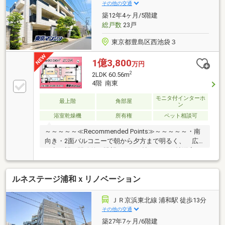
円から購入可!長期低金利50年ローン!◆提携銀行多
その他の交通
数、住宅ローンご相談下さい!◆車でまとめてご案内!
築12年4ヶ月/5階建
自宅まで送迎も可!◆年中無休!即日対応させていただ
総戸数
23戸
きます!
東京都豊島区西池袋３
1億3,800
万円
2
2LDK 60.56m
4階 南東
モニタ付インターホ
最上階
角部屋
ン
浴室乾燥機
所有権
ペット相談可
～～～～～≪Recommended Points≫～～～～～・南
向き・2面バルコニーで朝から夕方まで明るく、 広
い空を望む開放的な眺望。・11.6帖LDKと5.3帖洋室は
一体利用ができ、 約17帖の広々空間としても使えま
す。・檜の無垢フローリング、珪藻土・エコカラット
ルネステージ浦和ｘリノベーション
採用。 一年を通して快適な室内環境・バルコニーに
は水栓・オーニング・グリーンカーテン設備付き。
ガーデニングやお掃除にも便利・食洗機・浴室乾燥機
ＪＲ京浜東北線 浦和駅 徒歩13分
付き。管理状態も良好で、 駐車場有（要確認）。・
その他の交通
東武ストア、スギ薬局、セブン-イレブン、公園、 小
築27年7ヶ月/6階建