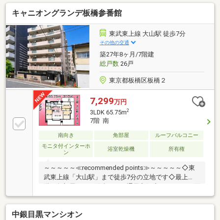
予約』から。資料請求はオレンジ色『資料請求』をク
キャニオングランデ板橋参番館
リック。直接のお問い合わせは03-6905-9710まで。
（スマートフォンの方は右下青色の電話ボタンをクリ
ック）■オンライン相談のご案内（※見学予約より受
東武東上線 大山駅 徒歩7分
付）ランチや仕事後の15分で完結！住宅ローン相談や
その他の交通
ライフプランシュミレーションについても全てオンラ
築27年8ヶ月/7階建
インでの対応が可能となっております。※LINEやメー
総戸数
26戸
ル、お電話でのやり取りも可能です。
東京都板橋区板橋２
7,299
万円
2
3LDK 65.75m
7階 南
南向き
角部屋
ルーフバルコニー
モニタ付インターホ
浴室乾燥機
所有権
ン
～～～～～≪recommended points≫～～～～～◇東
武東上線「大山駅」まで徒歩7分の立地です◇最上
階・角部屋につき陽当たり・通風良好◇39.98㎡の二面
ルーフバルコニー付き住戸です◇専有面積65.75㎡
広々としたゆとりのある3LDK◇新規リノベーション済
中銀目黒マンシオン
み 浴室など水回りも一新～～～～～～～～～～～～