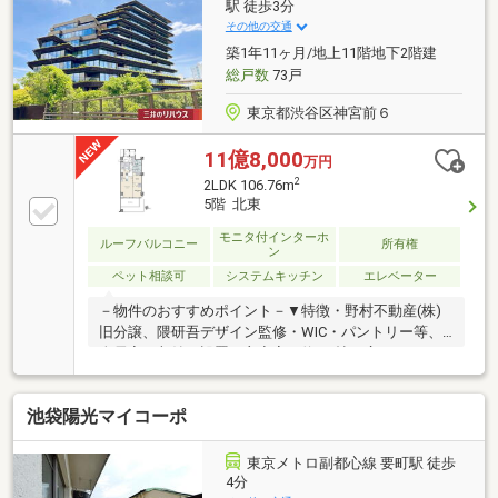
利50年ローン!◆提携銀行多数、住宅ローンご相談くだ
駅 徒歩3分
さい!◆車でまとめてご案内!自宅まで送迎も可能!◆年
その他の交通
中無休!即日対応させていただきます!
築1年11ヶ月/地上11階地下2階建
総戸数
73戸
東京都渋谷区神宮前６
11億8,000
万円
2
2LDK 106.76m
5階 北東
モニタ付インターホ
ルーフバルコニー
所有権
ン
ペット相談可
システムキッチン
エレベーター
－物件のおすすめポイント－▼特徴・野村不動産(株)
旧分譲、隈研吾デザイン監修・WIC・パントリー等、
全居室に収納を設置・主寝室は約9.1帖の広さ・トラン
クルーム(約3.18平米)・サイクルトランクルーム(約
3.20平米)有・ゲストルーム等の共用施設有(一部有
池袋陽光マイコーポ
料)・コンシェルジュサービス有・大型犬飼育可能(3階
以上／細則有)▼設備・2ボウル洗面台・トイレ2ヶ所※
プライベートロッカー約1.29平米は専有面積に含む※別
東京メトロ副都心線 要町駅 徒歩
途、専用駐車場使用料、月額71000円要■ ご希望の住
4分