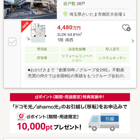
学校が徒歩5分圏内の便利な住環境
総戸数
28戸
埼玉県さいたま市南区大谷場１
4,480
万円
2
2LDK 64.81m
1階 南西
専用庭
浴室乾燥機
即入居可
リフォームリノベー
所有権
システムキッチン
ション
■おかげさまで『創業50年／グループ全25社』不動産
売買の仲介では全国8位の実績をもつグループ会社の
一員です！創業50年の蓄積されたノウハウを基にご購
入・ご売却・お買替え全てをサポート致します■東宝
ハウスNEXTアフターサポート専門のグループ会社。
ライフパートナー（FP資格）が住まいの問題点や暮ら
しの不安を解消します■東宝ハウスフィナンシャル不
動産仲介業初の住信SBIネット銀行支店。金利と保障
が更に充実したオリジナル提携住宅ローンをお届けし
ます■未来カレンダー東宝ハウス独自開発のライフシ
ミュレーションソフト。ローン完済までの家計収支を
視える化し、将来のリスクや不安を対策します