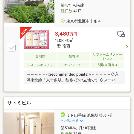
築47年/6階建
総戸数
42戸
東京都北区中十条４
3,480
万円
2
1LDK 43m
1階 南西
リフォームリノベー
専用庭
所有権
ション
システムキッチン
エレベーター
間取り図有り
～～～～～≪recommended points≫～～～～～◇京
浜東北線「東十条駅」徒歩7分の立地です!◇スーパ
ー・オーケー十条店まで徒歩10分です!◇新規フルリノ
ベーション!水回りも一新です!◇25㎡の広々とした専
用庭付きのお部屋です!◇夜間オートロック完備で安心
サトミビル
して暮らせます!～～～～～～～～～～～～～～～～～
～～～～～◆頭金0円から購入可!長期低金利50年ロー
ン!◆提携銀行多数、住宅ローンご相談下さい!◆車で
ＪＲ山手線 池袋駅 徒歩7分
まとめてご案内!自宅まで送迎も可!◆年中無休!即日対
その他の交通
応させていただきます!◆5000円QUOプレゼントキャ
築59年6ヶ月/10階建
ンペーン♪◆フジテレビ等でCM放映♪
総戸数
72戸