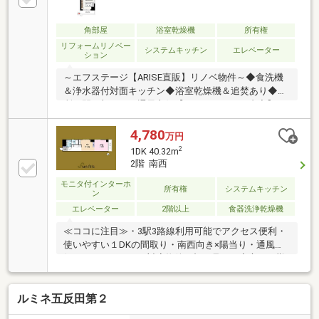
～～～～～～～～◆頭金0円から購入可!長期低金利50
年ローン!◆提携銀行多数、住宅ローンご相談下さい!
◆車でまとめてご案内!自宅まで送迎も可!◆年中無休!
角部屋
浴室乾燥機
所有権
即日対応させていただきます!◆5000円QUOプレゼン
リフォームリノベー
システムキッチン
エレベーター
ション
トキャンペーン♪◆フジテレビ等でCM放映♪
～エフステージ【ARISE直販】リノベ物件～◆食洗機
＆浄水器付対面キッチン◆浴室乾燥機＆追焚あり◆各
所に開口部があり通風良好【リノベーション内容】
（２０２６年９月完了予定）◎キッチン、浴室、洗
面、トイレ交換◎給湯器交換◎フローリング、クロ
4,780
万円
ス、建具、照明交換 等【月々ローン支払い例】頭金０
2
1DK 40.32m
円の場合、月々１３万円台借入金額４４９８万円、借
2階 南西
入期間３５年、金利1.225％都市銀行ほか金融機関多数
モニタ付インターホ
取り扱い有り！諸費用詳細や支払いシミュレーション
所有権
システムキッチン
ン
は弊社HP『MYSTAGE～マイステージ～』を検索
エレベーター
2階以上
食器洗浄乾燥機
♪▽「ARISE～アライズ～」をもっと知りたい方は下記
関連リンクから▽
≪ココに注目≫・3駅3路線利用可能でアクセス便利・
使いやすい１DKの間取り・南西向き×陽当り・通風良
好・インターネット対応物件・顔の見える安心の日勤
管理≪アクセス≫・丸ノ内線「西新宿」駅徒歩5分・
都営大江戸線「新宿西口」駅徒歩6分Amazonギフト券
ルミネ五反田第２
5万円プレゼント】お問い合わせ物件にてご契約頂い
たお客様に進呈いたします※詳細はプレゼント情報を