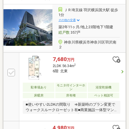
淵中学校…約751ｍ ●北区立赤羽東公園…約215ｍ ●
まいばすけっと 赤羽岩淵駅前店…約141ｍ ●セブン-イ
ＪＲ埼京線 羽沢横浜国大駅 徒歩
レブン 赤羽岩淵駅前店…約220ｍ※その他月額費用 地
1分
代：4787円、ハイセクト利用料：1404円、町会費：
その他の交通
100円
築2年11ヶ月/地上23階地下1階建
総戸数
357戸
神奈川県横浜市神奈川区羽沢南
２
7,680
万円
2
2LDK 56.34m
6階 北東
モニタ付インターホ
駐車場あり
浴室乾燥機
ン
床暖房
所有権
ペット相談可
■使いやすい2LDKの間取り ⇒新築時のプラン変更で
ウォークスルークローゼット有■商業施設一体型マン
ション■5階部分に「アクティブラウンジ」 ⇒個室ワ
ークスペース、ラウンジエリア、 キッチンスタジ
オを備えた居住者専用施設。■充実のマンション管理
4,980
万円