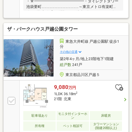
・☆━━━━━━━━━━━━━・ダイレクトタワー
池袋要町……………………………………～東京メトロ有楽町
線・副都心線「要町駅」へ 徒歩1分の’エキチカダイ
レクト’～＿POINT＿＿＿＿＿＿＿＿■2駅4路線利用可
能□24時間オンラインセキュリティシステ
ザ・パークハウス戸越公園タワー
ム ’S―GUARD（エスガード）’■リビングダイニング
に床暖房□生ゴミディスポーザー■最大約2，500mm～
約2，600mmの天井高 (リビング・ダイニング、洋
東急大井町線 戸越公園駅 徒歩1
室)
分
その他の交通
築2年4ヶ月/地上23階地下1階建
総戸数
241戸
東京都品川区戸越５
9,080
万円
2
1LDK 36.18m
21階 北東
モニタ付インターホ
駐車場あり
床暖房
ン
タワーマンション
所有権
ペット相談可
(階建20階以上)