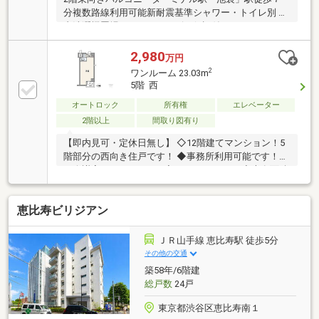
分複数路線利用可能新耐震基準シャワー・トイレ別 室
内洗濯機置場アフターサービス保証付き■リフォーム
内容：キッチン交換、シャワー室新規設置、トイレ交
換、室内洗濯機置場新設、フローリング張替、クロス
2,980
万円
張替～株式会社レジデンス～ご所有不動産のご売却、
2
ワンルーム 23.03m
お住まいのご購入はお任せ下さい。■資金計画につい
5階 西
て■購入条件について■税金について・・・等不動産に
オートロック
所有権
エレベーター
関することなら、どのようなことでもお気軽にご相談
くださいインターネット未掲載の物件も多数取り扱っ
2階以上
間取り図有り
ております。お問い合わせ心よりお待ち申し上げま
【即内見可・定休日無し】 ◇12階建てマンション！5
す。
階部分の西向き住戸です！ ◆事務所利用可能です！貸
し会議室やサロンなどが入るマンション！ ◇専有面積
約23.03平米、仕切りがなく開放感のある1R！
恵比寿ビリジアン
ＪＲ山手線 恵比寿駅 徒歩5分
その他の交通
築58年/6階建
総戸数
24戸
東京都渋谷区恵比寿南１