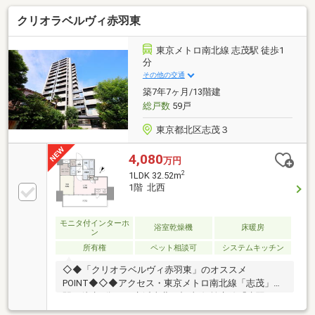
クリオラベルヴィ赤羽東
東京メトロ南北線 志茂駅 徒歩1
分
その他の交通
築7年7ヶ月/13階建
総戸数
59戸
東京都北区志茂３
4,080
万円
2
1LDK 32.52m
1階 北西
モニタ付インターホ
浴室乾燥機
床暖房
ン
所有権
ペット相談可
システムキッチン
◇◆「クリオラベルヴィ赤羽東」のオススメ
POINT◆◇◆アクセス・東京メトロ南北線「志茂」
駅 徒歩1分・JR京浜東北・根岸線/埼京線「赤羽」
駅 徒歩16分 他◆2019年2月築、総戸数59戸。◆階下