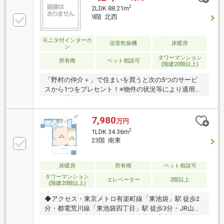
可能(規則有)▼設備・床暖房(LD)・食洗機・ディスポ
2
2LDK 88.21m
ーザー・浴室乾燥機▼2026年5月室内リフォーム内容
9階 北西
【交換】キッチン、UB、洗面台、トイレ 等【その
他】クロス・フローリング張替 他■ ご希望の住まい探
モニタ付インターホ
しをお手伝いします ━━━━━・・・物件の詳細・ご
浴室乾燥機
床暖房
ン
相談はお気軽にお問い合わせください。
タワーマンション
所有権
ペット相談可
(階建20階以上)
「野村の仲介＋」で住まいを買うと次の5つのサービ
スから1つをプレセント！※物件の状況等により適用で
きない場合もあります。・・・・・・・・・・・A）
10年駆けつけ-----安心と快適をサポートB）住宅設備チ
ェック---住んだ後も安心をC）選べる住まいクリーニ
7,980
万円
ングまたはハウスコーティングD）セコム・ホームセ
2
1LDK 34.36m
キュリティE) 三越伊勢丹ホームパーティーギフ
23階 南東
ト・・・・・・・・・・・物件の詳細・サービスのご
利用等については担当者へお気軽にお問い合わせくだ
さい。
床暖房
所有権
ペット相談可
タワーマンション
エレベーター
2階以上
(階建20階以上)
◆アクセス・東京メトロ有楽町線「東池袋」駅 徒歩2
分・都電荒川線「東池袋四丁目」駅 徒歩3分・JR山手
線・埼京線、東武東上線、西武池袋線「池袋」駅 徒歩