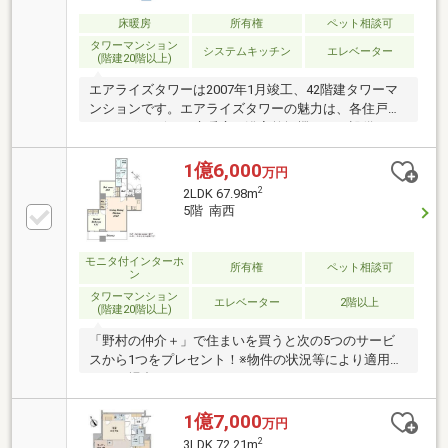
あり、制圧利便性の高い都市生活を満喫】
◇◆◇◆◇◆◇◆◇◆◇◆◇◆◇◆◇◆◇～東急リ
床暖房
所有権
ペット相談可
バブル池袋センターまでお問い合わせ下さい～『スー
タワーマンション
システムキッチン
エレベーター
(階建20階以上)
モを見て』とお伝えいただくとスムーズです
エアライズタワーは2007年1月竣工、42階建タワーマ
ンションです。エアライズタワーの魅力は、各住戸の
ディスポーザー・床暖房・浴室乾燥機などの設備はも
ちろん、豊富な共用施設にあります。リラクゼーショ
ンルーム・フィットネスルーム・プライベートバス・
1億6,000
万円
ビューラウンジ・シアタールーム・ゲストルーム・コ
2
2LDK 67.98m
ンシェルジュサービスなど住まいに高い利便性を求め
5階 南西
る方に向くマンションです地下1階にスーパーもあり
毎日の買い物も便利です。24時間セキュリティシステ
ム・オートロックが住まいの安全を守ります。最寄り
モニタ付インターホ
所有権
ペット相談可
ン
駅は、東京メトロ有楽町線東池袋駅で駅直結1分、池
タワーマンション
袋駅も徒歩8分と多路線利用可な立地です。
エレベーター
2階以上
(階建20階以上)
「野村の仲介＋」で住まいを買うと次の5つのサービ
スから1つをプレセント！※物件の状況等により適用で
きない場合もあります。・・・・・・・・・・・A）
10年駆けつけ-----安心と快適をサポートB）住宅設備チ
ェック---住んだ後も安心をC）選べる住まいクリーニ
1億7,000
万円
ングまたはハウスコーティングD）セコム・ホームセ
2
3LDK 72.21m