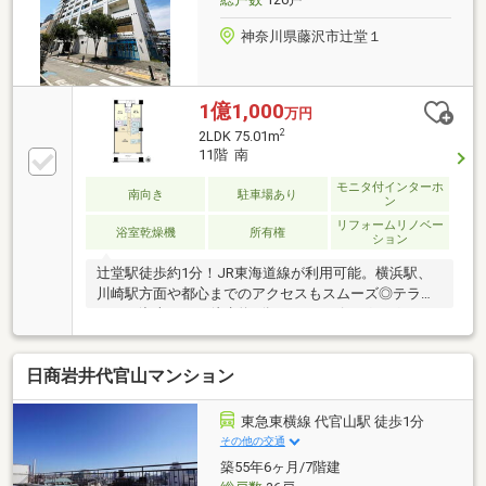
神奈川県藤沢市辻堂１
1億1,000
万円
2
2LDK 75.01m
11階 南
モニタ付インターホ
南向き
駐車場あり
ン
リフォームリノベー
浴室乾燥機
所有権
ション
辻堂駅徒歩約1分！JR東海道線が利用可能。横浜駅、
川崎駅方面や都心までのアクセスもスムーズ◎テラス
モール湘南までは徒歩約3分、ショッピングやグル
メ、映画鑑賞も近場で気楽に♪オートロック付のため
セキュリティ面も安心。収納充実の2LDK、WICや廊下
日商岩井代官山マンション
収納など収納スペースが豊富。LDKには多用途の使い
方を楽しむヌックスペースも♪全居室窓付きのため陽
当り、通風も◎約12.9㎡の南面バルコニーもございま
東急東横線 代官山駅 徒歩1分
す！2026年10月内装リフォーム工事完了予定。お気軽
その他の交通
にお問合せ下さい♪
築55年6ヶ月/7階建