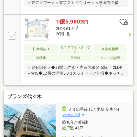
＜東京タワー＞＜東京スカイツリー＞＜護国寺の借景
＞＜都心の摩天楼＞を望むリフォーム内容●クロス貼
替（全室） ●IHコンロ新規交換●キッチン・カップボ
ード シート上張り●キッチン水栓交換 ●室内設備点
1億5,980
万円
検実施●120.13m2（3LDK＋2WIC＋SIC）●36階建ての
2
2LDK 61.5m
35階部分（南東角住戸）●南側：約14m、東側：約
28階 北
11mのワイドスパン住戸●「東池袋」駅直結ランドマ
ークタワー●各階に住戸専用の宅配BOXあり
モニタ付インターホ
駐車場あり
浴室乾燥機
ン
床暖房
所有権
ペット相談可
＜専有部分＞◆28階北向き・専有面積61.50㎡・2LDK
＋WIC◆LD横の洋室5.0はスライドドア仕様◆キッチン
設備・ディスポーザー・食器洗浄乾燥機・浄水器・カ
ップボード部分上部に吊戸棚（後付け）◆エアコン2
基設置済み（LD・主寝室）◆玄関に分譲時オプション
ブランズ代々木
でエコカラット・全身姿見有◆全室2重サッシ仕様＜
マンション仕様＞◆有楽町線「東池袋」駅と地下1階
直結◆サンシャインシティまで地下通路直結◆セキュ
ＪＲ山手線 代々木駅 徒歩1分
リティダブルオートロック仕様・玄関電子錠仕様◆各
その他の交通
階に宅配ボックス・24時間利用可能なゴミ置き場有※
築10年/14階建
売主非居住者につき、海外源泉徴収税発生
総戸数
47戸