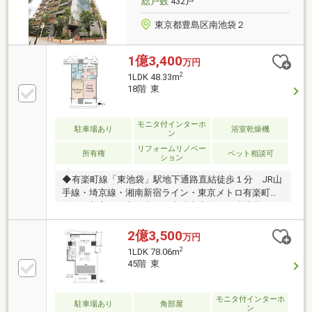
総戸数
432戸
東京都豊島区南池袋２
1億3,400
万円
2
1LDK 48.33m
18階 東
モニタ付インターホ
駐車場あり
浴室乾燥機
ン
リフォームリノベー
所有権
ペット相談可
ション
◆有楽町線「東池袋」駅地下通路直結徒歩１分 JR山
手線・埼京線・湘南新宿ライン・東京メトロ有楽町
線・副都心線・丸の内線・東武東上線・西武池袋線
「池袋」駅徒歩８分、２駅8路線利用可◆中間免振構
造を採用 官庁施設の総合耐震計画基準「I類」の安全
2億3,500
万円
性◆建築家「隈研吾」氏による外観・共用空間デザイ
2
1LDK 78.06m
ン◆2025年9月 室内一部リフォーム実施済◇全室、
45階 東
天井のクロス張替◇LDK・洋室のフローリング上張◇
ユニットバス新規交換◇コンロ、ディスポーザー新規
交換◇トイレ新規交換、洗濯機防水パン交換◇天井カ
モニタ付インターホ
駐車場あり
角部屋
ン
セットエアコン、給湯器