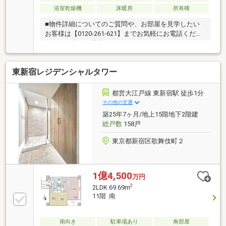
浴室乾燥機
床暖房
所有権
■物件詳細についてのご質問や、お部屋を見学したい
お客様は【0120-261-621】までお気軽にお電話くださ
いませ（当日も見学可）■スター・マイカ・レジデン
スは、スター・マイカ・ホールディングス（東証プラ
イム上場）のグループ会社です○ 未改装のお部屋で
東新宿レジデンシャルタワー
す ○ご案内・資料のご請求はお気軽にご連絡くださ
いませ ※お電話の場合：0120-261-621 ※メールの場
合：【資料請求】ボタンをクリック
都営大江戸線 東新宿駅 徒歩1分
その他の交通
築25年7ヶ月/地上15階地下2階建
総戸数
158戸
東京都新宿区歌舞伎町２
1億4,500
万円
2
2LDK 69.69m
11階 南
南向き
駐車場あり
角部屋