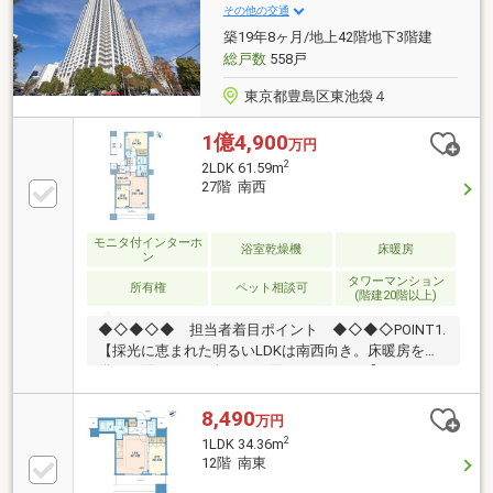
繰上返済手数料 0円】etc◇◇◇◇TERASSは日経ク
その他の交通
ロストレンド「未来の市場をつくる100社」に選出さ
築19年8ヶ月/地上42階地下3階建
れております◇◇◇◇
総戸数
558戸
東京都豊島区東池袋４
1億4,900
万円
2
2LDK 61.59m
27階 南西
モニタ付インターホ
浴室乾燥機
床暖房
ン
タワーマンション
所有権
ペット相談可
(階建20階以上)
◆◇◆◇◆ 担当者着目ポイント ◆◇◆◇POINT1.
【採光に恵まれた明るいLDKは南西向き。床暖房を装
備した陽だまりに包まれる団らんスペース】POINT2.
【ウォークインクローゼットやリビング・ホール収納
も備えた、豊富な収納設計も魅力】POINT3.【3つのリ
8,490
万円
ラクゼーションルームなど充実の共用施設。コンシェ
2
1LDK 34.36m
ルジュがホテルライクな暮らしをサポート】POINT4.
12階 南東
【スーパーやドラッグストアがマンション地下1階に