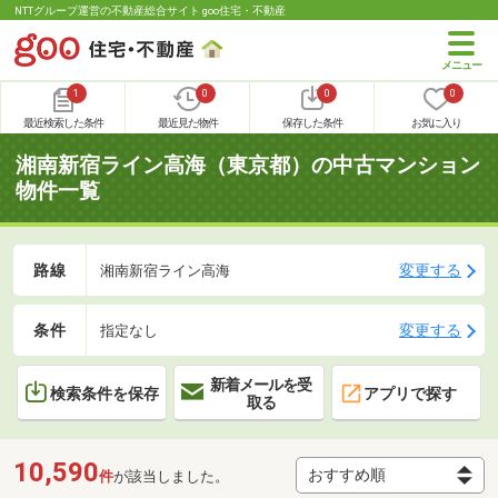
NTTグループ運営の不動産総合サイト goo住宅・不動産
1
0
0
0
最近検索した条件
最近見た物件
保存した条件
お気に入り
湘南新宿ライン高海（東京都）の中古マンション
物件一覧
路線
変更する
湘南新宿ライン高海
条件
変更する
指定なし
新着メールを受
検索条件を保存
アプリで探す
取る
10,590
件
が該当しました。