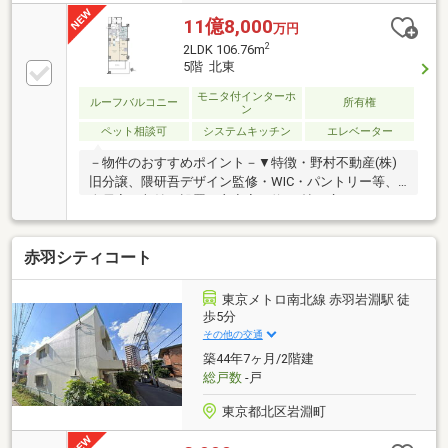
11億8,000
万円
2
2LDK 106.76m
5階 北東
モニタ付インターホ
ルーフバルコニー
所有権
ン
ペット相談可
システムキッチン
エレベーター
－物件のおすすめポイント－▼特徴・野村不動産(株)
旧分譲、隈研吾デザイン監修・WIC・パントリー等、
全居室に収納を設置・主寝室は約9.1帖の広さ・トラン
クルーム(約3.18平米)・サイクルトランクルーム(約
3.20平米)有・ゲストルーム等の共用施設有(一部有
赤羽シティコート
料)・コンシェルジュサービス有・大型犬飼育可能(3階
以上／細則有)▼設備・2ボウル洗面台・トイレ2ヶ所※
プライベートロッカー約1.29平米は専有面積に含む※別
東京メトロ南北線 赤羽岩淵駅 徒
途、専用駐車場使用料、月額71000円要■ ご希望の住
歩5分
まい探しをお手伝いします ━━━━━・・・物件の詳
その他の交通
細・ご相談はお気軽にお問い合わせください。
築44年7ヶ月/2階建
総戸数
-戸
東京都北区岩淵町