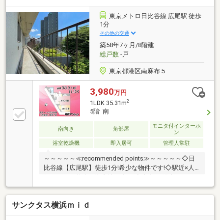
洗乾燥機、浄水器一体型）・浴室交換（浴室換気乾燥
機付）・トイレ、洗面室交換・建具、フローリング貼
東京メトロ日比谷線 広尾駅 徒歩
替、各照明器具設置・・・等リフォーム内容は予定で
1分
あり変更となる場合がございます。
その他の交通
築58年7ヶ月/8階建
総戸数
-戸
東京都港区南麻布５
3,980
万円
2
1LDK 35.31m
5階 南
モニタ付インターホ
南向き
角部屋
ン
浴室乾燥機
即入居可
管理人常駐
～～～～～≪recommended points≫～～～～～◇日
比谷線【広尾駅】徒歩1分!希少な物件です!◇駅近×人
気エリアで将来の資産性も高い!◇南向き!陽当たり・
通風が良いお部屋です!◇麻布ガーデンヒルズの隣!緑
が眼下に広がる!◇フルリフォーム履歴有!綺麗なまま
サンクタス横浜ｍｉｄ
利用できます!◇ペット飼育可能！大切なペットと一緒
に生活!◇【広尾プラザ】まで3分!若者に大人気のエリ