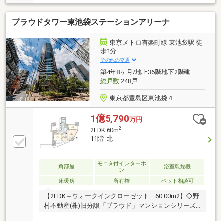
9分・東京メトロ丸ノ内線・副都心線・有楽町線「池
袋」駅 徒歩9分【専有部分】◆42階建ての23階部分◆
プラウドタワー東池袋ステーションアリーナ
南東向きの住戸◆TVモニター付インターホン◆システ
ムキッチン(3口ガスコンロ)◆浴室、トイレ別※現況空
室(2026年8月下旬頃リフォーム完了予定)※ペット可
東京メトロ有楽町線 東池袋駅 徒
（規約による制限有り）＾＾＾～
歩1分
その他の交通
築4年8ヶ月/地上36階地下2階建
総戸数
248戸
東京都豊島区東池袋４
1億5,790
万円
2
2LDK 60m
11階 北
モニタ付インターホ
角部屋
浴室乾燥機
ン
床暖房
所有権
ペット相談可
【2LDK＋ウォークインクローゼット 60.00m2】◇野
村不動産(株)旧分譲「プラウド」マンションシリーズ
◇複数路線利用可能 ・有楽町線「東池袋」駅 徒歩