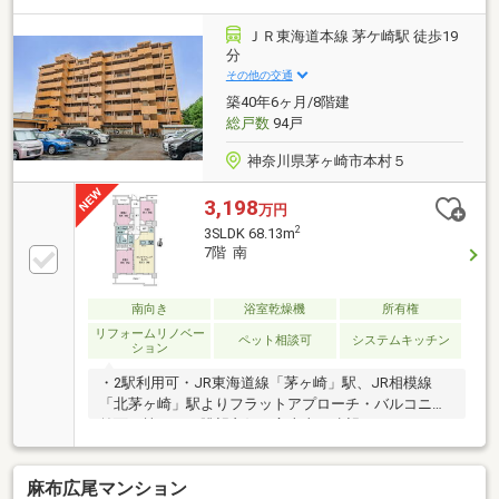
ＪＲ東海道本線 茅ケ崎駅 徒歩19
分
その他の交通
築40年6ヶ月/8階建
総戸数
94戸
神奈川県茅ヶ崎市本村５
3,198
万円
2
3SLDK 68.13m
7階 南
南向き
浴室乾燥機
所有権
リフォームリノベー
ペット相談可
システムキッチン
ション
・2駅利用可・JR東海道線「茅ヶ崎」駅、JR相模線
「北茅ヶ崎」駅よりフラットアプローチ・バルコニー
前面に棟なし、眺望良好で富士山が遠望できます。
（眺望は永続的に保証されるものではございませ
ん。）～～～～～～リノベーション内容～～～～～～
麻布広尾マンション
（2026年6月完了）・システムキッチン交換（食器