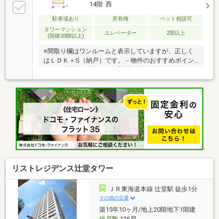
和室
14階 西
駐車場あり
所有権
ペット相談可
タワーマンション
エレベーター
2階以上
(階建20階以上)
※間取り欄はワンルームと表示していますが、正しく
はＬＤＫ＋S（納戸）です。－物件のおすすめポイン
ト－▼立地・JR横須賀線「武蔵小杉」徒歩1分 他・1
階部分にスーパー「デリド武蔵小杉店」有▼特徴・
LDKはゆとりある約19.3帖・サービススペースは収
納・窓付で多目的に活用可・LDKの物入や、WIC等の
収納有・住戸の独立性を高める玄関ポーチ、トランク
ルーム付・スカイラウンジ等の共用施設有・ペット飼
育可(細則有・足洗い場有)▼設備・EV充電設備※専有面
積にトランクルーム面積1.25平米を含む※正しい間取り
はLDK+S(納戸)です
リストレジデンス辻堂タワー
ＪＲ東海道本線 辻堂駅 徒歩1分
その他の交通
築15年10ヶ月/地上20階地下1階建
総戸数
126戸