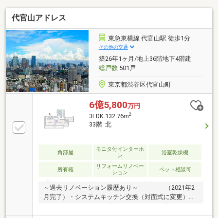
代官山アドレス
東急東横線 代官山駅 徒歩1分
その他の交通
築26年1ヶ月/地上36階地下4階建
総戸数
501戸
東京都渋谷区代官山町
6億5,800
万円
2
3LDK 132.76m
33階 北
モニタ付インターホ
角部屋
浴室乾燥機
ン
リフォームリノベー
所有権
ペット相談可
ション
～過去リノベーション履歴あり～ （2021年2
月完了）・システムキッチン交換（対面式に変更）・
キッチンにパントリー造作・ユニットバス交換 ・洗
面化粧台交換（2ボウルに変更）・トイレ交換 ・フ