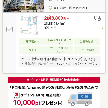
東京都渋谷区恵比寿西１
2億8,800
万円
2
2SLDK 73.41m
4階 南東
モニタ付インターホ
駐車場あり
浴室乾燥機
ン
リフォームリノベー
所有権
ペット相談可
ション
ページ中央の物件詳細欄にて【LINEリンク】あります
～簡単内見予約受付中～▼おすすめポイント▼○一部
リフォーム予定（クロス、クリーニング等）○内見に
つきましてはご相談可能です○代官山を象徴とするデ
ザイン性溢れるマンション○４階部分、南東向き住戸○
フルフラット設計で玄関からリビングまで段差のない
造り○アウトフレーム工法のため柱、梁が気にならな
い空間○充実した収納スペース、ＷＩＣ、ＳＩＣ、パ
ントリー○２４時間有人管理・５重ロックシステムで
安心のセキュリティ○コンシェルジュサービスあり○恵
比寿・中目黒の徒歩圏で