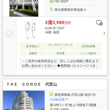
総戸数
555戸
東京都豊島区東池袋４
2億3,980
万円
2
2LDK 87.72m
36階 南西
モニタ付インターホ
駐車場あり
浴室乾燥機
ン
床暖房
所有権
ペット相談可
～ご見学や販売状況など、詳しくはお気軽に弊社まで
お問い合わせください～◆南西側バルコニーにつき陽
当たり良好！◆◇高層階につき解放感ある1室！◇◆
サンシャインなどの商業施設も多く過ごしやすい環
境！◆現地のご案内も可能でございますのでお気軽に
ＴＨＥ ＣＯＮＯＥ 代官山
ご連絡ください！
東急東横線 代官山駅 徒歩1分
その他の交通
築10年7ヶ月/地上13階地下2階建
総戸数
109戸