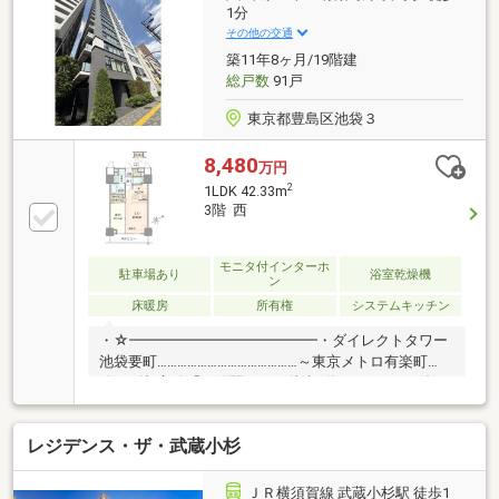
レブン 赤羽岩淵駅前店…約220ｍ※その他月額費用 地
1分
代：4787円、ハイセクト利用料：1404円、町会費：
その他の交通
100円
築11年8ヶ月/19階建
総戸数
91戸
東京都豊島区池袋３
8,480
万円
2
1LDK 42.33m
3階 西
モニタ付インターホ
駐車場あり
浴室乾燥機
ン
床暖房
所有権
システムキッチン
・☆━━━━━━━━━━━━━・ダイレクトタワー
池袋要町……………………………………～東京メトロ有楽町
線・副都心線「要町駅」へ 徒歩1分の’エキチカダイ
レクト’～＿POINT＿＿＿＿＿＿＿＿■2駅4路線利用可
能□24時間オンラインセキュリティシステ
レジデンス・ザ・武蔵小杉
ム ’S―GUARD（エスガード）’■リビングダイニング
に床暖房□生ゴミディスポーザー■最大約2，500mm～
約2，600mmの天井高 (リビング・ダイニング、洋
ＪＲ横須賀線 武蔵小杉駅 徒歩1