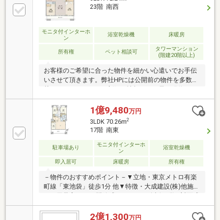
キュリティE) 三越伊勢丹ホームパーティーギフ
23階 南西
ト・・・・・・・・・・・物件の詳細・サービスのご
利用等については担当者へお気軽にお問い合わせくだ
さい。
モニタ付インターホ
浴室乾燥機
床暖房
ン
タワーマンション
所有権
ペット相談可
(階建20階以上)
お客様のご希望に合った物件を細かい心遣いでお手伝
いさせて頂きます。弊社HPには公開前の物件を多数掲
載しておりますので、新鮮な情報をいち早く発信させ
て頂いております。お客様が納得なさるお住まいが見
つかるよう、スピード感を持って全力でサポートしま
1億9,480
万円
す。売却査定・買い取りも致します。ご希望の際は、
2
3LDK 70.26m
お気軽にお問い合わせ下さい。お電話頂けると、お話
17階 南東
が早く進みます。
モニタ付インターホ
駐車場あり
浴室乾燥機
ン
即入居可
床暖房
所有権
－物件のおすすめポイント－▼立地・東京メトロ有楽
町線「東池袋」徒歩1分 他▼特徴・大成建設(株)他施
工・天井高2.6mで開放感のあるLD・会話が弾む対面式
キッチン・スカイツリーが望めます(天候による)・檜
風呂・岩風呂等の共用施設有(一部有償)・ペット飼育
2億1,300
万円