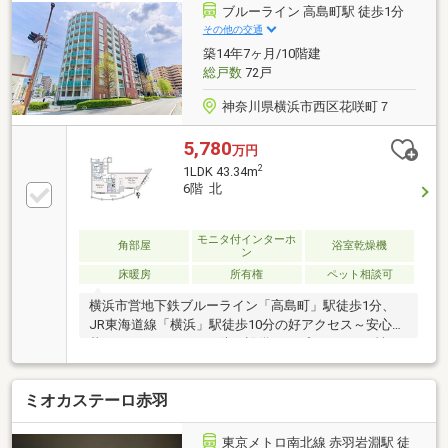
アです!～～～～～～～～～～～～～～～～～～～～～
ブルーライン 高島町駅 徒歩1分
～◆頭金0円から購入可!長期低金利50年ローン!◆提携
その他の交通
銀行多数、住宅ローンご相談下さい!◆車でまとめてご
築14年7ヶ月/10階建
案内!自宅まで送迎も可!◆年中無休!即日対応させてい
総戸数
72戸
ただきます!
神奈川県横浜市西区花咲町７
5,780
万円
2
1LDK 43.34m
6階 北
モニタ付インターホ
角部屋
浴室乾燥機
ン
床暖房
所有権
ペット相談可
横浜市営地下鉄ブルーライン「高島町」駅徒歩1分、
JR東海道線「横浜」駅徒歩10分の好アクセス～安心の
暮らしをサポートする防犯設備～・プライバシー性の
高い内廊下設計・24時間セキュリティシステム（セコ
ム提携）・カラーＴＶモニター付オートロックシステ
ミオカステーロ赤羽
ム・全戸の窓と玄関に防犯センサーを設置～生活に便
利な設備・仕様～・24時間ゴミ出し可能・ペット飼育
可（犬猫1世帯2匹まで・飼養細則有）・T-4等級の二
東京メトロ南北線 赤羽岩淵駅 徒