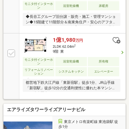
モニタ付インターホ
浴室乾燥機
床暖房
ン
◆長谷工グループ旧分譲・販売・施工・管理マンショ
ン◆15階建て11階部分＆南東角住戸・安心のアフター
サービス保証付き・ペット飼育可（細則あり）・長谷
工コミュニティ・綜合警備保障による24時間有人管
理・総戸数158戸のビッグコミュニティ・フロントサ
1億1,980
万円
ービス有（クリーニング対応・宅配一時預かり）【新
2
2LDK 62.04m
規リノベーション内容（2026年8月完成済）】・ユニ
9階 東
ットバス新規交換（浴室換気暖房乾燥機、追焚機能付
モニタ付インターホ
きオートバス） ・システムキッチン新規交換（浄水
浴室乾燥機
所有権
ン
器付き、食洗機付き） ・洗面化粧台新規交換・トイ
リフォームリノベー
レ新規交換・フローリング貼替・洗濯防水パン交換・
システムキッチン
エレベーター
ション
全室クロス貼替 他
都営地下鉄大江戸線「東新宿駅」徒歩1分、JR山手線
「新宿駅」徒歩12分の交通利便性に優れた本マンショ
ン。徒歩圏内にはスーパーやコンビニ、そして多くの
飲食店がございますので生活利便性も良好です。専有
面積62.04㎡のゆとりある2LDK、そして9階部分・東向
エアライズタワーライズアリーナビル
きの明るいお部屋を是非一度お気軽にご見学ください
ー TERASS 提携住宅ローン ー 提携金利
『０．８４５％～』【がん保障特約】【3大疾病保
東京メトロ有楽町線 東池袋駅 徒
障・5つの重度慢性疾患保障・W入院サポート】【一部
歩1分