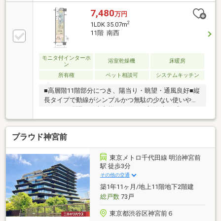
ウスシリーズ】・南西向き角部屋・ガス温水式床暖房
（リビングダイニング部分）・ミストサウナ機能付き
7,480
万円
浴室暖房乾燥機・約0.5帖のSIC・鍵を取り出さずにオ
2
1LDK 35.07m
ートロック・玄関扉の解錠が可能なMIWAラクセスキ
11階 南西
ー・IoT対応でエアコン・床暖房・給湯機能をスマホ
で操作可能・不在時に便利な宅配ボックス・24時間
365日ゴミ出し可能・軽作業や読書などに便利なラウ
モニタ付インターホ
浴室乾燥機
床暖房
ン
ンジ（コンセント有）・ペット飼育可能（細則有）、
所有権
ペット相談可
システムキッチン
ペット足洗い場
■高層階11階部分につき、陽当り・眺望・通風良好■縦
長タイプで動線がシンプルかつ無駄の少ない使いやす
い1LDKの間取り■売主様こだわりの新築時オプション
多数有 ・エコカラット新設：リビングダイニング
（ベージュ）、洋室（グレー） ・ピクチャーレール
プラウド神宮前
新設：リビングダイニング、洋室 ・ダウンライト増
設：キッチンカウンター前、洋室 ・アクセントタイ
ル新設：洗面台ミラー下（ブラック） ・手すり新
東京メトロ千代田線 明治神宮前
設：浴室■収納豊富な間取り ・約0.6帖のシューズイ
駅 徒歩3分
ンクローゼット ・洋室部分大型クローゼット ・キ
その他の交通
ッチン、洗濯機上、トイレ部分吊戸棚 ・リネン庫
築1年11ヶ月/地上11階地下2階建
等■室内大変綺麗にお使いです
総戸数
73戸
東京都渋谷区神宮前６