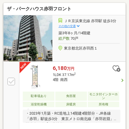
への足音や生活音を気にせず過ごせる1階住戸。◆LDK
ザ・パークハウス赤羽フロント
と洋室は、シチュエーションに合わせて一体利用可
能。◆WIC＆SIC付き。住空間を広々お使いいただけま
す。◆オートロック・24時間ゴミ出し可・宅配ボック
ＪＲ京浜東北線 赤羽駅 徒歩3分
スなど共用設備が充実。◆ペット飼育可能(規約制限
その他の交通
有)。◆買い物施設や商店街が徒歩10分圏内に揃う、
築3年8ヶ月/14階建
利便性の良さも魅力。◆周辺環境・ローソン志茂三丁
総戸数
70戸
目店／徒歩1分(約70ｍ)
東京都北区赤羽西１
6,180
万円
2
1LDK 37.17m
4階 南西
モニタ付インターホ
駐車場あり
角部屋
ン
浴室乾燥機
床暖房
所有権
・2023年1月築・RC造地上14階建4階部分・JR各線
「赤羽」駅徒歩3分 東京メトロ南北線「赤羽岩淵」
駅徒歩11分【三菱地所レジデンス分譲 ザ・パークハ