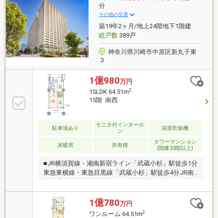
室)
分
その他の交通
築19年2ヶ月/地上24階地下1階建
総戸数
389戸
神奈川県川崎市中原区新丸子東
３
1億980
万円
2
1SLDK 64.51m
15階 南西
モニタ付インターホ
駐車場あり
浴室乾燥機
ン
タワーマンション
床暖房
所有権
(階建20階以上)
■JR横須賀線・湘南新宿ライン「武蔵小杉」駅徒歩1分
東急東横線・東急目黒線「武蔵小杉」駅徒歩4分JR南
武線「武蔵小杉」駅徒歩5分■専有面積64.51m2■24階
建て15階部分・南西向き住戸■居室としてもご使用い
ただける約6帖のサービスルーム■引き戸を開けてリビ
1億780
万円
ングとの続き間としてもご使用いただけるくつろげる
2
ワンルーム 64.51m