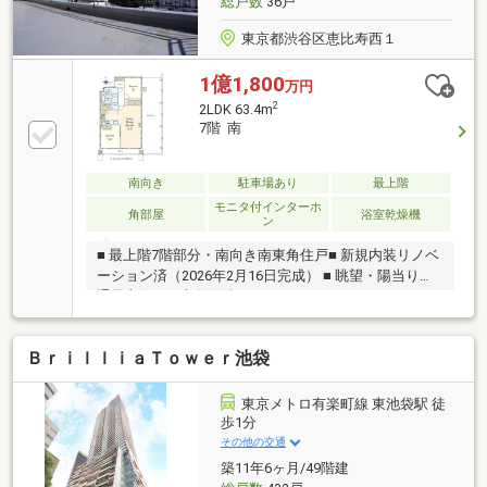
総戸数
36戸
東京都渋谷区恵比寿西１
1億1,800
万円
2
2LDK 63.4m
7階 南
南向き
駐車場あり
最上階
モニタ付インターホ
角部屋
浴室乾燥機
ン
■ 最上階7階部分・南向き南東角住戸■ 新規内装リノベ
ーション済（2026年2月16日完成） ■ 眺望・陽当り・
通風良好 ■ 専有面積63.4m2、2LDK■ ルーフバルコニ
ー・バルコニー 合計面積39.81m2 眺望良好、六本
木方面を望めます■ 約15.5帖のリビングダイニングキ
ＢｒｉｌｌｉａＴｏｗｅｒ池袋
ッチン 南側、東側に窓があり、陽当り・通風良好■
キッチンに食洗機、パントリースペース付■ 室内は段
差のないフラットフロア■ 代官山・恵比寿・中目黒エ
東京メトロ有楽町線 東池袋駅 徒
リアを身近に楽しめる立地
歩1分
その他の交通
築11年6ヶ月/49階建