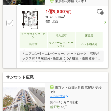
東京都渋谷区代々木１
1億9,800
万円
2
2LDK 55.82m
9階 北西
モニタ付インターホ
即入居可
床暖房
ン
リフォームリノベー
所有権
ペット相談可
ション
＊エアコン付＊エレベーター、オートロック、宅配ボ
ックス有＊9 階部分× 角部屋につき眺望・通風良好＊
快適な室内環境を叶える床暖房付＊安心のアフターサ
ービス保証付【リノベーション内容】フローリング、
クロス洗面、トイレキッチンユニットバス、建具新規
サンウッド広尾
エアコン設置（１台）床暖房（LD）【その他費用】コ
ミュニティ形成費：300 円/ 月スカパーJSAT 施設利用
料：605 円/ 月インターネット使用料：1210 円/ 月見え
東京メトロ日比谷線 広尾駅 徒歩
る化サービス利用料：110 円/ 月リモコサービス利用
1分
料：110 円/ 月
その他の交通
築6年4ヶ月/14階建
総戸数
55戸