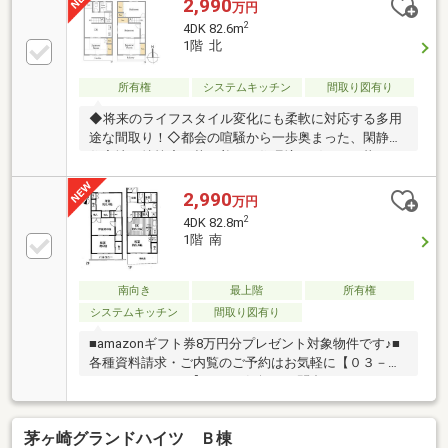
2,990
万円
2
4DK 82.6m
1階 北
所有権
システムキッチン
間取り図有り
◆将来のライフスタイル変化にも柔軟に対応する多用
途な間取り！◇都会の喧騒から一歩奥まった、閑静な
住宅地の特等席。落ち着いた住環境で穏やかな暮らし
を実現！◆暮らしに便利な赤羽駅周辺♪◇両方道路で
開放感のある暮らしを実現!
2,990
万円
◇◆◇◆◇◆◇◆◇◆◇◆◇◆◇◆◇◆◇◆◇◆【ラ
2
4DK 82.8m
イフプラン】本物件においての住宅ローンシュミレー
1階 南
ションはもちろん、本物件購入後１０年～２０年後の
ライフサイクルの変化を見据えた長期的なライフプラ
ンシュミレーションを実施します。【物件調査報告
南向き
最上階
所有権
書】本物件に関する独自の物件調査報告書を作成しま
システムキッチン
間取り図有り
す。重要事項説明に載らないような住んでから気にな
■amazonギフト券8万円分プレゼント対象物件です♪■
る事項を色々な角度
各種資料請求・ご内覧のご予約はお気軽に【０３－５
７９７－７９９１】までお気軽にお問合せください♪
茅ヶ崎グランドハイツ Ｂ棟