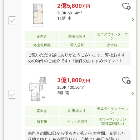
ローリング、カーペット張替 ・建具交換 ・クロ
2億5,800
万円
ス張替 ・SIC造作 ・洗濯機用防水パン交換
2
2LDK 69.14m
・・・等～物件特徴～・36階建て33階部分のため眺望
11階 南
良好 （眺望は永続的に保証するものではありませ
ん）・鹿島建設株式会社、大成建設株式会社施工・東
急東横線「代官山」駅直結ブリッジ有・各階ごみ置き
モニタ付インターホ
南向き
駐車場あり
ン
場あり・24時間有人管理
浴室乾燥機
即入居可
所有権
ご覧いただき誠にありがとうございます。弊社おすす
めの物件のご紹介です♪《物件のおすすめポイント》■
約１８．９帖のLDK！ナチュラルな木目が印象的なデ
ザイン☆家族とゆっくりくつろげる空間です♪■収納が
充実しているのでインテリアや家具もこだわれます♪■
3億1,800
万円
木目が印象的なデザインで、アーバン×ナチュラルな
2
2LDK 100.56m
生活を♪■内装工事は完了しているので、ゆっくりとご
5階 南
見学いただけます。◆コンシェルジュサービス有（一
部有料）◆敷地内には生鮮食品スーパー、スポーツプ
ラザ、クリニック、ドラックストア◆24時間有人管理
モニタ付インターホ
南向き
駐車場あり
ン
◆各階にゴミ置場有
タワーマンション
所有権
ペット相談可
(階建20階以上)
南向きの開口部から明るさが広がる大空間。充実した
収納とゆとりある間取りが、心地よい毎日を演出しま