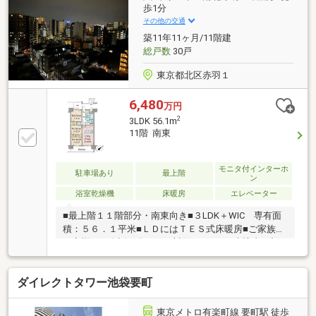
重サッシを採用・1418サイズのゆとりある浴室（浴室
歩1分
換気乾燥機・ミストサウナ機能付き）・ゴミを軽減し
その他の交通
衛生的なディスポーザー・LDにはTES式床暖房
築11年11ヶ月/11階建
総戸数
30戸
東京都北区赤羽１
6,480
万円
2
3LDK 56.1m
11階 南東
モニタ付インターホ
駐車場あり
最上階
ン
浴室乾燥機
床暖房
エレベーター
■最上階１１階部分・南東向き■３LDK＋WIC 専有面
積：５６．１平米■ＬＤにはＴＥＳ式床暖房■ご家族や
お客様との会話も楽しめる対面キッチン■来訪者の顔
を確認できるTVモニター付インターホン■ご不在でも
荷物を受け取れる宅配BOX■二重床・二重天井～周辺
ダイレクトタワー池袋要町
環境～●北区立赤羽小学校…約345ｍ ●北区立赤羽岩
淵中学校…約751ｍ ●北区立赤羽東公園…約215ｍ ●
まいばすけっと 赤羽岩淵駅前店…約141ｍ ●セブン-イ
東京メトロ有楽町線 要町駅 徒歩