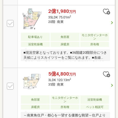
■頭金０円からのご購入可能です■（諸費用もOK）
【東宝ハウス東京】提携住宅ローン 下記が全て付帯
2億1,980
万円
（金利上乗せ無し）(1) 【がん団体生命保険】(2)
2
3SLDK 75.01m
【金消契約時の印紙代不要】【ガン100％保障団信】
20階 南東
＋【全疾病保障】 ※金融機関との提携で驚きの低金
利と保障を実現しました。
モニタ付インターホ
駐車場あり
角部屋
ン
浴室乾燥機
床暖房
所有権
■現況空家となっております。■36階建20階部分につき
天候によりスカイツリーをご覧になれます。■各線
「池袋」駅35番出口 徒歩10分■都電荒川線「東池袋
四丁目」駅徒歩1分■総戸数248戸のビッグコミュニテ
ィ■野村不動産分譲のプラウドシリーズ■各階にダスト
5億4,800
万円
ステーション■サンシャインシティまで徒歩6分■1階～
2
3LDK 120.13m
3階に薬局、各種病院■25階にスカイラウンジ、ゲスト
35階 南東
スイート■内廊下設計■ペット飼育可(細則あり)■ディ
スポーザー・リビングに天井カセットエアコン■LDに
TES温水式床暖房■2面バルコニー
モニタ付インターホ
角部屋
浴室乾燥機
ン
床暖房
所有権
ペット相談可
～南東角住戸・都心を一望する優雅な眺望～住戸より