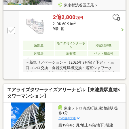
東京都渋谷区広尾５
2億2,800
万円
2
2LDK 60.91m
9階 北
モニタ付インターホ
角部屋
浴室乾燥機
ン
床暖房
所有権
ペット相談可
－新規リノベーション－（2026年9月完了予定）・三
口コンロ交換・食器洗乾燥機交換・浴室シャワー水栓
交換・トイレ交換・床暖房交換 ・洗濯機用防水
パン交換 ・・・等リフォーム内容は一部変更となる
場合があります―物件特徴―・東京メトロ日比谷線
エアライズタワーライズアリーナビル【東池袋駅直結×
「広尾」駅 徒歩1分・ペット飼育可（別途、細則有
り）・リビングから東京タワー方面を望む眺望 （眺
タワーマンション】
望は永続的に保証されるものではありません）・内廊
下設計・宅配ボックス・床暖房（リビングダイニン
東京メトロ有楽町線 東池袋駅 徒
グ）・ディスポーザー・食器洗乾燥機・ディスポーザ
歩1分
ー・複層ガラス
その他の交通
築19年8ヶ月/地上42階地下3階建