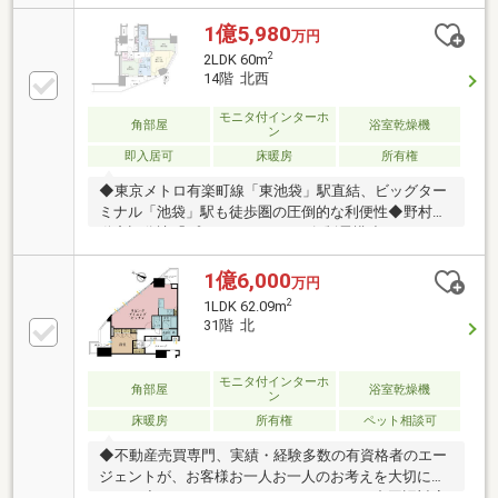
1分 ⇒4番出口より住民専用エレベーターで「直
結」◇周辺は起伏が少なくフラットアプローチです◇
1億5,980
万円
各階に住戸専用の宅配BOX、ダストステーションあり
2
2LDK 60m
◇トランクルーム（有料）◇ペット飼育可（規約有）
14階 北西
◇24時間有人管理、トリプルセキュリティシステム◇
住戸内電子錠 玄関に出向かずに開錠が可能です◇
モニタ付インターホ
角部屋
浴室乾燥機
ン
北、西向き 角部屋◇床暖房あり(リビングダイニン
グ)◇各洋室に収納あり◇浴室乾燥暖房機付きの浴室
即入居可
床暖房
所有権
◆東京メトロ有楽町線「東池袋」駅直結、ビッグター
ミナル「池袋」駅も徒歩圏の圧倒的な利便性◆野村不
動産旧分譲「プラウド」シリーズ×制震構造がもたら
す、確かな安心と品格に満ちた暮らし◆「サンシャイ
ンシティ」へも地下通路にて直結、買い物利便充実◆
1億6,000
万円
周辺には南池袋公園・イケ・サンパークなど大型公園
2
1LDK 62.09m
も充実し子育て環境としても良好◆メインエントラン
31階 北
スホールは二層吹き抜けのゆとりある空間◆25階には
スカイラウンジ・ゲストルーム◆内廊下、各フロアゴ
ミ置き場はもちろん、各フロアに宅配ボックスも設置
モニタ付インターホ
角部屋
浴室乾燥機
ン
あり便利です◆トリプルセキュリティ、玄関前カメラ
床暖房
所有権
ペット相談可
インターホン、玄関ドア含めたラクセスキー開錠
◆不動産売買専門、実績・経験多数の有資格者のエー
ジェントが、お客様お一人お一人のお考えを大切にし
ます。◆English Speaking Staff Available/中国語対応