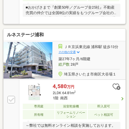
■おかげさまで『創業50年／グループ全25社』不動産
売買の仲介では全国8位の実績をもつグループ会社の
一員です！創業50年の蓄積されたノウハウを基にご購
入・ご売却・お買替え全てをサポート致します■東宝
ハウスNEXTアフターサポート専門のグループ会社。
ルネステージ浦和
ライフパートナー（FP資格）が住まいの問題点や暮ら
しの不安を解消します■東宝ハウスフィナンシャル不
動産仲介業初の住信SBIネット銀行支店。金利と保障
ＪＲ京浜東北線 浦和駅 徒歩13分
が更に充実したオリジナル提携住宅ローンをお届けし
その他の交通
ます■未来カレンダー東宝ハウス独自開発のライフシ
築27年7ヶ月/6階建
ミュレーションソフト。ローン完済までの家計収支を
総戸数
28戸
視える化し、将来のリスクや不安を対策します
埼玉県さいたま市南区大谷場１
4,580
万円
2
2LDK 64.81m
1階 南西
専用庭
浴室乾燥機
即入居可
リフォームリノベー
所有権
ペット相談可
ション
～弊社では無料オンライン相談を実施しております。