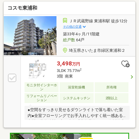
ハウスNEXTアフターサポート専門のグループ会社。
コスモ東浦和
ライフパートナー（FP資格）が住まいの問題点や暮ら
しの不安を解消します■東宝ハウスフィナンシャル不
動産仲介業初の住信SBIネット銀行支店。金利と保障
ＪＲ武蔵野線 東浦和駅 徒歩12分
が更に充実したオリジナル提携住宅ローンをお届けし
その他の交通
ます■未来カレンダー東宝ハウス独自開発ライフシミ
築33年4ヶ月/11階建
ュレーションソフト。ローン完済まで家計収支を視え
総戸数
64戸
る化し将来のリスクや不安を対策します
埼玉県さいたま市緑区東浦和２
3,498
万円
2
3LDK 75.77m
3階 南東
モニタ付インターホ
浴室乾燥機
所有権
ン
リフォームリノベー
システムキッチン
2階以上
ション
●空間をすっきり見せるダウンライトで落ち着いた室
内●全室フローリングでお手入れしやすく統一感ある
空間ご見学希望の方は赤色『見学予約』から資料請求
はオレンジ色『資料請求』をクリック直接のお問い合
わせは03-6905-9710まで（スマートフォンの方は右下