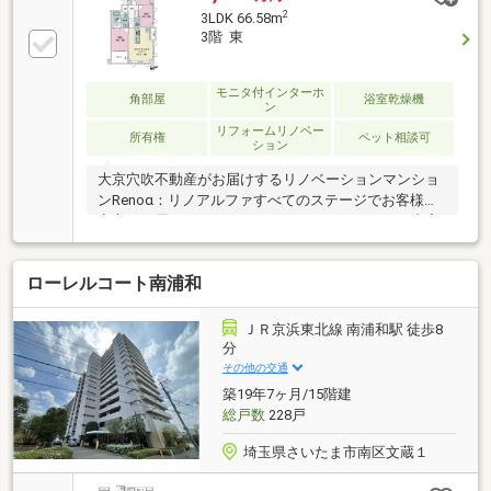
2
3LDK 66.58m
3階 東
モニタ付インターホ
角部屋
浴室乾燥機
ン
リフォームリノベー
所有権
ペット相談可
ション
大京穴吹不動産がお届けするリノベーションマンショ
ンRenoα：リノアルファすべてのステージでお客様に
安心をお届けします～～～～～～リノベーション内容
～～～～～～ （2026年7月完了）・システム
キッチン交換（食洗機付）・ユニットバス交換（１３
ローレルコート南浦和
１７タイプ）・洗面化粧台交換・トイレ交換・クロス
張替・フローリング張替・洗濯機用防水パン交換
・・・等日照・眺望については永続的に保証されるも
ＪＲ京浜東北線 南浦和駅 徒歩8
のではありません。
分
その他の交通
築19年7ヶ月/15階建
総戸数
228戸
埼玉県さいたま市南区文蔵１