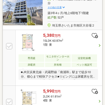
密高断熱マンション住宅ローン控除の対象限度額が
分
2000万から3500万に、期間が10年から13年にが拡大さ
その他の交通
れます◆R１住宅（一社）リノベーション協議会の定
築3年4ヶ月/地上6階地下1階建
める適合リノベーション住宅
総戸数
52戸
埼玉県さいたま市南区大谷場２
5,380
万円
2
1SLDK 60.87m
1階 東
モニタ付インターホ
専用庭
浴室乾燥機
ン
床暖房
所有権
ペット相談可
■JR京浜東北線・武蔵野線「南浦和」駅まで徒歩10
分、都心まで軽快アクセス■リビングには床暖房を完
備しており、冬場も足元から暖かくお過ごしいただけ
ます■浄水器や食洗機を備えた使い勝手の良いオリジ
ナルデザインキッチン■スマホアプリで外出先から湯
5,990
万円
はりや室内設備のリモコン操作が可能■大容量のファ
2
2LDK 61.81m
ミリークローゼット完備■下階は共用部且つ地下1階部
4階 東
分となっているため、生活音を気にせず暮らせます