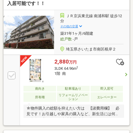
スを活用したペニンシュラキッチンを採用・１４１８
入居可能です！！
サイズの浴槽・キッチンには、食洗機が備え付けとな
っています。・リビングダイニング部分には足元から
ＪＲ京浜東北線 南浦和駅 徒歩12
温まる床暖房を設置しており冬場は重宝します。
分
その他の交通
築31年1ヶ月/6階建
総戸数
-戸
埼玉県さいたま市南区根岸２
2,880
万円
2
3LDK 64.96m
1階 南
南向き
駐車場あり
即入居可
リフォームリノベー
所有権
エレベーター
ション
☆物件購入の総額を抑えたい方は 【諸費用欄】 必
見です！お引越しや家具の購入など、新生活には何か
と資金が必要です☆南浦和駅徒歩12分、ファミリーに
嬉しい3LDKのフルリフォーム物件が登場。南向きの豊
かな採光と、外からの視線が気にならないプライバシ