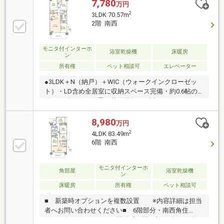
7,780
万円
2
3LDK 70.57m
2階 南西
モニタ付インターホ
浴室乾燥機
床暖房
ン
所有権
ペット相談可
エレベーター
●3LDK＋N（納戸）＋WIC（ウォークインクローゼッ
ト）・LD含め全居室に収納スペース完備・約0.6帖の
納戸●2階の住戸位置・共用階段から近くマンションエ
ントランスへのアプローチも快適【設備・仕様】カウ
ンターキッチン/浄水器/食器洗浄機三面鏡裏収納/フル
8,980
万円
オートバス/床暖房（LD部分）浴室暖房乾燥機/手洗い
2
4LDK 83.49m
カウンター等【共用施設】・キッズスペース・ラウン
6階 南西
ジ兼図書スペース・ベンダーコーナー・24時間ゴミス
テーション
モニタ付インターホ
角部屋
浴室乾燥機
ン
床暖房
所有権
ペット相談可
■ 新築時オプションを複数設置 ※内容詳細は担当
者へお問い合わせください■ 6階部分・南西角住
戸 角住戸ならではの開放感、開口部を確保■ 約