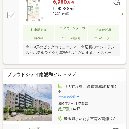
6,980
万円
2
3LDK 78.87m
12階 南西
モニタ付インターホ
駐車場あり
浴室乾燥機
ン
所有権
ペット相談可
エレベーター
☆228戸のビッグコミュニティ ☆迎賓のエントラン
ス～ホテルライクな車寄せもございます。・スムーズ
な家事動線家事効率を考えた設計で、キッチンと洗面
室を行き来できる間取りです。・全居室収納付き＋ト
ランクルーム付き全居室に収納がついているだけでな
プラウドシティ南浦和ヒルトップ
く、トランクルームもございます。用途に合わせて収
納の使い分けが可能です。・住まいの広がりを演出す
る7.0mのワイドスパン住戸・バルコニー側いっぱいに
ＪＲ京浜東北線 南浦和駅 徒歩9
広がる、 ワイドサッシュで開放的なリビング・ダイ
分
ニング
その他の交通
築9年2ヶ月/7階建
総戸数
147戸
埼玉県さいたま市南区南浦和３