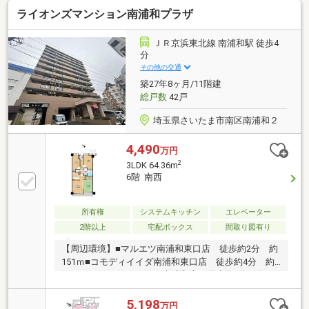
シャル（T.sローン）□auじぶん銀行（指定不動産会
ライオンズマンション南浦和プラザ
社） ▼8月実行金利1.130％ ※所定のガンと診断
されたら住宅ローン残高が0円になる『ガン団信』が
ついた金利です□365日24時間住まいの駆付けサービス
ＪＲ京浜東北線 南浦和駅 徒歩4
（3年間無料） □東宝ハウスCLUB アフターサービス
分
その他の交通
築27年8ヶ月/11階建
総戸数
42戸
埼玉県さいたま市南区南浦和２
4,490
万円
2
3LDK 64.36m
6階 南西
所有権
システムキッチン
エレベーター
2階以上
宅配ボックス
間取り図有り
【周辺環境】■マルエツ南浦和東口店 徒歩約2分 約
151ｍ■コモディイイダ南浦和東口店 徒歩約4分 約
247ｍ■ファミリーマート南浦和店 徒歩約1分 約66
ｍ■アイン南浦和店 徒歩約2分 約148ｍ■埼玉りそな
銀行南浦和支店 徒歩約3分 約209ｍ■浦和南本町郵
5,198
万円