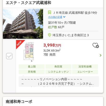
エステ・スクエア武蔵浦和
ー配慮の設計を両立しました。水回りも一新され新築
気分で暮らせます。周辺は静かな住環境ながら、徒歩
圏内に買い物便利な「コープ」があり毎日の暮らしを
ＪＲ埼京線 武蔵浦和駅 徒歩19分
サポート。2路線利用できる利便性と穏やかな生活環
その他の交通
境が揃った、家族団らんのための快適住まいです。ピ
築31年10ヶ月/7階建
カピカの室内と心地よい日当たりを、ぜひ現地で体感
総戸数
63戸
してください。
埼玉県さいたま市南区辻３
3,998
万円
2
3LDK 69.3m
7階 南西
最上階
角部屋
浴室乾燥機
所有権
システムキッチン
エレベーター
～～～～～～リノベーション内容～～～～～
～ （２０２６年９月完了予定）・システムキ
ッチン交換（食器洗い乾燥機付）・ユニットバス交換
（浴室換気乾燥機付）・洗面化粧台交換・トイレ交
換・建具交換・洗濯機用防水パン交換 ・ガス給湯器
南浦和寿コーポ
交換 ・・・等リフォーム内容は予定であり変更と