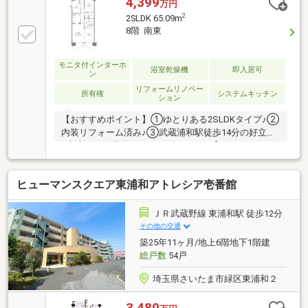
4,399
万円
2
2SLDK 65.09m
8階 南東
モニタ付インターホ
浴室乾燥機
即入居可
ン
リフォームリノベー
所有権
システムキッチン
ション
【おすすめポイント】①ゆとりある2SLDKタイプ♪②
内装リフォーム済み♪③武蔵浦和駅徒歩14分の好立地
♪◆当日のご見学はフリーダイヤル 【0120-550-
533】までお気軽にお問合せ下さい！スマートホンの
場合、青色のボタン「電話で問い合わせ（通話料無
ヒューマンスクエア東浦和アトレシア壱番館
料）」をタップして頂きますと便利です。または、
【オレンジ色資料請求（無料）ボタン】か、【赤色見
学予約をする（無料）ボタン】をクリックして必要項
ＪＲ武蔵野線 東浦和駅 徒歩12分
目にご入力ください。◆ご住宅探しは創業40年、14店
その他の交通
舗のネットワーク「安心取引」がモットーの株式会社
築25年11ヶ月/地上6階地下1階建
西武開発にお任せ下さい。
総戸数
54戸
埼玉県さいたま市緑区東浦和２
3,480