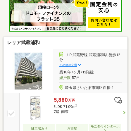
青色の電話ボタンをクリック）■オンライン相談のご
案内（※見学予約より受付）ランチや仕事後の15分で
完結！お探しの希望条件や、過去に気になった物件な
どをオンラインにてヒアリングさせて頂きます。住宅
ローン相談やライフプランシュミレーションについて
も全てオンラインでの対応が可能となっております。
※LINEやメール、お電話でのやり取りも可能です。
レリア武蔵浦和
ＪＲ武蔵野線 武蔵浦和駅 徒歩12
分
その他の交通
築18年7ヶ月/12階建
総戸数
57戸
埼玉県さいたま市南区白幡４
5,880
万円
2
3LDK 71.09m
7階 南東
モニタ付インターホ
駐車場あり
角部屋
ン