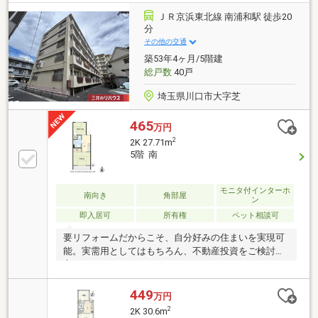
なる場合がございます。日照・眺望は永続的に保証さ
れるものではありません。～～～～～～～～～～～～
ＪＲ京浜東北線 南浦和駅 徒歩20
～～～～～～～～
分
その他の交通
築53年4ヶ月/5階建
総戸数
40戸
埼玉県川口市大字芝
465
万円
2
2K 27.71m
5階 南
モニタ付インターホ
南向き
角部屋
ン
即入居可
所有権
ペット相談可
要リフォームだからこそ、自分好みの住まいを実現可
能。実需用としてはもちろん、不動産投資をご検討の
方にもおすすめです。
449
万円
2
2K 30.6m