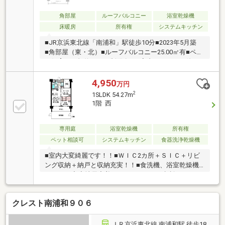
■「トリプルガード」システム採用で安心のセキュリ
ティ■学校・スーパー・公園が徒歩10分圏内に集ま
角部屋
ルーフバルコニー
浴室乾燥機
り、子育て世帯にもおススメの生活利便整った立地■
床暖房
所有権
システムキッチン
地盤の安定した大宮台地に存する安心の住環境
■JR京浜東北線「南浦和」駅徒歩10分■2023年5月築
■角部屋（東・北）■ルーフバルコニー25.00㎡有■ペッ
ト飼育可（規約による制限有）■室内きれいにお使い
です■バスルームには窓およびテレビを付設してます
お気軽にお問合せください。
4,950
万円
2
1SLDK 54.27m
1階 西
専用庭
浴室乾燥機
所有権
ペット相談可
システムキッチン
食器洗浄乾燥機
■室内大変綺麗です！！■ＷＩＣ2カ所＋ＳＩＣ＋リビ
ング収納＋納戸と収納充実！！■食洗機、浴室乾燥機
などあり◆◆地元密着のヒロックスにご相談下さい
◆◆■詳細情報をお求めの方は、「資料請求（無
料）」をクリック！■通話料無料０８００－６０３－
クレスト南浦和９０６
２１６３までお問合せ下さい！掲載しきれなかったそ
の他の情報をお伝えします！
ＪＲ京浜東北線 南浦和駅 徒歩18