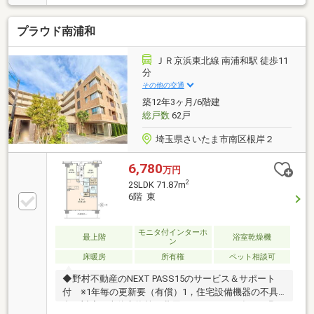
全居室収納付きで、暮らしやすさにこだわった住空間
に仕上がっています。水回りも新調され、食洗機や浴
プラウド南浦和
室乾燥機など人気の設備も充実！周辺は東浦和中央公
園が至近のほか、小学校・中学校まで徒歩8分、スー
パーやコンビニ・ドラッグストアも徒歩圏内に揃う閑
ＪＲ京浜東北線 南浦和駅 徒歩11
静で便利な生活環境です。安心のオートロック付・即
分
入居可能なお部屋で、快適な新生活をスタートしませ
その他の交通
んか？
築12年3ヶ月/6階建
総戸数
62戸
埼玉県さいたま市南区根岸２
6,780
万円
2
2SLDK 71.87m
6階 東
モニタ付インターホ
最上階
浴室乾燥機
ン
床暖房
所有権
ペット相談可
◆野村不動産のNEXT PASS15のサービス＆サポート
付 ※1年毎の更新要（有償）1，住宅設備機器の不具
合に対応 本体交換等の費用を550，000円/年まで野