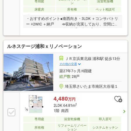
専用庭
浴室乾燥機
ン
床暖房
所有権
ペット相談可
・おすすめポイント●南西向き・3LDK ＋コンサバトリ
ー +2WIC ＋納戸 ⇒収納が充実しており、空間にゆ
とりがございます。●使い勝手の良い「コンサバトリ
ー」 ⇒専用庭に面したコンサバトリーは、デスクワ
ークや家事室等 多用な使い方が可能です。●充実
ルネステージ浦和ｘリノベーション
の住設備 ラクモアキッチン、ディスポーザー、床暖
房(LD部分)等●安心の構造 二重床二重天井、アウト
フレーム工法、耐震構造●コンシェルジュカウンタ
ＪＲ京浜東北線 浦和駅 徒歩13分
ー キッズルームやゲストルーム、パーティルーム等
その他の交通
の共用施設
築27年7ヶ月/6階建
総戸数
28戸
埼玉県さいたま市南区大谷場１
4,480
万円
2
2LDK 64.81m
1階 南西
専用庭
浴室乾燥機
即入居可
リフォームリノベー
所有権
システムキッチン
ション