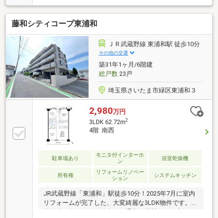
15.6帖のLDK 横長タイプのLD部分には、 セン
ターオープンサッシを採用■ 各居室、柱に干渉され
藤和シティコープ東浦和
ないスペースを確保■ 充実した収納スペース ウ
ォークインクローゼット、押入型収納、 約0.5帖の
納戸を確保■ 充実した共用施設を多数設置
ＪＲ武蔵野線 東浦和駅 徒歩10分
その他の交通
築31年1ヶ月/6階建
総戸数
23戸
埼玉県さいたま市緑区東浦和３
2,980
万円
2
3LDK 62.72m
4階 南西
モニタ付インターホ
駐車場あり
浴室乾燥機
ン
リフォームリノベー
所有権
システムキッチン
ション
JR武蔵野線「東浦和」駅徒歩10分！2025年7月に室内
リフォームが完了した、大変綺麗な3LDK物件です。4
階・南西向きにつき陽当り・通風・眺望ともに良好。