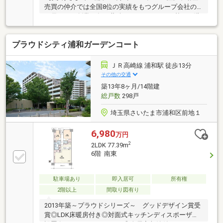
売買の仲介では全国8位の実績をもつグループ会社の
一員です！創業50年の蓄積されたノウハウを基にご購
入・ご売却・お買替え全てをサポート致します■東宝
ハウスNEXTアフターサポート専門のグループ会社。
プラウドシティ浦和ガーデンコート
ライフパートナー（FP資格）が住まいの問題点や暮ら
しの不安を解消します■東宝ハウスフィナンシャル不
動産仲介業初の住信SBIネット銀行支店。金利と保障
ＪＲ高崎線 浦和駅 徒歩13分
が更に充実したオリジナル提携住宅ローンをお届けし
その他の交通
ます■未来カレンダー東宝ハウス独自開発のライフシ
築13年8ヶ月/14階建
ミュレーションソフト。ローン完済までの家計収支を
総戸数
298戸
視える化し、将来のリスクや不安を対策します
埼玉県さいたま市浦和区前地１
6,980
万円
2
2LDK 77.39m
6階 南東
駐車場あり
即入居可
所有権
2階以上
間取り図有り
2013年築～プラウドシリーズ～ グッドデザイン賞受
賞◎LDK床暖房付き◎対面式キッチンディスポーザー