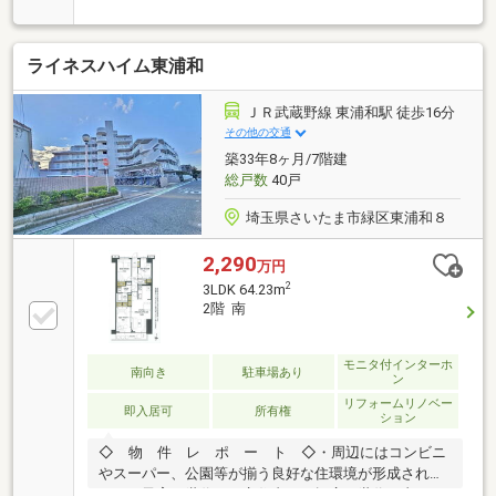
設置有り 、３口ガスコンロ◎全居室収納付き、ウォー
クインクローゼット有り◎南東向きバルコニー◎ペッ
ト飼育可（細則有）◎セキュリティ管理員と警備員に
ライネスハイム東浦和
よる24時間有人管理、セコムによる24時間セキュリテ
ィシステム、全住戸玄関、窓にセコム防犯センター設
置、TVモニター付ダブルオートロックシステム◎小学
ＪＲ武蔵野線 東浦和駅 徒歩16分
校徒歩5分以内、中学校徒歩１０分以内共用施設 ※一
その他の交通
部有償施設がございますキッズスペース、ライブラリ
築33年8ヶ月/7階建
ー、パーティールーム、ゲストルーム、コンシェルジ
総戸数
40戸
ュサービス、保育施設
埼玉県さいたま市緑区東浦和８
2,290
万円
2
3LDK 64.23m
2階 南
モニタ付インターホ
南向き
駐車場あり
ン
リフォームリノベー
即入居可
所有権
ション
◇ 物 件 レ ポ ー ト ◇・周辺にはコンビニ
やスーパー、公園等が揃う良好な住環境が形成されて
おり、子育て世代から永住者まで幅広い世代に支