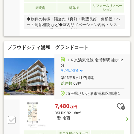
リフォームリノベー
床暖房
所有権
ション
◆物件の特徴・陽当たり良好・眺望良好・角部屋・ペ
ット飼育相談 など◆室内リノベーション内容・システ
ムキッチン・温水洗浄便座付トイレ◆インテリックス
の販売実績 ・R1(適合リノベーション)住宅発行ラン
キング3年連続NO.1！ ・年間1000戸以上のリノベー
プラウドシティ浦和 グランドコート
ション実績 ・累計販売戸数2万8000戸突破!◆都市銀
行、ネット銀行等住宅ローン一括事前審査可能！ネッ
ト銀行はじめ大手金融機関の都市銀行や地方銀行と幅
ＪＲ京浜東北線 南浦和駅 徒歩12
広く提携をしています!物件によって使用できる銀行も
分
変わりますので、是非一度ご相談ください♪
その他の交通
築13年8ヶ月/7階建
総戸数
68戸
埼玉県さいたま市浦和区前地１
7,480
万円
2
3SLDK 82.16m
1階 南西
モニタ付インターホ