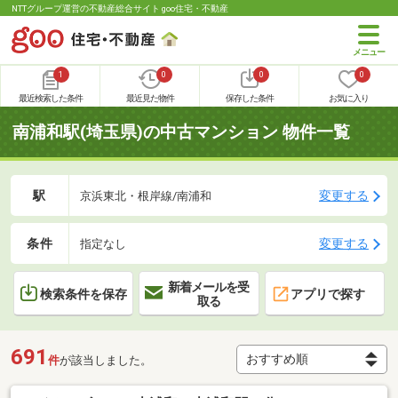
NTTグループ運営の不動産総合サイト goo住宅・不動産
1
0
0
0
最近検索した条件
最近見た物件
保存した条件
お気に入り
南浦和駅(埼玉県)の中古マンション 物件一覧
駅
変更する
京浜東北・根岸線/南浦和
条件
変更する
指定なし
新着メールを受
検索条件を保存
アプリで探す
取る
691
件
が該当しました。