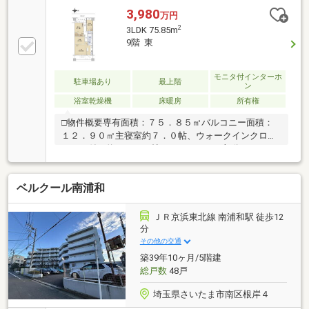
リノベーション)住宅発行ランキング3年連続
3,980
万円
NO.1！ ・年間1000戸以上のリノベーション実績 ・
2
3LDK 75.85m
累計販売戸数2万8000戸突破!◆都市銀行、ネット銀行
9階 東
等住宅ローン一括事前審査可能！ネット銀行はじめ大
手金融機関の都市銀行や地方銀行と幅広く提携をして
います!物件によって使用できる銀行も変わりますの
モニタ付インターホ
駐車場あり
最上階
ン
で、是非一度ご相談ください♪
浴室乾燥機
床暖房
所有権
□物件概要専有面積：７５．８５㎡バルコニー面積：
１２．９０㎡主寝室約７．０帖、ウォークインクロー
ゼット付き約１４．９帖のＬＤＫ！ＬＤ部分にはＴＥ
Ｓ式床暖房あり！キッチンカウンター付き、動線良好
１５１８サイズの広々したユニットバス各居室に収納
ベルクール南浦和
有り最上階９階部分に付き眺望良好、スカイツリーも
展望できます（天候による）約６．０帖の和室（畳に
使われるイ草にはリラックス効果があるといわれま
ＪＲ京浜東北線 南浦和駅 徒歩12
す）大切なペットと生活可（細則あり）
分
その他の交通
築39年10ヶ月/5階建
総戸数
48戸
埼玉県さいたま市南区根岸４