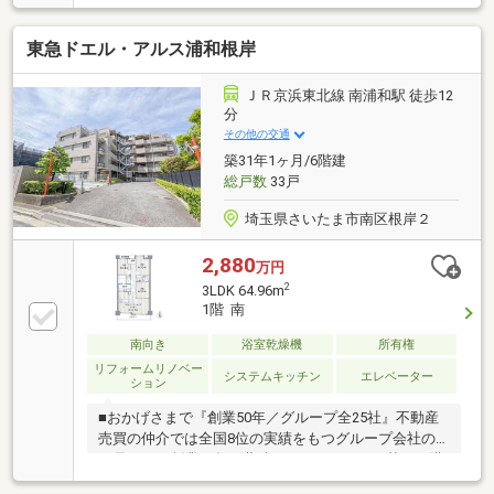
村不動産が負担2，緊急時や各不具合に対応 修理も
55，000円/箇所まで野村不動産が負担3，長期メンテ
東急ドエル・アルス浦和根岸
ナンスサポート 無料点検・メンテナンス実施◆3LDK
への変更も可能（有償）◆最上階・6階部分、スカイ
ツリー・花火大会・富士山を望む（天候による）◆納
ＪＲ京浜東北線 南浦和駅 徒歩12
戸・WICやトランクルーム・屋外水栓等を備えた充実
分
の設備◆ペット飼育可（飼育細則有）
その他の交通
築31年1ヶ月/6階建
総戸数
33戸
埼玉県さいたま市南区根岸２
2,880
万円
2
3LDK 64.96m
1階 南
南向き
浴室乾燥機
所有権
リフォームリノベー
システムキッチン
エレベーター
ション
■おかげさまで『創業50年／グループ全25社』不動産
売買の仲介では全国8位の実績をもつグループ会社の
一員です！創業50年の蓄積されたノウハウを基にご購
入・ご売却・お買替え全てをサポート致します■東宝