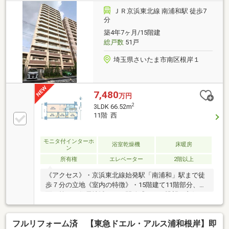
ＪＲ京浜東北線 南浦和駅 徒歩7
分
築4年7ヶ月/15階建
総戸数
51戸
埼玉県さいたま市南区根岸１
7,480
万円
2
3LDK 66.52m
11階 西
モニタ付インターホ
浴室乾燥機
床暖房
ン
所有権
エレベーター
2階以上
《アクセス》・京浜東北線始発駅「南浦和」駅まで徒
歩７分の立地《室内の特徴》・15階建て11階部分、全
面が第一種住居地域につき開放感があり眺望が良好で
す。・西側6.0畳洋室には、ウォークインクローゼット
を設置・廊下が少ない設計のため、無駄のない間取り
フルリフォーム済 【東急ドエル・アルス浦和根岸】即
設計・システムキッチンは、リビングを見渡せスペー