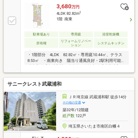
3,680
万円
2
4LDK 82.82m
1階 南東
駐車場あり
専用庭
浴室乾燥機
リフォームリノベー
所有権
システムキッチン
ション
・1階部分 4LDK 82.82㎡・専用庭10.44㎡、テラス
8.53㎡ ・南東向き 陽当り通風良好・2駅利用可能京
浜東北線「南浦和駅」徒歩約12分埼京線「武蔵浦和
駅」徒歩約18分・新規内装リフォーム物件(2026年3月
末完成)全室クロス貼替ＬＤ・各居室フローリング貼替
サニークレスト武蔵浦和
クッションフロア貼替システムキッチン新規交換洗面
化粧台新規交換ユニットバス交換（浴室換気乾燥暖房
機付）給水管・給湯管交換トイレ交換建具交換照明設
ＪＲ埼京線 武蔵浦和駅 徒歩14分
置ハウスクリーニング等
その他の交通
築32年/12階建
総戸数
122戸
埼玉県さいたま市南区白幡４