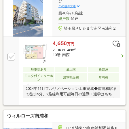
分
その他の交通
築40年/10階建
総戸数
61戸
埼玉県さいたま市南区南浦和２
4,650
万円
2
2LDK 60.46m
10階 南西
駐車場あり
最上階
角部屋
モニタ付インターホ
浴室乾燥機
所有権
ン
2024年11月フルリノベーション工事完成◆南浦和駅ま
で徒歩5分、2路線利用可能毎日の通勤・通学はもちろ
ん、買い物やお出かけにも快適な暮らしが叶います◆
最上階・三方角部屋・南西向きのお部屋明るい光と心
地よい風がたっぷりと入り、ゆったりとした時間が流
ウィルローズ南浦和
れます◆新耐震基準 適合段差を抑えたバリアフリー
仕様で小さなお子様からシニア世代まで、永く快適に
暮らせる住まい◆ZEHオリエンテッドを取得した高気
ＪＲ京浜東北線 南浦和駅 徒歩10