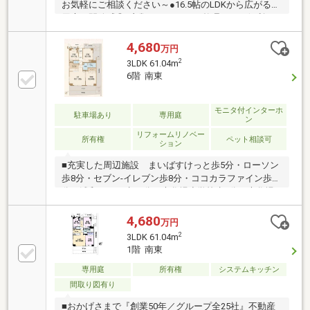
お気軽にご相談ください～●16.5帖のLDKから広がる専
用庭で開放感◎●衣類をすっきりと整理できる便利な
WIC●ペット可（細則あり）ご見学希望の方は赤色『見
学予約』から。資料請求はオレンジ色『資料請求』を
4,680
万円
クリック。直接のお問い合わせは03-6905-9710まで。
2
3LDK 61.04m
（スマートフォンの方は右下青色の電話ボタンをクリ
6階 南東
ック）■オンライン相談のご案内（※見学予約より受
付）ランチや仕事後の15分で完結！住宅ローン相談や
ライフプランシュミレーションについても全てオンラ
モニタ付インターホ
駐車場あり
専用庭
ン
インでの対応が可能となっております。※LINEやメー
リフォームリノベー
ル、お電話でのやり取りも可能です。
所有権
ペット相談可
ション
■充実した周辺施設 まいばすけっと歩5分・ローソン
歩8分・セブン-イレブン歩8分・ココカラファイン歩12
分・浦和パルコ歩10分 大谷場小学校歩7分・大谷場
中学校歩13分・保育園 ナチュラル浦和園歩7分■都心へ
のアクセスも楽々JR京浜東北線「浦和」駅徒歩13分、
4,680
万円
JR埼京線「南浦和」駅徒歩14分、JR「東浦和」駅
2
3LDK 61.04m
バス21分「日の出通り」停歩9分徒歩で3路線利用可能
1階 南東
◎通勤通学に便利！飯田グループホールディングス唯
専用庭
所有権
システムキッチン
一の販売専門会社の社員が当物件をご案内させて頂き
ます♪資料請求・現地ご見学はお気軽にホームトレー
間取り図有り
ドセンター(株)浦和営業所 フリーダイヤル：0120-
■おかげさまで『創業50年／グループ全25社』不動産
95-1388