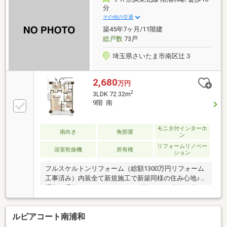
分
その他の交通
築45年7ヶ月/11階建
総戸数
73戸
埼玉県さいたま市南区辻３
2,680
万円
2
3LDK 72.32m
9階 南
モニタ付インターホ
南向き
角部屋
ン
リフォームリノベー
浴室乾燥機
所有権
ション
フルスケルトンリフォーム（総額1300万円リフォーム
工事済み）内装全て新規施工で新築同様の住み心地♪
通勤・通学・レジャーに嬉しい4駅4路線ご利用可能！
家具配置のしやすさにこだわった間取りに、キッチ
ン、洗面台、バス、トイレなど最新仕様の設備を完
ルピアコート南浦和
備！