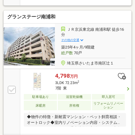
持。・人気の武蔵野線が利用可のJR東浦和駅が最寄り
駅。・コンビニやドラッグストアが徒歩7分以内とい
グランステージ南浦和
う充実した周辺環境。・ペット飼育可(細則有)。・新
規リノベーション完了。・空室につきお問い合わせ当
日のご見学可能。☆頭金０円での購入可能です。☆無
ＪＲ京浜東北線 南浦和駅 徒歩16
料にて資金の見える可「生涯FPサービス」実施中☆嬉
分
しい優待特典「Club Offプレミアム」サービス。☆お
その他の交通
引越しから購入後のメンテナンスまで全てお任せ下さ
築25年4ヶ月/9階建
い。
総戸数
70戸
埼玉県さいたま市南区辻１
4,798
万円
2
3LDK 72.23m
7階 東
駐車場あり
浴室乾燥機
即入居可
リフォームリノベー
床暖房
所有権
ション
◆物件の特徴・新耐震マンション・ペット飼育相談・
オートロック◆室内リノベーション内容・システムキ
ッチン・ユニットバス・温水洗浄便座付トイレ・専有
部分配管etc◆インテリックスの販売実績 ・R1(適合