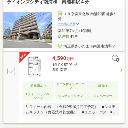
ライオンズシティ南浦和 南浦和駅４分
ＪＲ京浜東北線 南浦和駅 徒歩6
分
その他の交通
築31年7ヶ月/10階建
総戸数
41戸
埼玉県さいたま市南区南浦和２
4,590
万円
2
1SLDK 57.93m
2階 南東
モニタ付インターホ
駐車場あり
所有権
ン
リフォームリノベー
システムキッチン
エレベーター
ション
リフォーム内容 （令和8年10月完了予定） ■システ
ムキッチン（食器洗浄乾燥機） ■ユニットバス ■洗
面化粧台 ■トイレ ■フローリング、
建具、配管更新□住信SBI代理事業 東宝ハウスフィナン