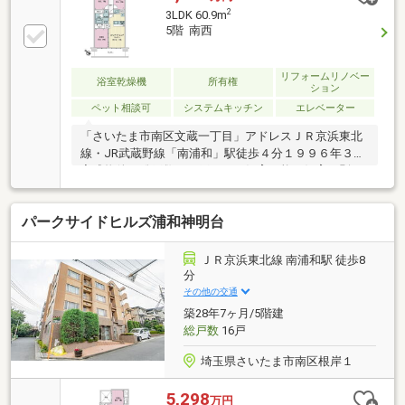
2
3LDK 60.9m
5階 南西
リフォームリノベー
浴室乾燥機
所有権
ション
ペット相談可
システムキッチン
エレベーター
「さいたま市南区文蔵一丁目」アドレスＪＲ京浜東北
線・JR武蔵野線「南浦和」駅徒歩４分１９９６年３月
完成物件・総戸数４２戸ペット飼育可能（飼育細則
有）地上８階建ての５階部分南西向き住戸・陽当た
り・眺望良好～リノベーション内容～（２０２６年２
パークサイドヒルズ浦和神明台
月工事完了）・システムキッチン交換（浄水器一体型
水栓・食洗器付）・ユニットバス交換・洗面化粧台交
換・トイレ交換 ・クロス張替・建具交換・フローリ
ＪＲ京浜東北線 南浦和駅 徒歩8
ング張替・洗濯機用防水パン交換 ・給湯器交換
分
・・・等日照・眺望は永続的に保証されるものではあ
その他の交通
りません。
築28年7ヶ月/5階建
総戸数
16戸
埼玉県さいたま市南区根岸１
5,298
万円