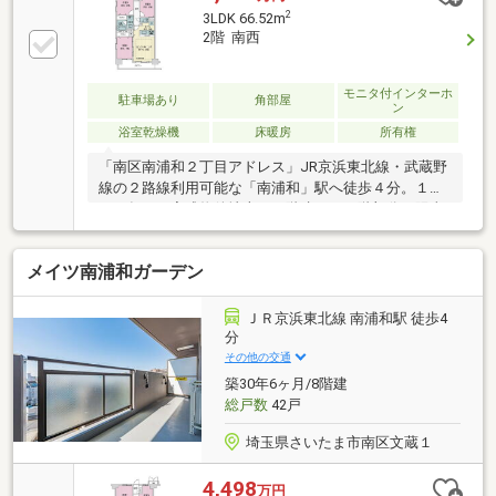
便局 徒歩約6分 約477ｍ■丸広百貨店南浦和店 徒
2
3LDK 66.52m
歩約8分 約628ｍ■浦和ＰＡＲＣＯ お車で約5分 約
2階 南西
1900ｍ■大谷場東小学校■大谷場中学校■浦和のぞみ幼
稚園 徒歩約7分 約490ｍ■ゆめの星保育園 徒歩約2
分 約84ｍ■さいたま市南区谷田支所 お車で約5分
モニタ付インターホ
駐車場あり
角部屋
ン
約1700ｍ■弁天公園 徒歩約2分 約85ｍ
浴室乾燥機
床暖房
所有権
「南区南浦和２丁目アドレス」JR京浜東北線・武蔵野
線の２路線利用可能な「南浦和」駅へ徒歩４分。１９
９９年１月完成物件地上１１階建ての２階部分・陽当
たり良好南西向き・３方角住戸３ＬＤＫタイプ・専有
面積６６．５２平米２面バルコニー・専用ポーチ付き
メイツ南浦和ガーデン
～リノベーション内容～（２０２６年８月完了予
定）・システムキッチン交換（食器洗い乾燥機付）・
ユニットバス交換（1416タイプ）・洗面化粧台交換 ・
ＪＲ京浜東北線 南浦和駅 徒歩4
トイレ交換・建具交換・洗濯機用防水パン交換 リフ
分
ォーム内容は予定であり変更となる場合がございま
その他の交通
す。
築30年6ヶ月/8階建
総戸数
42戸
埼玉県さいたま市南区文蔵１
4,498
万円