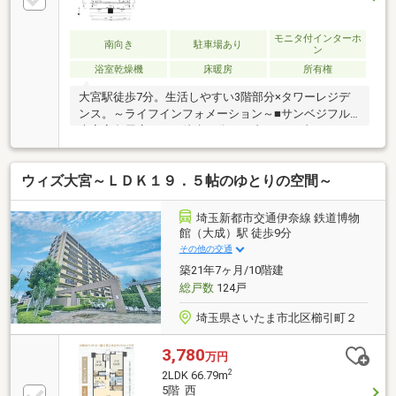
モニタ付インターホ
南向き
駐車場あり
ン
浴室乾燥機
床暖房
所有権
大宮駅徒歩7分。生活しやすい3階部分×タワーレジデ
ンス。～ライフインフォメーション～■サンベジフル
大宮高島屋店・・・徒歩９分■セブン-イレブン さいた
ま下町３丁目店・・・徒歩４分■マルエツ 大宮
店・・・徒歩９分■さいたま市立大宮小学校・・・徒
ウィズ大宮～ＬＤＫ１９．５帖のゆとりの空間～
歩９分■さいたま市立大宮東中学校・・・徒歩１３分
埼玉新都市交通伊奈線 鉄道博物
館（大成）駅 徒歩9分
その他の交通
築21年7ヶ月/10階建
総戸数
124戸
埼玉県さいたま市北区櫛引町２
3,780
万円
2
2LDK 66.79m
5階 西