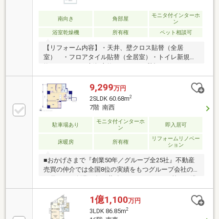
ただくと、詳細を見ることができます！※アプリで
は、表示されません。
モニタ付インターホ
南向き
角部屋
ン
浴室乾燥機
所有権
ペット相談可
【リフォーム内容】・天井、壁クロス貼替（全居
室） ・フロアタイル貼替（全居室）・トイレ新規交
換 ・キッチン新規交換●クリナップ製ステディアの
キッチン（ビルトイン食洗器／ディスポーザー／自動
洗浄機能レンジフード付き）●1418タイプのユニット
9,299
万円
バス（浴室暖房換気乾燥機）●ペット飼育可（規約に
2
2SLDK 60.68m
よる制限有）●充実の共用施設（スカイラウンジ・ゲ
7階 南西
ストルーム・パーティールーム・カンファレンスルー
ム・スタディルーム）●24時間有人体制（管理員8:00
モニタ付インターホ
駐車場あり
即入居可
ン
～17:00、警備員17:00～翌8:00）●各階にゴミステーシ
リフォームリノベー
ョン設置●宅配ボックス完備●多重セキュリティのオー
床暖房
所有権
ション
トロックシステム
■おかげさまで『創業50年／グループ全25社』不動産
売買の仲介では全国8位の実績をもつグループ会社の
一員です！創業50年の蓄積されたノウハウを基にご購
入・ご売却・お買替え全てをサポート致します■東宝
ハウスNEXTアフターサポート専門のグループ会社。
1億1,100
万円
ライフパートナー（FP資格）が住まいの問題点や暮ら
2
3LDK 86.85m
しの不安を解消します■東宝ハウスフィナンシャル不