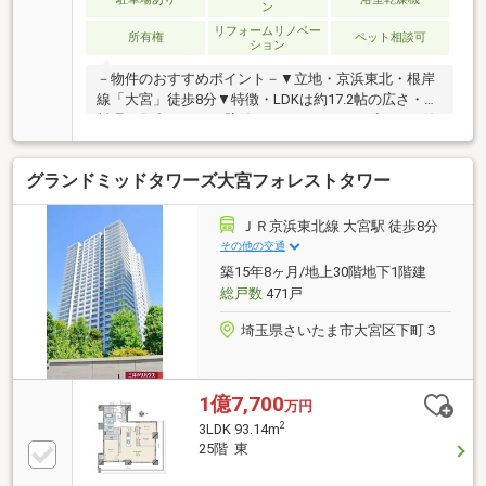
ン
リフォームリノベー
所有権
ペット相談可
ション
－物件のおすすめポイント－▼立地・京浜東北・根岸
線「大宮」徒歩8分▼特徴・LDKは約17.2帖の広さ・お
料理に集中しやすい壁付キッチン・スロップシンク付
バルコニー・玄関ポーチ有・24時間セキュリティシス
テム採用・ペット飼育可(細則有)▼室内リフォーム内
グランドミッドタワーズ大宮フォレストタワー
容【2026年7月】＜交換＞キッチン、洗面化粧台、畳
＜その他＞全室クロス貼替、ハウスクリーニング 他
【2023年9月】UB・トイレ交換▼周辺環境・さいたま
ＪＲ京浜東北線 大宮駅 徒歩8分
市立桜木小学校 徒歩4分(約300m)■ ご希望の住まい探
その他の交通
しをお手伝いします ━━━━━・・・物件の詳細・ご
築15年8ヶ月/地上30階地下1階建
相談はお気軽にお問い合わせください。
総戸数
471戸
埼玉県さいたま市大宮区下町３
1億7,700
万円
2
3LDK 93.14m
25階 東