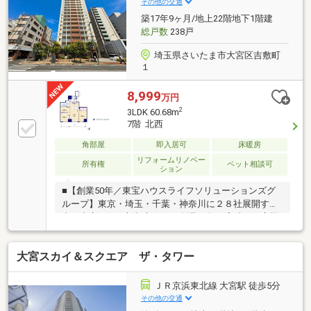
その他の交通
駆付けサービス（3年間無料） □東宝ハウスCLUB アフ
築17年9ヶ月/地上22階地下1階建
ターサービス 無料
総戸数
238戸
埼玉県さいたま市大宮区吉敷町
１
8,999
万円
2
3LDK 60.68m
7階 北西
角部屋
即入居可
床暖房
リフォームリノベー
所有権
ペット相談可
ション
■【創業50年／東宝ハウスライフソリューションズグ
ループ】東京・埼玉・千葉・神奈川に２８社展開する
中の東宝ハウス新都心です！創業50年の実績でお客様
の大切な資産をご売却・お買替え等全てをサポート致
します■【Ｔ’ｓローン】東宝ハウスフィナンシャルは
大宮スカイ＆スクエア ザ・タワー
住信SBIネット銀行の東宝ハウス支店業務を行ってま
す。・万一の病気やケガで働けなくになったとき
は・・の対策方法・上乗せなしで３大疾病(ガン診断時
ＪＲ京浜東北線 大宮駅 徒歩5分
含む)・全疾病保障が付帯された提携住宅ローンをご提
その他の交通
供します□365日24時間住まいの駆付けサービス（3年