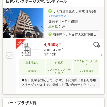
日神パレステージ大宮パルティール
ＪＲ京浜東北線 大宮駅 徒歩5分
その他の交通
築19年11ヶ月/13階建
総戸数
61戸
埼玉県さいたま市大宮区下町１
4,950
万円
2
2LDK 54.27m
6階 北東
モニタ付インターホ
駐車場あり
角部屋
ン
リフォームリノベー
所有権
ペット相談可
ション
◆当日見学も対応しています。下記お問い合わせ専用
フリーダイヤルまでお気軽にお問い合わせください。
【お問い合わせ専用フリーダイヤル：０１２０－８５
４－３７５】◆ご来店、ご見学の際は、ご自宅まで車
での送迎も行っております。【東宝ハウス新都心の家
コートプラザ大宮
さがし】（1）お客様一人ひとりに専属FPを一生涯無