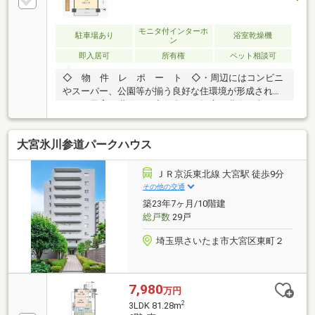
モニタ付インターホ
駐車場あり
浴室乾燥機
ン
即入居可
所有権
ペット相談可
◇ 物 件 レ ポ ー ト ◇・周辺にはコンビニ
やスーパー、公園等が揃う良好な住環境が形成されて
おり、子育て世代から永住者まで幅広い世代に支
持。・2LDK→3LDKに変更可能な間取り設計。・コン
ビニやスーパーが徒歩10分以内という充実した周辺環
大宮氷川参道パークハウス
境。・小学校が徒歩10分以内という親御様も安心の近
さ。・スロップシンク付きのバルコニー。・空室につ
きお問い合わせ当日のご見学可能です。☆頭金０円で
ＪＲ京浜東北線 大宮駅 徒歩9分
の購入可能です。☆無料にて資金の見える可「生涯FP
その他の交通
サービス」実施中☆嬉しい優待特典「Club Offプレミ
築23年7ヶ月/10階建
アム」サービス。☆お引越しから購入後のメンテナン
総戸数
29戸
スまで全てお任せ下さい。
埼玉県さいたま市大宮区東町２
7,980
万円
2
3LDK 81.28m