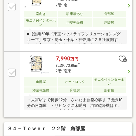
2階 南
南向き
駐車場あり
角部屋
モニタ付インターホ
浴室乾燥機
床暖房
ン
■【創業50年／東宝ハウスライフソリューションズグ
ループ】東京・埼玉・千葉・神奈川に２８社展開する
中の東宝ハウス新都心です！創業50年の実績でお客様
の大切な資産をご売却・お買替え等全てをサポート致
します■【Ｔ’ｓローン】東宝ハウスフィナンシャルは
7,990
万円
住信SBIネット銀行の東宝ハウス支店業務を行ってま
2
3LDK 70.86m
す。・万一の病気やケガで働けなくになったとき
2階 南東
は・・の対策方法・上乗せなしで３大疾病(ガン診断時
含む)・全疾病保障が付帯された提携住宅ローンをご提
モニタ付インターホ
角部屋
オートロック
ン
供します□365日24時間住まいの駆付けサービス（3年
浴室乾燥機
床暖房
所有権
間無料）□CLUB OFFプレミアム (多様な特別優待サー
ビス)□東宝ハウスCLUB
・大宮駅まで徒歩12分 さいたま新都心駅まで徒歩10
分の角部屋 ・リビングに床暖房 浴室乾燥機はミス
トサウナ付き ・大宮南小まで約490m
Ｓ４－Ｔｏｗｅｒ ２２階 角部屋