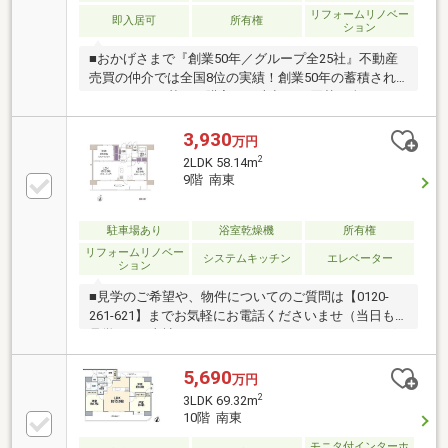
リフォームリノベー
即入居可
所有権
ション
■おかげさまで『創業50年／グループ全25社』不動産
売買の仲介では全国8位の実績！創業50年の蓄積され
たノウハウを基にご購入・ご売却・お買替え全てをサ
ポート■東宝ハウスNEXTアフターサポート専門のグル
ープ会社ライフパートナー（FP資格）が住まいの問題
3,930
万円
点や暮らしの不安を解消！■東宝ハウスフィナンシャ
2
2LDK 58.14m
ル不動産仲介業初の住信SBIネット銀行支店金利と保
9階 南東
障が更に充実したオリジナル提携住宅ローンをお届
け！■未来カレンダー東宝ハウス独自開発ライフシミ
ュレーションソフトローン完済まで家計収支を視える
駐車場あり
浴室乾燥機
所有権
化し将来のリスクや不安を対策！
リフォームリノベー
システムキッチン
エレベーター
ション
■見学のご希望や、物件についてのご質問は【0120-
261-621】までお気軽にお電話くださいませ（当日も
見学可）■当社は、スター・マイカ・ホールディング
ス（東証プライム上場）のグループ会社です○令和8年
1月6日 リフォーム済み『アフターサービス保証
5,690
万円
付』 ＊ 特典 ＊給排水設備・水廻りなどのアフタ
2
3LDK 69.32m
ーサービス期間を“2年→最長10年”に延長いたします。
10階 南東
詳細はお問い合わせください。※本特典は、予告なく
モニタ付インターホ