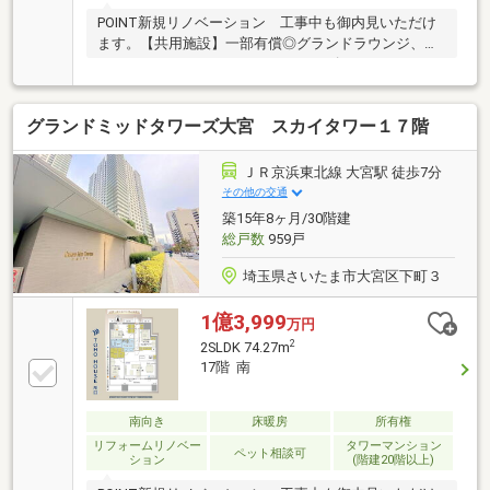
POINT新規リノベーション 工事中も御内見いただけ
ます。【共用施設】一部有償◎グランドラウンジ、フ
ィットネスジム、シアタールーム、ゴルフスタジオ、
マルチルーム（キッズルーム）、ライブラリー、ゲス
トルーム■各階にゴミ置き場■棟内にコンビニ（朝7時
グランドミッドタワーズ大宮 スカイタワー１７階
～夜９時半）、保育施設■コンシェルジュサービス■ペ
ット足洗い場、グルーミングルーム【セキュリティ】
２４時間有人管理、ノンタッチキー、防犯カメラ、ダ
ＪＲ京浜東北線 大宮駅 徒歩7分
ブルロックオートロック、防犯センサー≪Support≫□
その他の交通
住信SBI代理事業 東宝ハウスフィナンシャル（T.sロー
築15年8ヶ月/30階建
ン）□365日24時間住まいの駆付けサービス（３年間無
総戸数
959戸
料)
埼玉県さいたま市大宮区下町３
1億3,999
万円
2
2SLDK 74.27m
17階 南
南向き
床暖房
所有権
リフォームリノベー
タワーマンション
ペット相談可
ション
(階建20階以上)