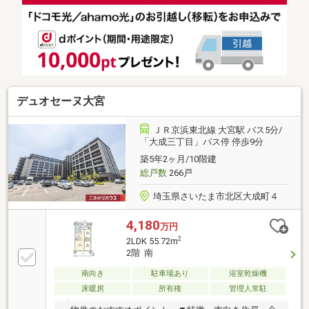
基）、照明器具、スイッチ・コンセント□住信SBI代理
事業 東宝ハウスフィナンシャル（T.sローン）□auじぶ
ん銀行（指定不動産会社） ▼8月実行金利
1.130％ ※所定のガンと診断されたら住宅ローン残
高が0円になる『ガン団信』がついた金利です□365日
24時間住まいの駆付けサービス（3年間無料） □東宝ハ
ウスCLUB アフターサービス
デュオセーヌ大宮
ＪＲ京浜東北線 大宮駅 バス5分/
「大成三丁目」バス停 停歩9分
築5年2ヶ月/10階建
総戸数
266戸
埼玉県さいたま市北区大成町４
4,180
万円
2
2LDK 55.72m
2階 南
南向き
駐車場あり
浴室乾燥機
床暖房
所有権
管理人常駐