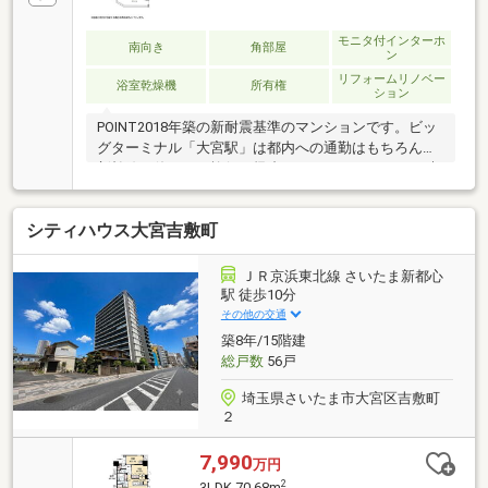
モニタ付インターホ
南向き
角部屋
ン
リフォームリノベー
浴室乾燥機
所有権
ション
POINT2018年築の新耐震基準のマンションです。ビッ
グターミナル「大宮駅」は都内への通勤はもちろん、
新幹線を使っての旅行や帰省もしやすいですね。24時
間ゴミ出し可能。新規リフォームクロス交換、トイレ
交換、エコカラット設置等≪Support≫□住信SBI代理
シティハウス大宮吉敷町
事業 東宝ハウスフィナンシャル（T.sローン）□auじぶ
ん銀行（指定不動産会社） ▼８月実行金利
1.130％ ※所定のガンと診断されたら住宅ローン残
ＪＲ京浜東北線 さいたま新都心
高が0円になる『ガン団信』がついた金利です□365日
駅 徒歩10分
24時間住まいの駆付けサービス（3年間無料）
その他の交通
□TOHO HOUSE CLUB （東宝ハウスアフターサービ
築8年/15階建
ス）
総戸数
56戸
埼玉県さいたま市大宮区吉敷町
２
7,990
万円
2
3LDK 70.68m