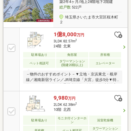
築2年4ヶ月/地上28階地下2階建
間無料）□CLUB OFFプレミアム (多様な特別優待サー
総戸数
522戸
ビス)□東宝ハウスCLUB
埼玉県さいたま市大宮区桜木町
２
1億8,000
万円
2
3LDK 82.57m
24階 北東
駐車場あり
角部屋
所有権
タワーマンション
ペット相談可
エレベーター
(階建20階以上)
－物件のおすすめポイント－▼立地・京浜東北・根岸
線／湘南新宿ライン／JR埼京線「大宮」徒歩5分▼特
徴・2024年5月築、免震構造採用・会話が弾む対面式
キッチン・WIC3か所等、各洋室・廊下に収納有・2面
バルコニーに3室が面する設計・ゲストルーム等の共
9,980
万円
用施設有・ご不在時も荷物が受け取れる宅配ボックス
2
2LDK 62.38m
有・ペット飼育可能(細則有・足洗い場有)▼周辺環
10階 北西
境・マルエツ大宮サクラスクエア店 徒歩1分(約40m)・
成城石井ルミネ大宮ルミネ2店 徒歩3分(約190m)■ ご希
モニタ付インターホ
駐車場あり
浴室乾燥機
ン
望の住まい探しをお手伝いします ━━━━━・・・物
タワーマンション
件の詳細・ご相談はお気軽にお問い合わせください。
所有権
ペット相談可