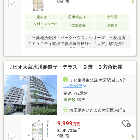
6階 南
南向き
駐車場あり
角部屋
モニタ付インターホ
浴室乾燥機
床暖房
ン
・三菱地所分譲「パークハウス」シリーズ、三菱地所
コミュニティ管理で管理体制良好・「大宮」駅徒歩9
分、13路線利用可能で通勤・通学や都心アクセスに便
利な立地・マルイ・そごうなど大型商業施設に加え、
スーパー・コンビニ・小中学校が徒歩10分圏内で生活
リビオ大宮氷川参道ザ・テラス ９階 ３方角部屋
環境充実・南向きバルコニーで陽当たり・通風良好、
西側には氷川参道の緑を望む落ち着いた住環境・各居
室に収納を確保し、約7.2帖洋室にはWIC付きで荷物も
ＪＲ京浜東北線 大宮駅 徒歩9分
すっきり整理可能・複層ガラス採用で結露を抑え、省
その他の交通
エネ性にも配慮・オートロック・24時間監視・宅配
築8年/12階建
BOX、ペット飼育可（細則有）
総戸数
33戸
埼玉県さいたま市大宮区東町２
9,999
万円
2
3LDK 70.5m
9階 南