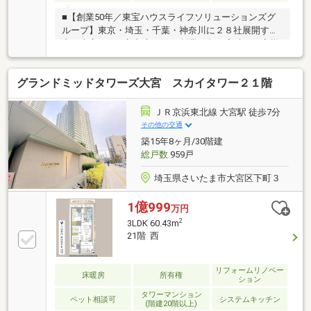
■【創業50年／東宝ハウスライフソリューションズグ
ループ】東京・埼玉・千葉・神奈川に２８社展開する
中の東宝ハウス新都心です！創業50年の実績でお客様
の大切な資産をご売却・お買替え等全てをサポート致
します■【Ｔ’ｓローン】東宝ハウスフィナンシャルは
グランドミッドタワーズ大宮 スカイタワー２１階
住信SBIネット銀行の東宝ハウス支店業務を行ってま
す。・万一の病気やケガで働けなくになったとき
は・・の対策方法・上乗せなしで３大疾病(ガン診断時
ＪＲ京浜東北線 大宮駅 徒歩7分
含む)・全疾病保障が付帯された提携住宅ローンをご提
その他の交通
供します□365日24時間住まいの駆付けサービス（3年
築15年8ヶ月/30階建
間無料）□CLUB OFFプレミアム (多様な特別優待サー
総戸数
959戸
ビス)□東宝ハウスCLUB
埼玉県さいたま市大宮区下町３
1億999
万円
2
3LDK 60.43m
21階 西
リフォームリノベー
床暖房
所有権
ション
タワーマンション
ペット相談可
システムキッチン
(階建20階以上)