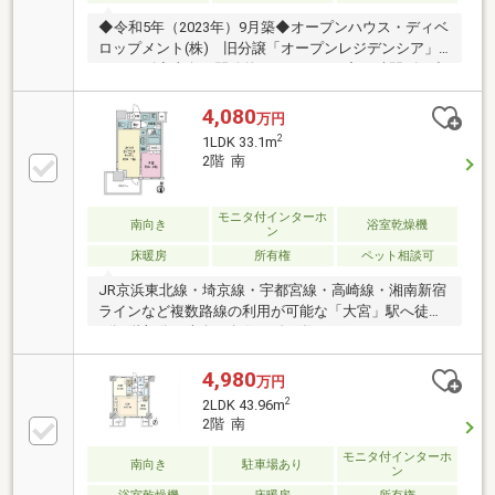
◆令和5年（2023年）9月築◆オープンハウス・ディベ
ロップメント(株) 旧分譲「オープンレジデンシア」
シリーズ◆南向き開放的なレジデンス◆24時間ゴミ出
し可能◆ペット飼育可（使用細則有）◆二重構造の
床・天井◆設計・建設住宅性能証明書取得◆宅配ロッ
4,080
万円
カー付き◆光ファイバーインターネット （つなぐネ
2
1LDK 33.1m
ットコミュニケーションズ）◆新規リフォーム実施
2階 南
※2026年6月完了
モニタ付インターホ
南向き
浴室乾燥機
ン
床暖房
所有権
ペット相談可
JR京浜東北線・埼京線・宇都宮線・高崎線・湘南新宿
ラインなど複数路線の利用が可能な「大宮」駅へ徒歩
6分2階部分・南向き角住戸総戸数87戸のマンションペ
ット飼育可能（飼育細則有）―2面採光・南向き角住戸
につき日当たり良好―約9.0帖の広々したリビングダイ
4,980
万円
ニングキッチン独立型バルコニー1.4ｍ×1.6mのゆった
2
2LDK 43.96m
りバスルームLDKには温水式床暖房（キッチン）…ス
2階 南
タイリッシュ２口コンロ、静音シンク、浄水器設置
（浴 室）…浴室換気乾燥機（洗面台）…三面鏡の裏
モニタ付インターホ
南向き
駐車場あり
ン
側には収納付、アメニティグッズをまとめてしまえる