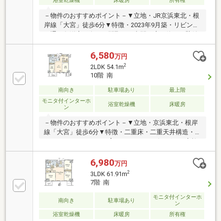
浴室乾燥機
床暖房
所有権
収納力があります。
－物件のおすすめポイント－▼立地・JR京浜東北・根
岸線「大宮」徒歩6分▼特徴・2023年9月築・リビング
を通り各洋室へ向かう間取り・空間を広く使える壁付
キッチン、浄水器付・南向きバルコニー・ペット飼育
可(細則有)・室内きれいにお使いです▼設備・床暖房
6,580
万円
(LDK)・浴室暖房乾燥機・非接触キーシステム・宅配
2
2LDK 54.1m
ボックス・オートロック▼周辺環境・ファミリーマー
10階 南
ト大宮仲町二丁目店 徒歩1分(約80m)・成城石井ルミネ
大宮ルミネ1店 徒歩7分(約520m)■ ご希望の住まい探し
南向き
駐車場あり
最上階
をお手伝いします ━━━━━・・・物件の詳細・ご相
モニタ付インターホ
浴室乾燥機
床暖房
ン
談はお気軽にお問い合わせください。
－物件のおすすめポイント－▼立地・京浜東北・根岸
線「大宮」徒歩6分▼特徴・二重床・二重天井構造・
コミュニケーションを育むセンターリビング・ご家族
が憩うLDは足元から温まる床暖房付・キッチンはお料
理に集中しやすい独立タイプ・各居室に収納スペース
6,980
万円
を配置・オートロック・宅配ボックス付・ペット飼育
2
3LDK 61.91m
可能(細則有)▼設備・食器洗乾燥機・浴室乾燥機▼周
7階 南
辺環境・成城石井ルミネ大宮ルミネ1店 徒歩7分(約
520m)・さいたま市大宮小学校 徒歩8分(約590m)■ ご
モニタ付インターホ
南向き
駐車場あり
ン
希望の住まい探しをお手伝いします ━━━━━・・・
浴室乾燥機
床暖房
所有権
物件の詳細・ご相談はお気軽にお問い合わせくださ