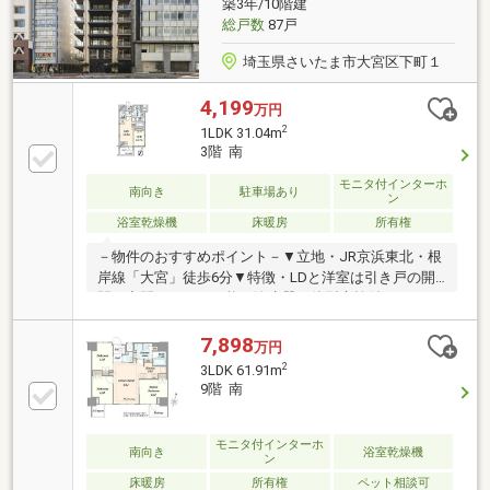
築3年/10階建
ご相談はお気軽にお問い合わせください。
総戸数
87戸
埼玉県さいたま市大宮区下町１
4,199
万円
2
1LDK 31.04m
3階 南
モニタ付インターホ
南向き
駐車場あり
ン
浴室乾燥機
床暖房
所有権
－物件のおすすめポイント－▼立地・JR京浜東北・根
岸線「大宮」徒歩6分▼特徴・LDと洋室は引き戸の開
閉で空間アレンジ可能・浄水器一体型水栓付のキッチ
ン・各居室・洗面室に収納を配置・カメラ付オートロ
ック・モニタ付エレベーター採用▼設備・床暖房
7,898
万円
(LD)・浴室乾燥機・非接触キーシステム・宅配ボック
2
3LDK 61.91m
ス▼2026年7月室内リフォーム内容・全室クロス張
9階 南
替・LED照明取付、ハウスクリーニング▼周辺環境・
ファミリーマート大宮仲町二丁目店 徒歩1分(約80m)■
ご希望の住まい探しをお手伝いします
モニタ付インターホ
南向き
浴室乾燥機
ン
━━━━━・・・物件の詳細・ご相談はお気軽にお問
床暖房
所有権
ペット相談可
い合わせください。