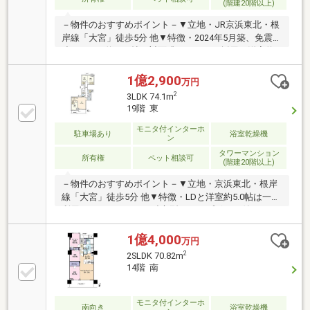
(階建20階以上)
－物件のおすすめポイント－▼立地・JR京浜東北・根
岸線「大宮」徒歩5分 他▼特徴・2024年5月築、免震構
造・LDKは約15.4帖、対面式キッチンを採用・洋室約
4.4帖は2WAY仕様・コンシェルジュサービス有(8時～
18時)・ペット飼育可能(細則有)・ゴミ置場・宅配ボッ
1億2,900
万円
クス・トランクルーム(各階)・ゲストルーム等の共用
2
3LDK 74.1m
施設有▼設備・食洗機・ディスポーザー・浴室暖房乾
19階 東
燥機・エコジョーズ▼周辺環境・マルエツ大宮サクラ
スクエア店 徒歩1分(約40m)■ ご希望の住まい探しをお
モニタ付インターホ
駐車場あり
浴室乾燥機
ン
手伝いします ━━━━━・・・物件の詳細・ご相談は
タワーマンション
お気軽にお問い合わせください。
所有権
ペット相談可
(階建20階以上)
－物件のおすすめポイント－▼立地・京浜東北・根岸
線「大宮」徒歩5分 他▼特徴・LDと洋室約5.0帖は一体
利用も可・キッチンは独立型、カップボード付・WIC
等、各洋室収納付・スカイラウンジ等、多彩な共用施
設有・各階にゴミ置き場・宅配BOX有・24時間有人管
1億4,000
万円
理(管理員・コンシェルジュ・夜間警備員)・ペット飼
2
2SLDK 70.82m
育可(細則有／足洗い場有)▼設備・食洗機・ディスポ
14階 南
ーザー・浴室乾燥機・エコジョーズ▼周辺環境・マル
エツ大宮サクラスクエア店 徒歩1分(約40m)■ ご希望の
住まい探しをお手伝いします ━━━━━・・・物件の
モニタ付インターホ
南向き
浴室乾燥機