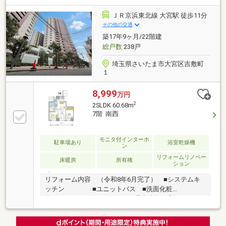
事業 東宝ハウスフィナンシャル（T.sローン）□auじぶ
ん銀行（指定不動産会社） ▼７月実行金利１．１３
ＪＲ京浜東北線 大宮駅 徒歩11分
０％ ※所定のガンと診断されたら住宅ローン残高
その他の交通
が0円になる『ガン団信』がついた金利です□365日24
築17年9ヶ月/22階建
時間住まいの駆付けサービス（３年間無料)
総戸数
238戸
埼玉県さいたま市大宮区吉敷町
１
8,999
万円
2
2SLDK 60.68m
7階 南西
モニタ付インターホ
駐車場あり
浴室乾燥機
ン
リフォームリノベー
床暖房
所有権
ション
リフォーム内容 （令和8年6月完了） ■システムキ
ッチン ■ユニットバス ■洗面化粧
台 ■トイレ（温水洗浄便座） ■フロ
ーリング、建具・玄関収納、収納棚、洗濯水栓、防水
パン、壁・天井クロス、フロアタイル、エアコン（1