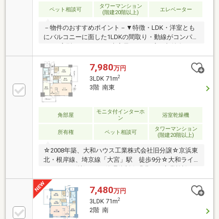
タワーマンション
ペット相談可
エレベーター
(階建20階以上)
－物件のおすすめポイント－▼特徴・LDK・洋室とも
にバルコニーに面した1LDKの間取り・動線がコンパク
トなL字型のキッチン・大容量のSICや廊下収納有・コ
ンシェルジュ常駐・各フロアにゴミステーション設
置・ペット飼育可能(細則有)▼2026年8月室内リフォー
7,980
万円
ム内容【交換】キッチン【その他】フローリング上張
2
3LDK 71m
り、全居室クロス張替、ハウスクリーニング▼周辺環
3階 南東
境・大宮高島屋 徒歩7分(約550m)・セブンイレブンさ
いたま下町3丁目店 徒歩4分(約270m)■ ご希望の住まい
探しをお手伝いします ━━━━━・・・物件の詳細・
モニタ付インターホ
角部屋
浴室乾燥機
ン
ご相談はお気軽にお問い合わせください。
タワーマンション
所有権
ペット相談可
(階建20階以上)
☆2008年築、大和ハウス工業株式会社旧分譲☆京浜東
北・根岸線、埼京線「大宮」駅 徒歩9分☆大和ライ
フネクスト(株)による管理体制☆緑豊かで商業施設も
充実した利便性の高いエリア☆3LDK＋2WIC☆2024年
リフォーム履歴有☆ペット可(飼育細則有)☆二重床・
7,480
万円
二重天井構造☆24時間ゴミ出し可能☆24時間セキュリ
2
3LDK 71m
ティシステムページ下部の「関連リンク」の「【さら
2階 南
に詳しく】この物件の情報を確認！」をタップしてい