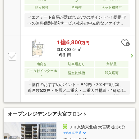
ン
詳細・ご相談はお気軽にお問い合わせください。
即入居可
所有権
ペット相談可
＜エステート白馬が選ばれる5つのポイント＞1.提携FP
への無料個別相談サービス社外の中立的なファイナン
シャルプランナーと無料相談できます。ローン返済だ
けでなく、教育・老後の資金等も含めてシミュレーシ
ョンをご提案できます。2.物件情報が豊富さいたま市
1億6,800
万円
を中心にたくさんの情報をご用意しております。イン
2
3LDK 83.64m
ターネット広告前の未公開物件も多数取り揃えており
16階 南
ます。3.HAKUBAグループでリフォーム、注文建築一
級建築士をはじめとした専門スタッフがおりますので
南向き
駐車場あり
角部屋
ご見学と合わせて、リフォームや注文建築についてご
モニタ付インターホ
浴室乾燥機
即入居可
ン
相談頂けます。4.年中無休(年末年始除く)で営業してお
ります営業時間 9:30～19:00
－物件のおすすめポイント－▼特徴・2024年5月築、
総戸数522戸・免震／二重床・二重天井構造・16階部
分の住まい・LDKは約19.9帖、対面式キッチン採用・
WIC等、全居室収納付・南・東の2面バルコニー・ゲス
トルーム等の共用施設有・コンシェルジュサービス有
オープンレジデンシア大宮フロント
(8時～18時)・ペット飼育可(細則有)▼設備・ディスポ
ーザー／食洗機・浴室暖房乾燥機・エコジョーズ・ゴ
ミ置場／宅配ボックス／トランクルーム(各階)・高圧
ＪＲ京浜東北線 大宮駅 徒歩6分
一括受電システム・共用部Wi-Fi対応■ ご希望の住まい
その他の交通
探しをお手伝いします ━━━━━・・・物件の詳細・