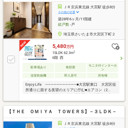
料でサポートする支援制度（2）未来カレンダーによ
る無理のない返済シミュレーション（詳しくはお問合
ＪＲ京浜東北線 大宮駅 徒歩8分
せください）（3）当社提携銀行ご紹介／ 変動金利
その他の交通
０．９５％（ZEH住宅の場合の最優遇）、スゴ団信
築28年6ヶ月/11階建
（全疾病保障+3大疾病50％保障）（4）物件ごとの災
総戸数
-戸
害レポート配布（5）火災保険、引越費用の割引サポ
ート（団体割引
埼玉県さいたま市大宮区下町２
5,480
万円
2
1SLDK 62.3m
6階 西
モニタ付インターホ
駐車場あり
角部屋
ン
浴室乾燥機
即入居可
所有権
Enjoy Life ―――――――――――■大宮駅東口 大宮区役
所通りに面する羨望のエリアに佇む■エアコン（2
台）・食洗機・浴室換気乾燥暖房機・浄水器■西×北の
角部屋住戸 ディンクス世代の暮らしのスペースと資産
■お仕事帰りのご相談等もご対応できます。（予約
【ＴＨＥ ＯＭＩＹＡ ＴＯＷＥＲＳ】－３ＬＤＫ－
制）■家具・雑貨等・空色・空模様等は一部生成AI画像
となります。Support ――――――――――――□住信SBI
代理事業 東宝ハウスフィナンシャル（T.sローン）□au
ＪＲ京浜東北線 大宮駅 徒歩8分
じぶん銀行（指定不動産会社）□365日24時間住まいの