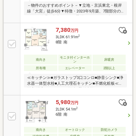
い。
－物件のおすすめポイント－▼立地・京浜東北・根岸
線「大宮」徒歩6分▼特徴・2023年9月築、7階部分の
3LDK・作業に集中しやすい壁付けキッチン・南側にバ
ルコニー・アウトドアユニットヤード有・ペット飼育
可(規約制限有)・室内綺麗にお使いです▼設備・床暖
7,380
万円
房(LD)・浴室暖房乾燥機・浄水器・非接触キー・オー
2
3LDK 61.91m
トロック▼周辺環境・大宮高島屋 徒歩4分(約320m)・
8階 南
成城石井ルミネ大宮ルミネ1店 徒歩7分(約520m)※室外
機置場／2.36平米■ ご希望の住まい探しをお手伝いし
ます ━━━━━・・・物件の詳細・ご相談はお気軽に
モニタ付インターホ
南向き
床暖房
ン
お問い合わせください。
所有権
エレベーター
2階以上
≪キッチン≫■ガラストップ3口コンロ■静音シンク■浄
水器一体型水栓■人工大理石キッチン■不燃化粧板≪洗
面室/浴室/トイレ≫■三面鏡■壁付水栓■ウォシュレッ
ト一体型便器■縦型ミラー（浴室）≪アメニティ
≫■TES温水式床暖房■24時間換気システム■エコジョ
5,980
万円
ーズ≪構造≫■二重床・二重天井
2
2LDK 54.1m
6階 南
南向き
オートロック
防犯カメラ