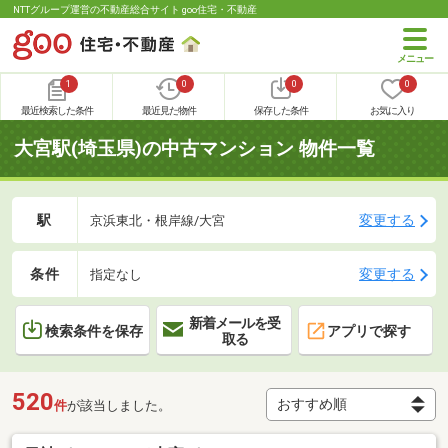
NTTグループ運営の不動産総合サイト goo住宅・不動産
1
0
0
0
最近検索した条件
最近見た物件
保存した条件
お気に入り
大宮駅(埼玉県)の中古マンション 物件一覧
駅
変更する
京浜東北・根岸線/大宮
条件
変更する
指定なし
新着メールを受
検索条件を保存
アプリで探す
取る
520
件
が該当しました。