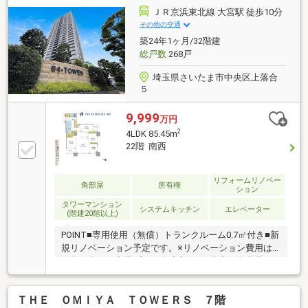
ＪＲ京浜東北線 大宮駅 徒歩10分
その他の交通
築24年1ヶ月/32階建
総戸数
268戸
埼玉県さいたま市中央区上落合
５
9,999
万円
2
4LDK 85.45m
22階 南西
リフォームリノベー
角部屋
所有権
ション
タワーマンション
システムキッチン
エレベーター
(階建20階以上)
POINT■専用使用（無償）トランクルーム0.7㎡付き■新
規リノベーション予定です。※リノベーション費用は
価格に含む（内装プラン作成中）※工事中も御内見い
ただけます。【共用施設】◎スカイラウンジ◎キッズ
ルーム◎ゲストルーム等・オートロック・宅配ボック
ＴＨＥ ＯＭＩＹＡ ＴＯＷＥＲＳ ７階
ス・２４時間ゴミ出し可能≪Support≫□住信SBI代理