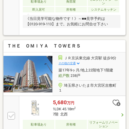
変更または終了する場合がございます。・クロス・
駐車場あり
角部屋
ン
CF・フローリング張替・建具交換・キッチン交換・ユ
即入居可
所有権
システムキッチン
ニットバス交換・トイレ交換・洗面台交換・給湯器交
換・照明取付など
《当日見学可能な物件です！》～■■見学予約は
【0120-919-113】まで。お気軽にお問合せ下さい
ＴＨＥ ＯＭＩＹＡ ＴＯＷＥＲＳ
ＪＲ京浜東北線 大宮駅 徒歩9分
その他の交通
築17年9ヶ月/地上22階地下1階建
総戸数
238戸
埼玉県さいたま市大宮区吉敷町
１
5,680
万円
2
1LDK 45.18m
7階 北西
リフォームリノベー
駐車場あり
所有権
ション