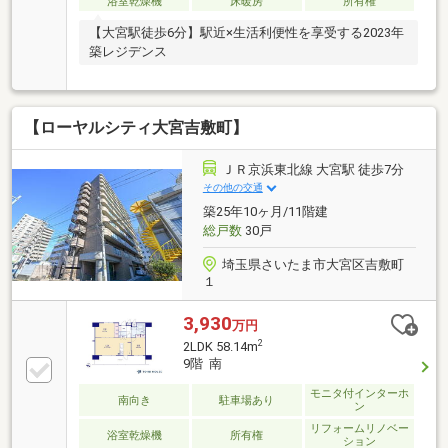
浴室乾燥機
床暖房
所有権
【大宮駅徒歩6分】駅近×生活利便性を享受する2023年
築レジデンス
【ローヤルシティ大宮吉敷町】
ＪＲ京浜東北線 大宮駅 徒歩7分
その他の交通
築25年10ヶ月/11階建
総戸数
30戸
埼玉県さいたま市大宮区吉敷町
１
3,930
万円
2
2LDK 58.14m
9階 南
モニタ付インターホ
南向き
駐車場あり
ン
リフォームリノベー
浴室乾燥機
所有権
ション