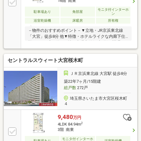
16階 南東
動産仲介業初の住信SBIネット銀行支店。金利と保障
が更に充実したオリジナル提携住宅ローンをお届けし
モニタ付インターホ
駐車場あり
角部屋
ン
ます■未来カレンダー東宝ハウス独自開発ライフシミ
浴室乾燥機
床暖房
所有権
ュレーションソフト。ローン完済まで家計収支を視え
る化し将来のリスクや不安を対策します
－物件のおすすめポイント－▼立地・JR京浜東北線
「大宮」徒歩8分 他▼特徴・ホテルライクな内廊下仕
様・LDKは広々約17.2帖、床暖房付(LD部分)・調理に
集中しやすい壁付キッチン・SICやWIC等、室内随所に
収納有・南東・南西・北西の3面にバルコニー付・各
セントラルスウィート大宮桜木町
フロアにゴミステーション有、24時間ゴミ出し可能・
ペット飼育可能(規約制限有)▼設備・ディスポーザ
ー・浴室乾燥機・宅配ボックス▼周辺環境・マルエツ
ＪＲ京浜東北線 大宮駅 徒歩8分
大宮店 徒歩9分(約700m)■ ご希望の住まい探しをお手
築22年7ヶ月/15階建
伝いします ━━━━━・・・物件の詳細・ご相談はお
総戸数
272戸
気軽にお問い合わせください。
埼玉県さいたま市大宮区桜木町
４
9,480
万円
2
4LDK 84.94m
3階 南東
モニタ付インターホ
駐車場あり
浴室乾燥機