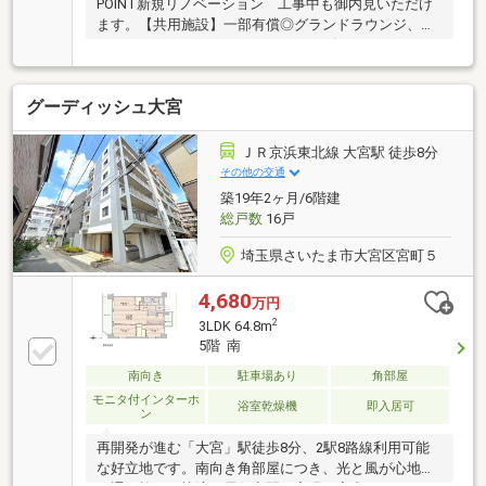
POINT新規リノベーション 工事中も御内見いただけ
ます。【共用施設】一部有償◎グランドラウンジ、フ
ィットネスジム、シアタールーム、ゴルフスタジオ、
マルチルーム（キッズルーム）、ライブラリー、ゲス
トルーム■各階にゴミ置き場■棟内にコンビニ（朝7時
グーディッシュ大宮
～夜９時半）、保育施設■コンシェルジュサービス■ペ
ット足洗い場、グルーミングルーム【セキュリティ】
２４時間有人管理、ノンタッチキー、防犯カメラ、ダ
ＪＲ京浜東北線 大宮駅 徒歩8分
ブルロックオートロック、防犯センサー≪Support≫□
その他の交通
住信SBI代理事業 東宝ハウスフィナンシャル（T.sロー
築19年2ヶ月/6階建
ン）□365日24時間住まいの駆付けサービス（３年間無
総戸数
16戸
料)
埼玉県さいたま市大宮区宮町５
4,680
万円
2
3LDK 64.8m
5階 南
南向き
駐車場あり
角部屋
モニタ付インターホ
浴室乾燥機
即入居可
ン
再開発が進む「大宮」駅徒歩8分、2駅8路線利用可能
な好立地です。南向き角部屋につき、光と風が心地よ