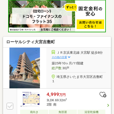
納充実♪・日当たり、風通し良好♪・共用部も大変綺麗
に管理されております♪☆頭金０円での購入可能で
す。☆無料にて資金の見える可「生涯FPサービス」実
施中☆無料にてお引渡しの翌週から1年間の「設備保
証（上限10万円）」対応。☆嬉しい優待特典「Club
Offプレミアム」サービス。☆お引越しから購入後の
メンテナンスまで全てお任せ下さい。
ローヤルシティ大宮吉敷町
ＪＲ京浜東北線 大宮駅 徒歩8分
その他の交通
築25年10ヶ月/11階建
総戸数
30戸
埼玉県さいたま市大宮区吉敷町
１
4,999
万円
2
3LDK 69.32m
2階 南
南向き
角部屋
浴室乾燥機