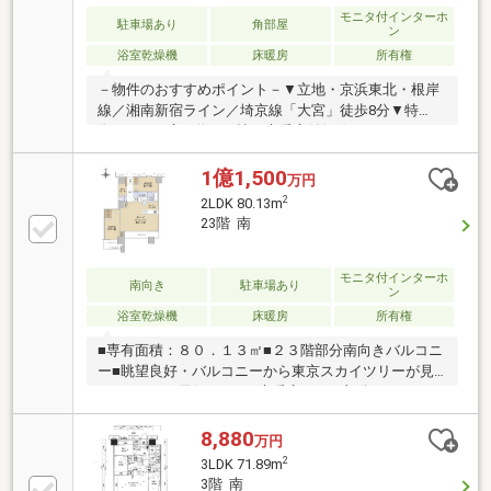
モニタ付インターホ
駐車場あり
角部屋
ン
浴室乾燥機
床暖房
所有権
－物件のおすすめポイント－▼立地・京浜東北・根岸
線／湘南新宿ライン／埼京線「大宮」徒歩8分▼特
徴・LDKは広々約20.1帖、床暖房付(LD)・キッチンに
は食洗機とディスポーザー付・SICやWIC等、室内随所
に収納有・全居室がバルコニーに面した設計・各階に
1億1,500
万円
ゴミ置き場有(24時間利用可能)▼令和8年8月室内リフ
2
2LDK 80.13m
ォーム内容【交換】IHキッチン、UB、トイレ、フロー
23階 南
リング、クロス 等【その他】間取変更▼周辺環境・マ
ルエツ大宮店 徒歩6分(約470m)■ ご希望の住まい探し
をお手伝いします ━━━━━・・・物件の詳細・ご相
モニタ付インターホ
南向き
駐車場あり
ン
談はお気軽にお問い合わせください。
浴室乾燥機
床暖房
所有権
■専有面積：８０．１３㎡■２３階部分南向きバルコニ
ー■眺望良好・バルコニーから東京スカイツリーが見
れます！ ※天候による■床暖房：ＬＤ部分■ウォーク
インクローゼット付き■室内大変綺麗にお使いです！
8,880
万円
2
3LDK 71.89m
3階 南