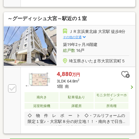
く通り抜ける快適な居住空間を実現。室内はシステム
キッチンや1400×1800サイズのゆとりある浴室など、
水回りも含め新規リノベーション済みで快適に生活を
～グーディッシュ大宮～駅近の１室
スタートできます。オートロックや宅配ボックスなど
共用設備も充実し、安心で利便性の高い暮らしを提供
します。周辺は買物施設や飲食店が揃う暮らしやすい
ＪＲ京浜東北線 大宮駅 徒歩8分
環境です。ご内覧・詳細につきましては、ぜひお気軽
その他の交通
にお問い合わせください。
築19年2ヶ月/6階建
総戸数
16戸
埼玉県さいたま市大宮区宮町５
4,880
万円
2
3LDK 64.8m
5階 南
モニタ付インターホ
南向き
駐車場あり
ン
浴室乾燥機
床暖房
所有権
◇ 物 件 レ ポ ー ト ◇・フルリフォームの
限定１室♪・大宮駅８分の好立地！！・南向きで日当
たり良好♪・食洗器、浴室乾燥機、オートバス、オー
トロックなどの充実した設備。・全室収納・洗面室収